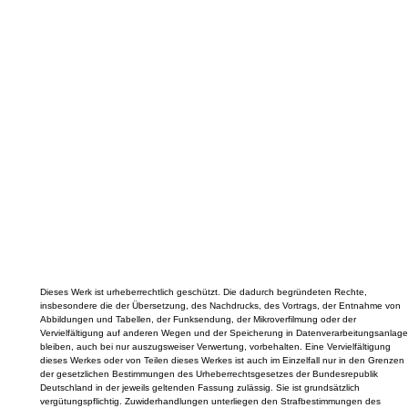
Dieses Werk ist urheberrechtlich geschützt. Die dadurch begründeten Rechte,
insbesondere die der Übersetzung, des Nachdrucks, des Vortrags, der Entnahme von
Abbildungen und Tabellen, der Funksendung, der Mikroverfilmung oder der
Vervielfältigung auf anderen Wegen und der Speicherung in Datenverarbeitungsanlage
bleiben, auch bei nur auszugsweiser Verwertung, vorbehalten. Eine Vervielfältigung
dieses Werkes oder von Teilen dieses Werkes ist auch im Einzelfall nur in den Grenzen
der gesetzlichen Bestimmungen des Urheberrechtsgesetzes der Bundesrepublik
Deutschland in der jeweils geltenden Fassung zulässig. Sie ist grundsätzlich
vergütungspflichtig. Zuwiderhandlungen unterliegen den Strafbestimmungen des