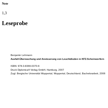
Note
1,3
Leseprobe
Benjamin Lehmann
Ausfall-Überwachung und Ansteuerung von Leuchtdioden in KFZ-Scheinwerfern
ISBN: 978-3-8366-0370-6
Druck Diplomica® Verlag GmbH, Hamburg, 2007
Zugl. Bergische Universität Wuppertal, Wuppertal, Deutschland, Bachelorarbeit, 2006