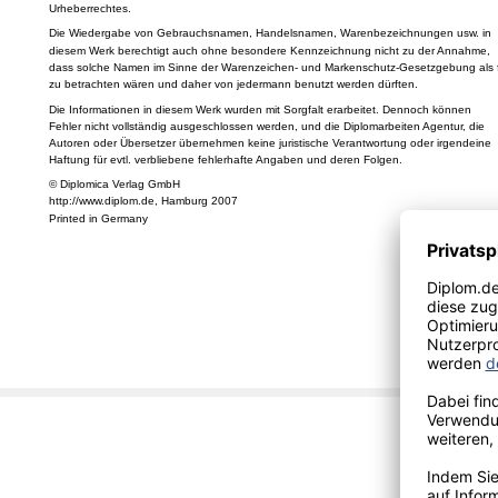
Urheberrechtes.
Die Wiedergabe von Gebrauchsnamen, Handelsnamen, Warenbezeichnungen usw. in
diesem Werk berechtigt auch ohne besondere Kennzeichnung nicht zu der Annahme,
dass solche Namen im Sinne der Warenzeichen- und Markenschutz-Gesetzgebung als f
zu betrachten wären und daher von jedermann benutzt werden dürften.
Die Informationen in diesem Werk wurden mit Sorgfalt erarbeitet. Dennoch können
Fehler nicht vollständig ausgeschlossen werden, und die Diplomarbeiten Agentur, die
Autoren oder Übersetzer übernehmen keine juristische Verantwortung oder irgendeine
Haftung für evtl. verbliebene fehlerhafte Angaben und deren Folgen.
© Diplomica Verlag GmbH
http://www.diplom.de, Hamburg 2007
Printed in Germany