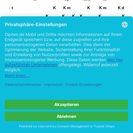
· t
K
K m
K
K m
K d
K
K
K
K
K
K
K
K
K
K m
K K
K
K m
K
K
K
Km K
Kd
Kd
K K:
K
K
Kh
K
K
K
K
K
K m K
K d
K
K K
K
K
K ^ 
K
K K
K
K
K
K K
K
K K
K
K K
K
K
K
Km K
K
&
K
K
K
K
K m
K
K
K
K
K Z
K
K K
K Z
K
K
K
K
K
K
K m
K
K
K ^
K
K K
W
^
m
K
/t ZK
hW,'K
K '