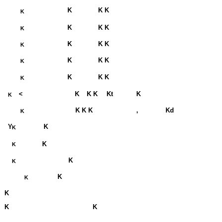
K
K K
K
K
K K
K
K
K K
K
K
K K
K
K
K K
K
<
K
K K
Kt
K
K
K K K
,
Kd
K
Y
K
K
K
K
K
K
K
K
K
K
K