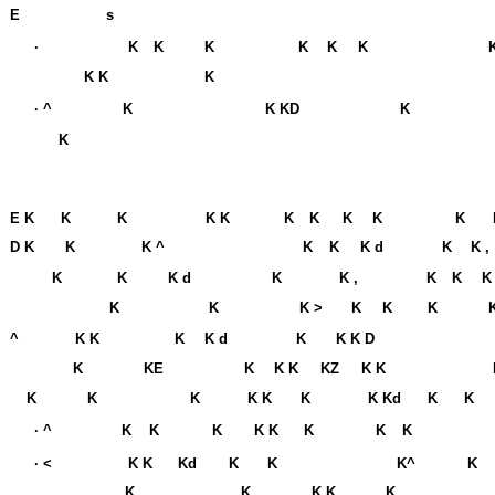
E
s
·
K
K
K
K
K
K
K K
K
· ^
K
K KD
K
K
E K
K
K
K K
K
K
K
K
K
D K
K
K ^
K
K
K d
K
K ,
K
K
K d
K
K ,
K
K
K
K
K
K >
K
K
K
^
K K
K
K d
K
K K D
K
KE
K
K K
KZ
K K
K
K
K
K K
K
K Kd
K
K
· ^
K
K
K
K K
K
K
K
· <
K K
Kd
K
K
K^
K
K
K,
K K
K