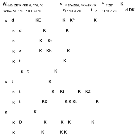
W
>
^
K
hd/D/ ZE' K ^KD &, '/^&, 'K
^ E^mZE&, ^K>sZK / K
'/ ZE'
d
t
d DK
tW'Km ^d , ' 'K E^ D E Zd 'K
E'' 'KE'd ZK
Z
' E' K /' ZK
d
KE
K
K^
K
K
d
K
K
K
K
Kt
K
>
K
Kh
K
K
t
K
K
t
K
K
t
K
K
t
K
Kt
K
KZ
K
t
KD
K K Kt
K
K
K
K
D
K
K
K
K
K
K
K K
K