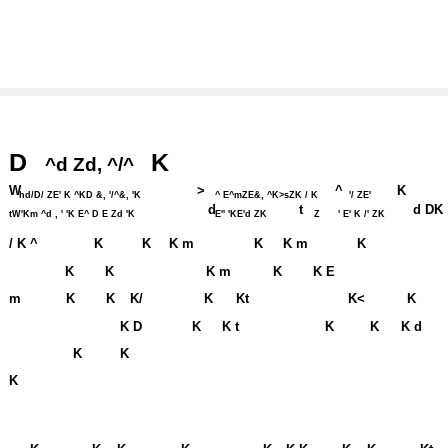
D
K
^d Zd, ^/^
W
>
^
K
hd/D/ ZE' K ^KD &, '/^&, 'K
^ E^mZE&, ^K>sZK / K
'/ ZE'
d
t
d DK
tW'Km ^d , ' 'K E^ D E Zd 'K
E'' 'KE'd ZK
Z
' E' K /' ZK
/ K ^
K
K
K m
K
K m
K
K
K
K m
K
K E
m
K
K
K/
K
Kt
K<
K
K D
K
K t
K
K
K d
K
K
K