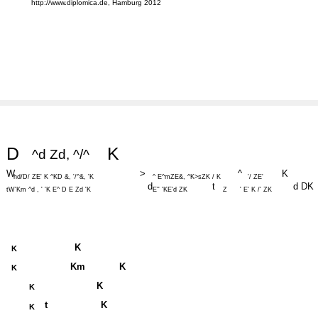
http://www.diplomica.de, Hamburg 2012
D
K
^d Zd, ^/^
W
>
^
K
hd/D/ ZE' K ^KD &, '/^&, 'K
^ E^mZE&, ^K>sZK / K
'/ ZE'
d
t
d DK
tW'Km ^d , ' 'K E^ D E Zd 'K
E'' 'KE'd ZK
Z
' E' K /' ZK
K
K
Km
K
K
K
K
t
K
K