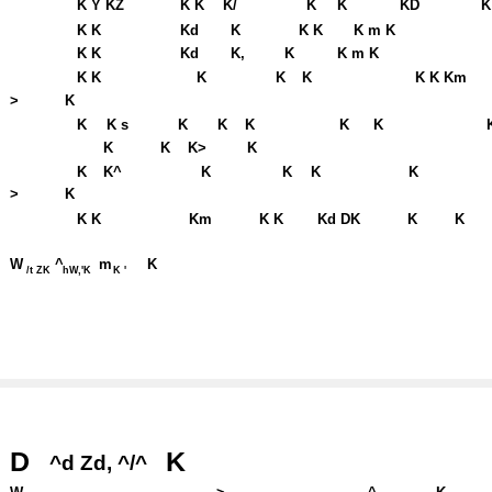
K Y KZ
K K
K/
K
K
KD
K
K K
Kd
K
K K
K m K
K K
Kd
K,
K
K m K
K K
K
K
K
K K Km
>
K
K
K s
K
K
K
K
K
K
K
K>
K
K
K^
K
K
K
K
>
K
K K
Km
K K
Kd DK
K
K
W
^
m
K
/t ZK
hW,'K
K '
D
K
^d Zd, ^/^