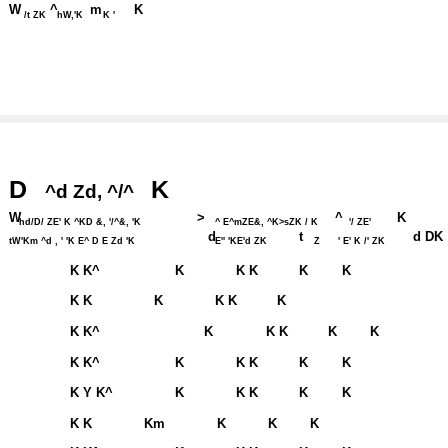
W
^
m
K
/t ZK
hW,'K
K '
D
K
^d Zd, ^/^
W
>
^
K
hd/D/ ZE' K ^KD &, '/^&, 'K
^ E^mZE&, ^K>sZK / K
'/ ZE'
d
t
d DK
tW'Km ^d , ' 'K E^ D E Zd 'K
E'' 'KE'd ZK
Z
' E' K /' ZK
K K^
K
K K
K
K
K K
K
K K
K
K K^
K
K K
K
K
K K^
K
K K
K
K
K Y K^
K
K K
K
K
K K
Km
K
K
K