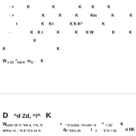
· >
K
K
K
K
K
· >
K
K
K
Km
K
K
t
K
K<
K K K^
K
·
K
K t
K
K
K W
K
K
K
K
K
W
^
m
K
/t ZK
hW,'K
K '
D
K
^d Zd, ^/^
W
>
^
K
hd/D/ ZE' K ^KD &, '/^&, 'K
^ E^mZE&, ^K>sZK / K
'/ ZE'
d
t
d DK
tW'Km ^d , ' 'K E^ D E Zd 'K
E'' 'KE'd ZK
Z
' E' K /' ZK