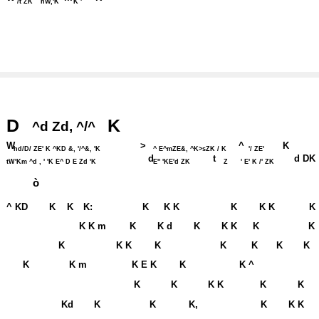
/t ZK
hW,'K
K '
D
K
^d Zd, ^/^
W
>
^
K
hd/D/ ZE' K ^KD &, '/^&, 'K
^ E^mZE&, ^K>sZK / K
'/ ZE'
d
t
d DK
tW'Km ^d , ' 'K E^ D E Zd 'K
E'' 'KE'd ZK
Z
' E' K /' ZK
ò
^ KD
K
K
K:
K
K K
K
K K
K
K K m
K
K d
K
K K
K
K
K
K K
K
K
K
K
K
K
K m
K E K
K
K ^
K
K
K K
K
K
Kd
K
K
K,
K
K K