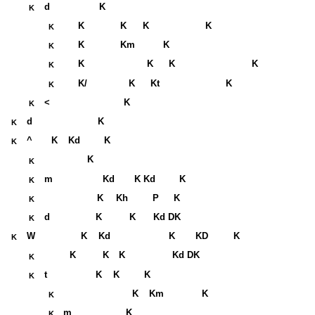
d
K
K
K
K
K
K
K
K
Km
K
K
K
K
K
K
K
K/
K
Kt
K
K
<
K
K
d
K
K
^
K
Kd
K
K
K
K
m
Kd
K Kd
K
K
K
Kh
P
K
K
d
K
K
Kd DK
K
W
K
Kd
K
KD
K
K
K
K
K
Kd DK
K
t
K
K
K
K
K
Km
K
K
m
K
K