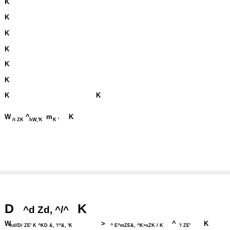
K
K
K
K
K
K
K
K
W
^
m
K
/t ZK
hW,'K
K '
D
K
^d Zd, ^/^
W
>
^
K
hd/D/ ZE' K ^KD &, '/^&, 'K
^ E^mZE&, ^K>sZK / K
'/ ZE'