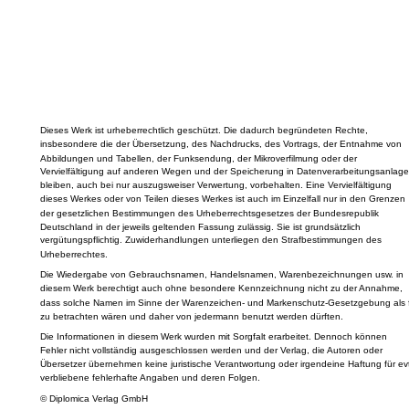
Dieses Werk ist urheberrechtlich geschützt. Die dadurch begründeten Rechte,
insbesondere die der Übersetzung, des Nachdrucks, des Vortrags, der Entnahme von
Abbildungen und Tabellen, der Funksendung, der Mikroverfilmung oder der
Vervielfältigung auf anderen Wegen und der Speicherung in Datenverarbeitungsanlage
bleiben, auch bei nur auszugsweiser Verwertung, vorbehalten. Eine Vervielfältigung
dieses Werkes oder von Teilen dieses Werkes ist auch im Einzelfall nur in den Grenzen
der gesetzlichen Bestimmungen des Urheberrechtsgesetzes der Bundesrepublik
Deutschland in der jeweils geltenden Fassung zulässig. Sie ist grundsätzlich
vergütungspflichtig. Zuwiderhandlungen unterliegen den Strafbestimmungen des
Urheberrechtes.
Die Wiedergabe von Gebrauchsnamen, Handelsnamen, Warenbezeichnungen usw. in
diesem Werk berechtigt auch ohne besondere Kennzeichnung nicht zu der Annahme,
dass solche Namen im Sinne der Warenzeichen- und Markenschutz-Gesetzgebung als f
zu betrachten wären und daher von jedermann benutzt werden dürften.
Die Informationen in diesem Werk wurden mit Sorgfalt erarbeitet. Dennoch können
Fehler nicht vollständig ausgeschlossen werden und der Verlag, die Autoren oder
Übersetzer übernehmen keine juristische Verantwortung oder irgendeine Haftung für evt
verbliebene fehlerhafte Angaben und deren Folgen.
© Diplomica Verlag GmbH