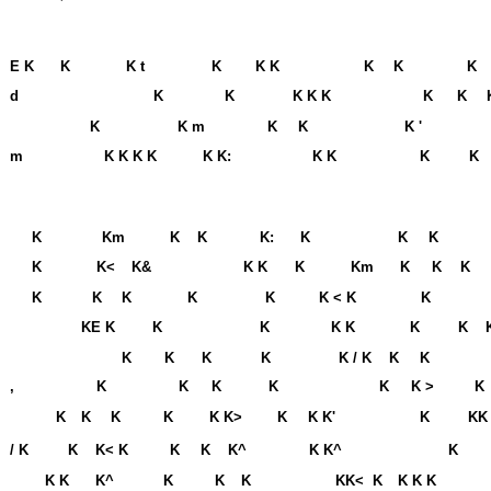
E K
K
K t
K
K K
K
K
K
d
K
K
K K K
K
K
K
K m
K
K
K '
m
K K K K
K K:
K K
K
K
K
Km
K
K
K:
K
K
K
K
K<
K&
K K
K
Km
K
K
K
K
K
K
K
K
K < K
K
KE K
K
K
K K
K
K
K
K
K
K
K / K
K
K
,
K
K
K
K
K
K >
K
K
K
K
K
K K>
K
K K'
K
KK
/ K
K
K< K
K
K
K^
K K^
K
K K
K^
K
K
K
KK<
K
K K K