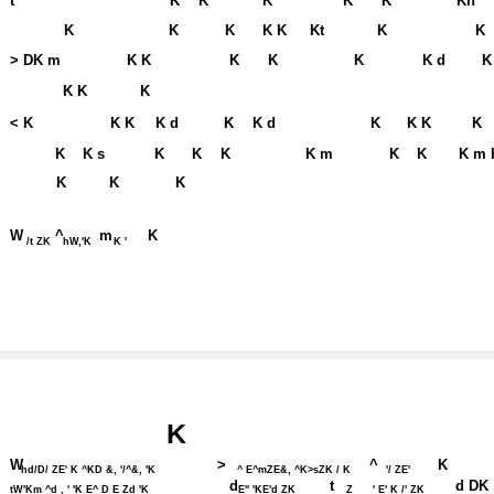
t
K
K
K
K
K
Kh
K
K
K
K K
Kt
K
K
> DK m
K K
K
K
K
K d
K
K K
K
< K
K K
K d
K
K d
K
K K
K
K
K s
K
K
K
K m
K
K
K m 
K
K
K
W
^
m
K
/t ZK
hW,'K
K '
K
W
>
^
K
hd/D/ ZE' K ^KD &, '/^&, 'K
^ E^mZE&, ^K>sZK / K
'/ ZE'
d
t
d DK
tW'Km ^d , ' 'K E^ D E Zd 'K
E'' 'KE'd ZK
Z
' E' K /' ZK