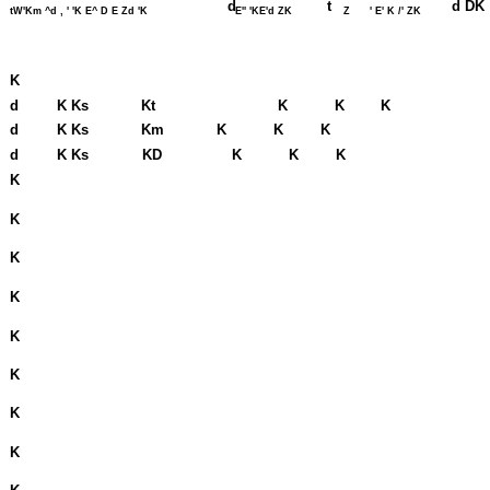
d
t
d DK
tW'Km ^d , ' 'K E^ D E Zd 'K
E'' 'KE'd ZK
Z
' E' K /' ZK
K
d
K Ks
Kt
K
K
K
d
K Ks
Km
K
K
K
d
K Ks
KD
K
K
K
K
K
K
K
K
K
K
K