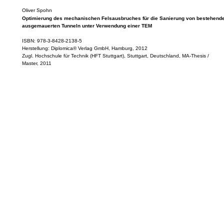
Oliver Spohn
Optimierung des mechanischen Felsausbruches für die Sanierung von bestehend
ausgemauerten Tunneln unter Verwendung einer TEM
ISBN: 978-3-8428-2138-5
Herstellung: Diplomica® Verlag GmbH, Hamburg, 2012
Zugl. Hochschule für Technik (HFT Stuttgart), Stuttgart, Deutschland, MA-Thesis /
Master, 2011