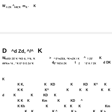
W
^
m
K
/t ZK
hW,'K
K '
D
K
^d Zd, ^/^
W
>
^
K
hd/D/ ZE' K ^KD &, '/^&, 'K
^ E^mZE&, ^K>sZK / K
'/ ZE'
d
t
d DK
tW'Km ^d , ' 'K E^ D E Zd 'K
E'' 'KE'd ZK
Z
' E' K /' ZK
K
K K,
K
KD
K
KD
K^
K
K K
K^
K
K
K
K
K
d
K
K
KD
K
K K
K
Km
K
KD
^
K Kh
K
K
K
K
Km
K
K
K ^
K >
K
K >