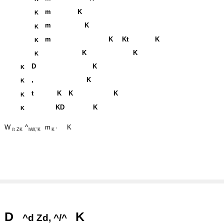
m
K
K
m
K
K
m
K
Kt
K
K
K
K
K
D
K
K
,
K
K
t
K
K
K
K
KD
K
K
W
^
m
K
/t ZK
hW,'K
K '
D
K
^d Zd, ^/^