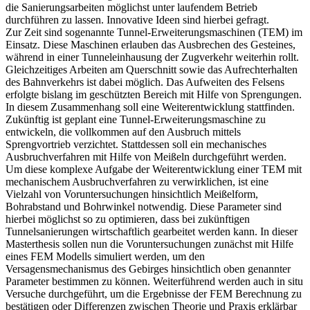
die Sanierungsarbeiten möglichst unter laufendem Betrieb
durchführen zu lassen. Innovative Ideen sind hierbei gefragt.
Zur Zeit sind sogenannte Tunnel-Erweiterungsmaschinen (TEM) im
Einsatz. Diese Maschinen erlauben das Ausbrechen des Gesteines,
während in einer Tunneleinhausung der Zugverkehr weiterhin rollt.
Gleichzeitiges Arbeiten am Querschnitt sowie das Aufrechterhalten
des Bahnverkehrs ist dabei möglich. Das Aufweiten des Felsens
erfolgte bislang im geschützten Bereich mit Hilfe von Sprengungen.
In diesem Zusammenhang soll eine Weiterentwicklung stattfinden.
Zukünftig ist geplant eine Tunnel-Erweiterungsmaschine zu
entwickeln, die vollkommen auf den Ausbruch mittels
Sprengvortrieb verzichtet. Stattdessen soll ein mechanisches
Ausbruchverfahren mit Hilfe von Meißeln durchgeführt werden.
Um diese komplexe Aufgabe der Weiterentwicklung einer TEM mit
mechanischem Ausbruchverfahren zu verwirklichen, ist eine
Vielzahl von Voruntersuchungen hinsichtlich Meißelform,
Bohrabstand und Bohrwinkel notwendig. Diese Parameter sind
hierbei möglichst so zu optimieren, dass bei zukünftigen
Tunnelsanierungen wirtschaftlich gearbeitet werden kann. In dieser
Masterthesis sollen nun die Voruntersuchungen zunächst mit Hilfe
eines FEM Modells simuliert werden, um den
Versagensmechanismus des Gebirges hinsichtlich oben genannter
Parameter bestimmen zu können. Weiterführend werden auch in situ
Versuche durchgeführt, um die Ergebnisse der FEM Berechnung zu
bestätigen oder Differenzen zwischen Theorie und Praxis erklärbar