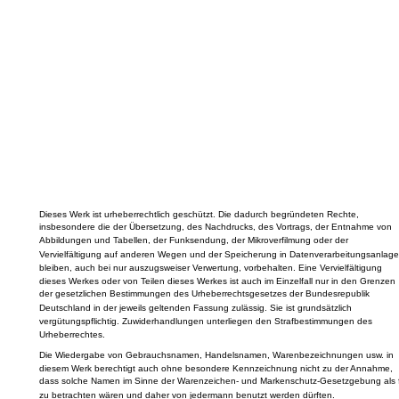
Dieses Werk ist urheberrechtlich geschützt. Die dadurch begründeten Rechte,
insbesondere die der Übersetzung, des Nachdrucks, des Vortrags, der Entnahme von
Abbildungen und Tabellen, der Funksendung, der Mikroverfilmung oder der
Vervielfältigung auf anderen Wegen und der Speicherung in Datenverarbeitungsanlage
bleiben, auch bei nur auszugsweiser Verwertung, vorbehalten. Eine Vervielfältigung
dieses Werkes oder von Teilen dieses Werkes ist auch im Einzelfall nur in den Grenzen
der gesetzlichen Bestimmungen des Urheberrechtsgesetzes der Bundesrepublik
Deutschland in der jeweils geltenden Fassung zulässig. Sie ist grundsätzlich
vergütungspflichtig. Zuwiderhandlungen unterliegen den Strafbestimmungen des
Urheberrechtes.
Die Wiedergabe von Gebrauchsnamen, Handelsnamen, Warenbezeichnungen usw. in
diesem Werk berechtigt auch ohne besondere Kennzeichnung nicht zu der Annahme,
dass solche Namen im Sinne der Warenzeichen- und Markenschutz-Gesetzgebung als f
zu betrachten wären und daher von jedermann benutzt werden dürften.