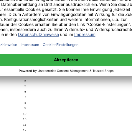
1
1
3
3
4
5
5
5
6
7
8
9
10
10
11
12