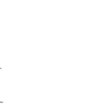
n,
rei