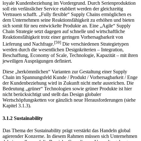
Lieferung. Daher bietet sie sich vor allem für Standardprodukte an.
Bei einer „Continuous replenishment Strategy“ steht dagegen eine
loyale Kundenbeziehung im Vordergrund. Durch Serienproduktion
soll ein verlässlicher Service etabliert werden der gleichzeitig
Vertrauen schafft. „Fully flexible“ Supply Chains ermöglichen es
dem Unternehmen seine Reaktionsfähigkeit zu erhöhen und bieten
sich somit für neu entwickelte Produkte an. Eine „Agile“ Supply
Chain Strategie setzt dagegen auf schnelle und wirtschaftliche
Reaktionsfähigkeit trotz einer geringen Vorhersagbarkeit von
[59]
Lieferung und Nachfrage.
Die verschiedenen Strategietypen
werden durch die wesentlichen Designkriterien – Integration,
Beschaffung, Economy of Scale, Technologie, Kapazität – mit ihren
jeweiligen Ausprägungen definiert.
Diese „herkömmlichen“ Varianten zur Gestaltung einer Supply
Chain im Spannungsfeld Kunde / Produkt / Vorhersagbarkeit / Enge
der Kundenbeziehung wird in Zukunft nicht mehr ausreichen. Die
Bedeutung „grüner“ Technologien sowie grüner Produkte ist hier
nicht berücksichtigt und stellt das Design globaler
Wertschöpfungsketten vor gänzlich neue Herausforderungen (siehe
Kapitel 3.1.3).
3.1.2 Sustainability