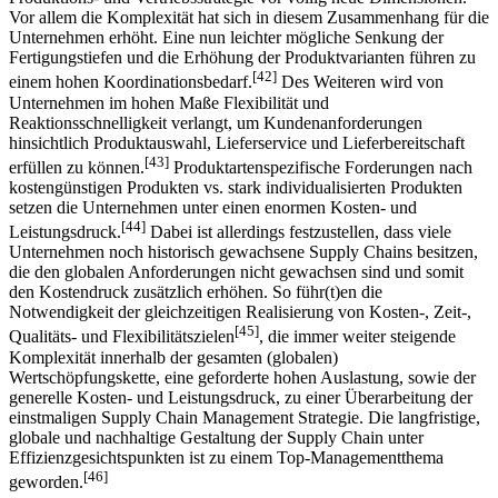
Konkurrenzdruck aus, sondern stellen sie auch hinsichtlich der
Produktions- und Vertriebsstrategie vor völlig neue Dimensionen.
Vor allem die Komplexität hat sich in diesem Zusammenhang für die
Unternehmen erhöht. Eine nun leichter mögliche Senkung der
Fertigungstiefen und die Erhöhung der Produktvarianten führen zu
[42]
einem hohen Koordinationsbedarf.
Des Weiteren wird von
Unternehmen im hohen Maße Flexibilität und
Reaktionsschnelligkeit verlangt, um Kundenanforderungen
hinsichtlich Produktauswahl, Lieferservice und Lieferbereitschaft
[43]
erfüllen zu können.
Produktartenspezifische Forderungen nach
kostengünstigen Produkten vs. stark individualisierten Produkten
setzen die Unternehmen unter einen enormen Kosten- und
[44]
Leistungsdruck.
Dabei ist allerdings festzustellen, dass viele
Unternehmen noch historisch gewachsene Supply Chains besitzen,
die den globalen Anforderungen nicht gewachsen sind und somit
den Kostendruck zusätzlich erhöhen. So führ(t)en die
Notwendigkeit der gleichzeitigen Realisierung von Kosten-, Zeit-,
[45]
Qualitäts- und Flexibilitätszielen
, die immer weiter steigende
Komplexität innerhalb der gesamten (globalen)
Wertschöpfungskette, eine geforderte hohen Auslastung, sowie der
generelle Kosten- und Leistungsdruck, zu einer Überarbeitung der
einstmaligen Supply Chain Management Strategie. Die langfristige,
globale und nachhaltige Gestaltung der Supply Chain unter
Effizienzgesichtspunkten ist zu einem Top-Managementthema