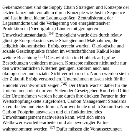
3.1 Auswirkungen auf die Supply Chain Strategie
Gekennzeichnet sind die Supply Chain Strategien und Konzepte der
letzten Jahrzehnte vor allem durch Konzepte wie Just in Sequence
und Just in time, kleine Ladungsgrößen, Zentralisierung der
Lagerstandorte und die Verlagerung von energieintensiver
Produktion in (Niedriglohn-) Länder mit geringeren
[34]
Umweltschutzstandards.
Ermöglicht wurde dies durch relativ
günstige Energiekosten sowie Strategien und Maßnahmen, die
lediglich ökonomischen Erfolg gerecht wurden. Ökologische und
soziale Gesichtspunkte fanden im wirtschaftlichen Kalkül keine
[35]
weitere Beachtung.
Dies wird sich im Hinblick auf grüne
Bestrebungen verändern müssen. Konzepte müssen nicht mehr nur
den wirtschaftlichen Kriterien genügen, sondern auch aus
ökologischer und sozialer Sicht vertretbar sein. Nur so werden sie in
der Zukunft Erfolg versprechen. Unternehmen müssen sich für ihr
[36]
Handeln verantwortlich zeigen.
Der Druck wächst dabei für die
Unternehmen nicht nur von Seiten der Gesetzgeber. Rund ein Drittel
aller Unternehmen werden heute durch ihre direkten Partner in der
Wertschöpfungskette aufgefordert, Carbon Management Standards
zu erarbeiten und einzuführen. Nur wer heute und in Zukunft seinen
Carbon Footprint ausweisen und ein funktionierendes
Umweltmanagement nachweisen kann, wird sich einen