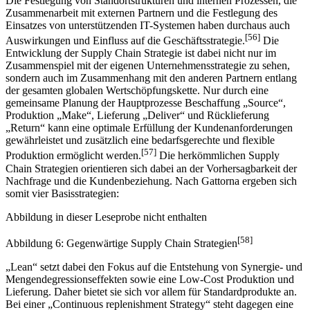
auch so die notwendige Akzeptanz zu erhalten. Allerdings ist dies
kein einseitiger Prozess. Es bestehen durchaus Wechselwirkungen.
Die Festlegung von Standortstrukturen und internen Prozessen, die
Zusammenarbeit mit externen Partnern und die Festlegung des
Einsatzes von unterstützenden IT-Systemen haben durchaus auch
[56]
Auswirkungen und Einfluss auf die Geschäftsstrategie.
Die
Entwicklung der Supply Chain Strategie ist dabei nicht nur im
Zusammenspiel mit der eigenen Unternehmensstrategie zu sehen,
sondern auch im Zusammenhang mit den anderen Partnern entlang
der gesamten globalen Wertschöpfungskette. Nur durch eine
gemeinsame Planung der Hauptprozesse Beschaffung „Source“,
Produktion „Make“, Lieferung „Deliver“ und Rücklieferung
„Return“ kann eine optimale Erfüllung der Kundenanforderungen
gewährleistet und zusätzlich eine bedarfsgerechte und flexible
[57]
Produktion ermöglicht werden.
Die herkömmlichen Supply
Chain Strategien orientieren sich dabei an der Vorhersagbarkeit der
Nachfrage und die Kundenbeziehung. Nach Gattorna ergeben sich
somit vier Basisstrategien:
Abbildung in dieser Leseprobe nicht enthalten
[58]
Abbildung 6: Gegenwärtige Supply Chain Strategien
„Lean“ setzt dabei den Fokus auf die Entstehung von Synergie- und
Mengendegressionseffekten sowie eine Low-Cost Produktion und