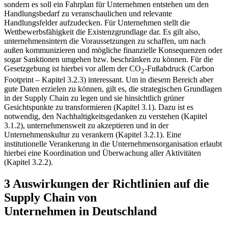
Emissionsreduktion zu erreichen. Dabei sollen in der vorliegenden
Arbeit diese Richtlinien nicht in der Tiefe betrachtet werden,
sondern es soll ein Fahrplan für Unternehmen entstehen um den
Handlungsbedarf zu veranschaulichen und relevante
Handlungsfelder aufzudecken. Für Unternehmen stellt die
Wettbewerbsfähigkeit die Existenzgrundlage dar. Es gilt also,
unternehmensintern die Voraussetzungen zu schaffen, um nach
außen kommunizieren und mögliche finanzielle Konsequenzen oder
sogar Sanktionen umgehen bzw. beschränken zu können. Für die
Gesetzgebung ist hierbei vor allem der CO
-Fußabdruck (Carbon
2
Footprint – Kapitel 3.2.3) interessant. Um in diesem Bereich aber
gute Daten erzielen zu können, gilt es, die strategischen Grundlagen
in der Supply Chain zu legen und sie hinsichtlich grüner
Gesichtspunkte zu transformieren (Kapitel 3.1). Dazu ist es
notwendig, den Nachhaltigkeitsgedanken zu verstehen (Kapitel
3.1.2), unternehmensweit zu akzeptieren und in der
Unternehmenskultur zu verankern (Kapitel 3.2.1). Eine
institutionelle Verankerung in die Unternehmensorganisation erlaubt
hierbei eine Koordination und Überwachung aller Aktivitäten
(Kapitel 3.2.2).
3 Auswirkungen der Richtlinien auf die
Supply Chain von