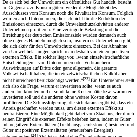
[22]
Abbildung 3: Übersicht market-based-instruments
Da es sich bei der Umwelt um ein öffentliches Gut handelt, besteht
im Gegensatz zu Konsumgütern weder die Möglichkeit des
Ausschlusses vom Konsum noch die Rivalität im Konsum. Folglich
würden auch Unternehmen, die sich nicht für die Reduktion der
Emissionen einsetzen, durch die Umweltschutzaktivitäten anderer
Unternehmen profitieren. Eine verringerte Belastung und die
Erreichung der deutschen Emissionsziele würden demnach auch
ohne eigenes Handeln möglich sein, insofern es Unternehmen gibt,
die sich aktiv für den Umweltschutz einsetzen. Bei der Abnahme
von Umweltbelastungen spricht man deshalb von einem positiven
externen Effekt. Ein solcher liegt vor, „wenn einzelwirtschaftliche
Entscheidungen – von Unternehmen oder Verbrauchern –
Auswirkungen auf Dritte oder, ganz allgemein, die gesamte
Volkswirtschaft haben, die im einzelwirtschaftlichen Kalkül aber
[23]
nicht hinreichend berücksichtigt werden.“
Ein Unternehmer stellt
sich also die Frage, warum er investieren sollte, wenn es auch
andere tun könnten und er somit keine Kosten hätte bzw. warum er
investieren soll und die anderen ohne weitere Kosten davon
profitieren. Die Schlussfolgerung, die sich daraus ergibt ist, dass ein
Anreiz geschaffen werden muss, um diesen externen Effekt zu
neutralisieren. Eine Möglichkeit geht dabei vom Staat aus, der durch
seinen Eingriff die externen Effekte beheben kann, indem er Güter
mit negativen Externalitäten (Treibhausgasemissionen) besteuert und