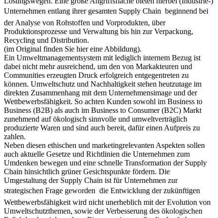
Sensibilisierung der Menschen für die Thematik, sondern auch die
Identifikation von Verursachern und die Suche nach möglichen
Lösungswegen. Eine große Angriffsfläche bieten hierbei (Industrie-)
Unternehmen entlang ihrer gesamten Supply Chain  beginnend bei
der Analyse von Rohstoffen und Vorprodukten, über
Produktionsprozesse und Verwaltung bis hin zur Verpackung,
Recycling und Distribution.
(im Original finden Sie hier eine Abbildung).
Ein Umweltmanagementsystem mit lediglich internem Bezug ist
dabei nicht mehr ausreichend, um den von Markakteuren und
Communities erzeugten Druck erfolgreich entgegentreten zu
können. Umweltschutz und Nachhaltigkeit stehen heutzutage im
direkten Zusammenhang mit dem Unternehmensimage und der
Wettbewerbsfähigkeit. So achten Kunden sowohl im Business to
Business (B2B) als auch im Business to Consumer (B2C) Markt
zunehmend auf ökologisch sinnvolle und umweltverträglich
produzierte Waren und sind auch bereit, dafür einen Aufpreis zu
zahlen.
Neben diesen ethischen und marketingrelevanten Aspekten sollen
auch aktuelle Gesetze und Richtlinien die Unternehmen zum
Umdenken bewegen und eine schnelle Transformation der Supply
Chain hinsichtlich grüner Gesichtspunkte fördern. Die
Umgestaltung der Supply Chain ist für Unternehmen zur
strategischen Frage geworden  die Entwicklung der zukünftigen