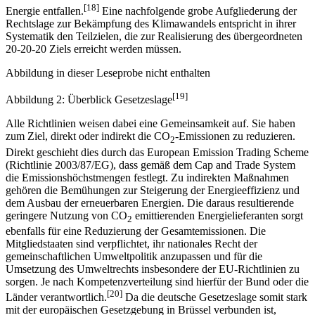
[17]
und Energiepolitik insgesamt 1048 relevante Rechtsakte
, wobei
678 auf den Bereich der Umwelt und 370 auf den Bereich der
[18]
Energie entfallen.
Eine nachfolgende grobe Aufgliederung der
Rechtslage zur Bekämpfung des Klimawandels entspricht in ihrer
Systematik den Teilzielen, die zur Realisierung des übergeordneten
20-20-20 Ziels erreicht werden müssen.
Abbildung in dieser Leseprobe nicht enthalten
[19]
Abbildung 2: Überblick Gesetzeslage
Alle Richtlinien weisen dabei eine Gemeinsamkeit auf. Sie haben
zum Ziel, direkt oder indirekt die CO
-Emissionen zu reduzieren.
2
Direkt geschieht dies durch das European Emission Trading Scheme
(Richtlinie 2003/87/EG), dass gemäß dem Cap and Trade System
die Emissionshöchstmengen festlegt. Zu indirekten Maßnahmen
gehören die Bemühungen zur Steigerung der Energieeffizienz und
dem Ausbau der erneuerbaren Energien. Die daraus resultierende
geringere Nutzung von CO
emittierenden Energielieferanten sorgt
2
ebenfalls für eine Reduzierung der Gesamtemissionen. Die
Mitgliedstaaten sind verpflichtet, ihr nationales Recht der
gemeinschaftlichen Umweltpolitik anzupassen und für die
Umsetzung des Umweltrechts insbesondere der EU-Richtlinien zu
sorgen. Je nach Kompetenzverteilung sind hierfür der Bund oder die