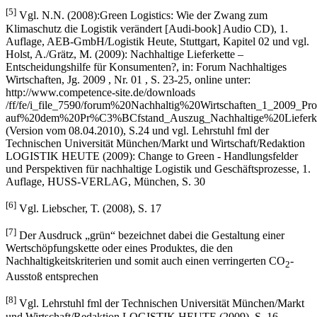
Management: Complements for Sustainability?, in: Business
Strategy and the Environment, Jg. 2008, Nr. 18, S. 32
[5]
Vgl. N.N. (2008):Green Logistics: Wie der Zwang zum
Klimaschutz die Logistik verändert [Audi-book] Audio CD), 1.
Auflage, AEB-GmbH/Logistik Heute, Stuttgart, Kapitel 02 und vgl.
Holst, A./Grätz, M. (2009): Nachhaltige Lieferkette –
Entscheidungshilfe für Konsumenten?, in: Forum Nachhaltiges
Wirtschaften, Jg. 2009 , Nr. 01 , S. 23-25, online unter:
http://www.competence-site.de/downloads
/ff/fe/i_file_7590/forum%20Nachhaltig%20Wirtschaften_1_2009_
auf%20dem%20Pr%C3%BCfstand_Auszug_Nachhaltige%20Lieferke
(Version vom 08.04.2010), S.24 und vgl. Lehrstuhl fml der
Technischen Universität München/Markt und Wirtschaft/Redaktion
LOGISTIK HEUTE (2009): Change to Green - Handlungsfelder
und Perspektiven für nachhaltige Logistik und Geschäftsprozesse, 1.
Auflage, HUSS-VERLAG, München, S. 30
[6]
Vgl. Liebscher, T. (2008), S. 17
[7]
Der Ausdruck „grün“ bezeichnet dabei die Gestaltung einer
Wertschöpfungskette oder eines Produktes, die den
Nachhaltigkeitskriterien und somit auch einen verringerten CO
-
2
Ausstoß entsprechen