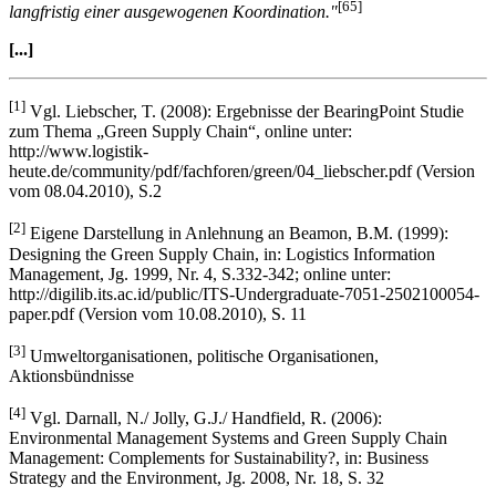
Lebensstil zu wählen. Dabei stehen die „
drei Säulen der
Nachhaltigkeit […]miteinander in Wechselwirkung und bedürfen
[65]
langfristig einer ausgewogenen Koordination."
[...]
[1]
Vgl. Liebscher, T. (2008): Ergebnisse der BearingPoint Studie
zum Thema „Green Supply Chain“, online unter:
http://www.logistik-
heute.de/community/pdf/fachforen/green/04_liebscher.pdf (Version
vom 08.04.2010), S.2
[2]
Eigene Darstellung in Anlehnung an Beamon, B.M. (1999):
Designing the Green Supply Chain, in: Logistics Information
Management, Jg. 1999, Nr. 4, S.332-342; online unter:
http://digilib.its.ac.id/public/ITS-Undergraduate-7051-2502100054-
paper.pdf (Version vom 10.08.2010), S. 11
[3]
Umweltorganisationen, politische Organisationen,
Aktionsbündnisse
[4]
Vgl. Darnall, N./ Jolly, G.J./ Handfield, R. (2006):
Environmental Management Systems and Green Supply Chain