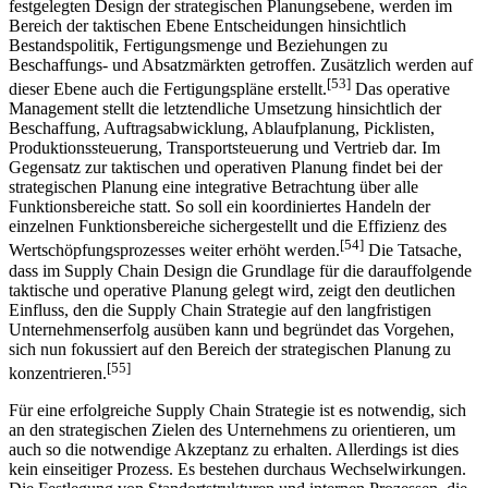
entsprechend der Produkt- und Marktanforderungen die passende
[52]
Supply Chain Strategie zu entwickeln.
Aufbauend auf dem
festgelegten Design der strategischen Planungsebene, werden im
Bereich der taktischen Ebene Entscheidungen hinsichtlich
Bestandspolitik, Fertigungsmenge und Beziehungen zu
Beschaffungs- und Absatzmärkten getroffen. Zusätzlich werden auf
[53]
dieser Ebene auch die Fertigungspläne erstellt.
Das operative
Management stellt die letztendliche Umsetzung hinsichtlich der
Beschaffung, Auftragsabwicklung, Ablaufplanung, Picklisten,
Produktionssteuerung, Transportsteuerung und Vertrieb dar. Im
Gegensatz zur taktischen und operativen Planung findet bei der
strategischen Planung eine integrative Betrachtung über alle
Funktionsbereiche statt. So soll ein koordiniertes Handeln der
einzelnen Funktionsbereiche sichergestellt und die Effizienz des
[54]
Wertschöpfungsprozesses weiter erhöht werden.
Die Tatsache,
dass im Supply Chain Design die Grundlage für die darauffolgende
taktische und operative Planung gelegt wird, zeigt den deutlichen
Einfluss, den die Supply Chain Strategie auf den langfristigen
Unternehmenserfolg ausüben kann und begründet das Vorgehen,
sich nun fokussiert auf den Bereich der strategischen Planung zu
[55]
konzentrieren.
Für eine erfolgreiche Supply Chain Strategie ist es notwendig, sich
an den strategischen Zielen des Unternehmens zu orientieren, um