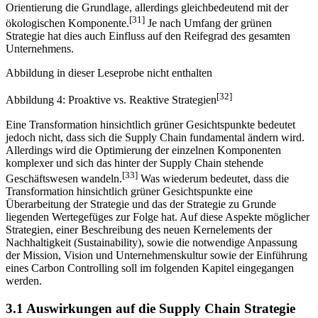
Unternehmenskultur und die effektive Umsetzung sauberer und
schlankerer Prozesse ein. Auch hier ist eine ökonomische
Orientierung die Grundlage, allerdings gleichbedeutend mit der
[31]
ökologischen Komponente.
Je nach Umfang der grünen
Strategie hat dies auch Einfluss auf den Reifegrad des gesamten
Unternehmens.
Abbildung in dieser Leseprobe nicht enthalten
[32]
Abbildung 4: Proaktive vs. Reaktive Strategien
Eine Transformation hinsichtlich grüner Gesichtspunkte bedeutet
jedoch nicht, dass sich die Supply Chain fundamental ändern wird.
Allerdings wird die Optimierung der einzelnen Komponenten
komplexer und sich das hinter der Supply Chain stehende
[33]
Geschäftswesen wandeln.
Was wiederum bedeutet, dass die
Transformation hinsichtlich grüner Gesichtspunkte eine
Überarbeitung der Strategie und das der Strategie zu Grunde
liegenden Wertegefüges zur Folge hat. Auf diese Aspekte möglicher
Strategien, einer Beschreibung des neuen Kernelements der
Nachhaltigkeit (Sustainability), sowie die notwendige Anpassung
der Mission, Vision und Unternehmenskultur sowie der Einführung
eines Carbon Controlling soll im folgenden Kapitel eingegangen
werden.