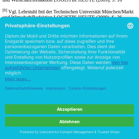
[8]
Vgl. Lehrstuhl fml der Technischen Universität München/Markt
und Wirtschaft/Redaktion LOGISTIK HEUTE (2009), S. 16
[9]
Vgl. Lehrstuhl fml der Technischen Universität München/Markt
und Wirtschaft/Redaktion LOGISTIK HEUTE (2009), S. 26
[10]
Lehrstuhl fml der Technischen Universität München/Markt und
Wirtschaft/Redaktion LOGISTIK HEUTE (2009), S.13
[11]
Vgl. Bayrisches Landesamt für Umwelt (2008): Umweltrecht in
der Europäischen Union, online unter:
http://www.lfu.bayern.de/umweltwissen/doc/uw_70_umweltrecht_eur
(Version vom 14.05.2010), S.1
[12]
Vgl. Bayrisches Landesamt für Umwelt (2008), S.1
[13]
Vgl. Europäische Union (1995-2010a): Bekämpfung des
Klimawandels, online unter:http://europa.eu
/legislation_summaries/environment/tackling_climate_change/index_
(Version vom 14.05.2010)
[14]
Art. 174 Abs.1 EGV (ehemals Art. 130 Abs. 1 EGV)
[15]
Vgl. Europäische Kommission (2007b): Mitteilung