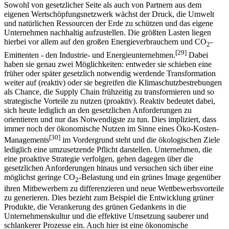
Unternehmen in Deutschland
Sowohl von gesetzlicher Seite als auch von Partnern aus dem
eigenen Wertschöpfungsnetzwerk wächst der Druck, die Umwelt
und natürlichen Ressourcen der Erde zu schützen und das eigene
Unternehmen nachhaltig aufzustellen. Die größten Lasten liegen
hierbei vor allem auf den großen Energieverbrauchern und CO
-
2
[29]
Emittenten - den Industrie- und Energieunternehmen.
Dabei
haben sie genau zwei Möglichkeiten: entweder sie schieben eine
früher oder später gesetzlich notwendig werdende Transformation
weiter auf (reaktiv) oder sie begreifen die Klimaschutzbestrebungen
als Chance, die Supply Chain frühzeitig zu transformieren und so
strategische Vorteile zu nutzen (proaktiv). Reaktiv bedeutet dabei,
sich heute lediglich an den gesetzlichen Anforderungen zu
orientieren und nur das Notwendigste zu tun. Dies impliziert, dass
immer noch der ökonomische Nutzen im Sinne eines Öko-Kosten-
[30]
Managements
im Vordergrund steht und die ökologischen Ziele
lediglich eine umzusetzende Pflicht darstellen. Unternehmen, die
eine proaktive Strategie verfolgen, gehen dagegen über die
gesetzlichen Anforderungen hinaus und versuchen sich über eine
möglichst geringe CO
-Belastung und ein grünes Image gegenüber
2
ihren Mitbewerbern zu differenzieren und neue Wettbewerbsvorteile
zu generieren. Dies bezieht zum Beispiel die Entwicklung grüner
Produkte, die Verankerung des grünen Gedankens in die