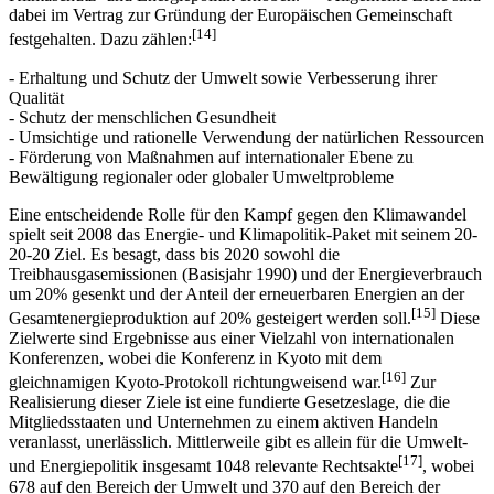
als auch auf internationaler Ebene zur Priorität der europäischen
[13]
Klimaschutz- und Energiepolitik erhoben.
Allgemeine Ziele sind
dabei im Vertrag zur Gründung der Europäischen Gemeinschaft
[14]
festgehalten. Dazu zählen:
- Erhaltung und Schutz der Umwelt sowie Verbesserung ihrer
Qualität
- Schutz der menschlichen Gesundheit
- Umsichtige und rationelle Verwendung der natürlichen Ressourcen
- Förderung von Maßnahmen auf internationaler Ebene zu
Bewältigung regionaler oder globaler Umweltprobleme
Eine entscheidende Rolle für den Kampf gegen den Klimawandel
spielt seit 2008 das Energie- und Klimapolitik-Paket mit seinem 20-
20-20 Ziel. Es besagt, dass bis 2020 sowohl die
Treibhausgasemissionen (Basisjahr 1990) und der Energieverbrauch
um 20% gesenkt und der Anteil der erneuerbaren Energien an der
[15]
Gesamtenergieproduktion auf 20% gesteigert werden soll.
Diese
Zielwerte sind Ergebnisse aus einer Vielzahl von internationalen
Konferenzen, wobei die Konferenz in Kyoto mit dem
[16]
gleichnamigen Kyoto-Protokoll richtungweisend war.
Zur
Realisierung dieser Ziele ist eine fundierte Gesetzeslage, die die
Mitgliedsstaaten und Unternehmen zu einem aktiven Handeln
veranlasst, unerlässlich. Mittlerweile gibt es allein für die Umwelt-