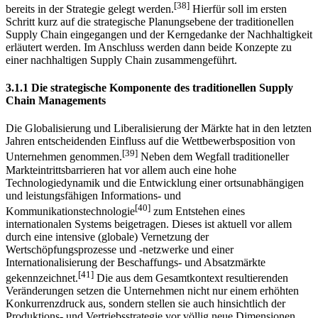
Wettbewerbsvorteil erarbeiten und als bevorzugter Partner
[37]
wahrgenommen werden.
Dafür müssen die Voraussetzungen
[38]
bereits in der Strategie gelegt werden.
Hierfür soll im ersten
Schritt kurz auf die strategische Planungsebene der traditionellen
Supply Chain eingegangen und der Kerngedanke der Nachhaltigkeit
erläutert werden. Im Anschluss werden dann beide Konzepte zu
einer nachhaltigen Supply Chain zusammengeführt.
3.1.1 Die strategische Komponente des traditionellen Supply
Chain Managements
Die Globalisierung und Liberalisierung der Märkte hat in den letzten
Jahren entscheidenden Einfluss auf die Wettbewerbsposition von
[39]
Unternehmen genommen.
Neben dem Wegfall traditioneller
Markteintrittsbarrieren hat vor allem auch eine hohe
Technologiedynamik und die Entwicklung einer ortsunabhängigen
und leistungsfähigen Informations- und
[40]
Kommunikationstechnologie
zum Entstehen eines
internationalen Systems beigetragen. Dieses ist aktuell vor allem
durch eine intensive (globale) Vernetzung der
Wertschöpfungsprozesse und -netzwerke und einer
Internationalisierung der Beschaffungs- und Absatzmärkte
[41]
gekennzeichnet.
Die aus dem Gesamtkontext resultierenden
Veränderungen setzen die Unternehmen nicht nur einem erhöhten