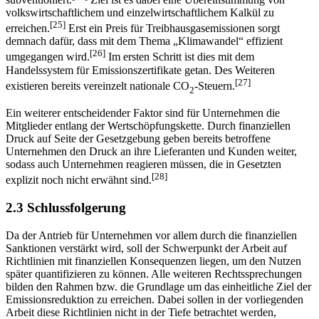
Güter mit positiven Externalitäten (erneuerbare Energien)
[24]
subventioniert.
Ziel ist es dabei eine Übereinstimmung von
volkswirtschaftlichem und einzelwirtschaftlichem Kalkül zu
[25]
erreichen.
Erst ein Preis für Treibhausgasemissionen sorgt
demnach dafür, dass mit dem Thema „Klimawandel“ effizient
[26]
umgegangen wird.
Im ersten Schritt ist dies mit dem
Handelssystem für Emissionszertifikate getan. Des Weiteren
[27]
existieren bereits vereinzelt nationale CO
-Steuern.
2
Ein weiterer entscheidender Faktor sind für Unternehmen die
Mitglieder entlang der Wertschöpfungskette. Durch finanziellen
Druck auf Seite der Gesetzgebung geben bereits betroffene
Unternehmen den Druck an ihre Lieferanten und Kunden weiter,
sodass auch Unternehmen reagieren müssen, die in Gesetzten
[28]
explizit noch nicht erwähnt sind.
2.3 Schlussfolgerung
Da der Antrieb für Unternehmen vor allem durch die finanziellen
Sanktionen verstärkt wird, soll der Schwerpunkt der Arbeit auf
Richtlinien mit finanziellen Konsequenzen liegen, um den Nutzen
später quantifizieren zu können. Alle weiteren Rechtssprechungen
bilden den Rahmen bzw. die Grundlage um das einheitliche Ziel der