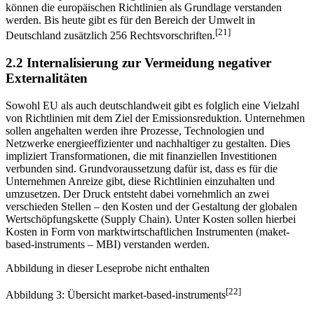
[20]
Länder verantwortlich.
Da die deutsche Gesetzeslage somit stark
mit der europäischen Gesetzgebung in Brüssel verbunden ist,
können die europäischen Richtlinien als Grundlage verstanden
werden. Bis heute gibt es für den Bereich der Umwelt in
[21]
Deutschland zusätzlich 256 Rechtsvorschriften.
2.2 Internalisierung zur Vermeidung negativer
Externalitäten
Sowohl EU als auch deutschlandweit gibt es folglich eine Vielzahl
von Richtlinien mit dem Ziel der Emissionsreduktion. Unternehmen
sollen angehalten werden ihre Prozesse, Technologien und
Netzwerke energieeffizienter und nachhaltiger zu gestalten. Dies
impliziert Transformationen, die mit finanziellen Investitionen
verbunden sind. Grundvoraussetzung dafür ist, dass es für die
Unternehmen Anreize gibt, diese Richtlinien einzuhalten und
umzusetzen. Der Druck entsteht dabei vornehmlich an zwei
verschieden Stellen – den Kosten und der Gestaltung der globalen
Wertschöpfungskette (Supply Chain). Unter Kosten sollen hierbei
Kosten in Form von marktwirtschaftlichen Instrumenten (maket-
based-instruments – MBI) verstanden werden.
Abbildung in dieser Leseprobe nicht enthalten