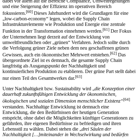
Das Thema der Sustainability prägt verstärkt das Handeln global
agierender Konzerne. In diesem Rahmen müssen sich Unternehmen
dabei vor allem auf die Bereiche Compliance, Umweltregelungen
und eine Steigerung der Effizienz im operativen Bereich
[60]
fokussieren.
Dieses Jahrhundert wird die Grundlagen für eine
„low-carbon-economy“ legen, wobei die Supply Chain
Infrastrukturelemente wie Produktion und Energie eine zentrale
[61]
Funktion in der Transformation einnehmen werden.
Der Fokus
der Unternehmen liegt derzeit auf der Entwicklung von
umweltfreundlichen oder „grünen“ Verfahren. Jedoch sollte durch
die Verfolgung grüner Ziele neben dem neu geschaffenen grünen
[62]
Gewissen, auch ein ökonomischer Mehrwert entstehen.
Das
übergeordnete Ziel ist es demnach, die gesamte Supply Chain
langfristig als Ausgangspunkt der Nachhaltigkeit und
kontinuierlichen Produktion zu etablieren. Der grüne Part stellt dabei
[63]
nur einen Teil des Gesamtwerkes dar.
Unter Nachhaltigkeit bzw. Sustainability wird „
die Konzeption einer
dauerhaft zukunftsfähigen Entwicklung der ökonomischen,
[64]
ökologischen und sozialen Dimension menschlicher Existenz“
verstanden. Nachhaltige Entwicklung ist demnach eine
Entwicklung, die den Bedürfnissen der heutigen Generation
entspricht, ohne dabei die Möglichkeiten künftiger Generationen zu
gefährden, ihre eigenen Bedürfnisse zu befriedigen und ihren