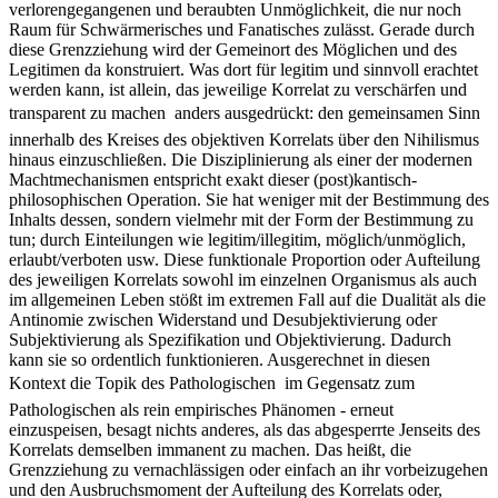
verlorengegangenen und beraubten Unmöglichkeit, die nur noch
Raum für Schwärmerisches und Fanatisches zulässt. Gerade durch
diese Grenzziehung wird der Gemeinort des Möglichen und des
Legitimen da konstruiert. Was dort für legitim und sinnvoll erachtet
werden kann, ist allein, das jeweilige Korrelat zu verschärfen und
transparent zu machen  anders ausgedrückt: den gemeinsamen Sinn
innerhalb des Kreises des objektiven Korrelats über den Nihilismus
hinaus einzuschließen. Die Disziplinierung als einer der modernen
Machtmechanismen entspricht exakt dieser (post)kantisch-
philosophischen Operation. Sie hat weniger mit der Bestimmung des
Inhalts dessen, sondern vielmehr mit der Form der Bestimmung zu
tun; durch Einteilungen wie legitim/illegitim, möglich/unmöglich,
erlaubt/verboten usw. Diese funktionale Proportion oder Aufteilung
des jeweiligen Korrelats sowohl im einzelnen Organismus als auch
im allgemeinen Leben stößt im extremen Fall auf die Dualität als die
Antinomie zwischen Widerstand und Desubjektivierung oder
Subjektivierung als Spezifikation und Objektivierung. Dadurch
kann sie so ordentlich funktionieren. Ausgerechnet in diesen
Kontext die Topik des Pathologischen  im Gegensatz zum
Pathologischen als rein empirisches Phänomen - erneut
einzuspeisen, besagt nichts anderes, als das abgesperrte Jenseits des
Korrelats demselben immanent zu machen. Das heißt, die
Grenzziehung zu vernachlässigen oder einfach an ihr vorbeizugehen
und den Ausbruchsmoment der Aufteilung des Korrelats oder,