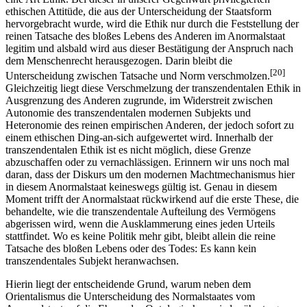
ethischen Attitüde, die aus der Unterscheidung der Staatsform
hervorgebracht wurde, wird die Ethik nur durch die Feststellung der
reinen Tatsache des bloßes Lebens des Anderen im Anormalstaat
legitim und alsbald wird aus dieser Bestätigung der Anspruch nach
dem Menschenrecht herausgezogen. Darin bleibt die
[20]
Unterscheidung zwischen Tatsache und Norm verschmolzen.
Gleichzeitig liegt diese Verschmelzung der transzendentalen Ethik in
Ausgrenzung des Anderen zugrunde, im Widerstreit zwischen
Autonomie des transzendentalen modernen Subjekts und
Heteronomie des reinen empirischen Anderen, der jedoch sofort zu
einem ethischen Ding-an-sich aufgewertet wird. Innerhalb der
transzendentalen Ethik ist es nicht möglich, diese Grenze
abzuschaffen oder zu vernachlässigen. Erinnern wir uns noch mal
daran, dass der Diskurs um den modernen Machtmechanismus hier
in diesem Anormalstaat keineswegs gültig ist. Genau in diesem
Moment trifft der Anormalstaat rückwirkend auf die erste These, die
behandelte, wie die transzendentale Aufteilung des Vermögens
abgerissen wird, wenn die Ausklammerung eines jeden Urteils
stattfindet. Wo es keine Politik mehr gibt, bleibt allein die reine
Tatsache des bloßen Lebens oder des Todes: Es kann kein
transzendentales Subjekt heranwachsen.
Hierin liegt der entscheidende Grund, warum neben dem
Orientalismus die Unterscheidung des Normalstaates vom