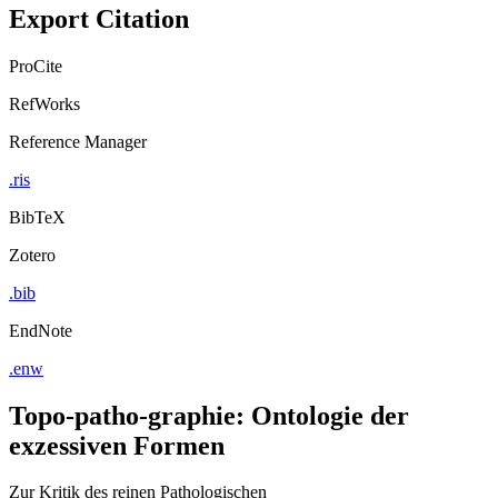
Export Citation
ProCite
RefWorks
Reference Manager
.ris
BibTeX
Zotero
.bib
EndNote
.enw
Topo-patho-graphie: Ontologie der
exzessiven Formen
Zur Kritik des reinen Pathologischen