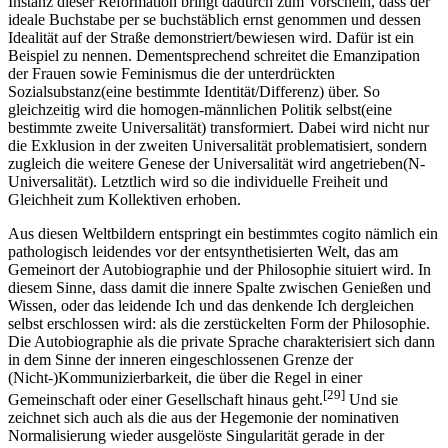
Instanz dieser Reformation bringt dadurch zum Vorschein, dass der
ideale Buchstabe per se buchstäblich ernst genommen und dessen
Idealität auf der Straße demonstriert/bewiesen wird. Dafür ist ein
Beispiel zu nennen. Dementsprechend schreitet die Emanzipation
der Frauen sowie Feminismus die der unterdrückten
Sozialsubstanz(eine bestimmte Identität/Differenz) über. So
gleichzeitig wird die homogen-männlichen Politik selbst(eine
bestimmte zweite Universalität) transformiert. Dabei wird nicht nur
die Exklusion in der zweiten Universalität problematisiert, sondern
zugleich die weitere Genese der Universalität wird angetrieben(N-
Universalität). Letztlich wird so die individuelle Freiheit und
Gleichheit zum Kollektiven erhoben.
Aus diesen Weltbildern entspringt ein bestimmtes cogito nämlich ein
pathologisch leidendes vor der entsynthetisierten Welt, das am
Gemeinort der Autobiographie und der Philosophie situiert wird. In
diesem Sinne, dass damit die innere Spalte zwischen Genießen und
Wissen, oder das leidende Ich und das denkende Ich dergleichen
selbst erschlossen wird: als die zerstückelten Form der Philosophie.
Die Autobiographie als die private Sprache charakterisiert sich dann
in dem Sinne der inneren eingeschlossenen Grenze der
(Nicht-)Kommunizierbarkeit, die über die Regel in einer
[29]
Gemeinschaft oder einer Gesellschaft hinaus geht.
Und sie
zeichnet sich auch als die aus der Hegemonie der nominativen
Normalisierung wieder ausgelöste Singularität gerade in der