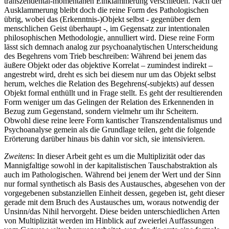
transzendental-momentanen Einklammerung verschieden. Nach der
Ausklammerung bleibt doch die reine Form des Pathologischen
übrig, wobei das (Erkenntnis-)Objekt selbst - gegenüber dem
menschlichen Geist überhaupt -, im Gegensatz zur intentionalen
philosophischen Methodologie, annulliert wird. Diese reine Form
lässt sich demnach analog zur psychoanalytischen Unterscheidung
des Begehrens vom Trieb beschreiben: Während bei jenem das
äußere Objekt oder das objektive Korrelat – zumindest indirekt –
angestrebt wird, dreht es sich bei diesem nur um das Objekt selbst
herum, welches die Relation des Begehrens(-subjekts) auf dessen
Objekt formal enthüllt und in Frage stellt. Es geht der resultierenden
Form weniger um das Gelingen der Relation des Erkennenden in
Bezug zum Gegenstand, sondern vielmehr um ihr Scheitern.
Obwohl diese reine leere Form kantischer Transzendentalismus und
Psychoanalyse gemein als die Grundlage teilen, geht die folgende
Erörterung darüber hinaus bis dahin vor sich, sie intensivieren.
Zweitens
: In dieser Arbeit geht es um die Multiplizität oder das
Mannigfaltige sowohl in der kapitalistischen Tauschabstraktion als
auch im Pathologischen. Während bei jenem der Wert und der Sinn
nur formal synthetisch als Basis des Austausches, abgesehen von der
vorgegebenen substanziellen Einheit dessen, gegeben ist, geht dieser
gerade mit dem Bruch des Austausches um, woraus notwendig der
Unsinn/das Nihil hervorgeht. Diese beiden unterschiedlichen Arten
von Multiplizität werden im Hinblick auf zweierlei Auffassungen