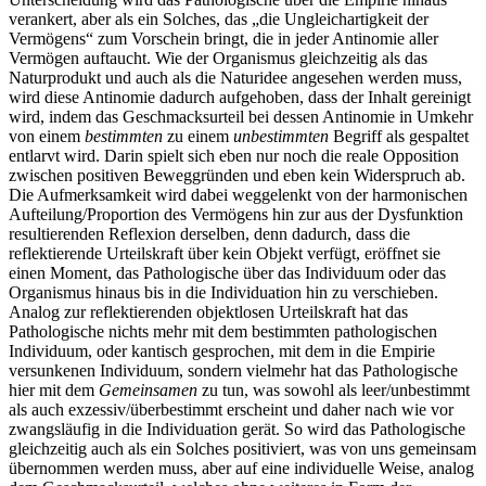
verankert, aber als ein Solches, das „die Ungleichartigkeit der
Vermögens“ zum Vorschein bringt, die in jeder Antinomie aller
Vermögen auftaucht. Wie der Organismus gleichzeitig als das
Naturprodukt und auch als die Naturidee angesehen werden muss,
wird diese Antinomie dadurch aufgehoben, dass der Inhalt gereinigt
wird, indem das Geschmacksurteil bei dessen Antinomie in Umkehr
von einem
bestimmten
zu einem
unbestimmten
Begriff als gespaltet
entlarvt wird. Darin spielt sich eben nur noch die reale Opposition
zwischen positiven Beweggründen und eben kein Widerspruch ab.
Die Aufmerksamkeit wird dabei weggelenkt von der harmonischen
Aufteilung/Proportion des Vermögens hin zur aus der Dysfunktion
resultierenden Reflexion derselben, denn dadurch, dass die
reflektierende Urteilskraft über kein Objekt verfügt, eröffnet sie
einen Moment, das Pathologische über das Individuum oder das
Organismus hinaus bis in die Individuation hin zu verschieben.
Analog zur reflektierenden objektlosen Urteilskraft hat das
Pathologische nichts mehr mit dem bestimmten pathologischen
Individuum, oder kantisch gesprochen, mit dem in die Empirie
versunkenen Individuum, sondern vielmehr hat das Pathologische
hier mit dem
Gemeinsamen
zu tun, was sowohl als leer/unbestimmt
als auch exzessiv/überbestimmt erscheint und daher nach wie vor
zwangsläufig in die Individuation gerät. So wird das Pathologische
gleichzeitig auch als ein Solches positiviert, was von uns gemeinsam
übernommen werden muss, aber auf eine individuelle Weise, analog