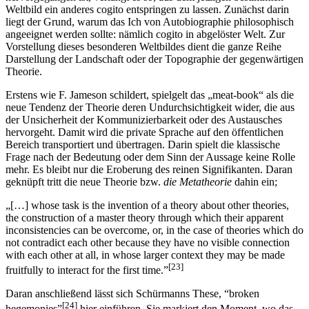
Weltbild ein anderes cogito entspringen zu lassen. Zunächst darin
liegt der Grund, warum das Ich von Autobiographie philosophisch
angeeignet werden sollte: nämlich cogito in abgelöster Welt. Zur
Vorstellung dieses besonderen Weltbildes dient die ganze Reihe
Darstellung der Landschaft oder der Topographie der gegenwärtigen
Theorie.
Erstens wie F. Jameson schildert, spielgelt das „meat-book“ als die
neue Tendenz der Theorie deren Undurchsichtigkeit wider, die aus
der Unsicherheit der Kommunizierbarkeit oder des Austausches
hervorgeht. Damit wird die private Sprache auf den öffentlichen
Bereich transportiert und übertragen. Darin spielt die klassische
Frage nach der Bedeutung oder dem Sinn der Aussage keine Rolle
mehr. Es bleibt nur die Eroberung des reinen Signifikanten. Daran
geknüpft tritt die neue Theorie bzw.
die Metatheorie
dahin ein;
„[…] whose task is the invention of a theory about other theories,
the construction of a master theory through which their apparent
inconsistencies can be overcome, or, in the case of theories which do
not contradict each other because they have no visible connection
with each other at all, in whose larger context they may be made
[23]
fruitfully to interact for the first time.”
Daran anschließend lässt sich Schürmanns These, “broken
[24]