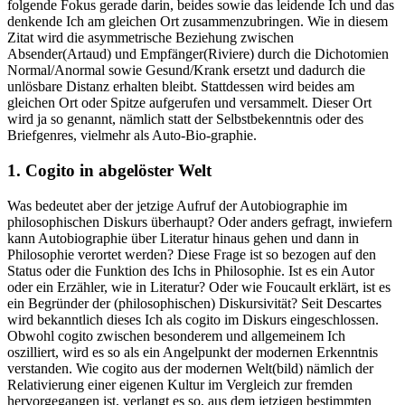
folgende Fokus gerade darin, beides sowie das leidende Ich und das
denkende Ich am gleichen Ort zusammenzubringen. Wie in diesem
Zitat wird die asymmetrische Beziehung zwischen
Absender(Artaud) und Empfänger(Riviere) durch die Dichotomien
Normal/Anormal sowie Gesund/Krank ersetzt und dadurch die
unlösbare Distanz erhalten bleibt. Stattdessen wird beides am
gleichen Ort oder Spitze aufgerufen und versammelt. Dieser Ort
wird ja so genannt, nämlich statt der Selbstbekenntnis oder des
Briefgenres, vielmehr als Auto-Bio-graphie.
1. Cogito in abgelöster Welt
Was bedeutet aber der jetzige Aufruf der Autobiographie im
philosophischen Diskurs überhaupt? Oder anders gefragt, inwiefern
kann Autobiographie über Literatur hinaus gehen und dann in
Philosophie verortet werden? Diese Frage ist so bezogen auf den
Status oder die Funktion des Ichs in Philosophie. Ist es ein Autor
oder ein Erzähler, wie in Literatur? Oder wie Foucault erklärt, ist es
ein Begründer der (philosophischen) Diskursivität? Seit Descartes
wird bekanntlich dieses Ich als cogito im Diskurs eingeschlossen.
Obwohl cogito zwischen besonderem und allgemeinem Ich
oszilliert, wird es so als ein Angelpunkt der modernen Erkenntnis
verstanden. Wie cogito aus der modernen Welt(bild) nämlich der
Relativierung einer eigenen Kultur im Vergleich zur fremden
hervorgegangen ist, verlangt es so, aus dem jetzigen bestimmten