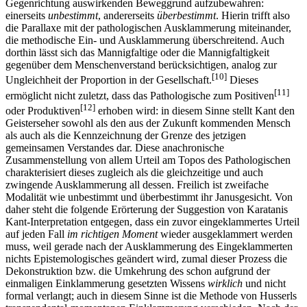
Gegenrichtung auswirkenden Beweggrund aufzubewahren:
einerseits
unbestimmt
, andererseits
überbestimmt
. Hierin trifft also
die Parallaxe mit der pathologischen Ausklammerung miteinander,
die methodische Ein- und Ausklammerung überschreitend. Auch
dorthin lässt sich das Mannigfaltige oder die Mannigfaltigkeit
gegenüber dem Menschenverstand berücksichtigen, analog zur
[10]
Ungleichheit der Proportion in der Gesellschaft.
Dieses
[11]
ermöglicht nicht zuletzt, dass das Pathologische zum Positiven
[12]
oder Produktiven
erhoben wird: in diesem Sinne stellt Kant den
Geisterseher sowohl als den aus der Zukunft kommenden Mensch
als auch als die Kennzeichnung der Grenze des jetzigen
gemeinsamen Verstandes dar. Diese anachronische
Zusammenstellung von allem Urteil am Topos des Pathologischen
charakterisiert dieses zugleich als die gleichzeitige und auch
zwingende Ausklammerung all dessen. Freilich ist zweifache
Modalität wie unbestimmt und überbestimmt ihr Janusgesicht. Von
daher steht die folgende Erörterung der Suggestion von Karatanis
Kant-Interpretation entgegen, dass ein zuvor eingeklammertes Urteil
auf jeden Fall
im richtigen Moment
wieder ausgeklammert werden
muss, weil gerade nach der Ausklammerung des Eingeklammerten
nichts Epistemologisches geändert wird, zumal dieser Prozess die
Dekonstruktion bzw. die Umkehrung des schon aufgrund der
einmaligen Einklammerung gesetzten Wissens
wirklich
und nicht
formal verlangt; auch in diesem Sinne ist die Methode von Husserls