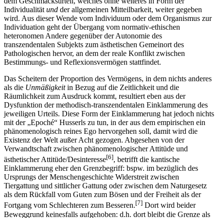
dem Geschmacksurteil, welches ohne weiteres in Form der
Individualität
und
der allgemeinen Mitteilbarkeit, weiter gegeben
wird. Aus dieser Wende vom Individuum oder dem Organismus zur
Individuation geht der Übergang vom normativ-ethischen
heteronomen Andere gegenüber der Autonomie des
transzendentalen Subjekts zum ästhetischen Gemeinort des
Pathologischen hervor, an dem der reale Konflikt zwischen
Bestimmungs- und Reflexionsvermögen stattfindet.
Das Scheitern der Proportion des Vermögens, in dem nichts anderes
als die
Unmäßigkeit
in Bezug auf die Zeitlichkeit und die
Räumlichkeit zum Ausdruck kommt, resultiert eben aus der
Dysfunktion der methodisch-transzendentalen Einklammerung des
jeweiligen Urteils. Diese Form der Einklammerung hat jedoch nichts
mit der „Epoché“ Husserls zu tun, in der aus dem empirischen ein
phänomenologisch reines Ego hervorgehen soll, damit wird die
Existenz der Welt außer Acht gezogen. Abgesehen von der
Verwandtschaft zwischen phänomenologischer Attitüde und
[6]
ästhetischer Attitüde/Desinteresse
, betrifft die kantische
Einklammerung eher den Grenzbegriff: bspw. im bezüglich des
Ursprungs der Menschengeschichte Widerstreit zwischen
Tiergattung und sittlicher Gattung oder zwischen dem Naturgesetz
als dem Rückfall vom Guten zum Bösen und der Freiheit als der
[7]
Fortgang vom Schlechteren zum Besseren.
Dort wird beider
Beweggrund keinesfalls aufgehoben: d.h. dort bleibt die Grenze als