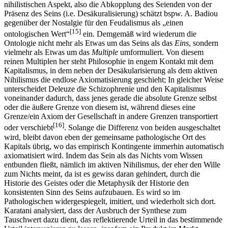
nihilistischen Aspekt, also die Abkopplung des Seienden von der
Präsenz des Seins (i.e. Desäkuralisierung) schätzt bspw. A. Badiou
gegenüber der Nostalgie für den Feudalismus als „einen
[15]
ontologischen Wert“
ein. Demgemäß wird wiederum die
Ontologie nicht mehr als Etwas um das Seins als das
Eins
, sondern
vielmehr als Etwas um das
Multiple
umformuliert. Von diesem
reinen Multiplen her steht Philosophie in engem Kontakt mit dem
Kapitalismus, in dem neben der Desäkularisierung als dem aktiven
Nihilismus die endlose Axiomatisierung geschieht; In gleicher Weise
unterscheidet Deleuze die Schizophrenie und den Kapitalismus
voneinander dadurch, dass jenes gerade die absolute Grenze selbst
oder die äußere Grenze von diesem ist, während dieses eine
Grenze/ein Axiom der Gesellschaft in andere Grenzen transportiert
[16]
oder verschiebt
. Solange die Differenz von beiden ausgeschaltet
wird, bleibt davon eben der gemeinsame pathologische Ort des
Kapitals übrig, wo das empirisch Kontingente immerhin automatisch
axiomatisiert wird. Indem das Sein als das Nichts vom Wissen
entbunden fließt, nämlich im aktiven Nihilismus, der eher den Wille
zum Nichts meint, da ist es gewiss daran gehindert, durch die
Historie des Geistes oder die Metaphysik der Historie den
konsistenten Sinn des Seins aufzubauen. Es wird so im
Pathologischen widergespiegelt, imitiert, und wiederholt sich dort.
Karatani analysiert, dass der Ausbruch der Synthese zum
Tauschwert dazu dient, das reflektierende Urteil in das bestimmende