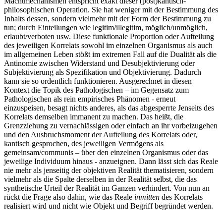
Machtmechanismen entspricht exakt dieser (post)kantisch-
philosophischen Operation. Sie hat weniger mit der Bestimmung des
Inhalts dessen, sondern vielmehr mit der Form der Bestimmung zu
tun; durch Einteilungen wie legitim/illegitim, möglich/unmöglich,
erlaubt/verboten usw. Diese funktionale Proportion oder Aufteilung
des jeweiligen Korrelats sowohl im einzelnen Organismus als auch
im allgemeinen Leben stößt im extremen Fall auf die Dualität als die
Antinomie zwischen Widerstand und Desubjektivierung oder
Subjektivierung als Spezifikation und Objektivierung. Dadurch
kann sie so ordentlich funktionieren. Ausgerechnet in diesen
Kontext die Topik des Pathologischen – im Gegensatz zum
Pathologischen als rein empirisches Phänomen - erneut
einzuspeisen, besagt nichts anderes, als das abgesperrte Jenseits des
Korrelats demselben immanent zu machen. Das heißt, die
Grenzziehung zu vernachlässigen oder einfach an ihr vorbeizugehen
und den Ausbruchsmoment der Aufteilung des Korrelats oder,
kantisch gesprochen, des jeweiligen Vermögens als
gemeinsam/communis – über den einzelnen Organismus oder das
jeweilige Individuum hinaus - anzueignen. Dann lässt sich das Reale
nie mehr als jenseitig der objektiven Realität thematisieren, sondern
vielmehr als die Spalte derselben in der Realität selbst, die das
synthetische Urteil der Realität im Ganzen verhindert. Von nun an
rückt die Frage also dahin, wie das Reale
inmitten
des Korrelats
realisiert wird und nicht wie Objekt und Begriff begründet werden.