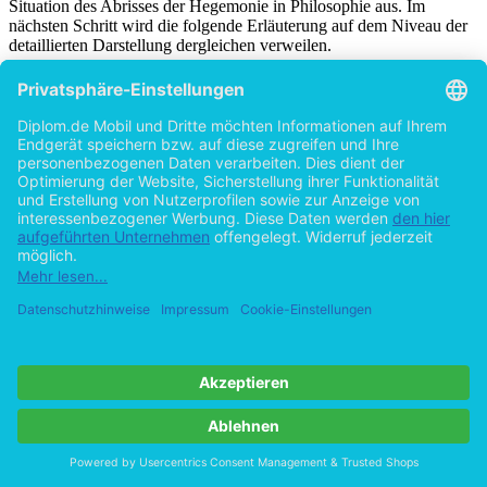
Situation des Abrisses der Hegemonie in Philosophie aus. Im
nächsten Schritt wird die folgende Erläuterung auf dem Niveau der
detaillierten Darstellung dergleichen verweilen.
2. Philosophie als Auto- Bio -graphie
2-1. Zwischen Auto- und -Graphie
In dem Oberbegriff der Autobiographie vereinigen sich zwei
heterogene Elemente oder Triebe miteinander. Einerseits
Auto(cogito), die (Je)Meinigkeit oder Mein Leben als das Intime,
andererseits „-logie“ oder „-graphie“ als das Extime. Um das Intime
oder das Innere zu externalisieren, braucht es dabei unbedingt einen
Verlust. Wie das innere Leben von Bourgeoisie gerade in der
inneren Ausstattung des Hauses entäußert oder realisiert
wird(Benjamin), wendet sich das Innen für immer zum Außen -
auch im extremen Fall sowie der freiwilligen Sperrung im Innen,
z.B. Dostoevskys Double oder Doppelgänger. Ein solches Paradox
erscheint am deutlichsten in Auto-Bio-graphie, denn sie bringt jene
intime Extimität zum Vorschein. In diesem Sinne hat Derrida den
Text über Nietzsche und seine Autobiographie im Folgenden
[30]
betitelt, nämlich statt der Autobiographie
Oto
-biographie
, oder
das Ohr des Anderen. Erinnern wir an die organische Struktur des
Ohrs als das Einzige im ganzen Körper, dessen intimer Teil von