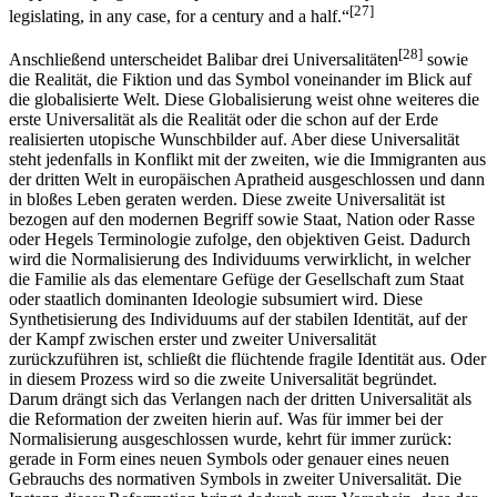
[27]
legislating, in any case, for a century and a half.“
[28]
Anschließend unterscheidet Balibar drei Universalitäten
sowie
die Realität, die Fiktion und das Symbol voneinander im Blick auf
die globalisierte Welt. Diese Globalisierung weist ohne weiteres die
erste Universalität als die Realität oder die schon auf der Erde
realisierten utopische Wunschbilder auf. Aber diese Universalität
steht jedenfalls in Konflikt mit der zweiten, wie die Immigranten aus
der dritten Welt in europäischen Apratheid ausgeschlossen und dann
in bloßes Leben geraten werden. Diese zweite Universalität ist
bezogen auf den modernen Begriff sowie Staat, Nation oder Rasse
oder Hegels Terminologie zufolge, den objektiven Geist. Dadurch
wird die Normalisierung des Individuums verwirklicht, in welcher
die Familie als das elementare Gefüge der Gesellschaft zum Staat
oder staatlich dominanten Ideologie subsumiert wird. Diese
Synthetisierung des Individuums auf der stabilen Identität, auf der
der Kampf zwischen erster und zweiter Universalität
zurückzuführen ist, schließt die flüchtende fragile Identität aus. Oder
in diesem Prozess wird so die zweite Universalität begründet.
Darum drängt sich das Verlangen nach der dritten Universalität als
die Reformation der zweiten hierin auf. Was für immer bei der
Normalisierung ausgeschlossen wurde, kehrt für immer zurück:
gerade in Form eines neuen Symbols oder genauer eines neuen
Gebrauchs des normativen Symbols in zweiter Universalität. Die