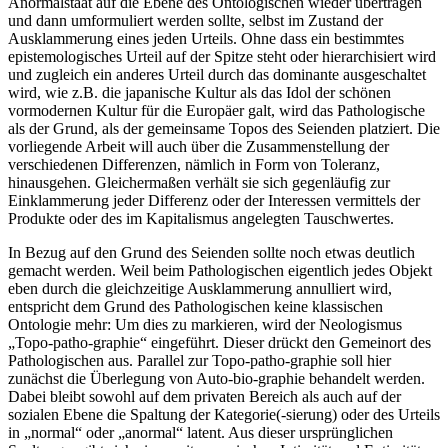
Anormalstaat auf die Ebene des Ontologischen wieder übertragen
und dann umformuliert werden sollte, selbst im Zustand der
Ausklammerung eines jeden Urteils. Ohne dass ein bestimmtes
epistemologisches Urteil auf der Spitze steht oder hierarchisiert wird
und zugleich ein anderes Urteil durch das dominante ausgeschaltet
wird, wie z.B. die japanische Kultur als das Idol der schönen
vormodernen Kultur für die Europäer galt, wird das Pathologische
als der Grund, als der gemeinsame Topos des Seienden platziert. Die
vorliegende Arbeit will auch über die Zusammenstellung der
verschiedenen Differenzen, nämlich in Form von Toleranz,
hinausgehen. Gleichermaßen verhält sie sich gegenläufig zur
Einklammerung jeder Differenz oder der Interessen vermittels der
Produkte oder des im Kapitalismus angelegten Tauschwertes.
In Bezug auf den Grund des Seienden sollte noch etwas deutlich
gemacht werden. Weil beim Pathologischen eigentlich jedes Objekt
eben durch die gleichzeitige Ausklammerung annulliert wird,
entspricht dem Grund des Pathologischen keine klassischen
Ontologie mehr: Um dies zu markieren, wird der Neologismus
„Topo-patho-graphie“ eingeführt. Dieser drückt den Gemeinort des
Pathologischen aus. Parallel zur Topo-patho-graphie soll hier
zunächst die Überlegung von Auto-bio-graphie behandelt werden.
Dabei bleibt sowohl auf dem privaten Bereich als auch auf der
sozialen Ebene die Spaltung der Kategorie(-sierung) oder des Urteils
in „normal“ oder „anormal“ latent. Aus dieser ursprünglichen