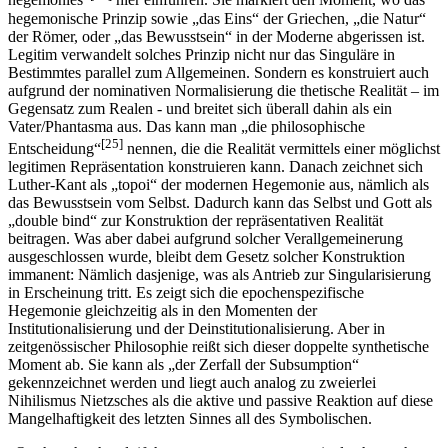
hegemonies”
hier einführen. Sie markiert den Moment, wo das
hegemonische Prinzip sowie „das Eins“ der Griechen, „die Natur“
der Römer, oder „das Bewusstsein“ in der Moderne abgerissen ist.
Legitim verwandelt solches Prinzip nicht nur das Singuläre in
Bestimmtes parallel zum Allgemeinen. Sondern es konstruiert auch
aufgrund der nominativen Normalisierung die thetische Realität – im
Gegensatz zum Realen - und breitet sich überall dahin als ein
Vater/Phantasma aus. Das kann man „die philosophische
[25]
Entscheidung“
nennen, die die Realität vermittels einer möglichst
legitimen Repräsentation konstruieren kann. Danach zeichnet sich
Luther-Kant als „topoi“ der modernen Hegemonie aus, nämlich als
das Bewusstsein vom Selbst. Dadurch kann das Selbst und Gott als
„double bind“ zur Konstruktion der repräsentativen Realität
beitragen. Was aber dabei aufgrund solcher Verallgemeinerung
ausgeschlossen wurde, bleibt dem Gesetz solcher Konstruktion
immanent: Nämlich dasjenige, was als Antrieb zur Singularisierung
in Erscheinung tritt. Es zeigt sich die epochenspezifische
Hegemonie gleichzeitig als in den Momenten der
Institutionalisierung und der Deinstitutionalisierung. Aber in
zeitgenössischer Philosophie reißt sich dieser doppelte synthetische
Moment ab. Sie kann als „der Zerfall der Subsumption“
gekennzeichnet werden und liegt auch analog zu zweierlei
Nihilismus Nietzsches als die aktive und passive Reaktion auf diese
Mangelhaftigkeit des letzten Sinnes all des Symbolischen.