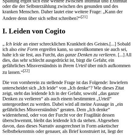
Spaltung ergibt sich eine weitere zwischen Intimität und Extimität
oder die der Selbsterzählung zwischen des gesunden und des
kranken Menschen. Daher lautet eine weitere Frage: „Kann der
[21]
Andere denn über sich selbst schreiben?“
I. Leiden von Cogito
„
Ich leide
an einer schrecklichen Krankheit des Geistes.[...] Sobald
ich also
eine Form
ergreifen kann, so unvollkommen sie auch sei,
halte ich sie fest, aus Furcht,
das ganze Denken zu verlieren
. [...] All
dies, das sehr schlecht ausgedrückt ist, birgt die Gefahr, ein
gefährliches Missverständnis in
Ihrem Urteil
über mich aufkommen
[22]
zu lassen.“
Die von vornherein zu stellende Frage ist das Folgende: Inwiefern
unterscheidet sich „Ich leide“ von „Ich denke“? Wie dieses Zitat
zeigt, steht das leidende Ich in der Gefahr, sowohl „das ganze
Denken zu verlieren“ als auch einem bestimmten „Urteil“
untergeordnet zu werden. Dabei wird all meine Aussage in „ein
gefährliches Missverständnis“ geraten. Dem „Ich denke“
widerstehend, oder von der Furcht vor der Fragilität dessen
überschwemmt, bleibt das leidende Ich da stehen. Abgesehen
davon, dass dieses Narrativ ausgerechnet in Form asketischer
Selbstbekenntnis oder genauer, als Brief konstruiert ist, liegt der