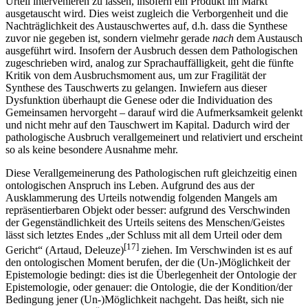
Urteil intervenieren zu lassen, insofern ein Produkt im Markt
ausgetauscht wird. Dies weist zugleich die Verborgenheit und die
Nachträglichkeit des Austauschwertes auf, d.h. dass die Synthese
zuvor nie gegeben ist, sondern vielmehr gerade
nach
dem Austausch
ausgeführt wird. Insofern der Ausbruch dessen dem Pathologischen
zugeschrieben wird, analog zur Sprachauffälligkeit, geht die fünfte
Kritik von dem Ausbruchsmoment aus, um zur Fragilität der
Synthese des Tauschwerts zu gelangen. Inwiefern aus dieser
Dysfunktion überhaupt die Genese oder die Individuation des
Gemeinsamen hervorgeht – darauf wird die Aufmerksamkeit gelenkt
und nicht mehr auf den Tauschwert im Kapital. Dadurch wird der
pathologische Ausbruch verallgemeinert und relativiert und erscheint
so als keine besondere Ausnahme mehr.
Diese Verallgemeinerung des Pathologischen ruft gleichzeitig einen
ontologischen Anspruch ins Leben. Aufgrund des aus der
Ausklammerung des Urteils notwendig folgenden Mangels am
repräsentierbaren Objekt oder besser: aufgrund des Verschwinden
der Gegenständlichkeit des Urteils seitens des Menschen/Geistes
lässt sich letztes Endes „der Schluss mit all dem Urteil oder dem
[17]
Gericht“ (Artaud, Deleuze)
ziehen. Im Verschwinden ist es auf
den ontologischen Moment berufen, der die (Un-)Möglichkeit der
Epistemologie bedingt: dies ist die Überlegenheit der Ontologie der
Epistemologie, oder genauer: die Ontologie, die der Kondition/der
Bedingung jener (Un-)Möglichkeit nachgeht. Das heißt, sich nie