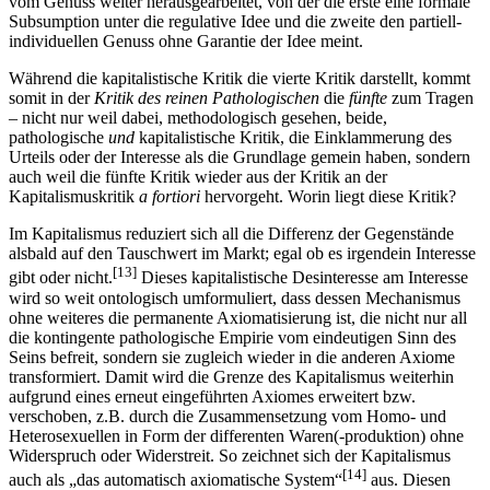
vom Genuss weiter herausgearbeitet, von der die erste eine formale
Subsumption unter die regulative Idee und die zweite den partiell-
individuellen Genuss ohne Garantie der Idee meint.
Während die kapitalistische Kritik die vierte Kritik darstellt, kommt
somit in der
Kritik des reinen Pathologischen
die
fünfte
zum Tragen
– nicht nur weil dabei, methodologisch gesehen, beide,
pathologische
und
kapitalistische Kritik, die Einklammerung des
Urteils oder der Interesse als die Grundlage gemein haben, sondern
auch weil die fünfte Kritik wieder aus der Kritik an der
Kapitalismuskritik
a fortiori
hervorgeht. Worin liegt diese Kritik?
Im Kapitalismus reduziert sich all die Differenz der Gegenstände
alsbald auf den Tauschwert im Markt; egal ob es irgendein Interesse
[13]
gibt oder nicht.
Dieses kapitalistische Desinteresse am Interesse
wird so weit ontologisch umformuliert, dass dessen Mechanismus
ohne weiteres die permanente Axiomatisierung ist, die nicht nur all
die kontingente pathologische Empirie vom eindeutigen Sinn des
Seins befreit, sondern sie zugleich wieder in die anderen Axiome
transformiert. Damit wird die Grenze des Kapitalismus weiterhin
aufgrund eines erneut eingeführten Axiomes erweitert bzw.
verschoben, z.B. durch die Zusammensetzung vom Homo- und
Heterosexuellen in Form der differenten Waren(-produktion) ohne
Widerspruch oder Widerstreit. So zeichnet sich der Kapitalismus
[14]
auch als „das automatisch axiomatische System“
aus. Diesen