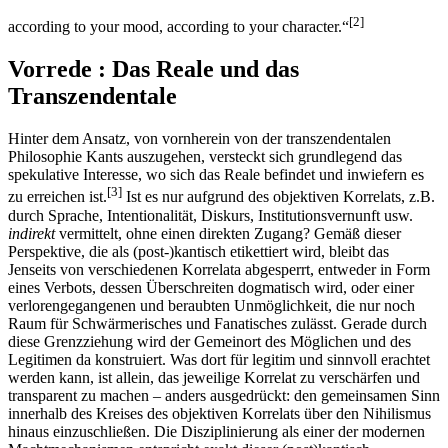
[2]
according to your mood, according to your character.“
Vorrede : Das Reale und das
Transzendentale
Hinter dem Ansatz, von vornherein von der transzendentalen
Philosophie Kants auszugehen, versteckt sich grundlegend das
spekulative Interesse, wo sich das Reale befindet und inwiefern es
[3]
zu erreichen ist.
Ist es nur aufgrund des objektiven Korrelats, z.B.
durch Sprache, Intentionalität, Diskurs, Institutionsvernunft usw.
indirekt
vermittelt, ohne einen direkten Zugang? Gemäß dieser
Perspektive, die als (post-)kantisch etikettiert wird, bleibt das
Jenseits von verschiedenen Korrelata abgesperrt, entweder in Form
eines Verbots, dessen Überschreiten dogmatisch wird, oder einer
verlorengegangenen und beraubten Unmöglichkeit, die nur noch
Raum für Schwärmerisches und Fanatisches zulässt. Gerade durch
diese Grenzziehung wird der Gemeinort des Möglichen und des
Legitimen da konstruiert. Was dort für legitim und sinnvoll erachtet
werden kann, ist allein, das jeweilige Korrelat zu verschärfen und
transparent zu machen – anders ausgedrückt: den gemeinsamen Sinn
innerhalb des Kreises des objektiven Korrelats über den Nihilismus
hinaus einzuschließen. Die Disziplinierung als einer der modernen