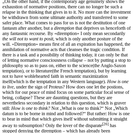
„On the other hand, if the contemporary age genuinely shows the
exhaustion of normative positions, there can no longer be such a
relapse in the thinking that gives in to it. No more can the investment
be withdrawn from some ultimate authority and transferred to some
safer place. What comes to pass for us is not the destitution of one
fantasm after another, but a
diremption
that deprives us henceforth of
any fantasmic recourse. By «diremption» I only mean secondarily
the will not to want to posit
, which is only another posture of the
will. «Diremption» means first of all an expiration has happened, the
annihilation of normative acts that cleanses the tragic condition. If
there is a task and a possibility of thinking today, it can only be that
of letting normative consciousness collapse – not by putting a stop to
philosophy so as to pass on, either to the science(the Anglo-Saxon
temptation), or to literature(the French temptation), but by learning
not to have wohlehearted faith in semantic maximization
itself(which is the temptation in any Western language).
How is one
to live
, under the sign of Proteus? How does one let the postions,
which for our peace of mind focus on some particular focal sense of
being, collapse? These are daunting questions, but they are
nevertheless secondary in relation to this question, which is graver
still:
How is one to think?
Not „What is one to think?“ Not „Which
datum is to be borne in mind and followed?“ But rather: How is one
to bear in mind that which gives itself without submitting it straight
[26]
away to subsumption? Only the lover of the disparate
has
stopped denying the diremption – which has already been