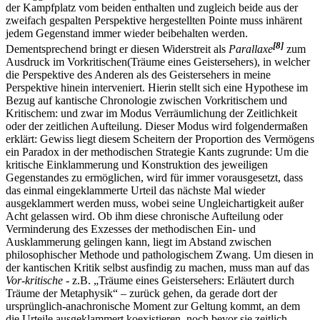
der Kampfplatz vom beiden enthalten und zugleich beide aus der
zweifach gespalten Perspektive hergestellten Pointe muss inhärent
jedem Gegenstand immer wieder beibehalten werden.
[8]
Dementsprechend bringt er diesen Widerstreit als
Parallaxe
zum
Ausdruck im Vorkritischen(Träume eines Geistersehers), in welcher
die Perspektive des Anderen als des Geistersehers in meine
Perspektive hinein interveniert. Hierin stellt sich eine Hypothese im
Bezug auf kantische Chronologie zwischen Vorkritischem und
Kritischem: und zwar im Modus Verräumlichung der Zeitlichkeit
oder der zeitlichen Aufteilung. Dieser Modus wird folgendermaßen
erklärt: Gewiss liegt diesem Scheitern der Proportion des Vermögens
ein Paradox in der methodischen Strategie Kants zugrunde: Um die
kritische Einklammerung und Konstruktion des jeweiligen
Gegenstandes zu ermöglichen, wird für immer vorausgesetzt, dass
das einmal eingeklammerte Urteil das nächste Mal wieder
ausgeklammert werden muss, wobei seine Ungleichartigkeit außer
Acht gelassen wird. Ob ihm diese chronische Aufteilung oder
Verminderung des Exzesses der methodischen Ein- und
Ausklammerung gelingen kann, liegt im Abstand zwischen
philosophischer Methode und pathologischem Zwang. Um diesen in
der kantischen Kritik selbst ausfindig zu machen, muss man auf das
Vor-kritische
- z.B. „Träume eines Geistersehers: Erläutert durch
Träume der Metaphysik“ – zurück gehen, da gerade dort der
ursprünglich-anachronische Moment zur Geltung kommt, an dem
die Urteile ausgeklammert koexistieren, noch bevor sie zeitlich