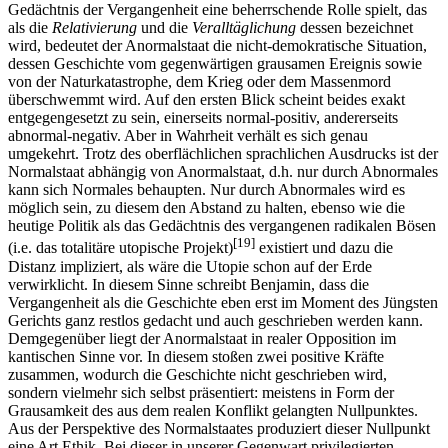
Gedächtnis der Vergangenheit eine beherrschende Rolle spielt, das
als die
Relativierung
und die
Veralltäglichung
dessen bezeichnet
wird, bedeutet der Anormalstaat die nicht-demokratische Situation,
dessen Geschichte vom gegenwärtigen grausamen Ereignis sowie
von der Naturkatastrophe, dem Krieg oder dem Massenmord
überschwemmt wird. Auf den ersten Blick scheint beides exakt
entgegengesetzt zu sein, einerseits normal-positiv, andererseits
abnormal-negativ. Aber in Wahrheit verhält es sich genau
umgekehrt. Trotz des oberflächlichen sprachlichen Ausdrucks ist der
Normalstaat abhängig von Anormalstaat, d.h. nur durch Abnormales
kann sich Normales behaupten. Nur durch Abnormales wird es
möglich sein, zu diesem den Abstand zu halten, ebenso wie die
heutige Politik als das Gedächtnis des vergangenen radikalen Bösen
[19]
(i.e. das totalitäre utopische Projekt)
existiert und dazu die
Distanz impliziert, als wäre die Utopie schon auf der Erde
verwirklicht. In diesem Sinne schreibt Benjamin, dass die
Vergangenheit als die Geschichte eben erst im Moment des Jüngsten
Gerichts ganz restlos gedacht und auch geschrieben werden kann.
Demgegenüber liegt der Anormalstaat in realer Opposition im
kantischen Sinne vor. In diesem stoßen zwei positive Kräfte
zusammen, wodurch die Geschichte nicht geschrieben wird,
sondern vielmehr sich selbst präsentiert: meistens in Form der
Grausamkeit des aus dem realen Konflikt gelangten Nullpunktes.
Aus der Perspektive des Normalstaates produziert dieser Nullpunkt
eine Art Ethik. Bei dieser in unserer Gegenwart privilegierten