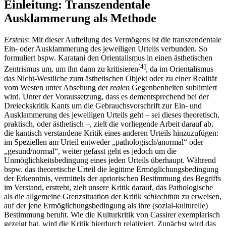
Einleitung: Transzendentale
Ausklammerung als Methode
Erstens
: Mit dieser Aufteilung des Vermögens ist die transzendentale
Ein- oder Ausklammerung des jeweiligen Urteils verbunden. So
formuliert bspw. Karatani den Orientalismus in einen ästhetischen
[4]
Zentrismus um, um ihn dann zu kritisieren
, da im Orientalismus
das Nicht-Westliche zum ästhetischen Objekt oder zu einer Realität
vom Westen unter Absehung der
realen
Gegenbenheiten sublimiert
wird. Unter der Voraussetzung, dass es dementsprechend bei der
Dreieckskritik Kants um die Gebrauchsvorschrift zur Ein- und
Ausklammerung des jeweiligen Urteils geht – sei dieses theoretisch,
praktisch, oder ästhetisch –, zielt die vorliegende Arbeit darauf ab,
die kantisch verstandene Kritik eines anderen Urteils hinzuzufügen:
im Speziellen am Urteil entweder „pathologisch/anormal“ oder
„gesund/normal“, weiter gefasst geht es jedoch um die
Unmöglichkeitsbedingung eines jeden Urteils überhaupt. Während
bspw. das theoretische Urteil die legitime Ermöglichungsbedingung
der Erkenntnis, vermittels der apriorischen Bestimmung des Begriffs
im Verstand, erstrebt, zielt unsere Kritik darauf, das Pathologische
als die allgemeine Grenzsituation der Kritik
schlechthin
zu erweisen,
auf der jene Ermöglichungsbedingung als ihre (sozial-kulturelle)
Bestimmung beruht. Wie die Kulturkritik von Cassirer exemplarisch
gezeigt hat, wird die Kritik hierdurch relativiert. Zunächst wird das