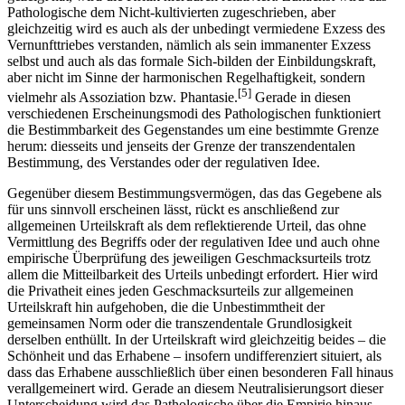
Pathologische dem Nicht-kultivierten zugeschrieben, aber
gleichzeitig wird es auch als der unbedingt vermiedene Exzess des
Vernunfttriebes verstanden, nämlich als sein immanenter Exzess
selbst und auch als das formale Sich-bilden der Einbildungskraft,
aber nicht im Sinne der harmonischen Regelhaftigkeit, sondern
[5]
vielmehr als Assoziation bzw. Phantasie.
Gerade in diesen
verschiedenen Erscheinungsmodi des Pathologischen funktioniert
die Bestimmbarkeit des Gegenstandes um eine bestimmte Grenze
herum: diesseits und jenseits der Grenze der transzendentalen
Bestimmung, des Verstandes oder der regulativen Idee.
Gegenüber diesem Bestimmungsvermögen, das das Gegebene als
für uns sinnvoll erscheinen lässt, rückt es anschließend zur
allgemeinen Urteilskraft als dem reflektierende Urteil, das ohne
Vermittlung des Begriffs oder der regulativen Idee und auch ohne
empirische Überprüfung des jeweiligen Geschmacksurteils trotz
allem die Mitteilbarkeit des Urteils unbedingt erfordert. Hier wird
die Privatheit eines jeden Geschmacksurteils zur allgemeinen
Urteilskraft hin aufgehoben, die die Unbestimmtheit der
gemeinsamen Norm oder die transzendentale Grundlosigkeit
derselben enthüllt. In der Urteilskraft wird gleichzeitig beides – die
Schönheit und das Erhabene – insofern undifferenziert situiert, als
dass das Erhabene ausschließlich über einen besonderen Fall hinaus
verallgemeinert wird. Gerade an diesem Neutralisierungsort dieser
Unterscheidung wird das Pathologische über die Empirie hinaus