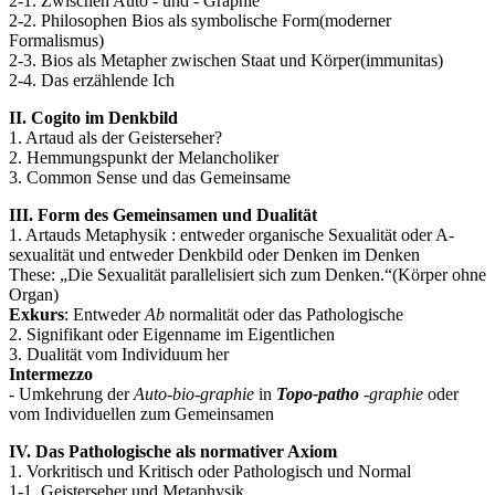
2-1. Zwischen Auto - und - Graphie
2-2. Philosophen Bios als symbolische Form(moderner
Formalismus)
2-3. Bios als Metapher zwischen Staat und Körper(immunitas)
2-4. Das erzählende Ich
II. Cogito im Denkbild
1. Artaud als der Geisterseher?
2. Hemmungspunkt der Melancholiker
3. Common Sense und das Gemeinsame
III. Form des Gemeinsamen und Dualität
1. Artauds Metaphysik : entweder organische Sexualität oder A-
sexualität und entweder Denkbild oder Denken im Denken
These: „Die Sexualität parallelisiert sich zum Denken.“(Körper ohne
Organ)
Exkurs
: Entweder
Ab
normalität oder das Pathologische
2. Signifikant oder Eigenname im Eigentlichen
3. Dualität vom Individuum her
Intermezzo
- Umkehrung der
Auto-bio-graphie
in
Topo-patho
-graphie
oder
vom Individuellen zum Gemeinsamen
IV. Das Pathologische als normativer Axiom
1. Vorkritisch und Kritisch oder Pathologisch und Normal
1-1. Geisterseher und Metaphysik