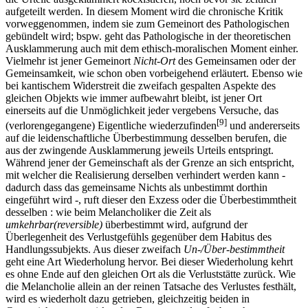
aufgeteilt werden. In diesem Moment wird die chronische Kritik
vorweggenommen, indem sie zum Gemeinort des Pathologischen
gebündelt wird; bspw. geht das Pathologische in der theoretischen
Ausklammerung auch mit dem ethisch-moralischen Moment einher.
Vielmehr ist jener Gemeinort
Nicht-Ort
des Gemeinsamen oder der
Gemeinsamkeit, wie schon oben vorbeigehend erläutert. Ebenso wie
bei kantischem Widerstreit die zweifach gespalten Aspekte des
gleichen Objekts wie immer aufbewahrt bleibt, ist jener Ort
einerseits auf die Unmöglichkeit jeder vergebens Versuche, das
[9]
(verlorengegangene) Eigentliche wiederzufinden
und andererseits
auf die leidenschaftliche Überbestimmung desselben berufen, die
aus der zwingende Ausklammerung jeweils Urteils entspringt.
Während jener der Gemeinschaft als der Grenze an sich entspricht,
mit welcher die Realisierung derselben verhindert werden kann -
dadurch dass das gemeinsame Nichts als unbestimmt dorthin
eingeführt wird -, ruft dieser den Exzess oder die Überbestimmtheit
desselben : wie beim Melancholiker die Zeit als
umkehrbar(reversible)
überbestimmt wird, aufgrund der
Überlegenheit des Verlustgefühls gegenüber dem Habitus des
Handlungssubjekts. Aus dieser zweifach
Un-/Über-bestimmtheit
geht eine Art Wiederholung hervor. Bei dieser Wiederholung kehrt
es ohne Ende auf den gleichen Ort als die Verluststätte zurück. Wie
die Melancholie allein an der reinen Tatsache des Verlustes festhält,
wird es wiederholt dazu getrieben, gleichzeitig beiden in