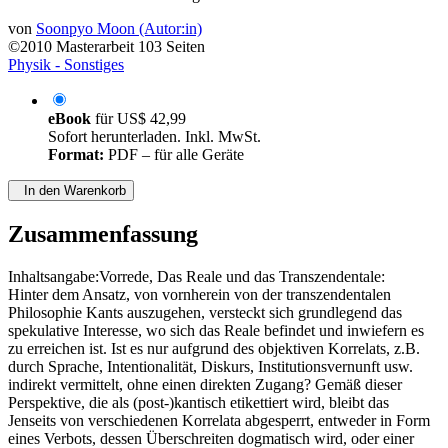
von
Soonpyo Moon (Autor:in)
©2010
Masterarbeit
103 Seiten
Physik - Sonstiges
eBook
für
US$ 42,99
Sofort herunterladen. Inkl. MwSt.
Format:
PDF – für alle Geräte
In den Warenkorb
Zusammenfassung
Inhaltsangabe:Vorrede, Das Reale und das Transzendentale:
Hinter dem Ansatz, von vornherein von der transzendentalen
Philosophie Kants auszugehen, versteckt sich grundlegend das
spekulative Interesse, wo sich das Reale befindet und inwiefern es
zu erreichen ist. Ist es nur aufgrund des objektiven Korrelats, z.B.
durch Sprache, Intentionalität, Diskurs, Institutionsvernunft usw.
indirekt vermittelt, ohne einen direkten Zugang? Gemäß dieser
Perspektive, die als (post-)kantisch etikettiert wird, bleibt das
Jenseits von verschiedenen Korrelata abgesperrt, entweder in Form
eines Verbots, dessen Überschreiten dogmatisch wird, oder einer