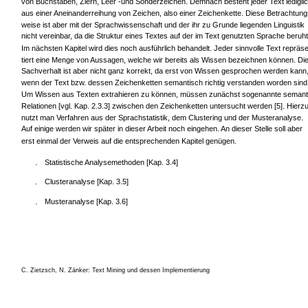
von Buchstaben, Ziern, Leer -und Sonderzeichen. Demnach besteht jeder Text ledigli
aus einer Aneinanderreihung von Zeichen, also einer Zeichenkette. Diese Betrachtung
weise ist aber mit der Sprachwissenschaft und der ihr zu Grunde liegenden Linguistik
nicht vereinbar, da die Struktur eines Textes auf der im Text genutzten Sprache beruht
Im nächsten Kapitel wird dies noch ausführlich behandelt. Jeder sinnvolle Text repräs
tiert eine Menge von Aussagen, welche wir bereits als Wissen bezeichnen können. Di
Sachverhalt ist aber nicht ganz korrekt, da erst von Wissen gesprochen werden kann
wenn der Text bzw. dessen Zeichenketten semantisch richtig verstanden worden sind
Um Wissen aus Texten extrahieren zu können, müssen zunächst sogenannte semant
Relationen [vgl. Kap. 2.3.3] zwischen den Zeichenketten untersucht werden [5]. Hierz
nutzt man Verfahren aus der Sprachstatistik, dem Clustering und der Musteranalyse.
Auf einige werden wir später in dieser Arbeit noch eingehen. An dieser Stelle soll aber
erst einmal der Verweis auf die entsprechenden Kapitel genügen.
Statistische Analysemethoden [Kap. 3.4]
·
Clusteranalyse [Kap. 3.5]
·
Musteranalyse [Kap. 3.6]
·
C. Zietzsch, N. Zänker: Text Mining und dessen Implementierung