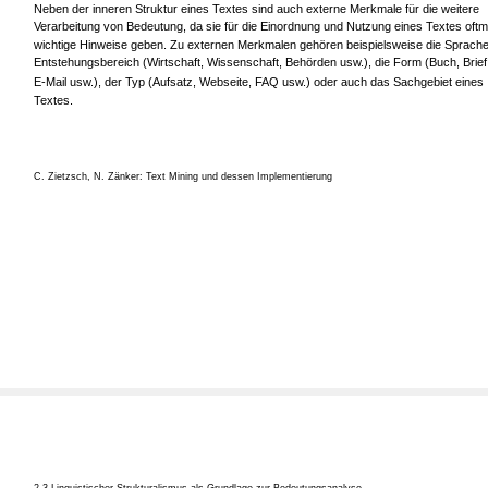
Neben der inneren Struktur eines Textes sind auch externe Merkmale für die weitere
Verarbeitung von Bedeutung, da sie für die Einordnung und Nutzung eines Textes oftm
wichtige Hinweise geben. Zu externen Merkmalen gehören beispielsweise die Sprache
Entstehungsbereich (Wirtschaft, Wissenschaft, Behörden usw.), die Form (Buch, Brief
E-Mail usw.), der Typ (Aufsatz, Webseite, FAQ usw.) oder auch das Sachgebiet eines
Textes.
C. Zietzsch, N. Zänker: Text Mining und dessen Implementierung
2.3 Linguistischer Strukturalismus als Grundlage zur Bedeutungsanalyse