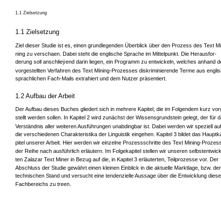
1.1 Zielsetzung
1.1 Zielsetzung
Ziel dieser Studie ist es, einen grundlegenden Überblick über den Prozess des Text Mi
ning zu verschaen. Dabei steht die englische Sprache im Mittelpunkt. Die Herausfor-
derung soll anschlieÿend darin liegen, ein Programm zu entwickeln, welches anhand d
vorgestellten Verfahren des Text Mining-Prozesses diskriminierende Terme aus engli
sprachlichen Fach-Mails extrahiert und dem Nutzer präsentiert.
1.2 Aufbau der Arbeit
Der Aufbau dieses Buches gliedert sich in mehrere Kapitel, die im Folgendem kurz vor
stellt werden sollen. In Kapitel 2 wird zunächst der Wissensgrundstein gelegt, der für 
Verständnis aller weiteren Ausführungen unabdingbar ist. Dabei werden wir speziell au
die verschiedenen Charakteristika der Linguistik eingehen. Kapitel 3 bildet das Hauptk
pitel unserer Arbeit. Hier werden wir einzelne Prozessschritte des Text Mining-Prozes
der Reihe nach ausführlich erläutern. Im Folgekapitel stellen wir unseren selbstentwick
ten Zalazar Text Miner in Bezug auf die, in Kapitel 3 erläuterten, Teilprozesse vor. Der
Abschluss der Studie gewährt einen kleinen Einblick in die aktuelle Marktlage, bzw. de
technischen Stand und versucht eine tendenzielle Aussage über die Entwicklung dies
Fachbereichs zu treen.