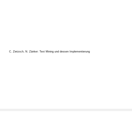
C. Zietzsch, N. Zänker: Text Mining und dessen Implementierung