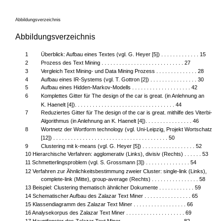
Abbildungsverzeichnis
Abbildungsverzeichnis
1
Überblick: Aufbau eines Textes (vgl. G. Heyer [5]) . . . . . . . . . . . . . 15
2
Prozess des Text Mining . . . . . . . . . . . . . . . . . . . . . . . . . . . . 27
3
Vergleich Text Mining- und Data Mining Prozess . . . . . . . . . . . . . . 28
4
Aufbau eines IR-Systems (vgl. T. Gottron [2]) . . . . . . . . . . . . . . . . 30
5
Aufbau eines Hidden-Markov-Modells . . . . . . . . . . . . . . . . . . . . 42
6
Komplettes Gitter für The design of the car is great. (in Anlehnung an
K. Haenelt [4]). . . . . . . . . . . . . . . . . . . . . . . . . . . . . . . . . . 44
7
Reduziertes Gitter für The design of the car is great. mithilfe des Viterbi-
Algorithmus (in Anlehnung an K. Haenelt [4]). . . . . . . . . . . . . . . . 46
8
Wortnetz der Wortform technology (vgl. Uni-Leipzig, Projekt Wortschatz
[12]) . . . . . . . . . . . . . . . . . . . . . . . . . . . . . . . . . . . . . . . 50
9
Clustering mit k-means (vgl. G. Heyer [5]) . . . . . . . . . . . . . . . . . . 52
10 Hierarchische Verfahren: agglomerativ (Links), divisiv (Rechts) . . . . . . 53
11 Schmetterlingsproblem (vgl. S. Grossmann [3]) . . . . . . . . . . . . . . . 54
12 Verfahren zur Ähnlichkeitsbestimmung zweier Cluster: single-link (Links),
complete-link (Mitte), group-average (Rechts) . . . . . . . . . . . . . . . . 58
13 Beispiel: Clustering thematisch ähnlicher Dokumente . . . . . . . . . . . . 59
14 Schematischer Aufbau des Zalazar Text Miner . . . . . . . . . . . . . . . . 65
15 Klassendiagramm des Zalazar Text Miner . . . . . . . . . . . . . . . . . . 66
16 Analysekorpus des Zalazar Text Miner . . . . . . . . . . . . . . . . . . . . 69
17 Hauptfenster des Zalazar Text Miner . . . . . . . . . . . . . . . . . . . . . 82