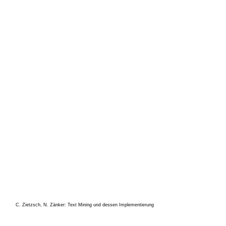
C. Zietzsch, N. Zänker: Text Mining und dessen Implementierung