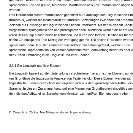
sprachlichen Zeichen (Laute, Morpheme, Wortformen usw.) die Informationen abgeleit
werden.
Das Herausltern dieser Informationen geschieht auf Grundlage des Linguistischen Str
turalismus, welcher die elementaren strukturellen Beziehungen zwischen den sprachl
Zeichen auf Grundlage der linguistischen Ebenen untersucht. Mit den in diesem Kapite
vorgestellten syntagmatischen und paradigmatischen Relationen werden diese struktu
rellen Beziehungen ausführlich beschrieben und durch eine formale Denition als theor
tische Grundlage des Text Mining zur Verfügung gestellt. Die beiden Relationen werde
später unter dem Begri der semantischen Relation zusammengefasst, welche für die
sprachliche Repräsentation von Wissen verwendet wird. Zum Anfang bedarf es aber e
ner kurzen Einführung in die Linguistik und ihrer Ebenen.
2.3.1 Die Linguistik und ihre Ebenen
Die Linguistik basiert auf der Unterteilung verschiedener hierarchischer Ebenen, auf d
ren Grundlage die linguistische Analyse von Texten erfolgt. Diese Ebenen werden als
linguistische Ebenen bezeichnet und ergeben sich aus dem grundlegenden Aufbau ein
Sprache. In diesem Zusammenhang soll eine Menge von Grundbegrien eingeführt wer
den, die den Aufbau einer Sprache vom kleinsten zum gröÿten Element beschreiben.
C. Zietzsch, N. Zänker: Text Mining und dessen Implementierung