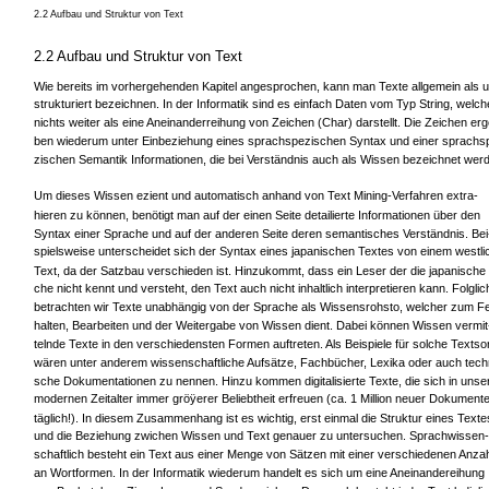
2.2 Aufbau und Struktur von Text
2.2 Aufbau und Struktur von Text
Wie bereits im vorhergehenden Kapitel angesprochen, kann man Texte allgemein als u
strukturiert bezeichnen. In der Informatik sind es einfach Daten vom Typ String, welch
nichts weiter als eine Aneinanderreihung von Zeichen (Char) darstellt. Die Zeichen erg
ben wiederum unter Einbeziehung eines sprachspezischen Syntax und einer sprachs
zischen Semantik Informationen, die bei Verständnis auch als Wissen bezeichnet wer
Um dieses Wissen ezient und automatisch anhand von Text Mining-Verfahren extra-
hieren zu können, benötigt man auf der einen Seite detailierte Informationen über den
Syntax einer Sprache und auf der anderen Seite deren semantisches Verständnis. Bei
spielsweise unterscheidet sich der Syntax eines japanischen Textes von einem westli
Text, da der Satzbau verschieden ist. Hinzukommt, dass ein Leser der die japanische
che nicht kennt und versteht, den Text auch nicht inhaltlich interpretieren kann. Folglic
betrachten wir Texte unabhängig von der Sprache als Wissensrohsto, welcher zum Fe
halten, Bearbeiten und der Weitergabe von Wissen dient. Dabei können Wissen vermit
telnde Texte in den verschiedensten Formen auftreten. Als Beispiele für solche Textso
wären unter anderem wissenschaftliche Aufsätze, Fachbücher, Lexika oder auch tech
sche Dokumentationen zu nennen. Hinzu kommen digitalisierte Texte, die sich in uns
modernen Zeitalter immer gröÿerer Beliebtheit erfreuen (ca. 1 Million neuer Dokument
täglich!). In diesem Zusammenhang ist es wichtig, erst einmal die Struktur eines Texte
und die Beziehung zwichen Wissen und Text genauer zu untersuchen. Sprachwissen-
schaftlich besteht ein Text aus einer Menge von Sätzen mit einer verschiedenen Anza
an Wortformen. In der Informatik wiederum handelt es sich um eine Aneinandereihung