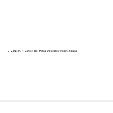
C. Zietzsch, N. Zänker: Text Mining und dessen Implementierung