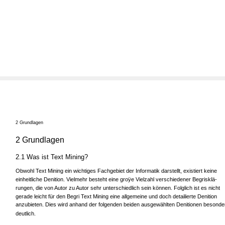
2 Grundlagen
2 Grundlagen
2.1 Was ist Text Mining?
Obwohl Text Mining ein wichtiges Fachgebiet der Informatik darstellt, existiert keine
einheitliche Denition. Vielmehr besteht eine groÿe Vielzahl verschiedener Begrisklä-
rungen, die von Autor zu Autor sehr unterschiedlich sein können. Folglich ist es nicht
gerade leicht für den Begri Text Mining eine allgemeine und doch detailierte Denition
anzubieten. Dies wird anhand der folgenden beiden ausgewählten Denitionen besonde
deutlich.