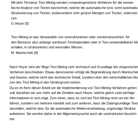
Mit dem Terminus Text Mining werden computergestützte Verfahren für die seman-
tische Analyse von Texten bezeichnet, welche die automatische bzw. semi-automati
Strukturierung von Texten, insbesondere sehr groÿen Mengen von Texten, unterstüt-
zen.
G.Heyer [5]
Text Mining ist das Verwandeln von unstrukturierten oder semistrukturierten, für
den Benutzer also anfangs wertlosen Textmaterialien oder in Text umwandelbaren M
terialien, in strukturiertes und wertvolles Wissen.
M. Marinschek [8]
Nach Heyer wird der Begri Text Mining sehr technisch auf Grundlage der eingesetzte
Verfahren beschrieben. Etwas dierenzierter erfolgt die Begrisklärung durch Marinsche
und Daume, welche nicht das technische Detail, sondern eher den wirtschaftlichen Nu
zen des Text Mining in den Vordergrund rücken.
Da es im Kern dieser Arbeit um die Implementierung von Text Mining-Verfahren gehen
soll, beziehen wir uns mehr auf die Denition nach Heyer, welche gleich zwei wichtige
Informationen in sich trägt. Zum einen, dass es sich bei Text Mining nicht um ein Ver-
fahren, sondern um mehrere handelt und zum anderen, dass die Datengrundlage Text
darstellen, welche eine, für die automatische Weiterverarbeitung, ungünstige Struktur
aufweisen. Sie werden daher in der Allgemeinsprache auch als unstrukturiert bezeich-
net.