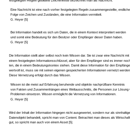
festgelegten Regeln gebildete Zeichenkette bezeichnet man als Nachricht.
Eine Nachricht ist eine nach vorher festgelegten Regeln zusammengestellte, endliche
Folge von Zeichen und Zuständen, die eine Information vermittelt.
G. Heyer [5]
Bei Information handelt es sich um Daten, die in einem Kontext interpretiert werden
und somit eine Bedeutung für den Besitzer oder Empfänger dieser Daten haben.
G. Heyer [5]
Die Information stellt aber selbst noch kein Wissen dar. Sie ist zwar eine Nachricht mit
einem festgelegten Informationsschlüssel, aber für den Empfänger sind es immer noc
ten, die in einem Bedeutungskontex stehen. Damit diese Information für den Empfänge
wertvoll ist, muss sie mit seinen eigenen gespeicherten Informationen vernetzt werden
Diese Vernetzung erfolgt durch das Wissen.
Wissen ist die meist auf Erfahrung beruhende und objektiv nachprüfbare Kenntnis
von Fakten und Zusammenhängen eines Weltausschnitts, die Personen zur Lösung 
Problemen einsetzen. Wissen ermöglicht die Vernetzung von Informationen.
G. Heyer [5]
Wird der Inhalt der Information hingegen nicht ausgewertet, sondern nur als sinnhaltig
Datenobjekt behandelt, spricht man von Content. Betrachtet man dieses als Wirtschaf
gut, so spricht man auch von einem Asset [5].