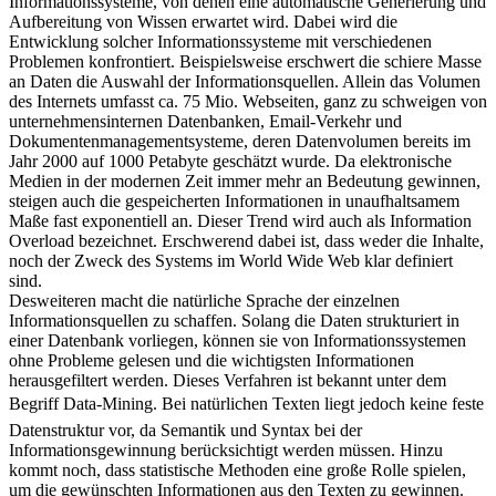
Informationssysteme, von denen eine automatische Generierung und
Aufbereitung von Wissen erwartet wird. Dabei wird die
Entwicklung solcher Informationssysteme mit verschiedenen
Problemen konfrontiert. Beispielsweise erschwert die schiere Masse
an Daten die Auswahl der Informationsquellen. Allein das Volumen
des Internets umfasst ca. 75 Mio. Webseiten, ganz zu schweigen von
unternehmensinternen Datenbanken, Email-Verkehr und
Dokumentenmanagementsysteme, deren Datenvolumen bereits im
Jahr 2000 auf 1000 Petabyte geschätzt wurde. Da elektronische
Medien in der modernen Zeit immer mehr an Bedeutung gewinnen,
steigen auch die gespeicherten Informationen in unaufhaltsamem
Maße fast exponentiell an. Dieser Trend wird auch als Information
Overload bezeichnet. Erschwerend dabei ist, dass weder die Inhalte,
noch der Zweck des Systems im World Wide Web klar definiert
sind.
Desweiteren macht die natürliche Sprache der einzelnen
Informationsquellen zu schaffen. Solang die Daten strukturiert in
einer Datenbank vorliegen, können sie von Informationssystemen
ohne Probleme gelesen und die wichtigsten Informationen
herausgefiltert werden. Dieses Verfahren ist bekannt unter dem
Begriff Data-Mining. Bei natürlichen Texten liegt jedoch keine feste
Datenstruktur vor, da Semantik und Syntax bei der
Informationsgewinnung berücksichtigt werden müssen. Hinzu
kommt noch, dass statistische Methoden eine große Rolle spielen,
um die gewünschten Informationen aus den Texten zu gewinnen.