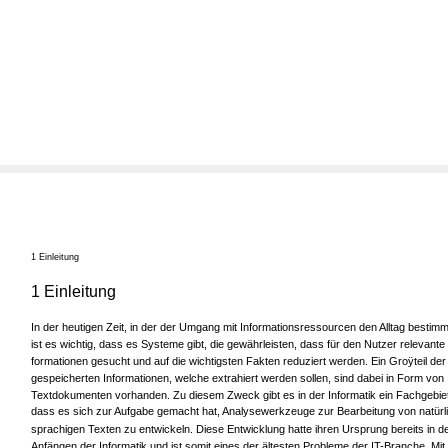
1 Einleitung
1 Einleitung
In der heutigen Zeit, in der der Umgang mit Informationsressourcen den Alltag bestimm
ist es wichtig, dass es Systeme gibt, die gewährleisten, dass für den Nutzer relevante 
formationen gesucht und auf die wichtigsten Fakten reduziert werden. Ein Groÿteil der
gespeicherten Informationen, welche extrahiert werden sollen, sind dabei in Form von
Textdokumenten vorhanden. Zu diesem Zweck gibt es in der Informatik ein Fachgebiet
dass es sich zur Aufgabe gemacht hat, Analysewerkzeuge zur Bearbeitung von natürl
sprachigen Texten zu entwickeln. Diese Entwicklung hatte ihren Ursprung bereits in d
Anfängen der Informatik und ist somit eines der ältesten Probleme der IT-Branche. Mit