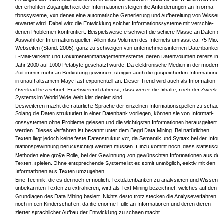
der erhöhten Zugänglichkeit der Informationen steigen die Anforderungen an Informa-
tionssysteme, von denen eine automatische Generierung und Aufbereitung von Wisse
erwartet wird. Dabei wird die Entwicklung solcher Informationssysteme mit verschie-
denen Problemen konfrontiert. Beispielsweise erschwert die schiere Masse an Daten 
Auswahl der Informationsquellen. Allein das Volumen des Internets umfasst ca. 75 Mio.
Webseiten (Stand: 2005), ganz zu schweigen von unternehmensinternen Datenbanke
E-Mail-Verkehr und Dokumentenmanagementsysteme, deren Datenvolumen bereits i
Jahr 2000 auf 1000 Petabyte geschätzt wurde. Da elektronische Medien in der moder
Zeit immer mehr an Bedeutung gewinnen, steigen auch die gespeicherten Information
in unaufhaltsamem Maÿe fast exponentiell an. Dieser Trend wird auch als Information
Overload bezeichnet. Erschwerend dabei ist, dass weder die Inhalte, noch der Zweck
Systems im World Wide Web klar deniert sind.
Desweiteren macht die natürliche Sprache der einzelnen Informationsquellen zu schae
Solang die Daten strukturiert in einer Datenbank vorliegen, können sie von Informati-
onssystemen ohne Probleme gelesen und die wichtigsten Informationen herausgeltert
werden. Dieses Verfahren ist bekannt unter dem Begri Data Mining. Bei natürlichen
Texten liegt jedoch keine feste Datenstruktur vor, da Semantik und Syntax bei der Info
mationsgewinnung berücksichtigt werden müssen. Hinzu kommt noch, dass statistisc
Methoden eine groÿe Rolle, bei der Gewinnung von gewünschten Informationen aus d
Texten, spielen. Ohne entsprechende Systeme ist es somit unmöglich, eektiv mit den
Informationen aus Texten umzugehen.
Eine Technik, die es dennoch ermöglicht Textdatenbanken zu analysieren und Wissen
unbekannten Texten zu extrahieren, wird als Text Mining bezeichnet, welches auf den
Grundlagen des Data Mining basiert. Nichts desto trotz stecken die Analyseverfahren
noch in den Kinderschuhen, da die enorme Fülle an Informationen und deren dieren-
zierter sprachlicher Aufbau der Entwicklung zu schaen macht.