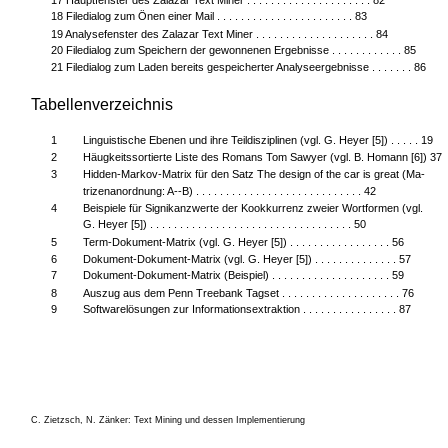
18 Filedialog zum Önen einer Mail . . . . . . . . . . . . . . . . . . . . . . . 83
19 Analysefenster des Zalazar Text Miner . . . . . . . . . . . . . . . . . . . . 84
20 Filedialog zum Speichern der gewonnenen Ergebnisse . . . . . . . . . . . . 85
21 Filedialog zum Laden bereits gespeicherter Analyseergebnisse . . . . . . . 86
Tabellenverzeichnis
1
Linguistische Ebenen und ihre Teildisziplinen (vgl. G. Heyer [5]) . . . . . 19
2
Häugkeitssortierte Liste des Romans Tom Sawyer (vgl. B. Homann [6]) 37
3
Hidden-Markov-Matrix für den Satz The design of the car is great (Ma-
trizenanordnung: A--B) . . . . . . . . . . . . . . . . . . . . . . . . . . . . 42
4
Beispiele für Signikanzwerte der Kookkurrenz zweier Wortformen (vgl.
G. Heyer [5]) . . . . . . . . . . . . . . . . . . . . . . . . . . . . . . . . . . 50
5
Term-Dokument-Matrix (vgl. G. Heyer [5]) . . . . . . . . . . . . . . . . . 56
6
Dokument-Dokument-Matrix (vgl. G. Heyer [5]) . . . . . . . . . . . . . . 57
7
Dokument-Dokument-Matrix (Beispiel) . . . . . . . . . . . . . . . . . . . . 59
8
Auszug aus dem Penn Treebank Tagset . . . . . . . . . . . . . . . . . . . . 76
9
Softwarelösungen zur Informationsextraktion . . . . . . . . . . . . . . . . 87
C. Zietzsch, N. Zänker: Text Mining und dessen Implementierung