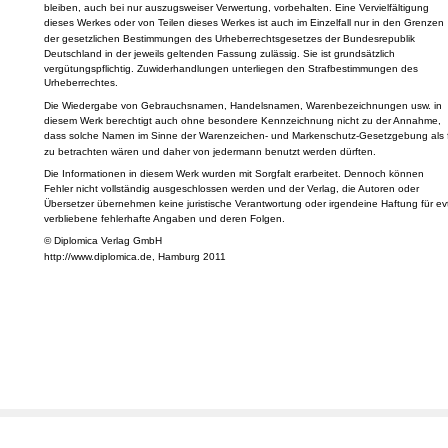
bleiben, auch bei nur auszugsweiser Verwertung, vorbehalten. Eine Vervielfältigung
dieses Werkes oder von Teilen dieses Werkes ist auch im Einzelfall nur in den Grenzen
der gesetzlichen Bestimmungen des Urheberrechtsgesetzes der Bundesrepublik
Deutschland in der jeweils geltenden Fassung zulässig. Sie ist grundsätzlich
vergütungspflichtig. Zuwiderhandlungen unterliegen den Strafbestimmungen des
Urheberrechtes.
Die Wiedergabe von Gebrauchsnamen, Handelsnamen, Warenbezeichnungen usw. in
diesem Werk berechtigt auch ohne besondere Kennzeichnung nicht zu der Annahme,
dass solche Namen im Sinne der Warenzeichen- und Markenschutz-Gesetzgebung als f
zu betrachten wären und daher von jedermann benutzt werden dürften.
Die Informationen in diesem Werk wurden mit Sorgfalt erarbeitet. Dennoch können
Fehler nicht vollständig ausgeschlossen werden und der Verlag, die Autoren oder
Übersetzer übernehmen keine juristische Verantwortung oder irgendeine Haftung für evt
verbliebene fehlerhafte Angaben und deren Folgen.
© Diplomica Verlag GmbH
http://www.diplomica.de, Hamburg 2011