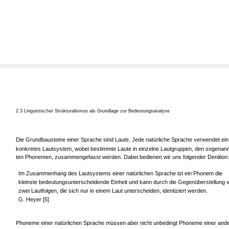
2.3 Linguistischer Strukturalismus als Grundlage zur Bedeutungsanalyse
Die Grundbausteine einer Sprache sind Laute. Jede natürliche Sprache verwendet ein
konkretes Lautsystem, wobei bestimmte Laute in einzelne Lautgruppen, den sogenan
ten Phonemen, zusammengefasst werden. Dabei bedienen wir uns folgender Denition:
Im Zusammenhang des Lautsystems einer natürlichen Sprache ist ein Phonem die
kleinste bedeutungsunterscheidende Einheit und kann durch die Gegenüberstellung 
zwei Lautfolgen, die sich nur in einem Laut unterscheiden, identiziert werden.
G. Heyer [5]
Phoneme einer natürlichen Sprache müssen aber nicht unbedingt Phoneme einer and