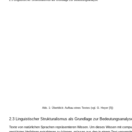
Abb. 1: Überblick: Aufbau eines Textes (vgl. G. Heyer [5])
2.3 Linguistischer Strukturalismus als Grundlage zur Bedeutungsanalys
Texte von natürlichen Sprachen repräsentieren Wissen. Um dieses Wissen mit compu
gestützten Verfahren extrahieren zu können, müssen aus den in einem Text verwend