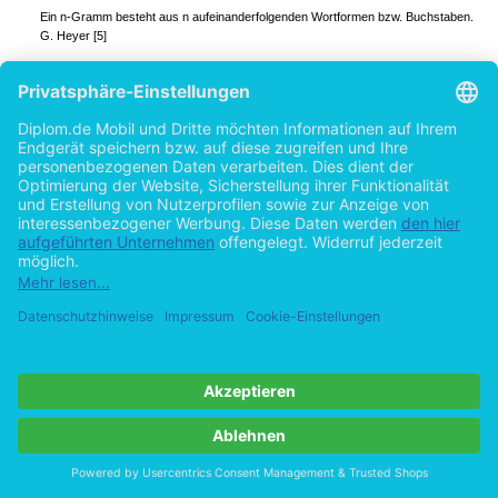
Ein n-Gramm besteht aus n aufeinanderfolgenden Wortformen bzw. Buchstaben.
G. Heyer [5]
Mit dem folgenden Beispiel wollen wir die mit wachsender Länge der Tupel erfolgende
C. Zietzsch, N. Zänker: Text Mining und dessen Implementierung
2.3 Linguistischer Strukturalismus als Grundlage zur Bedeutungsanalyse