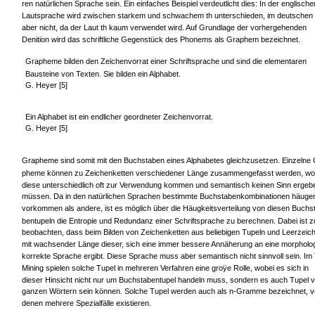
ren natürlichen Sprache sein. Ein einfaches Beispiel verdeutlicht dies: In der englische
Lautsprache wird zwischen starkem und schwachem th unterschieden, im deutschen
aber nicht, da der Laut th kaum verwendet wird. Auf Grundlage der vorhergehenden
Denition wird das schriftliche Gegenstück des Phonems als Graphem bezeichnet.
Grapheme bilden den Zeichenvorrat einer Schriftsprache und sind die elementaren
Bausteine von Texten. Sie bilden ein Alphabet.
G. Heyer [5]
Ein Alphabet ist ein endlicher geordneter Zeichenvorrat.
G. Heyer [5]
Grapheme sind somit mit den Buchstaben eines Alphabetes gleichzusetzen. Einzelne 
pheme können zu Zeichenketten verschiedener Länge zusammengefasst werden, wo
diese unterschiedlich oft zur Verwendung kommen und semantisch keinen Sinn ergeb
müssen. Da in den natürlichen Sprachen bestimmte Buchstabenkombinationen häuge
vorkommen als andere, ist es möglich über die Häugkeitsverteilung von diesen Buchs
bentupeln die Entropie und Redundanz einer Schriftsprache zu berechnen. Dabei ist z
beobachten, dass beim Bilden von Zeichenketten aus beliebigen Tupeln und Leerzeic
mit wachsender Länge dieser, sich eine immer bessere Annäherung an eine morpholo
korrekte Sprache ergibt. Diese Sprache muss aber semantisch nicht sinnvoll sein. Im
Mining spielen solche Tupel in mehreren Verfahren eine groÿe Rolle, wobei es sich in
dieser Hinsicht nicht nur um Buchstabentupel handeln muss, sondern es auch Tupel 
ganzen Wörtern sein können. Solche Tupel werden auch als n-Gramme bezeichnet, 
denen mehrere Spezialfälle existieren.