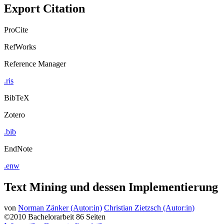
Export Citation
ProCite
RefWorks
Reference Manager
.ris
BibTeX
Zotero
.bib
EndNote
.enw
Text Mining und dessen Implementierung
von
Norman Zänker (Autor:in)
Christian Zietzsch (Autor:in)
©2010
Bachelorarbeit
86 Seiten