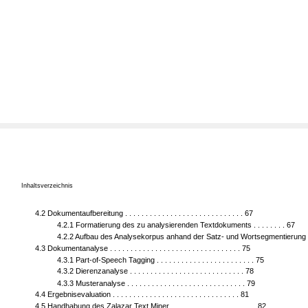
Inhaltsverzeichnis
4.2 Dokumentaufbereitung . . . . . . . . . . . . . . . . . . . . . . . . . . . . . 67
4.2.1 Formatierung des zu analysierenden Textdokuments . . . . . . . . 67
4.2.2 Aufbau des Analysekorpus anhand der Satz- und Wortsegmentierung
4.3 Dokumentanalyse . . . . . . . . . . . . . . . . . . . . . . . . . . . . . . . . 75
4.3.1 Part-of-Speech Tagging . . . . . . . . . . . . . . . . . . . . . . . . 75
4.3.2 Dierenzanalyse . . . . . . . . . . . . . . . . . . . . . . . . . . . . 78
4.3.3 Musteranalyse . . . . . . . . . . . . . . . . . . . . . . . . . . . . . 79
4.4 Ergebnisevaluation . . . . . . . . . . . . . . . . . . . . . . . . . . . . . . . 81
4.5 Handhabung des Zalazar Text Miner . . . . . . . . . . . . . . . . . . . . . 82