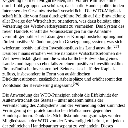
sich für den Staat auch ein bestimmter politischer Nutzen. Die
Regierung hat mehr Möglichkeiten, sich vor der Einflussnahme
durch Lobbygruppen zu schützen, da sich die Handelspolitik in den
Interessen der Gesamtwirtschaft verwirklicht. Die WTO-Mitglied­
schaft hilft, die vom Staat durchgeführte Politik auf die Entwicklung
aller Zweige der Wirtschaft zu orientieren, was dazu beiträgt, eine
Verzerrung des Wettbewerbssystems zu vermeiden. Das System des
freien Handels schafft die Voraussetzungen für die Annahme
vernünftiger politischer Lösungen der Korruptionsbekämpfung und
fördert positive Veränderungen im Gesetzgebungssystem, was sich
[27]
wiederum positiv auf den Investitionsfluss ins Land auswirkt.
Darüber hinaus erhöhen weitere nationale Wirtschaftsreformen die
Wettbewerbsfähigkeit und die wirtschaftliche Entwicklung eines
Landes und tragen so ebenfalls zu einem positiven Investitionsklima
für ausländische Investoren bei. Seinerseits schafft der Kapital­
zufluss, insbesondere in Form von ausländischen
Direktinvestitionen, zusätzliche Arbeitsplätze und erhöht somit den
[28]
Wohlstand der Bevölkerung insgesamt.
Die Anwendung der WTO-Prinzipien erhöht die Effektivität der
Außenwirtschaft des Staates – unter anderem mittels der
Vereinfachung des Zollsystems und der Vermeidung oder zumindest
Verringerung der protektionistischen Maßnahmen gegenüber
Handelspartnern. Dank des Nichtdis­kriminierungsprinzips werden
Mitgliedstaaten der WTO von der Notwendigkeit befreit, mit jedem