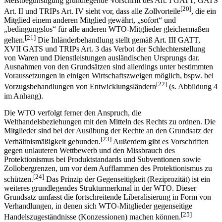
der Kernpflichten der WTO-Rechtsordnung dar. Die für die
Meistbegünstigung grundlegende Vorschrift des Art. I GATT, GATS
[20]
Art. II und TRIPs Art. IV sieht vor, dass alle Zollvorteile
, die ein
Mitglied einem anderen Mitglied gewährt, „sofort“ und
„bedingungslos“ für alle anderen WTO-Mitglieder gleichermaßen
[21]
gelten.
Die Inländerbehandlung stellt gemäß Art. III GATT,
XVII GATS und TRIPs Art. 3 das Verbot der Schlechterstellung
von Waren und Dienstleistungen ausländischen Ursprungs dar.
Ausnahmen von den Grundsätzen sind allerdings unter bestimmten
Voraussetzungen in einigen Wirtschaftszweigen möglich, bspw. bei
[22]
Vorzugsbehandlungen von Entwicklungsländern
(s. Abbildung 4
im Anhang).
Die WTO verfolgt ferner den Anspruch, die
Welthandelsbeziehungen mit den Mitteln des Rechts zu ordnen. Die
Mitglieder sind bei der Ausübung der Rechte an den Grundsatz der
[23]
Verhältnismäßigkeit gebunden.
Außerdem gibt es Vorschriften
gegen unlauteren Wettbewerb und den Missbrauch des
Protektionismus bei Produktstandards und Subventionen sowie
Zollobergrenzen, um vor dem Aufflammen des Protektionismus zu
[24]
schützen.
Das Prinzip der Gegenseitigkeit (Reziprozität) ist ein
weiteres grundlegendes Strukturmerkmal in der WTO. Dieser
Grundsatz umfasst die fortschreitende Liberalisierung in Form von
Verhandlungen, in denen sich WTO-Mitglieder gegenseitige