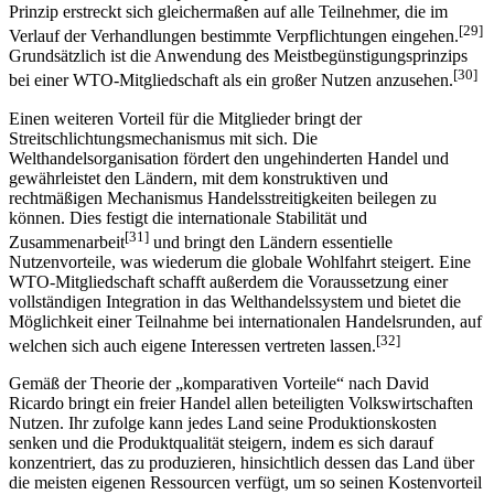
der zahlreichen Handelspartner separat zu verhandeln. Dieses
Prinzip erstreckt sich gleichermaßen auf alle Teilnehmer, die im
[29]
Verlauf der Verhandlungen bestimmte Verpflichtungen eingehen.
Grundsätzlich ist die Anwendung des Meistbegünstigungsprinzips
[30]
bei einer WTO-Mitgliedschaft als ein großer Nutzen anzusehen.
Einen weiteren Vorteil für die Mitglieder bringt der
Streitschlichtungsmechanismus mit sich. Die
Welthandelsorganisation fördert den ungehinderten Handel und
gewährleistet den Ländern, mit dem konstruktiven und
rechtmäßigen Mechanismus Handelsstreitigkeiten beilegen zu
können. Dies festigt die internationale Stabilität und
[31]
Zusammenarbeit
und bringt den Ländern essentielle
Nutzenvorteile, was wiederum die globale Wohlfahrt steigert. Eine
WTO-Mitgliedschaft schafft außerdem die Voraussetzung einer
vollständigen Integration in das Welthandelssystem und bietet die
Möglichkeit einer Teilnahme bei internationalen Handelsrunden, auf
[32]
welchen sich auch eigene Interessen vertreten lassen.
Gemäß der Theorie der „komparativen Vorteile“ nach David
Ricardo bringt ein freier Handel allen beteiligten Volkswirtschaften
Nutzen. Ihr zufolge kann jedes Land seine Produktionskosten
senken und die Produktqualität steigern, indem es sich darauf
konzentriert, das zu produzieren, hinsichtlich dessen das Land über