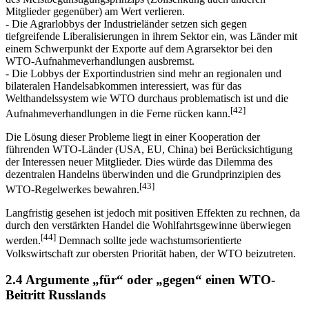
des Meistbegünstigungsprinzips (Zollsenkung auch anderen
Mitglieder gegenüber) am Wert verlieren.
- Die Agrarlobbys der Industrieländer setzen sich gegen
tiefgreifende Liberalisierungen in ihrem Sektor ein, was Länder mit
einem Schwerpunkt der Exporte auf dem Agrarsektor bei den
WTO-Aufnah­meverhandlungen ausbremst.
- Die Lobbys der Exportindustrien sind mehr an regionalen und
bilateralen Handelsabkommen interessiert, was für das
Welthandelssystem wie WTO durchaus problematisch ist und die
[42]
Aufnahmeverhandlungen in die Ferne rücken kann.
Die Lösung dieser Probleme liegt in einer Kooperation der
führenden WTO-Länder (USA, EU, China) bei Berücksichtigung
der Interessen neuer Mitglieder. Dies würde das Dilemma des
dezentralen Handelns überwinden und die Grundprinzipien des
[43]
WTO-Regelwerkes bewahren.
Langfristig gesehen ist jedoch mit positiven Effekten zu rechnen, da
durch den verstärkten Handel die Wohlfahrtsgewinne überwiegen
[44]
werden.
Demnach sollte jede wachstumsorientierte
Volkswirtschaft zur obersten Priorität haben, der WTO beizutreten.
2.4 Argumente „für“ oder „gegen“ einen WTO-
Beitritt Russlands