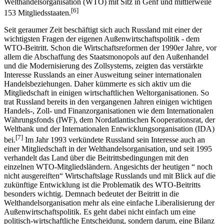
wachsenden Welthandels koordiniert. Diese Rolle übernahm die
Welthandelsorganisation (WTO) mit Sitz in Genf und mittlerweile
[6]
153 Mitgliedsstaaten.
Seit geraumer Zeit beschäftigt sich auch Russland mit einer der
wichtigsten Fragen der eigenen Außenwirtschaftspolitik - dem
WTO-Beitritt. Schon die Wirtschaftsreformen der 1990er Jahre, vor
allem die Abschaffung des Staatsmonopols auf den Außenhandel
und die Modernisierung des Zollsystems, zeigten das verstärkte
Interesse Russlands an einer Ausweitung seiner internationalen
Handelsbeziehungen. Daher kümmerte es sich aktiv um die
Mitgliedschaft in einigen wirtschaftlichen Weltorganisationen. So
trat Russland bereits in den vergangenen Jahren einigen wichtigen
Handels-, Zoll- und Finanzorganisationen wie dem Internationalen
Währungsfonds (IWF), dem Nordatlantischen Kooperationsrat, der
Weltbank und der Internationalen Entwicklungsorganisation (IDA)
[7]
bei.
Im Jahr 1993 verkündete Russland sein Interesse auch an
einer Mitgliedschaft in der Welthandelsorganisation, und seit 1995
verhandelt das Land über die Beitrittsbedingungen mit den
einzelnen WTO-Mitgliedsländern. Angesichts der heutigen “ noch
nicht ausgereiften“ Wirtschaftslage Russlands und mit Blick auf die
zukünftige Entwicklung ist die Problematik des WTO-Beitritts
besonders wichtig. Demnach bedeutet der Beitritt in die
Welthandelsorganisation mehr als eine einfache Liberalisierung der
Außenwirtschaftspolitik. Es geht dabei nicht einfach um eine