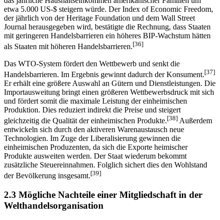
jährliche Einkommen der USA um zusätzlich 500 Mrd. US-$ bzw.
das jährliche Haushaltseinkommen amerikanischer Familien um
etwa 5.000 US-$ steigern würde. Der Index of Economic Freedom,
der jährlich von der Heritage Foundation und dem Wall Street
Journal herausgegeben wird, bestätigte die Rechnung, dass Staaten
mit geringeren Handelsbarrieren ein höheres BIP-Wachstum hätten
[36]
als Staaten mit höheren Handelsbarrieren.
Das WTO-System fördert den Wettbewerb und senkt die
[37]
Handelsbarrieren. Im Ergebnis gewinnt dadurch der Konsument.
Er erhält eine größere Auswahl an Gütern und Dienstleistungen. Die
Importausweitung bringt einen größeren Wettbewerbsdruck mit sich
und fördert somit die maximale Leistung der einheimischen
Produktion. Dies reduziert indirekt die Preise und steigert
[38]
gleichzeitig die Qualität der einheimischen Produkte.
Außerdem
entwickeln sich durch den aktiveren Warenaustausch neue
Technologien. Im Zuge der Liberalisierung gewinnen die
einheimischen Produzenten, da sich die Exporte heimischer
Produkte ausweiten werden. Der Staat wiederum bekommt
zusätzliche Steuereinnahmen. Folglich sichert dies den Wohlstand
[39]
der Bevölkerung insgesamt.
2.3 Mögliche Nachteile einer Mitgliedschaft in der
Welthandelsorganisation