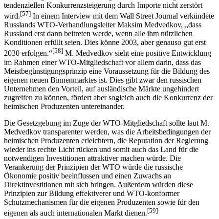
soll aber so geschehen, dass die eigene Wirtschaft infolge der
tendenziellen Konkurrenzsteigerung durch Importe nicht zerstört
[57]
wird.
In einem Interview mit dem Wall Street Journal verkündete
Russlands WTO-Verhandlungsleiter Maksim Medvedkov, „dass
Russland erst dann beitreten werde, wenn alle ihm nützlichen
Konditionen erfüllt seien. Dies könne 2003, aber genauso gut erst
[58]
2030 erfolgen.“
M. Medvedkov sieht eine positive Entwicklung
im Rahmen einer WTO-Mitgliedschaft vor allem darin, dass das
Meistbegünstigungsprinzip eine Voraussetzung für die Bildung des
eigenen neuen Binnenmarktes ist. Dies gibt zwar den russischen
Unternehmen den Vorteil, auf ausländische Märkte ungehindert
zugreifen zu können, fördert aber sogleich auch die Konkurrenz der
heimischen Produzenten untereinander.
Die Gesetzgebung im Zuge der WTO-Mitgliedschaft sollte laut M.
Medvedkov transparenter werden, was die Arbeitsbedingungen der
heimischen Produzenten erleichtern, die Reputation der Regierung
wieder ins rechte Licht rücken und somit auch das Land für die
notwendigen Investitionen attraktiver machen würde. Die
Verankerung der Prinzipien der WTO würde die russische
Ökonomie positiv beeinflussen und einen Zuwachs an
Direktinvestitionen mit sich bringen. Außerdem würden diese
Prinzipien zur Bildung effektiverer und WTO-konformer
Schutzmechanismen für die eigenen Produzenten sowie für den