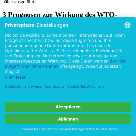
in die WTO durchgeführt. Einige davon werden im Folgenden
näher ausgeführt.
3 Prognosen zur Wirkung des WTO-
Beitritts für die russische Föderation
anhand von CGE-Modellen
Die Frage, welchen Einfluss der Einsatz politischer Instrumente in
der Wirtschaft nimmt, ist nicht einfach und kann nicht aus dem
Stehgreif beantwortet werden. Eine Simulationsanalyse der
empirischen Untersuchungen ist dafür nötig, um diese Fragen
wissenschaftlich belegen zu können. Die Methode der Simulation ist
eine bestimmte Art der Modellanalyse, die in den
Wirtschaftswissenschaften insbesondere zur Auswertung des
Einflusses verschiedener Politikmaßnahmen auf die Wirtschaft
eingesetzt wird. Heutzutage existiert eine große Anzahl
verschiedener Simulationsmodelle zur Beurteilung und Analyse von
Reformvorschlägen.
3.1 Strukturierung eines CGE-Modells am Beispiel
eines GTAP-Modells
Simulationsmodelle bilden das real existierende Wirtschaftssystem