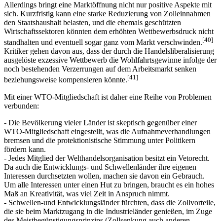
Allerdings bringt eine Marktöffnung nicht nur positive Aspekte mit
sich. Kurzfristig kann eine starke Reduzierung von Zolleinnahmen
den Staatshaushalt belasten, und die ehemals geschützten
Wirtschaftssektoren könn­ten dem erhöhten Wettbewerbsdruck nicht
[40]
standhalten und eventuell sogar ganz vom Markt verschwinden.
Kritiker gehen davon aus, dass der durch die Handelsliberalisierung
ausgelöste exzessive Wettbewerb die Wohlfahrtsgewinne infolge der
noch bestehenden Verzerrungen auf dem Arbeitsmarkt senken
[41]
beziehungsweise kompensieren könnte.
Mit einer WTO-Mitgliedschaft ist daher eine Reihe von Problemen
verbunden:
- Die Bevölkerung vieler Länder ist skeptisch gegenüber einer
WTO-Mitgliedschaft eingestellt, was die Aufnahmeverhandlungen
bremsen und die protektionistische Stimmung unter Politikern
fördern kann.
- Jedes Mitglied der Welthandelsorganisation besitzt ein Vetorecht.
Da auch die Entwicklungs- und Schwellenländer ihre eigenen
Interessen durchsetzten wollen, machen sie davon ein Gebrauch.
Um alle Interessen unter einen Hut zu bringen, braucht es ein hohes
Maß an Kreativität, was viel Zeit in Anspruch nimmt.
- Schwellen-und Entwicklungsländer fürchten, dass die Zollvorteile,
die sie beim Marktzugang in die Industrieländer genießen, im Zuge