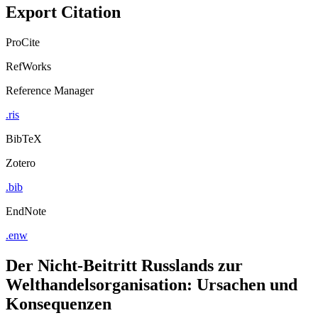
Export Citation
ProCite
RefWorks
Reference Manager
.ris
BibTeX
Zotero
.bib
EndNote
.enw
Der Nicht-Beitritt Russlands zur
Welthandelsorganisation: Ursachen und
Konsequenzen