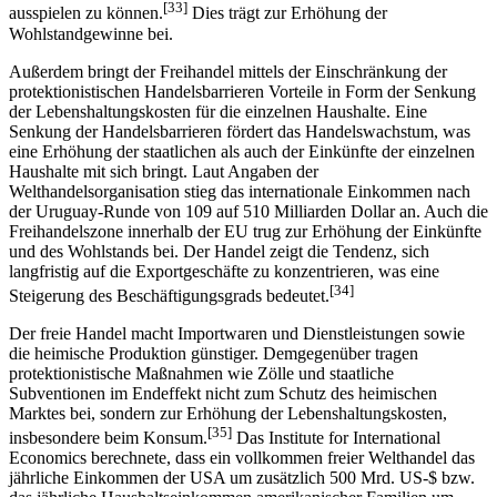
die meisten eigenen Ressourcen verfügt, um so seinen Kostenvorteil
[33]
ausspielen zu können.
Dies trägt zur Erhöhung der
Wohlstandgewinne bei.
Außerdem bringt der Freihandel mittels der Einschränkung der
protektionistischen Handelsbarrieren Vorteile in Form der Senkung
der Lebenshaltungskosten für die einzelnen Haushalte. Eine
Senkung der Handelsbarrieren fördert das Handelswachstum, was
eine Erhöhung der staatlichen als auch der Einkünfte der einzelnen
Haushalte mit sich bringt. Laut Angaben der
Welthandelsorganisation stieg das internationale Einkommen nach
der Uruguay-Runde von 109 auf 510 Milliarden Dollar an. Auch die
Freihandelszone innerhalb der EU trug zur Erhöhung der Einkünfte
und des Wohlstands bei. Der Handel zeigt die Tendenz, sich
langfristig auf die Exportgeschäfte zu konzentrieren, was eine
[34]
Steigerung des Beschäftigungsgrads bedeutet.
Der freie Handel macht Importwaren und Dienstleistungen sowie
die heimische Produktion günstiger. Demgegenüber tragen
protektionistische Maßnahmen wie Zölle und staatliche
Subventionen im Endeffekt nicht zum Schutz des heimischen
Marktes bei, sondern zur Erhöhung der Lebenshaltungskosten,
[35]
insbesondere beim Konsum.
Das Institute for International
Economics berechnete, dass ein vollkommen freier Welthandel das