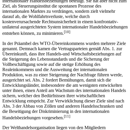
massiv an einem kooperativ ausgerichteten Steuerungsprozess
internationaler Handelsbeziehungen beteiligt. Sie hat aber nicht zum
Ziel, als Steuerungsinstitut die spontanen Prozesse des
internationalen Marktes zu verdrängen, sondern zielt vielmehr
darauf ab, die Wohlfahrtsverluste, welche durch
kostenverursachende Rechtsunsicherheit in einem kon­frontativ-
unilateral ausgerichteten System internationaler Handelsbeziehungen
[10]
entstehen können, zu minimieren.
In der Präambel des WTO-Übereinkommens wurden mehrere Ziele
genannt. Demnach kamen die Vertragsparteien gemäß Abs. 1. zur
Übereinkunft, dass ihre Handels-und Wirtschaftsbeziehungen auf
die Steigerung des Lebensstandards und die Sicherung der
Vollbeschäftigung sowie auf die stetige Erhöhung des
Realeinkommens und die Ausweitung der internationalen
Produktion, was zu einer Steigerung der Nachfrage führen werde,
ausgerichtet sei. Abs. 2 fordert Bemühungen, damit sich die
Entwicklungsländer, insbesondere die am wenigsten entwickelten
unter ihnen, einen Anteil am Wachstum des internationalen Handels
sichern, welcher den Bedürfnissen ihrer wirtschaftlichen
Entwicklung entspricht. Zur Verwirklichung dieser Ziele sind nach
Abs. 3 der Abbau von Zöllen und anderen Handelsschranken und
die Beseitigung der Diskriminierung in den internationalen
[11]
Handelsbeziehungen vorgesehen.