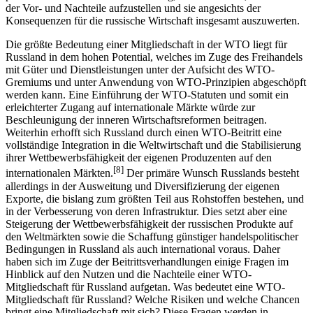
politisch-wirtschaftliche Entscheidung, sondern darum, eine Bilanz
der Vor- und Nachteile aufzustellen und sie angesichts der
Konsequenzen für die russische Wirtschaft insgesamt auszuwerten.
Die größte Bedeutung einer Mitgliedschaft in der WTO liegt für
Russland in dem hohen Potential, welches im Zuge des Freihandels
mit Güter und Dienstleistungen unter der Aufsicht des WTO-
Gremiums und unter Anwendung von WTO-Prinzipien abgeschöpft
werden kann. Eine Einführung der WTO-Statuten und somit ein
erleichterter Zugang auf internationale Märkte würde zur
Beschleunigung der inneren Wirtschaftsreformen beitragen.
Weiterhin erhofft sich Russland durch einen WTO-Beitritt eine
vollständige Integration in die Weltwirtschaft und die Stabilisierung
ihrer Wettbewerbsfähigkeit der eigenen Produzenten auf den
[8]
internationalen Märkten.
Der primäre Wunsch Russlands besteht
allerdings in der Ausweitung und Diversifizierung der eigenen
Exporte, die bislang zum größten Teil aus Rohstoffen bestehen, und
in der Verbesserung von deren Infrastruktur. Dies setzt aber eine
Steigerung der Wettbewerbsfähigkeit der russischen Produkte auf
den Weltmärkten sowie die Schaffung günstiger handelspolitischer
Bedingungen in Russland als auch international voraus. Daher
haben sich im Zuge der Beitrittsverhandlungen einige Fragen im
Hinblick auf den Nutzen und die Nachteile einer WTO-
Mitgliedschaft für Russland aufgetan. Was bedeutet eine WTO-
Mitgliedschaft für Russland? Welche Risiken und welche Chancen