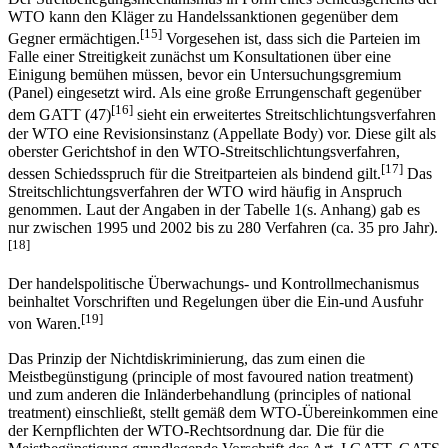
Der Streitbeilegungsmechanismus in Form eines Schiedsgerichts der
WTO kann den Kläger zu Handelssanktionen gegenüber dem
[15]
Gegner ermächtigen.
Vorgesehen ist, dass sich die Parteien im
Falle einer Streitigkeit zunächst um Konsultationen über eine
Einigung bemühen müssen, bevor ein Untersuchungsgremium
(Panel) eingesetzt wird. Als eine große Errungenschaft gegenüber
[16]
dem GATT (47)
sieht ein erweitertes Streitschlichtungsverfahren
der WTO eine Revisionsinstanz (Appellate Body) vor. Diese gilt als
oberster Gerichtshof in den WTO-Streitschlichtungs­ver­fah­ren,
[17]
dessen Schiedsspruch für die Streitparteien als bindend gilt.
Das
Streitschlichtungsverfahren der WTO wird häufig in Anspruch
genommen. Laut der Angaben in der Tabelle 1(s. Anhang) gab es
nur zwischen 1995 und 2002 bis zu 280 Verfahren (ca. 35 pro Jahr).
[18]
Der handelspolitische Überwachungs- und Kontrollmechanismus
beinhaltet Vorschriften und Regelungen über die Ein-und Ausfuhr
[19]
von Waren.
Das Prinzip der Nichtdiskriminierung, das zum einen die
Meistbegünstigung (principle of most favoured nation treatment)
und zum anderen die Inländerbehandlung (principles of national
treatment) einschließt, stellt gemäß dem WTO-Übereinkommen eine