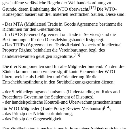
Der Welthandelsorganisation liegen von den Mitgliedern
geschaffene verlässliche Regeln der Welthandelsordnung zu
[12]
Grunde, deren Einhaltung die WTO überwacht.
Die WTO-
Konzeption basiert auf drei materiell-rechtlichen Säulen. Diese sind:
- Das MTA (Multilateral Trade in Goods Agreement) bestimmt die
Richtlinien für den Güterhandel.
- Im GATS (General Agreement on Trade in Services) sind die
Bestimmungen für den Dienstleistungshandel festgelegt.
- Das TRIPs (Agreement on Trade-Related Aspects of Intellectual
Property Rights) beinhaltet die Vereinbarungen bzgl. des
[13]
handelsrelevanten geistigen Eigentums.
Die drei Komponenten sind für alle Mitglieder bindend. Zu den drei
Säulen kommen noch weitere signifikante Elemente der WTO
hinzu, welche als Leitlinien und Orientierung für die
Entscheidungsfindung in den Streitbeilegungsgremien dienen:
- der Streitbeilegungsmechanismus (Understanding on Rules and
Procedures Governing the Settlement of Disputes),
- der handelspolitische Kontroll-und Überwachungsmechanismus
[14]
für WTO-Mitglieder (Trade Policy Review Mechanism)
,
- das Prinzip der Nichtdiskriminierung,
- das Prinzip der Gegenseitigkeit.