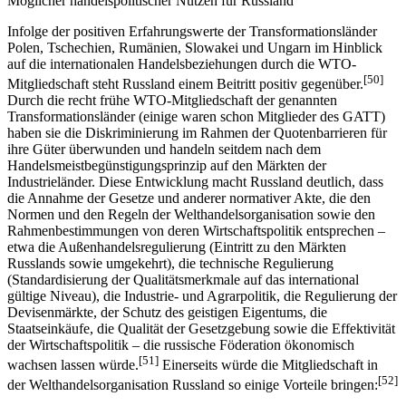
Möglicher handelspolitischer Nutzen für Russland
Infolge der positiven Erfahrungswerte der Transformationsländer
Polen, Tschechien, Rumänien, Slowakei und Ungarn im Hinblick
auf die internationalen Handelsbeziehungen durch die WTO-
[50]
Mitgliedschaft steht Russland einem Beitritt positiv gegenüber.
Durch die recht frühe WTO-Mit­glied­schaft der genannten
Transformationsländer (einige waren schon Mitglieder des GATT)
haben sie die Diskriminierung im Rahmen der Quotenbarrieren für
ihre Güter überwunden und handeln seitdem nach dem
Handelsmeistbegünstigungsprinzip auf den Märkten der
Industrieländer. Diese Entwicklung macht Russland deutlich, dass
die Annahme der Gesetze und anderer normativer Akte, die den
Normen und den Regeln der Welthandelsorganisation sowie den
Rahmenbestimmungen von deren Wirtschaftspolitik entsprechen –
etwa die Außenhandelsregulierung (Eintritt zu den Märkten
Russlands sowie umgekehrt), die technische Regulierung
(Standardisierung der Qualitätsmerkmale auf das international
gültige Niveau), die Industrie- und Agrarpolitik, die Regulierung der
Devisenmärkte, der Schutz des geistigen Eigentums, die
Staatseinkäufe, die Qualität der Gesetzgebung sowie die Effektivität
der Wirtschaftspolitik – die russische Föderation ökonomisch
[51]
wachsen lassen würde.
Einerseits würde die Mitgliedschaft in
[52]
der Welthandelsorganisation Russland so einige Vorteile bringen: