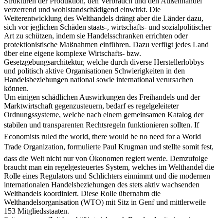
Theorien, indem sie Protektion als etwas ablehnen, das auf die
Strukturen der Produktion, den Verbrauch und den Außenhandel
verzerrend und wohlstandschädigend einwirkt. Die
Weiterentwicklung des Welthandels drängt aber die Länder dazu,
sich vor jeglichen Schäden staats-, wirtschafts- und sozialpolitischer
Art zu schützen, indem sie Handelsschranken errichten oder
protektionistische Maßnahmen einführen. Dazu verfügt jedes Land
über eine eigene komplexe Wirtschafts- bzw.
Gesetzgebungsarchitektur, welche durch diverse Herstellerlobbys
und politisch aktive Organisationen Schwierigkeiten in den
Handelsbeziehungen national sowie international verursachen
können.
Um einigen schädlichen Auswirkungen des Freihandels und der
Marktwirtschaft gegenzusteuern, bedarf es regelgeleiteter
Ordnungssysteme, welche nach einem gemeinsamen Katalog der
stabilen und transparenten Rechtsregeln funktionieren sollten. If
Economists ruled the world, there would be no need for a World
Trade Organization, formulierte Paul Krugman und stellte somit fest,
dass die Welt nicht nur von Ökonomen regiert werde. Demzufolge
braucht man ein regelgesteuertes System, welches im Welthandel die
Rolle eines Regulators und Schlichters einnimmt und die modernen
internationalen Handelsbeziehungen des stets aktiv wachsenden
Welthandels koordiniert. Diese Rolle übernahm die
Welthandelsorganisation (WTO) mit Sitz in Genf und mittlerweile