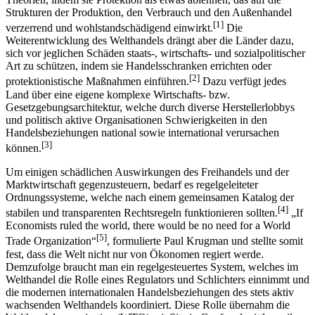
Theorien, indem sie Protektion als etwas ablehnen, das auf die
Strukturen der Produktion, den Verbrauch und den Außenhandel
[1]
verzerrend und wohlstandschädigend einwirkt.
Die
Weiterentwicklung des Welthandels drängt aber die Länder dazu,
sich vor jeglichen Schäden staats-, wirtschafts- und sozialpolitischer
Art zu schützen, indem sie Handelsschranken errichten oder
[2]
protektionistische Maßnahmen einführen.
Dazu verfügt jedes
Land über eine eigene komplexe Wirtschafts- bzw.
Gesetzgebungsarchitektur, welche durch diverse Herstellerlobbys
und politisch aktive Organisationen Schwierigkeiten in den
Handelsbeziehungen national sowie international verursachen
[3]
können.
Um einigen schädlichen Auswirkungen des Freihandels und der
Marktwirtschaft gegenzusteuern, bedarf es regelgeleiteter
Ordnungssysteme, welche nach einem gemeinsamen Katalog der
[4]
stabilen und transparenten Rechtsregeln funktionieren sollten.
„If
Economists ruled the world, there would be no need for a World
[5]
Trade Organization“
, formulierte Paul Krugman und stellte somit
fest, dass die Welt nicht nur von Ökonomen regiert werde.
Demzufolge braucht man ein regelgesteuertes System, welches im
Welthandel die Rolle eines Regulators und Schlichters einnimmt und
die modernen internationalen Handelsbeziehungen des stets aktiv