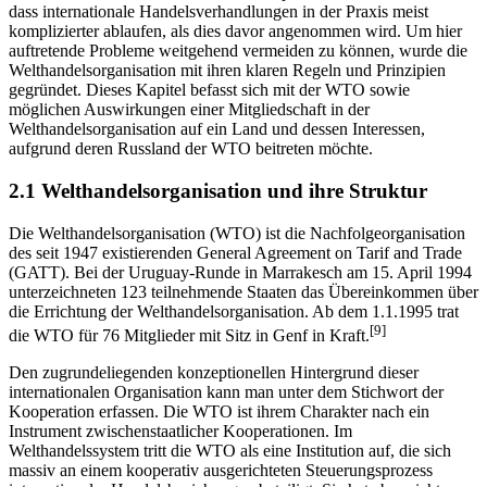
den Ländern unter unterschiedlichen Aspekten erinnern uns daran,
dass internationale Handelsverhandlungen in der Praxis meist
komplizierter ablaufen, als dies davor angenommen wird. Um hier
auftretende Probleme weitgehend vermeiden zu können, wurde die
Welthandelsorganisation mit ihren klaren Regeln und Prinzipien
gegründet. Dieses Kapitel befasst sich mit der WTO sowie
möglichen Auswirkungen einer Mitgliedschaft in der
Welthandelsorganisation auf ein Land und dessen Interessen,
aufgrund deren Russland der WTO beitreten möchte.
2.1 Welthandelsorganisation und ihre Struktur
Die Welthandelsorganisation (WTO) ist die Nachfolgeorganisation
des seit 1947 existierenden General Agreement on Tarif and Trade
(GATT). Bei der Uruguay-Runde in Marrakesch am 15. April 1994
unterzeichneten 123 teilnehmende Staaten das Übereinkommen über
die Errichtung der Welthandelsorganisation. Ab dem 1.1.1995 trat
[9]
die WTO für 76 Mitglieder mit Sitz in Genf in Kraft.
Den zugrundeliegenden konzeptionellen Hintergrund dieser
internationalen Organisation kann man unter dem Stichwort der
Kooperation erfassen. Die WTO ist ihrem Charakter nach ein
Instrument zwischenstaatlicher Kooperationen. Im
Welthandelssystem tritt die WTO als eine Institution auf, die sich