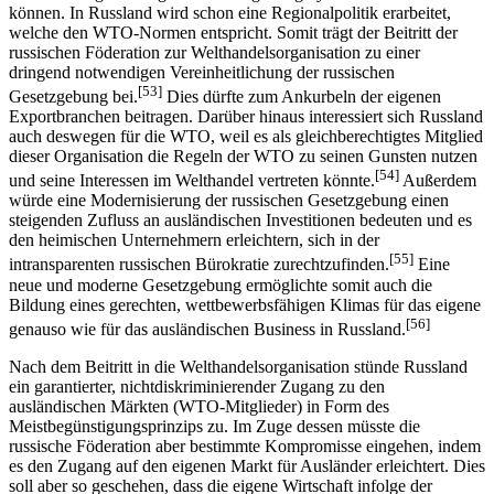
Stabilisierung ihres eigenen Gesetzgebungssystems nutzen zu
können. In Russland wird schon eine Regionalpolitik erarbeitet,
welche den WTO-Normen entspricht. Somit trägt der Beitritt der
russischen Föderation zur Welthandelsorganisation zu einer
dringend notwendigen Vereinheitlichung der russischen
[53]
Gesetzgebung bei.
Dies dürfte zum Ankurbeln der eigenen
Exportbranchen beitragen. Darüber hinaus interessiert sich Russland
auch deswegen für die WTO, weil es als gleichberechtigtes Mitglied
dieser Organisation die Regeln der WTO zu seinen Gunsten nutzen
[54]
und seine Interessen im Welthandel vertreten könnte.
Außerdem
würde eine Modernisierung der russischen Gesetzgebung einen
steigenden Zufluss an ausländischen Investitionen bedeuten und es
den heimischen Unternehmern erleichtern, sich in der
[55]
intransparenten russischen Bürokratie zurechtzufinden.
Eine
neue und moderne Gesetzgebung ermöglichte somit auch die
Bildung eines gerechten, wettbewerbsfähigen Klimas für das eigene
[56]
genauso wie für das ausländischen Business in Russland.
Nach dem Beitritt in die Welthandelsorganisation stünde Russland
ein garantierter, nichtdiskriminierender Zugang zu den
ausländischen Märkten (WTO-Mitglieder) in Form des
Meistbegünstigungsprinzips zu. Im Zuge dessen müsste die
russische Föderation aber bestimmte Kompromisse eingehen, indem
es den Zugang auf den eigenen Markt für Ausländer erleichtert. Dies