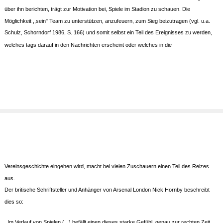
über ihn berichten, trägt zur Motivation bei, Spiele im Stadion zu schauen. Die
Möglichkeit ,,sein" Team zu unterstützen, anzufeuern, zum Sieg beizutragen (vgl. u.a.
Schulz, Schorndorf 1986, S. 166) und somit selbst ein Teil des Ereignisses zu werden,
welches tags darauf in den Nachrichten erscheint oder welches in die
Vereinsgeschichte eingehen wird, macht bei vielen Zuschauern einen Teil des Reizes
aus.
Der britische Schriftsteller und Anhänger von Arsenal London Nick Hornby beschreibt
dies so:
,,Im Verlauf von Spielen (...) befällt einen dieses starke Gefühl, genau zur rechten Zeit