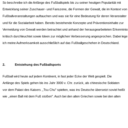
So beschreibe ich die Anfänge des Fußballspiels bis zu seiner heutigen Popularität mit
Entwicklung seiner Zuschauer- und Fanszene, die Formen der Gewalt, die im Kontext von
Fußballveranstaltungen auftauchen und was sie für eine Bedeutung für deren Veranstalter
und für die Sozialarbeit haben. Bereits bestehende Konzepte und Präventionsinhalte zur
Vermeidung von Gewalt werden betrachtet und anhand der herausgearbeiteten Erkenntnis
kritisch durchleuchtet sowie Ideen zur möglichen Verbesserung angesprochen. Dabei lege
ich meine Aufmerksamkeit ausschließlich auf das Fußballgeschehen in Deutschland.
2.
Entstehung des Fußballsports
Fußball wird heute auf jedem Kontinent, in fast jeder Ecke der Welt gespielt. Die
Anfänge des Spiels gehen bis ins Jahr 3000 v. Chr. zurück, als chinesische Soldaten
vor dem Palast des Kaisers ,,Tsu Chu" spielten, was ins Deutsche übersetzt soviel heißt
wie ,,einen Ball mit dem Fuß stoßen". Auch bei den alten Griechen sowie bei den alten