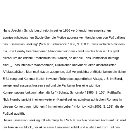
Hans Joachim Schulz beschreibt in seiner 1986 veröffentlichten empirischen
sportpsychologischen Studie über die Motive aggressiver Handlungen von Fußballfans
das ,,Sensation Seeking" (Schulz, Schorndorf 1986, S. 158 ff.), was sicherlich mit dem
o.a. von Hornby beschriebenen Phänomen ein Stück weit vergleichbar ist. Es geht
hierbei um die erlebte Emotionalität im Stadion, an der die Fans unmittelbar beteiligt
sind, ,,...das intensive Wahrnehmen, Durchleben und Ausdrücken differenzierter
Affektqualitäten. Man muß davon ausgehen, daß vergleichbare Möglichkeiten sinnlicher
Erfahrung und Kommunikation in weiten Teilen des jugendlichen Alltags, z.B. im Beruf,
weitgehend ausgeschlossen sind und die Fankultur hier eine wichtige
Kompensationsfunktion haben dürfte." (Schulz, Schorndorf 1986, S. 158). Fußballfan
Nick Hornby spricht in einem weiteren Kapitel seines autobiographischen Romans in
diesem Kontext von ,,Löcher(n) in meinem Leben" (Hornby, Köln 2001, S. 159), die der
Fußball ausfüllt.
Dieses Sensation Seeking tritt allerdings laut Schulz auch in passiver Form auf. So wird
der Fan im Fanblock, der aktiv seine Emotionen erlebt und auslebt mit zum Teil des