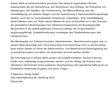
Dieses Werk ist urheberrechtlich geschützt. Die dadurch begründeten Rechte,
insbesondere die der Übersetzung, des Nachdrucks, des Vortrags, der Entnahme von
Abbildungen und Tabellen, der Funksendung, der Mikroverfilmung oder der
Vervielfältigung auf anderen Wegen und der Speicherung in Datenverarbeitungsanlage
bleiben, auch bei nur auszugsweiser Verwertung, vorbehalten. Eine Vervielfältigung
dieses Werkes oder von Teilen dieses Werkes ist auch im Einzelfall nur in den Grenzen
der gesetzlichen Bestimmungen des Urheberrechtsgesetzes der Bundesrepublik
Deutschland in der jeweils geltenden Fassung zulässig. Sie ist grundsätzlich
vergütungspflichtig. Zuwiderhandlungen unterliegen den Strafbestimmungen des
Urheberrechtes.
Die Wiedergabe von Gebrauchsnamen, Handelsnamen, Warenbezeichnungen usw. in
diesem Werk berechtigt auch ohne besondere Kennzeichnung nicht zu der Annahme,
dass solche Namen im Sinne der Warenzeichen- und Markenschutz-Gesetzgebung als f
zu betrachten wären und daher von jedermann benutzt werden dürften.
Die Informationen in diesem Werk wurden mit Sorgfalt erarbeitet. Dennoch können
Fehler nicht vollständig ausgeschlossen werden und der Verlag, die Autoren oder
Übersetzer übernehmen keine juristische Verantwortung oder irgendeine Haftung für evt
verbliebene fehlerhafte Angaben und deren Folgen.
© Diplomica Verlag GmbH
http://www.diplomica.de, Hamburg 2010
Pascal Hec