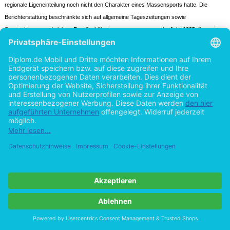
regionale Ligeneinteilung noch nicht den Charakter eines Massensports hatte. Die
Berichterstattung beschränkte sich auf allgemeine Tageszeitungen sowie
Sportzeitungen und einigen Rundfunkübertragungen, wovon es im Jahr 1925 die erste
gab (vgl. Brandes, Christa, Evers [Hrsg.], Gießen 2006, S. 8), jedoch hat das
Fernsehen noch keine Rolle gespielt. Besonders in den Arbeitervereinen des
Ruhrgebietes waren in der Zeit vor und nach dem Zweiten Weltkrieg Spieler ­ die vor
der Einführung des Profitums neben dem aktiven Sport alle einer Erwerbstätigkeit
nachgingen ­ und Zuschauer sozial auf gleicher Ebene gestellt. Beide waren im
Kohlebergwerk oder in der Stahlfabrik angestellt und dort Arbeitskollegen. Am
Wochenende traf man sich auf dem Fußballplatz, wo man sich nach dem Spiel in der
Vereinskneipe wiedertraf, sich dort unterhielt oder zusammen ein Bier trank. Es war
eine Gemeinschaft, in der der Zuschauer, der oft auch selbst früher in dem Verein
aktiver Spieler war, ein selbstverständlicher Teil des Ganzen war und das Gefühl haben