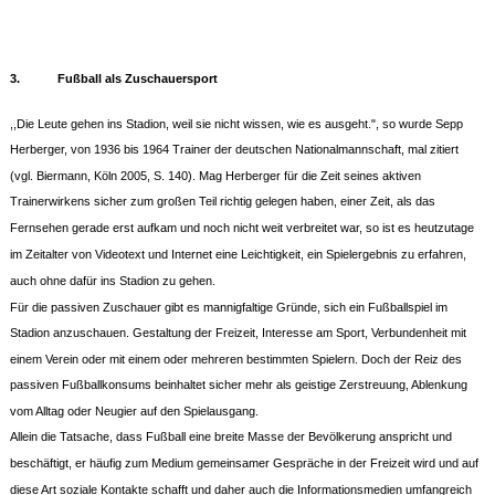
3.
Fußball als Zuschauersport
,,Die Leute gehen ins Stadion, weil sie nicht wissen, wie es ausgeht.", so wurde Sepp
Herberger, von 1936 bis 1964 Trainer der deutschen Nationalmannschaft, mal zitiert
(vgl. Biermann, Köln 2005, S. 140). Mag Herberger für die Zeit seines aktiven
Trainerwirkens sicher zum großen Teil richtig gelegen haben, einer Zeit, als das
Fernsehen gerade erst aufkam und noch nicht weit verbreitet war, so ist es heutzutage
im Zeitalter von Videotext und Internet eine Leichtigkeit, ein Spielergebnis zu erfahren,
auch ohne dafür ins Stadion zu gehen.
Für die passiven Zuschauer gibt es mannigfaltige Gründe, sich ein Fußballspiel im
Stadion anzuschauen. Gestaltung der Freizeit, Interesse am Sport, Verbundenheit mit
einem Verein oder mit einem oder mehreren bestimmten Spielern. Doch der Reiz des
passiven Fußballkonsums beinhaltet sicher mehr als geistige Zerstreuung, Ablenkung
vom Alltag oder Neugier auf den Spielausgang.
Allein die Tatsache, dass Fußball eine breite Masse der Bevölkerung anspricht und
beschäftigt, er häufig zum Medium gemeinsamer Gespräche in der Freizeit wird und auf
diese Art soziale Kontakte schafft und daher auch die Informationsmedien umfangreich