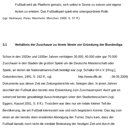
Fußball wird als Plattform genutzt, sich selbst in Szene zu setzen und eigene
Action zu erleben. Das Fußballspiel spielt eine untergeordnete Rolle.
(vgl. Heitmeyer, Peter, Weinheim, München 1988, S. 57 ff.)
3.1
Verhältnis der Zuschauer zu ihrem Verein vor Gründung der Bundesliga
Schon in den 1920er und 1930er Jahren verfolgten 30.000, 40.000 oder gar 70.000
Zuschauer in den Stadien die großen Spiele um die Deutsche Meisterschaft oder
Spiele, an denen die Nationalmannschaft beteiligt war (vgl. Schalke 04 e.V. [Hrsg.],
Gelsenkirchen, 1991, S. 162 ff.; vgl.
http://www.dfb.de
, 06.05.2009
Dokumente aus dieser Zeit wie Zeitungsberichte etc. belegen dies. In jenen Jahren
durchlief der Fußball also bereits eine Entwicklung zum Zuschauersport. Auch gab es
seinerzeit bereits gewalttätige Ausschreitungen unter den Stadionbesuchern (vgl.
Eggers, Kassel 2001, S. 6 ff.). Trotzdem war dies nur ein relativ kleiner Teil der
Bevölkerung, die am Fußball interessiert war und sich begeistern konnte. Das lag zum
einen an der bereits oben erwähnten Abneigung der Turner. Dazu kam, dass der
Fußball damals noch nicht die mediale Bedeutung der heutigen Zeit und durch die