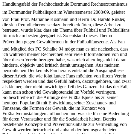
Handlungsfeld der Fachhochschule Dortmund Rechtsextremismus
im Dortmunder Fußballsport im Wintersemester 2008/09, geleitet
von Frau Prof. Marianne Kosmann und Herrn Dr. Harald Rüßler,
die sich freundlicherweise dazu bereit erklärten, diese Arbeit zu
betreuen, wurde klar, dass ein Thema über Fußball und Fußballfans
für mich am besten geeignet ist. So entstand dieses Thema
Prävention gegen Gewaltformen in der Fußballfanszene. Als Fan
und Mitglied des FC Schalke 04 möge man es mir nachsehen, dass
ich während meiner Recherchen sehr viele Informationen von und
über diesen Verein bezogen habe, was mich allerdings nicht daran
hinderte, objektiv und kritisch damit umzugehen. Aus meinem
persönlichen Denken als Fan heraus entstand die Ausgangsthese
dieser Arbeit, die wie folgt lautet: Fans möchten von ihrem Verein
respektiert werden und das Gefühl haben, dazuzugehören, und zwar
als kleiner, aber nicht unwichtiger Teil des Ganzen. Ist das der Fall,
kann man schon viel Gewaltpotenzial im Vorfeld verringern.
So beschreibe ich die Anfänge des Fußballspiels bis zu seiner
heutigen Popularität mit Entwicklung seiner Zuschauer- und
Fanszene, die Formen der Gewalt, die im Kontext von
Fußballveranstaltungen auftauchen und was sie für eine Bedeutung
für deren Veranstalter und für die Sozialarbeit haben. Bereits
bestehende Konzepte und Präventionsinhalte zur Vermeidung von
Gewalt werden betrachtet und anhand der herausgearbeiteten