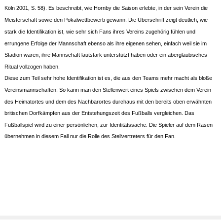
Köln 2001, S. 58). Es beschreibt, wie Hornby die Saison erlebte, in der sein Verein die
Meisterschaft sowie den Pokalwettbewerb gewann. Die Überschrift zeigt deutlich, wie
stark die Identifikation ist, wie sehr sich Fans ihres Vereins zugehörig fühlen und
errungene Erfolge der Mannschaft ebenso als ihre eigenen sehen, einfach weil sie im
Stadion waren, ihre Mannschaft lautstark unterstützt haben oder ein abergläubisches
Ritual vollzogen haben.
Diese zum Teil sehr hohe Identifikation ist es, die aus den Teams mehr macht als bloße
Vereinsmannschaften. So kann man den Stellenwert eines Spiels zwischen dem Verein
des Heimatortes und dem des Nachbarortes durchaus mit den bereits oben erwähnten
britischen Dorfkämpfen aus der Entstehungszeit des Fußballs vergleichen. Das
Fußballspiel wird zu einer persönlichen, zur Identitätssache. Die Spieler auf dem Rasen
übernehmen in diesem Fall nur die Rolle des Stellvertreters für den Fan.