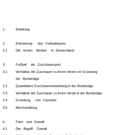
1.
Einleitung
2.
Entstehung
des
Fußballsports
2.1
Die
ersten
Vereine
in
Deutschland
3.
Fußball
als
Zuschauersport
3.1
Verhältnis der Zuschauer zu ihrem Verein vor Gründung
der
Bundesliga
3.2
Quantitative Zuschauerentwicklung in der Bundesliga
3.3
Verhältnis der Zuschauer zu ihrem Verein in der Bundesliga
3.4
Gründung
von
Fanclubs
3.5
Merchandising
4.
Fans
und
Gewalt
4.1
Der
Begriff
Gewalt