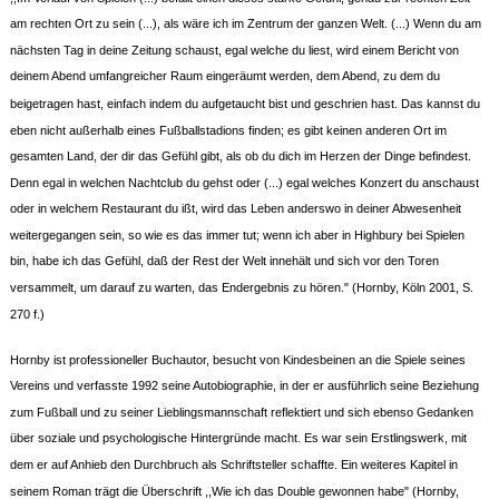
am rechten Ort zu sein (...), als wäre ich im Zentrum der ganzen Welt. (...) Wenn du am
nächsten Tag in deine Zeitung schaust, egal welche du liest, wird einem Bericht von
deinem Abend umfangreicher Raum eingeräumt werden, dem Abend, zu dem du
beigetragen hast, einfach indem du aufgetaucht bist und geschrien hast. Das kannst du
eben nicht außerhalb eines Fußballstadions finden; es gibt keinen anderen Ort im
gesamten Land, der dir das Gefühl gibt, als ob du dich im Herzen der Dinge befindest.
Denn egal in welchen Nachtclub du gehst oder (...) egal welches Konzert du anschaust
oder in welchem Restaurant du ißt, wird das Leben anderswo in deiner Abwesenheit
weitergegangen sein, so wie es das immer tut; wenn ich aber in Highbury bei Spielen
bin, habe ich das Gefühl, daß der Rest der Welt innehält und sich vor den Toren
versammelt, um darauf zu warten, das Endergebnis zu hören." (Hornby, Köln 2001, S.
270 f.)
Hornby ist professioneller Buchautor, besucht von Kindesbeinen an die Spiele seines
Vereins und verfasste 1992 seine Autobiographie, in der er ausführlich seine Beziehung
zum Fußball und zu seiner Lieblingsmannschaft reflektiert und sich ebenso Gedanken
über soziale und psychologische Hintergründe macht. Es war sein Erstlingswerk, mit
dem er auf Anhieb den Durchbruch als Schriftsteller schaffte. Ein weiteres Kapitel in
seinem Roman trägt die Überschrift ,,Wie ich das Double gewonnen habe" (Hornby,