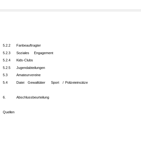
5.2.2
Fanbeauftragter
5.2.3
Soziales
Engagement
5.2.4
Kids-Clubs
5.2.5
Jugendabteilungen
5.3
Amateurvereine
5.4
Datei
Gewalttäter
Sport
/
Polizeieinsätze
6.
Abschlussbeurteilung
Quellen