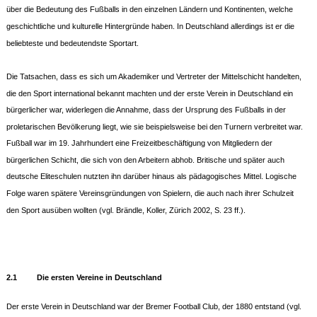
über die Bedeutung des Fußballs in den einzelnen Ländern und Kontinenten, welche
geschichtliche und kulturelle Hintergründe haben. In Deutschland allerdings ist er die
beliebteste und bedeutendste Sportart.
Die Tatsachen, dass es sich um Akademiker und Vertreter der Mittelschicht handelten,
die den Sport international bekannt machten und der erste Verein in Deutschland ein
bürgerlicher war, widerlegen die Annahme, dass der Ursprung des Fußballs in der
proletarischen Bevölkerung liegt, wie sie beispielsweise bei den Turnern verbreitet war.
Fußball war im 19. Jahrhundert eine Freizeitbeschäftigung von Mitgliedern der
bürgerlichen Schicht, die sich von den Arbeitern abhob. Britische und später auch
deutsche Eliteschulen nutzten ihn darüber hinaus als pädagogisches Mittel. Logische
Folge waren spätere Vereinsgründungen von Spielern, die auch nach ihrer Schulzeit
den Sport ausüben wollten (vgl. Brändle, Koller, Zürich 2002, S. 23 ff.).
2.1
Die ersten Vereine in Deutschland
Der erste Verein in Deutschland war der Bremer Football Club, der 1880 entstand (vgl.