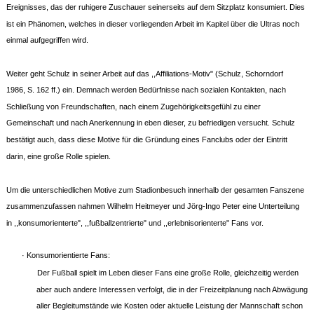
Ereignisses, das der ruhigere Zuschauer seinerseits auf dem Sitzplatz konsumiert. Dies
ist ein Phänomen, welches in dieser vorliegenden Arbeit im Kapitel über die Ultras noch
einmal aufgegriffen wird.
Weiter geht Schulz in seiner Arbeit auf das ,,Affiliations-Motiv" (Schulz, Schorndorf
1986, S. 162 ff.) ein. Demnach werden Bedürfnisse nach sozialen Kontakten, nach
Schließung von Freundschaften, nach einem Zugehörigkeitsgefühl zu einer
Gemeinschaft und nach Anerkennung in eben dieser, zu befriedigen versucht. Schulz
bestätigt auch, dass diese Motive für die Gründung eines Fanclubs oder der Eintritt
darin, eine große Rolle spielen.
Um die unterschiedlichen Motive zum Stadionbesuch innerhalb der gesamten Fanszene
zusammenzufassen nahmen Wilhelm Heitmeyer und Jörg-Ingo Peter eine Unterteilung
in ,,konsumorienterte", ,,fußballzentrierte" und ,,erlebnisorienterte" Fans vor.
· Konsumorientierte Fans:
Der Fußball spielt im Leben dieser Fans eine große Rolle, gleichzeitig werden
aber auch andere Interessen verfolgt, die in der Freizeitplanung nach Abwägung
aller Begleitumstände wie Kosten oder aktuelle Leistung der Mannschaft schon