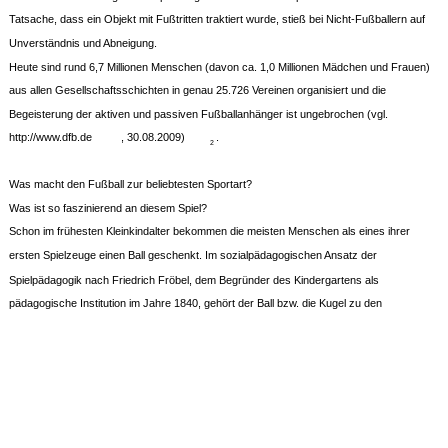
Tatsache, dass ein Objekt mit Fußtritten traktiert wurde, stieß bei Nicht-Fußballern auf
Unverständnis und Abneigung.
Heute sind rund 6,7 Millionen Menschen (davon ca. 1,0 Millionen Mädchen und Frauen)
aus allen Gesellschaftsschichten in genau 25.726 Vereinen organisiert und die
Begeisterung der aktiven und passiven Fußballanhänger ist ungebrochen (vgl.
http://www.dfb.de
, 30.08.2009)
.
2
Was macht den Fußball zur beliebtesten Sportart?
Was ist so faszinierend an diesem Spiel?
Schon im frühesten Kleinkindalter bekommen die meisten Menschen als eines ihrer
ersten Spielzeuge einen Ball geschenkt. Im sozialpädagogischen Ansatz der
Spielpädagogik nach Friedrich Fröbel, dem Begründer des Kindergartens als
pädagogische Institution im Jahre 1840, gehört der Ball bzw. die Kugel zu den