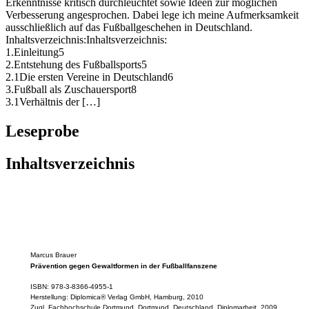
Erkenntnisse kritisch durchleuchtet sowie Ideen zur möglichen
Verbesserung angesprochen. Dabei lege ich meine Aufmerksamkeit
ausschließlich auf das Fußballgeschehen in Deutschland.
Inhaltsverzeichnis:Inhaltsverzeichnis:
1.Einleitung5
2.Entstehung des Fußballsports5
2.1Die ersten Vereine in Deutschland6
3.Fußball als Zuschauersport8
3.1Verhältnis der […]
Leseprobe
Inhaltsverzeichnis
Marcus Brauer
Prävention gegen Gewaltformen in der Fußballfanszene
ISBN: 978-3-8366-4955-1
Herstellung: Diplomica® Verlag GmbH, Hamburg, 2010
Zugl. Fachhochschule Dortmund, Dortmund, Deutschland, Diplomarbeit, 2009