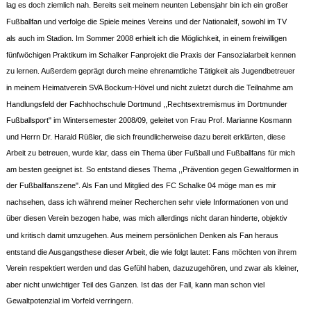
lag es doch ziemlich nah. Bereits seit meinem neunten Lebensjahr bin ich ein großer
Fußballfan und verfolge die Spiele meines Vereins und der Nationalelf, sowohl im TV
als auch im Stadion. Im Sommer 2008 erhielt ich die Möglichkeit, in einem freiwilligen
fünfwöchigen Praktikum im Schalker Fanprojekt die Praxis der Fansozialarbeit kennen
zu lernen. Außerdem geprägt durch meine ehrenamtliche Tätigkeit als Jugendbetreuer
in meinem Heimatverein SVA Bockum-Hövel und nicht zuletzt durch die Teilnahme am
Handlungsfeld der Fachhochschule Dortmund ,,Rechtsextremismus im Dortmunder
Fußballsport" im Wintersemester 2008/09, geleitet von Frau Prof. Marianne Kosmann
und Herrn Dr. Harald Rüßler, die sich freundlicherweise dazu bereit erklärten, diese
Arbeit zu betreuen, wurde klar, dass ein Thema über Fußball und Fußballfans für mich
am besten geeignet ist. So entstand dieses Thema ,,Prävention gegen Gewaltformen in
der Fußballfanszene". Als Fan und Mitglied des FC Schalke 04 möge man es mir
nachsehen, dass ich während meiner Recherchen sehr viele Informationen von und
über diesen Verein bezogen habe, was mich allerdings nicht daran hinderte, objektiv
und kritisch damit umzugehen. Aus meinem persönlichen Denken als Fan heraus
entstand die Ausgangsthese dieser Arbeit, die wie folgt lautet: Fans möchten von ihrem
Verein respektiert werden und das Gefühl haben, dazuzugehören, und zwar als kleiner,
aber nicht unwichtiger Teil des Ganzen. Ist das der Fall, kann man schon viel
Gewaltpotenzial im Vorfeld verringern.