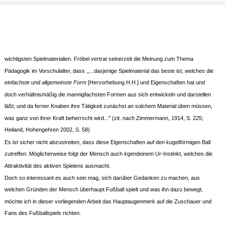
wichtigsten Spielmaterialien. Fröbel vertrat seinerzeit die Meinung zum Thema
Pädagogik im Vorschulalter, dass ,,...dasjenige Spielmaterial das beste ist, welches die
einfachste und allgemeinste Form
[Hervorhebung H.H.] und Eigenschaften hat und
doch verhältnismäßig die mannigfachsten Formen aus sich entwickeln und darstellen
läßt; und da ferner Knaben ihre Tätigkeit zunächst an solchem Material üben müssen,
was ganz von ihrer Kraft beherrscht wird..." (zit. nach Zimmermann, 1914, S. 225;
Heiland, Hohengehren 2002, S. 58)
Es ist sicher nicht abzustreiten, dass diese Eigenschaften auf den kugelförmigen Ball
zutreffen. Möglicherweise folgt der Mensch auch irgendeinem Ur-Instinkt, welches die
Attraktivität des aktiven Spielens ausmacht.
Doch so interessant es auch sein mag, sich darüber Gedanken zu machen, aus
welchen Gründen der Mensch überhaupt Fußball spielt und was ihn dazu bewegt,
möchte ich in dieser vorliegenden Arbeit das Hauptaugenmerk auf die Zuschauer und
Fans des Fußballspiels richten.