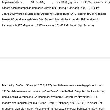
http://www.dfb.de
, 31.05.2009)
. Der 1888 gegründete BFC Germania Berlin is
1
älteste noch bestehende deutsche Verein (vgl. Hering, Göttingen, 2002, S. 21). Im
Jahre 1900 wurde in Leipzig der Deutsche Fußball-Bund (DFB) gegründet, dem damals
bereits 86 Vereine angehörten. Vier Jahre später zählte er bereits 194 Vereine mit
insgesamt 9.317 Mitgliedern, 1913 waren es 161.613 Mitglieder (vgl. Schulze-
Marmeling, Steffen, Göttingen 2002, S.17). Nach dem ersten Weltkrieg gab es in den
1920er Jahren einen besonders großen Zulauf zum Fußball. Die politische Umwälzung
und die damit verbundene Gründung der Weimarer Republik im November 1918
machte dies möglich (vgl. u.a. Hering [Hrsg.], Göttingen, 2002, S. 103). In dieser Zeit
gründeten sich die meisten Vereine und Fußball avancierte zur beliebtesten Sportart in