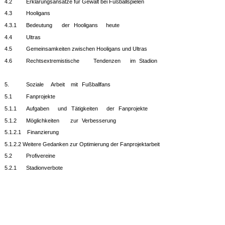
4.2
Erklärungsansätze für Gewalt bei Fußballspielen
4.3
Hooligans
4.3.1
Bedeutung
der
Hooligans
heute
4.4
Ultras
4.5
Gemeinsamkeiten zwischen Hooligans und Ultras
4.6
Rechtsextremistische
Tendenzen
im
Stadion
5.
Soziale
Arbeit
mit
Fußballfans
5.1
Fanprojekte
5.1.1
Aufgaben
und
Tätigkeiten
der
Fanprojekte
5.1.2
Möglichkeiten
zur
Verbesserung
5.1.2.1
Finanzierung
5.1.2.2 Weitere Gedanken zur Optimierung der Fanprojektarbeit
5.2
Profivereine
5.2.1
Stadionverbote