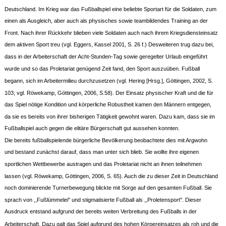
Deutschland. Im Krieg war das Fußballspiel eine beliebte Sportart für die Soldaten, zum
einen als Ausgleich, aber auch als physisches sowie teambildendes Training an der
Front. Nach ihrer Rückkehr blieben viele Soldaten auch nach ihrem Kriegsdiensteinsatz
dem aktiven Sport treu (vgl. Eggers, Kassel 2001, S. 26 f.) Desweiteren trug dazu bei,
dass in der Arbeiterschaft der Acht-Stunden-Tag sowie geregelter Urlaub eingeführt
wurde und so das Proletariat genügend Zeit fand, den Sport auszuüben. Fußball
begann, sich im Arbeitermilieu durchzusetzen (vgl. Hering [Hrsg.], Göttingen, 2002, S.
103; vgl. Röwekamp, Göttingen, 2006, S.58). Der Einsatz physischer Kraft und die für
das Spiel nötige Kondition und körperliche Robustheit kamen den Männern entgegen,
da sie es bereits von ihrer bisherigen Tätigkeit gewohnt waren. Dazu kam, dass sie im
Fußballspiel auch gegen die elitäre Bürgerschaft gut aussehen konnten.
Die bereits fußballspielende bürgerliche Bevölkerung beobachtete dies mit Argwohn
und bestand zunächst darauf, dass man unter sich blieb. Sie wollte ihre eigenen
sportlichen Wettbewerbe austragen und das Proletariat nicht an ihnen teilnehmen
lassen (vgl. Röwekamp, Göttingen, 2006, S. 65). Auch die zu dieser Zeit in Deutschland
noch dominierende Turnerbewegung blickte mit Sorge auf den gesamten Fußball. Sie
sprach von ,,Fußlümmelei" und stigmatisierte Fußball als ,,Proletensport". Dieser
Ausdruck entstand aufgrund der bereits weiten Verbreitung des Fußballs in der
Arbeiterschaft. Dazu galt das Spiel aufgrund des hohen Körpereinsatzes als roh und die