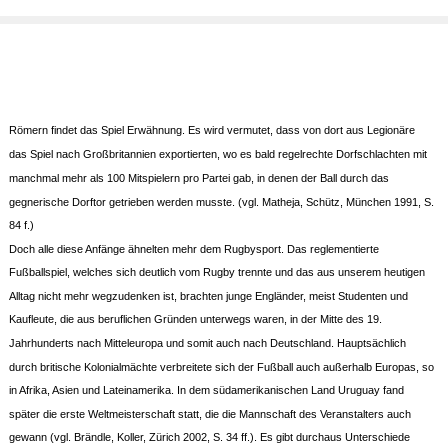
Römern findet das Spiel Erwähnung. Es wird vermutet, dass von dort aus Legionäre
das Spiel nach Großbritannien exportierten, wo es bald regelrechte Dorfschlachten mit
manchmal mehr als 100 Mitspielern pro Partei gab, in denen der Ball durch das
gegnerische Dorftor getrieben werden musste. (vgl. Matheja, Schütz, München 1991, S.
84 f.)
Doch alle diese Anfänge ähnelten mehr dem Rugbysport. Das reglementierte
Fußballspiel, welches sich deutlich vom Rugby trennte und das aus unserem heutigen
Alltag nicht mehr wegzudenken ist, brachten junge Engländer, meist Studenten und
Kaufleute, die aus beruflichen Gründen unterwegs waren, in der Mitte des 19.
Jahrhunderts nach Mitteleuropa und somit auch nach Deutschland. Hauptsächlich
durch britische Kolonialmächte verbreitete sich der Fußball auch außerhalb Europas, so
in Afrika, Asien und Lateinamerika. In dem südamerikanischen Land Uruguay fand
später die erste Weltmeisterschaft statt, die die Mannschaft des Veranstalters auch
gewann (vgl. Brändle, Koller, Zürich 2002, S. 34 ff.). Es gibt durchaus Unterschiede