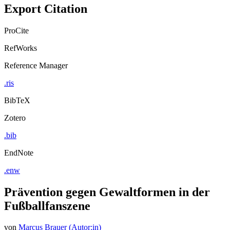
Export Citation
ProCite
RefWorks
Reference Manager
.ris
BibTeX
Zotero
.bib
EndNote
.enw
Prävention gegen Gewaltformen in der
Fußballfanszene
von
Marcus Brauer (Autor:in)