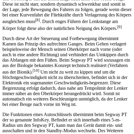
Eine Drehung um die Hochachse, also Lenken, erfolgt, indem man
den Oberkörper mit der Lenkstange nach links oder rechts beugt.
Diese ist nicht starr, sondern dynamisch schwenkbar und somit in
der Lage, jede Bewegung des Fahrers zu folgen, gerade wenn dieser
bei einer Kurvenfahrt die Fliehkräfte durch Verlagerung des Körpers
[8]
ausgleichen muss
. Durch enges Führen der Lenkstange am
[9]
Körper folgt diese also der natürlichen Neigung des Körpers.
Durch diese Art der Steuerung und Fortbewegung übernimmt
Kamen das Prinzip des aufrechten Ganges. Beim Gehen verlagert
beispielsweise der Mensch seinen Oberkörper nach vorne (oder
auch in eine andere Richtung) und verhindert das Umkippen durch
das Abfangen mit den Füßen. Beim Segway PT wird sozusagen ein
aus der Biologie bekanntes Konzept technisch realisiert (Verfahren
[10]
aus der Bionik).
Um nicht zu weit zu kippen und um die
Höchstgeschwindigkeit nicht zu überschreiten, befindet sich in der
Elektronik ein sogenannter Geschwindigkeits-begrenzer. Diese
Begrenzung erfolgt dadurch, dass nahe am Tempolimit der Lenker
immer näher an den Oberkörper herangedrückt wird. Somit ist
automatisch ein weiteres Beschleunigen unmöglich, da der Lenker
bei einer Beuge nach vorne im Weg ist.
Die Funktionen eines Autoschlüssels übernimmt beim Segway PT
der so genannte InfoKey. Befindet er sich innerhalb eines 5-m-