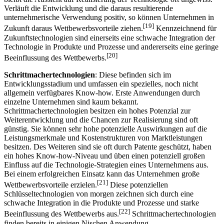
Chancen, Patente und geschütztes Know-how zu erarbeiten. Jedoch
bleibt die Aussicht auf Realisierung der Technologie oft ungewiss.
Verläuft die Entwicklung und die daraus resultierende
unternehmerische Verwendung positiv, so können Unternehmen in
[19]
Zukunft daraus Wettbewerbsvorteile ziehen.
Kennzeichnend für
Zukunftstechnologien sind einerseits eine schwache Integration der
Technologie in Produkte und Prozesse und andererseits eine geringe
[20]
Beeinflussung des Wettbewerbs.
Schrittmachertechnologien
: Diese befinden sich im
Entwicklungsstadium und umfassen ein spezielles, noch nicht
allgemein verfügbares Know-how. Erste Anwendungen durch
einzelne Unternehmen sind kaum bekannt.
Schrittmachertechnologien besitzen ein hohes Potenzial zur
Weiterentwicklung und die Chancen zur Realisierung sind oft
günstig. Sie können sehr hohe potenzielle Auswirkungen auf die
Leistungsmerkmale und Kostenstrukturen von Marktleistungen
besitzen. Des Weiteren sind sie oft durch Patente geschützt, haben
ein hohes Know-how-Niveau und üben einen potenziell großen
Einfluss auf die Technologie-Strategien eines Unternehmens aus.
Bei einem erfolgreichen Einsatz kann das Unternehmen große
[21]
Wettbewerbsvorteile erzielen.
Diese potenziellen
Schlüsseltechnologien von morgen zeichnen sich durch eine
schwache Integration in die Produkte und Prozesse und starke