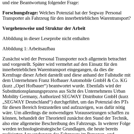
Segway Personal Transporter gezeigt haben. Zu diesem Zweck
erfolgen eine themenbezogene Veranschaulichung des Fahrzeugs
und eine Beantwortung folgender Frage:
Forschungsfrage:
Welches Potenzial hat der Segway Personal
Transporter als Fahrzeug für den innerbetrieblichen Warentransport?
Vorgehensweise und Struktur der Arbeit
Abbildung in dieser Leseprobe nicht enthalten
Abbildung 1: Arbeitsaufbau
Zunächst wird der Personal Transporter noch allgemein betrachtet
und vorgestellt. Später wird vermehrt auf den Einsatz für den
innerbetrieblichen Warentransport eingegangen, da dies die
Kernfrage dieser Arbeit darstellt und diese anhand der Fallstudie mit
dem Unternehmen Franz Hofbauer Automobile GmbH & Co. KG
(kurz „Opel Hofbauer“) beantwortet wurde. Ebenfalls wird der
Substitutionsplanungsprozess aus Sicht des Unternehmens Urban
Mobility Germany, Authorized SEGWAY Distributor GmbH (kurz
„SEGWAY Deutschland“) durchgeführt, um das Potenzial des PTs
für diesen Bereich festzustellen und aufzuzeigen, was dafür nötig
wäre. Um allerdings die notwendigen Voraussetzungen schaffen zu
können, behandelt der Theorieteil zunächst den Stand der Technik,