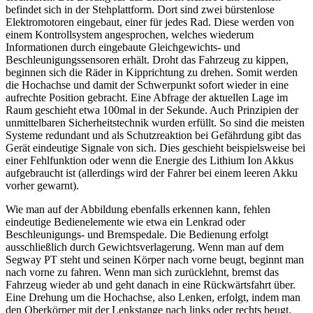
nebeneinander. Diese Anordnung lässt das Gerät völlig instabil
erscheinen. Die Lösung für das dennoch sichere Fahrverhalten
befindet sich in der Stehplattform. Dort sind zwei bürstenlose
Elektromotoren eingebaut, einer für jedes Rad. Diese werden von
einem Kontrollsystem angesprochen, welches wiederum
Informationen durch eingebaute Gleichgewichts- und
Beschleunigungssensoren erhält. Droht das Fahrzeug zu kippen,
beginnen sich die Räder in Kipprichtung zu drehen. Somit werden
die Hochachse und damit der Schwerpunkt sofort wieder in eine
aufrechte Position gebracht. Eine Abfrage der aktuellen Lage im
Raum geschieht etwa 100mal in der Sekunde. Auch Prinzipien der
unmittelbaren Sicherheitstechnik wurden erfüllt. So sind die meisten
Systeme redundant und als Schutzreaktion bei Gefährdung gibt das
Gerät eindeutige Signale von sich. Dies geschieht beispielsweise bei
einer Fehlfunktion oder wenn die Energie des Lithium Ion Akkus
aufgebraucht ist (allerdings wird der Fahrer bei einem leeren Akku
vorher gewarnt).
Wie man auf der Abbildung ebenfalls erkennen kann, fehlen
eindeutige Bedienelemente wie etwa ein Lenkrad oder
Beschleunigungs- und Bremspedale. Die Bedienung erfolgt
ausschließlich durch Gewichtsverlagerung. Wenn man auf dem
Segway PT steht und seinen Körper nach vorne beugt, beginnt man
nach vorne zu fahren. Wenn man sich zurücklehnt, bremst das
Fahrzeug wieder ab und geht danach in eine Rückwärtsfahrt über.