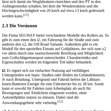
Radius um den Segway PT, kann man das Gerät damit ein- und
ausschalten und in den Standby-Modus wechseln. Des Weiteren
lässt sich damit ein Wegfahralarm einrichten und den PT in den
Anfängermodus schalten, bei dem die Wendereaktion und die
Höchstgeschwindigkeit von 20 km/h auf etwa 13 km/h gedrosselt
[11]
werden kann.
2.3 Die Versionen
Die Firma SEGWAY bietet verschiedene Modelle des Rollers an. So
gibt es zum einen den i2, ein Fahrzeug für die Straße und zum
anderen den x2, die Off-Road Variante. Außerdem gibt es ein
Modell für den speziellen Einsatz auf Golfplätzen, der sich zum x2
vor allem durch eine rasenschonende Bereifung und Möglichkeit
zum Golfschlägertransport unterscheidet. Charakteristika und
Eigenschaften werden im folgenden Teil näher behandelt.
i2
: Er eignet sich zur einfachen Nutzung auf vielfältigen
Untergründen wie bspw. Straßen oder Böden im Gebäudeinneren.
Je nach Beladung, Untergrund und Fahrstil liefern die Lithium-
Ionen-Batterien Energie für eine Fahrstrecke bis zu 38 km. Somit
kann er sowohl für Fahrten zum Arbeitsplatz als auch für
Besorgungen und Ähnlichem eingesetzt werden, ohne
Autostellplätze nutzen zu müssen. Daher sind die
[12]