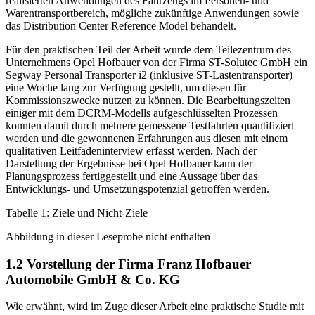
also eine allgemeine Beschreibung des Fahrzeugs. In weiterer Folge
werden technologiestrategische Grundlagen, die heute bereits
realisierten Anwendungen des Fahrzeugs im Personen- und
Warentransportbereich, mögliche zukünftige Anwendungen sowie
das Distribution Center Reference Model behandelt.
Für den praktischen Teil der Arbeit wurde dem Teilezentrum des
Unternehmens Opel Hofbauer von der Firma ST-Solutec GmbH ein
Segway Personal Transporter i2 (inklusive ST-Lastentransporter)
eine Woche lang zur Verfügung gestellt, um diesen für
Kommissionszwecke nutzen zu können. Die Bearbeitungszeiten
einiger mit dem DCRM-Modells aufgeschlüsselten Prozessen
konnten damit durch mehrere gemessene Testfahrten quantifiziert
werden und die gewonnenen Erfahrungen aus diesen mit einem
qualitativen Leitfadeninterview erfasst werden. Nach der
Darstellung der Ergebnisse bei Opel Hofbauer kann der
Planungsprozess fertiggestellt und eine Aussage über das
Entwicklungs- und Umsetzungspotenzial getroffen werden.
Tabelle 1: Ziele und Nicht-Ziele
Abbildung in dieser Leseprobe nicht enthalten
1.2 Vorstellung der Firma Franz Hofbauer
Automobile GmbH & Co. KG