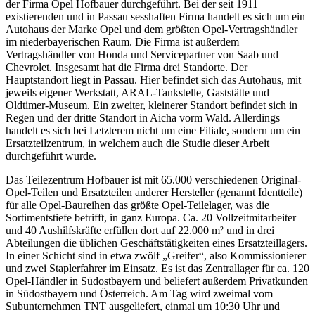
Wie erwähnt, wird im Zuge dieser Arbeit eine praktische Studie mit
der Firma Opel Hofbauer durchgeführt. Bei der seit 1911
existierenden und in Passau sesshaften Firma handelt es sich um ein
Autohaus der Marke Opel und dem größten Opel-Vertragshändler
im niederbayerischen Raum. Die Firma ist außerdem
Vertragshändler von Honda und Servicepartner von Saab und
Chevrolet. Insgesamt hat die Firma drei Standorte. Der
Hauptstandort liegt in Passau. Hier befindet sich das Autohaus, mit
jeweils eigener Werkstatt, ARAL-Tankstelle, Gaststätte und
Oldtimer-Museum. Ein zweiter, kleinerer Standort befindet sich in
Regen und der dritte Standort in Aicha vorm Wald. Allerdings
handelt es sich bei Letzterem nicht um eine Filiale, sondern um ein
Ersatzteilzentrum, in welchem auch die Studie dieser Arbeit
durchgeführt wurde.
Das Teilezentrum Hofbauer ist mit 65.000 verschiedenen Original-
Opel-Teilen und Ersatzteilen anderer Hersteller (genannt Identteile)
für alle Opel-Baureihen das größte Opel-Teilelager, was die
Sortimentstiefe betrifft, in ganz Europa. Ca. 20 Vollzeitmitarbeiter
und 40 Aushilfskräfte erfüllen dort auf 22.000 m² und in drei
Abteilungen die üblichen Geschäftstätigkeiten eines Ersatzteillagers.
In einer Schicht sind in etwa zwölf „Greifer“, also Kommissionierer
und zwei Staplerfahrer im Einsatz. Es ist das Zentrallager für ca. 120
Opel-Händler in Südostbayern und beliefert außerdem Privatkunden