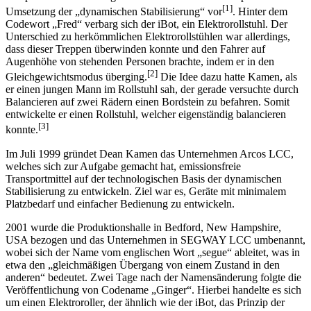
Im Jahre 1999 stellte Kamen in Kooperation mit der Firma
Independence Technologie erstmals sein erstes Konzept zur
[1]
Umsetzung der „dynamischen Stabilisierung“ vor
. Hinter dem
Codewort „Fred“ verbarg sich der iBot, ein Elektrorollstuhl. Der
Unterschied zu herkömmlichen Elektrorollstühlen war allerdings,
dass dieser Treppen überwinden konnte und den Fahrer auf
Augenhöhe von stehenden Personen brachte, indem er in den
[2]
Gleichgewichtsmodus überging.
Die Idee dazu hatte Kamen, als
er einen jungen Mann im Rollstuhl sah, der gerade versuchte durch
Balancieren auf zwei Rädern einen Bordstein zu befahren. Somit
entwickelte er einen Rollstuhl, welcher eigenständig balancieren
[3]
konnte.
Im Juli 1999 gründet Dean Kamen das Unternehmen Arcos LCC,
welches sich zur Aufgabe gemacht hat, emissionsfreie
Transportmittel auf der technologischen Basis der dynamischen
Stabilisierung zu entwickeln. Ziel war es, Geräte mit minimalem
Platzbedarf und einfacher Bedienung zu entwickeln.
2001 wurde die Produktionshalle in Bedford, New Hampshire,
USA bezogen und das Unternehmen in SEGWAY LCC umbenannt,
wobei sich der Name vom englischen Wort „segue“ ableitet, was in
etwa den „gleichmäßigen Übergang von einem Zustand in den
anderen“ bedeutet. Zwei Tage nach der Namensänderung folgte die