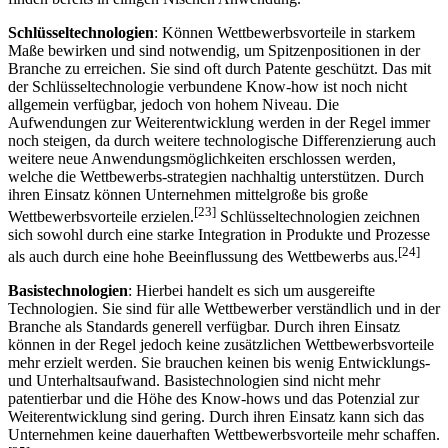
[22]
Beeinflussung des Wettbewerbs aus.
Schrittmachertechnologien
finden bereits in einigen Nischen Anwendung.
Schlüsseltechnologien
: Können Wettbewerbsvorteile in starkem
Maße bewirken und sind notwendig, um Spitzenpositionen in der
Branche zu erreichen. Sie sind oft durch Patente geschützt. Das mit
der Schlüsseltechnologie verbundene Know-how ist noch nicht
allgemein verfügbar, jedoch von hohem Niveau. Die
Aufwendungen zur Weiterentwicklung werden in der Regel immer
noch steigen, da durch weitere technologische Differenzierung auch
weitere neue Anwendungsmöglichkeiten erschlossen werden,
welche die Wettbewerbs-strategien nachhaltig unterstützen. Durch
ihren Einsatz können Unternehmen mittelgroße bis große
[23]
Wettbewerbsvorteile erzielen.
Schlüsseltechnologien zeichnen
sich sowohl durch eine starke Integration in Produkte und Prozesse
[24]
als auch durch eine hohe Beeinflussung des Wettbewerbs aus.
Basistechnologien
: Hierbei handelt es sich um ausgereifte
Technologien. Sie sind für alle Wettbewerber verständlich und in der
Branche als Standards generell verfügbar. Durch ihren Einsatz
können in der Regel jedoch keine zusätzlichen Wettbewerbsvorteile
mehr erzielt werden. Sie brauchen keinen bis wenig Entwicklungs-
und Unterhaltsaufwand. Basistechnologien sind nicht mehr
patentierbar und die Höhe des Know-hows und das Potenzial zur