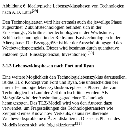
Abbildung in dieser Leseprobe nicht enthalten
Abbildung 6: Idealtypische Lebenszyklusphasen von Technologien
[29]
nach A.D. Little
Den Technologiearten wird hier erstmals auch die jeweilige Phase
zugeordnet. Zukunftstechnologien befinden sich in der
Entstehungs-, Schrittmacher-technologien in der Wachstums-,
Schlüsseltechnologien in der Reife- und Basistechnologien in der
Altersphase. Die Bezugsgröße ist hier der Ausschöpfungsgrad des
Wettbewerbspotenzials. Dieser wird bestimmt durch quantitative
[30]
Faktoren (z.B. Einsatzpotenzial, Investitionen).
3.1.3 Lebenszyklusphasen nach Fort und Ryan
Eine weitere Möglichkeit den Technologielebenszyklus darzustellen,
ist das TLZ-Konzept von Ford und Ryan. Sie unterscheiden bei
ihrem Technologie-lebenszykluskonzept sechs Phasen, die von
Technologien im Lauf der Zeit durchschritten werden. Als
Maßgröße wird der Ausbreitungsgrad einer Technologie
herangezogen. Das TLZ-Modell wird von den Autoren dazu
verwendet, um Fragestellungen des Technologietransfers wie
Zeitpunkt eines Know-how-Verkaufs, daraus resultierende
Wettbewerbsprobleme u.Ä. zu diskutieren. Die sechs Phasen des