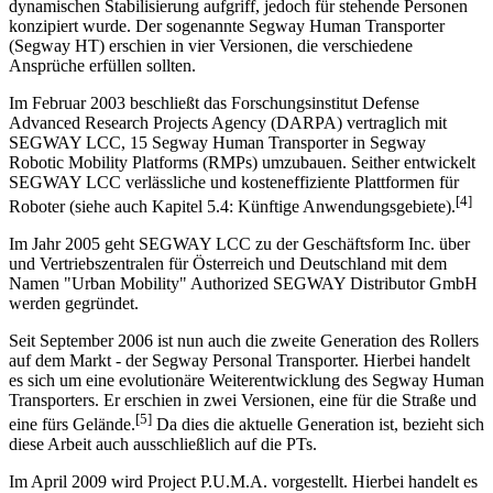
Veröffentlichung von Codename „Ginger“. Hierbei handelte es sich
um einen Elektroroller, der ähnlich wie der iBot, das Prinzip der
dynamischen Stabilisierung aufgriff, jedoch für stehende Personen
konzipiert wurde. Der sogenannte Segway Human Transporter
(Segway HT) erschien in vier Versionen, die verschiedene
Ansprüche erfüllen sollten.
Im Februar 2003 beschließt das Forschungsinstitut Defense
Advanced Research Projects Agency (DARPA) vertraglich mit
SEGWAY LCC, 15 Segway Human Transporter in Segway
Robotic Mobility Platforms (RMPs) umzubauen. Seither entwickelt
SEGWAY LCC verlässliche und kosteneffiziente Plattformen für
[4]
Roboter (siehe auch Kapitel 5.4: Künftige Anwendungsgebiete).
Im Jahr 2005 geht SEGWAY LCC zu der Geschäftsform Inc. über
und Vertriebszentralen für Österreich und Deutschland mit dem
Namen "Urban Mobility" Authorized SEGWAY Distributor GmbH
werden gegründet.
Seit September 2006 ist nun auch die zweite Generation des Rollers
auf dem Markt - der Segway Personal Transporter. Hierbei handelt
es sich um eine evolutionäre Weiterentwicklung des Segway Human
Transporters. Er erschien in zwei Versionen, eine für die Straße und
[5]
eine fürs Gelände.
Da dies die aktuelle Generation ist, bezieht sich
diese Arbeit auch ausschließlich auf die PTs.