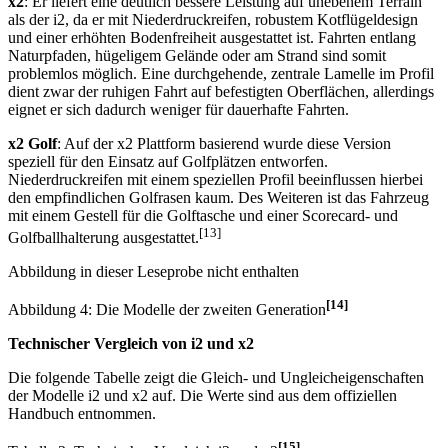
Anwendungsgebiete sehr vielseitig.
x2
: Er liefert eine deutlich bessere Leistung auf unebenem Terrain
als der i2, da er mit Niederdruckreifen, robustem Kotflügeldesign
und einer erhöhten Bodenfreiheit ausgestattet ist. Fahrten entlang
Naturpfaden, hügeligem Gelände oder am Strand sind somit
problemlos möglich. Eine durchgehende, zentrale Lamelle im Profil
dient zwar der ruhigen Fahrt auf befestigten Oberflächen, allerdings
eignet er sich dadurch weniger für dauerhafte Fahrten.
x2 Golf
: Auf der x2 Plattform basierend wurde diese Version
speziell für den Einsatz auf Golfplätzen entworfen.
Niederdruckreifen mit einem speziellen Profil beeinflussen hierbei
den empfindlichen Golfrasen kaum. Des Weiteren ist das Fahrzeug
mit einem Gestell für die Golftasche und einer Scorecard- und
[13]
Golfballhalterung ausgestattet.
Abbildung in dieser Leseprobe nicht enthalten
[14]
Abbildung 4: Die Modelle der zweiten Generation
Technischer Vergleich von i2 und x2
Die folgende Tabelle zeigt die Gleich- und Ungleicheigenschaften
der Modelle i2 und x2 auf. Die Werte sind aus dem offiziellen