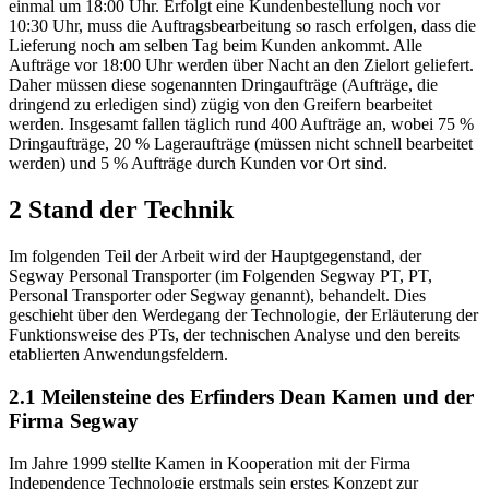
in Südostbayern und Österreich. Am Tag wird zweimal vom
Subunternehmen TNT ausgeliefert, einmal um 10:30 Uhr und
einmal um 18:00 Uhr. Erfolgt eine Kundenbestellung noch vor
10:30 Uhr, muss die Auftragsbearbeitung so rasch erfolgen, dass die
Lieferung noch am selben Tag beim Kunden ankommt. Alle
Aufträge vor 18:00 Uhr werden über Nacht an den Zielort geliefert.
Daher müssen diese sogenannten Dringaufträge (Aufträge, die
dringend zu erledigen sind) zügig von den Greifern bearbeitet
werden. Insgesamt fallen täglich rund 400 Aufträge an, wobei 75 %
Dringaufträge, 20 % Lageraufträge (müssen nicht schnell bearbeitet
werden) und 5 % Aufträge durch Kunden vor Ort sind.
2 Stand der Technik
Im folgenden Teil der Arbeit wird der Hauptgegenstand, der
Segway Personal Transporter (im Folgenden Segway PT, PT,
Personal Transporter oder Segway genannt), behandelt. Dies
geschieht über den Werdegang der Technologie, der Erläuterung der
Funktionsweise des PTs, der technischen Analyse und den bereits
etablierten Anwendungsfeldern.
2.1 Meilensteine des Erfinders Dean Kamen und der
Firma Segway