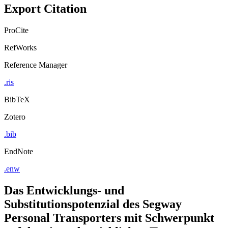
Copy to clipboard
Export Citation
ProCite
RefWorks
Reference Manager
.ris
BibTeX
Zotero
.bib
EndNote
.enw
Das Entwicklungs- und
Substitutionspotenzial des Segway