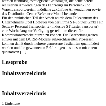
können, behandelt der Theorieteil zunächst den Stand der Technik,
also eine allgemeine Beschreibung des Fahrzeugs. In weiterer Folge
werden technologiestrategische Grundlagen, die heute bereits
realisierten Anwendungen des Fahrzeugs im Personen- und
Warentransportbereich, mögliche zukünftige Anwendungen sowie
das Distribution Center Reference Model behandelt.
Für den praktischen Teil der Arbeit wurde dem Teilezentrum des
Unternehmens Opel Hofbauer von der Firma ST-Solutec GmbH ein
Segway Personal Transporter i2 (inklusive ST-Lastentransporter)
eine Woche lang zur Verfügung gestellt, um diesen für
Kommissionszwecke nutzen zu können. Die Bearbeitungszeiten
einiger mit dem DCRM-Modells aufgeschlüsselten Prozessen
konnten damit durch mehrere gemessene Testfahrten quantifiziert
werden und die gewonnenen Erfahrungen aus diesen mit einem
qualitativen […]
Leseprobe
Inhaltsverzeichnis
Inhaltsverzeichnis