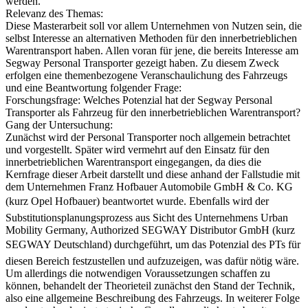
der entsprechenden Hilfsmittel für den Transport sehr weit gefächert
und eine Auswahl des passenden Transportmittels kann schwierig
werden.
Relevanz des Themas:
Diese Masterarbeit soll vor allem Unternehmen von Nutzen sein, die
selbst Interesse an alternativen Methoden für den innerbetrieblichen
Warentransport haben. Allen voran für jene, die bereits Interesse am
Segway Personal Transporter gezeigt haben. Zu diesem Zweck
erfolgen eine themenbezogene Veranschaulichung des Fahrzeugs
und eine Beantwortung folgender Frage:
Forschungsfrage: Welches Potenzial hat der Segway Personal
Transporter als Fahrzeug für den innerbetrieblichen Warentransport?
Gang der Untersuchung:
Zunächst wird der Personal Transporter noch allgemein betrachtet
und vorgestellt. Später wird vermehrt auf den Einsatz für den
innerbetrieblichen Warentransport eingegangen, da dies die
Kernfrage dieser Arbeit darstellt und diese anhand der Fallstudie mit
dem Unternehmen Franz Hofbauer Automobile GmbH & Co. KG
(kurz Opel Hofbauer) beantwortet wurde. Ebenfalls wird der
Substitutionsplanungsprozess aus Sicht des Unternehmens Urban
Mobility Germany, Authorized SEGWAY Distributor GmbH (kurz
SEGWAY Deutschland) durchgeführt, um das Potenzial des PTs für
diesen Bereich festzustellen und aufzuzeigen, was dafür nötig wäre.
Um allerdings die notwendigen Voraussetzungen schaffen zu