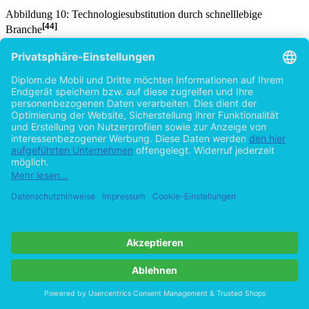
Abbildung in dieser Leseprobe nicht enthalten
Abbildung 10: Technologiesubstitution durch schnelllebige
[44]
Branche
Da jedoch die Technologiesubstitutionsentscheidung für ein
Unternehmen zu einer der wichtigsten
Technologiemanagemententscheidungen zählt und oft mit einem
enormen Aufwand verbunden ist, wird darauf im späteren Teil noch
genauer eingegangen.
3.3 Strategische Technologieentscheidung
Betrachtet man nun die allgemeingültige Theorie der Technologie
inklusive standardisierter Methoden zur Beschreibung einzelner
Technologieprobleme und einer systematischen Übersicht über das
ganze Gebiet, die in den letzten Jahren versucht wurde, so erkennt
man, dass Entscheidungen über Technologie auf strategischer Ebene
getroffen werden müssen. Denn Technologieinvestitionen sind auf
[45]
operativer Ebene oft zu weitreichend.
Technologieprojekte sind
jedoch aufgrund von sich rasch ändernden Marktbedingungen
(Marktunsicherheit) sowie einer möglichen, schnellen Veralterung
von Technologien (technische Unsicherheit) mit großer
Ungewissheit belegt und lassen sich dadurch nur schwierig