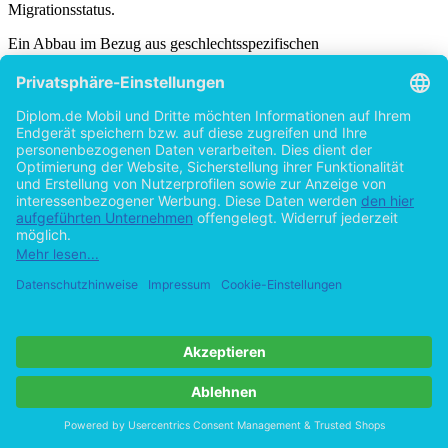
Migrationsstatus.
Ein Abbau im Bezug aus geschlechtsspezifischen
Bildungsungleichheiten hat zum Vorteil der Frauen im hohen Maße
stattgefunden. So haben Frauen es geschafft, dank der
Bildungsexpansion Zugang zu höheren und besseren
Bildungsgängen zu erlangen. Es muss auch hier zwischen
privilegierten und einheimischen Frauen, Frauen aus sozial
schwachen Schichten und Frauen mit Migrationshintergrund
unterschieden werden. Im Allgemeinen jedoch hat für die Frauen
eine Bildungsexplosion stattgefunden.
Der umfassende Abbau von Bildungsungleichheiten nach sozialer
Herkunft hingegen fand nicht, wie 1965 von Dahrendorf erhofft,
statt. Akademikerkinder stellen noch immer den größten Teil der
Schülerinnen und Schüler des Tertiärsektors. Arbeiterkinder sind
weiterhin in den oberen Sektoren unterrepräsentiert, d.h. die
[36]
Bildungschancen
sind noch immer von der sozialen Herkunft
abhängig. Einige Gründe dafür sind, dass die neuen höheren
Bildungsgelegenheiten nur von den oberen Schichten genutzt
werden. Die unteren Schichten haben keinen Zugang zu den
höheren Bildungsgelegenheiten gefunden. Der Grund dafür liegt in
[37]
der Kosten-Nutzen-Kalkulation der Familien.
Die Kosten
entsprechen für die meisten Familien nicht dem erhofften Nutzen,
der daraus hervorgeht.