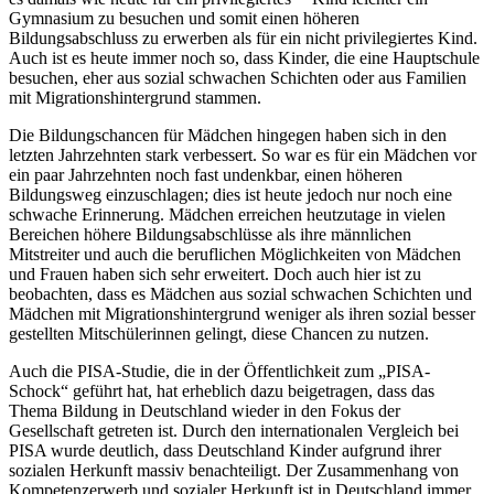
Gymnasium zu besuchen und somit einen höheren
Bildungsabschluss zu erwerben als für ein nicht privilegiertes Kind.
Auch ist es heute immer noch so, dass Kinder, die eine Hauptschule
besuchen, eher aus sozial schwachen Schichten oder aus Familien
mit Migrationshintergrund stammen.
Die Bildungschancen für Mädchen hingegen haben sich in den
letzten Jahrzehnten stark verbessert. So war es für ein Mädchen vor
ein paar Jahrzehnten noch fast undenkbar, einen höheren
Bildungsweg einzuschlagen; dies ist heute jedoch nur noch eine
schwache Erinnerung. Mädchen erreichen heutzutage in vielen
Bereichen höhere Bildungsabschlüsse als ihre männlichen
Mitstreiter und auch die beruflichen Möglichkeiten von Mädchen
und Frauen haben sich sehr erweitert. Doch auch hier ist zu
beobachten, dass es Mädchen aus sozial schwachen Schichten und
Mädchen mit Migrationshintergrund weniger als ihren sozial besser
gestellten Mitschülerinnen gelingt, diese Chancen zu nutzen.
Auch die PISA-Studie, die in der Öffentlichkeit zum „PISA-
Schock“ geführt hat, hat erheblich dazu beigetragen, dass das
Thema Bildung in Deutschland wieder in den Fokus der
Gesellschaft getreten ist. Durch den internationalen Vergleich bei
PISA wurde deutlich, dass Deutschland Kinder aufgrund ihrer
sozialen Herkunft massiv benachteiligt. Der Zusammenhang von
Kompetenzerwerb und sozialer Herkunft ist in Deutschland immer