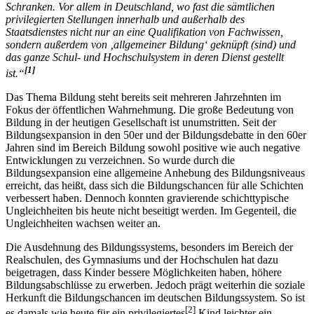
Schranken. Vor allem in Deutschland, wo fast die sämtlichen
privilegierten Stellungen innerhalb und außerhalb des
Staatsdienstes nicht nur an eine Qualifikation von Fachwissen,
sondern außerdem von ‚allgemeiner Bildung‘ geknüpft (sind) und
das ganze Schul- und Hochschulsystem in deren Dienst gestellt
[1]
ist.“
Das Thema Bildung steht bereits seit mehreren Jahrzehnten im
Fokus der öffentlichen Wahrnehmung. Die große Bedeutung von
Bildung in der heutigen Gesellschaft ist unumstritten. Seit der
Bildungsexpansion in den 50er und der Bildungsdebatte in den 60er
Jahren sind im Bereich Bildung sowohl positive wie auch negative
Entwicklungen zu verzeichnen. So wurde durch die
Bildungsexpansion eine allgemeine Anhebung des Bildungsniveaus
erreicht, das heißt, dass sich die Bildungschancen für alle Schichten
verbessert haben. Dennoch konnten gravierende schichttypische
Ungleichheiten bis heute nicht beseitigt werden. Im Gegenteil, die
Ungleichheiten wachsen weiter an.
Die Ausdehnung des Bildungssystems, besonders im Bereich der
Realschulen, des Gymnasiums und der Hochschulen hat dazu
beigetragen, dass Kinder bessere Möglichkeiten haben, höhere
Bildungsabschlüsse zu erwerben. Jedoch prägt weiterhin die soziale
Herkunft die Bildungschancen im deutschen Bildungssystem. So ist
[2]
es damals wie heute für ein privilegiertes
Kind leichter ein