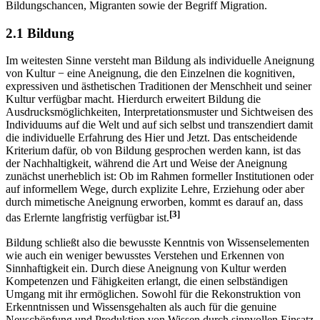
Bildungschancen, Migranten sowie der Begriff Migration.
2.1 Bildung
Im weitesten Sinne versteht man Bildung als individuelle Aneignung
von Kultur − eine Aneignung, die den Einzelnen die kognitiven,
expressiven und ästhetischen Traditionen der Menschheit und seiner
Kultur verfügbar macht. Hierdurch erweitert Bildung die
Ausdrucksmöglichkeiten, Interpretationsmuster und Sichtweisen des
Individuums auf die Welt und auf sich selbst und transzendiert damit
die individuelle Erfahrung des Hier und Jetzt. Das entscheidende
Kriterium dafür, ob von Bildung gesprochen werden kann, ist das
der Nachhaltigkeit, während die Art und Weise der Aneignung
zunächst unerheblich ist: Ob im Rahmen formeller Institutionen oder
auf informellem Wege, durch explizite Lehre, Erziehung oder aber
durch mimetische Aneignung erworben, kommt es darauf an, dass
[3]
das Erlernte langfristig verfügbar ist.
Bildung schließt also die bewusste Kenntnis von Wissenselementen
wie auch ein weniger bewusstes Verstehen und Erkennen von
Sinnhaftigkeit ein. Durch diese Aneignung von Kultur werden
Kompetenzen und Fähigkeiten erlangt, die einen selbständigen
Umgang mit ihr ermöglichen. Sowohl für die Rekonstruktion von
Erkenntnissen und Wissensgehalten als auch für die genuine
Neuschöpfung und Produktion von Wissen durch sinnvollen Einsatz