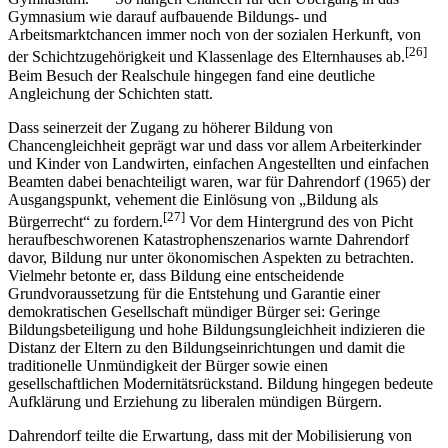
Gymnasium wie darauf aufbauende Bildungs- und
Arbeitsmarktchancen immer noch von der sozialen Herkunft, von
[26]
der Schichtzugehörigkeit und Klassenlage des Elternhauses ab.
Beim Besuch der Realschule hingegen fand eine deutliche
Angleichung der Schichten statt.
Dass seinerzeit der Zugang zu höherer Bildung von
Chancengleichheit geprägt war und dass vor allem Arbeiterkinder
und Kinder von Landwirten, einfachen Angestellten und einfachen
Beamten dabei benachteiligt waren, war für Dahrendorf (1965) der
Ausgangspunkt, vehement die Einlösung von „Bildung als
[27]
Bürgerrecht“ zu fordern.
Vor dem Hintergrund des von Picht
heraufbeschworenen Katastrophenszenarios warnte Dahrendorf
davor, Bildung nur unter ökonomischen Aspekten zu betrachten.
Vielmehr betonte er, dass Bildung eine entscheidende
Grundvoraussetzung für die Entstehung und Garantie einer
demokratischen Gesellschaft mündiger Bürger sei: Geringe
Bildungsbeteiligung und hohe Bildungsungleichheit indizieren die
Distanz der Eltern zu den Bildungseinrichtungen und damit die
traditionelle Unmündigkeit der Bürger sowie einen
gesellschaftlichen Modernitätsrückstand. Bildung hingegen bedeute
Aufklärung und Erziehung zu liberalen mündigen Bürgern.
Dahrendorf teilte die Erwartung, dass mit der Mobilisierung von