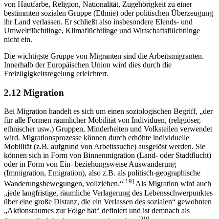
von Hautfarbe, Religion, Nationalität, Zugehörigkeit zu einer
bestimmten sozialen Gruppe (Ethnie) oder politischen Überzeugung
ihr Land verlassen. Er schließt also insbesondere Elends- und
Umweltflüchtlinge, Klimaflüchtlinge und Wirtschaftsflüchtlinge
nicht ein.
Die wichtigste Gruppe von Migranten sind die Arbeitsmigranten.
Innerhalb der Europäischen Union wird dies durch die
Freizügigkeitsregelung erleichtert.
2.12 Migration
Bei Migration handelt es sich um einen soziologischen Begriff, „der
für alle Formen räumlicher Mobilität von Individuen, (religiöser,
ethnischer usw.) Gruppen, Minderheiten und Volksteilen verwendet
wird. Migrationsprozesse können durch erhöhte individuelle
Mobilität (z.B. aufgrund von Arbeitssuche) ausgelöst werden. Sie
können sich in Form von Binnenmigration (Land- oder Stadtflucht)
oder in Form von Ein- beziehungsweise Auswanderung
(Immigration, Emigration), also z.B. als politisch-geographische
[19]
Wanderungsbewegungen, vollziehen.“
Als Migration wird auch
„jede langfristige, räumliche Verlagerung des Lebensschwerpunktes
über eine große Distanz, die ein Verlassen des sozialen“ gewohnten
„Aktionsraumes zur Folge hat“ definiert und ist demnach als
[20]