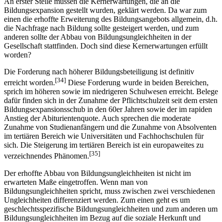
An erster Stelle müssen die Kernerwartungen, die an die
Bildungsexpansion gestellt wurden, geklärt werden. Da war zum
einen die erhoffte Erweiterung des Bildungsangebots allgemein, d.h.
die Nachfrage nach Bildung sollte gesteigert werden, und zum
anderen sollte der Abbau von Bildungsungleichheiten in der
Gesellschaft stattfinden. Doch sind diese Kernerwartungen erfüllt
worden?
Die Forderung nach höherer Bildungsbeteiligung ist definitiv
[34]
erreicht worden.
Diese Forderung wurde in beiden Bereichen,
sprich im höheren sowie im niedrigeren Schulwesen erreicht. Belege
dafür finden sich in der Zunahme der Pflichtschulzeit seit dem ersten
Bildungsexpansionsschub in den 60er Jahren sowie der im rapiden
Anstieg der Abiturientenquote. Auch sprechen die moderate
Zunahme von Studienanfängern und die Zunahme von Absolventen
im tertiären Bereich wie Universitäten und Fachhochschulen für
sich. Die Steigerung im tertiären Bereich ist ein europaweites zu
[35]
verzeichnendes Phänomen.
Der erhoffte Abbau von Bildungsungleichheiten ist nicht im
erwarteten Maße eingetroffen. Wenn man von
Bildungsungleichheiten spricht, muss zwischen zwei verschiedenen
Ungleichheiten differenziert werden. Zum einen geht es um
geschlechtsspezifische Bildungsungleichheiten und zum anderen um
Bildungsungleichheiten im Bezug auf die soziale Herkunft und