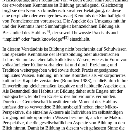
der erworbenen Kenntnisse ist Bildung grundlegend. Gleichzeitig
birgt sie den Keim zu künstlerisch-kreativer Betätigung, da diese
eine (explizite oder weniger bewusste) Kenntnis der Sinnhaftigkeit
von Formelementen voraussetzt. Die Aspekte des Umgangs mit ihr
und der Kenntnis ihrer Sinnhaftigkeit kennzeichnen Bildung als
[4]
Bestandteil des Habitus
, der sowohl bewusste Praxis als auch
[5]
“implicitˮ oder “tacit knowledgeˮ
einschließt.
In diesem Verständnis ist Bildung nicht beschränkt auf Schulwissen
und spezielle Kenntnisse der Berufsbildung oder akademischen
Lehre. Sie umfasst ebenfalls kollektives Wissen, wie es in Form von
volkstümlicher Kultur vorhanden ist und durch Erziehung und
Tradition weitergegeben wird sowie durch Praxis angeeignetes
implizites Wissen. Bildung, im Sinne Bourdieus als »inkorporiertes
kulturelles Kapital« verstanden (Bourdieu 1983), schließt durch ihre
Einverleibung gleichermaßen kognitive und habituelle Aspekte ein.
Als Bestandteil des Habitus ist Bildung daher aufs Engste mit der
biologischen, leiblichen Existenz des Individuums verbunden.
Durch das Gemeinschaft konstituierende Moment des Habitus
umfasst der so verwendete Bildungsbegriff neben einer Mikro-
Perspektive, die einzelne Akteure als Individuen im selbständigen
Umgang mit inkorporiertem Wissen beschreibt, auch eine Makro-
Perspektive, die die gesellschaftlichen Aspekte von Bildung in den
Blick nimmt. Damit ist Bildung in diesem weit gefassten Sinne die