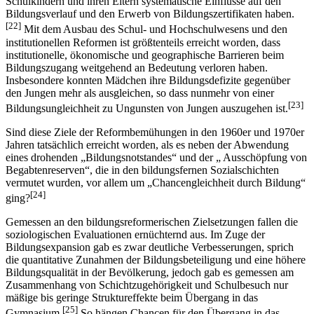
Schulkindern und ihren Eltern systematische Einflüsse auf den
Bildungsverlauf und den Erwerb von Bildungszertifikaten haben.
[22]
Mit dem Ausbau des Schul- und Hochschulwesens und den
institutionellen Reformen ist größtenteils erreicht worden, dass
institutionelle, ökonomische und geographische Barrieren beim
Bildungszugang weitgehend an Bedeutung verloren haben.
Insbesondere konnten Mädchen ihre Bildungsdefizite gegenüber
den Jungen mehr als ausgleichen, so dass nunmehr von einer
[23]
Bildungsungleichheit zu Ungunsten von Jungen auszugehen ist.
Sind diese Ziele der Reformbemühungen in den 1960er und 1970er
Jahren tatsächlich erreicht worden, als es neben der Abwendung
eines drohenden „Bildungsnotstandes“ und der „ Ausschöpfung von
Begabtenreserven“, die in den bildungsfernen Sozialschichten
vermutet wurden, vor allem um „Chancengleichheit durch Bildung“
[24]
ging?
Gemessen an den bildungsreformerischen Zielsetzungen fallen die
soziologischen Evaluationen ernüchternd aus. Im Zuge der
Bildungsexpansion gab es zwar deutliche Verbesserungen, sprich
die quantitative Zunahmen der Bildungsbeteiligung und eine höhere
Bildungsqualität in der Bevölkerung, jedoch gab es gemessen am
Zusammenhang von Schichtzugehörigkeit und Schulbesuch nur
mäßige bis geringe Struktureffekte beim Übergang in das
[25]
Gymnasium.
So hängen Chancen für den Übergang in das