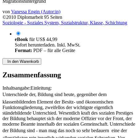
Migrationshintergrund
von
Vanessa Engin (Autor:in)
©2010
Diplomarbeit
95 Seiten
Soziologie - Soziales System, Sozialstruktur, Klasse, Schichtung
eBook
für
US$ 44,99
Sofort herunterladen. Inkl. MwSt.
Format:
PDF – für alle Geräte
In den Warenkorb
Zusammenfassung
Inhaltsangabe:Einleitung:
Unterschiede der, Bildung sind heute, gegenüber dem
klassenbildenden Element der Besitz- und ökonomischen
Funktionsgliederung, zweifellos der wichtigste eigentlich
ständebildende Unterschied. Wesentlich kraft des sozialen Prestiges
der Bildung behauptet sich der moderne Offizier vor der Front, der
moderne Beamte innerhalb der sozialen Gemeinschaft. Unterschiede
der Bildung sind - man mag das noch so sehr bedauern  eine der
allerstärksten rein innerlich wirkenden sozialen Schranken. Vor