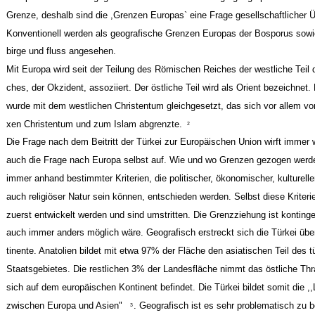
Grenze, deshalb sind die ,Grenzen Europas` eine Frage gesellschaftlicher Ü
Konventionell werden als geografische Grenzen Europas der Bosporus sowi
birge und ­fluss angesehen.
Mit Europa wird seit der Teilung des Römischen Reiches der westliche Teil 
ches, der Okzident, assoziiert. Der östliche Teil wird als Orient bezeichnet.
wurde mit dem westlichen Christentum gleichgesetzt, das sich vor allem vo
xen Christentum und zum Islam abgrenzte.
2
Die Frage nach dem Beitritt der Türkei zur Europäischen Union wirft immer 
auch die Frage nach Europa selbst auf. Wie und wo Grenzen gezogen wer
immer anhand bestimmter Kriterien, die politischer, ökonomischer, kulturelle
auch religiöser Natur sein können, entschieden werden. Selbst diese Kriter
zuerst entwickelt werden und sind umstritten. Die Grenzziehung ist kontingen
auch immer anders möglich wäre. Geografisch erstreckt sich die Türkei übe
tinente. Anatolien bildet mit etwa 97% der Fläche den asiatischen Teil des t
Staatsgebietes. Die restlichen 3% der Landesfläche nimmt das östliche Thr
sich auf dem europäischen Kontinent befindet. Die Türkei bildet somit die ,
zwischen Europa und Asien"
. Geografisch ist es sehr problematisch zu
3