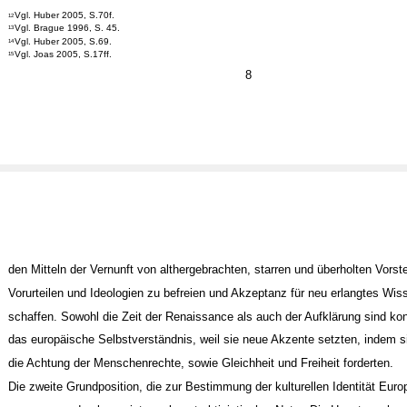
Vgl. Huber 2005, S.70f.
12
Vgl. Brague 1996, S. 45.
13
Vgl. Huber 2005, S.69.
14
Vgl. Joas 2005, S.17ff.
15
8
den Mitteln der Vernunft von althergebrachten, starren und überholten Vorst
Vorurteilen und Ideologien zu befreien und Akzeptanz für neu erlangtes Wis
schaffen. Sowohl die Zeit der Renaissance als auch der Aufklärung sind kons
das europäische Selbstverständnis, weil sie neue Akzente setzten, indem s
die Achtung der Menschenrechte, sowie Gleichheit und Freiheit forderten.
Die zweite Grundposition, die zur Bestimmung der kulturellen Identität Euro