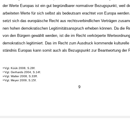
der Werte Europas ist ein gut begründbarer normativer Bezugspunkt, weil d
arbeiteten Werte für sich selbst als bedeutsam erachtet von Europa werden.
setzt sich das europäische Recht aus rechtsverbindlichen Verträgen zusamm
nen hohen demokratischen Legitimitätsanspruch erheben können. Da die R
von den Bürgern gewählt werden, ist die im Recht verkörperte Werteordnun
demokratisch legitimiert. Das im Recht zum Ausdruck kommende kulturelle 
ständnis Europas kann somit auch als Bezugspunkt zur Beantwortung der F
Vgl. Küük 2008, S.28f.
16
Vgl. Gerhards 2004, S.14f.
17
Vgl. Walter 2008, S.33ff.
18
Vgl. Meyer 2009, S.15f.
19
9