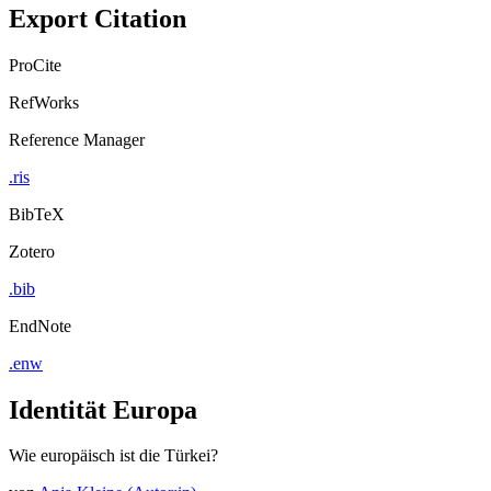
Export Citation
ProCite
RefWorks
Reference Manager
.ris
BibTeX
Zotero
.bib
EndNote
.enw
Identität Europa
Wie europäisch ist die Türkei?