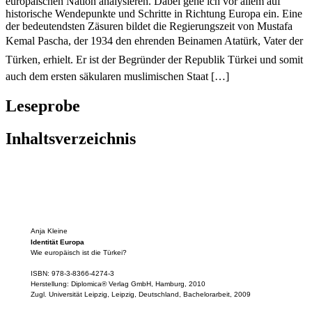
europäischen Nation analysieren. Dabei gehe ich vor allem auf
historische Wendepunkte und Schritte in Richtung Europa ein. Eine
der bedeutendsten Zäsuren bildet die Regierungszeit von Mustafa
Kemal Pascha, der 1934 den ehrenden Beinamen Atatürk, Vater der
Türken, erhielt. Er ist der Begründer der Republik Türkei und somit
auch dem ersten säkularen muslimischen Staat […]
Leseprobe
Inhaltsverzeichnis
Anja Kleine
Identität Europa
Wie europäisch ist die Türkei?
ISBN: 978-3-8366-4274-3
Herstellung: Diplomica® Verlag GmbH, Hamburg, 2010
Zugl. Universität Leipzig, Leipzig, Deutschland, Bachelorarbeit, 2009