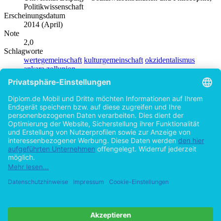
Politikwissenschaft
Erscheinungsdatum
2014 (April)
Note
2,0
Schlagworte
wertegemeinschaft
kulturgemeinschaft
okzidentalismus
ankara
zollunion
Produktsicherheit
Diplom.de
Autor
Anja Kleine (Autor:in)
Hilfe/FAQ
Impressum
Datenschutz
AGB
Vertrag widerrufen
Zur Desktop-Version
Copyright ©Imprint in der Bedey & Thoms Media GmbH
powered
by
Open Publishing