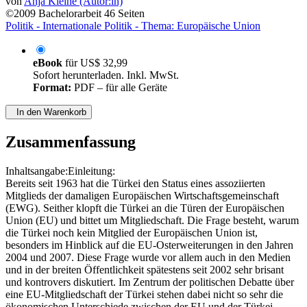
von
Anja Kleine (Autor:in)
©2009
Bachelorarbeit
46 Seiten
Politik - Internationale Politik - Thema: Europäische Union
eBook
für
US$ 32,99
Sofort herunterladen. Inkl. MwSt.
Format:
PDF – für alle Geräte
In den Warenkorb
Zusammenfassung
Inhaltsangabe:Einleitung:
Bereits seit 1963 hat die Türkei den Status eines assoziierten
Mitglieds der damaligen Europäischen Wirtschaftsgemeinschaft
(EWG). Seither klopft die Türkei an die Türen der Europäischen
Union (EU) und bittet um Mitgliedschaft. Die Frage besteht, warum
die Türkei noch kein Mitglied der Europäischen Union ist,
besonders im Hinblick auf die EU-Osterweiterungen in den Jahren
2004 und 2007. Diese Frage wurde vor allem auch in den Medien
und in der breiten Öffentlichkeit spätestens seit 2002 sehr brisant
und kontrovers diskutiert. Im Zentrum der politischen Debatte über
eine EU-Mitgliedschaft der Türkei stehen dabei nicht so sehr die
ökonomischen Unterschiede zwischen der EU und der Türkei,