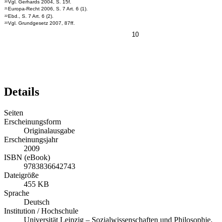
Vgl. Gerhards 2004, S. 15f.
20
Europa-Recht 2006, S. 7 Art. 6 (1).
21
Ebd., S. 7 Art. 6 (2).
22
Vgl. Grundgesetz 2007, 87ff.
23
10
Details
Seiten
Erscheinungsform
Originalausgabe
Erscheinungsjahr
2009
ISBN (eBook)
9783836642743
Dateigröße
455 KB
Sprache
Deutsch
Institution / Hochschule
Universität Leipzig – Sozialwissenschaften und Philosophie,