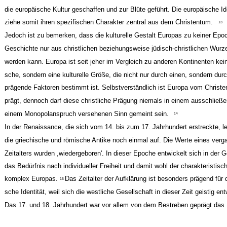
die europäische Kultur geschaffen und zur Blüte geführt. Die europäische Ide
ziehe somit ihren spezifischen Charakter zentral aus dem Christentum.
13
Jedoch ist zu bemerken, dass die kulturelle Gestalt Europas zu keiner Epo
Geschichte nur aus christlichen beziehungsweise jüdisch-christlichen Wurze
werden kann. Europa ist seit jeher im Vergleich zu anderen Kontinenten kein
sche, sondern eine kulturelle Größe, die nicht nur durch einen, sondern dur
prägende Faktoren bestimmt ist. Selbstverständlich ist Europa vom Christe
prägt, dennoch darf diese christliche Prägung niemals in einem ausschließe
einem Monopolanspruch versehenen Sinn gemeint sein.
14
In der Renaissance, die sich vom 14. bis zum 17. Jahrhundert erstreckte, leb
die griechische und römische Antike noch einmal auf. Die Werte eines ver
Zeitalters wurden ,wiedergeboren'. In dieser Epoche entwickelt sich in der G
das Bedürfnis nach individueller Freiheit und damit wohl der charakteristisc
komplex Europas.
Das Zeitalter der Aufklärung ist besonders prägend für 
15
sche Identität, weil sich die westliche Gesellschaft in dieser Zeit geistig ent
Das 17. und 18. Jahrhundert war vor allem von dem Bestreben geprägt das