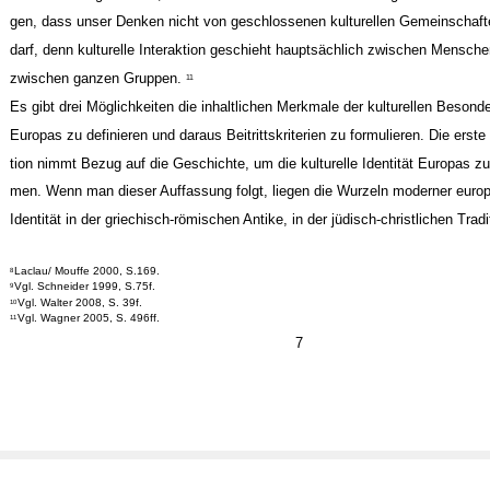
gen, dass unser Denken nicht von geschlossenen kulturellen Gemeinschaf
darf, denn kulturelle Interaktion geschieht hauptsächlich zwischen Mensche
zwischen ganzen Gruppen.
11
Es gibt drei Möglichkeiten die inhaltlichen Merkmale der kulturellen Besond
Europas zu definieren und daraus Beitrittskriterien zu formulieren. Die erst
tion nimmt Bezug auf die Geschichte, um die kulturelle Identität Europas zu
men. Wenn man dieser Auffassung folgt, liegen die Wurzeln moderner euro
Identität in der griechisch-römischen Antike, in der jüdisch-christlichen Tradi
Laclau/ Mouffe 2000, S.169.
8
Vgl. Schneider 1999, S.75f.
9
Vgl. Walter 2008, S. 39f.
10
Vgl. Wagner 2005, S. 496ff.
11
7