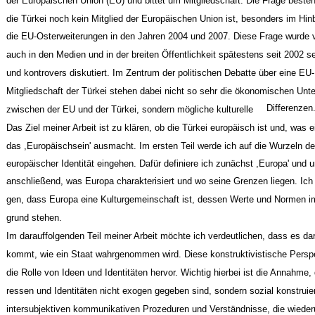
der Europäischen Union (EU) und bittet um Mitgliedschaft. Die Frage beste
die Türkei noch kein Mitglied der Europäischen Union ist, besonders im Hinb
die EU-Osterweiterungen in den Jahren 2004 und 2007. Diese Frage wurde v
auch in den Medien und in der breiten Öffentlichkeit spätestens seit 2002 se
und kontrovers diskutiert. Im Zentrum der politischen Debatte über eine EU-
Mitgliedschaft der Türkei stehen dabei nicht so sehr die ökonomischen Unt
Differenzen
zwischen der EU und der Türkei, sondern mögliche kulturelle
Das Ziel meiner Arbeit ist zu klären, ob die Türkei europäisch ist und, was e
das ,Europäischsein' ausmacht. Im ersten Teil werde ich auf die Wurzeln d
europäischer Identität eingehen. Dafür definiere ich zunächst ,Europa' und 
anschließend, was Europa charakterisiert und wo seine Grenzen liegen. Ich
gen, dass Europa eine Kulturgemeinschaft ist, dessen Werte und Normen i
grund stehen.
Im darauffolgenden Teil meiner Arbeit möchte ich verdeutlichen, dass es dar
kommt, wie ein Staat wahrgenommen wird. Diese konstruktivistische Persp
die Rolle von Ideen und Identitäten hervor. Wichtig hierbei ist die Annahme, 
ressen und Identitäten nicht exogen gegeben sind, sondern sozial konstruier
intersubjektiven kommunikativen Prozeduren und Verständnisse, die wieder