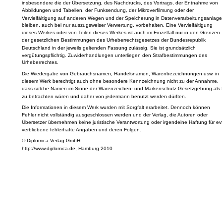
insbesondere die der Übersetzung, des Nachdrucks, des Vortrags, der Entnahme von
Abbildungen und Tabellen, der Funksendung, der Mikroverfilmung oder der
Vervielfältigung auf anderen Wegen und der Speicherung in Datenverarbeitungsanlage
bleiben, auch bei nur auszugsweiser Verwertung, vorbehalten. Eine Vervielfältigung
dieses Werkes oder von Teilen dieses Werkes ist auch im Einzelfall nur in den Grenzen
der gesetzlichen Bestimmungen des Urheberrechtsgesetzes der Bundesrepublik
Deutschland in der jeweils geltenden Fassung zulässig. Sie ist grundsätzlich
vergütungspflichtig. Zuwiderhandlungen unterliegen den Strafbestimmungen des
Urheberrechtes.
Die Wiedergabe von Gebrauchsnamen, Handelsnamen, Warenbezeichnungen usw. in
diesem Werk berechtigt auch ohne besondere Kennzeichnung nicht zu der Annahme,
dass solche Namen im Sinne der Warenzeichen- und Markenschutz-Gesetzgebung als f
zu betrachten wären und daher von jedermann benutzt werden dürften.
Die Informationen in diesem Werk wurden mit Sorgfalt erarbeitet. Dennoch können
Fehler nicht vollständig ausgeschlossen werden und der Verlag, die Autoren oder
Übersetzer übernehmen keine juristische Verantwortung oder irgendeine Haftung für evt
verbliebene fehlerhafte Angaben und deren Folgen.
© Diplomica Verlag GmbH
http://www.diplomica.de, Hamburg 2010