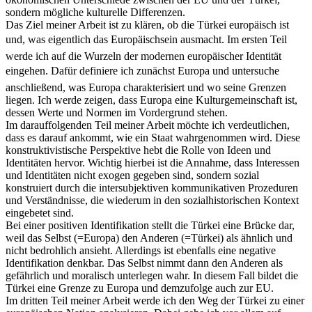
sondern mögliche kulturelle Differenzen.
Das Ziel meiner Arbeit ist zu klären, ob die Türkei europäisch ist
und, was eigentlich das Europäischsein ausmacht. Im ersten Teil
werde ich auf die Wurzeln der modernen europäischer Identität
eingehen. Dafür definiere ich zunächst Europa und untersuche
anschließend, was Europa charakterisiert und wo seine Grenzen
liegen. Ich werde zeigen, dass Europa eine Kulturgemeinschaft ist,
dessen Werte und Normen im Vordergrund stehen.
Im darauffolgenden Teil meiner Arbeit möchte ich verdeutlichen,
dass es darauf ankommt, wie ein Staat wahrgenommen wird. Diese
konstruktivistische Perspektive hebt die Rolle von Ideen und
Identitäten hervor. Wichtig hierbei ist die Annahme, dass Interessen
und Identitäten nicht exogen gegeben sind, sondern sozial
konstruiert durch die intersubjektiven kommunikativen Prozeduren
und Verständnisse, die wiederum in den sozialhistorischen Kontext
eingebetet sind.
Bei einer positiven Identifikation stellt die Türkei eine Brücke dar,
weil das Selbst (=Europa) den Anderen (=Türkei) als ähnlich und
nicht bedrohlich ansieht. Allerdings ist ebenfalls eine negative
Identifikation denkbar. Das Selbst nimmt dann den Anderen als
gefährlich und moralisch unterlegen wahr. In diesem Fall bildet die
Türkei eine Grenze zu Europa und demzufolge auch zur EU.
Im dritten Teil meiner Arbeit werde ich den Weg der Türkei zu einer