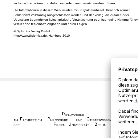
zu betrachten wären und daher von jedermann benutzt werden dürften.
Die Informationen in diesem Werk wurden mit Sorgfalt erarbeitet. Dennoch können
Fehler nicht vollständig ausgeschlossen werden und der Verlag, die Autoren oder
Übersetzer übernehmen keine juristische Verantwortung oder irgendeine Haftung für evt
verbliebene fehlerhafte Angaben und deren Folgen.
© Diplomica Verlag GmbH
http://www.diplomica.de, Hamburg 2010
D
IPLOMARBEIT
F
P
G
AM
ACHBEREICH
HILOSOPHIE
UND
EISTESWISSENSCHAFTEN
F
U
B
DER
REIEN
NIVERSITÄT
ERLIN