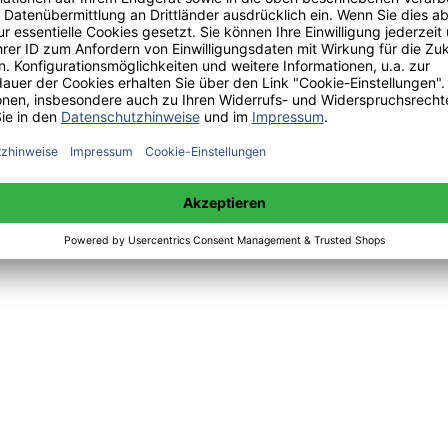
sibility to Pro-
cher Lärm um