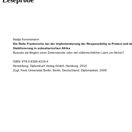
Leseprobe
Nadja Konersmann
Die Rolle Frankreichs bei der Implementierung der Responsibility to Protect und d
Stabilisierung in subsaharischen Afrika
Ruanda als Beginn einer Zeitenwende oder viel völkerrechtlicher Lärm um Nichts?
ISBN: 978-3-8366-4219-4
Herstellung: Diplomica® Verlag GmbH, Hamburg, 2010
Zugl. Freie Universität Berlin, Berlin, Deutschland, Diplomarbeit, 2009