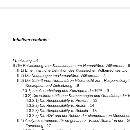
Inhaltverzeichnis:
I Einleitung
...4
II
Die Entwicklung vom Klassischen zum Humanitären Völkerrecht
...6
II.1) Eine inhaltliche Definition des Klassischen Völkerrechtes ...6
II.2)
Die Neuerungen im Humanitären Völkerrecht
...7
II.3)
Der Schritt vom Humanitären Völkerrecht zur ,,Responsibility t
Konzeption und Zielsetzung
...9
II.3.1) zur Ausarbeitung des Konzeptes der R2P
... 9
II.3.2)
Die völkerrechtlichen Kernaussagen und Grundideen der
II.3.2.1)
Die Responsibility to Prevent
... 13
II.3.2.2)
Die Responsibility to React
... 14
II.3.2.3
) Die Responsibility to Rebuild
... 15
II.3.2.3
) Die R2P und der Schutz der elementarsten Menschen
II.4)
Analyseinstrumente für so genannte ,,Failed States" in der ,,
Forschung
...17