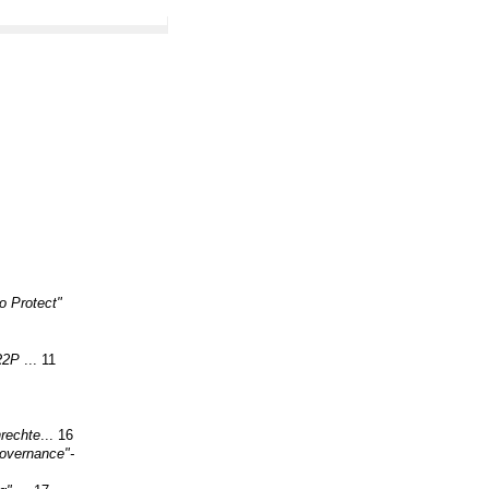
o Protect"
 R2P
... 11
rechte
... 16
Governance"-