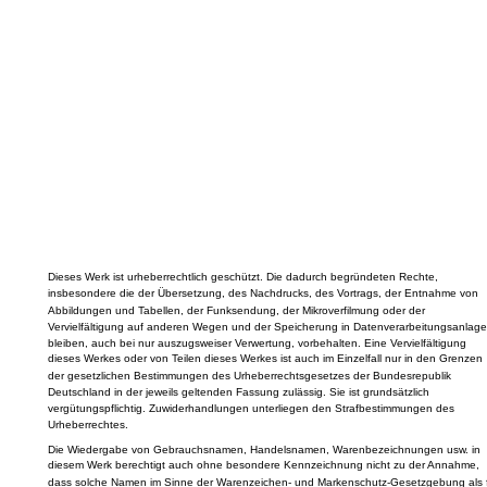
Dieses Werk ist urheberrechtlich geschützt. Die dadurch begründeten Rechte,
insbesondere die der Übersetzung, des Nachdrucks, des Vortrags, der Entnahme von
Abbildungen und Tabellen, der Funksendung, der Mikroverfilmung oder der
Vervielfältigung auf anderen Wegen und der Speicherung in Datenverarbeitungsanlage
bleiben, auch bei nur auszugsweiser Verwertung, vorbehalten. Eine Vervielfältigung
dieses Werkes oder von Teilen dieses Werkes ist auch im Einzelfall nur in den Grenzen
der gesetzlichen Bestimmungen des Urheberrechtsgesetzes der Bundesrepublik
Deutschland in der jeweils geltenden Fassung zulässig. Sie ist grundsätzlich
vergütungspflichtig. Zuwiderhandlungen unterliegen den Strafbestimmungen des
Urheberrechtes.
Die Wiedergabe von Gebrauchsnamen, Handelsnamen, Warenbezeichnungen usw. in
diesem Werk berechtigt auch ohne besondere Kennzeichnung nicht zu der Annahme,
dass solche Namen im Sinne der Warenzeichen- und Markenschutz-Gesetzgebung als f