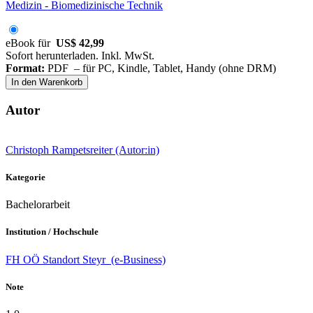
Medizin - Biomedizinische Technik
eBook für
US$ 42,99
Sofort herunterladen. Inkl. MwSt.
Format:
PDF – für PC, Kindle, Tablet, Handy (ohne DRM)
In den Warenkorb
Autor
Christoph Rampetsreiter (Autor:in)
Kategorie
Bachelorarbeit
Institution / Hochschule
FH OÖ Standort Steyr (e-Business)
Note