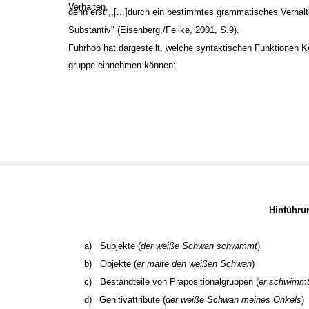
Verhalten,
denn erst ,,[...]durch ein bestimmtes grammatisches Verhal
Substantiv" (Eisenberg,/Feilke, 2001, S.9).
Fuhrhop hat dargestellt, welche syntaktischen Funktionen 
gruppe einnehmen können:
Hinführ
a)
Subjekte (
der weiße Schwan schwimmt
)
b)
Objekte (
er malte den weißen Schwan
)
c)
Bestandteile von Präpositionalgruppen (
er schwimmt
d)
Genitivattribute (
der weiße Schwan meines Onkels
)