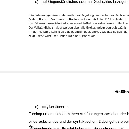
d)
auf Gegenständliches oder auf Gedachtes bezogen
Die vollständige Version der amtlichen Regelung der deutschen Rechtschre
6
Duden, Band 1: Die deutsche Rechtschreibung ab Seite 1161 zu finden.
Im Rahmen dieser Arbeit ist aber ausschließlich die satzinterne Großschre
7
Der Vollständigkeit halber werden aber alle Großschreibungen aufgezählt.
In der Werbung kommt dies gelegentlich trotzdem vor, wie das Beispiel d
8
zeigt. Diese wirbt um Kunden mit einer ,,BahnCard".
Hinfüh
e)
polyfunktional
9
Fuhrhop unterscheidet in ihren Ausführungen zwischen der l
eines Substantivs und der syntaktischen. Dabei geht sie vo
Pro-
totypentheorie aus. Es wird behauptet, dass ein prototypisc