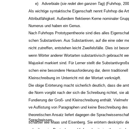
e)
Adverbiale (
sie redet den ganzen Tag
) (Fuhrhop, 200
Als wichtige syntaktische Eigenschaft nennt Fuhrhop die Arti
Attributfähigkeit. Außerdem flektieren Kerne nominaler Gr
Numerus und haben ein Genus.
Nach Fuhrhops Prototypentheorie sind dies alles Eigenschaf
schen Substantiven. Aus Substantiven, auf die eine oder m
nicht zutreffen, entstehen leicht Zweifelsfälle. Dies ist beso
wenn Wörter anderer Wortarten substantivisch gebraucht we
Majuskel markiert sind. Für Lerner stellt die Substantivgro
schen eine besondere Herausforderung dar, denn traditionell
Kleinschreibung im Unterricht mit der Wortart verknüpft.
Die obige Erörterung macht sicherlich deutlich, dass die am
die Norm vorgibt nach der sich die Schreibung richtet, sie a
Fundierung der Groß- und Kleinschreibung enthält. Vielmehr is
ve Auflistung von Paragraphen und keine Beschreibung de
theoretischen Ansatz liefert dagegen die Sprachwissenschaf
Sprachwissen-
schaftler wie Maas und Eisenberg. Sie erörtern deskriptiv di