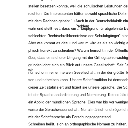
stellen besetzen konnte, weil die schulischen Leistungen de
reichten. Die Interessenten hätten sowohl sprachliche Defiz
mit dem Rechnen gehabt."
Auch in der Deutschdidaktik n
5
Problem
wahr und stellt fest, dass ein ,,Hauptgrund für abgelehnte B
schlechten Rechtschreibkenntnisse der Schulabgänger" sind
Aber wie kommt es dazu und warum wird es als so wichtig 
phisch korrekt zu schreiben? Warum herrscht in der Öffentl
über, dass ein sicherer Umgang mit der Orthographie wichtig
gründen lohnt sich ein Blick auf unsere Gesellschaft. Seit 
wir
nun schon in einer literalen Gesellschaft, in der der größte 
sen und schreiben kann. Unsere Schrifttradition ist demnach 
dieser Zeit stabilisiert und fixiert sie unsere Sprache. Die Sch
tel der Sprachstandardisierung und Normierung. Keinesfalls is
ein Abbild der mündlichen Sprache. Dies war bis vor wenigen
weise der Sprachwissenschaft. Nur allmählich und zögerlic
mit der Schriftsprache als Forschungsgegenstand.
Schreiben heißt, sich an orthographische Normen zu halten,