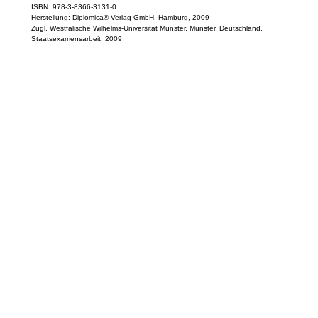
ISBN: 978-3-8366-3131-0
Herstellung: Diplomica® Verlag GmbH, Hamburg, 2009
Zugl. Westfälische Wilhelms-Universität Münster, Münster, Deutschland,
Staatsexamensarbeit, 2009