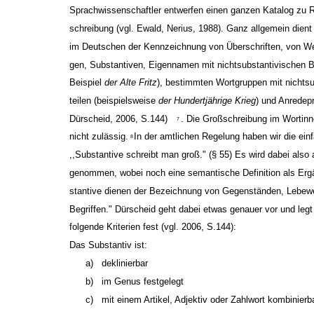
Sprachwissenschaftler entwerfen einen ganzen Katalog zu R
schreibung (vgl. Ewald, Nerius, 1988). Ganz allgemein dien
im Deutschen der Kennzeichnung von Überschriften, von Wer
gen, Substantiven, Eigennamen mit nichtsubstantivischen 
Beispiel
der Alte Fritz
), bestimmten Wortgruppen mit nichtsu
teilen (beispielsweise
der Hundertjährige Krieg
) und Anredep
Dürscheid, 2006, S.144)
. Die Großschreibung im Wortinne
7
nicht zulässig.
In der amtlichen Regelung haben wir die ein
8
,,Substantive schreibt man groß." (§ 55) Es wird dabei also
genommen, wobei noch eine semantische Definition als Ergä
stantive dienen der Bezeichnung von Gegenständen, Lebew
Begriffen." Dürscheid geht dabei etwas genauer vor und legt 
folgende Kriterien fest (vgl. 2006, S.144):
Das Substantiv ist:
a)
deklinierbar
b)
im Genus festgelegt
c)
mit einem Artikel, Adjektiv oder Zahlwort kombinierb