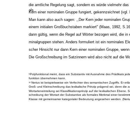
die amtliche Regelung sagt, sondern es würde vielmehr das
als
Kern einer nominalen Gruppe fungiert, gekennzeichnet (vgl.
Man kann also auch sagen: ,,Der Kern jeder nominalen Grup
einem initialen Großbuchstaben markiert" (Maas, 1992, S.161
dann gültig, wenn die Regel auf Wörter bezogen wird, die in
minalgruppen stehen. Anders formuliert ist ein nominales El
scher Hinsicht nur dann Kern einer nominalen Gruppe, wenn 
Die Großschreibung im Satzinnern wird also nicht auf die Wor
Polyfunktional meint, dass ein Substantiv mit Ausnahme des Prädikats jede
9
funktion übernehmen kann.
Nerius ist beispielsweise ein Verfechter des semantischen Zugriffs. Er erläu
10
Groß- und Kleinschreibung das lexikalische Prinzip prägend sei, denn die 
Wortarteneinteilung sei Klassifikationsprinzip auf der lexikalischen Ebene.
schreibung der Wortart der Substantive als formales Merkmal einer bestimmt
Klasse mit gemeinsamer kategorialer Bedeutung angesehen werden. (Neriu