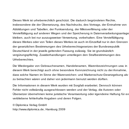
Dieses Werk ist urheberrechtlich geschützt. Die dadurch begründeten Rechte,
insbesondere die der Übersetzung, des Nachdrucks, des Vortrags, der Entnahme von
Abbildungen und Tabellen, der Funksendung, der Mikroverfilmung oder der
Vervielfältigung auf anderen Wegen und der Speicherung in Datenverarbeitungsanlage
bleiben, auch bei nur auszugsweiser Verwertung, vorbehalten. Eine Vervielfältigung
dieses Werkes oder von Teilen dieses Werkes ist auch im Einzelfall nur in den Grenzen
der gesetzlichen Bestimmungen des Urheberrechtsgesetzes der Bundesrepublik
Deutschland in der jeweils geltenden Fassung zulässig. Sie ist grundsätzlich
vergütungspflichtig. Zuwiderhandlungen unterliegen den Strafbestimmungen des
Urheberrechtes.
Die Wiedergabe von Gebrauchsnamen, Handelsnamen, Warenbezeichnungen usw. in
diesem Werk berechtigt auch ohne besondere Kennzeichnung nicht zu der Annahme,
dass solche Namen im Sinne der Warenzeichen- und Markenschutz-Gesetzgebung als f
zu betrachten wären und daher von jedermann benutzt werden dürften.
Die Informationen in diesem Werk wurden mit Sorgfalt erarbeitet. Dennoch können
Fehler nicht vollständig ausgeschlossen werden und der Verlag, die Autoren oder
Übersetzer übernehmen keine juristische Verantwortung oder irgendeine Haftung für evt
verbliebene fehlerhafte Angaben und deren Folgen.
© Diplomica Verlag GmbH
http://www.diplomica.de, Hamburg 2009