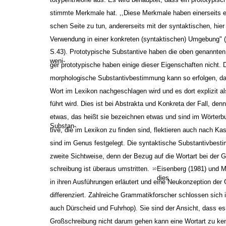
stimmte Merkmale hat. ,,Diese Merkmale haben einerseits et
schen Seite zu tun, andererseits mit der syntaktischen, hie
Verwendung in einer konkreten (syntaktischen) Umgebung" 
S.43). Prototypische Substantive haben die oben genannten
weni-
ger prototypische haben einige dieser Eigenschaften nicht. D
morphologische Substantivbestimmung kann so erfolgen, d
Wort im Lexikon nachgeschlagen wird und es dort explizit al
führt wird. Dies ist bei Abstrakta und Konkreta der Fall, denn
etwas, das heißt sie bezeichnen etwas und sind im Wörterb
Substan-
tive, die im Lexikon zu finden sind, flektieren auch nach 
sind im Genus festgelegt. Die syntaktische Substantivbest
zweite Sichtweise, denn der Bezug auf die Wortart bei der G
schreibung ist überaus umstritten.
Eisenberg (1981) und 
10
dies
in ihren Ausführungen erläutert und eine Neukonzeption der
differenziert. Zahlreiche Grammatikforscher schlossen sich
auch Dürscheid und Fuhrhop). Sie sind der Ansicht, dass es 
Großschreibung nicht darum gehen kann eine Wortart zu ke