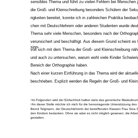
sensibles Thema und führt zu vielen Fehlern bei Menschen j
die Groß- und Kleinschreibung besonders Schülern der Seku
rigkeiten bereitet, konnte ich in zahlreichen Praktika beoba
chen mit Deutschlehrern oder anderen Studenten wurde deut
Thema sehr viele Menschen, besonders nach der Orthograp
verunsichert und beschäftigt. Aus diesem Grund scheint es
sinn-
voll sich mit dem Thema der Groß- und Kleinschreibung näh
und auch zu untersuchen, warum wohl viele Kinder Schwieri
Bereich der Orthographie haben.
Nach einer kurzen Einführung in das Thema wird der aktuel
beschrieben. Explizit werden die Regeln der Groß- und Klei
Im Folgenden wird der Einfachheit halber stets das generische Maskulinu
1
An dieser Stelle möchte ich mich für die hervorragende Unterstützung des S
2
Bernd Telgmann, der Deutschlehrerin der betreffenden Klassen Frau Sina S
den Kindern bedanken. Ohne sie wäre es nicht möglich gewesen, die Arbeit
gestalten.