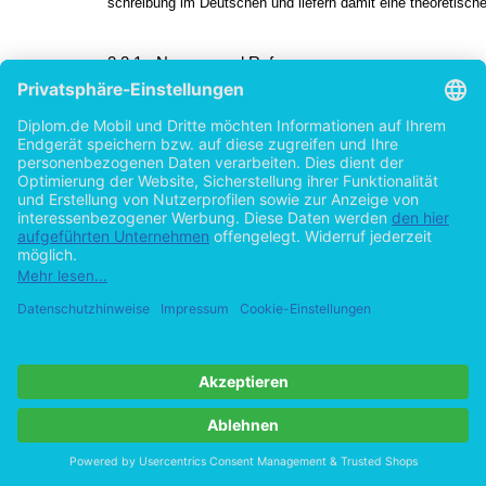
schreibung im Deutschen und liefern damit eine theoretisch
2.2.1
Normen und Reformen
Die Orthographie umfasst die durch eine Norm festgelegten
für ein Wort kann es durchaus verschieden mögliche Schrei
der Bereich der Graphematik deutlich macht. Meist ist aber 
Schreibweise
orthographisch korrekt. Die Norm legt also fest, welche der p
Schreibungen zu einer gewissen Zeit Gültigkeit haben. Dabei
dass die Norm dem Usus meist Rechnung trägt und somit en
in
den meisten Fällen.
Eine einheitliche Orthographie im deutschen Sprachraum gibt
denn hier wurde auf der II. Orthographischen Konferenz erst