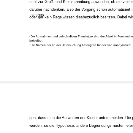
richt zur Groß- und Kleinschreibung anwenden, ob sie viellei
darüber nachdenken, also der Vorgang schon automatisiert i
falsches
oder gar kein Regelwissen diesbezüglich besitzen. Dabei w
Die Aufnahmen und vollständigen Transkripte sind der Arbeit in Form meh
3
beigefügt.
Die Namen der an der Untersuchung beteiligten Kinder sind anonymisiert.
4
gen, dass sich die Antworten der Kinder unterscheiden. Die
werden, so die Hypothese, andere Begründungsmuster liefer