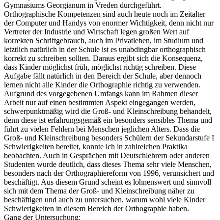
Gymnasiums Georgianum in Vreden durchgeführt.
Orthographische Kompetenzen sind auch heute noch im Zeitalter
der Computer und Handys von enormer Wichtigkeit, denn nicht nur
Vertreter der Industrie und Wirtschaft legen großen Wert auf
korrekten Schriftgebrauch, auch im Privatleben, im Studium und
letztlich natürlich in der Schule ist es unabdingbar orthographisch
korrekt zu schreiben sollten. Daraus ergibt sich die Konsequenz,
dass Kinder möglichst früh, möglichst richtig schreiben. Diese
Aufgabe fällt natürlich in den Bereich der Schule, aber dennoch
lernen nicht alle Kinder die Orthographie richtig zu verwenden.
Aufgrund des vorgegebenen Umfangs kann im Rahmen dieser
Arbeit nur auf einen bestimmten Aspekt eingegangen werden,
schwerpunktmäßig wird die Groß- und Kleinschreibung behandelt,
denn diese ist erfahrungsgemäß ein besonders sensibles Thema und
führt zu vielen Fehlern bei Menschen jeglichen Alters. Dass die
Groß- und Kleinschreibung besonders Schülern der Sekundarstufe I
Schwierigkeiten bereitet, konnte ich in zahlreichen Praktika
beobachten. Auch in Gesprächen mit Deutschlehrern oder anderen
Studenten wurde deutlich, dass dieses Thema sehr viele Menschen,
besonders nach der Orthographiereform von 1996, verunsichert und
beschäftigt. Aus diesem Grund scheint es lohnenswert und sinnvoll
sich mit dem Thema der Groß- und Kleinschreibung näher zu
beschäftigen und auch zu untersuchen, warum wohl viele Kinder
Schwierigkeiten in diesem Bereich der Orthographie haben.
Gang der Untersuchung: