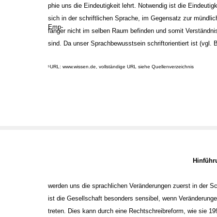
phie uns die Eindeutigkeit lehrt. Notwendig ist die Eindeutigk
sich in der schriftlichen Sprache, im Gegensatz zur mündli
Emp-
fänger nicht im selben Raum befinden und somit Verständni
sind. Da unser Sprachbewusstsein schriftorientiert ist (vgl. 
URL: www.wissen.de, vollständige URL siehe Quellenverzeichnis
5
Hinfüh
werden uns die sprachlichen Veränderungen zuerst in der Sc
ist die Gesellschaft besonders sensibel, wenn Veränderungen
treten. Dies kann durch eine Rechtschreibreform, wie sie 19