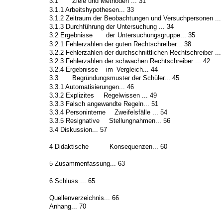
3.1
Ziele und Methoden ... 31
3.1.1 Arbeitshypothesen... 33
3.1.2 Zeitraum der Beobachtungen und Versuchpersonen ...
3.1.3 Durchführung der Untersuchung ... 34
3.2 Ergebnisse
der
Untersuchungsgruppe... 35
3.2.1 Fehlerzahlen der guten Rechtschreiber... 38
3.2.2 Fehlerzahlen der durchschnittlichen Rechtschreiber ...
3.2.3 Fehlerzahlen der schwachen Rechtschreiber ... 42
3.2.4 Ergebnisse
im
Vergleich... 44
3.3
Begründungsmuster der Schüler... 45
3.3.1 Automatisierungen... 46
3.3.2 Explizites
Regelwissen ... 49
3.3.3 Falsch angewandte Regeln... 51
3.3.4 Personinterne
Zweifelsfälle ... 54
3.3.5 Resignative
Stellungnahmen... 56
3.4 Diskussion... 57
4 Didaktische
Konsequenzen... 60
5 Zusammenfassung... 63
6 Schluss ... 65
Quellenverzeichnis... 66
Anhang... 70