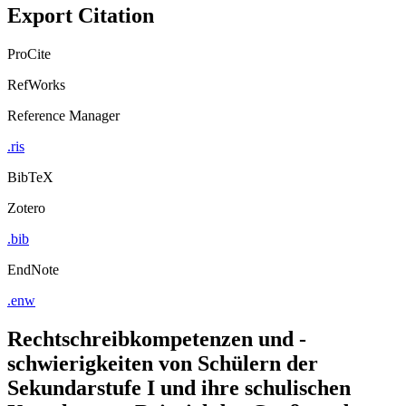
Export Citation
ProCite
RefWorks
Reference Manager
.ris
BibTeX
Zotero
.bib
EndNote
.enw
Rechtschreibkompetenzen und -
schwierigkeiten von Schülern der
Sekundarstufe I und ihre schulischen