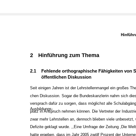
Hinfüh
2
Hinführung zum Thema
2.1
Fehlende orthographische Fähigkeiten von S
öffentlichen Diskussion
Seit einigen Jahren ist der Lehrstellenmangel ein großes The
chen Diskussion. Sogar die Bundeskanzlerin nahm sich di
versprach dafür zu sorgen, dass möglichst alle Schulabgäng
Ausbildungs-
platz in Anspruch nehmen können. Die Vertreter der Industri
zwar mehr Lehrstellen an, dennoch blieben viele unbesetzt, 
Defizite geklagt wurde. ,,Eine Umfrage der Zeitung ,Die Wel
hatte ergeben, dass im Jahr 2005 zwölf Prozent der Unterne