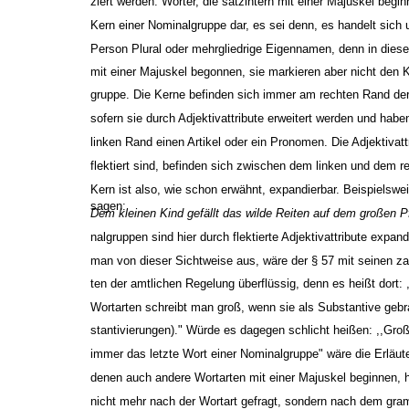
ziert werden. Wörter, die satzintern mit einer Majuskel begin
Kern einer Nominalgruppe dar, es sei denn, es handelt sich
Person Plural oder mehrgliedrige Eigennamen, denn in diese
mit einer Majuskel begonnen, sie markieren aber nicht den 
gruppe. Die Kerne befinden sich immer am rechten Rand de
sofern sie durch Adjektivattribute erweitert werden und hab
linken Rand einen Artikel oder ein Pronomen. Die Adjektivat
flektiert sind, befinden sich zwischen dem linken und dem 
Kern ist also, wie schon erwähnt, expandierbar. Beispielsw
sagen:
Dem kleinen Kind gefällt das wilde Reiten auf dem großen P
nalgruppen sind hier durch flektierte Adjektivattribute expan
man von dieser Sichtweise aus, wäre der § 57 mit seinen za
ten der amtlichen Regelung überflüssig, denn es heißt dort: 
Wortarten schreibt man groß, wenn sie als Substantive geb
stantivierungen)." Würde es dagegen schlicht heißen: ,,Gro
immer das letzte Wort einer Nominalgruppe" wäre die Erläute
denen auch andere Wortarten mit einer Majuskel beginnen, hi
nicht mehr nach der Wortart gefragt, sondern nach dem gr