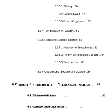
5.3.3.1 Bildung ...56
5.3.3.2 Nachhaltigkeit...57
5.3.3.3 Geschäftsgebaren ...58
5.3.4 Technologische Faktoren...59
5.3.5 Rechtliche (Legal) Faktoren...62
5.3.5.1 Historische Betrachtung ...62
5.3.5.2 Reform der aktuellen Gesetze ...64
5.3.5.3 Feed-In-Law ...65
5.3.6 Ökologische (Ecological) Faktoren ...66
6
6
6
6
D
D
D
D
U
U
U
U
E
E
E
E
...
... 67
...
...
EUTSCHE
EUTSCHE
EUTSCHE
EUTSCHE
NTERNEHMEN DER
NTERNEHMEN DER
NTERNEHMEN DER
NTERNEHMEN DER
LEKTRIZITÄTSERZEUGUN
LEKTRIZITÄTSERZEUGUNG
LEKTRIZITÄTSERZEUGUN
LEKTRIZITÄTSERZEUGUN
G
G
G
6.1
6.1 Gründe und Motive
Gründe und Motive ...
...
... 67
6.1
6.1
Gründe und Motive
Gründe und Motive
...
...
...
...
6.2 Internationalisierungsverlauf
6.2 Internationalisierungsverlauf
6.2 Internationalisierungsverlauf
6.2 Internationalisierungsverlauf ...
...
...
...