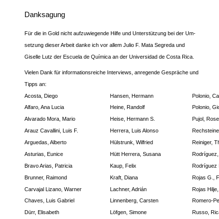
Danksagung
Für die in Gold nicht aufzuwiegende Hilfe und Unterstützung bei der Um-
setzung dieser Arbeit danke ich vor allem Julio F. Mata Segreda und
Giselle Lutz der Escuela de Química an der Universidad de Costa Rica.
Vielen Dank für informationsreiche Interviews, anregende Gespräche und
Tipps an:
Acosta, Diego
Hansen, Hermann
Polonio, Ca
Alfaro, Ana Lucia
Heine, Randolf
Polonio, Gi
Alvarado Mora, Mario
Heise, Hermann S.
Pujol, Ros
Arauz Cavallini, Luis F.
Herrera, Luis Alonso
Rechsteine
Arguedas, Alberto
Hülstrunk, Wilfried
Reiniger, 
Asturias, Eunice
Hütt Herrera, Susana
Rodríguez,
Bravo Arias, Patricia
Kaup, Felix
Rodríguez 
Brunner, Raimond
Kraft, Diana
Rojas G., 
Carvajal Lizano, Warner
Lachner, Adrián
Rojas Hilje
Chaves, Luis Gabriel
Linnenberg, Carsten
Romero-Pe
Dürr, Elisabeth
Löfgen, Simone
Russo, Ric