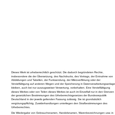
Dieses Werk ist urheberrechtlich geschützt. Die dadurch begründeten Rechte,
insbesondere die der Übersetzung, des Nachdrucks, des Vortrags, der Entnahme von
Abbildungen und Tabellen, der Funksendung, der Mikroverfilmung oder der
Vervielfältigung auf anderen Wegen und der Speicherung in Datenverarbeitungsanlage
bleiben, auch bei nur auszugsweiser Verwertung, vorbehalten. Eine Vervielfältigung
dieses Werkes oder von Teilen dieses Werkes ist auch im Einzelfall nur in den Grenzen
der gesetzlichen Bestimmungen des Urheberrechtsgesetzes der Bundesrepublik
Deutschland in der jeweils geltenden Fassung zulässig. Sie ist grundsätzlich
vergütungspflichtig. Zuwiderhandlungen unterliegen den Strafbestimmungen des
Urheberrechtes.
Die Wiedergabe von Gebrauchsnamen, Handelsnamen, Warenbezeichnungen usw. in