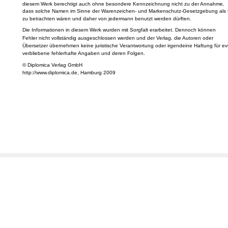
diesem Werk berechtigt auch ohne besondere Kennzeichnung nicht zu der Annahme,
dass solche Namen im Sinne der Warenzeichen- und Markenschutz-Gesetzgebung als f
zu betrachten wären und daher von jedermann benutzt werden dürften.
Die Informationen in diesem Werk wurden mit Sorgfalt erarbeitet. Dennoch können
Fehler nicht vollständig ausgeschlossen werden und der Verlag, die Autoren oder
Übersetzer übernehmen keine juristische Verantwortung oder irgendeine Haftung für evt
verbliebene fehlerhafte Angaben und deren Folgen.
© Diplomica Verlag GmbH
http://www.diplomica.de, Hamburg 2009