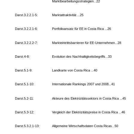
Marktbearbeitungsstrategien...22
Darst.3.2.2.1-5:
Marktattraktivität ...25
Darst.3.2.2.1-6:
Portfolioansatz für EE in Costa Rica ...26
Darst.3.2.2.2-7:
Markteintrittsbarrieren für EE-Unternehmen...28
Darst.4-8:
Evolution des Nachhaltigkeitsbegriffs...33
Darst.5.1-9:
Landkarte von Costa Rica ...40
Darst.5.1-10:
Internationale Rankings 2007 und 2008...41
Darst.5.2-11:
Akteure des Elektrizitätssektors in Costa Rica ...45
Darst.5.3-12:
Vergleich der Elektrizitätspreise in Costa Rica ...46
Darst.5.3.2.1-13:
Allgemeine Wirtschaftsdaten Costa Ricas...50