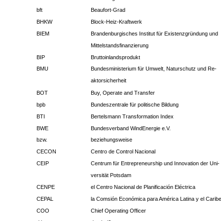
bft
Beaufort-Grad
BHKW
Block-Heiz-Kraftwerk
BIEM
Brandenburgisches Institut für Existenzgründung und
Mittelstandsfinanzierung
BIP
Bruttoinlandsprodukt
BMU
Bundesministerium für Umwelt, Naturschutz und Re-
aktorsicherheit
BOT
Buy, Operate and Transfer
bpb
Bundeszentrale für politische Bildung
BTI
Bertelsmann Transformation Index
BWE
Bundesverband WindEnergie e.V.
bzw.
beziehungsweise
CECON
Centro de Control Nacional
CEIP
Centrum für Entrepreneurship und Innovation der Uni-
versität Potsdam
CENPE
el Centro Nacional de Planificación Eléctrica
CEPAL
la Comsión Económica para América Latina y el Carib
COO
Chief Operating Officer