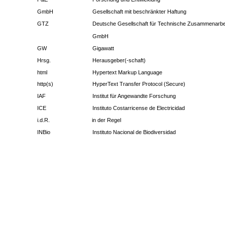
GmbH
Gesellschaft mit beschränkter Haftung
GTZ
Deutsche Gesellschaft für Technische Zusammenarbe
GmbH
GW
Gigawatt
Hrsg.
Herausgeber(-schaft)
html
Hypertext Markup Language
http(s)
HyperText Transfer Protocol (Secure)
IAF
Institut für Angewandte Forschung
ICE
Instituto Costarricense de Electricidad
i.d.R.
in der Regel
INBio
Instituto Nacional de Biodiversidad