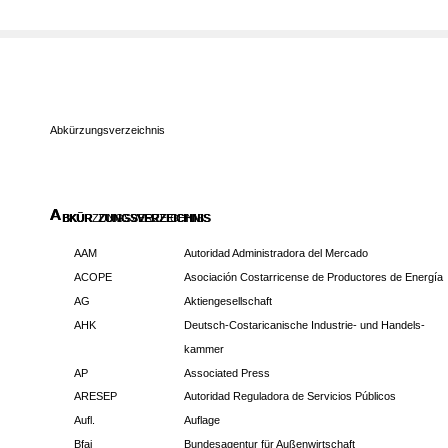
Abkürzungsverzeichnis
A
A
A
A
BKÜR
BKÜRZUNGSVERZEICHNIS
BKÜR
BKÜR
ZUNGSVERZEICHNIS
ZUNGSVERZEICHNIS
ZUNGSVERZEICHNIS
AAM
Autoridad Administradora del Mercado
ACOPE
Asociación Costarricense de Productores de Energía
AG
Aktiengesellschaft
AHK
Deutsch-Costaricanische Industrie- und Handels-
kammer
AP
Associated Press
ARESEP
Autoridad Reguladora de Servicios Públicos
Aufl.
Auflage
Bfai
Bundesagentur für Außenwirtschaft