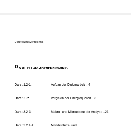
Darstellungsverzeichnis
D
D
D
D
ARSTELLUNGS
ARSTELLUNGS
ARSTELLUNGS
ARSTELLUNGSVERZEICHNIS
VERZEICHNIS
VERZEICHNIS
VERZEICHNIS
Darst.1.2-1:
Aufbau der Diplomarbeit ...4
Darst.2-2:
Vergleich der Energiequellen ...8
Darst.3.2-3:
Makro- und Mikroebene der Analyse...21
Darst.3.2.1-4:
Markteintritts- und