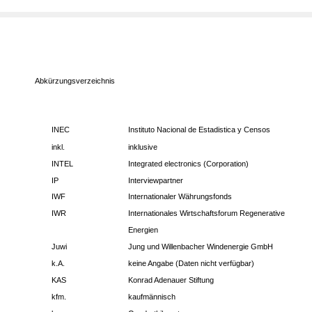
Abkürzungsverzeichnis
INEC
Instituto Nacional de Estadistica y Censos
inkl.
inklusive
INTEL
Integrated electronics (Corporation)
IP
Interviewpartner
IWF
Internationaler Währungsfonds
IWR
Internationales Wirtschaftsforum Regenerative
Energien
Juwi
Jung und Willenbacher Windenergie GmbH
k.A.
keine Angabe (Daten nicht verfügbar)
KAS
Konrad Adenauer Stiftung
kfm.
kaufmännisch