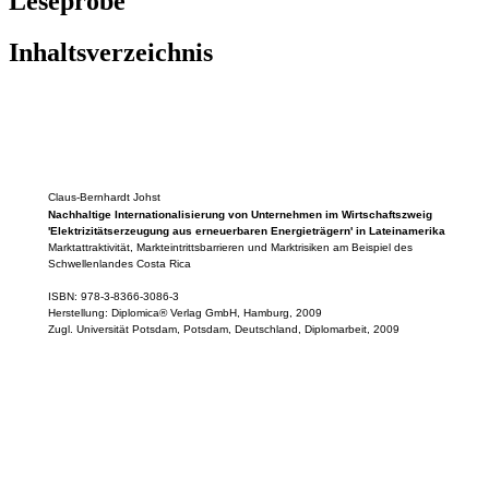
Leseprobe
Inhaltsverzeichnis
Claus-Bernhardt Johst
Nachhaltige Internationalisierung von Unternehmen im Wirtschaftszweig
'Elektrizitätserzeugung aus erneuerbaren Energieträgern' in Lateinamerika
Marktattraktivität, Markteintrittsbarrieren und Marktrisiken am Beispiel des
Schwellenlandes Costa Rica
ISBN: 978-3-8366-3086-3
Herstellung: Diplomica® Verlag GmbH, Hamburg, 2009
Zugl. Universität Potsdam, Potsdam, Deutschland, Diplomarbeit, 2009