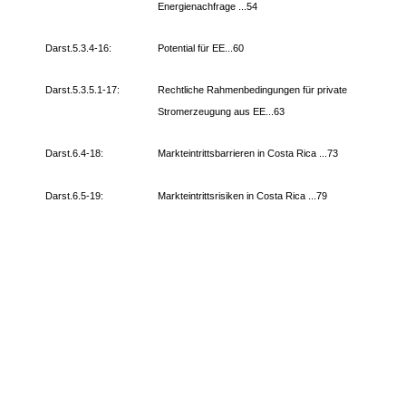
Energienachfrage ...54
Darst.5.3.4-16:
Potential für EE...60
Darst.5.3.5.1-17:
Rechtliche Rahmenbedingungen für private
Stromerzeugung aus EE...63
Darst.6.4-18:
Markteintrittsbarrieren in Costa Rica ...73
Darst.6.5-19:
Markteintrittsrisiken in Costa Rica ...79