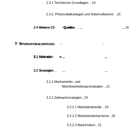
2.3.1 Technische Grundlagen ...14
2.3.2. Photovoltaikanlagen und Solarkraftwerke ...15
2.4 Weitere EE
2.4 Weitere EE
2.4 Weitere EE
2.4 Weitere EE-
-
-
-Quellen
Quellen
Quellen
Quellen ...
...
...
...
...
... 16
...
3
3
3
3
IIII
...
...
...
...
...
...
...
NTERNATIONALISIERUNG
NTERNATIONALISIERUNG
NTERNATIONALISIERUNG
NTERNATIONALISIERUNG
3.1 Motivatio
3.1 Motivation
n...
...
...
3.1 Motivatio
3.1 Motivatio
n
n
...
...
...
...
3.2 Strategien
3.2 Strategien
3.2 Strategien
3.2 Strategien ...
...
...
...
...
...
...
3.2.1 Markteintritts- und
Marktbearbeitungsstrategien ...21
3.2.2 Zielmarktstrategien...23
3.2.2.1 Marktattraktivität ...24
3.2.2.2 Markteintrittsbarrieren...26
3.2.2.3 Marktrisiken...31