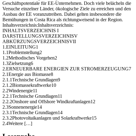
Geschäftspotentiale für EE-Unternehmen. Doch viele belächeln die
Versuche einzelner Länder, ökologische Ziele zu erreichen und den
Ausbau der EE voranzutreiben. Dabei gelten insbesondere die
Bemühungen in Costa Rica als richtungweisend in der Region.
Inhaltsverzeichnis:Inhaltsverzeichnis:
INHALTSVERZEICHNIS I
DARSTELLUNGSVERZEICHNISV
ABKÜRZUNGSVERZEICHNISVII
1.EINLEITUNG1
1.1Problemstellung2
1.2Methodisches Vorgehen2
1.3Zielsetzung6
2.ERNEUERBARE ENERGIEN ZUR STROMERZEUGUNG7
2.1Energie aus Biomasse8
2.1.1Technische Grundlagen9
2.1.2Biomassekraftwerke10
2.2Windenergie11
2.2.1Technische Grundlagen11
2.2.2Onshore und Offshore Windkraftanlagen12
2.3Sonnenenergie14
2.3.1Technische Grundlagen14
2.3.2Photovoltaikanlagen und Solarkraftwerke15
2.4Weitere […]