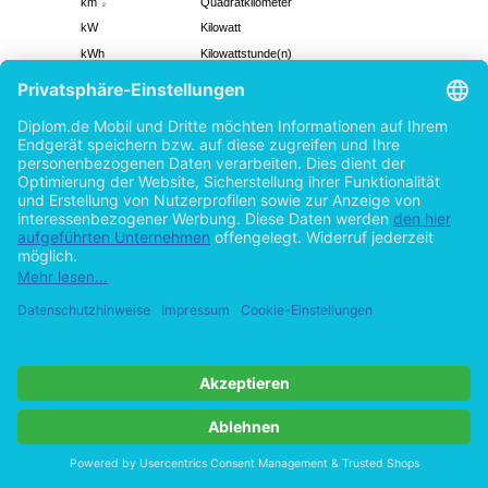
km
Quadratkilometer
2
kW
Kilowatt
kWh
Kilowattstunde(n)
kWh/a
Kilowattstunden pro Jahr
kWp
Kilowattstunde peak
m
Quadratmeter
2
m
Kubikmeter
3
MEB
Markteintrittsbarriere(n)
MEIC
Ministerio de Economía, Industria y Comercio
MIGA
The Mulitlateral Investment Guarantee Investment
Agency
MINAE(T)
Ministerio de Ambiente, Energía (y Telecomunicación)
Mio
Million(en)
mm
Millimeter
Mrd
Milliarde(n)
MW
Megawatt
Nr.
Nummer
NRO
Nichtregierungsorganisation
OECD
Organisation for Economic Co-Operation and