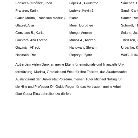
Fonseca Ordóñez, Jhon
López A., Guillermo
Sánchez, 
Franzen, Karin
Ludeke, Kevin J.
Sandi, Carl
Garro Molina, Francisco Madriz G., Eladio
Sauter, Rud
Glatzel, Anja
Meier, Dorothee
Schmidt, 
Gonzales B., Karla
Monge, Antonio
Solano, Ju
Guevara, Ana Lorena
Munoz A., Andrea
Theissen, 
Guzmán, Alfredo
Nandwani, Shyam
Urbanke, K
Hanitsch, Rolf
Pieprzyk, Björn
Weiß, Julik
Außerdem vielen Dank an meine Eltern für emotionale und finanzielle Un-
terstützung, Mariela, Graciela und Erick für ihre Tatkraft, das Akademische
Auslandsamt der Universität Potsdam, meinen Tutor Michael Nolting für
die Hilfe und Professor Dr. Guido Reger für das Vertrauen, meine Arbeit
über Costa Rica schreiben zu dürfen.