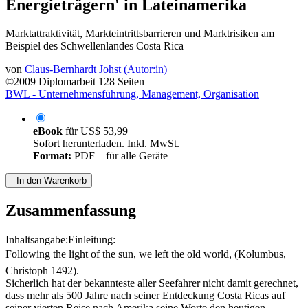
Energieträgern' in Lateinamerika
Marktattraktivität, Markteintrittsbarrieren und Marktrisiken am
Beispiel des Schwellenlandes Costa Rica
von
Claus-Bernhardt Johst (Autor:in)
©2009
Diplomarbeit
128 Seiten
BWL - Unternehmensführung, Management, Organisation
eBook
für
US$ 53,99
Sofort herunterladen. Inkl. MwSt.
Format:
PDF – für alle Geräte
In den Warenkorb
Zusammenfassung
Inhaltsangabe:Einleitung:
Following the light of the sun, we left the old world, (Kolumbus,
Christoph 1492).
Sicherlich hat der bekannteste aller Seefahrer nicht damit gerechnet,
dass mehr als 500 Jahre nach seiner Entdeckung Costa Ricas auf
seiner vierten Reise nach Amerika seine Worte den heutigen