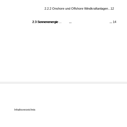
2.2.2 Onshore und Offshore Windkraftanlagen...12
2.3 Sonnenenergie
2.3 Sonnenenergie
2.3 Sonnenenergie
2.3 Sonnenenergie ...
...
...
...
...
... 14
...
Inhaltsverzeichnis