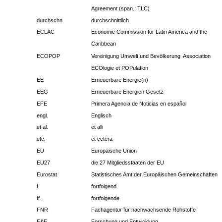
Agreement (span.: TLC)
durchschn.
durchschnittlich
ECLAC
Economic Commission for Latin America and the
Caribbean
ECOPOP
Vereinigung Umwelt und Bevölkerung ­ Association
ECOlogie et POPulation
EE
Erneuerbare Energie(n)
EEG
Erneuerbare Energien Gesetz
EFE
Primera Agencia de Noticias en español
engl.
Englisch
et al.
et alli
etc.
et cetera
EU
Europäische Union
EU27
die 27 Mitgliedsstaaten der EU
Eurostat
Statistisches Amt der Europäischen Gemeinschaften
f.
fortfolgend
ff.
fortfolgende
FNR
Fachagentur für nachwachsende Rohstoffe
F&E
Forschung und Entwicklung