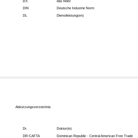
d.h.
das heißt
DIN
Deutsche Industrie Norm
DL
Dienstleistung(en)
Abkürzungsverzeichnis
Dr.
Doktor(in)
DR-CAFTA
Dominican Republic - Central American Free Trade