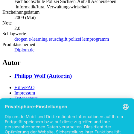
Fachhochschule Polizei Sachsen-Anhalt Aschersleben –
Informatik/Jura, Verwaltungswirtschaft
Erscheinungsdatum
2009 (Mai)
Note
2,0
Schlagworte
drogen
e-learning
rauschgift
polizei
lernprogramm
Produktsicherheit
Diplom.de
Autor
Philipp Wolf (Autor:in)
Hilfe/FAQ
Impressum
Datenschutz
AGB
Vertrag widerrufen
Zur Desktop-Version
Copyright ©Imprint in der Bedey & Thoms Media GmbH
powered
by
Open Publishing