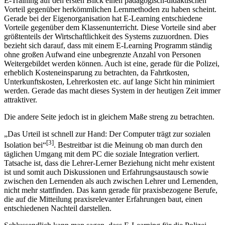
E-Training auf den ersten Blick einen pädagogisch-didaktischen
Vorteil gegenüber herkömmlichen Lernmethoden zu haben scheint.
Gerade bei der Eigenorganisation hat E-Learning entschiedene
Vorteile gegenüber dem Klassenunterricht. Diese Vorteile sind aber
größtenteils der Wirtschaftlichkeit des Systems zuzuordnen. Dies
bezieht sich darauf, dass mit einem E-Learning Programm ständig
ohne großen Aufwand eine unbegrenzte Anzahl von Personen
Weitergebildet werden können. Auch ist eine, gerade für die Polizei,
erheblich Kosteneinsparung zu betrachten, da Fahrtkosten,
Unterkunftskosten, Lehrerkosten etc. auf lange Sicht hin minimiert
werden. Gerade das macht dieses System in der heutigen Zeit immer
attraktiver.
Die andere Seite jedoch ist in gleichem Maße streng zu betrachten.
„Das Urteil ist schnell zur Hand: Der Computer trägt zur sozialen
[3]
Isolation bei“
. Bestreitbar ist die Meinung ob man durch den
täglichen Umgang mit dem PC die soziale Integration verliert.
Tatsache ist, dass die Lehrer-Lerner Beziehung nicht mehr existent
ist und somit auch Diskussionen und Erfahrungsaustausch sowie
zwischen den Lernenden als auch zwischen Lehrer und Lernenden,
nicht mehr stattfinden. Das kann gerade für praxisbezogene Berufe,
die auf die Mitteilung praxisrelevanter Erfahrungen baut, einen
entschiedenen Nachteil darstellen.