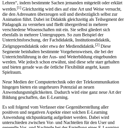
Lehren“, indem bestimmte Sachen jemanden mitgeteilt oder erklärt
[1]
werden.
Gleichzeitig wird dies auf eine Art und Weise versucht,
die den Adressaten überzeugen soll und diesbezüglich selbst zur
Animation führt. Dabei ist Didaktik gleichzeitig als Teilsegment der
Pädagogik zu verstehen und fließt übergreifend in mehrere
verschiedene Wissenschaften mit ein. Sie selbst gliedert sich
ebenfalls in mehrere Untergruppen. So zum Beispiel der
Unterrichtsforschung, der Fachdidaktik, Institutionsdidaktik,
[2]
Zielgruppendidaktik oder etwa der Mediendidaktik.
Diese
Segmente beinhalten bestimmte Vorgehensweisen, die bei der
Unterrichtsführung in der Aus- und Weiterbildung eingebunden
werden. Wie jedoch schon erwähnt, sind diese sehr starr gehalten
und bieten gerade was die örtliche Flexibilität angeht, kaum
Spielraum.
Neue Medien der Computertechnik oder der Telekommunikation
hingegen bieten ein ungeheures Potenzial an neuen
Anwendungsmöglichkeiten. Dadurch wird eine ganz neue Art der
Bildung geschaffen, das E-Learning.
Es soll folgend vom Verfasser eine Gegenüberstellung aller
positiven und negativen Aspekte einer solchen E-Learning
Anwendung stichpunktartig aufgelistet werden. Dabei wird
unterschieden zwischen Vor- und Nachteilen für den User und
generelle Vor- und Nachteile bei der Erstellung eines E-Learning