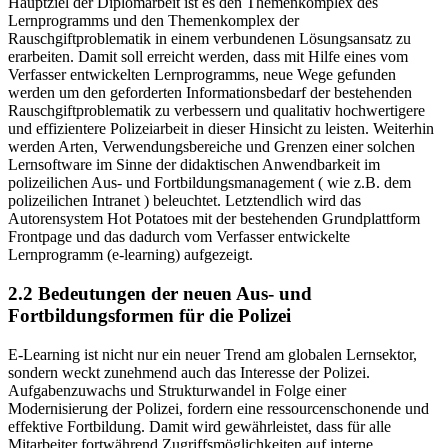
Hauptziel der Diplomarbeit ist es den Themenkomplex des
Lernprogramms und den Themenkomplex der
Rauschgiftproblematik in einem verbundenen Lösungsansatz zu
erarbeiten. Damit soll erreicht werden, dass mit Hilfe eines vom
Verfasser entwickelten Lernprogramms, neue Wege gefunden
werden um den geforderten Informationsbedarf der bestehenden
Rauschgiftproblematik zu verbessern und qualitativ hochwertigere
und effizientere Polizeiarbeit in dieser Hinsicht zu leisten. Weiterhin
werden Arten, Verwendungsbereiche und Grenzen einer solchen
Lernsoftware im Sinne der didaktischen Anwendbarkeit im
polizeilichen Aus- und Fortbildungsmanagement ( wie z.B. dem
polizeilichen Intranet ) beleuchtet. Letztendlich wird das
Autorensystem Hot Potatoes mit der bestehenden Grundplattform
Frontpage und das dadurch vom Verfasser entwickelte
Lernprogramm (e-learning) aufgezeigt.
2.2 Bedeutungen der neuen Aus- und
Fortbildungsformen für die Polizei
E-Learning ist nicht nur ein neuer Trend am globalen Lernsektor,
sondern weckt zunehmend auch das Interesse der Polizei.
Aufgabenzuwachs und Strukturwandel in Folge einer
Modernisierung der Polizei, fordern eine ressourcenschonende und
effektive Fortbildung. Damit wird gewährleistet, dass für alle
Mitarbeiter fortwährend Zugriffsmöglichkeiten auf interne