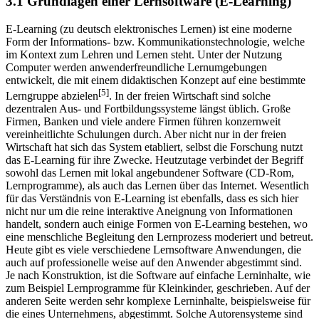
3.1 Grundlagen einer Lernsoftware (E-Learning)
E-Learning (zu deutsch elektronisches Lernen) ist eine moderne
Form der Informations- bzw. Kommunikationstechnologie, welche
im Kontext zum Lehren und Lernen steht. Unter der Nutzung
Computer werden anwenderfreundliche Lernumgebungen
entwickelt, die mit einem didaktischen Konzept auf eine bestimmte
[5]
Lerngruppe abzielen
. In der freien Wirtschaft sind solche
dezentralen Aus- und Fortbildungssysteme längst üblich. Große
Firmen, Banken und viele andere Firmen führen konzernweit
vereinheitlichte Schulungen durch. Aber nicht nur in der freien
Wirtschaft hat sich das System etabliert, selbst die Forschung nutzt
das E-Learning für ihre Zwecke. Heutzutage verbindet der Begriff
sowohl das Lernen mit lokal angebundener Software (CD-Rom,
Lernprogramme), als auch das Lernen über das Internet. Wesentlich
für das Verständnis von E-Learning ist ebenfalls, dass es sich hier
nicht nur um die reine interaktive Aneignung von Informationen
handelt, sondern auch einige Formen von E-Learning bestehen, wo
eine menschliche Begleitung den Lernprozess moderiert und betreut.
Heute gibt es viele verschiedene Lernsoftware Anwendungen, die
auch auf professionelle weise auf den Anwender abgestimmt sind.
Je nach Konstruktion, ist die Software auf einfache Lerninhalte, wie
zum Beispiel Lernprogramme für Kleinkinder, geschrieben. Auf der
anderen Seite werden sehr komplexe Lerninhalte, beispielsweise für
die eines Unternehmens, abgestimmt. Solche Autorensysteme sind