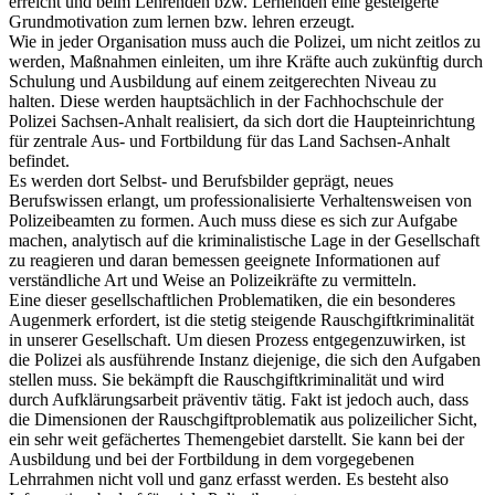
erreicht und beim Lehrenden bzw. Lernenden eine gesteigerte
Grundmotivation zum lernen bzw. lehren erzeugt.
Wie in jeder Organisation muss auch die Polizei, um nicht zeitlos zu
werden, Maßnahmen einleiten, um ihre Kräfte auch zukünftig durch
Schulung und Ausbildung auf einem zeitgerechten Niveau zu
halten. Diese werden hauptsächlich in der Fachhochschule der
Polizei Sachsen-Anhalt realisiert, da sich dort die Haupteinrichtung
für zentrale Aus- und Fortbildung für das Land Sachsen-Anhalt
befindet.
Es werden dort Selbst- und Berufsbilder geprägt, neues
Berufswissen erlangt, um professionalisierte Verhaltensweisen von
Polizeibeamten zu formen. Auch muss diese es sich zur Aufgabe
machen, analytisch auf die kriminalistische Lage in der Gesellschaft
zu reagieren und daran bemessen geeignete Informationen auf
verständliche Art und Weise an Polizeikräfte zu vermitteln.
Eine dieser gesellschaftlichen Problematiken, die ein besonderes
Augenmerk erfordert, ist die stetig steigende Rauschgiftkriminalität
in unserer Gesellschaft. Um diesen Prozess entgegenzuwirken, ist
die Polizei als ausführende Instanz diejenige, die sich den Aufgaben
stellen muss. Sie bekämpft die Rauschgiftkriminalität und wird
durch Aufklärungsarbeit präventiv tätig. Fakt ist jedoch auch, dass
die Dimensionen der Rauschgiftproblematik aus polizeilicher Sicht,
ein sehr weit gefächertes Themengebiet darstellt. Sie kann bei der
Ausbildung und bei der Fortbildung in dem vorgegebenen
Lehrrahmen nicht voll und ganz erfasst werden. Es besteht also