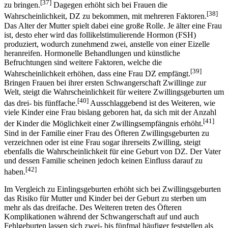
[37]
zu bringen.
Dagegen erhöht sich bei Frauen die
[38]
Wahrscheinlichkeit, DZ zu bekommen, mit mehreren Faktoren.
Das Alter der Mutter spielt dabei eine große Rolle. Je älter eine Frau
ist, desto eher wird das follikelstimulierende Hormon (FSH)
produziert, wodurch zunehmend zwei, anstelle von einer Eizelle
heranreifen. Hormonelle Behandlungen und künstliche
Befruchtungen sind weitere Faktoren, welche die
[39]
Wahrscheinlichkeit erhöhen, dass eine Frau DZ empfängt.
Bringen Frauen bei ihrer ersten Schwangerschaft Zwillinge zur
Welt, steigt die Wahrscheinlichkeit für weitere Zwillingsgeburten um
[40]
das drei- bis fünffache.
Ausschlaggebend ist des Weiteren, wie
viele Kinder eine Frau bislang geboren hat, da sich mit der Anzahl
[41]
der Kinder die Möglichkeit einer Zwillingsempfängnis erhöht.
Sind in der Familie einer Frau des Öfteren Zwillingsgeburten zu
verzeichnen oder ist eine Frau sogar ihrerseits Zwilling, steigt
ebenfalls die Wahrscheinlichkeit für eine Geburt von DZ. Der Vater
und dessen Familie scheinen jedoch keinen Einfluss darauf zu
[42]
haben.
Im Vergleich zu Einlingsgeburten erhöht sich bei Zwillingsgeburten
das Risiko für Mutter und Kinder bei der Geburt zu sterben um
mehr als das dreifache. Des Weiteren treten des Öfteren
Komplikationen während der Schwangerschaft auf und auch
Fehlgeburten lassen sich zwei- bis fünfmal häufiger feststellen als