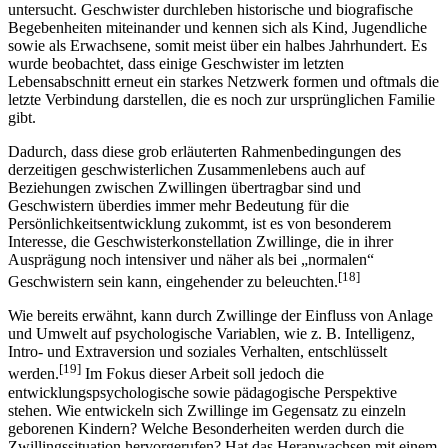
untersucht. Geschwister durchleben historische und biografische
Begebenheiten miteinander und kennen sich als Kind, Jugendliche
sowie als Erwachsene, somit meist über ein halbes Jahrhundert. Es
wurde beobachtet, dass einige Geschwister im letzten
Lebensabschnitt erneut ein starkes Netzwerk formen und oftmals die
letzte Verbindung darstellen, die es noch zur ursprünglichen Familie
gibt.
Dadurch, dass diese grob erläuterten Rahmenbedingungen des
derzeitigen geschwisterlichen Zusammenlebens auch auf
Beziehungen zwischen Zwillingen übertragbar sind und
Geschwistern überdies immer mehr Bedeutung für die
Persönlichkeitsentwicklung zukommt, ist es von besonderem
Interesse, die Geschwisterkonstellation Zwillinge, die in ihrer
Ausprägung noch intensiver und näher als bei „normalen“
[18]
Geschwistern sein kann, eingehender zu beleuchten.
Wie bereits erwähnt, kann durch Zwillinge der Einfluss von Anlage
und Umwelt auf psychologische Variablen, wie z. B. Intelligenz,
Intro- und Extraversion und soziales Verhalten, entschlüsselt
[19]
werden.
Im Fokus dieser Arbeit soll jedoch die
entwicklungspsychologische sowie pädagogische Perspektive
stehen. Wie entwickeln sich Zwillinge im Gegensatz zu einzeln
geborenen Kindern? Welche Besonderheiten werden durch die
Zwillingssituation hervorgerufen? Hat das Heranwachsen mit einem