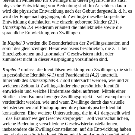
bereits im Mutterleib für Zwillinge und deren psychische als auch
physische Entwicklung von Bedeutung sind. Im Anschluss daran
wird die physische Entwicklung nach der Geburt dargestellt, d. h. es
wird der Frage nachgegangen, ob Zwillinge dieselbe körperliche
Entwicklung durchlaufen wie einzeln geborene Kinder
(2.3)
.
Unterkapitel 2.4
wiederum erläutert die intellektuelle sowie die
sprachliche Entwicklung von Zwillingen.
In
Kapitel 3
werden die Besonderheiten der Zwillingssituation und
somit des gleichzeitigen Heranwachsens beschrieben, die z. T. bei
Einzelgeborenen und „normalen“ Geschwistern nicht oder
zumindest nicht in dieser Ausprägung vorzufinden sind.
Kapitel 4
umfasst die Identitätsentwicklung von Zwillingen, die sich
in persönliche Identität
(4.1)
und Paaridentität
(4.2)
unterteilt.
Innerhalb des
Unterkapitels 4.1
soll untersucht werden, wie und zu
welchem Zeitpunkt Zwillingskinder eine persönliche Identität
entwickeln und welche Hindernisse dabei auftreten. Mittels einer
Studie – dem Braunschweiger Zwillingsprojekt – soll exemplarisch
verdeutlicht werden, wie und wann Zwillinge durch das visuelle
Selbsterkennen auf Photographien ihre phänotypische Identität
konstatieren. Eine weitere Untersuchung, die in
4.1
dargestellt wird
– das Braunschweiger Geschwisterprojekt – soll veranschaulichen,
welche Bedeutung verschiedene Geschwisterkonstellationen,
insbesondere die Zwillingskonstellation, auf die Entwicklung haben
und ob die persönliche Identitätsentwicklung dadurch geprägt wird.