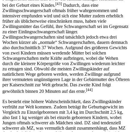
[43]
bei der Geburt eines Kindes.
Dadurch, dass eine
Zwillingsschwangerschaft oftmals früher wahrgenommen und
intensiver empfunden wird und sich eine Mutter zudem erheblich
früher als üblicherweise einschränken muss, haben viele
Zwillingsmütter das Gefühl, ihre Schwangerschaft sei im Gegensatz
zu einer Einlingsschwangerschaft länger.
Zwillingsschwangerschaften sind tatsächlich jedoch etwa drei
Wochen kürzer als „normale“ Schwangerschaften, dauern demnach
also durchschnittlich 37 Wochen. Aufgrund des größeren Gewichts
von zwei Kindern müssen werdende Mütter bei solchen
Schwangerschaften mehr Kräfte aufbringen, wobei die Wehen
durch die kleinere Körpergröße von Zwillingen wiederum leichter
zu ertragen sind. Obwohl die meisten Zwillingskinder auf
natürlichem Wege geboren werden, werden Zwillinge aufgrund
ihrer vermuteten ungünstigeren Lage in der Gebärmutter des Öfteren
per Kaiserschnitt zur Welt gebracht. Das zweite Kind folgt
[44]
gewöhnlich binnen 20 Minuten auf das erste.
Es besteht eine höhere Wahrscheinlichkeit, dass Zwillingskinder
verfrüht zur Welt kommen. Zudem beträgt ihr Geburtsgewicht im
Vergleich zu Einzelgeborenen mit 3,4 kg im Durchschnitt 2,5 kg,
also fast 1 kg weniger als bei einzeln geborenen Kindern, wobei
Jungen oftmals schwerer als Mädchen sind. DZ sind tendenziell
schwerer als MZ, was vermutlich damit zusammenhängt, dass MZ