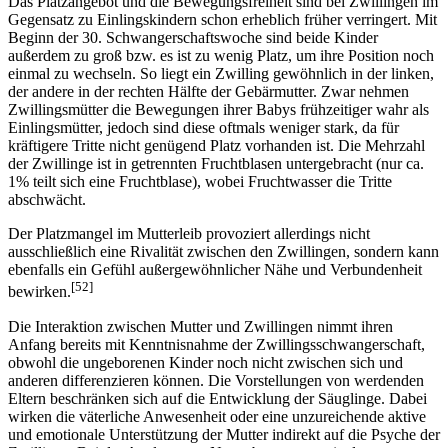
Das Platzangebot und die Bewegungsfreiheit sind bei Zwillingen im
Gegensatz zu Einlingskindern schon erheblich früher verringert. Mit
Beginn der 30. Schwangerschaftswoche sind beide Kinder
außerdem zu groß bzw. es ist zu wenig Platz, um ihre Position noch
einmal zu wechseln. So liegt ein Zwilling gewöhnlich in der linken,
der andere in der rechten Hälfte der Gebärmutter. Zwar nehmen
Zwillingsmütter die Bewegungen ihrer Babys frühzeitiger wahr als
Einlingsmütter, jedoch sind diese oftmals weniger stark, da für
kräftigere Tritte nicht genügend Platz vorhanden ist. Die Mehrzahl
der Zwillinge ist in getrennten Fruchtblasen untergebracht (nur ca.
1% teilt sich eine Fruchtblase), wobei Fruchtwasser die Tritte
abschwächt.
Der Platzmangel im Mutterleib provoziert allerdings nicht
ausschließlich eine Rivalität zwischen den Zwillingen, sondern kann
ebenfalls ein Gefühl außergewöhnlicher Nähe und Verbundenheit
[52]
bewirken.
Die Interaktion zwischen Mutter und Zwillingen nimmt ihren
Anfang bereits mit Kenntnisnahme der Zwillingsschwangerschaft,
obwohl die ungeborenen Kinder noch nicht zwischen sich und
anderen differenzieren können. Die Vorstellungen von werdenden
Eltern beschränken sich auf die Entwicklung der Säuglinge. Dabei
wirken die väterliche Anwesenheit oder eine unzureichende aktive
und emotionale Unterstützung der Mutter indirekt auf die Psyche der