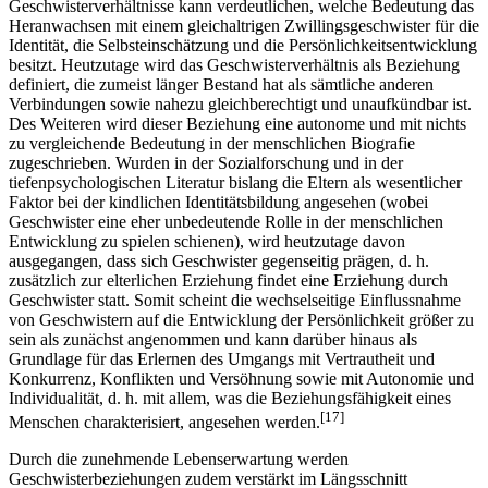
Geschwisterverhältnisse kann verdeutlichen, welche Bedeutung das
Heranwachsen mit einem gleichaltrigen Zwillingsgeschwister für die
Identität, die Selbsteinschätzung und die Persönlichkeitsentwicklung
besitzt. Heutzutage wird das Geschwisterverhältnis als Beziehung
definiert, die zumeist länger Bestand hat als sämtliche anderen
Verbindungen sowie nahezu gleichberechtigt und unaufkündbar ist.
Des Weiteren wird dieser Beziehung eine autonome und mit nichts
zu vergleichende Bedeutung in der menschlichen Biografie
zugeschrieben. Wurden in der Sozialforschung und in der
tiefenpsychologischen Literatur bislang die Eltern als wesentlicher
Faktor bei der kindlichen Identitätsbildung angesehen (wobei
Geschwister eine eher unbedeutende Rolle in der menschlichen
Entwicklung zu spielen schienen), wird heutzutage davon
ausgegangen, dass sich Geschwister gegenseitig prägen, d. h.
zusätzlich zur elterlichen Erziehung findet eine Erziehung durch
Geschwister statt. Somit scheint die wechselseitige Einflussnahme
von Geschwistern auf die Entwicklung der Persönlichkeit größer zu
sein als zunächst angenommen und kann darüber hinaus als
Grundlage für das Erlernen des Umgangs mit Vertrautheit und
Konkurrenz, Konflikten und Versöhnung sowie mit Autonomie und
Individualität, d. h. mit allem, was die Beziehungsfähigkeit eines
[17]
Menschen charakterisiert, angesehen werden.
Durch die zunehmende Lebenserwartung werden
Geschwisterbeziehungen zudem verstärkt im Längsschnitt