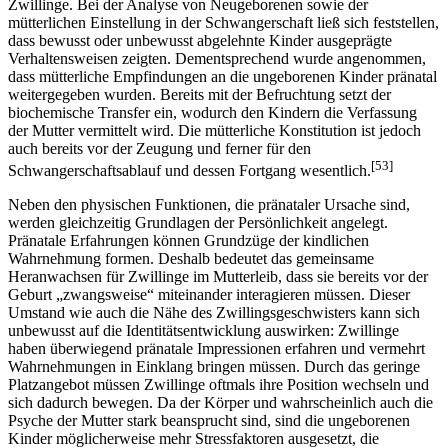
Zwillinge. Bei der Analyse von Neugeborenen sowie der
mütterlichen Einstellung in der Schwangerschaft ließ sich feststellen,
dass bewusst oder unbewusst abgelehnte Kinder ausgeprägte
Verhaltensweisen zeigten. Dementsprechend wurde angenommen,
dass mütterliche Empfindungen an die ungeborenen Kinder pränatal
weitergegeben wurden. Bereits mit der Befruchtung setzt der
biochemische Transfer ein, wodurch den Kindern die Verfassung
der Mutter vermittelt wird. Die mütterliche Konstitution ist jedoch
auch bereits vor der Zeugung und ferner für den
[53]
Schwangerschaftsablauf und dessen Fortgang wesentlich.
Neben den physischen Funktionen, die pränataler Ursache sind,
werden gleichzeitig Grundlagen der Persönlichkeit angelegt.
Pränatale Erfahrungen können Grundzüge der kindlichen
Wahrnehmung formen. Deshalb bedeutet das gemeinsame
Heranwachsen für Zwillinge im Mutterleib, dass sie bereits vor der
Geburt „zwangsweise“ miteinander interagieren müssen. Dieser
Umstand wie auch die Nähe des Zwillingsgeschwisters kann sich
unbewusst auf die Identitätsentwicklung auswirken: Zwillinge
haben überwiegend pränatale Impressionen erfahren und vermehrt
Wahrnehmungen in Einklang bringen müssen. Durch das geringe
Platzangebot müssen Zwillinge oftmals ihre Position wechseln und
sich dadurch bewegen. Da der Körper und wahrscheinlich auch die
Psyche der Mutter stark beansprucht sind, sind die ungeborenen
Kinder möglicherweise mehr Stressfaktoren ausgesetzt, die