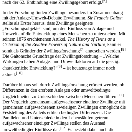
[6]
nach der 62. Entbindung eine Zwillingsgeburt erfolgt.
In der Forschung finden Zwillinge besonders im Zusammenhang
mit der Anlage-Umwelt-Debatte Erwähnung.
Sir Francis Galton
stellte als Erster heraus, dass Zwillinge geeignete
„Forschungsobjekte“ sind, um den Einfluss von Anlage und
Umwelt auf die Entwicklung eines Menschen zu untersuchen. Mit
seinem 1876 erschienenen Artikel,
The History of Twins as a
Criterion of the Relative Powers of Nature and Nurture,
kann er
[7]
[8]
somit als Gründer der Zwillingsforschung
angesehen werden.
Die Galtonsche Grundfrage der Zwillingsforschung – „Welche
Wirkungen haben Anlage- und Umweltfaktoren auf die geistig-
[9]
charakterliche Entwicklung?“
– ist heutzutage immer noch
[10]
aktuell.
Darüber hinaus soll durch Zwillingsforschung erörtert werden, ob
Differenzen in den ererbten Anlagen oder umweltbedingte
[11]
Ungleichheiten zu Unterschieden zwischen Menschen führen.
Der Vergleich gemeinsam aufgewachsener eineiiger Zwillinge mit
gemeinsam aufgewachsenen zweieiigen Zwillingen ermöglicht die
Feststellung des Anteils erblich bedingter Differenzen. Die
Parallelen und Unterschiede in den Lebensläufen getrennt
aufgewachsener eineiiger Zwillinge stellen das Ausmaß
[12]
umweltbedingter Einflüsse dar.
Es besteht dabei auch die