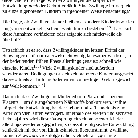
dieser Stelle die Frage, wie bei Zwillingen die körperliche
Entwicklung
nach
der Geburt verläuft. Sind Zwillinge im Vergleich
zu einzeln geborenen Kindern in irgendeiner Weise benachteiligt?
Die Frage, ob Zwillinge kleiner bleiben als andere Kinder bzw. sich
[56]
langsamer entwickeln, scheint weiterhin zu bestehen.
Lässt sich
diese Annahme verifizieren oder zeigt sie sich mittlerweile als
überholt?
Tatsächlich ist es so, dass Zwillingskinder im letzten Drittel der
Schwangerschaft normalerweise ein wenig langsamer wachsen, in
der bedeutenden frühen Phase allerdings genauso schnell wie
[57]
einzelne Kinder.
Viele Zwillingskinder sind außerdem
schwierigeren Bedingungen als einzeln geborene Kinder ausgesetzt,
da sie oftmals zu früh und/oder einem zu niedrigen Geburtsgewicht
[58]
zur Welt kommen.
Dadurch, dass Zwillinge im Mutterleib um Platz und – bei einer
Plazenta – um die angebotenen Nährstoffe konkurrieren, ist ihre
körperliche Entwicklung bei der Geburt und z. T. noch bis zum
Alter von vier Jahren verzögert. Innerhalb des vierten und sechsten
Lebensjahres wird dieser Vorsprung einzeln geborener Kinder
allerdings wieder ausgeglichen, so dass ihre physische Entwicklung
schließlich mit der von Einlingskindern übereinstimmt. Zwillinge
können
Piwowarowa
zufolge daher vielmehr als „gesunde