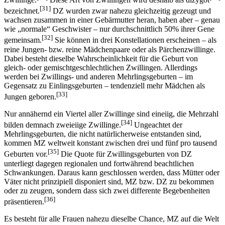
[31]
bezeichnet.
DZ wurden zwar nahezu gleichzeitig gezeugt und
wachsen zusammen in einer Gebärmutter heran, haben aber – genau
wie „normale“ Geschwister – nur durchschnittlich 50% ihrer Gene
[32]
gemeinsam.
Sie können in drei Konstellationen erscheinen – als
reine Jungen- bzw. reine Mädchenpaare oder als Pärchenzwillinge.
Dabei besteht dieselbe Wahrscheinlichkeit für die Geburt von
gleich- oder gemischtgeschlechtlichen Zwillingen. Allerdings
werden bei Zwillings- und anderen Mehrlingsgeburten – im
Gegensatz zu Einlingsgeburten – tendenziell mehr Mädchen als
[33]
Jungen geboren.
Nur annähernd ein Viertel aller Zwillinge sind eineiig, die Mehrzahl
[34]
bilden demnach zweieiige Zwillinge.
Ungeachtet der
Mehrlingsgeburten, die nicht natürlicherweise entstanden sind,
kommen MZ weltweit konstant zwischen drei und fünf pro tausend
[35]
Geburten vor.
Die Quote für Zwillingsgeburten von DZ
unterliegt dagegen regionalen und fortwährend beachtlichen
Schwankungen. Daraus kann geschlossen werden, dass Mütter oder
Väter nicht prinzipiell disponiert sind, MZ bzw. DZ zu bekommen
oder zu zeugen, sondern dass sich zwei differente Begebenheiten
[36]
präsentieren.
Es besteht für alle Frauen nahezu dieselbe Chance, MZ auf die Welt