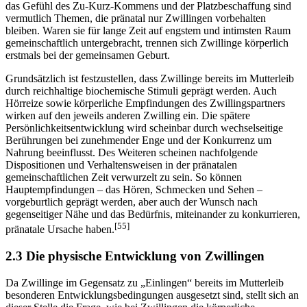
das Gefühl des Zu-Kurz-Kommens und der Platzbeschaffung sind
vermutlich Themen, die pränatal nur Zwillingen vorbehalten
bleiben. Waren sie für lange Zeit auf engstem und intimsten Raum
gemeinschaftlich untergebracht, trennen sich Zwillinge körperlich
erstmals bei der gemeinsamen Geburt.
Grundsätzlich ist festzustellen, dass Zwillinge bereits im Mutterleib
durch reichhaltige biochemische Stimuli geprägt werden. Auch
Hörreize sowie körperliche Empfindungen des Zwillingspartners
wirken auf den jeweils anderen Zwilling ein. Die spätere
Persönlichkeitsentwicklung wird scheinbar durch wechselseitige
Berührungen bei zunehmender Enge und der Konkurrenz um
Nahrung beeinflusst. Des Weiteren scheinen nachfolgende
Dispositionen und Verhaltensweisen in der pränatalen
gemeinschaftlichen Zeit verwurzelt zu sein. So können
Hauptempfindungen – das Hören, Schmecken und Sehen –
vorgeburtlich geprägt werden, aber auch der Wunsch nach
gegenseitiger Nähe und das Bedürfnis, miteinander zu konkurrieren,
[55]
pränatale Ursache haben.
2.3 Die physische Entwicklung von Zwillingen
Da Zwillinge im Gegensatz zu „Einlingen“ bereits im Mutterleib
besonderen Entwicklungsbedingungen ausgesetzt sind, stellt sich an