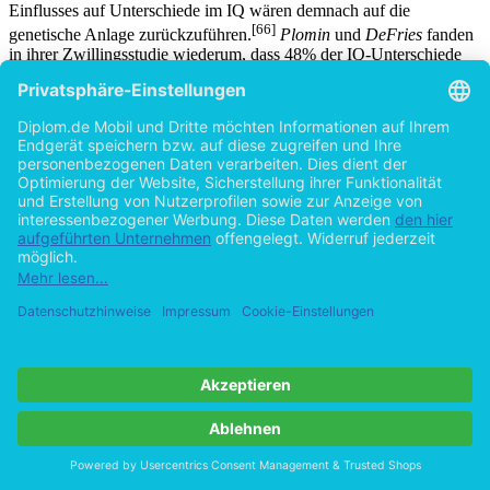
Einflusses auf Unterschiede im IQ wären demnach auf die
[66]
genetische Anlage zurückzuführen.
Plomin
und
DeFries
fanden
in ihrer Zwillingsstudie wiederum, dass 48% der IQ-Unterschiede
aus der genetischen Anlage resultieren, 10% seien messfehlerbedingt
und 43% durch die Umwelt beeinflusst. Der Umweltfaktor
unterteilte sich dabei in 38% geteilte und folglich lediglich zu 5% in
[67]
nicht-geteilte Umwelt.
In diesen unterschiedlichen Auffassungen offenbart sich die
Schwierigkeit der genauen Festlegung des jeweiligen Einflusses von
Anlage- und Umweltfaktoren. Da beide Faktoren sich meist zur
selben Zeit und in Verknüpfung miteinander verändern, können ihre
[68]
Effekte aus diesem Grunde nur schwerlich ermittelt werden.
Die Abweichungen in der psychischen als auch physischen
Entwicklung zeigen sich bei DZ speziell innerhalb der Adoleszenz.
Während bei MZ die Pubertät für gewöhnlich gleichzeitig eintritt,
besteht bei DZ die Möglichkeit, dass Entwicklungsschübe
divergieren. Dies kann sich auf die Beziehung einerseits
kompensatorisch auswirken oder aber Verwirrung stiften, da sich
das „zurückgebliebene“ Kind dann nicht mehr auf der Ebene seines
Geschwisters „wiederfindet“. Bei Pärchenzwillingen kann sich
dabei eine besondere Situation herausstellen. Da bei Mädchen die
Pubertät früher als bei Jungen beginnt, kann sich zwischen den