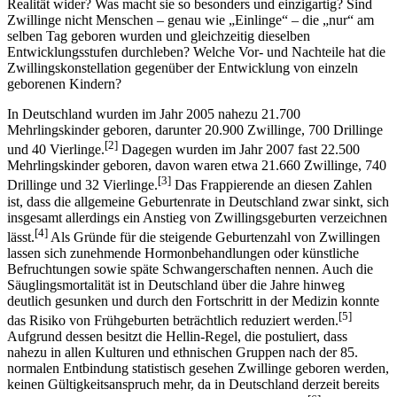
Realität wider? Was macht sie so besonders und einzigartig? Sind
Zwillinge nicht Menschen – genau wie „Einlinge“ – die „nur“ am
selben Tag geboren wurden und gleichzeitig dieselben
Entwicklungsstufen durchleben? Welche Vor- und Nachteile hat die
Zwillingskonstellation gegenüber der Entwicklung von einzeln
geborenen Kindern?
In Deutschland wurden im Jahr 2005 nahezu 21.700
Mehrlingskinder geboren, darunter 20.900 Zwillinge, 700 Drillinge
[2]
und 40 Vierlinge.
Dagegen wurden im Jahr 2007 fast 22.500
Mehrlingskinder geboren, davon waren etwa 21.660 Zwillinge, 740
[3]
Drillinge und 32 Vierlinge.
Das Frappierende an diesen Zahlen
ist, dass die allgemeine Geburtenrate in Deutschland zwar sinkt, sich
insgesamt allerdings ein Anstieg von Zwillingsgeburten verzeichnen
[4]
lässt.
Als Gründe für die steigende Geburtenzahl von Zwillingen
lassen sich zunehmende Hormonbehandlungen oder künstliche
Befruchtungen sowie späte Schwangerschaften nennen. Auch die
Säuglingsmortalität ist in Deutschland über die Jahre hinweg
deutlich gesunken und durch den Fortschritt in der Medizin konnte
[5]
das Risiko von Frühgeburten beträchtlich reduziert werden.
Aufgrund dessen besitzt die Hellin-Regel, die postuliert, dass
nahezu in allen Kulturen und ethnischen Gruppen nach der 85.
normalen Entbindung statistisch gesehen Zwillinge geboren werden,
keinen Gültigkeitsanspruch mehr, da in Deutschland derzeit bereits