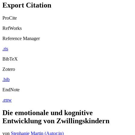
Export Citation
ProCite
RefWorks
Reference Manager
.ris
BibTeX
Zotero
.bib
EndNote
.enw
Die emotionale und kognitive
Entwicklung von Zwillingskindern
von
Stephanie Martin (Autor:in)