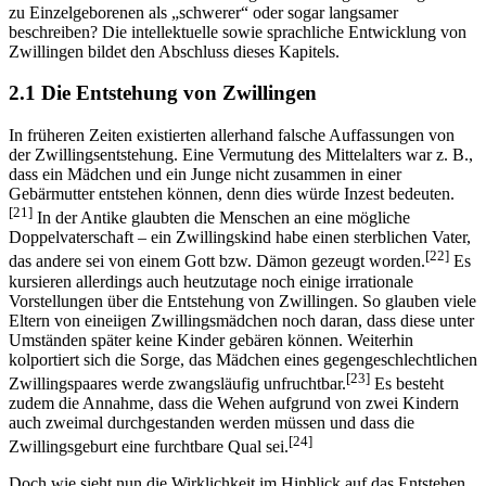
zu Einzelgeborenen als „schwerer“ oder sogar langsamer
beschreiben? Die intellektuelle sowie sprachliche Entwicklung von
Zwillingen bildet den Abschluss dieses Kapitels.
2.1 Die Entstehung von Zwillingen
In früheren Zeiten existierten allerhand falsche Auffassungen von
der Zwillingsentstehung. Eine Vermutung des Mittelalters war z. B.,
dass ein Mädchen und ein Junge nicht zusammen in einer
Gebärmutter entstehen können, denn dies würde Inzest bedeuten.
[21]
In der Antike glaubten die Menschen an eine mögliche
Doppelvaterschaft – ein Zwillingskind habe einen sterblichen Vater,
[22]
das andere sei von einem Gott bzw. Dämon gezeugt worden.
Es
kursieren allerdings auch heutzutage noch einige irrationale
Vorstellungen über die Entstehung von Zwillingen. So glauben viele
Eltern von eineiigen Zwillingsmädchen noch daran, dass diese unter
Umständen später keine Kinder gebären können. Weiterhin
kolportiert sich die Sorge, das Mädchen eines gegengeschlechtlichen
[23]
Zwillingspaares werde zwangsläufig unfruchtbar.
Es besteht
zudem die Annahme, dass die Wehen aufgrund von zwei Kindern
auch zweimal durchgestanden werden müssen und dass die
[24]
Zwillingsgeburt eine furchtbare Qual sei.
Doch wie sieht nun die Wirklichkeit im Hinblick auf das Entstehen