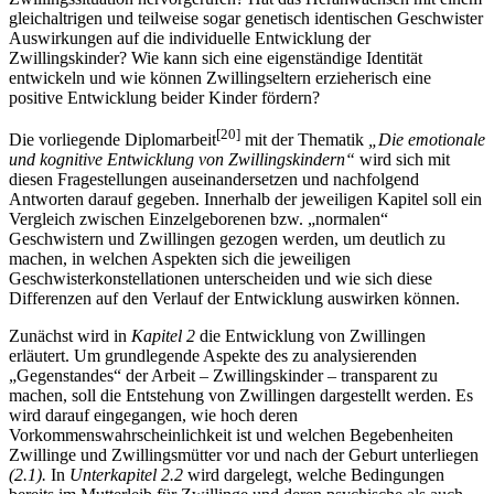
gleichaltrigen und teilweise sogar genetisch identischen Geschwister
Auswirkungen auf die individuelle Entwicklung der
Zwillingskinder? Wie kann sich eine eigenständige Identität
entwickeln und wie können Zwillingseltern erzieherisch eine
positive Entwicklung beider Kinder fördern?
[20]
Die vorliegende Diplomarbeit
mit der Thematik
„Die emotionale
und kognitive Entwicklung von Zwillingskindern“
wird sich mit
diesen Fragestellungen auseinandersetzen und nachfolgend
Antworten darauf gegeben. Innerhalb der jeweiligen Kapitel soll ein
Vergleich zwischen Einzelgeborenen bzw. „normalen“
Geschwistern und Zwillingen gezogen werden, um deutlich zu
machen, in welchen Aspekten sich die jeweiligen
Geschwisterkonstellationen unterscheiden und wie sich diese
Differenzen auf den Verlauf der Entwicklung auswirken können.
Zunächst wird in
Kapitel 2
die Entwicklung von Zwillingen
erläutert. Um grundlegende Aspekte des zu analysierenden
„Gegenstandes“ der Arbeit – Zwillingskinder – transparent zu
machen, soll die Entstehung von Zwillingen dargestellt werden. Es
wird darauf eingegangen, wie hoch deren
Vorkommenswahrscheinlichkeit ist und welchen Begebenheiten
Zwillinge und Zwillingsmütter vor und nach der Geburt unterliegen
(2.1).
In
Unterkapitel 2.2
wird dargelegt, welche Bedingungen