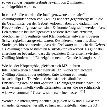
sowie auf das geringe Geburtsgewicht von Zwillingen
zurückgeführt werden.
In einer Studie wurden die Intelligenzwerte „normaler“
Zwillingskinder denen von Zwillingskindern gegenübergestellt, die
ihr Geschwister bei der Geburt verloren haben und dadurch wie
Einzelkinder aufgewachsen sind. Es konnte festgestellt werden, dass
Letztgenannte bei Intelligenztests bessere Resultate erzielten,
obschon sie im Säuglings- und Kleinkindalter teilweise größeren
Schwierigkeiten ausgesetzt waren. Resultierend kann aus dieser
Studie geschlossen werden, dass die
Erziehung
und nicht die
Geburt
als Zwilling einen bestimmten Risikofaktor verkörpert. Es gilt dabei
allerdings zu bedenken, dass die gezeigten Differenzen zwischen
Zwillingskindern und Einzelgeborenen im Grunde belanglos sind.
Wie bei der Körpergröße, gleichen sich MZ in ihren
Intelligenzwerten einander mehr als DZ, wobei der leichtere
Zwilling oftmals in der geistigen Entwicklung ein wenig
benachteiligt ist. Trotzdem erleben sie meist ähnliche
Entwicklungsschübe und –pausen. DZ hingegen bilden nach und
nach vermehrt intellektuelle Eigenarten heraus, die sie schließlich
[61]
wie zwei „normale“ Geschwister erscheinen lassen.
Werden die Intelligenzquotienten (IQs) von MZ- und DZ-Paaren
einander gegenüber gestellt, so lässt sich feststellen, dass die IQ-