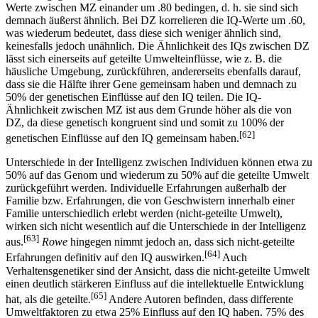
Werte zwischen MZ einander um .80 bedingen, d. h. sie sind sich
demnach äußerst ähnlich. Bei DZ korrelieren die IQ-Werte um .60,
was wiederum bedeutet, dass diese sich weniger ähnlich sind,
keinesfalls jedoch unähnlich. Die Ähnlichkeit des IQs zwischen DZ
lässt sich einerseits auf geteilte Umwelteinflüsse, wie z. B. die
häusliche Umgebung, zurückführen, andererseits ebenfalls darauf,
dass sie die Hälfte ihrer Gene gemeinsam haben und demnach zu
50% der genetischen Einflüsse auf den IQ teilen. Die IQ-
Ähnlichkeit zwischen MZ ist aus dem Grunde höher als die von
DZ, da diese genetisch kongruent sind und somit zu 100% der
[62]
genetischen Einflüsse auf den IQ gemeinsam haben.
Unterschiede in der Intelligenz zwischen Individuen können etwa zu
50% auf das Genom und wiederum zu 50% auf die geteilte Umwelt
zurückgeführt werden. Individuelle Erfahrungen außerhalb der
Familie bzw. Erfahrungen, die von Geschwistern innerhalb einer
Familie unterschiedlich erlebt werden (nicht-geteilte Umwelt),
wirken sich nicht wesentlich auf die Unterschiede in der Intelligenz
[63]
aus.
Rowe
hingegen nimmt jedoch an, dass sich nicht-geteilte
[64]
Erfahrungen definitiv auf den IQ auswirken.
Auch
Verhaltensgenetiker sind der Ansicht, dass die nicht-geteilte Umwelt
einen deutlich stärkeren Einfluss auf die intellektuelle Entwicklung
[65]
hat, als die geteilte.
Andere Autoren befinden, dass differente
Umweltfaktoren zu etwa 25% Einfluss auf den IQ haben. 75% des