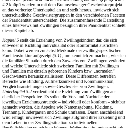
4.2
knüpft wiederum mit dem Braunschweiger Geschwisterprojekt
an das vorherige Unterkapitel an und stellt heraus, inwieweit sich
unterschiedliche Geschwistergruppen in den verschiedenen Facetten
der Paaridentität unterscheiden. Die zusammenfassende Darstellung
eines Interviews mit Zwillingen bezüglich ihrer Paaridentität schließt
dieses Kapitel ab.
Kapitel 5
stellt die Erziehung von Zwillingskindern dar, die sich
entweder in Richtung Individualität oder Konformität ausrichten
kann. Dabei werden zunächst Merkmale der zwillingsspezifischen
Familienstruktur aufgezeigt
(5.1)
, um kenntlich zu machen, wie sich
die familiäre Situation durch den Zuwachs von Zwillingen verändert
und welche Unterschiede sich zwischen Familien mit Zwillingen
und Familien mit einzeln geborenen Kindern bzw. „normalen“
Geschwistern herauskristallisieren. Diese Differenzen betreffen
Bereiche wie Bindung, Aufmerksamkeit und Kommunikation,
Vergleichsanstellungen sowie Geschwister von Zwillingen.
Unterkapitel 5.2
verdeutlicht die Erziehung von Zwillingen aus
elterlicher Perspektive. Es sollen die Vor- und Nachteile der
jeweiligen Erziehungsstrategie – individuell oder konform – sichtbar
gemacht werden, die Aspekte wie Namensgebung, Kleidung,
Trennung, Kindergarten und Schule umfassen. Daran anschließend
wird erfragt, inwieweit sich Zwillinge aufgrund ihrer Erziehung und
dem Leben in der Zwillingssituation zu individuellen
Persönlichkeiten entwickeln können. Weiterhin wird untersucht, ob