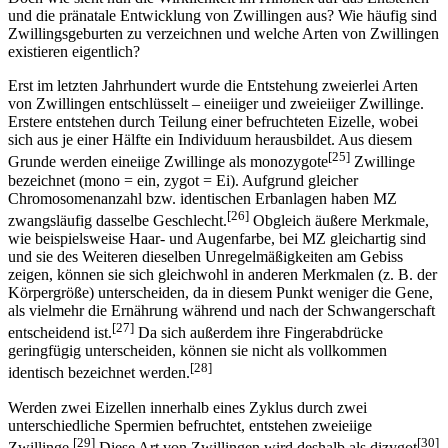
und die pränatale Entwicklung von Zwillingen aus? Wie häufig sind
Zwillingsgeburten zu verzeichnen und welche Arten von Zwillingen
existieren eigentlich?
Erst im letzten Jahrhundert wurde die Entstehung zweierlei Arten
von Zwillingen entschlüsselt – eineiiger und zweieiiger Zwillinge.
Erstere entstehen durch Teilung einer befruchteten Eizelle, wobei
sich aus je einer Hälfte ein Individuum herausbildet. Aus diesem
[25]
Grunde werden eineiige Zwillinge als monozygote
Zwillinge
bezeichnet (mono = ein, zygot = Ei). Aufgrund gleicher
Chromosomenanzahl bzw. identischen Erbanlagen haben MZ
[26]
zwangsläufig dasselbe Geschlecht.
Obgleich äußere Merkmale,
wie beispielsweise Haar- und Augenfarbe, bei MZ gleichartig sind
und sie des Weiteren dieselben Unregelmäßigkeiten am Gebiss
zeigen, können sie sich gleichwohl in anderen Merkmalen (z. B. der
Körpergröße) unterscheiden, da in diesem Punkt weniger die Gene,
als vielmehr die Ernährung während und nach der Schwangerschaft
[27]
entscheidend ist.
Da sich außerdem ihre Fingerabdrücke
geringfügig unterscheiden, können sie nicht als vollkommen
[28]
identisch bezeichnet werden.
Werden zwei Eizellen innerhalb eines Zyklus durch zwei
unterschiedliche Spermien befruchtet, entstehen zweieiige
[29]
[30]
Zwillinge.
Diese Art von Zwillingen wird deshalb als dizygot