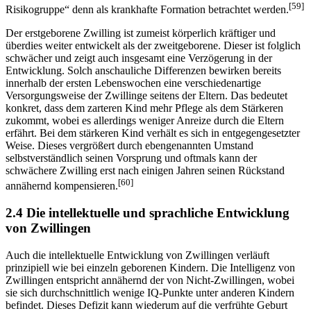
[59]
Risikogruppe“ denn als krankhafte Formation betrachtet werden.
Der erstgeborene Zwilling ist zumeist körperlich kräftiger und
überdies weiter entwickelt als der zweitgeborene. Dieser ist folglich
schwächer und zeigt auch insgesamt eine Verzögerung in der
Entwicklung. Solch anschauliche Differenzen bewirken bereits
innerhalb der ersten Lebenswochen eine verschiedenartige
Versorgungsweise der Zwillinge seitens der Eltern. Das bedeutet
konkret, dass dem zarteren Kind mehr Pflege als dem Stärkeren
zukommt, wobei es allerdings weniger Anreize durch die Eltern
erfährt. Bei dem stärkeren Kind verhält es sich in entgegengesetzter
Weise. Dieses vergrößert durch ebengenannten Umstand
selbstverständlich seinen Vorsprung und oftmals kann der
schwächere Zwilling erst nach einigen Jahren seinen Rückstand
[60]
annähernd kompensieren.
2.4 Die intellektuelle und sprachliche Entwicklung
von Zwillingen
Auch die intellektuelle Entwicklung von Zwillingen verläuft
prinzipiell wie bei einzeln geborenen Kindern. Die Intelligenz von
Zwillingen entspricht annähernd der von Nicht-Zwillingen, wobei
sie sich durchschnittlich wenige IQ-Punkte unter anderen Kindern
befindet. Dieses Defizit kann wiederum auf die verfrühte Geburt