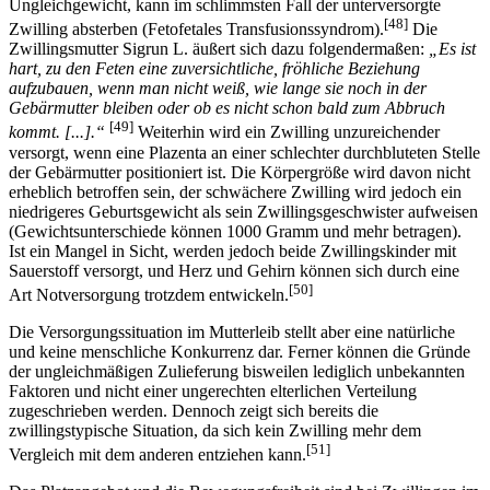
Ungleichgewicht, kann im schlimmsten Fall der unterversorgte
[48]
Zwilling absterben (Fetofetales Transfusionssyndrom).
Die
Zwillingsmutter Sigrun L. äußert sich dazu folgendermaßen:
„Es ist
hart, zu den Feten eine zuversichtliche, fröhliche Beziehung
aufzubauen, wenn man nicht weiß, wie lange sie noch in der
Gebärmutter bleiben oder ob es nicht schon bald zum Abbruch
[49]
kommt. [...].“
Weiterhin wird ein Zwilling unzureichender
versorgt, wenn eine Plazenta an einer schlechter durchbluteten Stelle
der Gebärmutter positioniert ist. Die Körpergröße wird davon nicht
erheblich betroffen sein, der schwächere Zwilling wird jedoch ein
niedrigeres Geburtsgewicht als sein Zwillingsgeschwister aufweisen
(Gewichtsunterschiede können 1000 Gramm und mehr betragen).
Ist ein Mangel in Sicht, werden jedoch beide Zwillingskinder mit
Sauerstoff versorgt, und Herz und Gehirn können sich durch eine
[50]
Art Notversorgung trotzdem entwickeln.
Die Versorgungssituation im Mutterleib stellt aber eine natürliche
und keine menschliche Konkurrenz dar. Ferner können die Gründe
der ungleichmäßigen Zulieferung bisweilen lediglich unbekannten
Faktoren und nicht einer ungerechten elterlichen Verteilung
zugeschrieben werden. Dennoch zeigt sich bereits die
zwillingstypische Situation, da sich kein Zwilling mehr dem
[51]
Vergleich mit dem anderen entziehen kann.