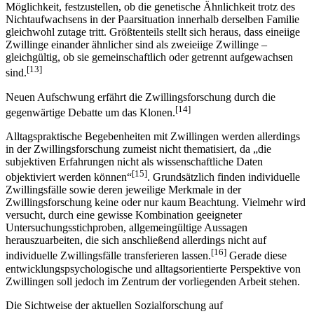
Möglichkeit, festzustellen, ob die genetische Ähnlichkeit trotz des
Nichtaufwachsens in der Paarsituation innerhalb derselben Familie
gleichwohl zutage tritt. Größtenteils stellt sich heraus, dass eineiige
Zwillinge einander ähnlicher sind als zweieiige Zwillinge –
gleichgültig, ob sie gemeinschaftlich oder getrennt aufgewachsen
[13]
sind.
Neuen Aufschwung erfährt die Zwillingsforschung durch die
[14]
gegenwärtige Debatte um das Klonen.
Alltagspraktische Begebenheiten mit Zwillingen werden allerdings
in der Zwillingsforschung zumeist nicht thematisiert, da „die
subjektiven Erfahrungen nicht als wissenschaftliche Daten
[15]
objektiviert werden können“
. Grundsätzlich finden individuelle
Zwillingsfälle sowie deren jeweilige Merkmale in der
Zwillingsforschung keine oder nur kaum Beachtung. Vielmehr wird
versucht, durch eine gewisse Kombination geeigneter
Untersuchungsstichproben, allgemeingültige Aussagen
herauszuarbeiten, die sich anschließend allerdings nicht auf
[16]
individuelle Zwillingsfälle transferieren lassen.
Gerade diese
entwicklungspsychologische und alltagsorientierte Perspektive von
Zwillingen soll jedoch im Zentrum der vorliegenden Arbeit stehen.
Die Sichtweise der aktuellen Sozialforschung auf