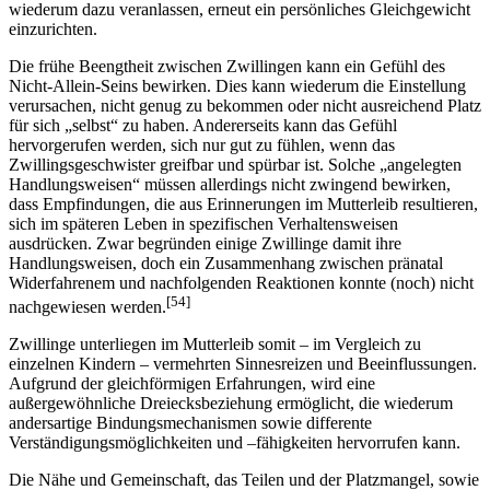
wiederum dazu veranlassen, erneut ein persönliches Gleichgewicht
einzurichten.
Die frühe Beengtheit zwischen Zwillingen kann ein Gefühl des
Nicht-Allein-Seins bewirken. Dies kann wiederum die Einstellung
verursachen, nicht genug zu bekommen oder nicht ausreichend Platz
für sich „selbst“ zu haben. Andererseits kann das Gefühl
hervorgerufen werden, sich nur gut zu fühlen, wenn das
Zwillingsgeschwister greifbar und spürbar ist. Solche „angelegten
Handlungsweisen“ müssen allerdings nicht zwingend bewirken,
dass Empfindungen, die aus Erinnerungen im Mutterleib resultieren,
sich im späteren Leben in spezifischen Verhaltensweisen
ausdrücken. Zwar begründen einige Zwillinge damit ihre
Handlungsweisen, doch ein Zusammenhang zwischen pränatal
Widerfahrenem und nachfolgenden Reaktionen konnte (noch) nicht
[54]
nachgewiesen werden.
Zwillinge unterliegen im Mutterleib somit – im Vergleich zu
einzelnen Kindern – vermehrten Sinnesreizen und Beeinflussungen.
Aufgrund der gleichförmigen Erfahrungen, wird eine
außergewöhnliche Dreiecksbeziehung ermöglicht, die wiederum
andersartige Bindungsmechanismen sowie differente
Verständigungsmöglichkeiten und –fähigkeiten hervorrufen kann.
Die Nähe und Gemeinschaft, das Teilen und der Platzmangel, sowie