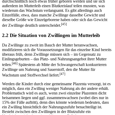
durchschnittlich noch etwas früher geboren werden und sie sich
außerdem im Mutterleib einen Blutkreislauf teilen mussten, was
wiederum das Wachstum verlangsamt. Es gibt allerdings auch
Einzelfälle, etwa, dass manche Zwillinge dasselbe Gewicht und
dieselbe Größe wie Einzelgeborene haben oder sich das Gewicht
[45]
der Zwillinge deutlich unterscheidet.
2.2 Die Situation von Zwillingen im Mutterleib
Da Zwillinge zu zweit im Bauch der Mutter heranwachsen,
modifizieren sich die Voraussetzungen für das einzelne Kind bereits
überaus früh, denn Zwillinge müssen sich – im Gegensatz zu
Einlingsgeburten – das Platz- und Nahrungsangebot ihrer Mutter
[46]
teilen.
Spätestens ab Mitte der Schwangerschaft konkurrieren
Zwillinge um Nahrung und Sauerstoff, den die Mutter für
[47]
Wachstum und Stoffwechsel liefert.
Werden die Kinder durch eine gemeinsame Plazenta versorgt, ist es
möglich, dass ein Zwilling weniger Nahrung als der andere erhält.
Problematisch wird es auch, wenn zwei einzelne Plazenten dicht
beisammen liegen und ggf. zusammenwachsen (wobei dies nur in
15% der Fälle auftritt), denn dies könnte wiederum bedeuten, dass
ein Zwilling hinsichtlich der Nahrungszufuhr benachteiligt ist.
Besteht zwischen den Zwillingen in der Blutzufuhr ein