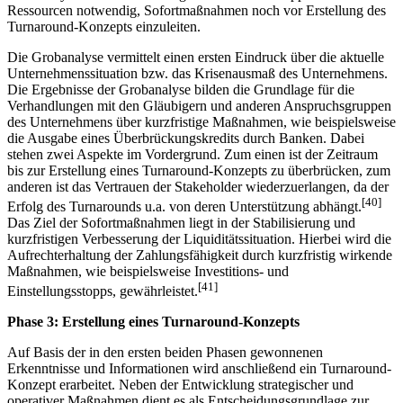
Ressourcen notwendig, Sofortmaßnahmen noch vor Erstellung des
Turnaround-Konzepts einzuleiten.
Die Grobanalyse vermittelt einen ersten Eindruck über die aktuelle
Unternehmenssituation bzw. das Krisenausmaß des Unternehmens.
Die Ergebnisse der Grobanalyse bilden die Grundlage für die
Verhandlungen mit den Gläubigern und anderen Anspruchsgruppen
des Unternehmens über kurzfristige Maßnahmen, wie beispielsweise
die Ausgabe eines Überbrückungskredits durch Banken. Dabei
stehen zwei Aspekte im Vordergrund. Zum einen ist der Zeitraum
bis zur Erstellung eines Turnaround-Konzepts zu überbrücken, zum
anderen ist das Vertrauen der Stakeholder wiederzuerlangen, da der
[40]
Erfolg des Turnarounds u.a. von deren Unterstützung abhängt.
Das Ziel der Sofortmaßnahmen liegt in der Stabilisierung und
kurzfristigen Verbesserung der Liquiditätssituation. Hierbei wird die
Aufrechterhaltung der Zahlungsfähigkeit durch kurzfristig wirkende
Maßnahmen, wie beispielsweise Investitions- und
[41]
Einstellungsstopps, gewährleistet.
Phase 3: Erstellung eines Turnaround-Konzepts
Auf Basis der in den ersten beiden Phasen gewonnenen
Erkenntnisse und Informationen wird anschließend ein Turnaround-
Konzept erarbeitet. Neben der Entwicklung strategischer und
operativer Maßnahmen dient es als Entscheidungsgrundlage zur