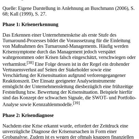
Quelle: Eigene Darstellung in Anlehnung an Buschmann (2006), S.
68; Kall (1999), S. 27.
Phase 1: Krisenerkennung
Das Erkennen einer Unternehmenskrise als erste Stufe des
Turnaround-Prozesses bildet die Voraussetzung für die Einleitung
von Maßnahmen des Turnaround-Managements. Häufig werden
Krisensymptome durch das Management jedoch verspätet
wahrgenommen oder Krisen falsch eingeschätzt, verschwiegen oder
[38]
verharmlost.
Eine Folge dessen ist in der Regel ein drohender
Vertrauensverlust auf Seiten der Stakeholder sowie eine
Verschärfung der Krisensituation aufgrund verlorengegangener
Reaktionszeit. Der Einsatz geeigneter Analyseinstrumente
ermöglicht der Unternehmensleitung diesbezüglich eine frühzeitige
Feststellung bzw. Bewertung der Krisensituation. Beispiele hierfür
sind das Konzept der schwachen Signale, die SWOT- und Portfolio-
[39]
Analyse sowie Kennzahlenmodelle.
Phase 2: Krisendiagnose
Nachdem eine Krise erkannt wurde, erfordert der Zeitdruck eine
unverzügliche Diagnose der Krisenursachen in Form einer
Grobanalyse. Zudem ist es wegen der oftmals knappen finanziellen