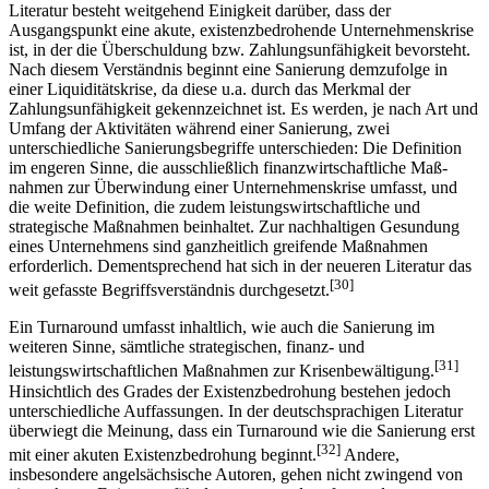
Literatur besteht weitgehend Einigkeit darüber, dass der
Ausgangspunkt eine akute, existenzbedrohende Unter­nehmens­krise
ist, in der die Überschuldung bzw. Zahlungsunfähigkeit bevorsteht.
Nach diesem Verständnis beginnt eine Sanierung demzufolge in
einer Liquiditätskrise, da diese u.a. durch das Merkmal der
Zahlungsunfähigkeit gekennzeichnet ist. Es werden, je nach Art und
Umfang der Aktivitäten während einer Sanierung, zwei
unterschiedliche Sanierungsbegriffe unterschieden: Die Definition
im engeren Sinne, die ausschließlich finanzwirtschaftliche Maß­
nahmen zur Überwindung einer Unternehmenskrise umfasst, und
die weite Definition, die zudem leistungswirtschaftliche und
strategische Maßnahmen beinhaltet. Zur nachhaltigen Gesundung
eines Unternehmens sind ganzheitlich greifende Maßnahmen
erforderlich. Dem­entsprechend hat sich in der neueren Literatur das
[30]
weit gefasste Begriffsverständnis durch­gesetzt.
Ein Turnaround umfasst inhaltlich, wie auch die Sanierung im
weiteren Sinne, sämtliche strategischen, finanz- und
[31]
leistungswirtschaftlichen Maßnahmen zur Krisenbewältigung.
Hinsichtlich des Grades der Existenzbedrohung bestehen jedoch
unterschiedliche Auf­fassungen. In der deutschsprachigen Literatur
überwiegt die Meinung, dass ein Turnaround wie die Sanierung erst
[32]
mit einer akuten Existenzbedrohung beginnt.
Andere,
insbesondere angel­sächsische Autoren, gehen nicht zwingend von