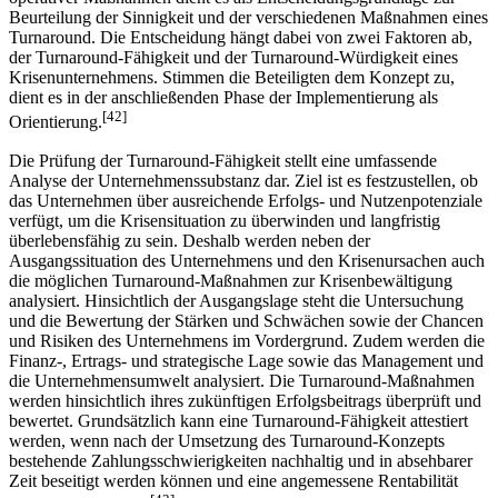
Beurteilung der Sinnigkeit und der verschiedenen Maßnahmen eines
Turnaround. Die Entscheidung hängt dabei von zwei Faktoren ab,
der Turnaround-Fähigkeit und der Turnaround-Würdigkeit eines
Krisen­unternehmens. Stimmen die Beteiligten dem Konzept zu,
dient es in der anschließenden Phase der Implementierung als
[42]
Orientierung.
Die Prüfung der Turnaround-Fähigkeit stellt eine umfassende
Analyse der Unternehmenssubstanz dar. Ziel ist es festzustellen, ob
das Unternehmen über ausreichende Erfolgs- und Nutzenpotenziale
verfügt, um die Krisensituation zu überwinden und langfristig
überlebens­fähig zu sein. Deshalb werden neben der
Ausgangssituation des Unternehmens und den Krisen­ursachen auch
die möglichen Turnaround-Maßnahmen zur Krisenbewältigung
analysiert. Hinsichtlich der Ausgangslage steht die Untersuchung
und die Bewertung der Stärken und Schwächen sowie der Chancen
und Risiken des Unternehmens im Vordergrund. Zudem werden die
Finanz-, Ertrags- und strategische Lage sowie das Management und
die Unternehmens­umwelt analysiert. Die Turnaround-Maßnahmen
werden hinsichtlich ihres zukünftigen Erfolgsbeitrags überprüft und
bewertet. Grundsätzlich kann eine Turnaround-Fähig­keit attestiert
werden, wenn nach der Umsetzung des Turnaround-Konzepts
bestehende Zahlungs­schwierigkeiten nachhaltig und in absehbarer
Zeit beseitigt werden können und eine angemessene Rentabilität