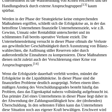
Unternehmens ist die Wahr­nehmung von Krisen erschwert und der
[13]
Handlungsdruck durch externe Anspruchs­gruppen
kaum
spürbar.
Werden in der Phase der Strategiekrise keine entsprechenden
Maßnahmen ergriffen, schließt sich die Erfolgskrise an, in der das
betroffene Unternehmen finanzielle Unternehmens­ziele, wie z.B.
Gewinn, Umsatz oder Rentabilität unterschreitet und im
schlimmsten Fall bereits operative Verluste erzielt. Die
Unternehmensleitung versucht in dieser Phase oftmals die Verluste
aus gewöhnlicher Geschäftstätigkeit durch Ausnutzung von Bilanz­
wahlrechten, die Auflösung stiller Reserven oder durch
außerordentliche Einnahmen zu kompensieren. Diese Maßnahmen
dienen nicht zuletzt auch der Verschleierung einer Krise vor
[14]
Anspruchsgruppen.
Wenn die Erfolgsziele dauerhaft verfehlt werden, mündet die
Erfolgskrise in die Liquiditäts­krise. In dieser Phase sind die
finanziellen Probleme deutlich ausgeprägt. Neben einem über­
mäßigen Anstieg des Verschuldungsgrades besteht häufig das
Problem, dass das Eigen­kapital nahezu vollständig aufgebraucht ist.
Das primäre Ziel eines Unternehmens in dieser Phase liegt daher in
der Abwendung der Zahlungsunfähigkeit bzw. der (drohenden)
Über­schuldung. In den seltensten Fällen kann das Unternehmen
diese Situation noch aus eigener Kraft bewältigen. Erschwert wird