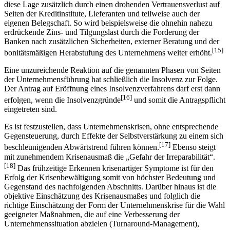
diese Lage zusätzlich durch einen drohenden Vertrauens­verlust auf
Seiten der Kreditinstitute, Lieferanten und teilweise auch der
eigenen Belegschaft. So wird beispielsweise die ohnehin nahezu
erdrückende Zins- und Tilgungslast durch die Forderung der
Banken nach zusätzlichen Sicherheiten, externer Beratung und der
[15]
bonitätsmäßigen Herabstufung des Unternehmens weiter erhöht.
Eine unzureichende Reaktion auf die genannten Phasen von Seiten
der Unternehmens­führung hat schließlich die Insolvenz zur Folge.
Der Antrag auf Eröffnung eines Insolvenz­verfahrens darf erst dann
[16]
erfolgen, wenn die Insolvenzgründe
und somit die Antragspflicht
eingetreten sind.
Es ist festzustellen, dass Unternehmenskrisen, ohne entsprechende
Gegensteuerung, durch Effekte der Selbst­verstärkung zu einem sich
[17]
beschleunigenden Abwärtstrend führen können.
Ebenso steigt
mit zunehmendem Krisenausmaß die „Gefahr der Irreparabilität“.
[18]
Das früh­zeitige Erkennen krisenartiger Symptome ist für den
Erfolg der Krisenbewältigung somit von höchster Bedeutung und
Gegenstand des nachfolgenden Abschnitts. Darüber hinaus ist die
objektive Ein­schätzung des Krisenausmaßes und folglich die
richtige Einschätzung der Form der Unternehmenskrise für die Wahl
geeigneter Maßnahmen, die auf eine Verbesserung der
Unternehmenssituation abzielen (Turnaround-Management),