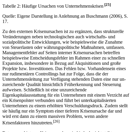
[25]
Tabelle 2: Häufige Ursachen von Unternehmenskrisen
Quelle: Eigene Darstellung in Anlehnung an Buschmann (2006), S.
17.
Zu den externen Krisenursachen ist zu ergänzen, dass strukturelle
Veränderungen neben techno­logischen auch wirtschafts- und
sozialpolitische Entwicklungen, wie beispielsweise die Zunahme
von Steuerlasten oder währungspolitische Maßnahmen, umfassen.
Managementfehler auf Seiten interner Krisenursachen betreffen
beispielsweise Entscheidungsfehler im Rahmen einer zu schnellen
Expansion, insbesondere in Bezug auf Akquisitionen und große
Projekte bzw. Investitionen. Das Fehlen bzw. Vorhandensein eines
nur rudimentären Controllings hat zur Folge, dass die der
Unternehmensleitung zur Verfügung stehenden Daten eine nur un­
zureichende Qualität hinsichtlich Früherkennung und Steuerung
aufweisen. Schließlich ist eine unzureichende
Eigenkapitalausstattung für ein Unternehmen mit einem Verzicht auf
ein Krisen­polster verbunden und führt bei unterkapitalisierten
Unternehmen zu einem erhöhten Ver­schuldungs­druck. Zudem stellt
sie häufig nur ein Symptom einer tieferen Krisenursache dar und
wird erst dann zu einem massiven Problem, wenn andere
[26]
Krisenfaktoren hinzutreten.