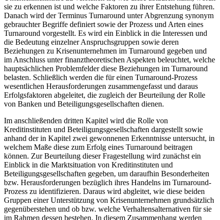
sie zu erkennen ist und welche Faktoren zu ihrer Entstehung führen.
Danach wird der Terminus Turnaround unter Abgrenzung synonym
gebrauchter Begriffe definiert sowie der Prozess und Arten eines
Turnaround vorgestellt. Es wird ein Einblick in die Interessen und
die Bedeutung einzelner Anspruchsgruppen sowie deren
Beziehungen zu Krisenunternehmen im Turnaround gegeben und
im Anschluss unter finanztheoretischen Aspekten beleuchtet, welche
hauptsächlichen Problemfelder diese Beziehungen im Turnaround
belasten. Schließlich werden die für einen Turnaround-Prozess
wesentlichen Herausforderungen zusammengefasst und daraus
Erfolgsfaktoren abgeleitet, die zugleich der Beurteilung der Rolle
von Banken und Beteiligungsgesellschaften dienen.
Im anschließenden dritten Kapitel wird die Rolle von
Kreditinstituten und Beteiligungsgesellschaften dargestellt sowie
anhand der in Kapitel zwei gewonnenen Erkenntnisse untersucht, in
welchem Maße diese zum Erfolg eines Turnaround beitragen
können. Zur Beurteilung dieser Fragestellung wird zunächst ein
Einblick in die Marktsituation von Kreditinstituten und
Beteiligungsgesellschaften gegeben, um daraufhin Besonderheiten
bzw. Herausforderungen bezüglich ihres Handelns im Turnaround-
Prozess zu identifizieren. Daraus wird abgleitet, wie diese beiden
Gruppen einer Unterstützung von Krisenunternehmen grundsätzlich
gegenüberstehen und ob bzw. welche Verhaltensalternativen für sie
im Rahmen dessen bestehen. In diesem Zusammenhang werden