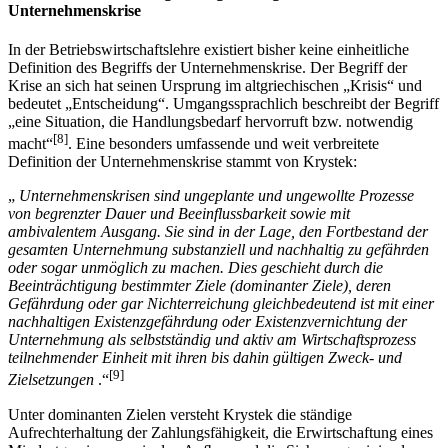
Unternehmenskrise
In der Betriebswirtschaftslehre existiert bisher keine einheitliche
Definition des Begriffs der Unternehmenskrise. Der Begriff der
Krise an sich hat seinen Ursprung im altgriechischen „Krisis“ und
bedeutet „Entscheidung“. Umgangssprachlich beschreibt der Begriff
„eine Situation, die Handlungsbedarf hervorruft bzw. notwendig
[8]
macht“
. Eine besonders umfassende und weit verbreitete
Definition der Unternehmenskrise stammt von Krystek:
„
Unternehmenskrisen sind ungeplante und ungewollte Prozesse
von begrenzter Dauer und Beeinflussbarkeit sowie mit
ambivalentem Ausgang. Sie sind in der Lage, den Fortbestand der
gesamten Unternehmung substanziell und nachhaltig zu gefährden
oder sogar unmöglich zu machen. Dies geschieht durch die
Beeinträchtigung bestimmter Ziele (dominanter Ziele), deren
Gefährdung oder gar Nichterreichung gleichbedeutend ist mit einer
nachhaltigen Existenzgefährdung oder Existenzvernichtung der
Unternehmung als selbstständig und aktiv am Wirtschaftsprozess
teilnehmender Einheit mit ihren bis dahin gültigen Zweck- und
[9]
Zielsetzungen
.“
Unter dominanten Zielen versteht Krystek die ständige
Aufrechterhaltung der Zahlungs­fähigkeit, die Erwirtschaftung eines