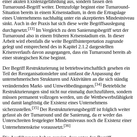
einer akuten Existenzgefährdung aus, sondern fassen den
Turnaround-Begriff weiter. Demzufolge beginnt eine Turnaround-
Situation bereits in einem Krisen­stadium, in dem die Ertragslage
eines Unternehmens nachhaltig unter ein akzeptiertes Mindest­niveau
sinkt. Auch in der Praxis hat sich diese weite Begriffsauslegung
[33]
durchgesetzt.
Im Vergleich zu dem Sanierungsbegriff setzt der
Turnaround also in einem früheren Krisenstadium ein. In dieser
Arbeit wird ebenfalls die weite Begriffsinterpretation zugrunde
gelegt und entsprechend des in Kapitel 2.1.2 dargestellten
Krisenverlaufs davon ausgegangen, dass ein Turnaround bereits ab
einer strategischen Krise beginnt.
Der Begriff Restrukturierung ist betriebswirtschaftlich gesehen ein
Teil der Reorganisations­lehre und umfasst die Anpassung der
unternehmerischen Strukturen und Aktivitäten an die sich ständig
[34]
verändernden Markt- und Umweltbedingungen.
Betriebliche
Restrukturierungen sind nicht nur einmalig durchzuführen, sondern
müssen permanent vollzogen werden, um die Wettbewerbsfähigkeit
und damit langfristig die Existenz eines Unternehmens
[35]
sicherzustellen.
Der Restrukturierungsbegriff ist folglich weiter
gefasst als der Turnaround und die Sanierung, da er weder das
Unterschreiten festgelegter Mindestniveaus noch die Existenz einer
[36]
Unternehmenskrise voraussetzt.