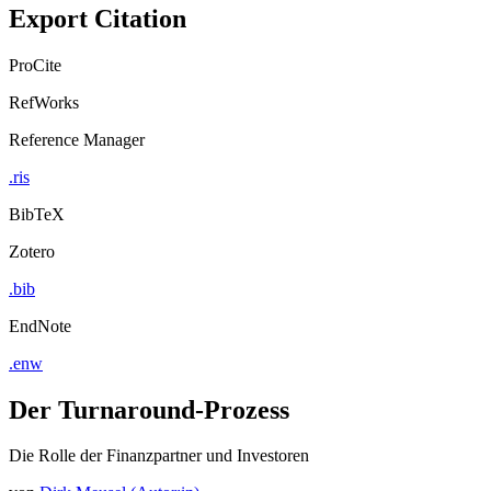
Export Citation
ProCite
RefWorks
Reference Manager
.ris
BibTeX
Zotero
.bib
EndNote
.enw
Der Turnaround-Prozess
Die Rolle der Finanzpartner und Investoren