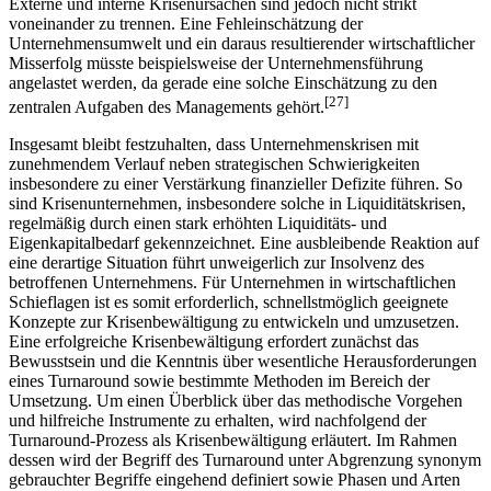
Externe und interne Krisenursachen sind jedoch nicht strikt
voneinander zu trennen. Eine Fehleinschätzung der
Unternehmensumwelt und ein daraus resultierender wirtschaftlicher
Miss­erfolg müsste beispielsweise der Unternehmensführung
angelastet werden, da gerade eine solche Einschätzung zu den
[27]
zentralen Aufgaben des Managements gehört.
Insgesamt bleibt festzuhalten, dass Unternehmenskrisen mit
zunehmendem Verlauf neben strategischen Schwierigkeiten
insbesondere zu einer Verstärkung finanzieller Defizite führen. So
sind Krisenunternehmen, insbesondere solche in Liquiditätskrisen,
regelmäßig durch einen stark erhöhten Liquiditäts- und
Eigenkapitalbedarf gekennzeichnet. Eine ausbleibende Reaktion auf
eine derartige Situation führt unweigerlich zur Insolvenz des
betroffenen Unternehmens. Für Unternehmen in wirtschaftlichen
Schieflagen ist es somit erforderlich, schnellstmöglich geeignete
Konzepte zur Krisenbewältigung zu entwickeln und umzusetzen.
Eine erfolgreiche Krisenbewältigung erfordert zunächst das
Bewusstsein und die Kenntnis über wesentliche Herausforderungen
eines Turnaround sowie bestimmte Methoden im Bereich der
Umsetzung. Um einen Überblick über das methodische Vorgehen
und hilfreiche Instrumente zu erhalten, wird nachfolgend der
Turnaround-Prozess als Krisenbewältigung erläutert. Im Rahmen
dessen wird der Begriff des Turnaround unter Abgrenzung synonym
gebrauchter Begriffe eingehend definiert sowie Phasen und Arten