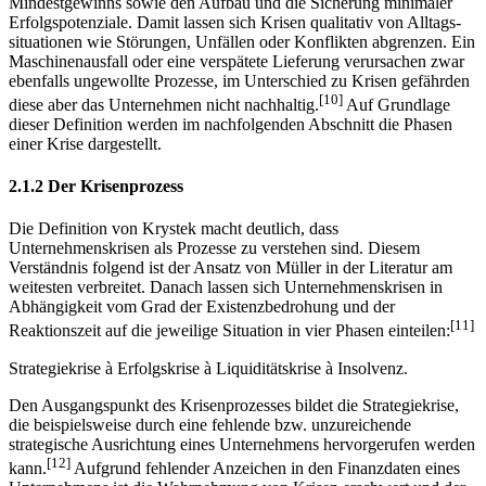
Mindestgewinns sowie den Aufbau und die Sicherung minimaler
Erfolgspotenziale. Damit lassen sich Krisen qualitativ von Alltags­
situationen wie Störungen, Unfällen oder Konflikten abgrenzen. Ein
Maschinenausfall oder eine verspätete Lieferung verursachen zwar
ebenfalls ungewollte Prozesse, im Unterschied zu Krisen gefährden
[10]
diese aber das Unternehmen nicht nachhaltig.
Auf Grundlage
dieser Definition werden im nachfolgenden Abschnitt die Phasen
einer Krise dargestellt.
2.1.2 Der Krisenprozess
Die Definition von Krystek macht deutlich, dass
Unternehmenskrisen als Prozesse zu verstehen sind. Diesem
Verständnis folgend ist der Ansatz von Müller in der Literatur am
weitesten verbreitet. Danach lassen sich Unternehmenskrisen in
Abhängigkeit vom Grad der Existenzbedrohung und der
[11]
Reaktionszeit auf die jeweilige Situation in vier Phasen einteilen:
Strategiekrise à Erfolgskrise à Liquiditätskrise à Insolvenz.
Den Ausgangspunkt des Krisenprozesses bildet die Strategiekrise,
die beispielsweise durch eine fehlende bzw. unzureichende
strategische Ausrichtung eines Unternehmens hervorgerufen werden
[12]
kann.
Aufgrund fehlender Anzeichen in den Finanzdaten eines