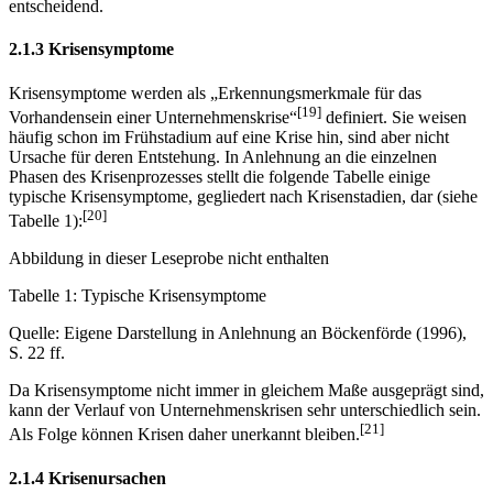
entscheidend.
2.1.3 Krisensymptome
Krisensymptome werden als „Erkennungsmerkmale für das
[19]
Vorhandensein einer Unternehmens­krise“
definiert. Sie weisen
häufig schon im Frühstadium auf eine Krise hin, sind aber nicht
Ursache für deren Entstehung. In Anlehnung an die einzelnen
Phasen des Krisen­prozesses stellt die folgende Tabelle einige
typische Krisensymptome, gegliedert nach Krisen­stadien, dar (siehe
[20]
Tabelle 1):
Abbildung in dieser Leseprobe nicht enthalten
Tabelle 1: Typische Krisensymptome
Quelle: Eigene Darstellung in Anlehnung an Böckenförde (1996),
S. 22 ff.
Da Krisensymptome nicht immer in gleichem Maße ausgeprägt sind,
kann der Verlauf von Unternehmenskrisen sehr unterschiedlich sein.
[21]
Als Folge können Krisen daher unerkannt bleiben.
2.1.4 Krisenursachen