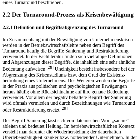
eines Turnaround beschrieben.
2.2 Der Turnaround-Prozess als Krisenbewältigung
2.2.1 Definition und Begriffsabgrenzung des Turnaround
Im Zusammenhang mit der Bewältigung von Unternehmenskrisen
werden in der Betriebs­wirtschaftslehre neben dem Begriff des
Turnaround häufig die Begriffe Sanierung und Restrukturierung
verwendet. In der Fachliteratur finden sich vielfältige Definitionen
und Abgrenzungen dieser Begriffe, die inhaltlich eine sehr ähnliche
[28]
Bedeutung aufweisen.
Uneinigkeit besteht insbesondere bei der
Abgrenzung des Krisenstadiums bzw. dem Grad der Existenz­
bedrohung eines Unternehmens. Des Weiteren werden die Begriffe
in der Praxis aus politischen und psychologischen Erwägungen
heraus häufig ohne Rücksichtnahme auf ihre genaue Be­deutung
verwendet. Vor allem der negativ behaftete Begriff der Sanierung
wird oft­mals vermieden und durch Bezeichnungen wie Turnaround
[29]
oder Restrukturierung ersetzt.
Der Begriff Sanierung lässt sich vom lateinischen Wort „sanare“
ableiten und bedeutet Heilung. Im betriebswirtschaftlichen Kontext
versteht man darunter die Wiederherstellung der dauer­­haften
Überlebensfähigkeit kranker bzw. notleidender Unternehmen. In der