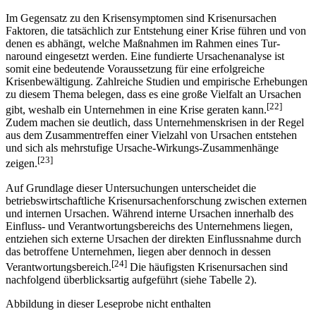
Im Gegensatz zu den Krisensymptomen sind Krisenursachen
Faktoren, die tatsächlich zur Ent­stehung einer Krise führen und von
denen es abhängt, welche Maßnahmen im Rahmen eines Tur­
naround eingesetzt werden. Eine fundierte Ursachenanalyse ist
somit eine bedeutende Voraus­setzung für eine erfolgreiche
Krisenbewältigung. Zahlreiche Studien und empirische Er­hebungen
zu diesem Thema belegen, dass es eine große Vielfalt an Ursachen
[22]
gibt, weshalb ein Unter­nehmen in eine Krise geraten kann.
Zudem machen sie deutlich, dass Unternehmens­krisen in der Regel
aus dem Zusammentreffen einer Vielzahl von Ursachen entstehen
und sich als mehrstufige Ursache-Wirkungs-Zusammenhänge
[23]
zeigen.
Auf Grundlage dieser Untersuchungen unterscheidet die
betriebswirtschaftliche Krisenursachenforschung zwischen externen
und internen Ursachen. Während interne Ursachen inner­halb des
Einfluss- und Verantwortungsbereichs des Unternehmens liegen,
entziehen sich externe Ursachen der direkten Einflussnahme durch
das betroffene Unternehmen, liegen aber dennoch in dessen
[24]
Verantwortungsbereich.
Die häufigsten Krisenursachen sind
nachfolgend überblicksartig aufgeführt (siehe Tabelle 2).
Abbildung in dieser Leseprobe nicht enthalten