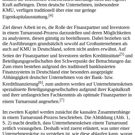
Kraft aufbringen. Denn deutsche Unternehmen, insbesondere
KMU, verfügen traditionell über eine nur geringe
[4]
Eigenkapitalausstattung.
Ziel dieser Arbeit ist es, die Rolle der Finanzpartner und Investoren
in einem Turnaround-Prozess darzustellen und deren Möglichkeiten
zu analysieren, diesen günstig zu beeinflussen. Dabei beziehen sich
die Ausführungen grundsätzlich sowohl auf Großunternehmen als
auch auf KMU in Deutschland, sofern nicht anders erwähnt. Auf
[5]
Seiten der Finanzpartner und Investoren stellen Kreditinstitute
und
Beteiligungsgesellschaften den Schwerpunkt der Betrachtungen dar.
Zum einen bestehen aufgrund des traditionell bankbasierten
Finanzsystems in Deutschland eine besonders ausgeprägte
Abhängigkeit deutscher Unternehmen von der Bank- bzw.
[6]
Kreditfinanzierung
, zum anderen werden auf Unternehmenskrisen
spezialisierte Beteiligungs­gesellschaften aufgrund ihrer Kapitalkraft
und ihrer umfangreichen Fachkenntnis als optimale Finanzpartner in
[7]
einem Turnaround angesehen.
Im zweiten Kapitel werden zunächst die kausalen Zusammenhänge
in einem Turnaround-Prozess beschrieben. Die Abbildung (Abb. 1,
S. 2) macht deutlich, dass Unternehmenskrisen einem Turnaround
zeitlich vorausgehen. Deshalb wird zuerst erläutert, was unter einer
Unternehmenskrise zu verstehen ist, wie diese ablaufen kann, woran