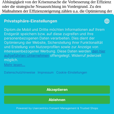
Abhängig­keit von der Krisenursache die Verbesserung der Effizienz
oder die strategische Neu­ausrichtung im Vordergrund. Zu den
Maßnahmen der Effizienzsteigerung zählen u.a. die Optimierung der
internen Geschäftsprozesse sowie organisatorische Umgestaltungen.
Maß­nahmen der strategischen Neuausrichtung umfassen
beispielsweise eine Optimierung des Geschäfts­portfolios, eine
Konzentration auf Kernkompetenzen sowie die Entwicklung eines
[47]
neuen Unternehmenskonzepts.
Eine erfolgreiche Krisenbewältigung erfordert eine konsequente
Umsetzung des Turnaround-Konzepts. Außerdem sind
Unternehmenskrisen mit spezifischen Anforderungen an die
Fähigkeiten der Unternehmensführung verbunden. Jedoch haben
Unternehmen einerseits oftmals keinerlei bzw. zumindest nur
geringe Erfahrung mit Krisen, weshalb dem betroffenen
Management das notwendige Wissen für diese spezielle Situation
fehlt. Andererseits mangelt es Unternehmen oftmals am
erforderlichen Umsatzwillen, beispielsweise wenn die jeweilige
Krise nicht erkannt bzw. das Krisenausmaß falsch eingeschätzt wird.
Des Weiteren steht die Implementierung eines Turnaround-Konzepts
erfahrungsgemäß erheblichen Umsetzungs­barrieren gegenüber.
Diese Barrieren lassen sich beispielsweise auf mangelnde Akzeptanz
oder Motivation der Mitarbeiter und anderer Beteiligter
zurückführen. Der Erfolg eines Turnarounds hängt daher nicht
zuletzt in besonderem Maße von der Beseitigung dieser Hemmnisse