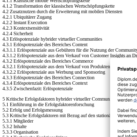
4.1.1 Klassische mobile Wertschöpfungskette
4.1.2 Transformation der klassischen Wertschöpfungskette
4.2 Zusatznutzen durch die Erweiterung mit mobilen Diensten
4.2.1 Ubiquitärer Zugang
4.2.2 Instant Execution
4.2.3 Kontextsensitivität
4.2.4 Sicherheit
4.3 Erlöspotenziale hybrider virtueller Communities
4.3.1 Erlöspotenziale des Bereiches Content
4.3.1.1 Erlöspotenziale aus Gebühren für die Nutzung der Community
4.3.1.2 Erlöspotenziale aus dem Verkauf von Customer Insights an Dr
4.3.2 Erlöspotenziale des Bereiches Commerce
4.3.2.1 Erlöspotenziale aus dem Verkauf von Produkten und der Verm
4.3.2.2 Erlöspotenziale aus Werbung und Sponsoring
4.3.3 Erlöspotenziale des Bereiches Connection
4.3.4 Erlöspotenziale des Bereiches Context
4.3.5 Zwischenfazit: Erlöspotenziale
5 Kritische Erfolgsfaktoren hybrider virtueller Communities aus Betre
5.1 Einführung in die Erfolgsfaktorenforschung
5.2 Erfolg und Erfolgsmessung
5.3 Kritische Erfolgsfaktoren mit Bezug auf den stationären Zugang
5.3.1 Mitglieder
5.3.2 Inhalte
5.3.3 Organisation