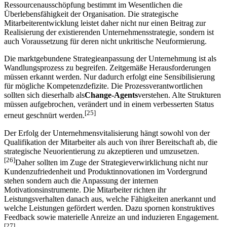
Ressourcenausschöpfung bestimmt im Wesentlichen die
Überlebensfähigkeit der Organisation. Die strategische
Mitarbeiterentwicklung leistet daher nicht nur einen Beitrag zur
Realisierung der existierenden Unternehmensstrategie, sondern ist
auch Voraussetzung für deren nicht unkritische Neuformierung.
Die marktgebundene Strategieanpassung der Unternehmung ist als
Wandlungsprozess zu begreifen. Zeitgemäße Herausforderungen
müssen erkannt werden. Nur dadurch erfolgt eine Sensibilisierung
für mögliche Kompetenzdefizite. Die Prozessverantwortlichen
sollten sich dieserhalb als
Change-Agents
verstehen. Alte Strukturen
müssen aufgebrochen, verändert und in einem verbesserten Status
[25]
erneut geschnürt werden.
Der Erfolg der Unternehmensvitalisierung hängt sowohl von der
Qualifikation der Mitarbeiter als auch von ihrer Bereitschaft ab, die
strategische Neuorientierung zu akzeptieren und umzusetzen.
[26]
Daher sollten im Zuge der Strategieverwirklichung nicht nur
Kundenzufriedenheit und Produktinnovationen im Vordergrund
stehen sondern auch die Anpassung der internen
Motivationsinstrumente. Die Mitarbeiter richten ihr
Leistungsverhalten danach aus, welche Fähigkeiten anerkannt und
welche Leistungen gefördert werden. Dazu spornen konstruktives
Feedback sowie materielle Anreize an und induzieren Engagement.
[27]