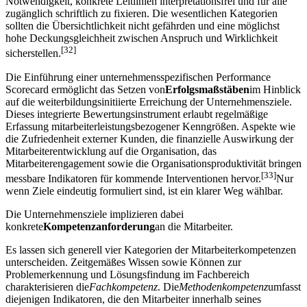
Notwendigkeit, konkrete Leitlinien interpretationsfrei und für alle
zugänglich schriftlich zu fixieren. Die wesentlichen Kategorien
sollten die Übersichtlichkeit nicht gefährden und eine möglichst
hohe Deckungsgleichheit zwischen Anspruch und Wirklichkeit
[32]
sicherstellen.
Die Einführung einer unternehmensspezifischen Performance
Scorecard ermöglicht das Setzen von
Erfolgsmaßstäben
im Hinblick
auf die weiterbildungsinitiierte Erreichung der Unternehmensziele.
Dieses integrierte Bewertungsinstrument erlaubt regelmäßige
Erfassung mitarbeiterleistungsbezogener Kenngrößen. Aspekte wie
die Zufriedenheit externer Kunden, die finanzielle Auswirkung der
Mitarbeiterentwicklung auf die Organisation, das
Mitarbeiterengagement sowie die Organisationsproduktivität bringen
[33]
messbare Indikatoren für kommende Interventionen hervor.
Nur
wenn Ziele eindeutig formuliert sind, ist ein klarer Weg wählbar.
Die Unternehmensziele implizieren dabei
konkrete
Kompetenzanforderung
an die Mitarbeiter.
Es lassen sich generell vier Kategorien der Mitarbeiterkompetenzen
unterscheiden. Zeitgemäßes Wissen sowie Können zur
Problemerkennung und Lösungsfindung im Fachbereich
charakterisieren die
Fachkompetenz
. Die
Methodenkompetenz
umfasst
diejenigen Indikatoren, die den Mitarbeiter innerhalb seines