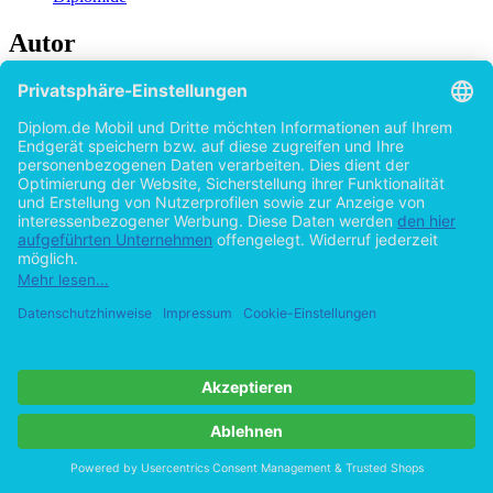
Autor
Nadine Kutz (Autor:in)
Hilfe/FAQ
Impressum
Datenschutz
AGB
Vertrag widerrufen
Zur Desktop-Version
Copyright ©Imprint in der Bedey & Thoms Media GmbH
powered
by
Open Publishing
Zurück