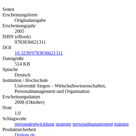
Seiten
Erscheinungsform
Originalausgabe
Erscheinungsjahr
2005
ISBN (eBook)
9783836621311
DOI
10.3239/9783836621311
Dateigröße
514 KB
Sprache
Deutsch
Institution / Hochschule
Universität Siegen – Wirtschaftswissenschaften,
Personalmanagement und Organisation
Erscheinungsdatum
2008 (Oktober)
Note
1,0
Schlagworte
personalentwicklung
strategie
personalmanagement
training
Produktsicherheit
Diplom.de