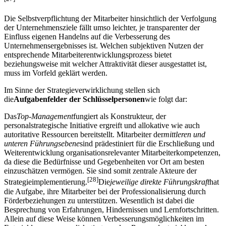
Die Selbstverpflichtung der Mitarbeiter hinsichtlich der Verfolgung
der Unternehmensziele fällt umso leichter, je transparenter der
Einfluss eigenen Handelns auf die Verbesserung des
Unternehmensergebnisses ist. Welchen subjektiven Nutzen der
entsprechende Mitarbeiterentwicklungsprozess bietet
beziehungsweise mit welcher Attraktivität dieser ausgestattet ist,
muss im Vorfeld geklärt werden.
Im Sinne der Strategieverwirklichung stellen sich
die
Aufgabenfelder der Schlüsselpersonen
wie folgt dar:
Das
Top-Management
fungiert als Konstrukteur, der
personalstrategische Initiative ergreift und allokative wie auch
autoritative Ressourcen bereitstellt. Mitarbeiter der
mittleren und
unteren Führungsebene
sind prädestiniert für die Erschließung und
Weiterentwicklung organisationsrelevanter Mitarbeiterkompetenzen,
da diese die Bedürfnisse und Gegebenheiten vor Ort am besten
einzuschätzen vermögen. Sie sind somit zentrale Akteure der
[28]
Strategieimplementierung.
Die
jeweilige direkte Führungskraft
hat
die Aufgabe, ihre Mitarbeiter bei der Professionalisierung durch
Förderbeziehungen zu unterstützen. Wesentlich ist dabei die
Besprechung von Erfahrungen, Hindernissen und Lernfortschritten.
Allein auf diese Weise können Verbesserungsmöglichkeiten im