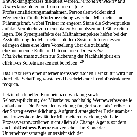
Entwicklungsprozess diskutiert werden.
Personalentwickler und
Trainer
konzipieren und koordinieren jene
Professionalisierungsmaßnahmen. Personalentwickler sind
Wegbereiter für die Förderbeziehung zwischen Mitarbeiter und
Führungskraft, wobei Trainer im engeren Sinne die Schwerpunkte
auf das Vermitteln von elementaren Kenntnissen und Fähigkeiten
legen. Die Synergieeffekte der Maßnahmenpakete helfen bei der
Assimilierung der Mitarbeiter mit dem System. Infolgedessen
erlangen diese eine klare Vorstellung über die zukünftig
einzunehmende Rolle im Unternehmen. Der
einzelne
Mitarbeiter
muss zudem zur Sicherung der Nachhaltigkeit ein
[29]
effektives Selbstmanagement betreiben.
Das Etablieren einer unternehmensspezifischen Lernkultur wird nur
durch die Schaffung vorstehend beschriebener Lerninfrastrukturen
möglich.
Letztendlich helfen Kompetenzentwicklung sowie
Selbstverpflichtung der Mitarbeiter, nachhaltig Wettbewerbsvorteile
aufzubauen. Die Personalentwicklung fungiert somit als Treiber in
der Strategieverwirklichung. Aufgrund strategischer Bedeutsamkeit
und Prozesskomplexität der Mitarbeiterentwicklung sind die
Prozessverantwortlichen nicht allein als Change-Agents sondern
auch als
Business-Partner
zu verstehen. Im Sinne der
Unternehmensstrategie unterzieht sich der