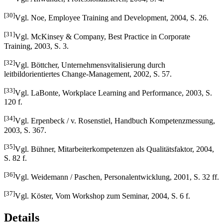
[30]
Vgl. Noe, Employee Training and Development, 2004, S. 26.
[31]
Vgl. McKinsey & Company, Best Practice in Corporate
Training, 2003, S. 3.
[32]
Vgl. Böttcher, Unternehmensvitalisierung durch
leitbildorientiertes Change-Management, 2002, S. 57.
[33]
Vgl. LaBonte, Workplace Learning and Performance, 2003, S.
120 f.
[34]
Vgl. Erpenbeck / v. Rosenstiel, Handbuch Kompetenzmessung,
2003, S. 367.
[35]
Vgl. Bühner, Mitarbeiterkompetenzen als Qualitätsfaktor, 2004,
S. 82 f.
[36]
Vgl. Weidemann / Paschen, Personalentwicklung, 2001, S. 32 ff.
[37]
Vgl. Köster, Vom Workshop zum Seminar, 2004, S. 6 f.
Details