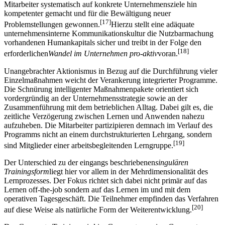
Mitarbeiter systematisch auf konkrete Unternehmensziele hin
kompetenter gemacht und für die Bewältigung neuer
[17]
Problemstellungen gewonnen.
Hierzu stellt eine adäquate
unternehmensinterne Kommunikationskultur die Nutzbarmachung
vorhandenen Humankapitals sicher und treibt in der Folge den
[18]
erforderlichen
Wandel im Unternehmen pro-aktiv
voran.
Unangebrachter Aktionismus in Bezug auf die Durchführung vieler
Einzelmaßnahmen weicht der Verankerung integrierter Programme.
Die Schnürung intelligenter Maßnahmenpakete orientiert sich
vordergründig an der Unternehmensstrategie sowie an der
Zusammenführung mit dem betrieblichen Alltag. Dabei gilt es, die
zeitliche Verzögerung zwischen Lernen und Anwenden nahezu
aufzuheben. Die Mitarbeiter partizipieren demnach im Verlauf des
Programms nicht an einem durchstrukturierten Lehrgang, sondern
[19]
sind Mitglieder einer arbeitsbegleitenden Lerngruppe.
Der Unterschied zu der eingangs beschriebenen
singulären
Trainingsform
liegt hier vor allem in der Mehrdimensionalität des
Lernprozesses. Der Fokus richtet sich dabei nicht primär auf das
Lernen off-the-job sondern auf das Lernen im und mit dem
operativen Tagesgeschäft. Die Teilnehmer empfinden das Verfahren
[20]
auf diese Weise als natürliche Form der Weiterentwicklung.