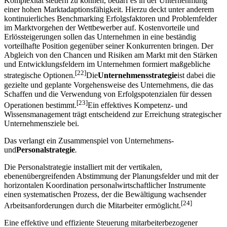
Komplexität steuern zu können, bedarf es in der Unternehmung
einer hohen Marktadaptionsfähigkeit. Hierzu deckt unter anderem
kontinuierliches Benchmarking Erfolgsfaktoren und Problemfelder
im Marktvorgehen der Wettbewerber auf. Kostenvorteile und
Erlössteigerungen sollen das Unternehmen in eine beständig
vorteilhafte Position gegenüber seiner Konkurrenten bringen. Der
Abgleich von den Chancen und Risiken am Markt mit den Stärken
und Entwicklungsfeldern im Unternehmen formiert maßgebliche
[22]
strategische Optionen.
Die
Unternehmensstrategie
ist dabei die
gezielte und geplante Vorgehensweise des Unternehmens, die das
Schaffen und die Verwendung von Erfolgspotenzialen für dessen
[23]
Operationen bestimmt.
Ein effektives Kompetenz- und
Wissensmanagement trägt entscheidend zur Erreichung strategischer
Unternehmensziele bei.
Das verlangt ein Zusammenspiel von Unternehmens-
und
Personalstrategie
.
Die Personalstrategie installiert mit der vertikalen,
ebenenübergreifenden Abstimmung der Planungsfelder und mit der
horizontalen Koordination personalwirtschaftlicher Instrumente
einen systematischen Prozess, der die Bewältigung wachsender
[24]
Arbeitsanforderungen durch die Mitarbeiter ermöglicht.
Eine effektive und effiziente Steuerung mitarbeiterbezogener