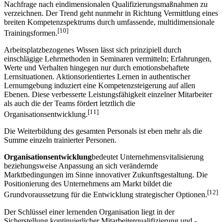
Nachfrage nach eindimensionalen Qualifizierungsmaßnahmen zu
verzeichnen. Der Trend geht nunmehr in Richtung Vermittlung eines
breiten Kompetenzspektrums durch umfassende, multidimensionale
[10]
Trainingsformen.
Arbeitsplatzbezogenes Wissen lässt sich prinzipiell durch
einschlägige Lehrmethoden in Seminaren vermitteln; Erfahrungen,
Werte und Verhalten hingegen nur durch emotionsbehaftete
Lernsituationen. Aktionsorientiertes Lernen in authentischer
Lernumgebung induziert eine Kompetenzsteigerung auf allen
Ebenen. Diese verbesserte Leistungsfähigkeit einzelner Mitarbeiter
als auch die der Teams fördert letztlich die
[11]
Organisationsentwicklung.
Die Weiterbildung des gesamten Personals ist eben mehr als die
Summe einzeln trainierter Personen.
Organisationsentwicklung
bedeutet Unternehmensvitalisierung
beziehungsweise Anpassung an sich verändernde
Marktbedingungen im Sinne innovativer Zukunftsgestaltung. Die
Positionierung des Unternehmens am Markt bildet die
[12]
Grundvoraussetzung für die Entwicklung strategischer Optionen.
Der Schlüssel einer lernenden Organisation liegt in der
Sicherstellung kontinuierlicher Mitarbeiterqualifizierung und -