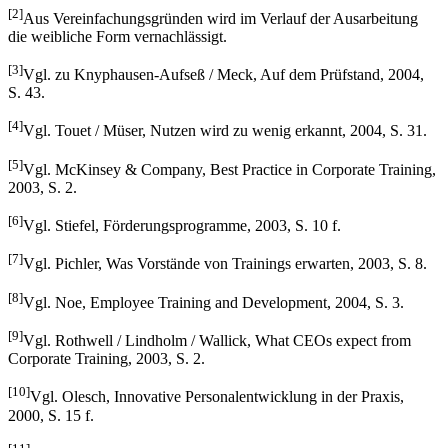
[2]
Aus Vereinfachungsgründen wird im Verlauf der Ausarbeitung
die weibliche Form vernachlässigt.
[3]
Vgl. zu Knyphausen-Aufseß / Meck, Auf dem Prüfstand, 2004,
S. 43.
[4]
Vgl. Touet / Müser, Nutzen wird zu wenig erkannt, 2004, S. 31.
[5]
Vgl. McKinsey & Company, Best Practice in Corporate Training,
2003, S. 2.
[6]
Vgl. Stiefel, Förderungsprogramme, 2003, S. 10 f.
[7]
Vgl. Pichler, Was Vorstände von Trainings erwarten, 2003, S. 8.
[8]
Vgl. Noe, Employee Training and Development, 2004, S. 3.
[9]
Vgl. Rothwell / Lindholm / Wallick, What CEOs expect from
Corporate Training, 2003, S. 2.
[10]
Vgl. Olesch, Innovative Personalentwicklung in der Praxis,
2000, S. 15 f.