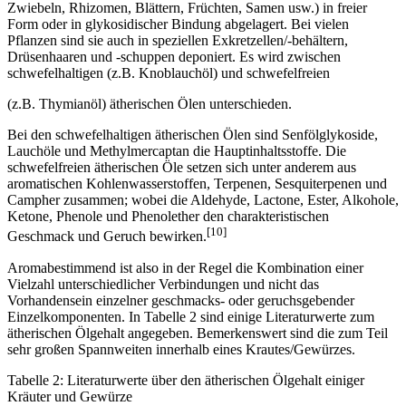
Zwiebeln, Rhizomen, Blättern, Früchten, Samen usw.) in freier
Form oder in glykosidischer Bindung abgelagert. Bei vielen
Pflanzen sind sie auch in speziellen Exkretzellen/-behältern,
Drüsenhaaren und -schuppen deponiert. Es wird zwischen
schwefelhaltigen (z.B. Knoblauchöl) und schwefelfreien
(z.B. Thymianöl) ätherischen Ölen unterschieden.
Bei den schwefelhaltigen ätherischen Ölen sind Senfölglykoside,
Lauchöle und Methylmercaptan die Hauptinhaltsstoffe. Die
schwefelfreien ätherischen Öle setzen sich unter anderem aus
aromatischen Kohlenwasserstoffen, Terpenen, Sesquiterpenen und
Campher zusammen; wobei die Aldehyde, Lactone, Ester, Alkohole,
Ketone, Phenole und Phenolether den charakteristischen
[10]
Geschmack und Geruch bewirken.
Aromabestimmend ist also in der Regel die Kombination einer
Vielzahl unterschiedlicher Verbindungen und nicht das
Vorhandensein einzelner geschmacks- oder geruchsgebender
Einzelkomponenten. In Tabelle 2 sind einige Literaturwerte zum
ätherischen Ölgehalt angegeben. Bemerkenswert sind die zum Teil
sehr großen Spannweiten innerhalb eines Krautes/Gewürzes.
Tabelle 2: Literaturwerte über den ätherischen Ölgehalt einiger
Kräuter und Gewürze