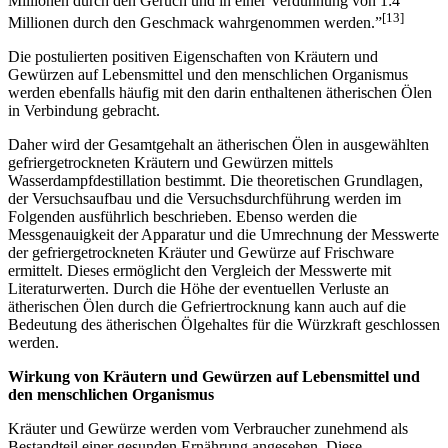
Millionen durch den Geruch und in einer Verdünnung von 1:4
[13]
Millionen durch den Geschmack wahrgenommen werden.”
Die postulierten positiven Eigenschaften von Kräutern und
Gewürzen auf Lebensmittel und den menschlichen Organismus
werden ebenfalls häufig mit den darin enthaltenen ätherischen Ölen
in Verbindung gebracht.
Daher wird der Gesamtgehalt an ätherischen Ölen in ausgewählten
gefriergetrockneten Kräutern und Gewürzen mittels
Wasserdampfdestillation bestimmt. Die theoretischen Grundlagen,
der Versuchsaufbau und die Versuchsdurchführung werden im
Folgenden ausführlich beschrieben. Ebenso werden die
Messgenauigkeit der Apparatur und die Umrechnung der Messwerte
der gefriergetrockneten Kräuter und Gewürze auf Frischware
ermittelt. Dieses ermöglicht den Vergleich der Messwerte mit
Literaturwerten. Durch die Höhe der eventuellen Verluste an
ätherischen Ölen durch die Gefriertrocknung kann auch auf die
Bedeutung des ätherischen Ölgehaltes für die Würzkraft geschlossen
werden.
Wirkung von Kräutern und Gewürzen auf Lebensmittel und
den menschlichen Organismus
Kräuter und Gewürze werden vom Verbraucher zunehmend als
Bestandteil einer gesunden Ernährung angesehen. Diese