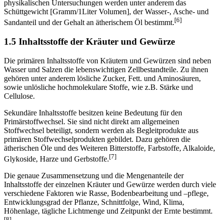
physikalischen Untersuchungen werden unter anderem das
Schüttgewicht [Gramm/1Liter Volumen], der Wasser-, Asche- und
[6]
Sandanteil und der Gehalt an ätherischem Öl bestimmt.
1.5 Inhaltsstoffe der Kräuter und Gewürze
Die primären Inhaltsstoffe von Kräutern und Gewürzen sind neben
Wasser und Salzen die lebenswichtigen Zellbestandteile. Zu ihnen
gehören unter anderem lösliche Zucker, Fett. und Aminosäuren,
sowie unlösliche hochmolekulare Stoffe, wie z.B. Stärke und
Cellulose.
Sekundäre Inhaltsstoffe besitzen keine Bedeutung für den
Primärstoffwechsel. Sie sind nicht direkt am allgemeinen
Stoffwechsel beteiligt, sondern werden als Begleitprodukte aus
primären Stoffwechselprodukten gebildet. Dazu gehören die
ätherischen Öle und des Weiteren Bitterstoffe, Farbstoffe, Alkaloide,
[7]
Glykoside, Harze und Gerbstoffe.
Die genaue Zusammensetzung und die Mengenanteile der
Inhaltsstoffe der einzelnen Kräuter und Gewürze werden durch viele
verschiedene Faktoren wie Rasse, Bodenbearbeitung und –pflege,
Entwicklungsgrad der Pflanze, Schnittfolge, Wind, Klima,
Höhenlage, tägliche Lichtmenge und Zeitpunkt der Ernte bestimmt.
[8]