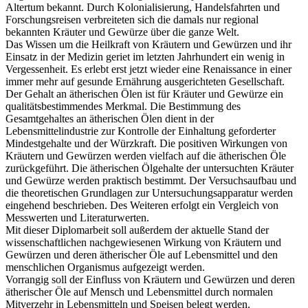
Altertum bekannt. Durch Kolonialisierung, Handelsfahrten und
Forschungsreisen verbreiteten sich die damals nur regional
bekannten Kräuter und Gewürze über die ganze Welt.
Das Wissen um die Heilkraft von Kräutern und Gewürzen und ihr
Einsatz in der Medizin geriet im letzten Jahrhundert ein wenig in
Vergessenheit. Es erlebt erst jetzt wieder eine Renaissance in einer
immer mehr auf gesunde Ernährung ausgerichteten Gesellschaft.
Der Gehalt an ätherischen Ölen ist für Kräuter und Gewürze ein
qualitätsbestimmendes Merkmal. Die Bestimmung des
Gesamtgehaltes an ätherischen Ölen dient in der
Lebensmittelindustrie zur Kontrolle der Einhaltung geforderter
Mindestgehalte und der Würzkraft. Die positiven Wirkungen von
Kräutern und Gewürzen werden vielfach auf die ätherischen Öle
zurückgeführt. Die ätherischen Ölgehalte der untersuchten Kräuter
und Gewürze werden praktisch bestimmt. Der Versuchsaufbau und
die theoretischen Grundlagen zur Untersuchungsapparatur werden
eingehend beschrieben. Des Weiteren erfolgt ein Vergleich von
Messwerten und Literaturwerten.
Mit dieser Diplomarbeit soll außerdem der aktuelle Stand der
wissenschaftlichen nachgewiesenen Wirkung von Kräutern und
Gewürzen und deren ätherischer Öle auf Lebensmittel und den
menschlichen Organismus aufgezeigt werden.
Vorrangig soll der Einfluss von Kräutern und Gewürzen und deren
ätherischer Öle auf Mensch und Lebensmittel durch normalen
Mitverzehr in Lebensmitteln und Speisen belegt werden.