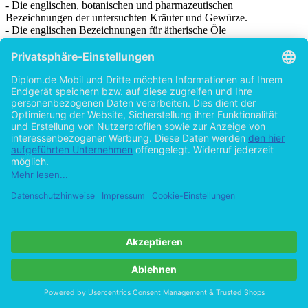
- Die englischen, botanischen und pharmazeutischen
Bezeichnungen der untersuchten Kräuter und Gewürze.
- Die englischen Bezeichnungen für ätherische Öle
- Die englischen Bezeichnungen die in Zusammenhang mit den
postulierten Eigenschaften stehen
Wirkung auf Lebensmittel
Die nach diesen Suchkriterien angegebenen Aufsatztitel und
dazugehörigen Abstracts wurden zunächst auf ihre mögliche
Relevanz für diese Diplomarbeit überprüft. Es zeigte sich, dass es
zum Einfluss von Kräutern und Gewürzen und deren ätherischer
Öle auf Lebensmittel viele Untersuchungen gibt.
Wirkung auf den menschlichen Organismus
Die Wirkung auf den menschlichen Organismus durch normalen
Verzehr ist nur wenig untersucht. Trotz der Verwendung der
zahlreichen zuvor aufgeführten Suchbegriffe in medizinischen
Datenbanken finden sich nur sehr wenige Studien zu diesem
Thema. Dies lässt sich vielleicht dadurch erklären, dass viele Effekte
schwer messbar sind und/oder erst nach langem Gebrauch auftreten.
Eine weitere Schwierigkeit ist die Absicherung der Wirkung durch
Doppelblindstudien, da Geschmack und Geruch schwierig oder gar
nicht durch Placebos imitiert werden können.