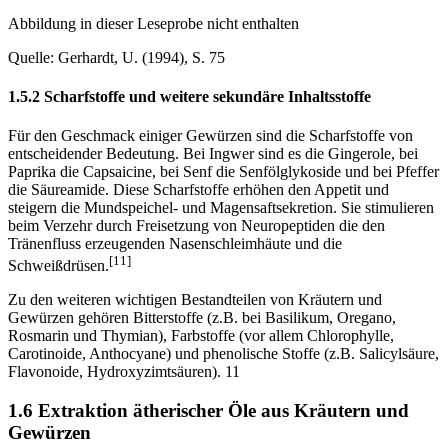
Abbildung in dieser Leseprobe nicht enthalten
Quelle: Gerhardt, U. (1994), S. 75
1.5.2 Scharfstoffe und weitere sekundäre Inhaltsstoffe
Für den Geschmack einiger Gewürzen sind die Scharfstoffe von
entscheidender Bedeutung. Bei Ingwer sind es die Gingerole, bei
Paprika die Capsaicine, bei Senf die Senfölglykoside und bei Pfeffer
die Säureamide. Diese Scharfstoffe erhöhen den Appetit und
steigern die Mundspeichel- und Magensaftsekretion. Sie stimulieren
beim Verzehr durch Freisetzung von Neuropeptiden die den
Tränenfluss erzeugenden Nasenschleimhäute und die
[11]
Schweißdrüsen.
Zu den weiteren wichtigen Bestandteilen von Kräutern und
Gewürzen gehören Bitterstoffe (z.B. bei Basilikum, Oregano,
Rosmarin und Thymian), Farbstoffe (vor allem Chlorophylle,
Carotinoide, Anthocyane) und phenolische Stoffe (z.B. Salicylsäure,
Flavonoide, Hydroxyzimtsäuren). 11
1.6 Extraktion ätherischer Öle aus Kräutern und
Gewürzen