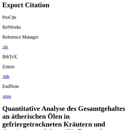
Export Citation
ProCite
RefWorks
Reference Manager
.ris
BibTeX
Zotero
.bib
EndNote
.enw
Quantitative Analyse des Gesamtgehaltes
an ätherischen Ölen in
gefriergetrockneten Kräutern und