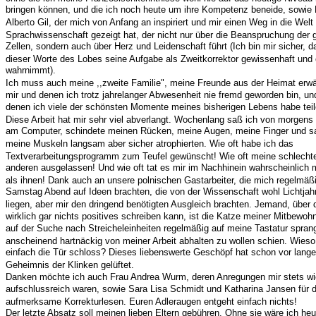
bringen können, und die ich noch heute um ihre Kompetenz beneide, sowie P
Alberto Gil, der mich von Anfang an inspiriert und mir einen Weg in die Welt
Sprachwissenschaft gezeigt hat, der nicht nur über die Beanspruchung der 
Zellen, sondern auch über Herz und Leidenschaft führt (Ich bin mir sicher, da
dieser Worte des Lobes seine Aufgabe als Zweitkorrektor gewissenhaft und 
wahrnimmt).
Ich muss auch meine ,,zweite Familie", meine Freunde aus der Heimat erwä
mir und denen ich trotz jahrelanger Abwesenheit nie fremd geworden bin, un
denen ich viele der schönsten Momente meines bisherigen Lebens habe teil
Diese Arbeit hat mir sehr viel abverlangt. Wochenlang saß ich von morgens
am Computer, schindete meinen Rücken, meine Augen, meine Finger und sa
meine Muskeln langsam aber sicher atrophierten. Wie oft habe ich das
Textverarbeitungsprogramm zum Teufel gewünscht! Wie oft meine schlecht
anderen ausgelassen! Und wie oft tat es mir im Nachhinein wahrscheinlich
als ihnen! Dank auch an unsere polnischen Gastarbeiter, die mich regelmäß
Samstag Abend auf Ideen brachten, die von der Wissenschaft wohl Lichtjahr
liegen, aber mir den dringend benötigten Ausgleich brachten. Jemand, über 
wirklich gar nichts positives schreiben kann, ist die Katze meiner Mitbewohn
auf der Suche nach Streicheleinheiten regelmäßig auf meine Tastatur spran
anscheinend hartnäckig von meiner Arbeit abhalten zu wollen schien. Wieso 
einfach die Tür schloss? Dieses liebenswerte Geschöpf hat schon vor lange
Geheimnis der Klinken gelüftet.
Danken möchte ich auch Frau Andrea Wurm, deren Anregungen mir stets wi
aufschlussreich waren, sowie Sara Lisa Schmidt und Katharina Jansen für 
aufmerksame Korrekturlesen. Euren Adleraugen entgeht einfach nichts!
Der letzte Absatz soll meinen lieben Eltern gebühren. Ohne sie wäre ich heu