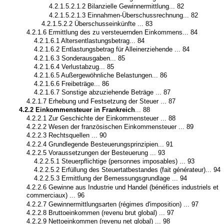
4.2.1.5.2.1.2 Bilanzielle Gewinnermittlung... 82
4.2.1.5.2.1.3 Einnahmen-Überschussrechnung... 82
4.2.1.5.2.2 Überschusseinkünfte ... 83
4.2.1.6 Ermittlung des zu versteuernden Einkommens... 84
4.2.1.6.1 Altersentlastungsbetrag... 84
4.2.1.6.2 Entlastungsbetrag für Alleinerziehende ... 84
4.2.1.6.3 Sonderausgaben... 85
4.2.1.6.4 Verlustabzug... 85
4.2.1.6.5 Außergewöhnliche Belastungen... 86
4.2.1.6.6 Freibeträge... 86
4.2.1.6.7 Sonstige abzuziehende Beträge ... 87
4.2.1.7 Erhebung und Festsetzung der Steuer ... 87
4.2.2 Einkommensteuer in Frankreich
... 88
4.2.2.1 Zur Geschichte der Einkommensteuer ... 88
4.2.2.2 Wesen der französischen Einkommensteuer ... 89
4.2.2.3 Rechtsquellen ... 90
4.2.2.4 Grundlegende Besteuerungsprinzipien... 91
4.2.2.5 Voraussetzungen der Besteuerung ... 93
4.2.2.5.1 Steuerpflichtige (personnes imposables) ... 93
4.2.2.5.2 Erfüllung des Steuertatbestandes (fait générateur)... 94
4.2.2.5.3 Ermittlung der Bemessungsgrundlage ... 94
4.2.2.6 Gewinne aus Industrie und Handel (bénéfices industriels et
commerciaux) ... 96
4.2.2.7 Gewinnermittlungsarten (régimes d'imposition) ... 97
4.2.2.8 Bruttoeinkommen (revenu brut global) ... 97
4.2.2.9 Nettoeinkommen (revenu net global) ... 98