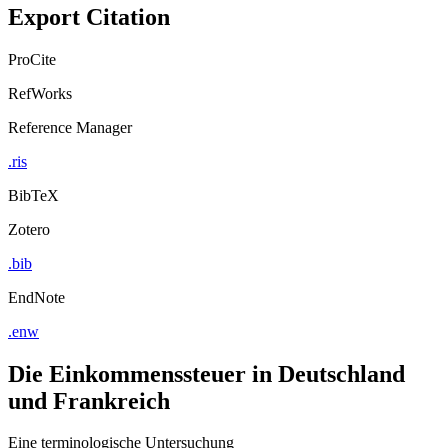
Export Citation
ProCite
RefWorks
Reference Manager
.ris
BibTeX
Zotero
.bib
EndNote
.enw
Die Einkommenssteuer in Deutschland
und Frankreich
Eine terminologische Untersuchung