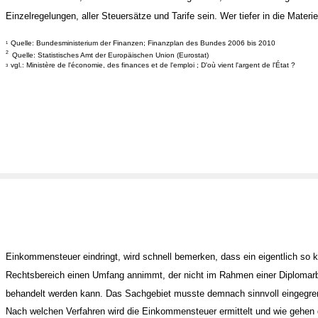
Einzelregelungen, aller Steuersätze und Tarife sein. Wer tiefer in die Materie
Quelle: Bundesministerium der Finanzen; Finanzplan des Bundes 2006 bis 2010
1
2
Quelle: Statistisches Amt der Europäischen Union (Eurostat)
vgl.: Ministère de l'économie, des finances et de l'emploi ; D'où vient l'argent de l'État ?
3
Einkommensteuer eindringt, wird schnell bemerken, dass ein eigentlich so k
Rechtsbereich einen Umfang annimmt, der nicht im Rahmen einer Diplomarb
behandelt werden kann. Das Sachgebiet musste demnach sinnvoll eingegre
Nach welchen Verfahren wird die Einkommensteuer ermittelt und wie gehen 