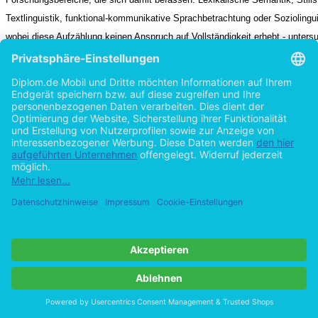
Textlinguistik, funktional-kommunikative Sprachbetrachtung oder Soziolingui
wobei diese Aufzählung keinen Anspruch auf Vollständigkeit erhebt - unters
jeweils spezifische Aspekte eines Phänomens, dass durch diese mannigfalt
Ansatzpunkte bereits erahnen lässt, welcher Komplexitätsgrad sich dahinter 
Das immer weiter zunehmende Wissen und die fortschreitende Spezialisierun
Bereichen der Forschung und Entwicklung finden zwangsläufig auch in der 
ihren Niederschlag. Für diejenigen, die in einem klar abgrenzbaren Tätigkeit
arbeiten, sind die für Außenstehende äußerst kompliziert erscheinenden,
konventionalisierten und sich ständig weiter entwickelnden kommunikative
von entscheidender Bedeutung.