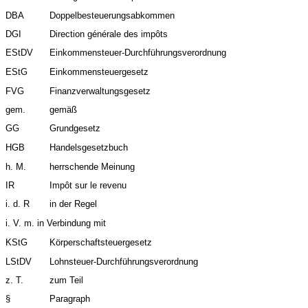
DBA
Doppelbesteuerungsabkommen
DGI
Direction générale des impôts
EStDV
Einkommensteuer-Durchführungsverordnung
EStG
Einkommensteuergesetz
FVG
Finanzverwaltungsgesetz
gem.
gemäß
GG
Grundgesetz
HGB
Handelsgesetzbuch
h. M.
herrschende Meinung
IR
Impôt sur le revenu
i. d. R
in der Regel
i. V. m. in Verbindung mit
KStG
Körperschaftsteuergesetz
LStDV
Lohnsteuer-Durchführungsverordnung
z. T.
zum Teil
§
Paragraph