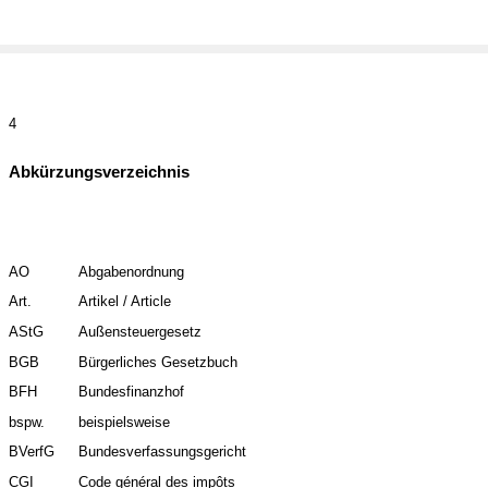
4
Abkürzungsverzeichnis
AO
Abgabenordnung
Art.
Artikel / Article
AStG
Außensteuergesetz
BGB
Bürgerliches Gesetzbuch
BFH
Bundesfinanzhof
bspw.
beispielsweise
BVerfG
Bundesverfassungsgericht
CGI
Code général des impôts