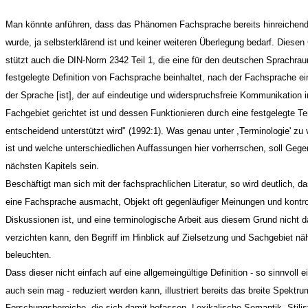
Man könnte anführen, dass das Phänomen Fachsprache bereits hinreichend 
wurde, ja selbsterklärend ist und keiner weiteren Überlegung bedarf. Diese
stützt auch die DIN-Norm 2342 Teil 1, die eine für den deutschen Sprachra
festgelegte Definition von Fachsprache beinhaltet, nach der Fachsprache ei
der Sprache [ist], der auf eindeutige und widerspruchsfreie Kommunikation 
Fachgebiet gerichtet ist und dessen Funktionieren durch eine festgelegte Te
entscheidend unterstützt wird" (1992:1). Was genau unter ,Terminologie' zu
ist und welche unterschiedlichen Auffassungen hier vorherrschen, soll Geg
nächsten Kapitels sein.
Beschäftigt man sich mit der fachsprachlichen Literatur, so wird deutlich, d
eine Fachsprache ausmacht, Objekt oft gegenläufiger Meinungen und kontr
Diskussionen ist, und eine terminologische Arbeit aus diesem Grund nicht d
verzichten kann, den Begriff im Hinblick auf Zielsetzung und Sachgebiet nä
beleuchten.
Dass dieser nicht einfach auf eine allgemeingültige Definition - so sinnvoll e
auch sein mag - reduziert werden kann, illustriert bereits das breite Spektru
Forschungsbereiche, die sich damit befassen. Lexikalische Semantik, Stilist