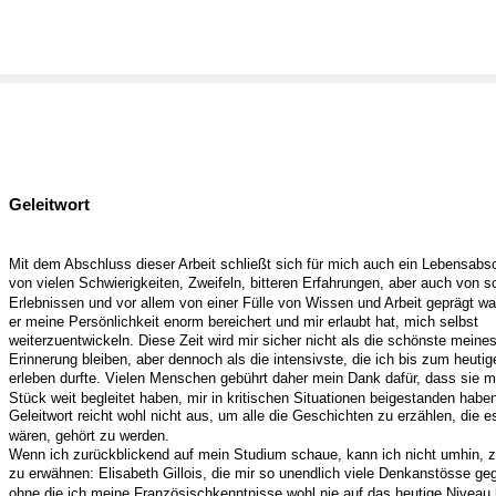
Geleitwort
Mit dem Abschluss dieser Arbeit schließt sich für mich auch ein Lebensabsc
von vielen Schwierigkeiten, Zweifeln, bitteren Erfahrungen, aber auch von 
Erlebnissen und vor allem von einer Fülle von Wissen und Arbeit geprägt wa
er meine Persönlichkeit enorm bereichert und mir erlaubt hat, mich selbst
weiterzuentwickeln. Diese Zeit wird mir sicher nicht als die schönste meine
Erinnerung bleiben, aber dennoch als die intensivste, die ich bis zum heuti
erleben durfte. Vielen Menschen gebührt daher mein Dank dafür, dass sie m
Stück weit begleitet haben, mir in kritischen Situationen beigestanden haben
Geleitwort reicht wohl nicht aus, um alle die Geschichten zu erzählen, die e
wären, gehört zu werden.
Wenn ich zurückblickend auf mein Studium schaue, kann ich nicht umhin,
zu erwähnen: Elisabeth Gillois, die mir so unendlich viele Denkanstösse ge
ohne die ich meine Französischkenntnisse wohl nie auf das heutige Niveau 