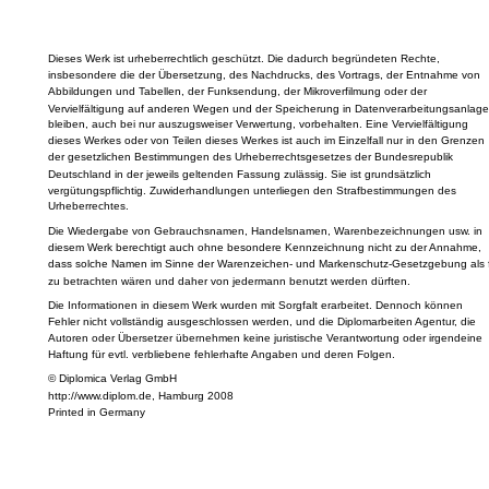
Dieses Werk ist urheberrechtlich geschützt. Die dadurch begründeten Rechte,
insbesondere die der Übersetzung, des Nachdrucks, des Vortrags, der Entnahme von
Abbildungen und Tabellen, der Funksendung, der Mikroverfilmung oder der
Vervielfältigung auf anderen Wegen und der Speicherung in Datenverarbeitungsanlage
bleiben, auch bei nur auszugsweiser Verwertung, vorbehalten. Eine Vervielfältigung
dieses Werkes oder von Teilen dieses Werkes ist auch im Einzelfall nur in den Grenzen
der gesetzlichen Bestimmungen des Urheberrechtsgesetzes der Bundesrepublik
Deutschland in der jeweils geltenden Fassung zulässig. Sie ist grundsätzlich
vergütungspflichtig. Zuwiderhandlungen unterliegen den Strafbestimmungen des
Urheberrechtes.
Die Wiedergabe von Gebrauchsnamen, Handelsnamen, Warenbezeichnungen usw. in
diesem Werk berechtigt auch ohne besondere Kennzeichnung nicht zu der Annahme,
dass solche Namen im Sinne der Warenzeichen- und Markenschutz-Gesetzgebung als f
zu betrachten wären und daher von jedermann benutzt werden dürften.
Die Informationen in diesem Werk wurden mit Sorgfalt erarbeitet. Dennoch können
Fehler nicht vollständig ausgeschlossen werden, und die Diplomarbeiten Agentur, die
Autoren oder Übersetzer übernehmen keine juristische Verantwortung oder irgendeine
Haftung für evtl. verbliebene fehlerhafte Angaben und deren Folgen.
© Diplomica Verlag GmbH
http://www.diplom.de, Hamburg 2008
Printed in Germany