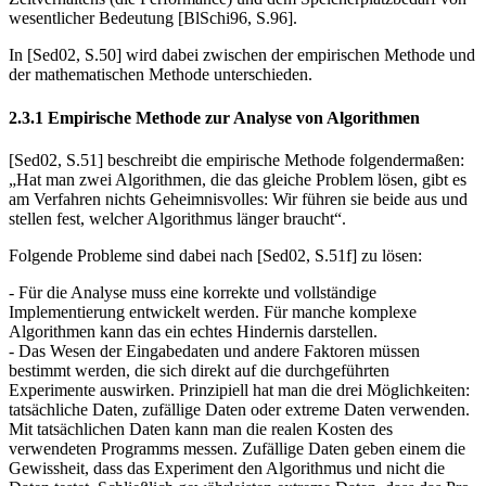
wesentlicher Bedeutung [BlSchi96, S.96].
In [Sed02, S.50] wird dabei zwischen der empirischen Methode und
der mathematischen Methode unterschieden.
2.3.1 Empirische Methode zur Analyse von Algorithmen
[Sed02, S.51] beschreibt die empirische Methode folgendermaßen:
„Hat man zwei Algorithmen, die das gleiche Problem lösen, gibt es
am Verfahren nichts Geheimnisvolles: Wir führen sie beide aus und
stellen fest, welcher Algorithmus länger braucht“.
Folgende Probleme sind dabei nach [Sed02, S.51f] zu lösen:
- Für die Analyse muss eine korrekte und vollständige
Implementierung entwi­ckelt werden. Für manche komplexe
Algorithmen kann das ein echtes Hin­dernis darstellen.
- Das Wesen der Eingabedaten und andere Faktoren müssen
bestimmt wer­den, die sich direkt auf die durchgeführten
Experimente auswirken. Prinzi­piell hat man die drei Möglichkeiten:
tatsächliche Daten, zufällige Daten oder extreme Daten verwenden.
Mit tatsächlichen Daten kann man die re­alen Kosten des
verwendeten Programms messen. Zufällige Daten geben einem die
Gewissheit, dass das Experiment den Algorithmus und nicht die