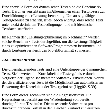
Eine spezielle Form der dynamischen Tests sind die Benchmark-
Tests. Darun­ter versteht man im Allgemeinen einen Testprozess zur
Durchführung einer Leistungsbewertung. Um aussagefähige
Testergebnisse zu erhalten, ist es je­doch wichtig, dass solche Tests
unter exakt definierten Testbedingungen und mit identischen
Testdaten stattfinden.
Im Rahmen der „Leistungsoptimierung im Nachhinein“ werden
solche Bench­mark-Tests durchgeführt, um die Leistungsfähigkeit
eines zu optimierenden Software-Programmes zu bestimmen und
durch Leistungsvergleich den Projekt­fortschritt zu messen.
2.2.1.1 Diversifizierende Tests
Die diversifizierenden Tests sind eine Untergruppe der dynamischen
Tests. Sie bewerten die Korrektheit der Testergebnisse durch
Vergleich der Ergebnisse mehrerer Software-Testversionen. Vorteil
der di­versifizierenden Tests ist die Möglichkeit zur automatisierten
Bewertung der Korrektheit der Testergebnisse [Ligg02, S.39].
Eine Form dieser Techniken sind die Regressionstests. Ein
Regressionstest besteht aus der Wiederholung von bereits
durchgeführten Testläufen. Die zu testende Software ist pro
durchzuführenden Testfall in den gleichen Zustand zu versetzen,