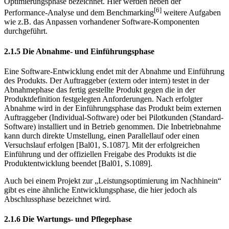
Optimie­rungsphase bezeichnet. Hier werden neben der
[6]
Performance-Analyse und dem Benchmarking
weitere Aufgaben
wie z.B. das Anpassen vorhandener Software-Komponenten
durchgeführt.
2.1.5 Die Abnahme- und Einführungsphase
Eine Software-Entwicklung endet mit der Abnahme und Einführung
des Pro­dukts. Der Auftraggeber (extern oder intern) testet in der
Abnahmephase das fertig gestellte Produkt gegen die in der
Produktdefinition festgelegten Anforde­rungen. Nach erfolgter
Abnahme wird in der Einführungsphase das Produkt beim externen
Auftraggeber (Individual-Software) oder bei Pilotkunden (Stan­dard-
Software) installiert und in Betrieb genommen. Die Inbetriebnahme
kann durch direkte Umstellung, einen Parallellauf oder einen
Versuchslauf erfolgen [Bal01, S.1087]. Mit der erfolgreichen
Einführung und der offiziellen Freigabe des Produkts ist die
Produktentwicklung beendet [Bal01, S.1089].
Auch bei einem Projekt zur „Leistungsoptimierung im Nachhinein“
gibt es eine ähnliche Entwicklungsphase, die hier jedoch als
Abschlussphase bezeichnet wird.
2.1.6 Die Wartungs- und Pflegephase