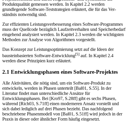
Produktqualität gemessen werden. In Kapi­tel 2.2 werden
grundlegende Software-Teststrategien erläutert, die für das Ver­
ständnis notwendig sind.
Zur effizienten Leistungsverbesserung eines Software-Programmes
muss der Quellcode bezüglich Laufzeitverhalten und Speicherbedarf
eingehend analysiert werden. In Kapitel 2.3 werden die wichtigsten
Methoden zur Analyse von Algo­rithmen vorgestellt.
Das Konzept zur Leistungsoptimierung setzt auf die Ideen der
[5]
bausteinbasier­ten Software-Entwicklung
auf. In Kapitel 2.4
werden diese Prinzipien kurz erläu­tert.
2.1 Entwicklungsphasen eines Software-Projektes
Alle Aktivitäten, die nötig sind, um ein Software-Produkt zu
entwickeln, werden in Phasen unterteilt [Bal01, S.55]. In der
Literatur findet man unter­schiedliche Ansätze für
Entwicklungsphasen. Bei [Kro97, S.28ff] gibt es sechs Phasen,
während [Rich03, S.71ff] einen moderneren Ansatz vorstellt und
sich dabei lediglich auf drei Phasen bezieht. Das nachfolgend
beschriebene Pha­senmodell von [Bal01, S.51ff] wird jedoch in der
Praxis in dieser oder ähnlicher Form häufig eingesetzt.