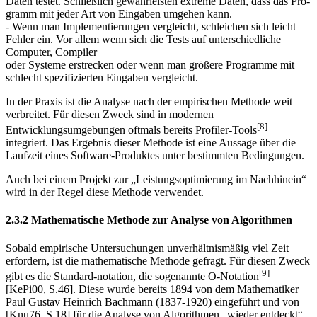
Daten testet. Schließlich gewährleisten extreme Daten, dass das Pro­
gramm mit jeder Art von Eingaben umgehen kann.
- Wenn man Implementierungen vergleicht, schleichen sich leicht
Fehler ein. Vor allem wenn sich die Tests auf unterschiedliche
Computer, Compiler
oder Systeme erstrecken oder wenn man größere Programme mit
schlecht spe­zifizierten Eingaben vergleicht.
In der Praxis ist die Analyse nach der empirischen Methode weit
verbreitet. Für diesen Zweck sind in modernen
[8]
Entwicklungsumgebungen oftmals bereits Profiler-Tools
integriert. Das Ergebnis dieser Methode ist eine Aussage über die
Laufzeit eines Software-Produktes unter bestimmten Bedingungen.
Auch bei einem Projekt zur „Leistungsoptimierung im Nachhinein“
wird in der Regel diese Methode verwendet.
2.3.2 Mathematische Methode zur Analyse von Algorithmen
Sobald empirische Untersuchungen unverhältnismäßig viel Zeit
erfordern, ist die mathematische Methode gefragt. Für diesen Zweck
[9]
gibt es die Standard-notation, die sogenannte O-Notation
[KePi00, S.46]. Diese wurde bereits 1894 von dem Mathematiker
Paul Gustav Heinrich Bachmann (1837-1920) eingeführt und von
[Knu76, S.18] für die Analyse von Algorithmen „wieder entdeckt“.