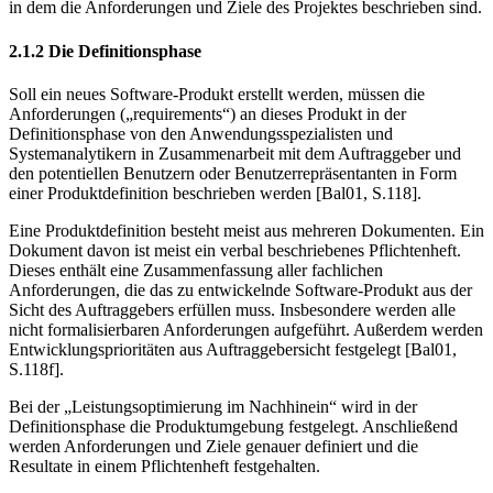
in dem die Anforderungen und Ziele des Projektes beschrieben sind.
2.1.2 Die Definitionsphase
Soll ein neues Software-Produkt erstellt werden, müssen die
Anforderun­gen („requirements“) an dieses Produkt in der
Definitionsphase von den Anwen­dungsspezialisten und
Systemanalytikern in Zusammenarbeit mit dem Auftraggeber und
den potentiellen Benutzern oder Benutzerrepräsentanten in Form
einer Produktdefinition beschrieben werden [Bal01, S.118].
Eine Produktdefinition besteht meist aus mehreren Dokumenten. Ein
Dokument davon ist meist ein verbal beschriebenes Pflichtenheft.
Dieses enthält eine Zu­sammenfassung aller fachlichen
Anforderungen, die das zu entwickelnde Soft­ware-Produkt aus der
Sicht des Auftraggebers erfüllen muss. Insbesondere werden alle
nicht formalisierbaren Anforderungen aufgeführt. Außerdem werden
Entwicklungsprioritäten aus Auftrag­gebersicht festgelegt [Bal01,
S.118f].
Bei der „Leistungsoptimierung im Nachhinein“ wird in der
Definitionsphase die Produktumgebung festgelegt. Anschließend
werden Anforderungen und Ziele genauer definiert und die
Resultate in einem Pflichtenheft festgehalten.