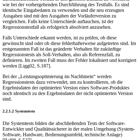
wie bei der vorhergehenden Durchführung des Testfalls. Es sind
identische Eingabedaten zu verwenden und die neu erzeugten
Ausgaben sind mit den Ausgaben der Vorläuferversion zu
vergleichen. Falls keine Unter­schiede auftauchen, ist der
Regressionstestfall als erfolgreich absolviert anzu­sehen.
Falls Unterschiede erkannt werden, ist zu prüfen, ob diese
gewünscht sind oder ob diese fehlerhafterweise aufgetreten sind. Im
erstgenannten Fall ist das ge­änderte Verhalten für zukünftige
Regressionstests als Soll-Verhalten, also als Referenzfall, zu
definieren. Im zweiten Fall muss der Fehler lokalisiert und kor­rigiert
werden [Ligg02, S.187].
Bei der „Leistungsoptimierung im Nachhinein“ werden
Regressionstests dazu verwendet, um zu kontrollieren, ob die
Ergebnisdaten der optimierten Version eines Software-Produktes
noch identisch zu den Ergebnisdaten der nicht opti­mierten Version
sind.
2.2.1.2 Systemtests
Die Systemtests bilden die abschließenden Tests der Software-
Entwickler und Quali­tätssicherer in der realen Umgebung (System-
Software, Hardware, Bedie­nungsumfeld, technische Anlage)