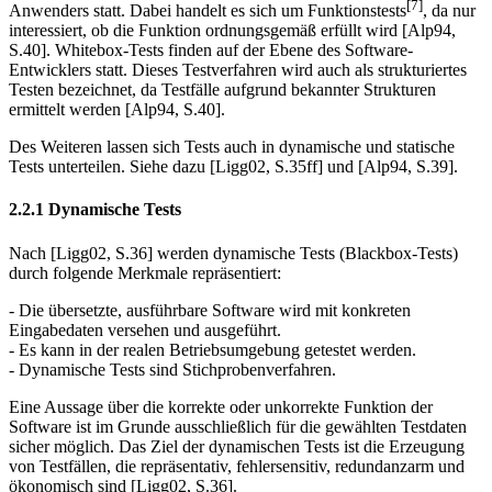
[7]
Anwenders statt. Dabei handelt es sich um Funktionstests
, da nur
interessiert, ob die Funktion ordnungsgemäß erfüllt wird [Alp94,
S.40]. Whitebox-Tests fin­den auf der Ebene des Software-
Entwicklers statt. Dieses Testverfahren wird auch als strukturiertes
Testen bezeichnet, da Testfälle aufgrund bekannter Strukturen
ermittelt werden [Alp94, S.40].
Des Weiteren lassen sich Tests auch in dynamische und statische
Tests unterteilen. Siehe dazu [Ligg02, S.35ff] und [Alp94, S.39].
2.2.1 Dynamische Tests
Nach [Ligg02, S.36] werden dynamische Tests (Blackbox-Tests)
durch folgende Merkmale repräsentiert:
- Die übersetzte, ausführbare Software wird mit konkreten
Eingabedaten verse­hen und ausgeführt.
- Es kann in der realen Betriebsumgebung getestet werden.
- Dynamische Tests sind Stichprobenverfahren.
Eine Aussage über die korrekte oder unkorrekte Funktion der
Software ist im Grunde ausschließlich für die gewählten Testdaten
sicher möglich. Das Ziel der dynamischen Tests ist die Erzeugung
von Testfällen, die repräsentativ, fehlersensitiv, redundanzarm und
ökonomisch sind [Ligg02, S.36].