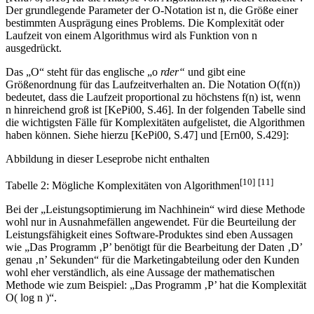
Der grundlegende Parameter der O-Notation ist n, die Größe einer
bestimmten Ausprägung eines Problems. Die Komplexität oder
Laufzeit von einem Algorithmus wird als Funktion von n
ausgedrückt.
Das „O“ steht für das englische „o
rder“
und gibt eine
Größenordnung für das Laufzeitverhalten an. Die Notation O(f(n))
bedeutet, dass die Laufzeit proportional zu höchstens f(n) ist, wenn
n hinreichend groß ist [KePi00, S.46]. In der folgenden Tabelle sind
die wichtigsten Fälle für Komplexitäten aufgelistet, die Algorithmen
haben können. Siehe hierzu [KePi00, S.47] und [Ern00, S.429]:
Abbildung in dieser Leseprobe nicht enthalten
[10]
[11]
Tabelle 2: Mögliche Komplexitäten von Algorithmen
Bei der „Leistungsoptimierung im Nachhinein“ wird diese Methode
wohl nur in Ausnahmefällen angewendet. Für die Beurteilung der
Leistungsfähigkeit eines Software-Produktes sind eben Aussagen
wie „Das Programm ‚P’ benötigt für die Bearbeitung der Daten ‚D’
genau ‚n’ Sekunden“ für die Marketingabteilung oder den Kunden
wohl eher verständlich, als eine Aussage der mathematischen
Methode wie zum Beispiel: „Das Programm ‚P’ hat die Komplexität
O( log n )“.