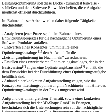
Leistungsoptimierung soll diese Lücke - zumindest teilweise -
schließen und dem Software-Entwickler helfen, diese Aufgabe
möglichst effizient durchzuführen.
Im Rahmen dieser Arbeit werden daher folgende Tätigkeiten
durchgeführt:
- Analysieren jener Prozesse, die im Rahmen eines
Entwicklungsprojektes für die nachträgliche Optimierung eines
Software-Produktes anfallen.
- Entwerfen eines Konzeptes, um mit Hilfe eines
[1]
Optimierungskataloges
den Aufwand für die
„Leistungsoptimierung im Nachhinein“ zu reduzieren.
- Erstellen eines erweiterbaren Optimierungskataloges, der in der
[2]
[3]
Basisver­sion
allgemeine Optimierungsbausteine
enthält, die
dem Entwickler bei der Durchführung einer Optimierungsaufgabe
behilflich sind.
- Anhand einer konkreten Aufgabenstellung zeigen, wie das
Konzept zur „Leis­tungsoptimierung im Nachhinein“ mit Hilfe des
Optimierungskataloges in der Praxis umge­setzt wird.
Aufgrund der umfangreichen Thematik sowie einer konkreten
Aufgabenstellung bei der 3D-Shape GmbH in Erlangen,
beschränken sich die Untersuchungen rein auf die nachträgliche
Leistungsoptimierung von C++-Programmen, die unter einem