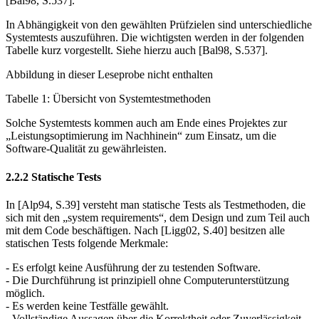
[Bal98, S.537].
In Abhängigkeit von den gewählten Prüfzielen sind unterschiedliche
Systemtests auszuführen. Die wichtigsten werden in der folgenden
Tabelle kurz vorgestellt. Siehe hierzu auch [Bal98, S.537].
Abbildung in dieser Leseprobe nicht enthalten
Tabelle 1: Übersicht von Systemtestmethoden
Solche Systemtests kommen auch am Ende eines Projektes zur
„Leistungsop­timierung im Nachhinein“ zum Einsatz, um die
Software-Qualität zu gewährleis­ten.
2.2.2 Statische Tests
In [Alp94, S.39] versteht man statische Tests als Testmethoden, die
sich mit den „system requirements“, dem Design und zum Teil auch
mit dem Code be­schäftigen. Nach [Ligg02, S.40] besitzen alle
statischen Tests folgende Merk­male:
- Es erfolgt keine Ausführung der zu testenden Software.
- Die Durchführung ist prinzipiell ohne Computerunterstützung
möglich.
- Es werden keine Testfälle gewählt.
- Vollständige Aussagen über die Korrektheit oder Zuverlässigkeit