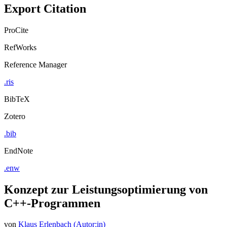
Export Citation
ProCite
RefWorks
Reference Manager
.ris
BibTeX
Zotero
.bib
EndNote
.enw
Konzept zur Leistungsoptimierung von
C++-Programmen
von
Klaus Erlenbach (Autor:in)