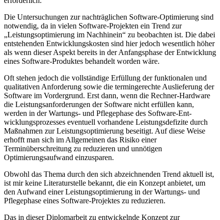
erforderlich.
Die Untersuchungen zur nachträglichen Software-Optimierung sind
notwendig, da in vielen Software-Projekten ein Trend zur
„Leistungsoptimierung im Nach­hinein“ zu beobachten ist. Die dabei
entstehenden Entwicklungskosten sind hier jedoch wesentlich höher
als wenn dieser Aspekt bereits in der Anfangsphase der Entwicklung
eines Soft­ware-Produktes behandelt worden wäre.
Oft stehen jedoch die vollständige Erfüllung der funktionalen und
qualitativen Anforde­rung sowie die termingerechte Auslieferung der
Software im Vordergrund. Erst dann, wenn die Rechner-Hardware
die Leistungsanforderungen der Software nicht erfüllen kann,
werden in der Wartungs- und Pflegephase des Software-Ent­
wicklungsprozesses eventuell vorhandene Leistungsdefizite durch
Maßnahmen zur Leistungsoptimierung beseitigt. Auf diese Weise
erhofft man sich im Allge­meinen das Risiko einer
Terminüberschreitung zu reduzieren und unnötigen
Optimierungsaufwand einzusparen.
Obwohl das Thema durch den sich abzeichnenden Trend aktuell ist,
ist mir keine Literaturstelle bekannt, die ein Konzept anbietet, um
den Aufwand einer Leistungsoptimierung in der Wartungs- und
Pflegephase eines Software-Pro­jektes zu reduzieren.
Das in dieser Diplomarbeit zu entwickelnde Konzept zur