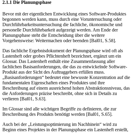
2.1.1 Die Planungsphase
Bevor mit der eigentlichen Entwicklung eines Software-Produktes
begonnen werden kann, muss durch eine Voruntersuchung oder
Durchführbarkeitsunter­suchung die fachliche, ökonomische und
personelle Durchführbarkeit aufgezeigt werden. Am Ende der
Planungsphase steht die Entscheidung über die weitere
Vorgehensweise: Weitermachen oder beenden [Bal01, S.58].
Das fachliche Ergebnisdokument der Planungsphase wird oft als
Lastenheft oder grobes Pflichtenheft bezeichnet, ergänzt um ein
Glossar. Das Lastenheft enthält eine Zusammenfassung aller
fachlichen Basisanforderungen, die das zu entwickelnde Software-
Produkt aus der Sicht des Auftraggebers erfüllen muss.
„Basisanforderungen“ bedeutet eine bewusste Konzentration auf die
funda­mentalen Eigenschaften eines Produktes und ihre
Beschreibung auf einem aus­reichend hohen Abstraktionsniveau, das
die Anforderungen präzise be­schreibt, ohne sich in Details zu
verlieren [Bal01, S.63].
Im Glossar sind alle wichtigen Begriffe zu definieren, die zur
Beschreibung des Produkts benötigt werden [Bal01, S.65].
Auch bei der „Leistungsoptimierung im Nachhinein“ wird zu
Beginn eines Pro­jektes in der Planungsphase ein Lastenheft erstellt,