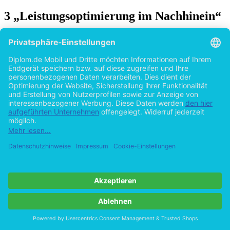
3 „Leistungsoptimierung im Nachhinein“
Das Optimieren der Ausführungsgeschwindigkeit eines Software-
Produktes am Ende eines Entwicklungsprojektes oder gar erst nach
Freigabe und Ausliefe­rung in der Wartungs- und Pflegephase ist
bekanntermaßen sehr zeitaufwendig und teuer. Im Allgemeinen wird
davon ausgegangen, dass die Kosten für Ände­rungen mit dem
Projektfortschritt exponentiell steigen [vgl. Beck00, S.21].
Abbildung in dieser Leseprobe nicht enthalten
Abbildung 2: Änderungskosten mit Verlauf des Projektfortschritts
Trotzdem kann man in konkreten Software-Projekten immer wieder
beobach­ten, dass solche Optimierungsaufgaben an das Ende eines
Software-Entwick­lungsprojektes gestellt werden. In einem Artikel
der Zeitschrift IEEE Software [Smith91, S.95] wurde bereits vor
über zehn Jahren auf diese Problema­tik aufmerk­sam gemacht:
„Fixing it later was a viable approach in the 1970s, but today it is
dangerous. Performance-Engineering methods fall between the
extremes of ‘performance-driven development’ and ‘fixing it later’”.
Dass diese Problematik mehr als zehn Jahre später immer noch
aktuell ist, belegt die folgende Aussage aus dem Fachartikel