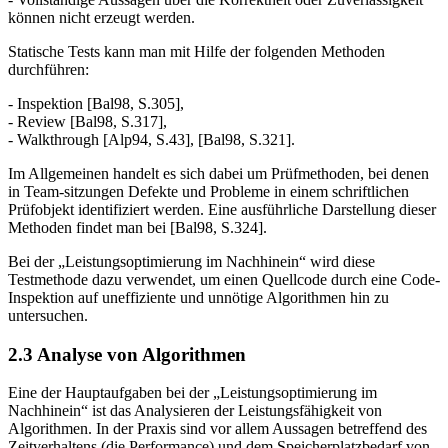
können nicht erzeugt werden.
Statische Tests kann man mit Hilfe der folgenden Methoden
durchführen:
- Inspektion [Bal98, S.305],
- Review [Bal98, S.317],
- Walkthrough [Alp94, S.43], [Bal98, S.321].
Im Allgemeinen handelt es sich dabei um Prüfmethoden, bei denen
in Team-sitzungen Defekte und Probleme in einem schriftlichen
Prüfobjekt identifiziert wer­den. Eine ausführliche Darstellung dieser
Methoden findet man bei [Bal98, S.324].
Bei der „Leistungsoptimierung im Nachhinein“ wird diese
Testmethode dazu verwendet, um einen Quellcode durch eine Code-
Inspektion auf uneffiziente und unnötige Algorithmen hin zu
untersuchen.
2.3 Analyse von Algorithmen
Eine der Hauptaufgaben bei der „Leistungsoptimierung im
Nachhinein“ ist das Analysieren der Leistungsfähigkeit von
Algorithmen. In der Praxis sind vor allem Aussagen betreffend des
Zeitverhaltens (die Perfor­mance) und dem Speicherplatzbedarf von