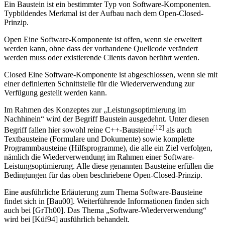
Ein Baustein ist ein bestimmter Typ von Software-Komponenten.
Typbildendes Merkmal ist der Aufbau nach dem Open-Closed-
Prinzip.
Open Eine Software-Komponente ist offen, wenn sie erweitert
werden kann, ohne dass der vorhandene Quellcode verändert
werden muss oder existierende Clients davon berührt werden.
Closed Eine Software-Komponente ist abgeschlossen, wenn sie mit
einer definierten Schnittstelle für die Wiederverwendung zur
Verfügung gestellt werden kann.
Im Rahmen des Konzeptes zur „Leistungsoptimierung im
Nachhinein“ wird der Begriff Baustein ausgedehnt. Unter die­sen
[12]
Begriff fallen hier sowohl reine C++-Bausteine
als auch
Textbausteine (Formu­lare und Dokumente) sowie komplette
Programmbausteine (Hilfsprogramme), die alle ein Ziel verfolgen,
nämlich die Wiederverwendung im Rahmen einer Software-
Leistungsoptimierung. Alle diese genannten Bausteine erfüllen die
Bedingun­gen für das oben beschriebene Open-Closed-Prinzip.
Eine ausführliche Erläuterung zum Thema Software-Bausteine
findet sich in [Bau00]. Weiterführende Informationen finden sich
auch bei [GrTh00]. Das Thema „Software-Wiederverwendung“
wird bei [Küf94] ausführlich behandelt.