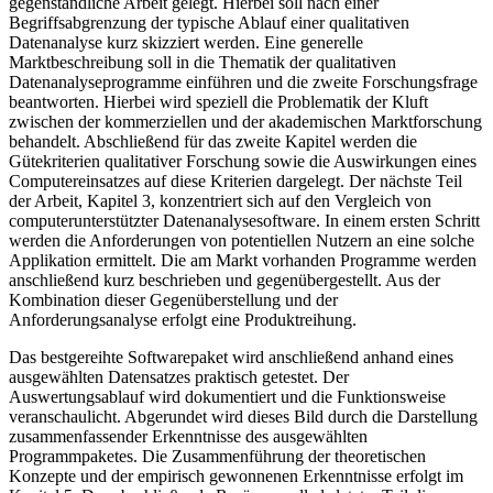
Im Kapitel 2 wird das theoretische Fundament für die
gegenständliche Arbeit gelegt. Hierbei soll nach einer
Begriffsabgrenzung der typische Ablauf einer qualitativen
Datenanalyse kurz skizziert werden. Eine generelle
Marktbeschreibung soll in die Thematik der qualitativen
Datenanalyseprogramme einführen und die zweite Forschungsfrage
beantworten. Hierbei wird speziell die Problematik der Kluft
zwischen der kommerziellen und der akademischen Marktforschung
behandelt. Abschließend für das zweite Kapitel werden die
Gütekriterien qualitativer Forschung sowie die Auswirkungen eines
Computereinsatzes auf diese Kriterien dargelegt. Der nächste Teil
der Arbeit, Kapitel 3, konzentriert sich auf den Vergleich von
computerunterstützter Datenanalysesoftware. In einem ersten Schritt
werden die Anforderungen von potentiellen Nutzern an eine solche
Applikation ermittelt. Die am Markt vorhanden Programme werden
anschließend kurz beschrieben und gegenübergestellt. Aus der
Kombination dieser Gegenüberstellung und der
Anforderungsanalyse erfolgt eine Produktreihung.
Das bestgereihte Softwarepaket wird anschließend anhand eines
ausgewählten Datensatzes praktisch getestet. Der
Auswertungsablauf wird dokumentiert und die Funktionsweise
veranschaulicht. Abgerundet wird dieses Bild durch die Darstellung
zusammenfassender Erkenntnisse des ausgewählten
Programmpaketes. Die Zusammenführung der theoretischen