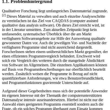
1.1. Problemhintergrund
Qualitativer Forschung liegt umfangreiches Datenmaterial zugrunde.
[2]
Dieses Material zu verwalten und auch einzelne Analyseschritte
zu vereinfachen ist das Ziel von CAQDAS (computer assisted
qualitative data analysis software). Ob dieses Ziel erreicht wird, ist
in der Literatur umstritten. Zum aktuellen Zeitpunkt liegt kein
umfassender, systematischer Überblick über die am Markt
verfügbaren Softwareangebote zur Hilfe der Auswertung qualitativ
gewonnener Daten vor. Auch die jeweiligen Vor- und Nachteile der
verfügbaren Programme sind nicht ausreichend dargestellt.
ForscherInnen stehen einem unübersichtlichen Markt gegenüber, der
einen effizienten Programmvergleich behindert. Erschwert wird
solch ein Vergleich des weiteren durch die mangelnde Ähnlichkeit
von Software im Allgemeinen. Die einzelnen Applikationen können
auf Basis von Programmbeschreibungen nur oberflächlich beurteilt
werden. Zusätzlich weisen die Programme in Bezug auf nicht
quantifizierbare Anforderungen, wie etwa Benutzerfreundlichkeit,
und Programmfunktionen gravierende Unterschiede auf.
Aufgrund dieser Gegebenheiten muss sich der potentielle Anwender
im eigenen Interesse mit der Thematik der computerunterstützten
Datenanalyse intensiv auseinandersetzen. Hierbei ist nicht nur die
Auswahl eines geeigneten Programms essentiell sondern auch die