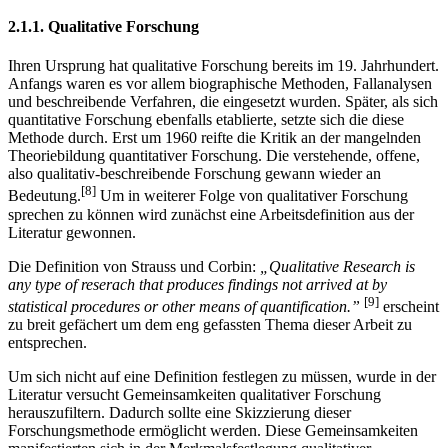
aus den Bereichen der Markt- und Sozialforschung.
2.1.1. Qualitative Forschung
Ihren Ursprung hat qualitative Forschung bereits im 19. Jahrhundert.
Anfangs waren es vor allem biographische Methoden, Fallanalysen
und beschreibende Verfahren, die eingesetzt wurden. Später, als sich
quantitative Forschung ebenfalls etablierte, setzte sich die diese
Methode durch. Erst um 1960 reifte die Kritik an der mangelnden
Theoriebildung quantitativer Forschung. Die verstehende, offene,
also qualitativ-beschreibende Forschung gewann wieder an
[8]
Bedeutung.
Um in weiterer Folge von qualitativer Forschung
sprechen zu können wird zunächst eine Arbeitsdefinition aus der
Literatur gewonnen.
Die Definition von Strauss und Corbin:
„Qualitative Research is
any type of reserach that produces findings not arrived at by
[9]
statistical procedures or other means of quantification.”
erscheint
zu breit gefächert um dem eng gefassten Thema dieser Arbeit zu
entsprechen.
Um sich nicht auf eine Definition festlegen zu müssen, wurde in der
Literatur versucht Gemeinsamkeiten qualitativer Forschung
herauszufiltern. Dadurch sollte eine Skizzierung dieser