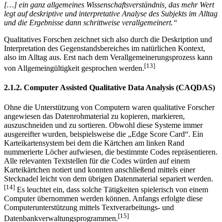
geeignetste Definition von Mayring
: „Qualitative Forschung ist
[…] ein ganz allgemeines Wissenschaftsverständnis, das mehr Wert
legt auf deskriptive und interpretative Analyse des Subjekts im Alltag
und die Ergebnisse dann schrittweise verallgemeinert.“
Qualitatives Forschen zeichnet sich also durch die Deskription und
Interpretation des Gegenstandsbereiches im natürlichen Kontext,
also im Alltag aus. Erst nach dem Verallgemeinerungsprozess kann
[13]
von Allgemeingültigkeit gesprochen werden.
2.1.2. Computer Assisted Qualitative Data Analysis (CAQDAS)
Ohne die Unterstützung von Computern waren qualitative Forscher
angewiesen das Datenrohmaterial zu kopieren, markieren,
auszuschneiden und zu sortieren. Obwohl diese Systeme immer
ausgereifter wurden, beispielsweise die „Edge Score Card“. Ein
Karteikartensystem bei dem die Kärtchen am linken Rand
nummerierte Löcher aufwiesen, die bestimmte Codes repräsentieren.
Alle relevanten Textstellen für die Codes würden auf einem
Karteikärtchen notiert und konnten anschließend mittels einer
Stecknadel leicht von dem übrigen Datenmaterial separiert werden.
[14]
Es leuchtet ein, dass solche Tätigkeiten spielerisch von einem
Computer übernommen werden können. Anfangs erfolgte diese
Computerunterstützung mittels Textverarbeitungs- und