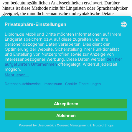
somit positiv zum Endergebnis bei. Allerdings wird das Auffinden
von bedeutungsähnlichen Analyseeinheiten erschwert. Darüber
hinaus ist diese Methode nicht für Linguisten oder Sprachanalytiker
geeignet, die minütlich semantische und syntaktische Details
[25]
festhalten sollten.
Anschließend wird das Datenmaterial in
Analyseeinheiten
unterteilt, dh es werden bedeutende Textstellen
ermittelt, die im weiteren Zuge codiert und kategorisiert werden.
Abbildung 2-1: Ablauf Datenanalyseprozess
Quelle: in Anlehnung an Miles/Huberman (2004): S. 92
Bereits angewandte Methoden der Einheitsfestlegung sind -
Einteilung in:
1. Wörter
2. Wortbedeutungen
3. Sätze
4. Thematiken
5. Abschnitte
6. Gesamttext (zB Schlagzeilen)
Die Entscheidung welcher der oben genannten Methoden
angewandt wird, kann nur persönlich getroffen werden.
Ausschlaggebend dabei ist die Relevanz der Analyseeinheit in