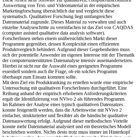
Diese Arbeit stellt Software zur qualitativen, computerunterstützten
Auswertung von Text- und Videomaterial in der empirischen
Marketingforschung übersichtlich dar und vergleicht diese
systematisch. Qualitativer Forschung liegt umfangreiches
Datenmaterial zugrunde. Dieses Material zu verwalten und auch
einzelne Analyseschritte zu vereinfachen ist das Ziel von CAQDAS
(computer assisted qualitative data analysis software).
ForscherInnen stehen einem unübersichtlichen Markt dieser
Programme gegenüber, dessen Komplexität einen effizienten
Produktvergleich behindert. Aufgrund dieser Gegebenheiten muss
sich der potentielle Anwender im eigenen Interesse mit der Thematik
der computerunterstützten Datenanalyse intensiv auseinandersetzen.
Hierbei ist nicht nur die Auswahl eines geeigneten Programms
essentiell sondern auch die Frage, ob ein solches Programm
überhaupt zum Einsatz kommen sollte.
Mit dem Ziel ein Produktranking zu erstellen wurde eine empirische
Untersuchung mit qualitativen ForscherInnen durchgeführt. Eine
Reihung anhand der empirisch erhobenen Anforderungskriterien
ergab die Identifizierung von NVivo 2 als führendes Programm.
Im Rahmen der Analyse eines typisch qualitativen Datensatzes
konnte festgestellt werden, dass die Arbeitsweise mit NVivo 2
einfacher, strukturierter und flexibler als die händische qualitative
Datenauswertung erfolgt. Aufgrund dieser methodischen Vorteile
konnte mehr Datenmaterial analysiert und ein theoretisches Modell