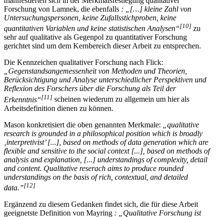
Forschungsmethode ermöglicht werden. Diese Gemeinsamkeiten
manifestierten sich in der Merkmalsfestlegung qualitativer
Forschung von Lamnek, die ebenfalls
: „[…] kleine Zahl von
Untersuchungspersonen, keine Zufallsstichproben, keine
[10]
quantitativen Variablen und keine statistischen Analysen“
zu
sehr auf qualitative als Gegenpol zu quantitativer Forschung
gerichtet sind um dem Kernbereich dieser Arbeit zu entsprechen.
Die Kennzeichen qualitativer Forschung nach Flick:
„Gegenstandsangemessenheit von Methoden und Theorien,
Berücksichtigung und Analyse unterschiedlicher Perspektiven und
Reflexion des Forschers über die Forschung als Teil der
[11]
Erkenntnis“
scheinen wiederum zu allgemein um hier als
Arbeitsdefinition dienen zu können.
Mason konkretisiert die oben genannten Merkmale:
„qualitative
research is grounded in a philosophical position which is broadly
‚interpretivist’ [...], based on methods of data generation which are
flexible and sensitive to the social context [...], based on methods of
analysis and explanation, [...] understandings of complexity, detail
and content. Qualitative reserach aims to produce rounded
understandings on the basis of rich, contextual, and detailed
[12]
data.”
Ergänzend zu diesem Gedanken findet sich, die für diese Arbeit