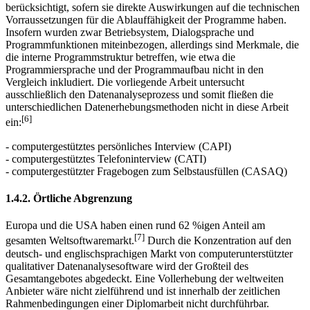
Motiven erstellt. Es wurden software-technische Merkmale nur
berücksichtigt, sofern sie direkte Auswirkungen auf die technischen
Vorraussetzungen für die Ablauffähigkeit der Programme haben.
Insofern wurden zwar Betriebsystem, Dialogsprache und
Programmfunktionen miteinbezogen, allerdings sind Merkmale, die
die interne Programmstruktur betreffen, wie etwa die
Programmiersprache und der Programmaufbau nicht in den
Vergleich inkludiert. Die vorliegende Arbeit untersucht
ausschließlich den Datenanalyseprozess und somit fließen die
unterschiedlichen Datenerhebungsmethoden nicht in diese Arbeit
[6]
ein:
- computergestütztes persönliches Interview (CAPI)
- computergestütztes Telefoninterview (CATI)
- computergestützter Fragebogen zum Selbstausfüllen (CASAQ)
1.4.2. Örtliche Abgrenzung
Europa und die USA haben einen rund 62 %igen Anteil am
[7]
gesamten Weltsoftwaremarkt.
Durch die Konzentration auf den
deutsch- und englischsprachigen Markt von computerunterstützter
qualitativer Datenanalysesoftware wird der Großteil des
Gesamtangebotes abgedeckt. Eine Vollerhebung der weltweiten
Anbieter wäre nicht zielführend und ist innerhalb der zeitlichen