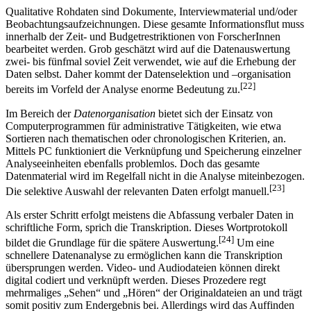
Qualitative Rohdaten sind Dokumente, Interviewmaterial und/oder
Beobachtungsaufzeichnungen. Diese gesamte Informationsflut muss
innerhalb der Zeit- und Budgetrestriktionen von ForscherInnen
bearbeitet werden. Grob geschätzt wird auf die Datenauswertung
zwei- bis fünfmal soviel Zeit verwendet, wie auf die Erhebung der
Daten selbst. Daher kommt der Datenselektion und –organisation
[22]
bereits im Vorfeld der Analyse enorme Bedeutung zu.
Im Bereich der
Datenorganisation
bietet sich der Einsatz von
Computerprogrammen für administrative Tätigkeiten, wie etwa
Sortieren nach thematischen oder chronologischen Kriterien, an.
Mittels PC funktioniert die Verknüpfung und Speicherung einzelner
Analyseeinheiten ebenfalls problemlos. Doch das gesamte
Datenmaterial wird im Regelfall nicht in die Analyse miteinbezogen.
[23]
Die selektive Auswahl der relevanten Daten erfolgt manuell.
Als erster Schritt erfolgt meistens die Abfassung verbaler Daten in
schriftliche Form, sprich die Transkription. Dieses Wortprotokoll
[24]
bildet die Grundlage für die spätere Auswertung.
Um eine
schnellere Datenanalyse zu ermöglichen kann die Transkription
übersprungen werden. Video- und Audiodateien können direkt
digital codiert und verknüpft werden. Dieses Prozedere regt
mehrmaliges „Sehen“ und „Hören“ der Originaldateien an und trägt