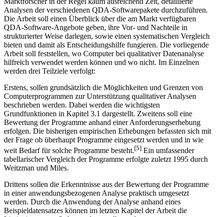
Andererseits haben Wissenschaftler wie auch kommerzielle
Marktforscher in der Regel kaum ausreichend Zeit, detaillierte
Analysen der verschiedenen QDA-Softwarepakete durchzuführen.
Die Arbeit soll einen Überblick über die am Markt verfügbaren
QDA-Software-Angebote geben, ihre Vor- und Nachteile in
strukturierter Weise darlegen, sowie einen systematischen Vergleich
bieten und damit als Entscheidungshilfe fungieren. Die vorliegende
Arbeit soll feststellen, wo Computer bei qualitativer Datenanalyse
hilfreich verwendet werden können und wo nicht. Im Einzelnen
werden drei Teilziele verfolgt:
Erstens, sollen grundsätzlich die Möglichkeiten und Grenzen von
Computerprogrammen zur Unterstützung qualitativer Analysen
beschrieben werden. Dabei werden die wichtigsten
Grundfunktionen in Kapitel 3.1 dargestellt. Zweitens soll eine
Bewertung der Programme anhand einer Anforderungserhebung
erfolgen. Die bisherigen empirischen Erhebungen befassten sich mit
der Frage ob überhaupt Programme eingesetzt werden und in wie
[5]
weit Bedarf für solche Programme besteht.
Ein umfassender
tabellarischer Vergleich der Programme erfolgte zuletzt 1995 durch
Weitzman und Miles.
Drittens sollen die Erkenntnisse aus der Bewertung der Programme
in einer anwendungsbezogenen Analyse praktisch umgesetzt
werden. Durch die Anwendung der Analyse anhand eines