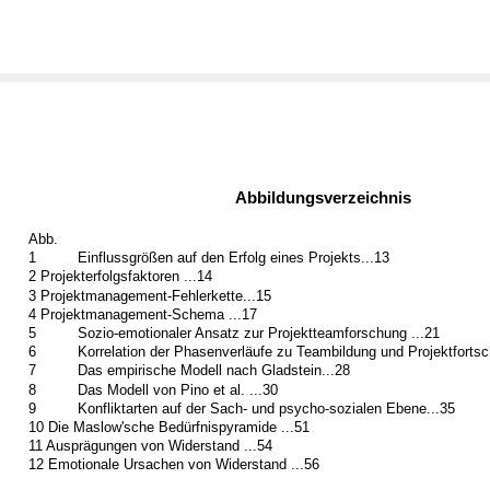
Abbildungsverzeichnis
Abb.
1
Einflussgrößen auf den Erfolg eines Projekts...13
2 Projekterfolgsfaktoren ...14
3 Projektmanagement-Fehlerkette...15
4 Projektmanagement-Schema ...17
5
Sozio-emotionaler Ansatz zur Projektteamforschung ...21
6
Korrelation der Phasenverläufe zu Teambildung und Projektfortsch
7
Das empirische Modell nach Gladstein...28
8
Das Modell von Pino et al. ...30
9
Konfliktarten auf der Sach- und psycho-sozialen Ebene...35
10 Die Maslow'sche Bedürfnispyramide ...51
11 Ausprägungen von Widerstand ...54
12 Emotionale Ursachen von Widerstand ...56