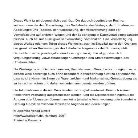
Dieses Werk ist urheberrechtlich geschützt. Die dadurch begründeten Rechte,
insbesondere die der Übersetzung, des Nachdrucks, des Vortrags, der Entnahme von
Abbildungen und Tabellen, der Funksendung, der Mikroverfilmung oder der
Vervielfältigung auf anderen Wegen und der Speicherung in Datenverarbeitungsanlage
bleiben, auch bei nur auszugsweiser Verwertung, vorbehalten. Eine Vervielfältigung
dieses Werkes oder von Teilen dieses Werkes ist auch im Einzelfall nur in den Grenzen
der gesetzlichen Bestimmungen des Urheberrechtsgesetzes der Bundesrepublik
Deutschland in der jeweils geltenden Fassung zulässig. Sie ist grundsätzlich
vergütungspflichtig. Zuwiderhandlungen unterliegen den Strafbestimmungen des
Urheberrechtes.
Die Wiedergabe von Gebrauchsnamen, Handelsnamen, Warenbezeichnungen usw. in
diesem Werk berechtigt auch ohne besondere Kennzeichnung nicht zu der Annahme,
dass solche Namen im Sinne der Warenzeichen- und Markenschutz-Gesetzgebung als f
zu betrachten wären und daher von jedermann benutzt werden dürften.
Die Informationen in diesem Werk wurden mit Sorgfalt erarbeitet. Dennoch können
Fehler nicht vollständig ausgeschlossen werden, und die Diplomarbeiten Agentur, die
Autoren oder Übersetzer übernehmen keine juristische Verantwortung oder irgendeine
Haftung für evtl. verbliebene fehlerhafte Angaben und deren Folgen.
© Diplomica Verlag GmbH
http://www.diplom.de, Hamburg 2007
Printed in Germany