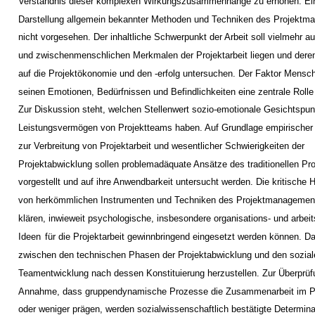
Verständnis dieser komplexen Wirkungszusammenhänge zu erhöhen. Ein
Darstellung allgemein bekannter Methoden und Techniken des Projektm
nicht vorgesehen. Der inhaltliche Schwerpunkt der Arbeit soll vielmehr a
und zwischenmenschlichen Merkmalen der Projektarbeit liegen und der
auf die Projektökonomie und den -erfolg untersuchen. Der Faktor Mensc
seinen Emotionen, Bedürfnissen und Befindlichkeiten eine zentrale Rolle 
Zur Diskussion steht, welchen Stellenwert sozio-emotionale Gesichtspun
Leistungsvermögen von Projektteams haben. Auf Grundlage empirischer 
zur Verbreitung von Projektarbeit und wesentlicher Schwierigkeiten der
Projektabwicklung sollen problemadäquate Ansätze des traditionellen 
vorgestellt und auf ihre Anwendbarkeit untersucht werden. Die kritische 
von herkömmlichen Instrumenten und Techniken des Projektmanagements
klären, inwieweit psychologische, insbesondere organisations- und arbe
Ideen
für die Projektarbeit gewinnbringend eingesetzt werden können. D
zwischen den technischen Phasen der Projektabwicklung und den sozia
Teamentwicklung nach dessen Konstituierung herzustellen. Zur Überprüf
Annahme, dass gruppendynamische Prozesse die Zusammenarbeit im P
oder weniger prägen, werden sozialwissenschaftlich bestätigte Determin