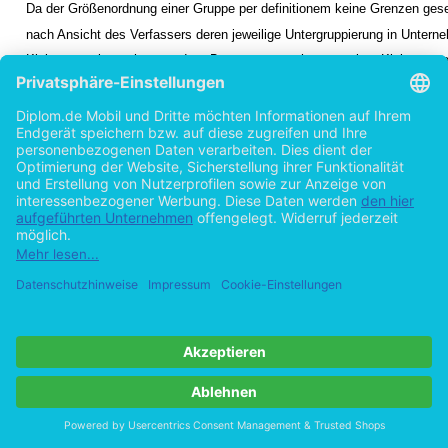
Da der Größenordnung einer Gruppe per definitionem keine Grenzen gese
nach Ansicht des Verfassers deren jeweilige Untergruppierung in Unter
Kleingruppe betrachtet werden.
Battegay
versteht unter einer Kleingruppe
soziales Gebilde mit einer kleinen Zahl wechselseitig miteinander in Be
Individuen.
Als weitere Kriterien zur Beschreibung der Kleingruppe gelten
4
Strukturierung, die Bildung gemeinsamer Normen sowie das jeweilige
Gruppenbewusstsein.
.
Arrow und Mc Grath
differenzieren drei Formen 
5
Kleingruppen, im Einzelnen handelt es sich um
1 Vgl. Litke, H.-D., Projektmanagement 1993, S. 17; Meier, H., Internationales Projektma
S. 195.
2 Vgl. Högl, M., Teamarbeit 1998, S. 17.
3 Vgl. Scharmann, T., Teamarbeit in der Unternehmung 1972, S. 135.
4 Vgl. Battegay, R., Mensch in der Gruppe 1968, S.19.
5 Vgl. Levine, J. M.; Moreland, R. L., Small Groups 1998, S. 430.
- 4 -