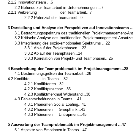
2.1.2 Innovationsteam ...6
2.2 Befunde zur Teamarbeit in Unternehmungen ...7
2.2.1 Verbreitung
der
Teamarbeit...7
2.2.2 Potenzial der Teamarbeit...9
3 Darstellung und Analyse der Perspektiven auf Innovationsteams ..
3.1 Betrachtungsspektrum des traditionellen Projektmanagement-Ans
3.2 Kritische Analyse des traditionellen Projektmanagement-Ansatze
3.3 Integrierung des sozio-emotionalen Spektrums ...22
3.3.1 Ablauf der Projektphasen ...22
3.3.2 Ablauf der Teamphasen...24
3.3.3 Korrelation von Projekt- und Teamphasen...26
4 Beschreibung der Teamproblematik im Projektmanagement...28
4.1 Bestimmungsgrößen der Teamarbeit...28
4.2 Konflikte
in
Teams ...32
4.2.1 Konfliktarten...32
4.2.2 Konfliktprozesse...36
4.2.3 Konfliktmerkmal Widerstand...38
4.3 Fehlentscheidungen in Teams ...41
4.3.1 Phänomen Social Loafing...41
4.3.2 Phänomen
Groupthink...43
4.3.3 Phänomen
Entrapment...45
5 Auswertung der Teamproblematik im Projektmanagement ...47
5.1 Aspekte von Emotionen in Teams...47