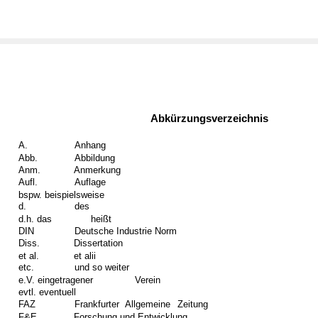
Abkürzungsverzeichnis
A.
Anhang
Abb.
Abbildung
Anm.
Anmerkung
Aufl.
Auflage
bspw. beispielsweise
d.
des
d.h. das
heißt
DIN
Deutsche Industrie Norm
Diss.
Dissertation
et al.
et alii
etc.
und so weiter
e.V. eingetragener
Verein
evtl. eventuell
FAZ
Frankfurter
Allgemeine
Zeitung
F&E
Forschung und Entwicklung