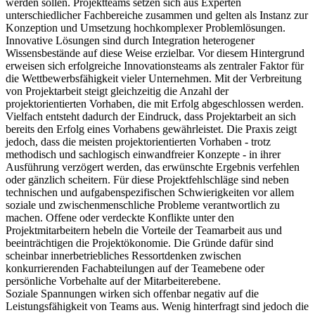
werden sollen. Projektteams setzen sich aus Experten
unterschiedlicher Fachbereiche zusammen und gelten als Instanz zur
Konzeption und Umsetzung hochkomplexer Problemlösungen.
Innovative Lösungen sind durch Integration heterogener
Wissensbestände auf diese Weise erzielbar. Vor diesem Hintergrund
erweisen sich erfolgreiche Innovationsteams als zentraler Faktor für
die Wettbewerbsfähigkeit vieler Unternehmen. Mit der Verbreitung
von Projektarbeit steigt gleichzeitig die Anzahl der
projektorientierten Vorhaben, die mit Erfolg abgeschlossen werden.
Vielfach entsteht dadurch der Eindruck, dass Projektarbeit an sich
bereits den Erfolg eines Vorhabens gewährleistet. Die Praxis zeigt
jedoch, dass die meisten projektorientierten Vorhaben - trotz
methodisch und sachlogisch einwandfreier Konzepte - in ihrer
Ausführung verzögert werden, das erwünschte Ergebnis verfehlen
oder gänzlich scheitern. Für diese Projektfehlschläge sind neben
technischen und aufgabenspezifischen Schwierigkeiten vor allem
soziale und zwischenmenschliche Probleme verantwortlich zu
machen. Offene oder verdeckte Konflikte unter den
Projektmitarbeitern hebeln die Vorteile der Teamarbeit aus und
beeinträchtigen die Projektökonomie. Die Gründe dafür sind
scheinbar innerbetriebliches Ressortdenken zwischen
konkurrierenden Fachabteilungen auf der Teamebene oder
persönliche Vorbehalte auf der Mitarbeiterebene.
Soziale Spannungen wirken sich offenbar negativ auf die
Leistungsfähigkeit von Teams aus. Wenig hinterfragt sind jedoch die