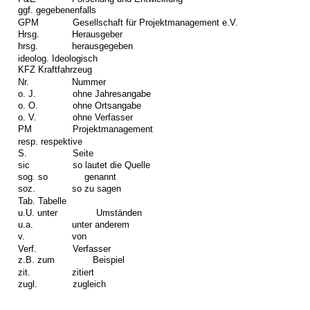
ggf. gegebenenfalls
GPM
Gesellschaft für Projektmanagement e.V.
Hrsg.
Herausgeber
hrsg.
herausgegeben
ideolog. Ideologisch
KFZ Kraftfahrzeug
Nr.
Nummer
o. J.
ohne Jahresangabe
o. O.
ohne Ortsangabe
o. V.
ohne Verfasser
PM
Projektmanagement
resp. respektive
S.
Seite
sic
so lautet die Quelle
sog. so
genannt
soz.
so zu sagen
Tab. Tabelle
u.U. unter
Umständen
u.a.
unter anderem
v.
von
Verf.
Verfasser
z.B. zum
Beispiel
zit.
zitiert
zugl.
zugleich