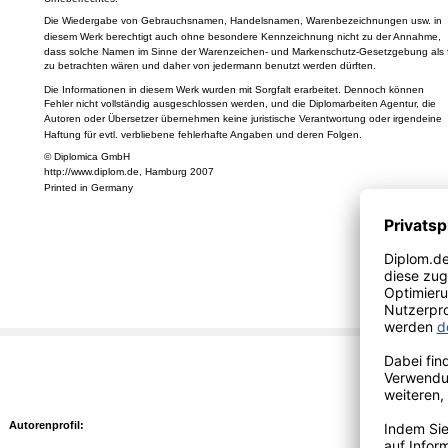
Die Wiedergabe von Gebrauchsnamen, Handelsnamen, Warenbezeichnungen usw. in
diesem Werk berechtigt auch ohne besondere Kennzeichnung nicht zu der Annahme,
dass solche Namen im Sinne der Warenzeichen- und Markenschutz-Gesetzgebung als f
zu betrachten wären und daher von jedermann benutzt werden dürften.
Die Informationen in diesem Werk wurden mit Sorgfalt erarbeitet. Dennoch können
Fehler nicht vollständig ausgeschlossen werden, und die Diplomarbeiten Agentur, die
Autoren oder Übersetzer übernehmen keine juristische Verantwortung oder irgendeine
Haftung für evtl. verbliebene fehlerhafte Angaben und deren Folgen.
© Diplomica GmbH
http://www.diplom.de, Hamburg 2007
Printed in Germany
Autorenprofil: