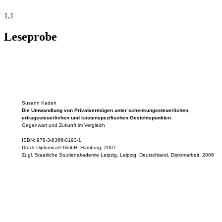
1,1
Leseprobe
Susann Kaden
Die Umwandlung von Privatvermögen unter schenkungssteuerlichen,
ertragssteuerlichen und kostenspezifischen Gesichtspunkten
Gegenwart und Zukunft im Vergleich
ISBN: 978-3-8366-0193-1
Druck Diplomica® GmbH, Hamburg, 2007
Zugl. Staatliche Studienakademie Leipzig, Leipzig, Deutschland, Diplomarbeit, 2006