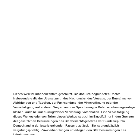
Dieses Werk ist urheberrechtlich geschützt. Die dadurch begründeten Rechte,
insbesondere die der Übersetzung, des Nachdrucks, des Vortrags, der Entnahme von
Abbildungen und Tabellen, der Funksendung, der Mikroverfilmung oder der
Vervielfältigung auf anderen Wegen und der Speicherung in Datenverarbeitungsanlage
bleiben, auch bei nur auszugsweiser Verwertung, vorbehalten. Eine Vervielfältigung
dieses Werkes oder von Teilen dieses Werkes ist auch im Einzelfall nur in den Grenzen
der gesetzlichen Bestimmungen des Urheberrechtsgesetzes der Bundesrepublik
Deutschland in der jeweils geltenden Fassung zulässig. Sie ist grundsätzlich
vergütungspflichtig. Zuwiderhandlungen unterliegen den Strafbestimmungen des
Urheberrechtes.