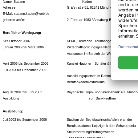
Name: Susann
Kaden
Adresse:
Gräfstraße 51, 81241 München
E-Mail: susann.kaden@web.de
geboren am/in:
2. Februar 1983 / Annaberg-Buchholz
Beruflicher Werdegang:
Seit Oktober 2006
KPMG Deutsche Treuhandgesellschaft AG
Januar 2006 bis März 2006
Wirtschaftsprüfungsgesellschaft, München
Assistentin im Bereich der Wirtschaftsprüfung
April 2006 bis September 2006
Kanzlei Haubner · Schäfer & Partner, Bad Aiblin
Juli 2003 bis Dezember 2005
Ausbildungspartner im Rahmen des
Berufsakademiestudiums
August 2001 bis Juni 2003
Bayerische Hypo- und Vereinsbank AG, Münch
Ausbildung
zur
Bankkauffrau
Ausbildung:
Juli 2003 bis September 2006
Studium der Betriebswirtschaftslehre an der
Berufsakademie Leipzig mit dem Schwerpunkt
Steuerberatung/Prüfungswesen
- Abschluss Diplom mit 1,5