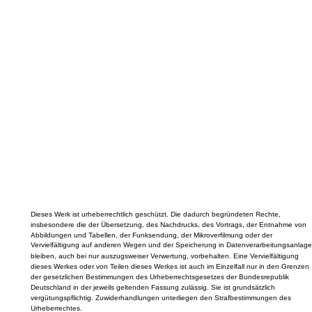
Dieses Werk ist urheberrechtlich geschützt. Die dadurch begründeten Rechte,
insbesondere die der Übersetzung, des Nachdrucks, des Vortrags, der Entnahme von
Abbildungen und Tabellen, der Funksendung, der Mikroverfilmung oder der
Vervielfältigung auf anderen Wegen und der Speicherung in Datenverarbeitungsanlage
bleiben, auch bei nur auszugsweiser Verwertung, vorbehalten. Eine Vervielfältigung
dieses Werkes oder von Teilen dieses Werkes ist auch im Einzelfall nur in den Grenzen
der gesetzlichen Bestimmungen des Urheberrechtsgesetzes der Bundesrepublik
Deutschland in der jeweils geltenden Fassung zulässig. Sie ist grundsätzlich
vergütungspflichtig. Zuwiderhandlungen unterliegen den Strafbestimmungen des
Urheberrechtes.