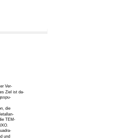
er Ver-
s Ziel ist da-
gsspu-
n, die
etallan-
die TEM-
 UXO.
uadra-
nd und