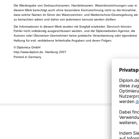
Die Wiedergabe von Gebrauchsnamen, Handelsnamen, Warenbezeichnungen usw. in
diesem Werk berechtigt auch ohne besondere Kennzeichnung nicht zu der Annahme,
dass solche Namen im Sinne der Warenzeichen- und Markenschutz-Gesetzgebung als f
zu betrachten wären und daher von jedermann benutzt werden dürften.
Die Informationen in diesem Werk wurden mit Sorgfalt erarbeitet. Dennoch können
Fehler nicht vollständig ausgeschlossen werden, und die Diplomarbeiten Agentur, die
Autoren oder Übersetzer übernehmen keine juristische Verantwortung oder irgendeine
Haftung für evtl. verbliebene fehlerhafte Angaben und deren Folgen.
© Diplomica GmbH
http://www.diplom.de, Hamburg 2007
Printed in Germany