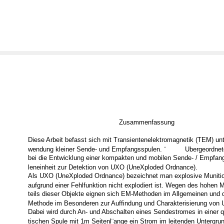
Zusammenfassung
Diese Arbeit befasst sich mit Transientenelektromagnetik (TEM) unt
wendung kleiner Sende- und Empfangsspulen. ¨
Ubergeordnete
bei die Entwicklung einer kompakten und mobilen Sende- / Empfan
leneinheit zur Detektion von UXO (UneXploded Ordnance).
Als UXO (UneXploded Ordnance) bezeichnet man explosive Munitio
aufgrund einer Fehlfunktion nicht explodiert ist. Wegen des hohen M
teils dieser Objekte eignen sich EM-Methoden im Allgemeinen und 
Methode im Besonderen zur Auffindung und Charakterisierung von
Dabei wird durch An- und Abschalten eines Sendestromes in einer q
tischen Spule mit 1m Seitenl¨ange ein Strom im leitenden Untergru