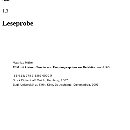
1,3
Leseprobe
Matthias Müller
TEM mit kleinen Sende- und Empfangsspulen zur Detektion von UXO
ISBN-13: 978-3-8366-0009-5
Druck Diplomica® GmbH, Hamburg, 2007
Zugl. Universität zu Köln, Köln, Deutschland, Diplomarbeit, 2005