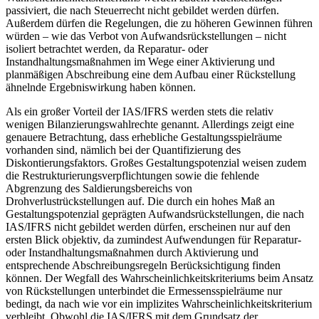
passiviert, die nach Steuerrecht nicht gebildet werden dürfen.
Außerdem dürfen die Regelungen, die zu höheren Gewinnen führen
würden – wie das Verbot von Aufwandsrückstellungen – nicht
isoliert betrachtet werden, da Reparatur- oder
Instandhaltungsmaßnahmen im Wege einer Aktivierung und
planmäßigen Abschreibung eine dem Aufbau einer Rückstellung
ähnelnde Ergebniswirkung haben können.
Als ein großer Vorteil der IAS/IFRS werden stets die relativ
wenigen Bilanzierungswahlrechte genannt. Allerdings zeigt eine
genauere Betrachtung, dass erhebliche Gestaltungsspielräume
vorhanden sind, nämlich bei der Quantifizierung des
Diskontierungsfaktors. Großes Gestaltungspotenzial weisen zudem
die Restrukturierungsverpflichtungen sowie die fehlende
Abgrenzung des Saldierungsbereichs von
Drohverlustrückstellungen auf. Die durch ein hohes Maß an
Gestaltungspotenzial geprägten Aufwandsrückstellungen, die nach
IAS/IFRS nicht gebildet werden dürfen, erscheinen nur auf den
ersten Blick objektiv, da zumindest Aufwendungen für Reparatur-
oder Instandhaltungsmaßnahmen durch Aktivierung und
entsprechende Abschreibungsregeln Berücksichtigung finden
können. Der Wegfall des Wahrscheinlichkeitskriteriums beim Ansatz
von Rückstellungen unterbindet die Ermessensspielräume nur
bedingt, da nach wie vor ein implizites Wahrscheinlichkeitskriterium
verbleibt. Obwohl die IAS/IFRS mit dem Grundsatz der