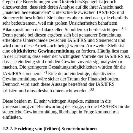
Gegen die Berechnungen von Oestreicher/Spengel ist jedoch
einzuwenden, dass sich deren Analyse auf die ihrer Ansicht nach
„materiell bedeutsamsten“ Unterschiede zwischen IAS/IFRS und
Steuerrecht beschränkt. Sie haben es aber unterlassen, die ebenfalls
sehr bedeutsamen, weil mit großen Unsicherheiten behafteten
[31]
Bilanzpositionen der bilanziellen Schulden zu berücksichtigen.
Denn gerade bei diesen ergeben sich bei genauerer Betrachtung
erhebliche Unterschiede zwischen IAS/IFRS und Steuerrecht und
wird durch diese Arbeit auch belegt werden. An zweiter Stelle ist
eine
objektivierte Gewinnermittlung
zu fordern. Häufig liest man
in der Literatur, dass einer der wichtigsten Vorteile der IAS/IFRS ist,
dass sie eindeutig sind und den Gewinn zuverlässig analysierbar
machen. Die geringeren Gestaltungsmöglichkeiten würden für die
[32]
IAS/IFRS sprechen.
Eine derart eindeutige, objektivierte
Gewinnermittlung wäre sicher der Traum der Finanzbehörden.
Dennoch wird auch diese Aussage betreffend der IAS/IFRS
[33]
kritisiert und muss deshalb untersucht werden.
Diese beiden m. E. sehr wichtigen Aspekte, müssen in die
Untersuchung zur Beantwortung der Frage, ob die IAS/IFRS für die
steuerliche Gewinnermittlung überhaupt in Frage kommen mit
einfließen.
2.2.2. Erzielung von (frühen) Steuereinnahmen