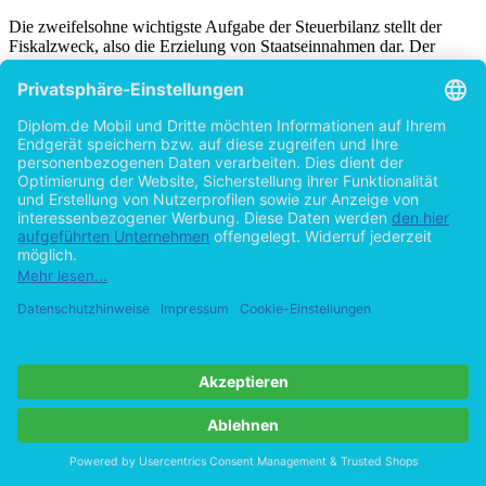
Die zweifelsohne wichtigste Aufgabe der Steuerbilanz stellt der
Fiskalzweck, also die Erzielung von Staatseinnahmen dar. Der
quantitative Teil dieser Arbeit wird untersuchen, welche
Auswirkungen eine Umstellung der Rechnungslegung vom
deutschen Steuerrecht zu den IAS/IFRS auf das Steueraufkommen
haben wird. Bei der Untersuchung geht es nicht um die Frage, ob
die IAS/IFRS oder das Steuerrecht zu einem höheren Gewinn und
damit zu höheren Steuereinnahmen führen. Denn über die
Gesamtlebensdauer eines Unternehmens ist sowohl der Gewinn
ermittelt nach IAS/IFRS als auch der Gewinn ermittelt nach
Steuerrecht identisch. Es stellt sich die Frage, ob die Gewinne nach
IAS/IFRS früher oder später ausgewiesen werden, als es nach
Steuerrecht der Fall wäre. Selbst wenn die IAS/IFRS allen anderen
Zielen gerecht werden sollten, die bei der steuerlichen
[34]
Gewinnermittlung eine tragende Rolle spielen,
wird sich der
Staat gegen die IAS/IFRS entscheiden, wenn die IAS/IFRS zu einer
Verschiebung der Gewinne in spätere Perioden führen. Denn eine
drastische Verringerung der Steuereinnahmen – wenn auch nur
temporär – ist in Deutschland wegen der angespannten
Haushaltslage nicht tragbar. Die Zielsetzung wird dergestalt
operationalisiert, indem die qualitativ erarbeiteten Unterschiede
zwischen der Rechnungslegung nach IAS/IFRS und deutschem
Steuerrecht anhand eines Modellunternehmens mit zahlreichen noch
zu verbuchenden Sachverhalten quantitativ einander gegenüber