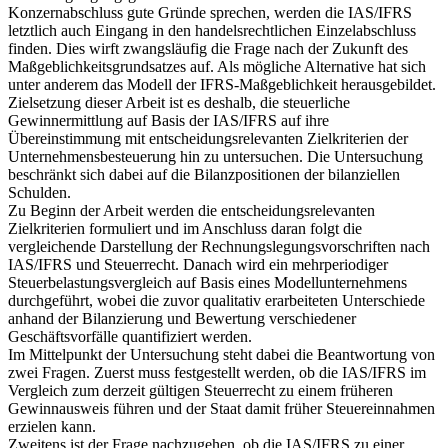
Konzernabschluss gute Gründe sprechen, werden die IAS/IFRS
letztlich auch Eingang in den handelsrechtlichen Einzelabschluss
finden. Dies wirft zwangsläufig die Frage nach der Zukunft des
Maßgeblichkeitsgrundsatzes auf. Als mögliche Alternative hat sich
unter anderem das Modell der IFRS-Maßgeblichkeit herausgebildet.
Zielsetzung dieser Arbeit ist es deshalb, die steuerliche
Gewinnermittlung auf Basis der IAS/IFRS auf ihre
Übereinstimmung mit entscheidungsrelevanten Zielkriterien der
Unternehmensbesteuerung hin zu untersuchen. Die Untersuchung
beschränkt sich dabei auf die Bilanzpositionen der bilanziellen
Schulden.
Zu Beginn der Arbeit werden die entscheidungsrelevanten
Zielkriterien formuliert und im Anschluss daran folgt die
vergleichende Darstellung der Rechnungslegungsvorschriften nach
IAS/IFRS und Steuerrecht. Danach wird ein mehrperiodiger
Steuerbelastungsvergleich auf Basis eines Modellunternehmens
durchgeführt, wobei die zuvor qualitativ erarbeiteten Unterschiede
anhand der Bilanzierung und Bewertung verschiedener
Geschäftsvorfälle quantifiziert werden.
Im Mittelpunkt der Untersuchung steht dabei die Beantwortung von
zwei Fragen. Zuerst muss festgestellt werden, ob die IAS/IFRS im
Vergleich zum derzeit gültigen Steuerrecht zu einem früheren
Gewinnausweis führen und der Staat damit früher Steuereinnahmen
erzielen kann.
Zweitens ist der Frage nachzugehen, ob die IAS/IFRS zu einer