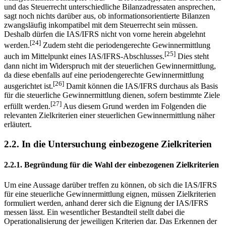
und das Steuerrecht unterschiedliche Bilanzadressaten ansprechen,
sagt noch nichts darüber aus, ob informationsorientierte Bilanzen
zwangsläufig inkompatibel mit dem Steuerrecht sein müssen.
Deshalb dürfen die IAS/IFRS nicht von vorne herein abgelehnt
[24]
werden.
Zudem steht die periodengerechte Gewinnermittlung
[25]
auch im Mittelpunkt eines IAS/IFRS-Abschlusses.
Dies steht
dann nicht im Widerspruch mit der steuerlichen Gewinnermittlung,
da diese ebenfalls auf eine periodengerechte Gewinnermittlung
[26]
ausgerichtet ist.
Damit können die IAS/IFRS durchaus als Basis
für die steuerliche Gewinnermittlung dienen, sofern bestimmte Ziele
[27]
erfüllt werden.
Aus diesem Grund werden im Folgenden die
relevanten Zielkriterien einer steuerlichen Gewinnermittlung näher
erläutert.
2.2. In die Untersuchung einbezogene Zielkriterien
2.2.1. Begründung für die Wahl der einbezogenen Zielkriterien
Um eine Aussage darüber treffen zu können, ob sich die IAS/IFRS
für eine steuerliche Gewinnermittlung eignen, müssen Zielkriterien
formuliert werden, anhand derer sich die Eignung der IAS/IFRS
messen lässt. Ein wesentlicher Bestandteil stellt dabei die
Operationalisierung der jeweiligen Kriterien dar. Das Erkennen der