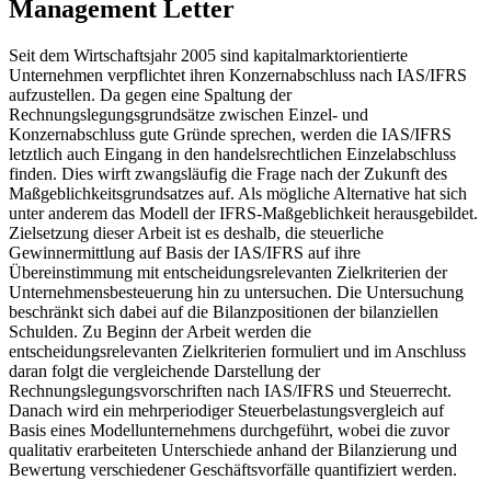
Management Letter
Seit dem Wirtschaftsjahr 2005 sind kapitalmarktorientierte
Unternehmen verpflichtet ihren Konzernabschluss nach IAS/IFRS
aufzustellen. Da gegen eine Spaltung der
Rechnungslegungsgrundsätze zwischen Einzel- und
Konzernabschluss gute Gründe sprechen, werden die IAS/IFRS
letztlich auch Eingang in den handelsrechtlichen Einzelabschluss
finden. Dies wirft zwangsläufig die Frage nach der Zukunft des
Maßgeblichkeitsgrundsatzes auf. Als mögliche Alternative hat sich
unter anderem das Modell der IFRS-Maßgeblichkeit herausgebildet.
Zielsetzung dieser Arbeit ist es deshalb, die steuerliche
Gewinnermittlung auf Basis der IAS/IFRS auf ihre
Übereinstimmung mit entscheidungsrelevanten Zielkriterien der
Unternehmensbesteuerung hin zu untersuchen. Die Untersuchung
beschränkt sich dabei auf die Bilanzpositionen der bilanziellen
Schulden. Zu Beginn der Arbeit werden die
entscheidungsrelevanten Zielkriterien formuliert und im Anschluss
daran folgt die vergleichende Darstellung der
Rechnungslegungsvorschriften nach IAS/IFRS und Steuerrecht.
Danach wird ein mehrperiodiger Steuerbelastungsvergleich auf
Basis eines Modellunternehmens durchgeführt, wobei die zuvor
qualitativ erarbeiteten Unterschiede anhand der Bilanzierung und
Bewertung verschiedener Geschäftsvorfälle quantifiziert werden.