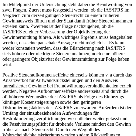
Im Mittelpunkt der Untersuchung steht dabei die Beantwortung von
zwei Fragen. Zuerst muss festgestellt werden, ob die IAS/IFRS im
Vergleich zum derzeit gültigen Steuerrecht zu einem früheren
Gewinnausweis führen und der Staat damit früher Steuereinnahmen
erzielen kann. Zweitens ist der Frage nachzugehen, ob die
IAS/IFRS zu einer Verbesserung der Objektivierung der
Gewinnermittlung führen. Als wichtiges Ergebnis muss festgehalten
werden, dass eine pauschale Aussage nicht möglich ist. Es kann
weder konstatiert werden, dass die Bilanzierung nach IAS/IFRS
stets höhere oder niedrigere Steuereinnahmen, noch eine höhere
oder geringere Objektivität der Gewinnermittlung zur Folge haben
wird.
Positive Steueraufkommenseffekte einerseits könnten v. a durch das
Ansatzverbot für Aufwandsrückstellungen und den Ausweis
unrealisierter Gewinne bei Fremdwährungsverbindlichkeiten erzielt
werden. Negative Aufkommenseffekte andererseits sind durch die
oft höheren Wertansätze der IAS/IFRS als Folge des Einbezugs
künftiger Kostensteigerungen sowie den geringeren
Diskontierungsfaktors der IAS/IFRS zu erwarten. Außerdem ist der
Umfang der einzubeziehenden Aufwendungen für
Restrukturierungsverpflichtungen wesentlicher weiter gefasst und
die Passivierungspflicht für drohende Verluste mindert den Gewinn
früher als nach Steuerrecht. Durch den Wegfall des
Wahrscheinlichkeitskriteriums werden zudem Rückstellungen