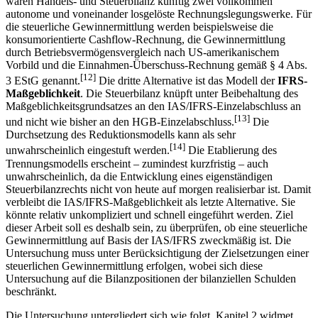
wären Handels- und Steuerbilanz künftig zwei vollkommen
autonome und voneinander losgelöste Rechnungslegungswerke. Für
die steuerliche Gewinnermittlung werden beispielsweise die
konsumorientierte Cashflow-Rechnung, die Gewinnermittlung
durch Betriebsvermögensvergleich nach US-amerikanischem
Vorbild und die Einnahmen-Überschuss-Rechnung gemäß § 4 Abs.
[12]
3 EStG genannt.
Die dritte Alternative ist das Modell der
IFRS-
Maßgeblichkeit
. Die Steuerbilanz knüpft unter Beibehaltung des
Maßgeblichkeitsgrundsatzes an den IAS/IFRS-Einzelabschluss an
[13]
und nicht wie bisher an den HGB-Einzelabschluss.
Die
Durchsetzung des Reduktionsmodells kann als sehr
[14]
unwahrscheinlich eingestuft werden.
Die Etablierung des
Trennungsmodells erscheint – zumindest kurzfristig – auch
unwahrscheinlich, da die Entwicklung eines eigenständigen
Steuerbilanzrechts nicht von heute auf morgen realisierbar ist. Damit
verbleibt die IAS/IFRS-Maßgeblichkeit als letzte Alternative. Sie
könnte relativ unkompliziert und schnell eingeführt werden. Ziel
dieser Arbeit soll es deshalb sein, zu überprüfen, ob eine steuerliche
Gewinnermittlung auf Basis der IAS/IFRS zweckmäßig ist. Die
Untersuchung muss unter Berücksichtigung der Zielsetzungen einer
steuerlichen Gewinnermittlung erfolgen, wobei sich diese
Untersuchung auf die Bilanzpositionen der bilanziellen Schulden
beschränkt.
Die Untersuchung untergliedert sich wie folgt. Kapitel 2 widmet