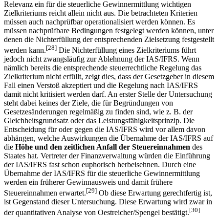
Relevanz ein für die steuerliche Gewinnermittlung wichtigen
Zielkriteriums reicht allein nicht aus. Die betrachteten Kriterien
müssen auch nachprüfbar operationalisiert werden können. Es
müssen nachprüfbare Bedingungen festgelegt werden können, unter
denen die Nichterfüllung der entsprechenden Zielsetzung festgestellt
[28]
werden kann.
Die Nichterfüllung eines Zielkriteriums führt
jedoch nicht zwangsläufig zur Ablehnung der IAS/IFRS. Wenn
nämlich bereits die entsprechende steuerrechtliche Regelung das
Zielkriterium nicht erfüllt, zeigt dies, dass der Gesetzgeber in diesem
Fall einen Verstoß akzeptiert und die Regelung nach IAS/IFRS
damit nicht kritisiert werden darf. An erster Stelle der Untersuchung
steht dabei keines der Ziele, die für Begründungen von
Gesetzesänderungen regelmäßig zu finden sind, wie z. B. der
Gleichheitsgrundsatz oder das Leistungsfähigkeitsprinzip. Die
Entscheidung für oder gegen die IAS/IFRS wird vor allem davon
abhängen, welche Auswirkungen die Übernahme der IAS/IFRS auf
die
Höhe und den zeitlichen Anfall der Steuereinnahmen
des
Staates hat. Vertreter der Finanzverwaltung würden die Einführung
der IAS/IFRS fast schon euphorisch herbeisehnen. Durch eine
Übernahme der IAS/IFRS für die steuerliche Gewinnermittlung
werden ein früherer Gewinnausweis und damit frühere
[29]
Steuereinnahmen erwartet.
Ob diese Erwartung gerechtfertig ist,
ist Gegenstand dieser Untersuchung. Diese Erwartung wird zwar in
[30]
der quantitativen Analyse von Oestreicher/Spengel bestätigt.