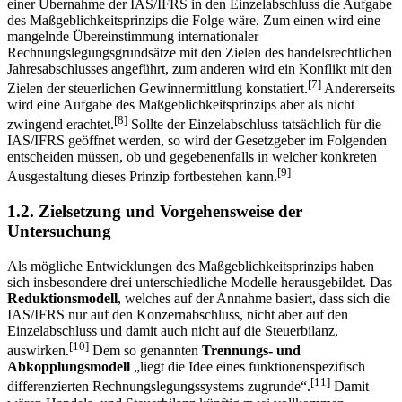
einer Übernahme der IAS/IFRS in den Einzelabschluss die Aufgabe
des Maßgeblichkeitsprinzips die Folge wäre. Zum einen wird eine
mangelnde Übereinstimmung internationaler
Rechnungslegungsgrundsätze mit den Zielen des handelsrechtlichen
Jahresabschlusses angeführt, zum anderen wird ein Konflikt mit den
[7]
Zielen der steuerlichen Gewinnermittlung konstatiert.
Andererseits
wird eine Aufgabe des Maßgeblichkeitsprinzips aber als nicht
[8]
zwingend erachtet.
Sollte der Einzelabschluss tatsächlich für die
IAS/IFRS geöffnet werden, so wird der Gesetzgeber im Folgenden
entscheiden müssen, ob und gegebenenfalls in welcher konkreten
[9]
Ausgestaltung dieses Prinzip fortbestehen kann.
1.2. Zielsetzung und Vorgehensweise der
Untersuchung
Als mögliche Entwicklungen des Maßgeblichkeitsprinzips haben
sich insbesondere drei unterschiedliche Modelle herausgebildet. Das
Reduktionsmodell
, welches auf der Annahme basiert, dass sich die
IAS/IFRS nur auf den Konzernabschluss, nicht aber auf den
Einzelabschluss und damit auch nicht auf die Steuerbilanz,
[10]
auswirken.
Dem so genannten
Trennungs- und
Abkopplungsmodell
„liegt die Idee eines funktionenspezifisch
[11]
differenzierten Rechnungslegungssystems zugrunde“.
Damit