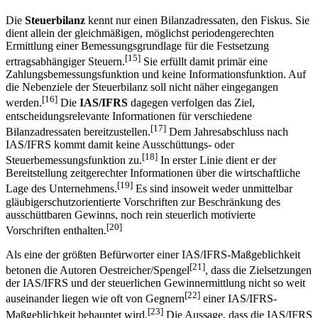
Die
Steuerbilanz
kennt nur einen Bilanzadressaten, den Fiskus. Sie
dient allein der gleichmäßigen, möglichst periodengerechten
Ermittlung einer Bemessungsgrundlage für die Festsetzung
[15]
ertragsabhängiger Steuern.
Sie erfüllt damit primär eine
Zahlungsbemessungsfunktion und keine Informationsfunktion. Auf
die Nebenziele der Steuerbilanz soll nicht näher eingegangen
[16]
werden.
Die
IAS/IFRS
dagegen verfolgen das Ziel,
entscheidungsrelevante Informationen für verschiedene
[17]
Bilanzadressaten bereitzustellen.
Dem Jahresabschluss nach
IAS/IFRS kommt damit keine Ausschüttungs- oder
[18]
Steuerbemessungsfunktion zu.
In erster Linie dient er der
Bereitstellung zeitgerechter Informationen über die wirtschaftliche
[19]
Lage des Unternehmens.
Es sind insoweit weder unmittelbar
gläubigerschutzorientierte Vorschriften zur Beschränkung des
ausschüttbaren Gewinns, noch rein steuerlich motivierte
[20]
Vorschriften enthalten.
Als eine der größten Befürworter einer IAS/IFRS-Maßgeblichkeit
[21]
betonen die Autoren Oestreicher/Spengel
, dass die Zielsetzungen
der IAS/IFRS und der steuerlichen Gewinnermittlung nicht so weit
[22]
auseinander liegen wie oft von Gegnern
einer IAS/IFRS-
[23]
Maßgeblichkeit behauptet wird.
Die Aussage, dass die IAS/IFRS