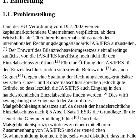
1. Einleitung
1.1. Problemstellung
Laut der EU-Verordnung vom 19.7.2002 werden
kapitalmarktorientierte Unternehmen verpflichtet, ab dem
Wirtschaftsjahr 2005 ihren Konzernabschluss nach den
internationalen Rechnungslegungsstandards IAS/IFRS aufzustellen.
[1]
Der Entwurf des Bilanzrechtsreformgesetzes sieht allerdings
zunächst vor, die IAS/IFRS kurzfristig noch nicht für den
[2]
Einzelabschluss zu öffnen.
Für eine Öffnung der IAS/IFRS für
[3]
den Einzelabschluss finden sich sowohl Befürworter
als auch
[4]
Gegner.
Gegen eine Spaltung der Rechnungslegungsgrundsätze
zwischen Einzel- und Konzernabschluss sprechen jedoch gute
Gründe, so dass letztlich die IAS/IFRS auch Eingang in den
[5]
handelsrechtlichen Einzelabschluss finden werden.
Dies wirft
zwangsläufig die Frage nach der Zukunft des
Maßgeblichkeitsgrundsatzes auf, da derzeit der handelsrechtliche
Einzelabschluss nach § 5 Abs. 1 Satz 1 EStG die Grundlage für die
[6]
steuerliche Gewinnermittlung bildet.
Durch das
Maßgeblichkeitsprinzip würde es zu einem mittelbaren
Zusammenhang von IAS/IFRS und der steuerlichen
Gewinnermittlung kommen. Einerseits wird diskutiert, dass im Falle