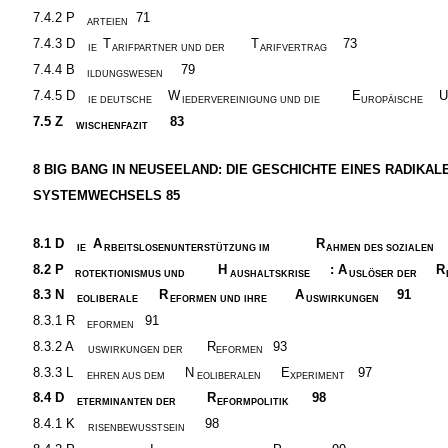
7.4.2 P
71
ARTEIEN
7.4.3 D
T
T
73
IE
ARIFPARTNER UND DER
ARIFVERTRAG
7.4.4 B
79
ILDUNGSWESEN
7.4.5 D
W
E
U
IE DEUTSCHE
IEDERVEREINIGUNG UND DIE
UROPÄISCHE
7.5
Z
83
WISCHENFAZIT
8
BIG BANG IN NEUSEELAND: DIE GESCHICHTE EINES RADIKAL
SYSTEMWECHSELS 85
8.1
D
A
R
IE
RBEITSLOSENUNTERSTÜTZUNG IM
AHMEN DES SOZIALEN
8.2
P
H
: A
R
ROTEKTIONISMUS UND
AUSHALTSKRISE
USLÖSER DER
8.3
N
R
A
91
EOLIBERALE
EFORMEN UND IHRE
USWIRKUNGEN
8.3.1 R
91
EFORMEN
8.3.2 A
R
93
USWIRKUNGEN DER
EFORMEN
8.3.3 L
N
E
97
EHREN AUS DEM
EOLIBERALEN
XPERIMENT
8.4
D
R
98
ETERMINANTEN DER
EFORMPOLITIK
8.4.1 K
98
RISENBEWUSSTSEIN