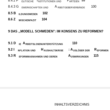
8.4.2 P
I
P
99
OLITISCHE
NSTITUTIONEN UND
ARTEIEN
8.4.3 G
A
100
EWERKSCHAFTEN UND
RBEITGEBERVERBÄNDE
8.5
B
102
ILDUNGSWESEN
8.6
Z
104
WISCHENFAZIT
9
DAS ,,MODELL SCHWEDEN": IM KONSENS ZU REFORMEN?
9.1
D
A
110
IE
RBEITSLOSENUNTERSTÜTZUNG
9.2
I
H
: A
R
NFLATION UND
AUSHALTSKRISE
USLÖSER DER
EFORMEN
9.3
R
A
115
EFORMMAßNAHMEN UND DEREN
USWIRKUNGEN
INHALTSVERZEICHNIS