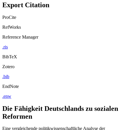
Export Citation
ProCite
RefWorks
Reference Manager
.ris
BibTeX
Zotero
.bib
EndNote
.enw
Die Fähigkeit Deutschlands zu sozialen
Reformen
Eine vergleichende politikwissenschaftliche Analyse der