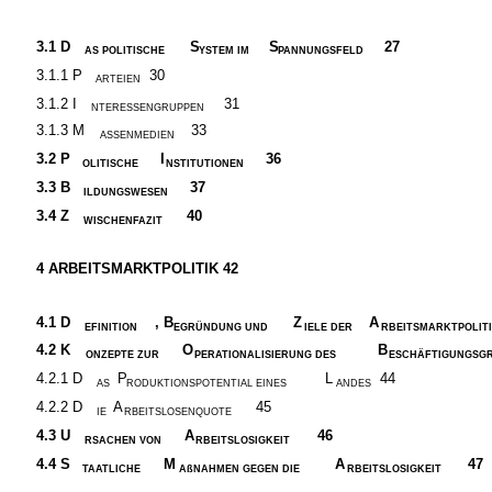
3.1
D
S
S
27
AS POLITISCHE
YSTEM IM
PANNUNGSFELD
3.1.1 P
30
ARTEIEN
3.1.2 I
31
NTERESSENGRUPPEN
3.1.3 M
33
ASSENMEDIEN
3.2
P
I
36
OLITISCHE
NSTITUTIONEN
3.3
B
37
ILDUNGSWESEN
3.4
Z
40
WISCHENFAZIT
4
ARBEITSMARKTPOLITIK 42
4.1
D
, B
Z
A
EFINITION
EGRÜNDUNG UND
IELE DER
RBEITSMARKTPOLIT
4.2
K
O
B
ONZEPTE ZUR
PERATIONALISIERUNG DES
ESCHÄFTIGUNGSG
4.2.1 D
P
L
44
AS
RODUKTIONSPOTENTIAL EINES
ANDES
4.2.2 D
A
45
IE
RBEITSLOSENQUOTE
4.3
U
A
46
RSACHEN VON
RBEITSLOSIGKEIT
4.4
S
M
A
47
TAATLICHE
AßNAHMEN GEGEN DIE
RBEITSLOSIGKEIT