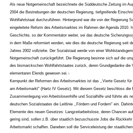
Als neue Notgemeinschaft bezeichnete die Süddeutsche Zeitung im Au
2004 die Bestrebungen der deutschen Regierung, tiefgreifende Einschn
Wohlfahrtstaat durchzuführen. Hintergrund war die von der Regierung S
eingeleitete Reform des Arbeitsmarktes im Rahmen der Agenda 2010. In
Geschichte, so der Kommentator weiter, sei das deutsche Sicherungss
in dem Maße reformiert worden, wie dies die deutsche Regierung seit de
Jahres 2002 vollziehe. Der Sozialstaat werde von einer Wohlstandsgeme
Notgemeinschaft zurückgeführt. Die Regierung besinne sich auf die urs
des bismarckschen Wohlfahrtstaates zurück, deren Grundgedanke die 
elementaren Elends gewesen sei.
1
Kernpunkt der Reformen des Arbeitsmarktes ist das ,,Vierte Gesetz für
am Arbeitsmarkt" (Hartz IV Gesetz). Mit diesem Gesetz beschloss die 
Zusammenlegung von Arbeitslosenhilfe und Sozialhilfe und führte als n
deutschen Sozialstaates die Leitlinie ,,Fördern und Fordern" ein. Dahint
Elemente des neuen Gesetzes: Langzeitarbeitslose, deren Chancen au
gering sind, sollen z.B. über staatlich bezuschusste Jobs die Rückkehr 
Arbeitsmarkt schaffen. Daneben soll die Serviceleistung der staatlichen