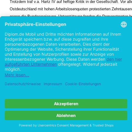
Trotzdem traf v.a. Hartz IV auf heftige Kritik in der Gesellschaft. Vor al
Ostdeutschland mit hohen Arbeitslosenquoten protestierten Zehntaus
gegen die Bundesregierung. Unterstützung fanden die Demonstranten b
Gewerkschaften, die die neuen verschärften Regeln des Gesetzes kritisi
Deuschland also die Stärke und die Voraussetzungen, um derart umstri
einschneidende gesellschaftliche Veränderungen zu einem positiven En
Der Schwerpunkt dieser Arbeit soll auf die Fähigkeit Deutschlands geric
soziale Reformen durchzuführen. Um dafür einen Anhaltspunkt zu erhalt
Arbeit einen Vergleich der deutschen Arbeitsmarktreformen mit den Re
Vgl.:Bundesministerium für Wirtschaft und Arbeit: Hartz IV: Menschen in Arbeit bringen, 
2
S.40/42.
Quelle: Statistisches Bundesamt. Statistisches Jahrbuch 2004. Für die Bundesrepublik 
3
das Ausland, Wiesbaden, 2004.
Vgl.: Kapitel 7.
4
Quelle: Ifo Institut in: Knaup, Horand,; Reiermann, Christian; Schmitz, Gregor; Schult, Ch
5
Alarmstufe Rot in: DER SPIEGEL, Heft 38/2004 vom 13.09.04.