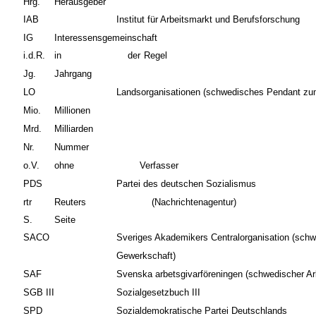
Hrg.
Herausgeber
IAB
Institut für Arbeitsmarkt und Berufsforschung
IG
Interessensgemeinschaft
i.d.R.
in
der
Regel
Jg.
Jahrgang
LO
Landsorganisationen (schwedisches Pendant z
Mio.
Millionen
Mrd.
Milliarden
Nr.
Nummer
o.V.
ohne
Verfasser
PDS
Partei des deutschen Sozialismus
rtr
Reuters
(Nachrichtenagentur)
S.
Seite
SACO
Sveriges Akademikers Centralorganisation (sch
Gewerkschaft)
SAF
Svenska arbetsgivarföreningen (schwedischer Ar
SGB III
Sozialgesetzbuch III
SPD
Sozialdemokratische Partei Deutschlands