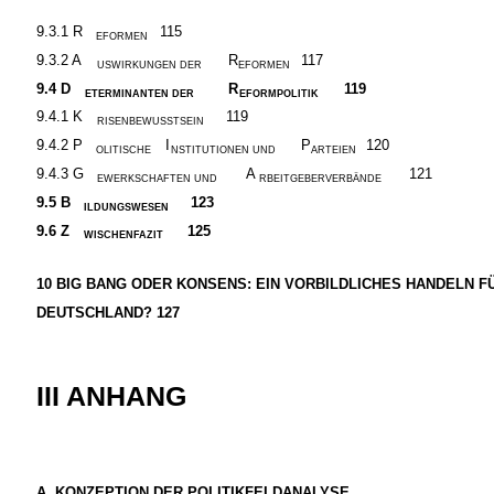
9.3.1 R
115
EFORMEN
9.3.2 A
R
117
USWIRKUNGEN DER
EFORMEN
9.4
D
R
119
ETERMINANTEN DER
EFORMPOLITIK
9.4.1 K
119
RISENBEWUSSTSEIN
9.4.2 P
I
P
120
OLITISCHE
NSTITUTIONEN UND
ARTEIEN
9.4.3 G
A
121
EWERKSCHAFTEN UND
RBEITGEBERVERBÄNDE
9.5
B
123
ILDUNGSWESEN
9.6
Z
125
WISCHENFAZIT
10
BIG BANG ODER KONSENS: EIN VORBILDLICHES HANDELN F
DEUTSCHLAND? 127
III ANHANG
A.
KONZEPTION DER POLITIKFELDANALYSE