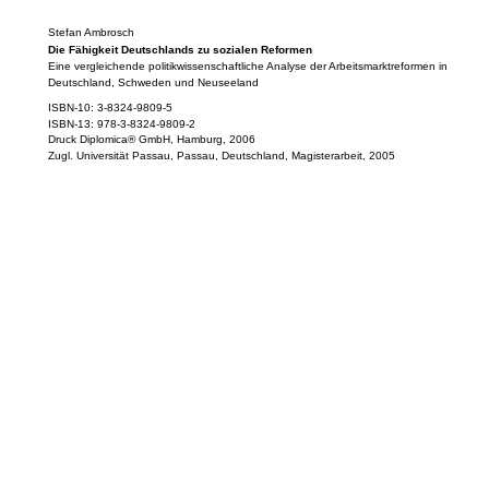
Stefan Ambrosch
Die Fähigkeit Deutschlands zu sozialen Reformen
Eine vergleichende politikwissenschaftliche Analyse der Arbeitsmarktreformen in
Deutschland, Schweden und Neuseeland
ISBN-10: 3-8324-9809-5
ISBN-13: 978-3-8324-9809-2
Druck Diplomica® GmbH, Hamburg, 2006
Zugl. Universität Passau, Passau, Deutschland, Magisterarbeit, 2005