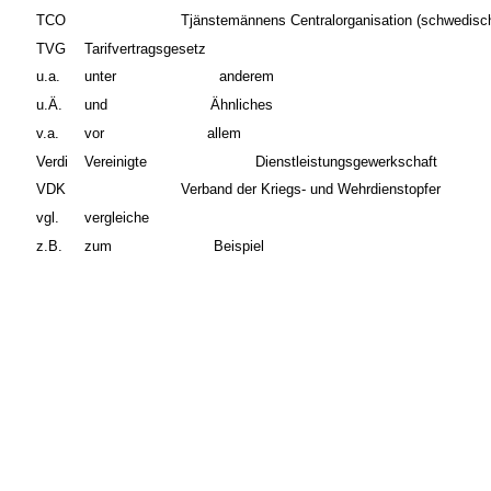
TCO
Tjänstemännens Centralorganisation (schwedisc
TVG
Tarifvertragsgesetz
u.a.
unter
anderem
u.Ä.
und
Ähnliches
v.a.
vor
allem
Verdi
Vereinigte
Dienstleistungsgewerkschaft
VDK
Verband der Kriegs- und Wehrdienstopfer
vgl.
vergleiche
z.B.
zum
Beispiel