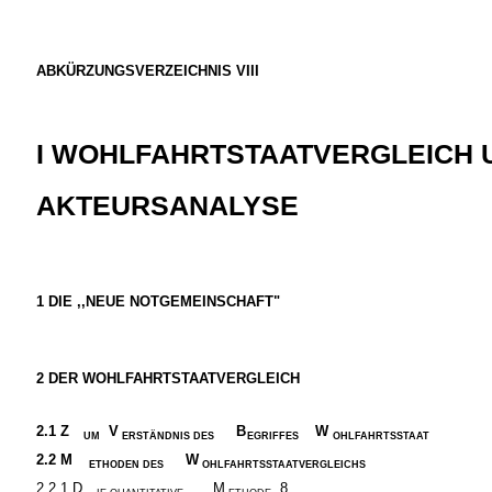
ABKÜRZUNGSVERZEICHNIS VIII
I WOHLFAHRTSTAATVERGLEICH 
AKTEURSANALYSE
1
DIE ,,NEUE NOTGEMEINSCHAFT"
2
DER WOHLFAHRTSTAATVERGLEICH
2.1
Z
V
B
W
UM
ERSTÄNDNIS DES
EGRIFFES
OHLFAHRTSSTAAT
2.2
M
W
ETHODEN DES
OHLFAHRTSSTAATVERGLEICHS
2.2.1 D
M
8