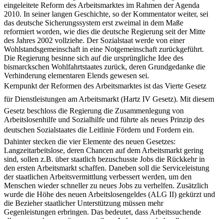
eingeleitete Reform des Arbeitsmarktes im Rahmen der Agenda
2010. In seiner langen Geschichte, so der Kommentator weiter, sei
das deutsche Sicherungssystem erst zweimal in dem Maße
reformiert worden, wie dies die deutsche Regierung seit der Mitte
des Jahres 2002 vollziehe. Der Sozialstaat werde von einer
Wohlstandsgemeinschaft in eine Notgemeinschaft zurückgeführt.
Die Regierung besinne sich auf die ursprüngliche Idee des
bismarckschen Wohlfahrtstaates zurück, deren Grundgedanke die
Verhinderung elementaren Elends gewesen sei.
Kernpunkt der Reformen des Arbeitsmarktes ist das Vierte Gesetz
für Dienstleistungen am Arbeitsmarkt (Hartz IV Gesetz). Mit diesem
Gesetz beschloss die Regierung die Zusammenlegung von
Arbeitslosenhilfe und Sozialhilfe und führte als neues Prinzip des
deutschen Sozialstaates die Leitlinie Fördern und Fordern ein.
Dahinter stecken die vier Elemente des neuen Gesetzes:
Langzeitarbeitslose, deren Chancen auf dem Arbeitsmarkt gering
sind, sollen z.B. über staatlich bezuschusste Jobs die Rückkehr in
den ersten Arbeitsmarkt schaffen. Daneben soll die Serviceleistung
der staatlichen Arbeitsvermittlung verbessert werden, um den
Menschen wieder schneller zu neues Jobs zu verhelfen. Zusätzlich
wurde die Höhe des neuen Arbeitslosengeldes (ALG II) gekürzt und
die Bezieher staatlicher Unterstützung müssen mehr
Gegenleistungen erbringen. Das bedeutet, dass Arbeitssuchende