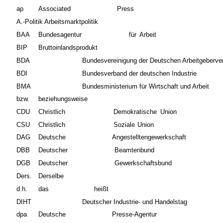
ap
Associated
Press
A.-Politik Arbeitsmarktpolitik
BAA
Bundesagentur
für
Arbeit
BIP
Bruttoinlandsprodukt
BDA
Bundesvereinigung der Deutschen Arbeitgeberve
BDI
Bundesverband der deutschen Industrie
BMA
Bundesministerium für Wirtschaft und Arbeit
bzw.
beziehungsweise
CDU
Christlich
Demokratische
Union
CSU
Christlich
Soziale
Union
DAG
Deutsche
Angestelltengewerkschaft
DBB
Deutscher
Beamtenbund
DGB
Deutscher
Gewerkschaftsbund
Ders.
Derselbe
d.h.
das
heißt
DIHT
Deutscher Industrie- und Handelstag
dpa
Deutsche
Presse-Agentur