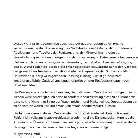
Dieses Werk ist urheberrechtlich geschützt. Die dadurch begründeten Rechte,
insbesondere die der Übersetzung, des Nachdrucks, des Vortrags, der Entnahme von
Abbildungen und Tabellen, der Funksendung, der Mikroverfilmung oder der
Vervielfältigung auf anderen Wegen und der Speicherung in Datenverarbeitungsanlage
bleiben, auch bei nur auszugsweiser Verwertung, vorbehalten. Eine Vervielfältigung
dieses Werkes oder von Teilen dieses Werkes ist auch im Einzelfall nur in den Grenzen
der gesetzlichen Bestimmungen des Urheberrechtsgesetzes der Bundesrepublik
Deutschland in der jeweils geltenden Fassung zulässig. Sie ist grundsätzlich
vergütungspflichtig. Zuwiderhandlungen unterliegen den Strafbestimmungen des
Urheberrechtes.
Die Wiedergabe von Gebrauchsnamen, Handelsnamen, Warenbezeichnungen usw. in
diesem Werk berechtigt auch ohne besondere Kennzeichnung nicht zu der Annahme,
dass solche Namen im Sinne der Warenzeichen- und Markenschutz-Gesetzgebung als f
zu betrachten wären und daher von jedermann benutzt werden dürften.
Die Informationen in diesem Werk wurden mit Sorgfalt erarbeitet. Dennoch können
Fehler nicht vollständig ausgeschlossen werden, und die Diplomarbeiten Agentur, die
Autoren oder Übersetzer übernehmen keine juristische Verantwortung oder irgendeine
Haftung für evtl. verbliebene fehlerhafte Angaben und deren Folgen.
© Diplomica GmbH