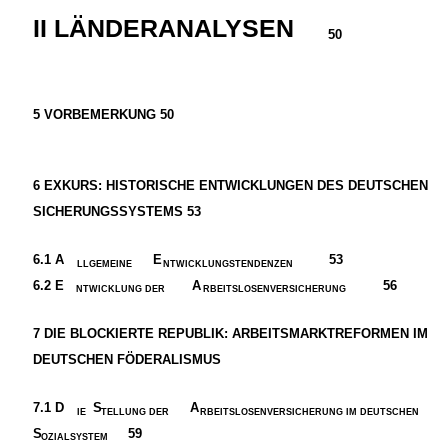
II LÄNDERANALYSEN
50
5
VORBEMERKUNG 50
6
EXKURS: HISTORISCHE ENTWICKLUNGEN DES DEUTSCHEN
SICHERUNGSSYSTEMS 53
6.1
A
E
53
LLGEMEINE
NTWICKLUNGSTENDENZEN
6.2
E
A
56
NTWICKLUNG DER
RBEITSLOSENVERSICHERUNG
7
DIE BLOCKIERTE REPUBLIK: ARBEITSMARKTREFORMEN IM
DEUTSCHEN FÖDERALISMUS
7.1
D
S
A
IE
TELLUNG DER
RBEITSLOSENVERSICHERUNG IM DEUTSCHEN
S
59
OZIALSYSTEM