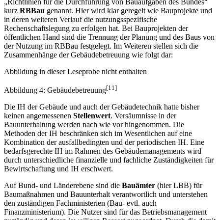
„Richtlinien für die Durchführung von Bauaufgaben des Bundes“
kurz
RBBau
genannt. Hier wird klar geregelt wie Bauprojekte und
in deren weiteren Verlauf die nutzungsspezifische
Rechenschaftslegung zu erfolgen hat. Bei Bauprojekten der
öffentlichen Hand sind die Trennung der Planung und des Baus von
der Nutzung im RBBau festgelegt. Im Weiteren stellen sich die
Zusammenhänge der Gebäudebetreuung wie folgt dar:
Abbildung in dieser Leseprobe nicht enthalten
[11]
Abbildung 4: Gebäudebetreuung
Die IH der Gebäude und auch der Gebäudetechnik hatte bisher
keinen angemessenen
Stellenwert
. Versäumnisse in der
Bauunterhaltung werden nach wie vor hingenommen. Die
Methoden der IH beschränken sich im Wesentlichen auf eine
Kombination der ausfallbedingten und der periodischen IH. Eine
bedarfsgerechte IH im Rahmen des Gebäudemanagements wird
durch unterschiedliche finanzielle und fachliche Zuständigkeiten für
Bewirtschaftung und IH erschwert.
Auf Bund- und Länderebene sind die
Bauämter
(hier LBB) für
Baumaßnahmen und Bauunterhalt verantwortlich und unterstehen
den zuständigen Fachministerien (Bau- evtl. auch
Finanzministerium). Die Nutzer sind für das Betriebsmanagement