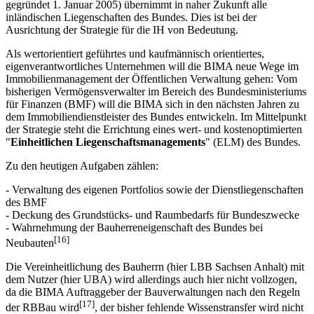
gegründet 1. Januar 2005) übernimmt in naher Zukunft alle
inländischen Liegenschaften des Bundes. Dies ist bei der
Ausrichtung der Strategie für die IH von Bedeutung.
Als wertorientiert geführtes und kaufmännisch orientiertes,
eigenverantwortliches Unternehmen will die BIMA neue Wege im
Immobilienmanagement der Öffentlichen Verwaltung gehen: Vom
bisherigen Vermögensverwalter im Bereich des Bundesministeriums
für Finanzen (BMF) will die BIMA sich in den nächsten Jahren zu
dem Immobiliendienstleister des Bundes entwickeln. Im Mittelpunkt
der Strategie steht die Errichtung eines wert- und kostenoptimierten
"
Einheitlichen Liegenschaftsmanagements
" (ELM) des Bundes.
Zu den heutigen Aufgaben zählen:
- Verwaltung des eigenen Portfolios sowie der Dienstliegenschaften
des BMF
- Deckung des Grundstücks- und Raumbedarfs für Bundeszwecke
- Wahrnehmung der Bauherreneigenschaft des Bundes bei
[16]
Neubauten
Die Vereinheitlichung des Bauherrn (hier LBB Sachsen Anhalt) mit
dem Nutzer (hier UBA) wird allerdings auch hier nicht vollzogen,
da die BIMA Auftraggeber der Bauverwaltungen nach den Regeln
[17]
der RBBau wird
, der bisher fehlende Wissenstransfer wird nicht