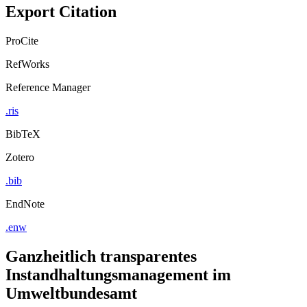
Export Citation
ProCite
RefWorks
Reference Manager
.ris
BibTeX
Zotero
.bib
EndNote
.enw
Ganzheitlich transparentes
Instandhaltungsmanagement im
Umweltbundesamt