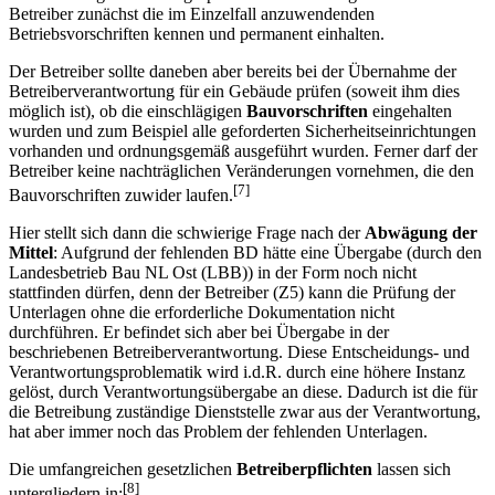
Betreiber zunächst die im Einzelfall anzuwendenden
Betriebsvorschriften kennen und permanent einhalten.
Der Betreiber sollte daneben aber bereits bei der Übernahme der
Betreiberverantwortung für ein Gebäude prüfen (soweit ihm dies
möglich ist), ob die einschlägigen
Bauvorschriften
eingehalten
wurden und zum Beispiel alle geforderten Sicherheitseinrichtungen
vorhanden und ordnungsgemäß ausgeführt wurden. Ferner darf der
Betreiber keine nachträglichen Veränderungen vornehmen, die den
[7]
Bauvorschriften zuwider laufen.
Hier stellt sich dann die schwierige Frage nach der
Abwägung der
Mittel
: Aufgrund der fehlenden BD hätte eine Übergabe (durch den
Landesbetrieb Bau NL Ost (LBB)) in der Form noch nicht
stattfinden dürfen, denn der Betreiber (Z5) kann die Prüfung der
Unterlagen ohne die erforderliche Dokumentation nicht
durchführen. Er befindet sich aber bei Übergabe in der
beschriebenen Betreiberverantwortung. Diese Entscheidungs- und
Verantwortungsproblematik wird i.d.R. durch eine höhere Instanz
gelöst, durch Verantwortungsübergabe an diese. Dadurch ist die für
die Betreibung zuständige Dienststelle zwar aus der Verantwortung,
hat aber immer noch das Problem der fehlenden Unterlagen.
Die umfangreichen gesetzlichen
Betreiberpflichten
lassen sich
[8]
untergliedern in: