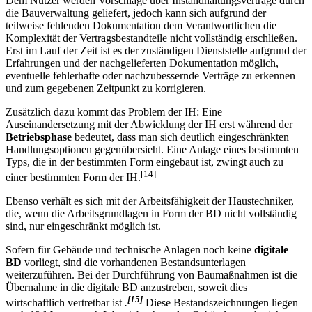
Dem Nutzer werden Vorschläge über Instandhaltungsverträge durch
die Bauverwaltung geliefert, jedoch kann sich aufgrund der
teilweise fehlenden Dokumentation dem Verantwortlichen die
Komplexität der Vertragsbestandteile nicht vollständig erschließen.
Erst im Lauf der Zeit ist es der zuständigen Dienststelle aufgrund der
Erfahrungen und der nachgelieferten Dokumentation möglich,
eventuelle fehlerhafte oder nachzubessernde Verträge zu erkennen
und zum gegebenen Zeitpunkt zu korrigieren.
Zusätzlich dazu kommt das Problem der IH: Eine
Auseinandersetzung mit der Abwicklung der IH erst während der
Betriebsphase
bedeutet, dass man sich deutlich eingeschränkten
Handlungsoptionen gegenübersieht. Eine Anlage eines bestimmten
Typs, die in der bestimmten Form eingebaut ist, zwingt auch zu
[14]
einer bestimmten Form der IH.
Ebenso verhält es sich mit der Arbeitsfähigkeit der Haustechniker,
die, wenn die Arbeitsgrundlagen in Form der BD nicht vollständig
sind, nur eingeschränkt möglich ist.
Sofern für Gebäude und technische Anlagen noch keine
digitale
BD
vorliegt, sind die vorhandenen Bestandsunterlagen
weiterzuführen. Bei der Durchführung von Baumaßnahmen ist die
Übernahme in die digitale BD anzustreben, soweit dies
[15]
wirtschaftlich vertretbar ist
.
Diese Bestandszeichnungen liegen