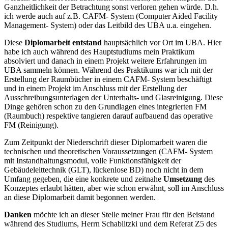
Ganzheitlichkeit der Betrachtung sonst verloren gehen würde. D.h.
ich werde auch auf z.B. CAFM- System (Computer Aided Facility
Management- System) oder das Leitbild des UBA u.a. eingehen.
Diese
Diplomarbeit entstand
hauptsächlich vor Ort im UBA. Hier
habe ich auch während des Hauptstudiums mein Praktikum
absolviert und danach in einem Projekt weitere Erfahrungen im
UBA sammeln können. Während des Praktikums war ich mit der
Erstellung der Raumbücher in einem CAFM- System beschäftigt
und in einem Projekt im Anschluss mit der Erstellung der
Ausschreibungsunterlagen der Unterhalts- und Glasreinigung. Diese
Dinge gehören schon zu den Grundlagen eines integrierten FM
(Raumbuch) respektive tangieren darauf aufbauend das operative
FM (Reinigung).
Zum Zeitpunkt der Niederschrift dieser Diplomarbeit waren die
technischen und theoretischen Voraussetzungen (CAFM- System
mit Instandhaltungsmodul, volle Funktionsfähigkeit der
Gebäudeleittechnik (GLT), lückenlose BD) noch nicht in dem
Umfang gegeben, die eine konkrete und zeitnahe
Umsetzung
des
Konzeptes erlaubt hätten, aber wie schon erwähnt, soll im Anschluss
an diese Diplomarbeit damit begonnen werden.
Danken
möchte ich an dieser Stelle meiner Frau für den Beistand
während des Studiums, Herrn Schablitzki und dem Referat Z5 des