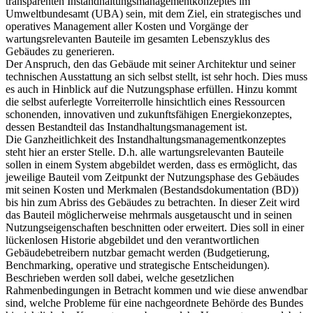
transparenten Instandhaltungsmanagementkonzeptes im
Umweltbundesamt (UBA) sein, mit dem Ziel, ein strategisches und
operatives Management aller Kosten und Vorgänge der
wartungsrelevanten Bauteile im gesamten Lebenszyklus des
Gebäudes zu generieren.
Der Anspruch, den das Gebäude mit seiner Architektur und seiner
technischen Ausstattung an sich selbst stellt, ist sehr hoch. Dies muss
es auch in Hinblick auf die Nutzungsphase erfüllen. Hinzu kommt
die selbst auferlegte Vorreiterrolle hinsichtlich eines Ressourcen
schonenden, innovativen und zukunftsfähigen Energiekonzeptes,
dessen Bestandteil das Instandhaltungsmanagement ist.
Die Ganzheitlichkeit des Instandhaltungsmanagementkonzeptes
steht hier an erster Stelle. D.h. alle wartungsrelevanten Bauteile
sollen in einem System abgebildet werden, dass es ermöglicht, das
jeweilige Bauteil vom Zeitpunkt der Nutzungsphase des Gebäudes
mit seinen Kosten und Merkmalen (Bestandsdokumentation (BD))
bis hin zum Abriss des Gebäudes zu betrachten. In dieser Zeit wird
das Bauteil möglicherweise mehrmals ausgetauscht und in seinen
Nutzungseigenschaften beschnitten oder erweitert. Dies soll in einer
lückenlosen Historie abgebildet und den verantwortlichen
Gebäudebetreibern nutzbar gemacht werden (Budgetierung,
Benchmarking, operative und strategische Entscheidungen).
Beschrieben werden soll dabei, welche gesetzlichen
Rahmenbedingungen in Betracht kommen und wie diese anwendbar
sind, welche Probleme für eine nachgeordnete Behörde des Bundes