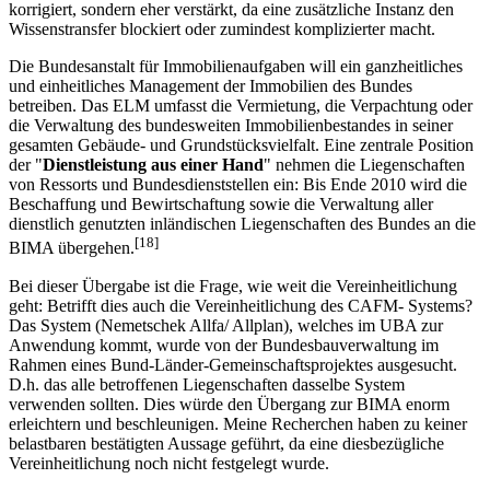
korrigiert, sondern eher verstärkt, da eine zusätzliche Instanz den
Wissenstransfer blockiert oder zumindest komplizierter macht.
Die Bundesanstalt für Immobilienaufgaben will ein ganzheitliches
und einheitliches Management der Immobilien des Bundes
betreiben. Das ELM umfasst die Vermietung, die Verpachtung oder
die Verwaltung des bundesweiten Immobilienbestandes in seiner
gesamten Gebäude- und Grundstücksvielfalt. Eine zentrale Position
der "
Dienstleistung aus einer Hand
" nehmen die Liegenschaften
von Ressorts und Bundesdienststellen ein: Bis Ende 2010 wird die
Beschaffung und Bewirtschaftung sowie die Verwaltung aller
dienstlich genutzten inländischen Liegenschaften des Bundes an die
[18]
BIMA übergehen.
Bei dieser Übergabe ist die Frage, wie weit die Vereinheitlichung
geht: Betrifft dies auch die Vereinheitlichung des CAFM- Systems?
Das System (Nemetschek Allfa/ Allplan), welches im UBA zur
Anwendung kommt, wurde von der Bundesbauverwaltung im
Rahmen eines Bund-Länder-Gemeinschaftsprojektes ausgesucht.
D.h. das alle betroffenen Liegenschaften dasselbe System
verwenden sollten. Dies würde den Übergang zur BIMA enorm
erleichtern und beschleunigen. Meine Recherchen haben zu keiner
belastbaren bestätigten Aussage geführt, da eine diesbezügliche
Vereinheitlichung noch nicht festgelegt wurde.