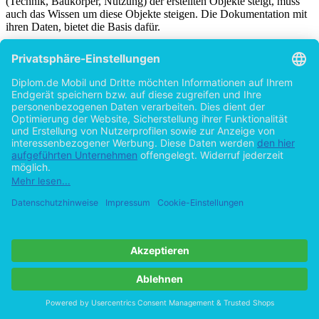
(Technik, Baukörper, Nutzung) der erstellten Objekte steigt, muss
auch das Wissen um diese Objekte steigen. Die Dokumentation mit
ihren Daten, bietet die Basis dafür.
Die
Qualität und Quantität
der zur Verfügung stehenden Daten,
die in einem integrierten Datenpool (z.B. CAFM- System)
zusammengefasst werden, beeinflusst zum einen entscheidend den
Prozess der Gebäudebewirtschaftung bezüglich des Aufwandes und
der entstehenden Kosten. Zum anderen werden durch die
Bereitstellung von aktuellen Baudokumentationen die Kosten für
Umbauten und Umnutzungen gesenkt, da vor Beginn der Planung
z. B. keine Suche von (veralteten) Plänen und keine neue
Datenaufnahme durchgeführt werden müssen. Eine große Aufgabe
im FM besteht darin, die Dokumentation so zu realisieren, dass eine
systematische, aktuelle und redundanzfreie Datengrundlage für die
Realisierung des Bauvorhabens vorliegt, aber auch die aus dem
Bauvorhaben anfallenden Daten sinnvoll verarbeitet werden.
Die Dokumentationsrichtlinie des Bundesamtes für Bauwesen und
Raumordnung (BBR) beschreibt die
Inhalte
und die
Formen
der
Dokumentationen, die während und nach einer Baumaßname von
den Projektbeteiligten zu liefern sind. Dies bezieht sich auf
Gebäude, die dem BBR unterstellt sind. Darauf basierend wurde das
Pflichtenheft für die Bestandsdokumentation entwickelt (siehe
1.4.2). Die Doku­mentationsgrundlage wird an dieser Stelle
deswegen erwähnt, da sie auch Grundlage für alle