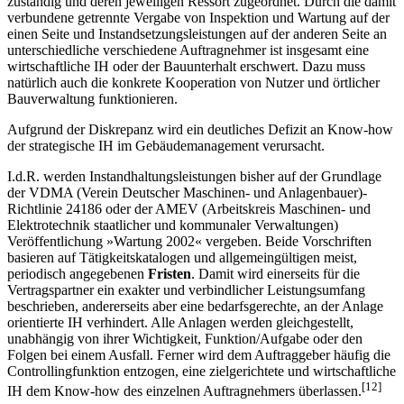
zuständig und deren jeweiligen Ressort zugeordnet. Durch die damit
verbundene getrennte Vergabe von Inspektion und Wartung auf der
einen Seite und Instandsetzungsleistungen auf der anderen Seite an
unterschiedliche verschiedene Auftragnehmer ist insgesamt eine
wirtschaftliche IH oder der Bauunterhalt erschwert. Dazu muss
natürlich auch die konkrete Kooperation von Nutzer und örtlicher
Bauverwaltung funktionieren.
Aufgrund der Diskrepanz wird ein deutliches Defizit an Know-how
der strategische IH im Gebäudemanagement verursacht.
I.d.R. werden Instandhaltungsleistungen bisher auf der Grundlage
der VDMA (Verein Deutscher Maschinen- und Anlagenbauer)-
Richtlinie 24186 oder der AMEV (Arbeitskreis Maschinen- und
Elektrotechnik staatlicher und kommunaler Verwaltungen)
Veröffentlichung »Wartung 2002« vergeben. Beide Vorschriften
basieren auf Tätigkeitskatalogen und allgemeingültigen meist,
periodisch angegebenen
Fristen
. Damit wird einerseits für die
Vertragspartner ein exakter und verbindlicher Leistungsumfang
beschrieben, andererseits aber eine bedarfsgerechte, an der Anlage
orientierte IH verhindert. Alle Anlagen werden gleichgestellt,
unabhängig von ihrer Wichtigkeit, Funktion/Aufgabe oder den
Folgen bei einem Ausfall. Ferner wird dem Auftraggeber häufig die
Controllingfunktion entzogen, eine zielgerichtete und wirtschaftliche
[12]
IH dem Know-how des einzelnen Auftragnehmers überlassen.