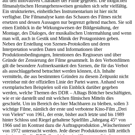
auf den innovativen Charakter der Filme gegeben. Die möglichen
filmanalytischen Herangehensweisen gestalten sich sehr vielfältig.
Ein strukturiertes, einheitliches Instrumentarium ist hier nicht
verfügbar. Die Filmanalyse kann das Schauen des Filmes nicht
ersetzen und dessen Aussagen nur begrenzt geltend machen. Sie soll
einen Einblick in die Wirkungsweisen der Bildgestaltung, der
Montage, des Dialoges, der musikalischen Untermahlung und wenn
man will, auch in Gestik und Mimik der Protagonisten geben.
Neben der Erstellung von Szenen-Protokollen und deren
Interpretation wurden Daten und Informationen über
Produktionsbedingungen, Intentionen des Regisseurs und über
Gründe der Zensierung der Filme gesammelt. In den Verbotsfilmen
gilt die besondere Aufmerksamkeit den Szenen, die für das Verbot
als ausschlaggebend betrachtet werden können, d.h. Inhalte
vermitteln, die aus bestimmten Gründen zu diesem Zeitpunkt nicht
vereinbar mit der offiziellen Linie der Partei waren. Anhand von
exemplarischen Beispielen soll ein Einblick darüber gegeben
werden, welche Themen des DDR – Alltags Böttcher beschäftigten,
wie er sie darstellt und mit welchen filmischen Mitteln dies
geschieht. Um im Bereich des hier Machbaren zu bleiben, sollen 3
wichtige Filme, nämlich der erste und verbotene Kino-Film „Drei
von Vielen“ von 1961, der erste, bisher auch letzte und bis 1989
hinter Schloss und Riegel gehaltene Spielfilm „Jahrgang 45“ von
1966 und im Kontrast dazu die Auftragsproduktion „Wäscherinnen“
von 1972 untersucht werden. Jede dieser Produktionen fällt zeitlich