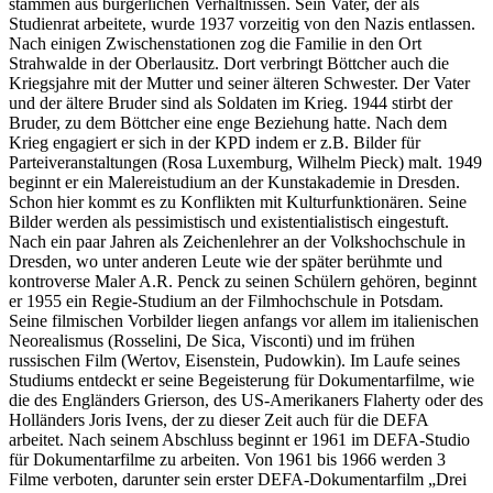
stammen aus bürgerlichen Verhältnissen. Sein Vater, der als
Studienrat arbeitete, wurde 1937 vorzeitig von den Nazis entlassen.
Nach einigen Zwischenstationen zog die Familie in den Ort
Strahwalde in der Oberlausitz. Dort verbringt Böttcher auch die
Kriegsjahre mit der Mutter und seiner älteren Schwester. Der Vater
und der ältere Bruder sind als Soldaten im Krieg. 1944 stirbt der
Bruder, zu dem Böttcher eine enge Beziehung hatte. Nach dem
Krieg engagiert er sich in der KPD indem er z.B. Bilder für
Parteiveranstaltungen (Rosa Luxemburg, Wilhelm Pieck) malt. 1949
beginnt er ein Malereistudium an der Kunstakademie in Dresden.
Schon hier kommt es zu Konflikten mit Kulturfunktionären. Seine
Bilder werden als pessimistisch und existentialistisch eingestuft.
Nach ein paar Jahren als Zeichenlehrer an der Volkshochschule in
Dresden, wo unter anderen Leute wie der später berühmte und
kontroverse Maler A.R. Penck zu seinen Schülern gehören, beginnt
er 1955 ein Regie-Studium an der Filmhochschule in Potsdam.
Seine filmischen Vorbilder liegen anfangs vor allem im italienischen
Neorealismus (Rosselini, De Sica, Visconti) und im frühen
russischen Film (Wertov, Eisenstein, Pudowkin). Im Laufe seines
Studiums entdeckt er seine Begeisterung für Dokumentarfilme, wie
die des Engländers Grierson, des US-Amerikaners Flaherty oder des
Holländers Joris Ivens, der zu dieser Zeit auch für die DEFA
arbeitet. Nach seinem Abschluss beginnt er 1961 im DEFA-Studio
für Dokumentarfilme zu arbeiten. Von 1961 bis 1966 werden 3
Filme verboten, darunter sein erster DEFA-Dokumentarfilm „Drei