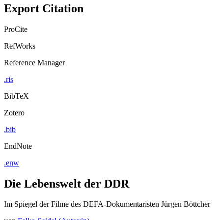
Export Citation
ProCite
RefWorks
Reference Manager
.ris
BibTeX
Zotero
.bib
EndNote
.enw
Die Lebenswelt der DDR
Im Spiegel der Filme des DEFA-Dokumentaristen Jürgen Böttcher