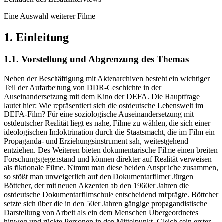
Eine Auswahl weiterer Filme
1. Einleitung
1.1. Vorstellung und Abgrenzung des Themas
Neben der Beschäftigung mit Aktenarchiven besteht ein wichtiger
Teil der Aufarbeitung von DDR-Geschichte in der
Auseinandersetzung mit dem Kino der DEFA. Die Hauptfrage
lautet hier: Wie repräsentiert sich die ostdeutsche Lebenswelt im
DEFA-Film? Für eine soziologische Auseinandersetzung mit
ostdeutscher Realität liegt es nahe, Filme zu wählen, die sich einer
ideologischen Indoktrination durch die Staatsmacht, die im Film ein
Propaganda- und Erziehungsinstrument sah, weitestgehend
entziehen. Des Weiteren bieten dokumentarische Filme einen breiten
Forschungsgegenstand und können direkter auf Realität verweisen
als fiktionale Filme. Nimmt man diese beiden Ansprüche zusammen,
so stößt man unweigerlich auf den Dokumentarfilmer Jürgen
Böttcher, der mit neuen Akzenten ab den 1960er Jahren die
ostdeutsche Dokumentarfilmschule entscheidend mitprägte. Böttcher
setzte sich über die in den 50er Jahren gängige propagandistische
Darstellung von Arbeit als ein dem Menschen Übergeordnetes
hinweg und rückte Personen in den Mittelpunkt. Gleich sein erster