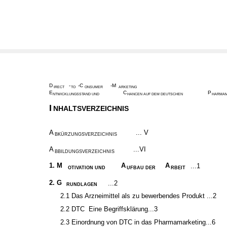
D
-
-C
-M
IRECT
TO
ONSUMER
ARKETING
E
C
P
NTWICKLUNGSSTAND UND
HANCEN AUF DEM DEUTSCHEN
HARMA
I
NHALTSVERZEICHNIS
A
... V
BKÜRZUNGSVERZEICHNIS
A
...VI
BBILDUNGSVERZEICHNIS
1.
M
A
A
...1
OTIVATION UND
UFBAU DER
RBEIT
2. G
...2
RUNDLAGEN
2.1 Das Arzneimittel als zu bewerbendes Produkt ...2
2.2 DTC ­ Eine Begriffsklärung...3
2.3 Einordnung von DTC in das Pharmamarketing...6