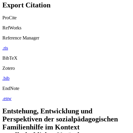
Copy to clipboard
Export Citation
ProCite
RefWorks
Reference Manager
.ris
BibTeX
Zotero
.bib
EndNote
.enw
Entstehung, Entwicklung und
Perspektiven der sozialpädagogischen