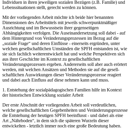
die Frage, wie SPFH auf gesellschaftliche Veränderungsprozesse
reagieren kann und muss, um den Anforderungen, die diese an die
Individuen in ihren jeweiligen sozialen Bezügen (z.B. Familie) und
Lebenssituationen stellt, gerecht werden zu können.
Mit der vorliegenden Arbeit möchte ich beide hier benannten
Dimensionen des Arbeitstitels mit jeweils schwerpunktmäßiger
Ausrich­tung und im Bewusstsein ihrer gegenseitigen
Abhängigkeiten verfolgen. Die Auseinandersetzung soll dabei - auf
dem Hintergrund von Verände­rungsprozessen im Bezug auf die
„soziale Frage“ und deren Einflüsse - einerseits ergründen, unter
welchen gesellschaftlichen Umständen die SPFH entstanden ist, wie
sie sich fachlich weiterentwickelt hat und welche Perspektiven sich
aus ihrer Geschichte im Kontext zu gesell­schaftlichen
Veränderungsprozessen ergeben. Andererseits soll aber auch erörtert
werden, mit welchen Ansätzen und Methoden sie auf die gesell­
schaftlichen Auswirkungen dieser Veränderungsprozesse reagiert
und dabei auch Einfluss auf diese nehmen kann und muss.
1. Entstehung der sozialpädagogischen Familien hilfe im Kontext
der historischen Entwicklung sozialer Arbeit
Der erste Abschnitt der vorliegenden Arbeit soll verdeutlichen,
welche gesellschaftlichen Gegebenheiten und Veränderungsprozesse
die Entste­hung der heutigen SPFH beeinflusst - und dabei als eine