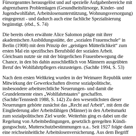
Differenzierung von Problemlagen statt. Die Folgeerscheinungen
von Armut wurden aus der allgemeinen Zuständigkeit des
Fürsorgeamtes herausgelöst und auf spezielle Aufgabenbereiche mit
abgrenzbaren Problemlagen (Gesund­heitsfürsorge, Kinder- und
Jugendwohlfahrt, Arbeitslosenunterstützung, Wohnungsversorgung)
eingegrenzt - und dadurch auch eine fachliche Spezialisierung
begünstigt. (ebd., S. 74)
Die bereits oben erwähnte Alice Salomon prägte mit ihrer
akademischen Ausbildungsstätte, der „sozialen Frauenschule“ in
Berlin (1908) mit dem Prinzip der „geistigen Mütterlichkeit“ zum
ersten Mal ein spezifisches Berufsbild der sozialen Arbeit.
Gleichsam nutzte sie mit der bürgerlichen Frauenbewegung die
Chance, in den bis dahin ausschließlich von Männern ausgeübten
Beruf des Wohlfahrtpflegers einzusteigen. (Sachße 1994, S. 53)
Nach dem ersten Weltkrieg wurden in der Weimarer Republik unter
Mitwirkung der Gewerkschaften diverse sozialpolitische,
insbesondere arbeitsrechtliche Neuerungen- und damit die
Grundelemente eines „Wohlfahrtstaates“ geschaffen.
(Sachße/Tennstedt 1988, S. 142) Zu den wesentlichsten dieser
Neuerungen gehörte zunächst das „Recht auf Arbeit“, mit dem die
Eingliederung aller Arbeitsfähigen (Männer) in den Arbeitsmarkt
zum sozialpolitischen Ziel wurde. Weiterhin ging es dabei um die
Regelung von Arbeitsbedingungen, gesetzlich geregelten Kündi­