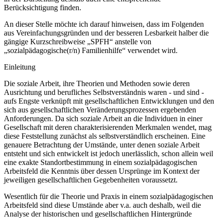
erweisen sich dabei zusätzlich als wertvolle Hilfestellung und sollen
in der Darstellung deshalb auch eine entsprechende
Berücksichtigung finden.
An dieser Stelle möchte ich darauf hinweisen, dass im Folgenden
aus Vereinfachungsgründen und der besseren Lesbarkeit halber die
gängige Kurzschreibweise „SPFH“ anstelle von
„sozialpädagogische(r/n) Famili­enhilfe“ verwendet wird.
Einleitung
Die soziale Arbeit, ihre Theorien und Methoden sowie deren
Ausrichtung und berufliches Selbstverständnis waren - und sind -
aufs Engste verknüpft mit gesellschaftlichen Entwicklungen und den
sich aus gesell­schaftlichen Veränderungsprozessen ergebenden
Anforderungen. Da sich soziale Arbeit an die Individuen in einer
Gesellschaft mit deren charakte­risierenden Merkmalen wendet, mag
diese Feststellung zunächst als selbstverständlich erscheinen. Eine
genauere Betrachtung der Umstände, unter denen soziale Arbeit
entsteht und sich entwickelt ist jedoch uner­lässlich, schon allein weil
eine exakte Standortbestimmung in einem sozialpädagogischen
Arbeitsfeld die Kenntnis über dessen Ursprünge im Kontext der
jeweiligen gesellschaftlichen Gegebenheiten voraussetzt.
Wesentlich für die Theorie und Praxis in einem sozialpädagogischen