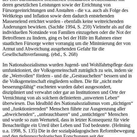
Die oben dargestellten Einflüsse aus den USA konnten hinsichtlich
der eher bürokratisch orientierten Sozialarbeit Deutschlands mit
deren gesetzlichen Leistungen sowie der Errichtung von
Fürsorgeeinrichtungen und Anstalten - die v.a. auch als Folge des
Weltkriegs und Inflation sowie dem dadurch entstehenden
Massenelend errichtet wurden - ebenfalls keine weitreichenden
Änderungen bewirken. (Sachße 1994, S. 259) Vielmehr als auf die
individuellen Notstände von Familien einzugehen oder die Not der
Betroffenen zu lindern, ging es bei der Hilfe im Rahmen einer
staatlichen Fürsorge weiter vorrangig um die Minimierung der von
Armut und Abweichung ausgehenden Gefahr für die
Gesellschaftsverfas­sung. (ebd., S. 268)
Im Nationalsozialismus wurden Jugend- und Wohlfahrtspflege dazu
umfunktioniert, der Volksgemeinschaft zuträglich zu sein, indem sie
die „Wertvollen“ fördern - und die „Gestrauchelten“ bessern und in
die Volksgemeinschaft eingliedern sollten. Die für „nicht mehr
besserungsfä­hig“ erachteten wurden dabei ausgesondert,
diszipliniert und verwahrt oder gar an Institutionen und Orte der
Vernichtung von als solchem defi­niertem „unwertem Leben“
überwiesen. Das Idealbild des Nationalsozia­lismus vom „tüchtigen“
und „funktionierenden“ Menschen führte zur Ausgrenzung aller
„abweichenden“, „unbrauchbaren“ und „untüchtigen“ Menschen
und wurde so zum Werturteil, dass in letzter Konsequenz für viele
Benachteiligte ein Urteil über Leben und Tod bedeutete. (Helming