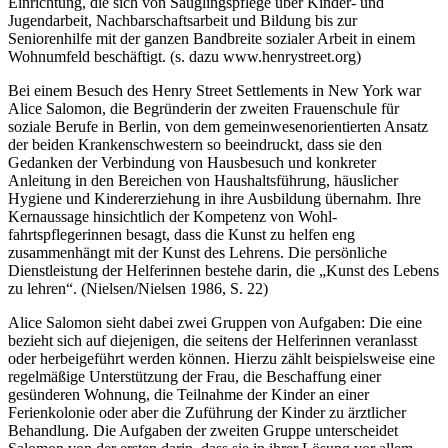
Heute ist das Henry Street Settlement eine ganzheitliche soziale
Einrich­tung, die sich von Säuglingspflege über Kinder- und
Jugendarbeit, Nachbarschaftsarbeit und Bildung bis zur
Seniorenhilfe mit der ganzen Bandbreite sozialer Arbeit in einem
Wohnumfeld beschäftigt. (s. dazu www.henrystreet.org)
Bei einem Besuch des Henry Street Settlements in New York war
Alice Salomon, die Begründerin der zweiten Frauenschule für
soziale Berufe in Berlin, von dem gemeinwesenorientierten Ansatz
der beiden Kranken­schwestern so beeindruckt, dass sie den
Gedanken der Verbindung von Hausbesuch und konkreter
Anleitung in den Bereichen von Haushaltsfüh­rung, häuslicher
Hygiene und Kindererziehung in ihre Ausbildung übernahm. Ihre
Kernaussage hinsichtlich der Kompetenz von Wohl­
fahrtspflegerinnen besagt, dass die Kunst zu helfen eng
zusammenhängt mit der Kunst des Lehrens. Die persönliche
Dienstleistung der Helferinnen bestehe darin, die „Kunst des Lebens
zu lehren“. (Nielsen/Nielsen 1986, S. 22)
Alice Salomon sieht dabei zwei Gruppen von Aufgaben: Die eine
bezieht sich auf diejenigen, die seitens der Helferinnen veranlasst
oder herbeige­führt werden können. Hierzu zählt beispielsweise eine
regelmäßige Unterstützung der Frau, die Beschaffung einer
gesünderen Wohnung, die Teilnahme der Kinder an einer