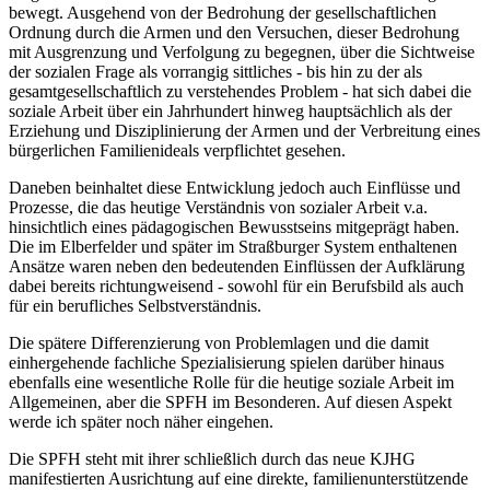
in Deutschland lässt eindrücklich erkennen, zwischen welchen
möglichen Ansichten und Verständnissen sich die soziale Frage
bewegt. Ausgehend von der Bedrohung der gesellschaftlichen
Ordnung durch die Armen und den Versuchen, dieser Bedrohung
mit Ausgrenzung und Verfolgung zu begegnen, über die Sichtweise
der sozialen Frage als vorrangig sittliches - bis hin zu der als
gesamtgesellschaftlich zu verstehendes Problem - hat sich dabei die
soziale Arbeit über ein Jahrhundert hinweg hauptsächlich als der
Erziehung und Disziplinierung der Armen und der Verbreitung eines
bürgerlichen Familienideals verpflichtet gesehen.
Daneben beinhaltet diese Entwicklung jedoch auch Einflüsse und
Prozesse, die das heutige Verständnis von sozialer Arbeit v.a.
hinsichtlich eines pädagogischen Bewusstseins mitgeprägt haben.
Die im Elberfelder und später im Straßburger System enthaltenen
Ansätze waren neben den bedeutenden Einflüssen der Aufklärung
dabei bereits richtungweisend - sowohl für ein Berufsbild als auch
für ein berufliches Selbstverständnis.
Die spätere Differenzierung von Problemlagen und die damit
einherge­hende fachliche Spezialisierung spielen darüber hinaus
ebenfalls eine wesentliche Rolle für die heutige soziale Arbeit im
Allgemeinen, aber die SPFH im Besonderen. Auf diesen Aspekt
werde ich später noch näher eingehen.