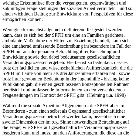
Arbeitsfeld sind diese Umstände aber v.a. auch deshalb, weil die
Analyse der historischen und gesellschaftlichen Hintergründe
wichtige Erkennt­nisse über die vergangenen, gegenwärtigen und
zukünftigen Frage-stellungen der sozialen Arbeit vermitteln - und so
einen wichtigen Beitrag zur Entwicklung von Perspektiven für diese
ermöglichen können.
Wenngleich zunächst allgemein definierend festgestellt werden
kann, dass es sich bei der SPFH um eine an Familien gerichtete,
ambulante Maßnahme der Hilfen zur Erziehung handelt, kann sich
eine annähernd umfassende Beschreibung insbesondere im Fall der
SPFH nur aus der genauen Betrachtung ihrer Entstehung und
Entwicklung sowie den dabei bedeutsamen gesellschaftlichen
Veränderungsprozessen ergeben. Hierbei ist zu bedenken, dass es
trotz der fachlichen und wissenschaftlichen Aufmerksamkeit, die die
SPFH im Laufe von mehr als drei Jahrzehnten erfahren hat - sowie
trotz ihrer gewonnen Bedeutung in der Jugendhilfe - bislang keine
Publikation gab, die einen geschlossenen konzeptionellen Rahmen
bereitstellt und umfassende Informationen zu den verschiedenen
Fragestellungen im Kontext der SPFH gibt. (Helming u.a. 1998)
Während die soziale Arbeit im Allgemeinen - die SPFH aber im
Besonderen - zum einen selbst als Gegenstand gesellschaftlicher
Verän­derungsprozesse betrachtet werden kann, bezieht sich eine
zweite Dimen­sion der im o.g. Sinne notwendigen Betrachtung auf