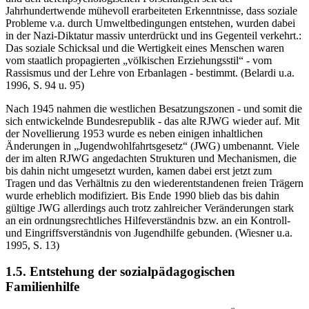
u.a. 1998, S. 135) Die in der sozialpädagogischen Reformbewegung
und den tiefenpsychologischen Forschungen seit der
Jahrhundertwende mühevoll erarbeiteten Erkenntnisse, dass soziale
Probleme v.a. durch Umweltbedingungen entstehen, wurden dabei
in der Nazi-Diktatur massiv unterdrückt und ins Gegenteil verkehrt.:
Das soziale Schicksal und die Wertigkeit eines Menschen waren
vom staatlich propagierten „völkischen Erziehungsstil“ - vom
Rassismus und der Lehre von Erbanlagen - bestimmt. (Belardi u.a.
1996, S. 94 u. 95)
Nach 1945 nahmen die westlichen Besatzungszonen - und somit die
sich entwickelnde Bundesrepublik - das alte RJWG wieder auf. Mit
der Novellierung 1953 wurde es neben einigen inhaltlichen
Änderungen in „Jugendwohlfahrtsgesetz“ (JWG) umbenannt. Viele
der im alten RJWG angedachten Strukturen und Mechanismen, die
bis dahin nicht umgesetzt wurden, kamen dabei erst jetzt zum
Tragen und das Verhältnis zu den wiederentstandenen freien Trägern
wurde erheblich modifiziert. Bis Ende 1990 blieb das bis dahin
gültige JWG allerdings auch trotz zahlreicher Veränderungen stark
an ein ordnungsrechtliches Hilfeverständnis bzw. an ein Kontroll-
und Eingriffsverständnis von Jugendhilfe gebunden. (Wiesner u.a.
1995, S. 13)
1.5. Entstehung der sozialpädagogischen