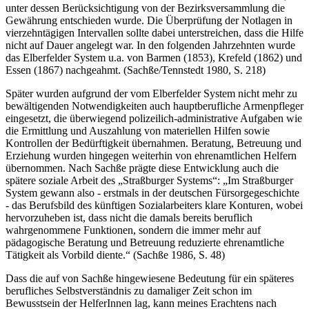
insbesondere die Aufgabe, den „betreuten“ Armen Arbeit zu
vermitteln. Darüber hinaus ermittelten sie den Bedarf der Armen,
unter dessen Berücksichtigung von der Bezirksversammlung die
Gewährung entschieden wurde. Die Überprüfung der Notlagen in
vierzehntägigen Intervallen sollte dabei unterstreichen, dass die Hilfe
nicht auf Dauer angelegt war. In den folgenden Jahrzehnten wurde
das Elberfelder System u.a. von Barmen (1853), Krefeld (1862) und
Essen (1867) nachgeahmt. (Sachße/Tennstedt 1980, S. 218)
Später wurden aufgrund der vom Elberfelder System nicht mehr zu
bewältigenden Notwendigkeiten auch hauptberufliche Armenpfleger
eingesetzt, die überwiegend polizeilich-administrative Aufgaben wie
die Ermittlung und Auszahlung von materiellen Hilfen sowie
Kontrollen der Bedürftigkeit übernahmen. Beratung, Betreuung und
Erziehung wurden hingegen weiterhin von ehrenamtlichen Helfern
übernommen. Nach Sachße prägte diese Entwicklung auch die
spätere soziale Arbeit des „Straßburger Systems“: „Im Straßburger
System gewann also - erstmals in der deutschen Fürsorgegeschichte
- das Berufsbild des künftigen Sozialarbeiters klare Konturen, wobei
hervorzuheben ist, dass nicht die damals bereits beruflich
wahrgenommene Funktionen, sondern die immer mehr auf
pädagogische Beratung und Betreuung reduzierte ehrenamtliche
Tätigkeit als Vorbild diente.“ (Sachße 1986, S. 48)
Dass die auf von Sachße hingewiesene Bedeutung für ein späteres