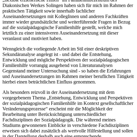
Während meiner beruflichen Tätigkeit als (Heim-)Erzieher für die
„flexible erzieherische Hilfen“ im Familienhilfezentrum des
Diakoni­schen Werkes Solingen haben sich für mich im Rahmen der
praktischen Tätigkeit sowie innerhalb fachlicher
Auseinandersetzungen mit KollegIn­nen und anderen Fachkräften
immer wieder grundsätzliche und weiterführende Fragen in Bezug
auf die sozialpädagogische Familienhilfe gestellt, welche mich
letztlich zu einer intensiveren Auseinandersetzung mit dieser
veranlasst und motiviert haben.
Wenngleich die vorliegende Arbeit im Stil einer deskriptiven
Sekundär­analyse angelegt ist - und dabei die Entstehung,
Entwicklung und mögliche Perspektiven der sozialpädagogischen
Familienhilfe vorrangig ausgehend von Literaturanalysen
Gegenstand meiner Untersuchung sind - so haben die Erfahrungen
und Auseinandersetzungen im Rahmen meiner beruflichen Tätigkeit
hierbei einen beträchtlichen Einfluss genommen.
Als besonders reizvoll in der Auseinandersetzung mit dem
vorgegebenem Thema „Entstehung, Entwicklung und Perspektiven
der sozialpädagogi­schen Familienhilfe im Kontext gesellschaftlicher
Veränderungsprozesse“ erscheint mir die Möglichkeit der
Bearbeitung unter Berücksichtigung unterschiedlicher
Fachdisziplinen der Sozialpädagogik. Die während meines
Studiums gewonnenen Einblicke in verschiedene Fachdisziplinen