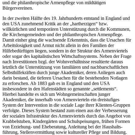
Armenhilfe nachsuchenden Familien­vorständen gestestet. Zum
anderen gab es die karitative Armenpflege von Kirchengemeinden
und die philanthropische Armenpflege von mildtäti­gen
Bürgervereinen.
In der zweiten Hälfte des 19. Jahrhunderts entstand in England und
den USA zunehmend Kritik an der „hartherzigen“ bzw.
willkürlichen und temporären Unterstützung durch die Kommunen,
die Kirchengemeinden und der philanthropischen Armenpflege.
Damit einher ging die wach­sende Erkenntnis, dass die Ursachen für
Arbeitslosigkeit und Armut nicht allein in den Familien der
Hilfebedürftigen liegen, sondern in der Struktur des Armenviertels
oder sogar des kapitalistischen Wirtschaftssystems. Neben der Frage
nach Investitionen bzgl. der Wohnverhältnisse resultierte daraus
letztlich die Unterstützung von familiären und nachbarschaftlichen
Selbsthilfekräften durch junge Akademiker, deren Anliegen auch
darin bestand, die tieferen Ursachen für die bestehenden Notlagen
zu erfor­schen. Ab 1883 gab es in England und den USA
insbesondere in den Hafenstädten so genannte „settlements“.
Hierbei handelte es sich um Wohngemeinschaften junger
Akademiker, die innerhalb von Armenvier­teln ein dreistufiges
System der Intervention in die soziale Lage ihrer Klienten-Gruppen
verfolgte. Dieses System bestand zum einen aus der Verbesserung
der sozialen Infrastruktur des Armenviertels durch das Angebot von
Krabbelstuben, Kindergärten und Schulspeisungen, frühen Formen