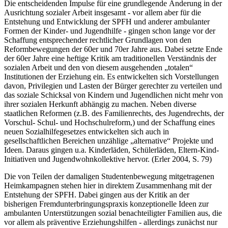
Familienhilfe
Die entscheidenden Impulse für eine grundlegende Änderung in der
Aus­richtung sozialer Arbeit insgesamt - vor allem aber für die
Entstehung und Entwicklung der SPFH und anderer ambulanter
Formen der Kinder- und Jugendhilfe - gingen schon lange vor der
Schaffung entsprechender rechtlicher Grundlagen von den
Reformbewegungen der 60er und 70er Jahre aus. Dabei setzte Ende
der 60er Jahre eine heftige Kritik am traditi­onellen Verständnis der
sozialen Arbeit und den von diesem ausgehenden „totalen“
Institutionen der Erziehung ein. Es entwickelten sich Vorstel­lungen
davon, Privilegien und Lasten der Bürger gerechter zu verteilen und
das soziale Schicksal von Kindern und Jugendlichen nicht mehr von
ihrer sozialen Herkunft abhängig zu machen. Neben diverse
staatlichen Reformen (z.B. des Familienrechts, des Jugendrechts, der
Vorschul- Schul- und Hochschulreform,) und der Schaffung eines
neuen Sozialhil­fegesetzes entwickelten sich auch in
gesellschaftlichen Bereichen unzäh­lige „alternative“ Projekte und
Ideen. Daraus gingen u.a. Kinderläden, Schülerläden, Eltern-Kind-
Initiativen und Jugendwohnkollektive hervor. (Erler 2004, S. 79)
Die von Teilen der damaligen Studentenbewegung mitgetragenen
Heim­kampagnen stehen hier in direktem Zusammenhang mit der
Entstehung der SPFH. Dabei gingen aus der Kritik an der
bisherigen Fremdunterbrin­gungspraxis konzeptionelle Ideen zur