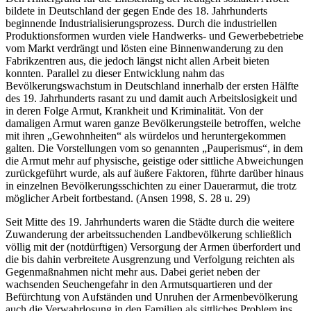
Den Hintergrund für die Entstehung der heutigen sozialen Arbeit
bildete in Deutschland der gegen Ende des 18. Jahrhunderts
beginnende Industri­alisierungsprozess. Durch die industriellen
Produktionsformen wurden viele Handwerks- und Gewerbebetriebe
vom Markt verdrängt und lösten eine Binnenwanderung zu den
Fabrikzentren aus, die jedoch längst nicht allen Arbeit bieten
konnten. Parallel zu dieser Entwicklung nahm das
Bevölkerungswachstum in Deutschland innerhalb der ersten Hälfte
des 19. Jahrhunderts rasant zu und damit auch Arbeitslosigkeit und
in deren Folge Armut, Krankheit und Kriminalität. Von der
damaligen Armut waren ganze Bevölkerungsteile betroffen, welche
mit ihren „Gewohnhei­ten“ als würdelos und heruntergekommen
galten. Die Vorstellungen vom so genannten „Pauperismus“, in dem
die Armut mehr auf physische, geistige oder sittliche Abweichungen
zurückgeführt wurde, als auf äußere Faktoren, führte darüber hinaus
in einzelnen Bevölkerungsschichten zu einer Dauerarmut, die trotz
möglicher Arbeit fortbestand. (Ansen 1998, S. 28 u. 29)
Seit Mitte des 19. Jahrhunderts waren die Städte durch die weitere
Zuwanderung der arbeitssuchenden Landbevölkerung schließlich
völlig mit der (notdürftigen) Versorgung der Armen überfordert und
die bis dahin verbreitete Ausgrenzung und Verfolgung reichten als
Gegenmaß­nahmen nicht mehr aus. Dabei geriet neben der
wachsenden Seuchenge­fahr in den Armutsquartieren und der