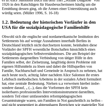
Selbstverantwortung eine für damalige Verhältnisse beachtenswerte
Sichtweise beinhalteten, so ist allerdings kritisch festzustellen, dass
es in Alice Salomons Buch mit dem Titel „Soziale Diagnose“ von
1926 in den Ratschlägen für Hausbesuche­rinnen häufig um die
Ermittlung dessen ging, ob die Armen einer Unter­stützung auch
würdig seien. (Müller 1996, S. 16-18)
1.2. Bedeutung der historischen Vorläufer in den
USA für die sozialpädagogische Familienhilfe
Obwohl sich die englische und nordamerikanische Institution des
Settlements bis auf wenige Ausnahmen innerhalb Berlins in
Deutschland letztlich nicht durchsetzen konnte, beinhalten diese
Vorläufer der SPFH wesentliche Botschaften hinsichtlich eines
sozialpädagogischen Selbst­verständnisses. Die am Beispiel der
Settlements dargestellten Verbindung von tätiger Hilfe in den
Familien selbst, der Zielsetzung, langfristig deren Probleme mit
eigenen Hilfsmitteln zu lösen und dabei die Hilfsquellen von
Familie, Nachbarschaft und Gemeinde in Anspruch zu nehmen, hat
auch heute noch, achtzig Jahre nachdem Alice Salomon ihr erstes
Lehrbuch methodischen Arbeitens in der sozialen Arbeit formuliert
hat, eine zentrale Bedeutung. Nielsen u.a verweisen hierbei insbe­
sondere darauf, „ (...), dass die Vorformen der SPFH kein
isolierbares professionelles Interventionsinstrument darstellten,
sondern Teil einer umfassenden reformpädagogischen