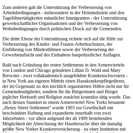
von Erziehung- und Eheberatung, Anleitung bei der Haushalts­
führung, Stellenvermittlung sowie kultureller Pflege und Bildung.
Zum anderen galt die Unterstützung der Verbesserung von
Arbeitsbedin­gungen - insbesondere in der Heimindustrie und den
Tagelöhnertätigkei­ten männlicher Immigranten - der Unterstützung
gewerkschaftlicher Organisationen und der Verbesserung von
Wohnbedingungen durch poli­tischen Druck auf die Gemeinden.
Die dritte Ebene der Unterstützung richtete sich auf die Hilfe zur
Verbes­serung des Kinder- und Frauen-Arbeitsschutzes, der
Einführung von Mindestlöhnen sowie der Verbesserung der
Gewerbeaufsicht und des Einhaltens baupolizeilicher Auflagen.
Bald nach Gründung der ersten Settlements in den Armenvierteln
von London und Chicago gründeten Lillian D. Wald und Mary
Brewster - zwei vollakademisch ausgebildete Krankenschwestern -
in New York aus eigenen Mitteln einen Hauskrankenpflegedienst,
der im Gegensatz zu den kirchlich organisierten Hilfen nicht nur für
Gemeindemitglieder, sondern für die Bürgerinnen und Bürger
jeglicher Herkunft und Religion zunächst kostenlos tätig wurde. Das
nach dessen Standort in einem Armenviertel New Yorks benannte
„Henry Street Settlement“ wurde 1903 zur Gesell­schaft mit
beschränkter Haftung und expandierte innerhalb von zwei
Jahrzehnten - vor allem aufgrund der ab 1909 bestehenden