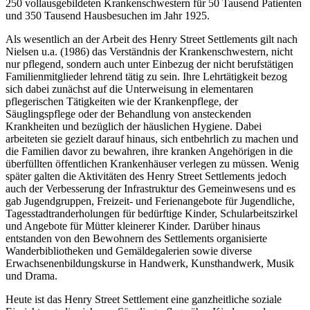
Möglichkeit der Abrechnung der Hausbesuche über die damalig
größte New Yorker Krankenversicherung - zu einer Institution mit
250 vollausgebildeten Krankenschwestern für 50 Tausend Patienten
und 350 Tausend Hausbe­suchen im Jahr 1925.
Als wesentlich an der Arbeit des Henry Street Settlements gilt nach
Nielsen u.a. (1986) das Verständnis der Krankenschwestern, nicht
nur pflegend, sondern auch unter Einbezug der nicht berufstätigen
Familien­mitglieder lehrend tätig zu sein. Ihre Lehrtätigkeit bezog
sich dabei zunächst auf die Unterweisung in elementaren
pflegerischen Tätigkeiten wie der Krankenpflege, der
Säuglingspflege oder der Behandlung von ansteckenden
Krankheiten und bezüglich der häuslichen Hygiene. Dabei
arbeiteten sie gezielt darauf hinaus, sich entbehrlich zu machen und
die Familien davor zu bewahren, ihre kranken Angehörigen in die
überfüllten öffentlichen Krankenhäuser verlegen zu müssen. Wenig
später galten die Aktivitäten des Henry Street Settlements jedoch
auch der Verbesserung der Infrastruktur des Gemeinwesens und es
gab Jugendgruppen, Freizeit- und Ferienangebote für Jugendliche,
Tagesstadtranderholungen für bedürftige Kinder, Schularbeitszirkel
und Angebote für Mütter kleinerer Kinder. Darüber hinaus
entstanden von den Bewohnern des Settlements organisierte
Wanderbibliotheken und Gemäldegalerien sowie diverse
Erwachsenenbildungskurse in Handwerk, Kunsthandwerk, Musik
und Drama.