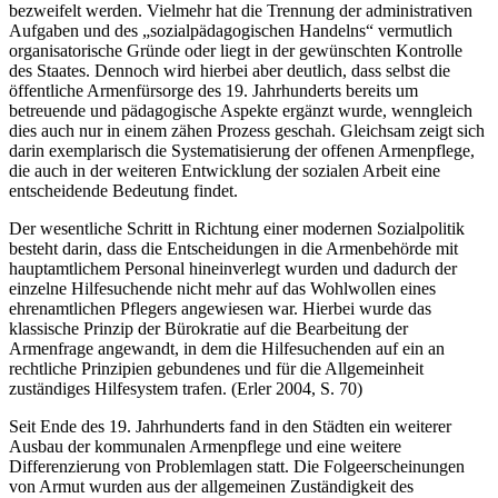
beruf­liches Selbstverständnis zu damaliger Zeit schon im
Bewusstsein der HelferInnen lag, kann meines Erachtens nach
bezweifelt werden. Vielmehr hat die Trennung der administrativen
Aufgaben und des „sozialpädagogischen Handelns“ vermutlich
organisatorische Gründe oder liegt in der gewünschten Kontrolle
des Staates. Dennoch wird hierbei aber deutlich, dass selbst die
öffentliche Armenfürsorge des 19. Jahrhunderts bereits um
betreuende und pädagogische Aspekte ergänzt wurde, wenngleich
dies auch nur in einem zähen Prozess geschah. Gleichsam zeigt sich
darin exemplarisch die Systematisierung der offenen Armenpflege,
die auch in der weiteren Entwicklung der sozialen Arbeit eine
entscheidende Bedeutung findet.
Der wesentliche Schritt in Richtung einer modernen Sozialpolitik
besteht darin, dass die Entscheidungen in die Armenbehörde mit
hauptamtlichem Personal hineinverlegt wurden und dadurch der
einzelne Hilfesuchende nicht mehr auf das Wohlwollen eines
ehrenamtlichen Pflegers angewie­sen war. Hierbei wurde das
klassische Prinzip der Bürokratie auf die Bearbeitung der
Armenfrage angewandt, in dem die Hilfesuchenden auf ein an
rechtliche Prinzipien gebundenes und für die Allgemeinheit
zuständiges Hilfesystem trafen. (Erler 2004, S. 70)
Seit Ende des 19. Jahrhunderts fand in den Städten ein weiterer
Ausbau der kommunalen Armenpflege und eine weitere