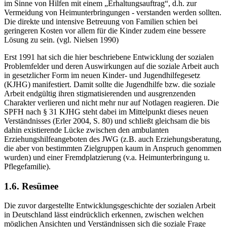
ambulanten Unterstützungen sozial benachteiligter Familien aus, die
vor allem als präventive Erziehungshil­fen - allerdings zunächst nur
im Sinne von Hilfen mit einem „Erhaltungs­auftrag“, d.h. zur
Vermeidung von Heimunterbringungen - verstanden werden sollten.
Die direkte und intensive Betreuung von Familien schien bei
geringeren Kosten vor allem für die Kinder zudem eine bessere
Lösung zu sein. (vgl. Nielsen 1990)
Erst 1991 hat sich die hier beschriebene Entwicklung der sozialen
Prob­lemfelder und deren Auswirkungen auf die soziale Arbeit auch
in gesetz­licher Form im neuen Kinder- und Jugendhilfegesetz
(KJHG) manifes­tiert. Damit sollte die Jugendhilfe bzw. die soziale
Arbeit endgültig ihren stigmatisierenden und ausgrenzenden
Charakter verlieren und nicht mehr nur auf Notlagen reagieren. Die
SPFH nach § 31 KJHG steht dabei im Mittelpunkt dieses neuen
Verständnisses (Erler 2004, S. 80) und schließt gleichsam die bis
dahin existierende Lücke zwischen den ambulanten
Erziehungshilfeangeboten des JWG (z.B. auch Erziehungsberatung,
die aber von bestimmten Zielgruppen kaum in Anspruch genommen
wurden) und einer Fremdplatzierung (v.a. Heimunterbringung u.
Pflegefamilie).
1.6. Resümee
Die zuvor dargestellte Entwicklungsgeschichte der sozialen Arbeit