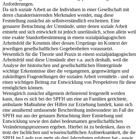
aufs Engste verknüpft mit gesellschaftlichen Entwicklungen und den
sich aus gesellschaftlichen Veränderungsprozessen ergebenden
Anforderungen.
Da sich soziale Arbeit an die Individuen in einer Gesellschaft mit
deren charakterisierenden Merkmalen wendet, mag diese
Feststellung zunächst als selbstverständlich erscheinen. Eine
genauere Betrachtung der Umstände, unter denen soziale Arbeit
entsteht und sich entwickelt ist jedoch unerlässlich, schon allein weil
eine exakte Standortbestimmung in einem sozialpädagogischen
Arbeitsfeld die Kenntnis über dessen Ursprünge im Kontext der
jeweiligen gesellschaftlichen Gegebenheiten voraussetzt.
Wesentlich für die Theorie und Praxis in einem sozialpädagogischen
Arbeitsfeld sind diese Umstände aber v.a. auch deshalb, weil die
Analyse der historischen und gesellschaftlichen Hintergründe
wichtige Erkenntnisse über die vergangenen, gegenwärtigen und
zukünftigen Fragestellungen der sozialen Arbeit vermitteln - und so
einen wichtigen Beitrag zur Entwicklung von Perspektiven für diese
ermöglichen können.
Wenngleich zunächst allgemein definierend festgestellt werden
kann, dass es sich bei der SPFH um eine an Familien gerichtete,
ambulante Maßnahme der Hilfen zur Erziehung handelt, kann sich
eine annähernd umfassende Beschreibung insbesondere im Fall der
SPFH nur aus der genauen Betrachtung ihrer Entstehung und
Entwicklung sowie den dabei bedeutsamen gesellschaftlichen
Veränderungsprozessen ergeben. Hierbei ist zu bedenken, dass es