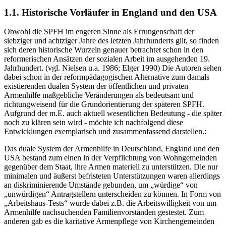
Art „Nährboden“, in dem sich die späteren Wurzeln dieser
entwickelten - letztlich immer noch eine große Bedeutung haben.
1.1. Historische Vorläufer in England und den USA
Obwohl die SPFH im engeren Sinne als Errungenschaft der
siebziger und achtziger Jahre des letzten Jahrhunderts gilt, so finden
sich deren histori­sche Wurzeln genauer betrachtet schon in den
reformerischen Ansätzen der sozialen Arbeit im ausgehenden 19.
Jahrhundert. (vgl. Nielsen u.a. 1986; Elger 1990) Die Autoren sehen
dabei schon in der reformpädagogi­schen Alternative zum damals
existierenden dualen System der öffentli­chen und privaten
Armenhilfe maßgebliche Veränderungen als bedeutsam und
richtungweisend für die Grundorientierung der späteren SPFH.
Aufgrund der m.E. auch aktuell wesentlichen Bedeutung - die später
noch zu klären sein wird - möchte ich nachfolgend diese
Entwicklungen exem­plarisch und zusammenfassend darstellen.:
Das duale System der Armenhilfe in Deutschland, England und den
USA bestand zum einen in der Verpflichtung von Wohngemeinden
gegenüber dem Staat, ihre Armen materiell zu unterstützen. Die nur
minimalen und äußerst befristeten Unterstützungen waren allerdings
an diskriminierende Umstände gebunden, um „würdige“ von
„unwürdigen“ Antragstellern unterscheiden zu können. In Form von
„Arbeitshaus-Tests“ wurde dabei z.B. die Arbeitswilligkeit von um