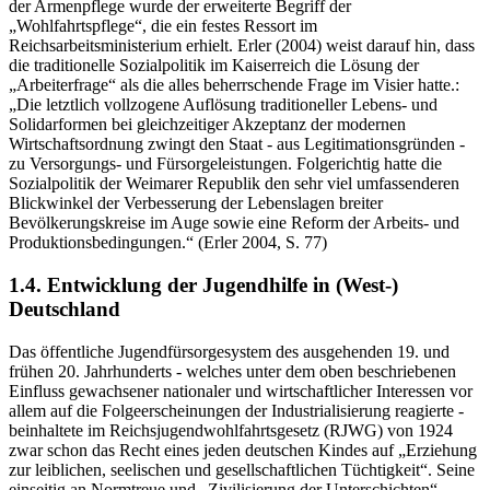
gungsschutz, Mutterschutzbestimmungen u.a.. Seit 1927 folgte dann
eine reichseinheitliche Arbeitslosenversicherung. Aus dem Begriff
der Armenpflege wurde der erweiterte Begriff der
„Wohlfahrtspflege“, die ein festes Ressort im
Reichsarbeitsministerium erhielt. Erler (2004) weist darauf hin, dass
die traditionelle Sozialpolitik im Kaiserreich die Lösung der
„Arbeiterfrage“ als die alles beherrschende Frage im Visier hatte.:
„Die letztlich vollzogene Auflösung traditioneller Lebens- und
Solidar­formen bei gleichzeitiger Akzeptanz der modernen
Wirtschaftsordnung zwingt den Staat - aus Legitimationsgründen -
zu Versorgungs- und Fürsorgeleistungen. Folgerichtig hatte die
Sozialpolitik der Weimarer Republik den sehr viel umfassenderen
Blickwinkel der Verbesserung der Lebenslagen breiter
Bevölkerungskreise im Auge sowie eine Reform der Arbeits- und
Produktionsbedingungen.“ (Erler 2004, S. 77)
1.4. Entwicklung der Jugendhilfe in (West-)
Deutschland
Das öffentliche Jugendfürsorgesystem des ausgehenden 19. und
frühen 20. Jahrhunderts - welches unter dem oben beschriebenen
Einfluss gewachsener nationaler und wirtschaftlicher Interessen vor
allem auf die Folgeerscheinungen der Industrialisierung reagierte -
beinhaltete im Reichsjugendwohlfahrtsgesetz (RJWG) von 1924
zwar schon das Recht eines jeden deutschen Kindes auf „Erziehung