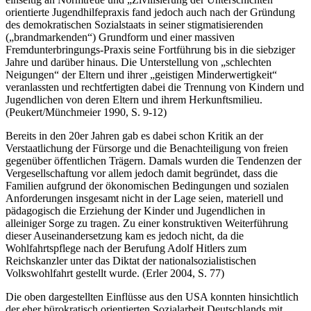
zur leiblichen, seelischen und gesellschaftlichen Tüchtigkeit“. Seine
einseitig an Normtreue und „Zivilisierung der Unterschichten“
orientierte Jugendhilfepraxis fand jedoch auch nach der Gründung
des demokratischen Sozialstaats in seiner stigmatisierenden
(„brandmarkenden“) Grundform und einer massiven
Fremdunterbringungs-Praxis seine Fortführung bis in die siebziger
Jahre und darüber hinaus. Die Unterstellung von „schlechten
Neigungen“ der Eltern und ihrer „geistigen Minderwertigkeit“
veranlassten und rechtfer­tigten dabei die Trennung von Kindern und
Jugendlichen von deren Eltern und ihrem Herkunftsmilieu.
(Peukert/Münchmeier 1990, S. 9-12)
Bereits in den 20er Jahren gab es dabei schon Kritik an der
Verstaatli­chung der Fürsorge und die Benachteiligung von freien
gegenüber öffent­lichen Trägern. Damals wurden die Tendenzen der
Vergesellschaftung vor allem jedoch damit begründet, dass die
Familien aufgrund der ökonomischen Bedingungen und sozialen
Anforderungen insgesamt nicht in der Lage seien, materiell und
pädagogisch die Erziehung der Kinder und Jugendlichen in
alleiniger Sorge zu tragen. Zu einer konstruktiven Weiterführung
dieser Auseinandersetzung kam es jedoch nicht, da die
Wohlfahrtspflege nach der Berufung Adolf Hitlers zum
Reichskanzler unter das Diktat der nationalsozialistischen
Volkswohlfahrt gestellt wurde. (Erler 2004, S. 77)