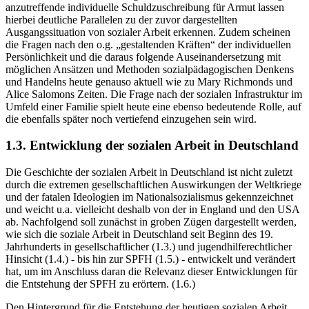
Besonderen. Die diesbe­züglich aktuellen Diskussionen um den
Missbrauch von Sozialleistungen in Deutschland und die häufig
anzutreffende individuelle Schuldzuschrei­bung für Armut lassen
hierbei deutliche Parallelen zu der zuvor darge­stellten
Ausgangssituation von sozialer Arbeit erkennen. Zudem scheinen
die Fragen nach den o.g. „gestaltenden Kräften“ der individuellen
Per­sönlichkeit und die daraus folgende Auseinandersetzung mit
möglichen Ansätzen und Methoden sozialpädagogischen Denkens
und Handelns heute genauso aktuell wie zu Mary Richmonds und
Alice Salomons Zei­ten. Die Frage nach der sozialen Infrastruktur im
Umfeld einer Familie spielt heute eine ebenso bedeutende Rolle, auf
die ebenfalls später noch vertiefend einzugehen sein wird.
1.3. Entwicklung der sozialen Arbeit in Deutschland
Die Geschichte der sozialen Arbeit in Deutschland ist nicht zuletzt
durch die extremen gesellschaftlichen Auswirkungen der Weltkriege
und der fatalen Ideologien im Nationalsozialismus gekennzeichnet
und weicht u.a. vielleicht deshalb von der in England und den USA
ab. Nachfolgend soll zunächst in groben Zügen dargestellt werden,
wie sich die soziale Arbeit in Deutschland seit Beginn des 19.
Jahrhunderts in gesellschaftlicher (1.3.) und jugendhilferechtlicher
Hinsicht (1.4.) - bis hin zur SPFH (1.5.) - entwickelt und verändert
hat, um im Anschluss daran die Relevanz dieser Entwicklungen für
die Entstehung der SPFH zu erörtern. (1.6.)