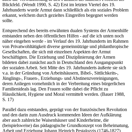
Befürchtung von Aufständen und Unruhen der Armenbevölkerung
auch die Verwahrlosung in den Familien als sittliches Problem ins
Blickfeld. (Wendt 1990, S. 42) Erst im letzten Viertel des 19.
Jahrhunderts wurde Armut dann schließlich als ein sozia­les Problem
erkannt, welchem durch gezieltes Eingreifen begegnet werden
sollte.
Entsprechend des bereits erwähnten dualen Systems der Armenhilfe
entstanden neben den öffentlichen Hilfen - auf die ich unten noch
näher eingehen werde - im Verlauf des 19. Jahrhunderts im Rahmen
von Privatwohltätigkeit diverse gemeinnützige und philanthropische
Gesell­schaften, die sich mit einzelnen Aspekten der Armut
beschäftigten. Die Erziehung und Disziplinierung der Armen
bildeten dabei zunächst auch in Deutschland den Ausgangspunkt
der sozialen Arbeit. Seit Mitte des 19. Jahrhunderts äußerte sie sich
v.a. in der Gründung von Arbeitshäusern, Bibel-, Sittlichkeits-,
Jünglings-, Frauen-, Erziehungs- und Abstinenzver­einigungen,
deren Anliegen vornehmlich in der Verbreitung eines bürger­lichen
Familienideals lag. Den Frauen sollte dabei die Pflicht zu
Häuslichkeit, Hygiene und Moral vermittelt werden. (Bauer 1988,
S. 17)
Parallel dazu entstanden, geprägt von der französischen Revolution
und den darin zum Ausdruck kommenden Ideen der Aufklärung
aber auch zahlreiche Waisenhäuser und Kinderheime, die