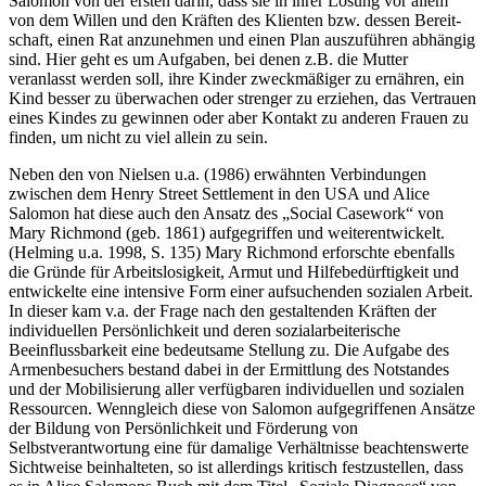
Ferienkolonie oder aber die Zuführung der Kinder zu ärztlicher
Behandlung. Die Aufgaben der zweiten Gruppe unterscheidet
Salomon von der ersten darin, dass sie in ihrer Lösung vor allem
von dem Willen und den Kräften des Klienten bzw. dessen Bereit­
schaft, einen Rat anzunehmen und einen Plan auszuführen abhängig
sind. Hier geht es um Aufgaben, bei denen z.B. die Mutter
veranlasst werden soll, ihre Kinder zweckmäßiger zu ernähren, ein
Kind besser zu überwa­chen oder strenger zu erziehen, das Vertrauen
eines Kindes zu gewinnen oder aber Kontakt zu anderen Frauen zu
finden, um nicht zu viel allein zu sein.
Neben den von Nielsen u.a. (1986) erwähnten Verbindungen
zwischen dem Henry Street Settlement in den USA und Alice
Salomon hat diese auch den Ansatz des „Social Casework“ von
Mary Richmond (geb. 1861) aufgegriffen und weiterentwickelt.
(Helming u.a. 1998, S. 135) Mary Richmond erforschte ebenfalls
die Gründe für Arbeitslosigkeit, Armut und Hilfebedürftigkeit und
entwickelte eine intensive Form einer aufsu­chenden sozialen Arbeit.
In dieser kam v.a. der Frage nach den gestaltenden Kräften der
individuellen Persönlichkeit und deren sozialar­beiterische
Beeinflussbarkeit eine bedeutsame Stellung zu. Die Aufgabe des
Armenbesuchers bestand dabei in der Ermittlung des Notstandes
und der Mobilisierung aller verfügbaren individuellen und sozialen
Ressourcen. Wenngleich diese von Salomon aufgegriffenen Ansätze
der Bildung von Persönlichkeit und Förderung von