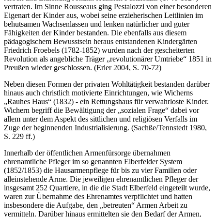
(beispielsweise) das pädagogische Grundkonzept von Beheimatung,
Arbeit und Erziehung Johann Heinrich Pestalozzis (1746-1827)
vertraten. Im Sinne Rousseaus ging Pestalozzi von einer besonderen
Eigenart der Kinder aus, wobei seine erzieherischen Leitlinien im
behutsamen Wachsenlassen und lenken natürlicher und guter
Fähigkeiten der Kinder bestanden. Die ebenfalls aus diesem
pädagogischem Bewusstsein heraus entstandenen Kindergärten
Friedrich Froebels (1782-1852) wurden nach der gescheiterten
Revolution als angebliche Träger „revolutionärer Umtriebe“ 1851 in
Preußen wieder geschlossen. (Erler 2004, S. 70-72)
Neben diesen Formen der privaten Wohltätigkeit bestanden darüber
hinaus auch christlich motivierte Einrichtungen, wie Wicherns
„Rauhes Haus“ (1832) - ein Rettungshaus für verwahrloste Kinder.
Wichern begriff die Bewältigung der „sozialen Frage“ dabei vor
allem unter dem Aspekt des sittlichen und religiösen Verfalls im
Zuge der beginnenden Industrialisierung. (Sachße/Tennstedt 1980,
S. 229 ff.)
Innerhalb der öffentlichen Armenfürsorge übernahmen
ehrenamtliche Pfleger im so genannten Elberfelder System
(1852/1853) die Hausarmen­pflege für bis zu vier Familien oder
alleinstehende Arme. Die jeweiligen ehrenamtlichen Pfleger der
insgesamt 252 Quartiere, in die die Stadt Elberfeld eingeteilt wurde,
waren zur Übernahme des Ehrenamtes verpflichtet und hatten