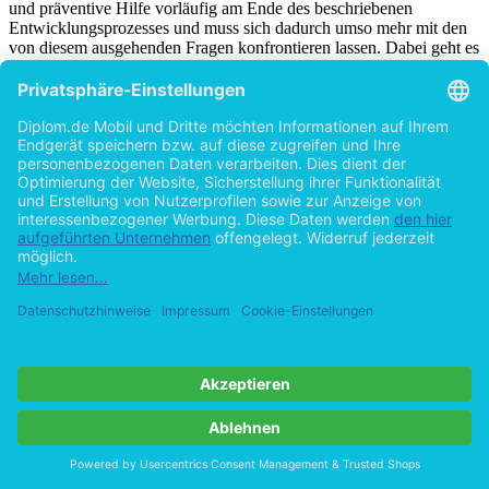
Die SPFH steht mit ihrer schließlich durch das neue KJHG
manifestier­ten Ausrichtung auf eine direkte, familienunterstützende
und präventive Hilfe vorläufig am Ende des beschriebenen
Entwicklungsprozesses und muss sich dadurch umso mehr mit den
von diesem ausgehenden Fragen konfrontieren lassen. Dabei geht es
in der SPFH zuallererst um die Frage, wie sie den benachteiligten
Adressaten begegnen will und welches Ver­ständnis oder
Menschenbild ihr dabei zugrunde liegt.:
- Welche Rolle spielt etwa eine gewisse Mittelschichtorientierung
(etwa als „bürgerliches Familienideal“) ?
- Muss es heute angesichts aktueller Entwicklungen wieder vorran­
gig darum gehen, die Betreuten in Arbeit zu vermitteln (wie im
Elberfelder System) ? Hier sei auf den derzeit gängigen Wahlslo­gan
„Sozial ist, was Arbeit schafft !“ hingewiesen.
- Welche Aufgaben muss oder soll die SPFH wahrnehmen (prakti­
sche Hilfe, pädagogische Betreuung) ?
- Wie weit reicht das „neue Verständnis“ von Jugendhilfe und wo
hat es seine Grenzen (und wo muss oder darf der Staat in das
Erziehungsrecht der Familie eingreifen) ?
- Wie wirken sich Differenzierung und Spezialisierung innerhalb der
SPFH aus ?
Alle diese und weitere Fragen gehen letztlich schon aus der
historischen Entwicklung der sozialen Arbeit unter den jeweiligen