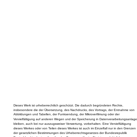
Dieses Werk ist urheberrechtlich geschützt. Die dadurch begründeten Rechte,
insbesondere die der Übersetzung, des Nachdrucks, des Vortrags, der Entnahme von
Abbildungen und Tabellen, der Funksendung, der Mikroverfilmung oder der
Vervielfältigung auf anderen Wegen und der Speicherung in Datenverarbeitungsanlage
bleiben, auch bei nur auszugsweiser Verwertung, vorbehalten. Eine Vervielfältigung
dieses Werkes oder von Teilen dieses Werkes ist auch im Einzelfall nur in den Grenzen
der gesetzlichen Bestimmungen des Urheberrechtsgesetzes der Bundesrepublik