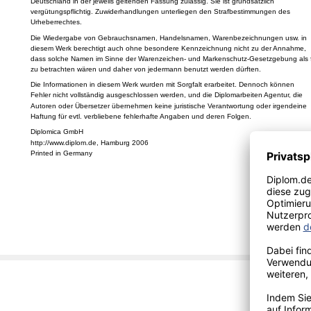
Deutschland in der jeweils geltenden Fassung zulässig. Sie ist grundsätzlich
vergütungspflichtig. Zuwiderhandlungen unterliegen den Strafbestimmungen des
Urheberrechtes.
Die Wiedergabe von Gebrauchsnamen, Handelsnamen, Warenbezeichnungen usw. in
diesem Werk berechtigt auch ohne besondere Kennzeichnung nicht zu der Annahme,
dass solche Namen im Sinne der Warenzeichen- und Markenschutz-Gesetzgebung als f
zu betrachten wären und daher von jedermann benutzt werden dürften.
Die Informationen in diesem Werk wurden mit Sorgfalt erarbeitet. Dennoch können
Fehler nicht vollständig ausgeschlossen werden, und die Diplomarbeiten Agentur, die
Autoren oder Übersetzer übernehmen keine juristische Verantwortung oder irgendeine
Haftung für evtl. verbliebene fehlerhafte Angaben und deren Folgen.
Diplomica GmbH
http://www.diplom.de, Hamburg 2006
Printed in Germany