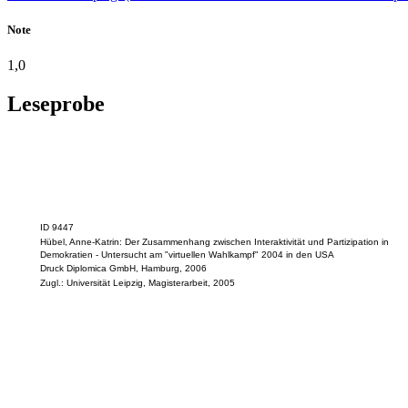
Note
1,0
Leseprobe
ID 9447
Hübel, Anne-Katrin: Der Zusammenhang zwischen Interaktivität und Partizipation in
Demokratien - Untersucht am "virtuellen Wahlkampf" 2004 in den USA
Druck Diplomica GmbH, Hamburg, 2006
Zugl.: Universität Leipzig, Magisterarbeit, 2005