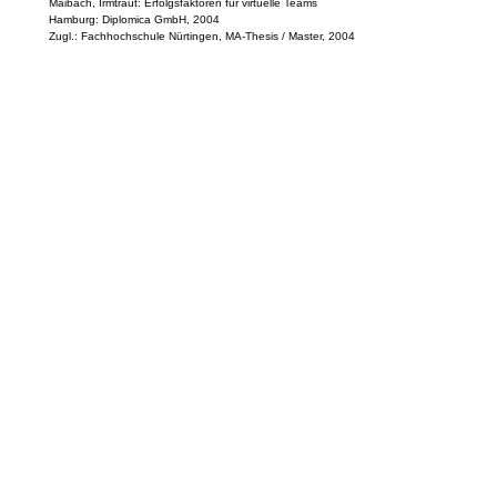
Maibach, Irmtraut: Erfolgsfaktoren für virtuelle Teams
Hamburg: Diplomica GmbH, 2004
Zugl.: Fachhochschule Nürtingen, MA-Thesis / Master, 2004