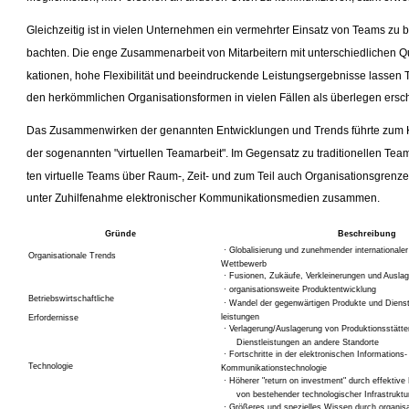
Gleichzeitig ist in vielen Unternehmen ein vermehrter Einsatz von Teams zu 
bachten. Die enge Zusammenarbeit von Mitarbeitern mit unterschiedlichen Qu
kationen, hohe Flexibilität und beeindruckende Leistungsergebnisse lassen 
den herkömmlichen Organisationsformen in vielen Fällen als überlegen ersc
Das Zusammenwirken der genannten Entwicklungen und Trends führte zum 
der sogenannten "virtuellen Teamarbeit". Im Gegensatz zu traditionellen Tea
ten virtuelle Teams über Raum-, Zeit- und zum Teil auch Organisationsgrenz
unter Zuhilfenahme elektronischer Kommunikationsmedien zusammen.
Gründe
Beschreibung
· Globalisierung und zunehmender internationaler
Organisationale Trends
Wettbewerb
· Fusionen, Zukäufe, Verkleinerungen und Ausla
· organisationsweite Produktentwicklung
Betriebswirtschaftliche
· Wandel der gegenwärtigen Produkte und Dienst
leistungen
Erfordernisse
· Verlagerung/Auslagerung von Produktionsstätt
Dienstleistungen an andere Standorte
· Fortschritte in der elektronischen Informations-
Technologie
Kommunikationstechnologie
· Höherer "return on investment" durch effektive
von bestehender technologischer Infrastruktu
· Größeres und spezielles Wissen durch organisa