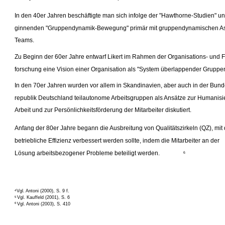
In den 40er Jahren beschäftigte man sich infolge der "Hawthorne-Studien" un
ginnenden "Gruppendynamik-Bewegung" primär mit gruppendynamischen As
Teams.
Zu Beginn der 60er Jahre entwarf Likert im Rahmen der Organisations- und 
forschung eine Vision einer Organisation als "System überlappender Gruppen
In den 70er Jahren wurden vor allem in Skandinavien, aber auch in der Bund
republik Deutschland teilautonome Arbeitsgruppen als Ansätze zur Humanisi
Arbeit und zur Persönlichkeitsförderung der Mitarbeiter diskutiert.
Anfang der 80er Jahre begann die Ausbreitung von Qualitätszirkeln (QZ), mit
betriebliche Effizienz verbessert werden sollte, indem die Mitarbeiter an der
Lösung arbeitsbezogener Probleme beteiligt werden.
6
Vgl. Antoni (2000), S. 9 f.
4
Vgl. Kauffeld (2001), S. 6
5
Vgl. Antoni (2003), S. 410
6