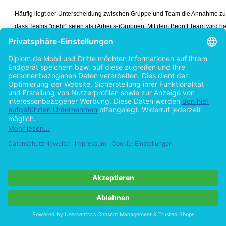
Häufig liegt der Unterscheidung zwischen Gruppe und Team die Annahme z
dass Teams "mehr" seien als (Arbeits-)Gruppen. Mit dem Begriff Team wird hä
Vorstellung hoher Kohäsion und gut funktionierender Kooperation verbunde
der Begriff Gruppe eher im Sinne der organisatorischen Zugehörigkeit zu ei
verstanden wird.
14
Cohen/Bailey, die sich über einen längeren Zeitraum hinweg mit Publikation
Thema "Gruppe" bzw. "Team" beschäftigten, die im anglo-amerikanischen R
erschienen sind, kamen aufgrund ihrer Untersuchungen zu dem Ergebnis:
Katzenbach/Smith, S. 70
12
Foster (1978), S. 17
13
Vgl. Kauffeld (2001), S. 14 f.
14