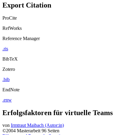
Export Citation
ProCite
RefWorks
Reference Manager
.ris
BibTeX
Zotero
.bib
EndNote
.enw
Erfolgsfaktoren für virtuelle Teams
von
Irmtraut Maibach (Autor:in)
©2004
Masterarbeit
96 Seiten