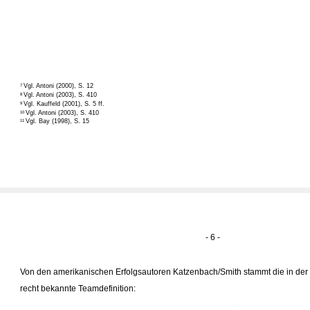
Vgl. Antoni (2000), S. 12
7
Vgl. Antoni (2003), S. 410
8
Vgl. Kauffeld (2001), S. 5 ff.
9
Vgl. Antoni (2003), S. 410
10
Vgl. Bay (1998), S. 15
11
- 6 -
Von den amerikanischen Erfolgsautoren Katzenbach/Smith stammt die in der 
recht bekannte Teamdefinition: