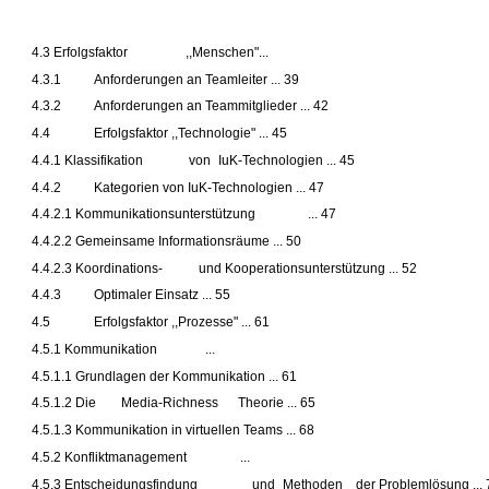
4.3 Erfolgsfaktor
,,Menschen"...
4.3.1
Anforderungen an Teamleiter ... 39
4.3.2
Anforderungen an Teammitglieder ... 42
4.4
Erfolgsfaktor ,,Technologie" ... 45
4.4.1 Klassifikation
von
IuK-Technologien ... 45
4.4.2
Kategorien von IuK-Technologien ... 47
4.4.2.1 Kommunikationsunterstützung
... 47
4.4.2.2 Gemeinsame Informationsräume ... 50
4.4.2.3 Koordinations-
und Kooperationsunterstützung ... 52
4.4.3
Optimaler Einsatz ... 55
4.5
Erfolgsfaktor ,,Prozesse" ... 61
4.5.1 Kommunikation
...
4.5.1.1 Grundlagen der Kommunikation ... 61
4.5.1.2 Die
Media-Richness
Theorie ... 65
4.5.1.3 Kommunikation in virtuellen Teams ... 68
4.5.2 Konfliktmanagement
...
4.5.3 Entscheidungsfindung
und
Methoden
der Problemlösung ... 