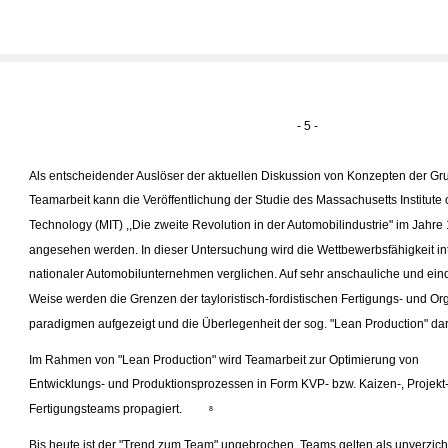
- 5 -
Als entscheidender Auslöser der aktuellen Diskussion von Konzepten der G
Teamarbeit kann die Veröffentlichung der Studie des Massachusetts Institute 
Technology (MIT) ,,Die zweite Revolution in der Automobilindustrie" im Jahre
angesehen werden. In dieser Untersuchung wird die Wettbewerbsfähigkeit in
nationaler Automobilunternehmen verglichen. Auf sehr anschauliche und ein
Weise werden die Grenzen der tayloristisch-fordistischen Fertigungs- und Or
paradigmen aufgezeigt und die Überlegenheit der sog. "Lean Production" darg
Im Rahmen von "Lean Production" wird Teamarbeit zur Optimierung von
Entwicklungs- und Produktionsprozessen in Form KVP- bzw. Kaizen-, Projekt
Fertigungsteams propagiert.
8
Bis heute ist der "Trend zum Team" ungebrochen. Teams gelten als unverzich