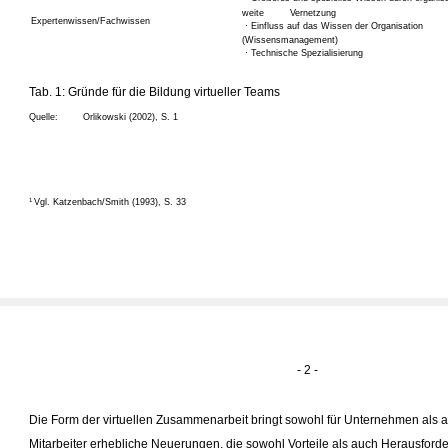
weite
Vernetzung
Expertenwissen/Fachwissen
· Einfluss auf das Wissen der Organisation
(Wissensmanagement)
· Technische Spezialisierung
Tab. 1: Gründe für die Bildung virtueller Teams
Quelle:
Orlikowski (2002), S. 1
Vgl. Katzenbach/Smith (1993), S. 33
1
- 2 -
Die Form der virtuellen Zusammenarbeit bringt sowohl für Unternehmen als a
Mitarbeiter erhebliche Neuerungen, die sowohl Vorteile als auch Herausfor