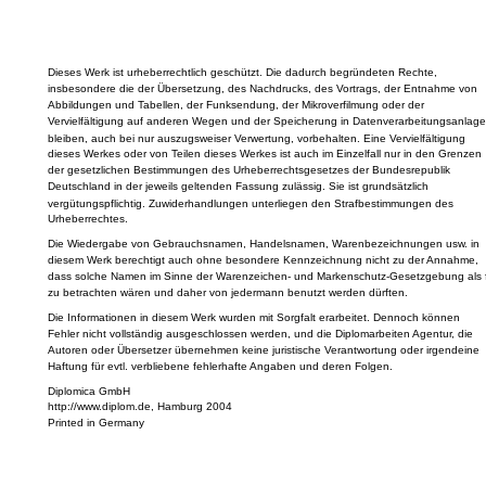
Dieses Werk ist urheberrechtlich geschützt. Die dadurch begründeten Rechte,
insbesondere die der Übersetzung, des Nachdrucks, des Vortrags, der Entnahme von
Abbildungen und Tabellen, der Funksendung, der Mikroverfilmung oder der
Vervielfältigung auf anderen Wegen und der Speicherung in Datenverarbeitungsanlage
bleiben, auch bei nur auszugsweiser Verwertung, vorbehalten. Eine Vervielfältigung
dieses Werkes oder von Teilen dieses Werkes ist auch im Einzelfall nur in den Grenzen
der gesetzlichen Bestimmungen des Urheberrechtsgesetzes der Bundesrepublik
Deutschland in der jeweils geltenden Fassung zulässig. Sie ist grundsätzlich
vergütungspflichtig. Zuwiderhandlungen unterliegen den Strafbestimmungen des
Urheberrechtes.
Die Wiedergabe von Gebrauchsnamen, Handelsnamen, Warenbezeichnungen usw. in
diesem Werk berechtigt auch ohne besondere Kennzeichnung nicht zu der Annahme,
dass solche Namen im Sinne der Warenzeichen- und Markenschutz-Gesetzgebung als f
zu betrachten wären und daher von jedermann benutzt werden dürften.
Die Informationen in diesem Werk wurden mit Sorgfalt erarbeitet. Dennoch können
Fehler nicht vollständig ausgeschlossen werden, und die Diplomarbeiten Agentur, die
Autoren oder Übersetzer übernehmen keine juristische Verantwortung oder irgendeine
Haftung für evtl. verbliebene fehlerhafte Angaben und deren Folgen.
Diplomica GmbH
http://www.diplom.de, Hamburg 2004
Printed in Germany