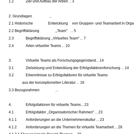
1.2
Ziel und Aufbau der Arbeit ... 3
2. Grundlagen
...
2.1 Historische
Entwicklung
von Gruppen- und Teamarbeit in Organi
2.2 Begriffsklärung
,,Team"
... 5
2.3
Begriffsklärung ,,Virtuelles Team" ... 7
2.4
Arten virtueller Teams ... 10
3.
Virtuelle Teams als Forschungsgegenstand... 14
3.1
Zielsetzung und Entwicklung der Erfolgsfaktorenforschung ... 14
3.2
Erkenntnisse zu Erfolgsfaktoren für virtuelle Teams
aus der konzeptionellen Literatur ... 16
3.3 Bezugsrahmen
...
4.
Erfolgsfaktoren für virtuelle Teams... 23
4.1
Erfolgsfaktor ,,Organisatorischer Rahmen" ... 23
4.1.1
Anforderungen an die Unternehmenskultur ... 23
4.1.2
Anforderungen an die Themen für virtuelle Teamarbeit ... 28