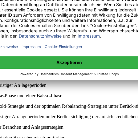
g
sung
Strategie und stetig adjustierter Mischportfolios
Strategie und stetig angepasster Mischportfolios nach Berücksichtig
 Anpas-sungsmethoden in der langen Frist
ristiger An-lageperioden
se-Phase und einer Baisse-Phase
d-Strategie und der optimalen Rebalancing-Strategien unter Berück-s
istiger An-lageperioden unter Berücksichtigung der aufsichtsrechtlich
r Branchen und Anlagestrategien
utralen Bran-chenmisch-portfolios