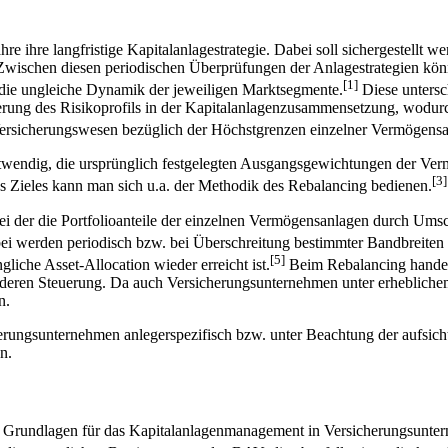
re ihre langfristige Kapitalanlagestrategie. Dabei soll sichergestellt 
. Zwischen diesen periodischen Überprüfungen der Anlagestrategien könn
[1]
 die ungleiche Dynamik der jeweiligen Marktsegmente.
Diese untersc
ung des Risikoprofils in der Kapitalanlagenzusammensetzung, wodurch 
ersicherungswesen bezüglich der Höchstgrenzen einzelner Vermögensanl
twendig, die ursprünglich festgelegten Ausgangsgewichtungen der Ver
[3]
s Zieles kann man sich u.a. der Methodik des Rebalancing bedienen.
 bei der die Portfolioanteile der einzelnen Vermögensanlagen durch U
i werden periodisch bzw. bei Überschreitung bestimmter Bandbreiten 
[5]
liche Asset-Allocation wieder erreicht ist.
Beim Rebalancing handelt
eren Steuerung. Da auch Versicherungsunternehmen unter erheblichem 
n.
herungsunternehmen anlegerspezifisch bzw. unter Beachtung der aufsic
n.
hen Grundlagen für das Kapitalanlagenmanagement in Versicherungsunter