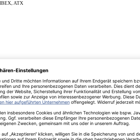
, IBEX, ATX
Union
herungs­wirtschaft