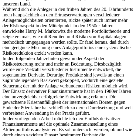
unserem Land.
Während sich die Anleger in den frühen Jahren des 20. Jahrhunderts
noch hauptsächlich an den Ertragserwartungen verschiedener
Anlagemöglichkeiten orientierten, rückte später auch immer mehr
der Risikoaspekt in den Mittelpunkt. In den 1950er Jahren
entwickelte Harry M. Markowitz die moderne Portfoliotheorie und
zeigte erstmals, wie mit Renditen und Risiko von Kapitalanlagen
methodisch umgegangen werden sollte. Er fand heraus, daß durch
eine geeignete Mischung eines Anlageportfolios eine systematische
Risikoreduktion erzielt werden kann.
In den folgenden Jahrzehnten gewann der Aspekt der
Risikosteuerung mehr und mehr an Bedeutung. Diesbezüglich
wurde eine Vielzahl verschiedener Instrumente entwickelt, die
sogenannten Derivate. Derartige Produkte sind jeweils an einen
zugrundeliegenden Basiswert gekoppelt, wodurch eine gezielte
Steuerung der mit der Anlage verbundenen Risiken möglich wird.
Der Einsatz derivativer Finanzinstrumente hat in den 1980er Jahren
eine unvergleichbar erfolgreiche Entwicklung erfahren. Die
gewachsene Krisenanfälligkeit der internationalen Börsen gegen
Ende der 80er Jahre hat schließlich zu deren Durchsetzung und weit
verbreiteter Anwendung in der Praxis geführt.
In der vorliegenden Arbeit möchte ich den Einfluß derivativer
Finanzinstrumente auf die optimale Zusammenstellung eines
Aktienportfolios analysieren. Es soll untersucht werden, ob und wie
durch einen gezielten Einsatz bestimmter Derivate die