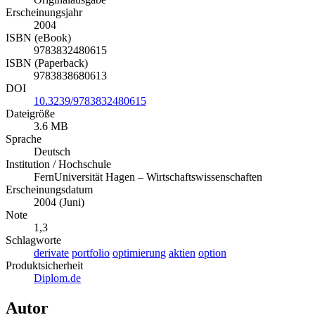
Erscheinungsjahr
2004
ISBN (eBook)
9783832480615
ISBN (Paperback)
9783838680613
DOI
10.3239/9783832480615
Dateigröße
3.6 MB
Sprache
Deutsch
Institution / Hochschule
FernUniversität Hagen – Wirtschaftswissenschaften
Erscheinungsdatum
2004 (Juni)
Note
1,3
Schlagworte
derivate
portfolio
optimierung
aktien
option
Produktsicherheit
Diplom.de
Autor