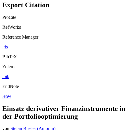
Export Citation
ProCite
RefWorks
Reference Manager
.ris
BibTeX
Zotero
.bib
EndNote
.enw
Einsatz derivativer Finanzinstrumente in
der Portfoliooptimierung
von
Stefan Biester (Autor:in)