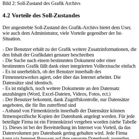
Bild 2: Soll-Zustand des Grafik Archivs
4.2 Vorteile des Soll-Zustandes
Der angestrebte Soll-Zustand des Grafik-Archivs bietet dem User,
wie auch dem Administrator, viele Vorteile gegenüber der Ist-
Situation.
- Der Benutzer erhält zu der Grafik weitere Zusatzinformationen, die
den Inhalt der Grafikdatei genauer beschreiben
- Die Suche nach einem bestimmten Dokument oder einer
bestimmten Grafik fällt dank einer integrierten Volltextsuche einfach
- Es ist unerheblich, ob der Benutzer innerhalb des
Firmennetzwerkes agiert, oder über das Internet arbeitet. Die
Datensätze sind identisch.
- Es ist möglich, noch weitere Dokumente an den Datensatz
anzuhängen (Word, Excel-Dateien, Videos, Fotos, ect.)
- Der Benutzer bekommt, dank Zugriffskontrolle, nur Datensätze
angeboten, die für Ihn zutreffend sind
- Anhand von Firmenkürzeln innerhalb der Datensätze können
firmenspezifische Kopien der Datenbank angelegt werden. Für jede
beteiligte Firma ist ein Firmenkürzel vergeben worden (siehe Tabelle
1). Dieses ist bei der Bereitstellung im Internet von Vorteil, da das
Datenvolumen pro Datenbank gering gehalten wird. Jede Firma
kann via Internet-Browser auf ihre separate Datenbank zugreifen.