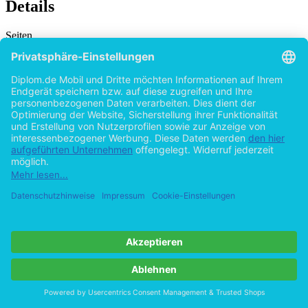
Details
Seiten
Erscheinungsform
Originalausgabe
Erscheinungsjahr
2003
ISBN (eBook)
9783832479565
ISBN (Paperback)
9783838679563
DOI
10.3239/9783832479565
Dateigröße
2.3 MB
Sprache
Deutsch
Institution / Hochschule
Fachhochschule Lippe und Höxter in Lemgo – Elektrotechnik
Erscheinungsdatum
2004 (Mai)
Note
1,0
Schlagworte
datenbank
as400
lotus
script
agent
programmierung