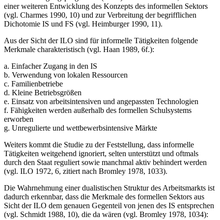
einer weiteren Entwicklung des Konzepts des informellen Sektors
(vgl. Charmes 1990, 10) und zur Verbreitung der begrifflichen
Dichotomie IS und FS (vgl. Heimburger 1990, 11).
Aus der Sicht der ILO sind für informelle Tätigkeiten folgende
Merkmale charakteristisch (vgl. Haan 1989, 6f.):
a. Einfacher Zugang in den IS
b. Verwendung von lokalen Ressourcen
c. Familienbetriebe
d. Kleine Betriebsgrößen
e. Einsatz von arbeitsintensiven und angepassten Technologien
f. Fähigkeiten werden außerhalb des formellen Schulsystems
erworben
g. Unregulierte und wettbewerbsintensive Märkte
Weiters kommt die Studie zu der Feststellung, dass informelle
Tätigkeiten weitgehend ignoriert, selten unterstützt und oftmals
durch den Staat reguliert sowie manchmal aktiv behindert werden
(vgl. ILO 1972, 6, zitiert nach Bromley 1978, 1033).
Die Wahrnehmung einer dualistischen Struktur des Arbeitsmarkts ist
dadurch erkennbar, dass die Merkmale des formellen Sektors aus
Sicht der ILO dem genauen Gegenteil von jenen des IS entsprechen
(vgl. Schmidt 1988, 10), die da wären (vgl. Bromley 1978, 1034):