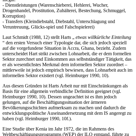
- Dienstleistungen (Warenschieberei, Hehlerei, Wucher,
Drogenhandel, Prostitution, Zuhälterei, Bestechung, Schmuggel,
Korruption)
- Transfers (Kleindiebstahl, Diebstahl, Unterschlagung und
Veruntreuung, Glücks-spiel und Falschspielerei)
Laut Schmidt (1988, 12) stellt Harts „
etwas willkürliche Einteilung
“ den ersten Versuch einer Typologie dar, die sich jedoch speziell
auf die vorgefundene Situation in Accra, Ghana, bezieht. Zudem
unterscheidet Hart strikt zwischen Lohnarbeit, die er dem formellen
Sektor zurechnet und Einkommen aus selbstständiger Tätigkeit, das
er als wesentlichstes Merkmal dem informellen Sektor zuordnet –
mittlerweile ist jedoch empirisch bewiesen, dass Lohnarbeit auch im
informellen Sektor existiert (vgl. Heimburger 1990, 10).
Aus diesen Gründen ist Harts Arbeit nur mit Einschränkungen als
Basis für eine allgemein verbindliche Definition geeignet (vgl.
Heimburger 1990, 10). Dessen ungeachtet ist es ihm jedoch
gelungen, auf die Beschäftigungssituation der ärmeren
Bevölkerungsschichten aufmerksam zu machen und dadurch die
entwicklungspolitische Auseinandersetzung mit dem IS angeregt zu
haben (vgl. Heimburger 1990, 10f.).
Eine Studie über Kenia im Jahr 1972, die im Rahmens des
Weltbeschäftigungsprogramms (WEP) der ILO entstand, führte zu