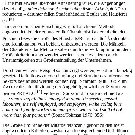
- Eine mittlerweile überholte Annäherung ist es, die Angehörigen
des IS auf
„umherziehende Arbeiter ohne festen Arbeitsplatz“
zu
reduzieren – darunter fallen Straßenhändler, Bettler und Hausierer
[8]
etc.
- In der empirischen Forschung wird oft auch eine Methode
angewendet, bei der entweder die Charakteristika der arbeitenden
[9]
Personen bzw. die Größe des Haushalts/Betriebsstätte
, oder aber
eine Kombination von beiden, einbezogen werden. Die Mängeln
der Charakteristika-Methode sollen durch die Verknüpfung mit dem
Größenkriterium abgewendet werden – doch existieren auch
Unstimmigkeiten zur Größeneinteilung der Unternehmen.
Durch ein weiteres Beispiel soll aufzeigt werden, wie durch beliebig
gesetzte Definitions-kriterien Umfang und Struktur des informellen
Sektors beeinflusst werden können (vgl. Schmidt 1988, 16): Zum
Zwecke der Identifizierung der Angehörigen wird der IS von den
[10]
beiden PREALC
Vertretern Souza und Tokman definiert als
„...comprising all those engaged in domestic service, casual
labourers, the self-employed, and employers, white-collar, blue-
collar and family workers in enterprises with a total staff of not
more than four persons
“ (Souza/Tokman 1976, 356).
Die Größe (im Sinne der Mitarbeiteranzahl) gehört zu den meist
angewendeten Kriterien, weshalb auch entsprechende Definitionen