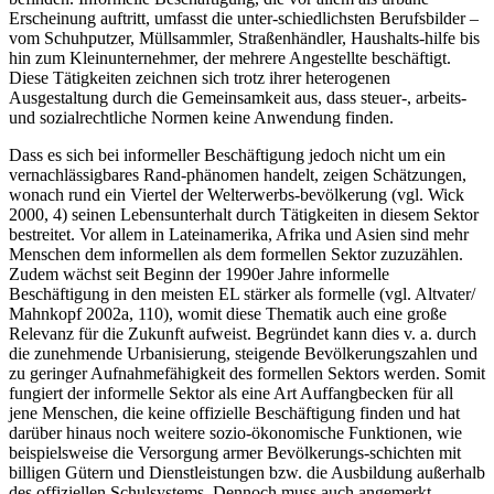
Erscheinung auftritt, umfasst die unter-schiedlichsten Berufsbilder –
vom Schuhputzer, Müllsammler, Straßenhändler, Haushalts-hilfe bis
hin zum Kleinunternehmer, der mehrere Angestellte beschäftigt.
Diese Tätigkeiten zeichnen sich trotz ihrer heterogenen
Ausgestaltung durch die Gemeinsamkeit aus, dass steuer-, arbeits-
und sozialrechtliche Normen keine Anwendung finden.
Dass es sich bei informeller Beschäftigung jedoch nicht um ein
vernachlässigbares Rand-phänomen handelt, zeigen Schätzungen,
wonach rund ein Viertel der Welterwerbs-bevölkerung (vgl. Wick
2000, 4) seinen Lebensunterhalt durch Tätigkeiten in diesem Sektor
bestreitet. Vor allem in Lateinamerika, Afrika und Asien sind mehr
Menschen dem informellen als dem formellen Sektor zuzuzählen.
Zudem wächst seit Beginn der 1990er Jahre informelle
Beschäftigung in den meisten EL stärker als formelle (vgl. Altvater/
Mahnkopf 2002a, 110), womit diese Thematik auch eine große
Relevanz für die Zukunft aufweist. Begründet kann dies v. a. durch
die zunehmende Urbanisierung, steigende Bevölkerungszahlen und
zu geringer Aufnahmefähigkeit des formellen Sektors werden. Somit
fungiert der informelle Sektor als eine Art Auffangbecken für all
jene Menschen, die keine offizielle Beschäftigung finden und hat
darüber hinaus noch weitere sozio-ökonomische Funktionen, wie
beispielsweise die Versorgung armer Bevölkerungs-schichten mit
billigen Gütern und Dienstleistungen bzw. die Ausbildung außerhalb
des offiziellen Schulsystems. Dennoch muss auch angemerkt