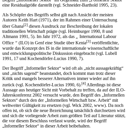
eine Residualgröße darstellt (vgl. Schneider-Barthold 1995, 23).
Als Schöpfer des Begriffs selbst gilt nach Ansicht der meisten
Autoren Keith Hart (1971), der im Rahmen einer Untersuchung
[2]
über Ghana
diesen Ausdruck zur Beschreibung der lokalen
traditionellen Wirtschaft prägte (vgl. Heimburger 1990, 8 und
Altmann 1991, 5). Im Jahr 1972, als das
„
International Labour
[3]
Office
“
(ILO) in Genf eine Studie über Kenia
veröffentlichte,
wurde das Konzept des IS in die internationale wissenschaftliche
und entwicklungspolitische Diskussion eingebracht (vgl. Lubell
1991, 17 und Kochendörfer-Lucius 1990, 7).
Der Begriff „Informeller Sektor“ wird oft als „nicht aussagekräftig“
und „nichts sagend“ beanstandet, doch kommt man trotz dieser
Kritik und mangels besserer Alternativen immer wieder auf ihn
[4]
zurück (vgl. Kochendörfer-Lucius 1990, 6).
Allerdings ist diese
Aussage aus heutiger Sicht mit Vorbehalt zu treffen, da auf der ILO-
Jahreskonferenz 2002 versucht wurde, den Begriff des „Informellen
Sektors“ durch den der „Informellen Wirtschaft bzw. Arbeit“ mit
weltweiter Gültigkeit zu ersetzen (vgl. Wick 2002, www). Da noch
offen ist, ob sich die neue Bezeichnung tatsächlich durchsetzen wird
und sich die vorliegende Arbeit zum größten Teil auf Literatur stützt,
die vor diesem Beschluss verfasst wurde, wird der Begriff
„Informeller Sektor“ in dieser Arbeit beibehalten.