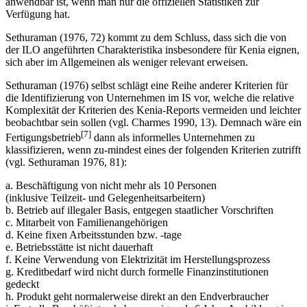
anwendbar ist, wenn man nur die offiziellen Statistiken zur
Verfügung hat.
Sethuraman (1976, 72) kommt zu dem Schluss, dass sich die von
der ILO angeführten Charakteristika insbesondere für Kenia eignen,
sich aber im Allgemeinen als weniger relevant erweisen.
Sethuraman (1976) selbst schlägt eine Reihe anderer Kriterien für
die Identifizierung von Unternehmen im IS vor, welche die relative
Komplexität der Kriterien des Kenia-Reports vermeiden und leichter
beobachtbar sein sollen (vgl. Charmes 1990, 13). Demnach wäre ein
[7]
Fertigungsbetrieb
dann als informelles Unternehmen zu
klassifizieren, wenn zu-mindest eines der folgenden Kriterien zutrifft
(vgl. Sethuraman 1976, 81):
a. Beschäftigung von nicht mehr als 10 Personen
(inklusive Teilzeit- und Gelegenheitsarbeitern)
b. Betrieb auf illegaler Basis, entgegen staatlicher Vorschriften
c. Mitarbeit von Familienangehörigen
d. Keine fixen Arbeitsstunden bzw. -tage
e. Betriebsstätte ist nicht dauerhaft
f. Keine Verwendung von Elektrizität im Herstellungsprozess
g. Kreditbedarf wird nicht durch formelle Finanzinstitutionen
gedeckt
h. Produkt geht normalerweise direkt an den Endverbraucher