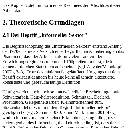
Das Kapitel 5 stellt in Form eines Resümees den Abschluss dieser
Arbeit dar.
2. Theoretische Grundlagen
2.1 Der Begriff „Informeller Sektor”
Die Begriffsschöpfung des „Informellen Sektors“ entstand Anfang
der 1970er Jahre als Versuch einer begrifflichen Annäherung an das
Phänomen, dass der Arbeitsmarkt in vielen Ländern der
Entwicklungsregionen zunehmend Tätigkeiten umfasst, die in
keinen amt-lichen Statistiken aufscheinen (vgl. Altvater/Mahnkopf
2002b, 343). Trotz des mittlerweile geläufigen Umgangs mit dem
Begriff existiert dennoch bis heute keine allgemein akzeptierte,
konsistente und gebrauchsfähige Definition.
Häufig werden auch noch so unterschiedliche Erscheinungen wie
Schwarzarbeit, Haus-haltsproduktion, Schmuggel, Dealerei,
Prostitution, Gelegenheitsarbeit, Kleinunternehmer-tum,
Straßenhandel u. v. m. mit dem Begriff „Informeller Sektor“
gleichgesetzt (vgl. Schamp 1989, 7 und Markmann 2001, 47f.),
wodurch man vor allem zu einer Erkenntnis gelangt: die große
Heterogenität des Informellen, die dadurch bedingt ist, dass der
Begriff „Informeller Sektor“ im Gegensatz zum „Formellen Sektor“