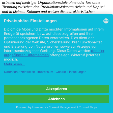
arbeiten auf niedriger Organisationsstufe ohne oder fast ohne
Trennung zwischen den Produktions-faktoren Arbeit und Kapital
und in kleinem Rahmen und weisen die charakteristischen
Merkmale von Privathaushalten auf, deren Inhaber die notwendigen
Mittel auf eigenes Risiko aufbringen müssen. Darüber hinaus sind
die Produktionsausgaben oft nicht von den Haushaltsausgaben zu
trennen
“ (vgl. ILO 1993 zitiert nach DB 2002, 240).
Weiters unterscheidet die ILO drei Kategorien informell Arbeitender,
zwischen denen jedoch alle Arten von Übergängen und
Kombinationen denkbar sind (vgl. DB 2002, 240):
- Besitzer bzw. Betreiber von (Mikro- und Klein-)Unternehmen,
- Selbstbeschäftigte mit unbezahlt mitarbeitenden
Familienangehörigen,
- abhängig Beschäftigte in informellen Unternehmungen, in
Gelegenheitsjobs, Heimarbeit, Hausarbeit (domestic work), in
Saison- oder Teilzeitarbeit, unregistrierter Arbeit etc.
Nach der ILO Definition werden Eigenarbeit und
Reproduktionsarbeit, d. h. unbezahlte Tätigkeiten für die Familie
und für den familiären Konsum nicht als „informelle Beschäftigung“
angesehen (vgl. DB 2002, 240).
Diese neuere Annäherung an das Phänomen hat zwar der