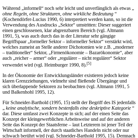
Während „informell“ noch sehr leicht und unverfänglich als etwas „
ohne Regeln, ohne Strukturen, ohne wirkliche Bedeutung
“
(Kochendörfer-Lucius 1990, 6) interpretiert werden kann, so ist die
Verwendung des Ausdrucks „Sektor“ umstritten: Dieser suggeriert
einen geschlossenen, klar abgrenzbaren Bereich (vgl. Altmann
1991, 5), was auch durch das in der Literatur sehr gängige
Begriffspaar „formeller Sektor – informeller Sektor“ verstärkt wird,
welches zumeist an Stelle anderer Dichotomien wie z.B. „moderner
– traditioneller“ Sektor, „Firmenökonomie – Bazarökonomie“, aber
auch „reicher – armer“ oder „regulärer – nicht regulärer“ Sektor
[5]
verwendet wird (vgl. Heimburger 1990, 8).
In der Ökonomie der Entwicklungsländer existieren jedoch keine
klaren Grenzziehungen, vielmehr sind fließende Übergänge und
sich überlappende Sektoren zu beobachten (vgl. Altmann 1991, 5
und Balkenhohl 1995, 12).
Für Schneider-Barthold (1995, 15) stellt der Begriff des IS jedenfalls
„
keine analytische, sondern bestenfalls eine deskriptive Kategorie
“
dar. Diese umfasst zwei Konzepte in sich; auf der einen Seite das
Konzept der kleingewerblichen Arbeitsweise und auf der anderen
Seite das Konzept der Staatsferne – laut Letzterem ist jener Teil der
Wirtschaft informell, der durch staatliches Handeln nicht oder nur
schwach berührt wird (vgl. Schneider-Barthold 1995, 15). Demnach