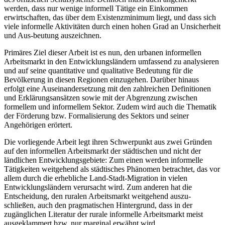
werden, dass nur wenige informell Tätige ein Einkommen
erwirtschaften, das über dem Existenzminimum liegt, und dass sich
viele informelle Aktivitäten durch einen hohen Grad an Unsicherheit
und Aus-beutung auszeichnen.
Primäres Ziel dieser Arbeit ist es nun, den urbanen informellen
Arbeitsmarkt in den Entwicklungsländern umfassend zu analysieren
und auf seine quantitative und qualitative Bedeutung für die
Bevölkerung in diesen Regionen einzugehen. Darüber hinaus
erfolgt eine Auseinandersetzung mit den zahlreichen Definitionen
und Erklärungsansätzen sowie mit der Abgrenzung zwischen
formellem und informellem Sektor. Zudem wird auch die Thematik
der Förderung bzw. Formalisierung des Sektors und seiner
Angehörigen erörtert.
Die vorliegende Arbeit legt ihren Schwerpunkt aus zwei Gründen
auf den informellen Arbeitsmarkt der städtischen und nicht der
ländlichen Entwicklungsgebiete: Zum einen werden informelle
Tätigkeiten weitgehend als städtisches Phänomen betrachtet, das vor
allem durch die erhebliche Land-Stadt-Migration in vielen
Entwicklungsländern verursacht wird. Zum anderen hat die
Entscheidung, den ruralen Arbeitsmarkt weitgehend auszu-
schließen, auch den pragmatischen Hintergrund, dass in der
zugänglichen Literatur der rurale informelle Arbeitsmarkt meist
ausgeklammert bzw. nur marginal erwähnt wird.