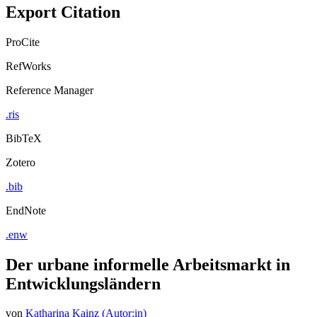
Export Citation
ProCite
RefWorks
Reference Manager
.ris
BibTeX
Zotero
.bib
EndNote
.enw
Der urbane informelle Arbeitsmarkt in
Entwicklungsländern
von
Katharina Kainz (Autor:in)