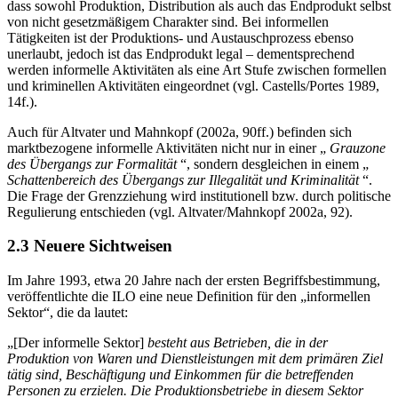
dass sowohl Produktion, Distribution als auch das Endprodukt selbst
von nicht gesetzmäßigem Charakter sind. Bei informellen
Tätigkeiten ist der Produktions- und Austauschprozess ebenso
unerlaubt, jedoch ist das Endprodukt legal – dementsprechend
werden informelle Aktivitäten als eine Art Stufe zwischen formellen
und kriminellen Aktivitäten eingeordnet (vgl. Castells/Portes 1989,
14f.).
Auch für Altvater und Mahnkopf (2002a, 90ff.) befinden sich
marktbezogene informelle Aktivitäten nicht nur in einer „
Grauzone
des Übergangs zur Formalität
“, sondern desgleichen in einem „
Schattenbereich des Übergangs zur Illegalität und Kriminalität
“.
Die Frage der Grenzziehung wird institutionell bzw. durch politische
Regulierung entschieden (vgl. Altvater/Mahnkopf 2002a, 92).
2.3 Neuere Sichtweisen
Im Jahre 1993, etwa 20 Jahre nach der ersten Begriffsbestimmung,
veröffentlichte die ILO eine neue Definition für den „informellen
Sektor“, die da lautet:
„[Der informelle Sektor]
besteht aus Betrieben, die in der
Produktion von Waren und Dienstleistungen mit dem primären Ziel
tätig sind, Beschäftigung und Einkommen für die betreffenden
Personen zu erzielen. Die Produktionsbetriebe in diesem Sektor