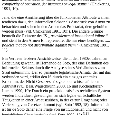
complexity of operation, for instance) or legal status
“ (Chickering
1991, 10).
Jene, die eine Annäherung über die funktionellen Attribute wählen,
tendieren dazu, den informellen Sektor als Ausdruck von Armut zu
betrachten und sehen in den Armen das Proletariat, dem geholfen
werden muss (vgl. Chickering 1991, 10f.). Die andere Gruppe
beurteilt die Existenz des IS „
as evidence of institutional failure
“
und sieht in den Armen Entrepreneure, die nur eines benötigen: „...
policies that do not discriminate against them
“ (Chickering 1991,
11).
Ein Vertreter letzterer Ansichtsweise, die in den 1980er Jahren an
Bedeutung gewann, ist Hernando de Soto, der eine Definition des
informellen Sektors durch die Analyse seines Verhältnisses zum
Staat unternimmt. Der so genannte legalistische Ansatz, der mit ihm
verbunden wird, erklärt den IS durch ein einziges zentrales
Kriterium, der Nicht-Gesetzesmäßigkeit der wirtschaftlichen
Aktivität (vgl. Bass/Wauschkuhn 2000, 16 und Kochendörfer-
Lucius 1990, 10): Durch ein protektionistisches rechtliches System
werden Individuen gezwungen, an sich legale wirtschaftliche
Tätigkeiten in einer Art auszuüben, in der es zur Umgehung oder
Verletzung von Gesetzen kommt (vgl. Soto 1992, 18). Informalität
ist für de Soto daher eine Frage von institutionellen und nicht von
[11]