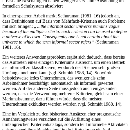
i. Fast alle Beschäftigten haben weniger als 6 Jahre Ausbildung im
formellen Schulsystem absolviert
In einer späteren Arbeit merkt Sethuraman (1981, 16) jedoch an,
dass Definitionen auf Basis von Mehrfach-Kriterien auch Probleme
mit sich bringen: „
...the informal sector universe remains vague
because of the multiple criteria: each criterion can be used to define
a universe of its own. Consequently one is not certain about the
universe to which the term informal sector refers
“ (Sethuraman
1981, 16).
Ein weiteres Anwendungsproblem ergibt sich dadurch, dass bereits
das Auftreten eines einzigen Kriteriums ausreicht, um einen Betrieb
als informell zu klassifizieren, wodurch der IS einen sehr großen
Umfang annehmen kann (vgl. Schmidt 1988, 14). So würde
beispielsweise jedes Unternehmen, das weniger als zehn
Arbeitnehmer beschäftigt, automatisch als informell gewertet
werden. Auf der anderen Seite muss jedoch auch eingestanden
werden, dass die Verwendung mehrerer Kriterien, gleichsam einer
Merkmalssumme, dazu führen würde, dass die meisten
Unternehmen exkludiert werden würden (vgl. Schmidt 1988, 14).
Eine im Vergleich zu den bisherigen Ansätzen eher pragmatische
Annäherungsweise verzichtet auf die Auflistung eines
umfangreichen Kriterienkatalogs, sondern teilt informelle Aktivitäten
entsprechend ihrer Buchhaltung in drei Kategorien ein (vgl.