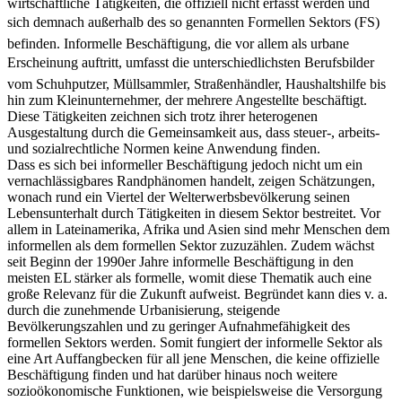
wirtschaftliche Tätigkeiten, die offiziell nicht erfasst werden und
sich demnach außerhalb des so genannten Formellen Sektors (FS)
befinden. Informelle Beschäftigung, die vor allem als urbane
Erscheinung auftritt, umfasst die unterschiedlichsten Berufsbilder 
vom Schuhputzer, Müllsammler, Straßenhändler, Haushaltshilfe bis
hin zum Kleinunternehmer, der mehrere Angestellte beschäftigt.
Diese Tätigkeiten zeichnen sich trotz ihrer heterogenen
Ausgestaltung durch die Gemeinsamkeit aus, dass steuer-, arbeits-
und sozialrechtliche Normen keine Anwendung finden.
Dass es sich bei informeller Beschäftigung jedoch nicht um ein
vernachlässigbares Randphänomen handelt, zeigen Schätzungen,
wonach rund ein Viertel der Welterwerbsbevölkerung seinen
Lebensunterhalt durch Tätigkeiten in diesem Sektor bestreitet. Vor
allem in Lateinamerika, Afrika und Asien sind mehr Menschen dem
informellen als dem formellen Sektor zuzuzählen. Zudem wächst
seit Beginn der 1990er Jahre informelle Beschäftigung in den
meisten EL stärker als formelle, womit diese Thematik auch eine
große Relevanz für die Zukunft aufweist. Begründet kann dies v. a.
durch die zunehmende Urbanisierung, steigende
Bevölkerungszahlen und zu geringer Aufnahmefähigkeit des
formellen Sektors werden. Somit fungiert der informelle Sektor als
eine Art Auffangbecken für all jene Menschen, die keine offizielle
Beschäftigung finden und hat darüber hinaus noch weitere
sozioökonomische Funktionen, wie beispielsweise die Versorgung