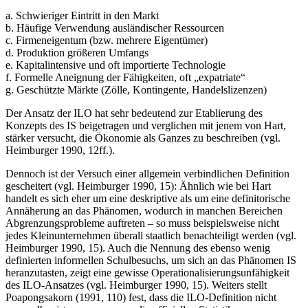
a. Schwieriger Eintritt in den Markt
b. Häufige Verwendung ausländischer Ressourcen
c. Firmeneigentum (bzw. mehrere Eigentümer)
d. Produktion größeren Umfangs
e. Kapitalintensive und oft importierte Technologie
f. Formelle Aneignung der Fähigkeiten, oft „expatriate“
g. Geschützte Märkte (Zölle, Kontingente, Handelslizenzen)
Der Ansatz der ILO hat sehr bedeutend zur Etablierung des
Konzepts des IS beigetragen und verglichen mit jenem von Hart,
stärker versucht, die Ökonomie als Ganzes zu beschreiben (vgl.
Heimburger 1990, 12ff.).
Dennoch ist der Versuch einer allgemein verbindlichen Definition
gescheitert (vgl. Heimburger 1990, 15): Ähnlich wie bei Hart
handelt es sich eher um eine deskriptive als um eine definitorische
Annäherung an das Phänomen, wodurch in manchen Bereichen
Abgrenzungsprobleme auftreten – so muss beispielsweise nicht
jedes Kleinunternehmen überall staatlich benachteiligt werden (vgl.
Heimburger 1990, 15). Auch die Nennung des ebenso wenig
definierten informellen Schulbesuchs, um sich an das Phänomen IS
heranzutasten, zeigt eine gewisse Operationalisierungsunfähigkeit
des ILO-Ansatzes (vgl. Heimburger 1990, 15). Weiters stellt
Poapongsakorn (1991, 110) fest, dass die ILO-Definition nicht