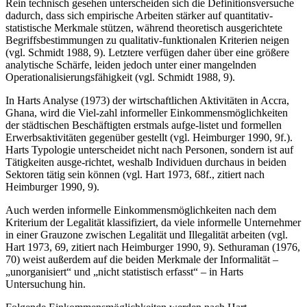
Rein technisch gesehen unterscheiden sich die Definitionsversuche
dadurch, dass sich empirische Arbeiten stärker auf quantitativ-
statistische Merkmale stützen, während theoretisch ausgerichtete
Begriffsbestimmungen zu qualitativ-funktionalen Kriterien neigen
(vgl. Schmidt 1988, 9). Letztere verfügen daher über eine größere
analytische Schärfe, leiden jedoch unter einer mangelnden
Operationalisierungsfähigkeit (vgl. Schmidt 1988, 9).
In Harts Analyse (1973) der wirtschaftlichen Aktivitäten in Accra,
Ghana, wird die Viel-zahl informeller Einkommensmöglichkeiten
der städtischen Beschäftigten erstmals aufge-listet und formellen
Erwerbsaktivitäten gegenüber gestellt (vgl. Heimburger 1990, 9f.).
Harts Typologie unterscheidet nicht nach Personen, sondern ist auf
Tätigkeiten ausge-richtet, weshalb Individuen durchaus in beiden
Sektoren tätig sein können (vgl. Hart 1973, 68f., zitiert nach
Heimburger 1990, 9).
Auch werden informelle Einkommensmöglichkeiten nach dem
Kriterium der Legalität klassifiziert, da viele informelle Unternehmer
in einer Grauzone zwischen Legalität und Illegalität arbeiten (vgl.
Hart 1973, 69, zitiert nach Heimburger 1990, 9). Sethuraman (1976,
70) weist außerdem auf die beiden Merkmale der Informalität –
„unorganisiert“ und „nicht statistisch erfasst“ – in Harts
Untersuchung hin.