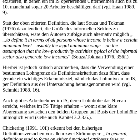
existieren, in denen ein im IS operierendes Unternehmen auch bis zu
10, manchmal sogar 20 Arbeiter beschäftigen darf (vgl. Haan 1989,
9).
Statt der oben zitierten Definition, die laut Souza und Tokman
(1976) dazu tendiert, die Größe des informellen Sektors zu
überschätzen, wäre den Autoren zufolge auch alternativ möglich „
...to define it in terms of all persons whose income is below a certain
minimum level – usually the legal minimum wage – on the
assumption that the low-productivity activities typical of the informal
sector also generate low incomes
” (Souza/Tokman 1976, 356f.).
Hierbei ist jedoch kritisch anzumerken, dass die Verwendung einer
bestimmten Lohngrenze als Definitionskriterium dazu führt, dass
gerade ein wichtiges Erkenntnisziel, nämlich das Lohnniveau im IS,
per Definition aus der Untersuchung herausgenommen wird (vgl.
Schmidt 1988, 16).
Auch gibt es Arbeitnehmer im IS, deren Lohnhöhe das Niveau
erreicht, welches im FS Tätige erhalten – womit eine klare
Abgrenzung zwischen den beiden Gruppen auf Basis der Lohnhöhe
unmöglich wird (siehe auch Kapitel 3.2.3.6.).
Chickering (1991, 10f.) erkennt bei den bisherigen
Definitionsversuchen vor allem zwei Strömungen: „
In general,
definitions tend to focus on either functional attributes (size or