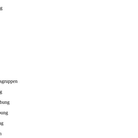
ng
rsgruppen
ng
rbung
bung
ng
n