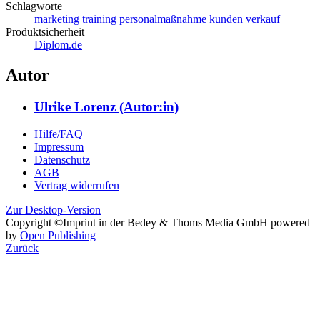
Schlagworte
marketing
training
personalmaßnahme
kunden
verkauf
Produktsicherheit
Diplom.de
Autor
Ulrike Lorenz (Autor:in)
Hilfe/FAQ
Impressum
Datenschutz
AGB
Vertrag widerrufen
Zur Desktop-Version
Copyright ©Imprint in der Bedey & Thoms Media GmbH
powered
by
Open Publishing
Zurück