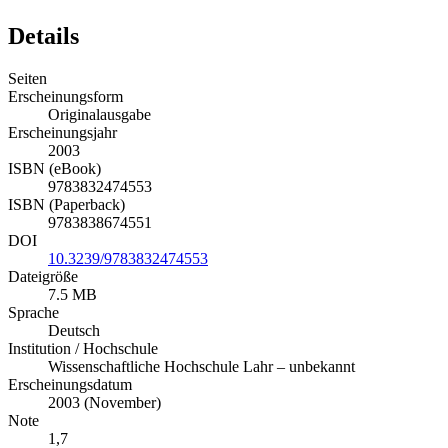
Details
Seiten
Erscheinungsform
Originalausgabe
Erscheinungsjahr
2003
ISBN (eBook)
9783832474553
ISBN (Paperback)
9783838674551
DOI
10.3239/9783832474553
Dateigröße
7.5 MB
Sprache
Deutsch
Institution / Hochschule
Wissenschaftliche Hochschule Lahr – unbekannt
Erscheinungsdatum
2003 (November)
Note
1,7