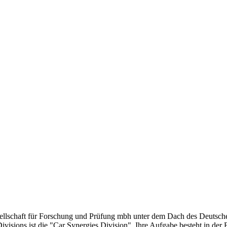
chaft für Forschung und Prüfung mbh unter dem Dach des Deutschen 
er Divisions ist die "Car Synergies Division". Ihre Aufgabe besteht i