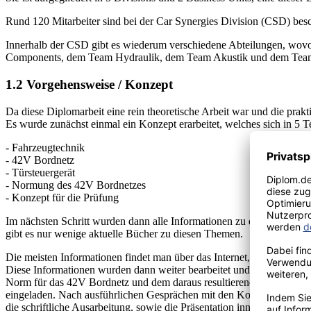
Rund 120 Mitarbeiter sind bei der Car Synergies Division (CSD) bes
Innerhalb der CSD gibt es wiederum verschiedene Abteilungen, wov
Components, dem Team Hydraulik, dem Team Akustik und dem Team Vi
1.2 Vorgehensweise / Konzept
Da diese Diplomarbeit eine rein theoretische Arbeit war und die pra
Es wurde zunächst einmal ein Konzept erarbeitet, welches sich in 5 Tei
- Fahrzeugtechnik
- 42V Bordnetz
- Türsteuergerät
- Normung des 42V Bordnetzes
- Konzept für die Prüfung
Im nächsten Schritt wurden dann alle Informationen zu diesen Teilge
gibt es nur wenige aktuelle Bücher zu diesen Themen.
Die meisten Informationen findet man über das Internet, in Fachzeitsch
Diese Informationen wurden dann weiter bearbeitet und ausgewertet, d
Norm für das 42V Bordnetz und dem daraus resultierenden Prüfablau
eingeladen. Nach ausführlichen Gesprächen mit den Kontaktpersonen 
die schriftliche Ausarbeitung, sowie die Präsentation innerhalb der 