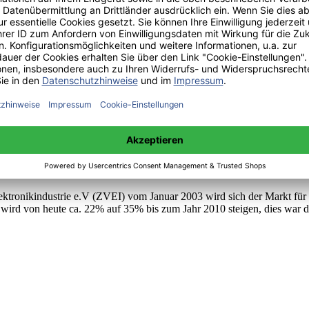
r Vorschriften hinsichtlich der Verringerung von Kraftstoffverbrauch
 modernen Kraftfahrzeugen verbunden. Unter dem Begriff Fahrzeug-elekt
elektronik, Nachrichtentechnik, Informationstechnik und Software-tech
Treiber der Elektronik-Branche entwickeln wird [1].
Deutschen und Europäischen Markt immer mehr an Bedeutung.
ektronikindustrie e.V (ZVEI) vom Januar 2003 wird sich der Markt für
en wird von heute ca. 22% auf 35% bis zum Jahr 2010 steigen, dies war