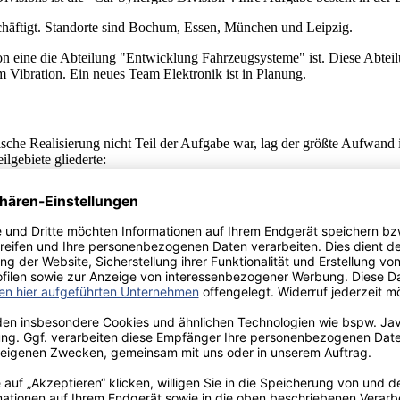
chäftigt. Standorte sind Bochum, Essen, München und Leipzig.
on eine die Abteilung "Entwicklung Fahrzeugsysteme" ist. Diese Abt
bration. Ein neues Team Elektronik ist in Planung.
ktische Realisierung nicht Teil der Aufgabe war, lag der größte Aufwa
lgebiete gliederte:
bieten zusammengetragen. Da es sehr aktuelle Themen sind, und die En
riften oder über Firmen die in diesen Bereichen tätig sind. Internetadres
araufhin entstand eine erste Gliederung der Diplomarbeit, die nach un
f und Aufbau, ging es zum zusammen-tragen der benötigten Geräte. Hi
dieser Firmen und dem Erhalt ihrer Angebote konnten diese dann mite
Firma DMT.