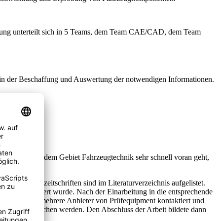
eilung unterteilt sich in 5 Teams, dem Team CAE/CAD, dem Team
nd in der Beschaffung und Auswertung der notwendigen Informationen.
twicklung auf dem Gebiet Fahrzeugtechnik sehr schnell voran geht,
sen und Fachzeitschriften sind im Literaturverzeichnis aufgelistet.
d nach verfeinert wurde. Nach der Einarbeitung in die entsprechende
erzu wurden mehrere Anbieter von Prüfequipment kontaktiert und
inander verglichen werden. Den Abschluss der Arbeit bildete dann