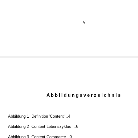
V
A b b i l d u n g s v e r z e i c h n i s
Abbildung 1 ­ Definition 'Content'...4
Abbildung 2 ­ Content Lebenszyklus ...6
Abbildung 3 ­ Content Commerce...9