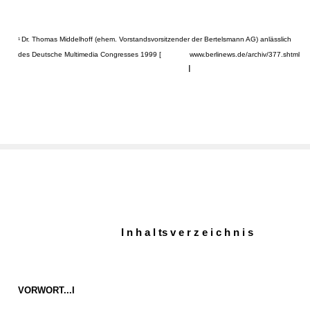
Dr. Thomas Middelhoff (ehem. Vorstandsvorsitzender der Bertelsmann AG) anlässlich
1
des Deutsche Multimedia Congresses 1999 [
www.berlinews.de/archiv/377.shtml
I
I n h a l ts v e r z e i c h n i s
VORWORT...I