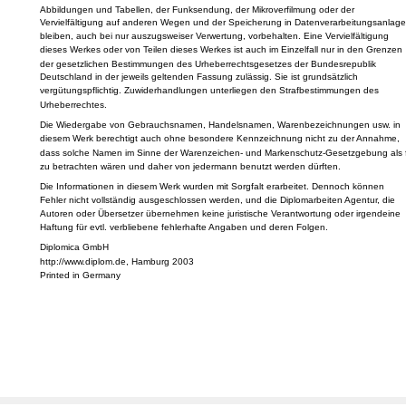
Abbildungen und Tabellen, der Funksendung, der Mikroverfilmung oder der
Vervielfältigung auf anderen Wegen und der Speicherung in Datenverarbeitungsanlage
bleiben, auch bei nur auszugsweiser Verwertung, vorbehalten. Eine Vervielfältigung
dieses Werkes oder von Teilen dieses Werkes ist auch im Einzelfall nur in den Grenzen
der gesetzlichen Bestimmungen des Urheberrechtsgesetzes der Bundesrepublik
Deutschland in der jeweils geltenden Fassung zulässig. Sie ist grundsätzlich
vergütungspflichtig. Zuwiderhandlungen unterliegen den Strafbestimmungen des
Urheberrechtes.
Die Wiedergabe von Gebrauchsnamen, Handelsnamen, Warenbezeichnungen usw. in
diesem Werk berechtigt auch ohne besondere Kennzeichnung nicht zu der Annahme,
dass solche Namen im Sinne der Warenzeichen- und Markenschutz-Gesetzgebung als f
zu betrachten wären und daher von jedermann benutzt werden dürften.
Die Informationen in diesem Werk wurden mit Sorgfalt erarbeitet. Dennoch können
Fehler nicht vollständig ausgeschlossen werden, und die Diplomarbeiten Agentur, die
Autoren oder Übersetzer übernehmen keine juristische Verantwortung oder irgendeine
Haftung für evtl. verbliebene fehlerhafte Angaben und deren Folgen.
Diplomica GmbH
http://www.diplom.de, Hamburg 2003
Printed in Germany