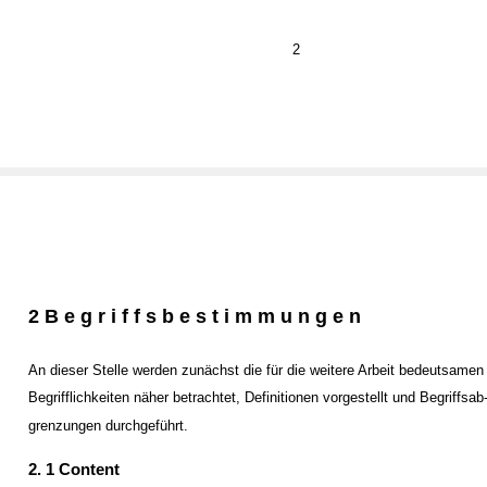
2
2 B e g r i f f s b e s t i m m u n g e n
An dieser Stelle werden zunächst die für die weitere Arbeit bedeutsamen
Begrifflichkeiten näher betrachtet, Definitionen vorgestellt und Begriffsab
grenzungen durchgeführt.
2. 1 Content