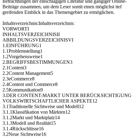
Betrachtungen der einschlägigen Literatur und gängiger Online-
Beiträge zusammen, um dem Leser somit einen möglichst tief
greifenden Einblick in das Themengebiet zu ermöglichen.
Inhaltsverzeichnis:Inhaltsverzeichnis:
VORWORTI
INHALTSVERZEICHNISII
ABBILDUNGSVERZEICHNISVI
1.EINFÜHRUNG1
1.1Problemstellung1
1.2Vorgehensweise1
2.BEGRIFFSBESTIMMUNGEN3
2.1Content3
2.2Content Management5
2.3eCommerce8
2.4Content und Commerce8
2.5Kommunikation9
3.DER CONTENT-MARKT UNTER BERÜCKSICHTIGUNG
VOLKSWIRTSCHAFTLICHER ASPEKTE12
3.1Traditionelle Sichtweise und Modell12
3.1.1Klassifikation von Märkten12
3.1.2Markt und Marktplatz14
3.1.3Modell und Realität15
3.1.4Rückschlüsse16
3.2Neue Sichtweise16