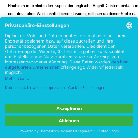
Nachdem im einleitenden Kapitel der englische Begriff Content einfach m
dem deutschen Wort Inhalt übersetzt wurde, soll nun an dieser Stelle nä-
her betrachtet werden, wie in diesem Zusammenhang Inhalt zu verstehe
ist. Dabei fällt auf, dass der Begriff Content zwar eingedeutscht wurde u
häufig verwendet wird, es allerdings keine allgemeingültige Übersetzung
im Sinne eines gleichwertigen deutschen Wortes gibt. Ebenso gibt es
auch keine weitläufige Definition an Hand derer man den Begriff Content
veranschaulichen könnte. ,,Content ist eigentlich das ,Unwort des Jahres
da es kaum ein Wort gibt, das bei so vielfältiger Nutzung derart unklar be
legt ist." [Schenk (Geschäftsmodelle 2001)]
Daher sollen im Fol
2
verschiedene Definitionen vorgestellt werden, um im Anschluss daran an
Hand der herausgearbeiteten Charakteristika von Content eine Begriffs-
bestimmung für die weitere Arbeit vorzunehmen. In diesem Kontext mus
allerdings berücksichtigt werden, dass die hier erörterten Definitionen au
dem Bereich des eCommerce stammen und auch im Weiteren nur aus
diesem Blickwinkel betrachtet werden. Unter diesem Gesichtspunkt soll
zunächst die Definition von Rajput vorgestellt werden, welcher Content a