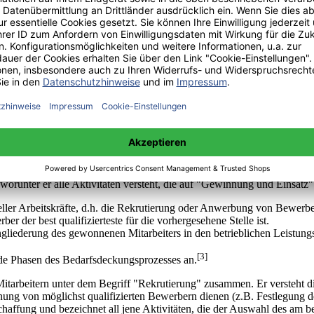
ssion Management vorher, während und danach, beschreibe ich im dritt
st, seine Chancen zu verbessern, einen bestimmten Arbeitsplatz zu bek
benheiten, auch wirklich den besten und geeignetsten Kandidaten für da
egenüber sitzen.
tionen, Stärken und Schwächen im Näheren beschrieben. Es wird auch a
Impression Management schon vor dem Interview betrieben werden kann,
 von Bewerber- als auch von Interviewerseite durchleuchtet und analy
 und soll noch einmal einen transparenten Überblick über die Themati
r Personalauswahl beschäftigen werde, im Speziellen beim Interview,
önnen mitunter sehr eng miteinander verbunden sein.
worunter er alle Aktivitäten versteht, die auf "Gewinnung und Einsatz" 
ieller Arbeitskräfte, d.h. die Rekrutierung oder Anwerbung von Bewerbe
 der best qualifizierteste für die vorhergesehene Stelle ist.
ngliederung des gewonnenen Mitarbeiters in den betrieblichen Leistung
[3]
nde Phasen des Bedarfsdeckungsprozesses an.
itarbeitern unter dem Begriff "Rekrutierung" zusammen. Er versteht d
nnung von möglichst qualifizierten Bewerbern dienen (z.B. Festlegung
haffung und bezeichnet all jene Aktivitäten, die der Auswahl des am b