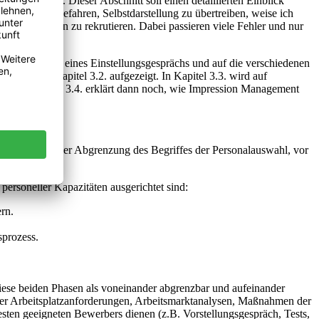
en Kapitel. Dieser Abschnitt soll einen detaillierten Einblick
ommen. Auf Gefahren, Selbstdarstellung zu übertreiben, weise ich
s Unternehmen zu rekrutieren. Dabei passieren viele Fehler und nur
uf den Ablauf eines Einstellungsgesprächs und auf die verschiedenen
 wird in Kapitel 3.2. aufgezeigt. In Kapitel 3.3. wird auf
siert. Kapitel 3.4. erklärt dann noch, wie Impression Management
k bieten.
 bedarf es einer Abgrenzung des Begriffes der Personalauswahl, vor
personeller Kapazitäten ausgerichtet sind:
rn.
sprozess.
iese beiden Phasen als voneinander abgrenzbar und aufeinander
 der Arbeitsplatzanforderungen, Arbeitsmarktanalysen, Maßnahmen der
esten geeigneten Bewerbers dienen (z.B. Vorstellungsgespräch, Tests,