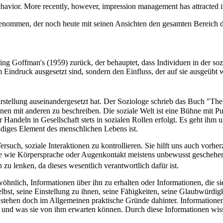
ehavior. More recently, however, impression management has attracted in
enommen, der noch heute mit seinen Ansichten den gesamten Bereich d
Goffman's (1959) zurück, der behauptet, dass Individuen in der sozial
lem Eindruck ausgesetzt sind, sondern den Einfluss, der auf sie ausgeüb
arstellung auseinandergesetzt hat. Der Soziologe schrieb das Buch "The p
ionen mit anderen zu beschreiben. Die soziale Welt ist eine Bühne mit 
Handeln in Gesellschaft stets in sozialen Rollen erfolgt. Es geht ihm
iges Element des menschlichen Lebens ist.
rsuch, soziale Interaktionen zu kontrollieren. Sie hilft uns auch vor
dere wie Körpersprache oder Augenkontakt meistens unbewusst geschehe
 zu lenken, da dieses wesentlich verantwortlich dafür ist.
nlich, Informationen über ihn zu erhalten oder Informationen, die sie b
elbst, seine Einstellung zu ihnen, seine Fähigkeiten, seine Glaubwürdigk
 stehen doch im Allgemeinen praktische Gründe dahinter. Informationen 
d und was sie von ihm erwarten können. Durch diese Informationen wis