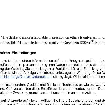
he desire to make a favorable impression on others is universal. In on
[1]
 light possible." Diese Definition stammt von Greenberg (2003).
Baron (
[2]
their behavior in order to create a positive impression on other."
pression Management betreiben und wie sie dabei vorgehen. Im Speziell
icht nur auf Seiten des Bewerbers, sondern auch auf Seiten des Intervi
heutzutage nicht mehr als böswilliges, ausmanövrierendes Verhalten ang
auswahl und Personalbeschaffung, da das Verständnis der Unterschiedli
 im Näheren eingehen und dabei ihren Ursprung, ihre Entwicklung und
l dieser Arbeit dar, da sie einerseits die Möglichkeiten Selbstdarstell
.