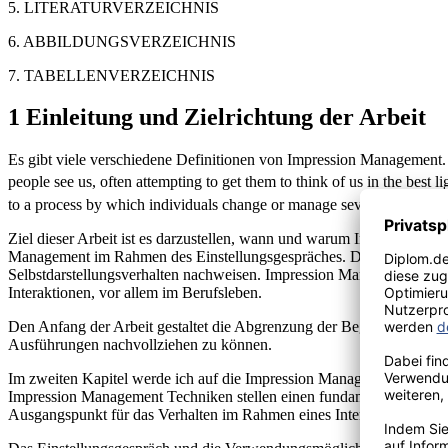
5. LITERATURVERZEICHNIS
6. ABBILDUNGSVERZEICHNIS
7. TABELLENVERZEICHNIS
1 Einleitung und Zielrichtung der Arbeit
Es gibt viele verschiedene Definitionen von Impression Management. "T
people see us, often attempting to get them to think of us in the best
to a process by which individuals change or manage several aspects of 
Ziel dieser Arbeit ist es darzustellen, wann und warum Individuen Im
Management im Rahmen des Einstellungsgespräches. Dabei lässt sich n
Selbstdarstellungsverhalten nachweisen. Impression Management wird 
Interaktionen, vor allem im Berufsleben.
Den Anfang der Arbeit gestaltet die Abgrenzung der Begriffe Personal
Ausführungen nachvollziehen zu können.
Im zweiten Kapitel werde ich auf die Impression Management Theory
Impression Management Techniken stellen einen fundamentalen Bestandtei
Ausgangspunkt für das Verhalten im Rahmen eines Interviews dienen