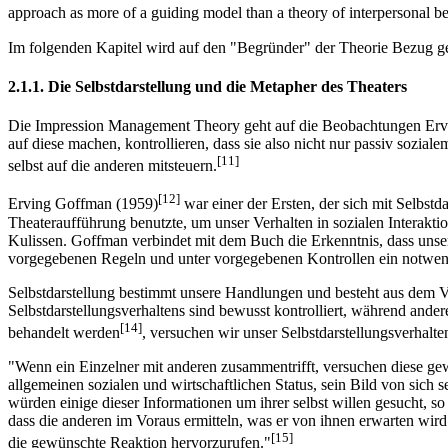
approach as more of a guiding model than a theory of interpersonal b
Im folgenden Kapitel wird auf den "Begründer" der Theorie Bezug g
2.1.1. Die Selbstdarstellung und die Metapher des Theaters
Die Impression Management Theory geht auf die Beobachtungen Erving 
auf diese machen, kontrollieren, dass sie also nicht nur passiv sozia
[11]
selbst auf die anderen mitsteuern.
[12]
Erving Goffman (1959)
war einer der Ersten, der sich mit Selbstd
Theateraufführung benutzte, um unser Verhalten in sozialen Interakt
Kulissen. Goffman verbindet mit dem Buch die Erkenntnis, dass unser 
vorgegebenen Regeln und unter vorgegebenen Kontrollen ein notwend
Selbstdarstellung bestimmt unsere Handlungen und besteht aus dem Ve
Selbstdarstellungsverhaltens sind bewusst kontrolliert, während an
[14]
behandelt werden
, versuchen wir unser Selbstdarstellungsverhalten
"Wenn ein Einzelner mit anderen zusammentrifft, versuchen diese gewöh
allgemeinen sozialen und wirtschaftlichen Status, sein Bild von sich s
würden einige dieser Informationen um ihrer selbst willen gesucht, so
dass die anderen im Voraus ermitteln, was er von ihnen erwarten wir
[15]
die gewünschte Reaktion hervorzurufen."