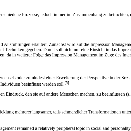
rschiedene Prozesse, jedoch immer im Zusammenhang zu betrachten, da
d Ausführungen erläutert. Zunächst wird auf die Impression Managemen
nt Techniken gegeben. Damit soll nicht nur eine Einsicht in das Impre
den, da in weiterer Folge das Impression Management im Zuge des Inte
echsels oder zumindest einer Erweiterung der Perspektive in der So
[5]
Individuen beeinflusst werden soll.
 den Eindruck, den sie auf andere Menschen machen, zu beeinflussen (z
klung mehrerer langsamer, teils schmerzlicher Transformationen unterz
gement remained a relatively peripheral topic in social and personali