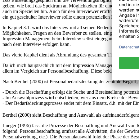
Das Einstellungsgespräch und die Verwendungsmöglichkeiten von Impre
geben, wie breit das Spektrum an Möglichkeiten für einen Bewerber i
auch im Speziellen hin. Auch für den Interviewer eröffnen sich Gege
ein gut geschulter Interviewer sollte einem potenziellen Mitarbeiter g
In Kapitel 3.1. wird das Interview mit all seinen Bedeutungen, Funk
Möglichkeiten, Fragen an den Bewerber zu stellen, eingegangen. Wie 
Impression Management beim Interview selbst eingegangen und sowohl
nach dem Interview erfolgen kann.
Das vierte Kapitel dient als Abrundung des gesamten Themenbereiches
Da ich mich hauptsächlich mit dem Impression Management im Zuge de
allem im Vergleich zur Personalbeschaffung. Diese beiden Bereiche k
Nach Berthel (2000) ist Personalbedarfsdeckung der zentrale Begriff, 
- Durch die Beschaffung erfolgt die Suche und Bereitstellung potenz
- Im Auswahlprozess wird entschieden, wer aus dem Kreise der Bewerber
- Der Bedarfsdeckungsprozess endet mit dem Einsatz, d.h. mit der Ei
Berthel (2000) sieht Beschaffung und Auswahl als aufeinanderfolge
Lueger (1996) fasst die Prozesse der Beschaffung und Auswahl von M
folgend. Personalbeschaffung umfasst alle Aktivitäten, die der Gewi
Personalwerbung, etc.). Die Personalauswahl folgt der Phase der Besc