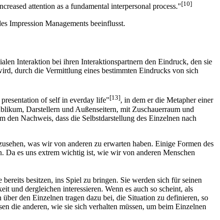
[10]
creased attention as a fundamental interpersonal process."
es Impression Managements beeinflusst.
en Interaktion bei ihren Interaktionspartnern den Eindruck, den sie
t wird, durch die Vermittlung eines bestimmten Eindrucks von sich
[13]
resentation of self in everday life"
, in dem er die Metapher einer
Publikum, Darstellern und Außenseitern, mit Zuschauerraum und
 um den Nachweis, dass die Selbstdarstellung des Einzelnen nach
herzusehen, was wir von anderen zu erwarten haben. Einige Formen des
n. Da es uns extrem wichtig ist, wie wir von anderen Menschen
ereits besitzen, ins Spiel zu bringen. Sie werden sich für seinen
eit und dergleichen interessieren. Wenn es auch so scheint, als
über den Einzelnen tragen dazu bei, die Situation zu definieren, so
sen die anderen, wie sie sich verhalten müssen, um beim Einzelnen