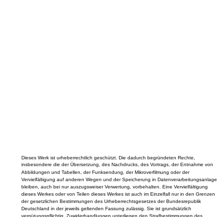
Dieses Werk ist urheberrechtlich geschützt. Die dadurch begründeten Rechte,
insbesondere die der Übersetzung, des Nachdrucks, des Vortrags, der Entnahme von
Abbildungen und Tabellen, der Funksendung, der Mikroverfilmung oder der
Vervielfältigung auf anderen Wegen und der Speicherung in Datenverarbeitungsanlage
bleiben, auch bei nur auszugsweiser Verwertung, vorbehalten. Eine Vervielfältigung
dieses Werkes oder von Teilen dieses Werkes ist auch im Einzelfall nur in den Grenzen
der gesetzlichen Bestimmungen des Urheberrechtsgesetzes der Bundesrepublik
Deutschland in der jeweils geltenden Fassung zulässig. Sie ist grundsätzlich
vergütungspflichtig. Zuwiderhandlungen unterliegen den Strafbestimmungen des