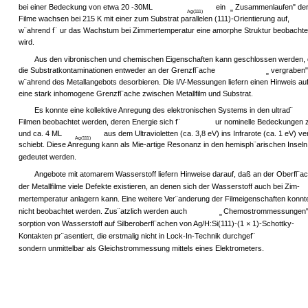
bei einer Bedeckung von etwa 20 -30ML
ein
Zusammenlaufen" der 
"
Ag(111)
Filme wachsen bei 215 K mit einer zum Substrat parallelen (111)-Orientierung auf,
w¨ahrend f¨
ur das Wachstum bei Zimmertemperatur eine amorphe Struktur beobachte
wird.
Aus den vibronischen und chemischen Eigenschaften kann geschlossen werden,
die Substratkontaminationen entweder an der Grenzfl¨ache
vergraben"
"
w¨ahrend des Metallangebots desorbieren. Die I/V-Messungen liefern einen Hinweis au
eine stark inhomogene Grenzfl¨ache zwischen Metallfilm und Substrat.
Es konnte eine kollektive Anregung des elektronischen Systems in den ultrad¨
Filmen beobachtet werden, deren Energie sich f¨
ur nominelle Bedeckungen 
und ca. 4 ML
aus dem Ultravioletten (ca. 3,8 eV) ins Infrarote (ca. 1 eV) ve
Ag(111)
schiebt. Diese Anregung kann als Mie-artige Resonanz in den hemisph¨arischen Inseln
gedeutet werden.
Angebote mit atomarem Wasserstoff liefern Hinweise darauf, daß an der Oberfl¨a
der Metallfilme viele Defekte existieren, an denen sich der Wasserstoff auch bei Zim-
mertemperatur anlagern kann. Eine weitere Ver¨anderung der Filmeigenschaften konnt
nicht beobachtet werden. Zus¨atzlich werden auch
Chemostrommessungen" 
"
sorption von Wasserstoff auf Silberoberfl¨achen von Ag/H:Si(111)-(1 × 1)-Schottky-
Kontakten pr¨asentiert, die erstmalig nicht in Lock-In-Technik durchgef¨
sondern unmittelbar als Gleichstrommessung mittels eines Elektrometers.