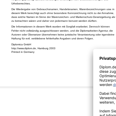
Urheberrechtes.
Die Wiedergabe von Gebrauchsnamen, Handelsnamen, Warenbezeichnungen usw. in
diesem Werk berechtigt auch ohne besondere Kennzeichnung nicht zu der Annahme,
dass solche Namen im Sinne der Warenzeichen- und Markenschutz-Gesetzgebung als f
zu betrachten wären und daher von jedermann benutzt werden dürften.
Die Informationen in diesem Werk wurden mit Sorgfalt erarbeitet. Dennoch können
Fehler nicht vollständig ausgeschlossen werden, und die Diplomarbeiten Agentur, die
Autoren oder Übersetzer übernehmen keine juristische Verantwortung oder irgendeine
Haftung für evtl. verbliebene fehlerhafte Angaben und deren Folgen.
Diplomica GmbH
http://www.diplom.de, Hamburg 2003
Printed in Germany