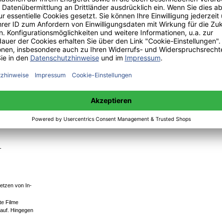
ezeigt, k¨onnen
,
el
-
setzen von In-
te Filme
 auf. Hingegen