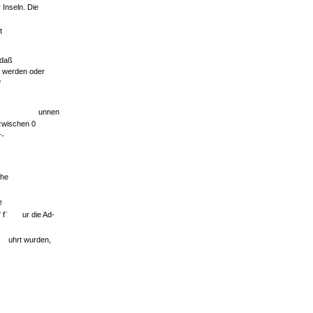
Inseln. Die
t
 daß
 werden oder
f
unnen
zwischen 0
r-
che
e
f¨
ur die Ad-
uhrt wurden,