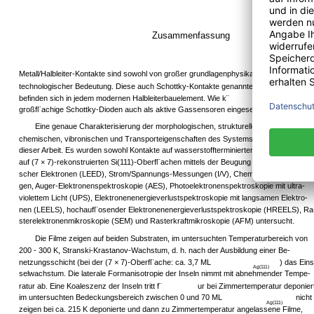
Zusammenfassung
Metall/Halbleiter-Kontakte sind sowohl von großer grundlagenphysikalischer als auch
technologischer Bedeutung. Diese auch Schottky-Kontakte genannten Grenzfl¨achen
befinden sich in jedem modernen Halbleiterbauelement. Wie k¨
urzlich g
großfl¨achige Schottky-Dioden auch als aktive Gassensoren eingesetzt werden.
Eine genaue Charakterisierung der morphologischen, strukturellen, elektronischen
chemischen, vibronischen und Transporteigenschaften des Systems Ag/Si(111) war Zi
dieser Arbeit. Es wurden sowohl Kontakte auf wasserstoffterminierten (1 ×1)- als auch
auf (7 × 7)-rekonstruierten Si(111)-Oberfl¨achen mittels der Beugung niederenergeti-
scher Elektronen (LEED), Strom/Spannungs-Messungen (I/V), Chemostrommessun-
gen, Auger-Elektronenspektroskopie (AES), Photoelektronenspektroskopie mit ultra-
violettem Licht (UPS), Elektronenenergieverlustspektroskopie mit langsamen Elektro-
nen (LEELS), hochaufl¨osender Elektronenenergieverlustspektroskopie (HREELS), Ra
sterelektronenmikroskopie (SEM) und Rasterkraftmikroskopie (AFM) untersucht.
Die Filme zeigen auf beiden Substraten, im untersuchten Temperaturbereich von
200 - 300 K, Stranski-Krastanov-Wachstum, d. h. nach der Ausbildung einer Be-
netzungsschicht (bei der (7 × 7)-Oberfl¨ache: ca. 3,7 ML
) das Ein
Ag(111)
selwachstum. Die laterale Formanisotropie der Inseln nimmt mit abnehmender Tempe-
ratur ab. Eine Koaleszenz der Inseln tritt f¨
ur bei Zimmertemperatur deponier
im untersuchten Bedeckungsbereich zwischen 0 und 70 ML
nicht
Ag(111)
zeigen bei ca. 215 K deponierte und dann zu Zimmertemperatur angelassene Filme,