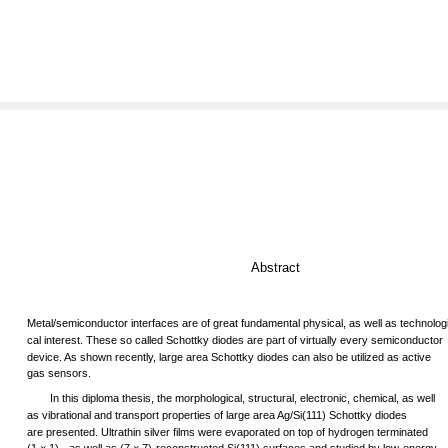
Abstract
Metal/semiconductor interfaces are of great fundamental physical, as well as technolog
cal interest. These so called Schottky diodes are part of virtually every semiconductor
device. As shown recently, large area Schottky diodes can also be utilized as active
gas sensors.
In this diploma thesis, the morphological, structural, electronic, chemical, as well
as vibrational and transport properties of large area Ag/Si(111) Schottky diodes
are presented. Ultrathin silver films were evaporated on top of hydrogen terminated