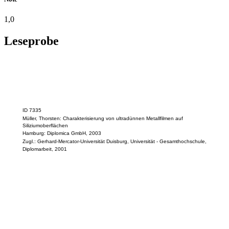
1,0
Leseprobe
ID 7335
Müller, Thorsten: Charakterisierung von ultradünnen Metallfilmen auf
Siliziumoberflächen
Hamburg: Diplomica GmbH, 2003
Zugl.: Gerhard-Mercator-Universität Duisburg, Universität - Gesamthochschule,
Diplomarbeit, 2001