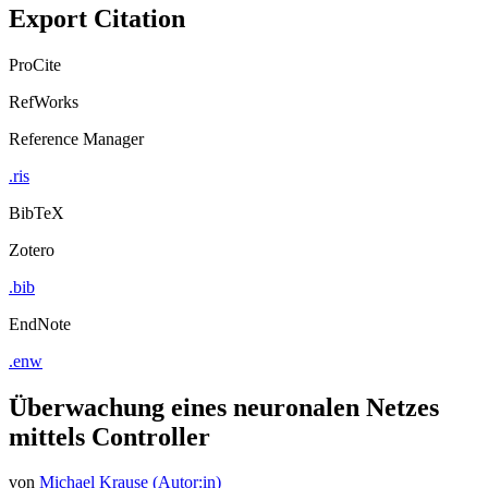
Export Citation
ProCite
RefWorks
Reference Manager
.ris
BibTeX
Zotero
.bib
EndNote
.enw
Überwachung eines neuronalen Netzes
mittels Controller
von
Michael Krause (Autor:in)