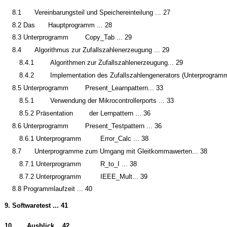
8.1
Vereinbarungsteil und Speichereinteilung ... 27
8.2 Das
Hauptprogramm ... 28
8.3 Unterprogramm
Copy_Tab ... 29
8.4
Algorithmus zur Zufallszahlenerzeugung ... 29
8.4.1
Algorithmen zur Zufallszahlenerzeugung... 29
8.4.2
Implementation des Zufallszahlengenerators (Unterprogram
8.5 Unterprogramm
Present_Learnpattern... 33
8.5.1
Verwendung der Mikrocontrollerports ... 33
8.5.2 Präsentation
der Lernpattern ... 36
8.6 Unterprogramm
Present_Testpattern ... 36
8.6.1 Unterprogramm
Error_Calc ... 38
8.7
Unterprogramme zum Umgang mit Gleitkommawerten... 38
8.7.1 Unterprogramm
R_to_I ... 38
8.7.2 Unterprogramm
IEEE_Mult... 39
8.8 Programmlaufzeit ... 40
9.
Softwaretest ... 41
10.
Ausblick... 42