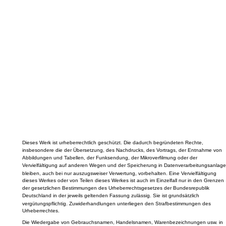
Dieses Werk ist urheberrechtlich geschützt. Die dadurch begründeten Rechte,
insbesondere die der Übersetzung, des Nachdrucks, des Vortrags, der Entnahme von
Abbildungen und Tabellen, der Funksendung, der Mikroverfilmung oder der
Vervielfältigung auf anderen Wegen und der Speicherung in Datenverarbeitungsanlage
bleiben, auch bei nur auszugsweiser Verwertung, vorbehalten. Eine Vervielfältigung
dieses Werkes oder von Teilen dieses Werkes ist auch im Einzelfall nur in den Grenzen
der gesetzlichen Bestimmungen des Urheberrechtsgesetzes der Bundesrepublik
Deutschland in der jeweils geltenden Fassung zulässig. Sie ist grundsätzlich
vergütungspflichtig. Zuwiderhandlungen unterliegen den Strafbestimmungen des
Urheberrechtes.
Die Wiedergabe von Gebrauchsnamen, Handelsnamen, Warenbezeichnungen usw. in