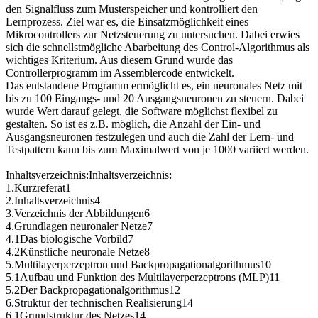
den Signalfluss zum Musterspeicher und kontrolliert den
Lernprozess. Ziel war es, die Einsatzmöglichkeit eines
Mikrocontrollers zur Netzsteuerung zu untersuchen. Dabei erwies
sich die schnellstmögliche Abarbeitung des Control-Algorithmus als
wichtiges Kriterium. Aus diesem Grund wurde das
Controllerprogramm im Assemblercode entwickelt.
Das entstandene Programm ermöglicht es, ein neuronales Netz mit
bis zu 100 Eingangs- und 20 Ausgangsneuronen zu steuern. Dabei
wurde Wert darauf gelegt, die Software möglichst flexibel zu
gestalten. So ist es z.B. möglich, die Anzahl der Ein- und
Ausgangsneuronen festzulegen und auch die Zahl der Lern- und
Testpattern kann bis zum Maximalwert von je 1000 variiert werden.
Inhaltsverzeichnis:Inhaltsverzeichnis:
1.Kurzreferat1
2.Inhaltsverzeichnis4
3.Verzeichnis der Abbildungen6
4.Grundlagen neuronaler Netze7
4.1Das biologische Vorbild7
4.2Künstliche neuronale Netze8
5.Multilayerperzeptron und Backpropagationalgorithmus10
5.1Aufbau und Funktion des Multilayerperzeptrons (MLP)11
5.2Der Backpropagationalgorithmus12
6.Struktur der technischen Realisierung14
6.1Grundstruktur des Netzes14