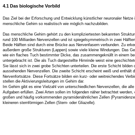
4.1 Das biologische Vorbild
Das Ziel bei der Erforschung und Entwicklung künstlicher neuronaler Netze 
menschliche Gehirn so realistisch wie möglich nachzubilden.
Das menschliche Gehirn gehört zu den kompliziertesten bekannten Struktur
rund 100 Milliarden Nervenzellen und ist spiegelsymmetrisch in zwei Hälften 
Beide Hälften sind durch eine Brücke aus Nervenfasern verbunden. Zu erke
außerdem große Strukturen (Lappen) sowie viele kleine Windungen. Das Geh
wie ein flaches Tuch bestimmter Dicke, das zusammengeknüllt in einem b
untergebracht ist. Die als Tuch dargestellte Hirnrinde weist eine geschichtet
Sie lässt sich in zwei grobe Schichten unterteilen. Die erste Schicht bilden 
aussehenden Nervenzellen. Die zweite Schicht erscheint weiß und enthält d
Nervenfortsätze. Diese Fortsätze bilden ein kurz- oder weitreichendes Ver
stellen die Aktivierungsleitungen im Gehirn dar.
Im Gehirn gibt es eine Vielzahl von unterschiedlichen Nervenzellen, die all
Aufgaben erfüllen. Zwei Arten sollen im folgenden näher betrachtet werden, d
großen und häufig vorkommenden pyramidenähnlichen Zellen (Pyramidenzel
kleineren sternförmigen Zellen (Stern- oder Gliazelle).