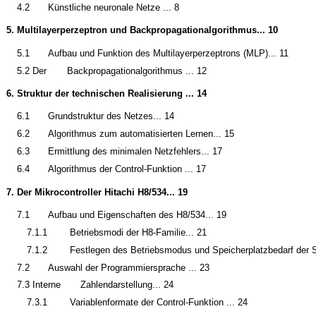
4.2
Künstliche neuronale Netze ... 8
5.
Multilayerperzeptron und Backpropagationalgorithmus... 10
5.1
Aufbau und Funktion des Multilayerperzeptrons (MLP)... 11
5.2 Der
Backpropagationalgorithmus ... 12
6.
Struktur der technischen Realisierung ... 14
6.1
Grundstruktur des Netzes... 14
6.2
Algorithmus zum automatisierten Lernen... 15
6.3
Ermittlung des minimalen Netzfehlers... 17
6.4
Algorithmus der Control-Funktion ... 17
7.
Der Mikrocontroller Hitachi H8/534... 19
7.1
Aufbau und Eigenschaften des H8/534... 19
7.1.1
Betriebsmodi der H8-Familie... 21
7.1.2
Festlegen des Betriebsmodus und Speicherplatzbedarf der S
7.2
Auswahl der Programmiersprache ... 23
7.3 Interne
Zahlendarstellung... 24
7.3.1
Variablenformate der Control-Funktion ... 24