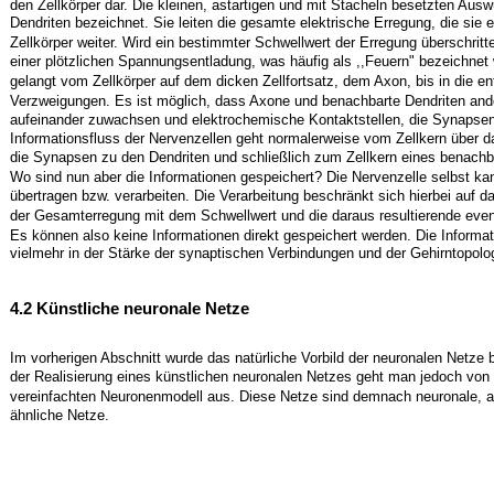
den Zellkörper dar. Die kleinen, astartigen und mit Stacheln besetzten Aus
Dendriten bezeichnet. Sie leiten die gesamte elektrische Erregung, die sie e
Zellkörper weiter. Wird ein bestimmter Schwellwert der Erregung überschrit
einer plötzlichen Spannungsentladung, was häufig als ,,Feuern" bezeichnet 
gelangt vom Zellkörper auf dem dicken Zellfortsatz, dem Axon, bis in die en
Verzweigungen. Es ist möglich, dass Axone und benachbarte Dendriten and
aufeinander zuwachsen und elektrochemische Kontaktstellen, die Synapsen,
Informationsfluss der Nervenzellen geht normalerweise vom Zellkern über 
die Synapsen zu den Dendriten und schließlich zum Zellkern eines benachb
Wo sind nun aber die Informationen gespeichert? Die Nervenzelle selbst kan
übertragen bzw. verarbeiten. Die Verarbeitung beschränkt sich hierbei auf d
der Gesamterregung mit dem Schwellwert und die daraus resultierende even
Es können also keine Informationen direkt gespeichert werden. Die Informat
vielmehr in der Stärke der synaptischen Verbindungen und der Gehirntopolog
4.2 Künstliche neuronale Netze
Im vorherigen Abschnitt wurde das natürliche Vorbild der neuronalen Netze 
der Realisierung eines künstlichen neuronalen Netzes geht man jedoch von
vereinfachten Neuronenmodell aus. Diese Netze sind demnach neuronale, a
ähnliche Netze.