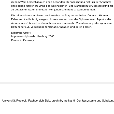
diesem Werk berechtigt auch ohne besondere Kennzeichnung nicht zu der Annahme,
dass solche Namen im Sinne der Warenzeichen- und Markenschutz-Gesetzgebung als f
zu betrachten wären und daher von jedermann benutzt werden dürften.
Die Informationen in diesem Werk wurden mit Sorgfalt erarbeitet. Dennoch können
Fehler nicht vollständig ausgeschlossen werden, und die Diplomarbeiten Agentur, die
Autoren oder Übersetzer übernehmen keine juristische Verantwortung oder irgendeine
Haftung für evtl. verbliebene fehlerhafte Angaben und deren Folgen.
Diplomica GmbH
http://www.diplom.de, Hamburg 2003
Printed in Germany
Universität Rostock, Fachbereich Elektrotechnik, Institut für Gerätesysteme und Schaltun