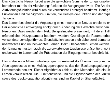
Das künstliche Neuron bildet also die gewichtete Summe der Eingangsaktiv
berechnet mittels der Aktivierungsfunktion die Ausgangsaktivität. Die Art de
Aktivierungsfunktion wird durch die verwendete Lernregel bestimmt. Häufig
Funktionen sind die Sigmoid-Funktion, die Heavyside-Funktion und der hype
Tangens.
Das Lernen beschreibt die Anpassung eines neuronalen Netzes an die zu er
Der eigentliche Lernvorgang erfolgt durch Änderung der Gewichte zwischen
Neuronen. Dazu werden dem Netz Beispielmuster präsentiert, mit deren Hilf
erforderlichen Netzparameter bestimmt werden. Grundlage der Parameterbe
verwendete Lernalgorithmus. Grundsätzlich lassen sich dabei zwei Lernarte
überwachtes und unüberwachtes Lernen. Beim überwachten Lernen werden
den Eingangsmustern auch die zu erwartenden Ergebnisse präsentiert, woh
unüberwachte Lernen auf die Präsentation der Eingangsmuster beschränkt.
Das vorliegende Mikrocontrollerprogramm realisiert die Überwachung des Le
Arbeitsprozesses eines Multilayerperzeptrons, das den Backpropagationalg
Lernmethode benutzt. Dieser Algorithmus zählt zu den Methoden, die ein ü
Lernen voraussetzen. Die Funktionsweise und die Eigenschaften des Multil
sowie des Backpropagationalgorithmus sind im Kapitel 5 näher erläutert.