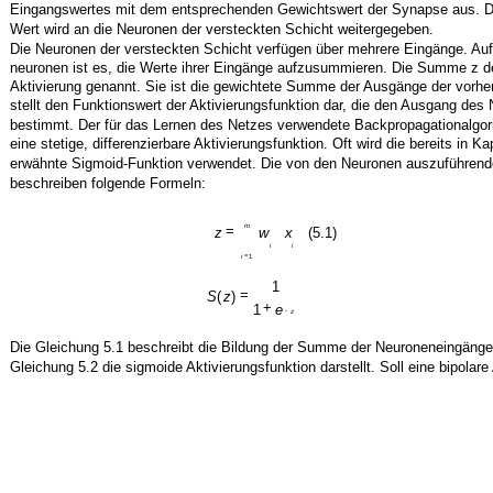
Eingangswertes mit dem entsprechenden Gewichtswert der Synapse aus. D
Wert wird an die Neuronen der versteckten Schicht weitergegeben.
Die Neuronen der versteckten Schicht verfügen über mehrere Eingänge. Au
neuronen ist es, die Werte ihrer Eingänge aufzusummieren. Die Summe z d
Aktivierung genannt. Sie ist die gewichtete Summe der Ausgänge der vorhe
stellt den Funktionswert der Aktivierungsfunktion dar, die den Ausgang des
bestimmt. Der für das Lernen des Netzes verwendete Backpropagationalgor
eine stetige, differenzierbare Aktivierungsfunktion. Oft wird die bereits in Kap
erwähnte Sigmoid-Funktion verwendet. Die von den Neuronen auszuführend
beschreiben folgende Formeln:
m
=
z
w
x
(5.1)
i
i
=
i
1
1
=
S
(
z
)
+
1
e
-
z
Die Gleichung 5.1 beschreibt die Bildung der Summe der Neuroneneingänge
Gleichung 5.2 die sigmoide Aktivierungsfunktion darstellt. Soll eine bipolar