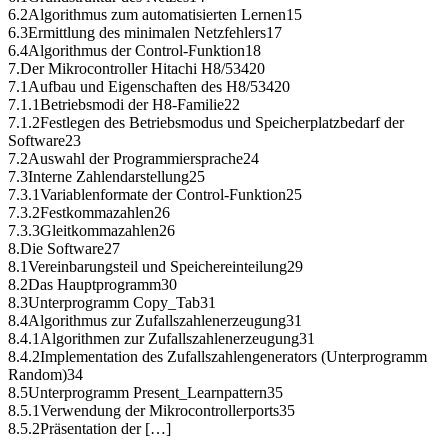
6.2Algorithmus zum automatisierten Lernen15
6.3Ermittlung des minimalen Netzfehlers17
6.4Algorithmus der Control-Funktion18
7.Der Mikrocontroller Hitachi H8/53420
7.1Aufbau und Eigenschaften des H8/53420
7.1.1Betriebsmodi der H8-Familie22
7.1.2Festlegen des Betriebsmodus und Speicherplatzbedarf der
Software23
7.2Auswahl der Programmiersprache24
7.3Interne Zahlendarstellung25
7.3.1Variablenformate der Control-Funktion25
7.3.2Festkommazahlen26
7.3.3Gleitkommazahlen26
8.Die Software27
8.1Vereinbarungsteil und Speichereinteilung29
8.2Das Hauptprogramm30
8.3Unterprogramm Copy_Tab31
8.4Algorithmus zur Zufallszahlenerzeugung31
8.4.1Algorithmen zur Zufallszahlenerzeugung31
8.4.2Implementation des Zufallszahlengenerators (Unterprogramm
Random)34
8.5Unterprogramm Present_Learnpattern35
8.5.1Verwendung der Mikrocontrollerports35
8.5.2Präsentation der […]