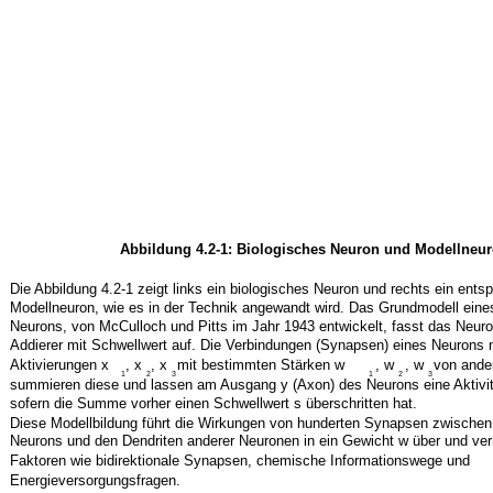
Abbildung 4.2-1: Biologisches Neuron und Modellneu
Die Abbildung 4.2-1 zeigt links ein biologisches Neuron und rechts ein ent
Modellneuron, wie es in der Technik angewandt wird. Das Grundmodell eine
Neurons, von McCulloch und Pitts im Jahr 1943 entwickelt, fasst das Neuron
Addierer mit Schwellwert auf. Die Verbindungen (Synapsen) eines Neurons
Aktivierungen x
, x
, x
mit bestimmten Stärken w
, w
, w
von ande
1
2
3
1
2
3
summieren diese und lassen am Ausgang y (Axon) des Neurons eine Aktivit
sofern die Summe vorher einen Schwellwert s überschritten hat.
Diese Modellbildung führt die Wirkungen von hunderten Synapsen zwische
Neurons und den Dendriten anderer Neuronen in ein Gewicht w über und ver
Faktoren wie bidirektionale Synapsen, chemische Informationswege und
Energieversorgungsfragen.