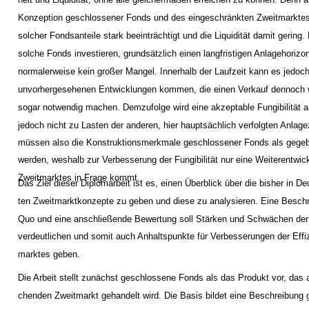
Konzeption geschlossener Fonds und des eingeschränkten Zweitmarktes is
solcher Fondsanteile stark beeinträchtigt und die Liquidität damit gering. 
solche Fonds investieren, grundsätzlich einen langfristigen Anlagehorizon
normalerweise kein großer Mangel. Innerhalb der Laufzeit kann es jedoc
unvorhergesehenen Entwicklungen kommen, die einen Verkauf dennoch
sogar notwendig machen. Demzufolge wird eine akzeptable Fungibilität a
jedoch nicht zu Lasten der anderen, hier hauptsächlich verfolgten Anlage
müssen also die Konstruktionsmerkmale geschlossener Fonds als geg
werden, weshalb zur Verbesserung der Fungibilität nur eine Weiterentwic
Zweitmarktes in Frage kommt.
Das Ziel dieser Diplomarbeit ist es, einen Überblick über die bisher in 
ten Zweitmarktkonzepte zu geben und diese zu analysieren. Eine Besch
Quo und eine anschließende Bewertung soll Stärken und Schwächen der
verdeutlichen und somit auch Anhaltspunkte für Verbesserungen der Effi
marktes geben.
Die Arbeit stellt zunächst geschlossene Fonds als das Produkt vor, das 
chenden Zweitmarkt gehandelt wird. Die Basis bildet eine Beschreibung