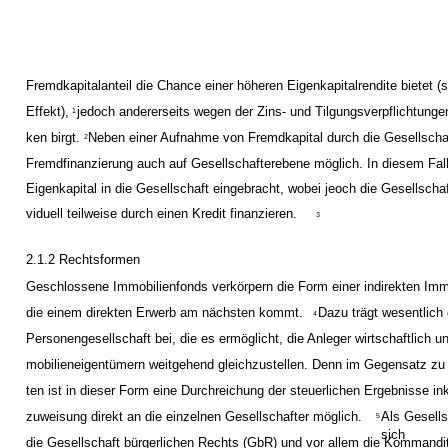
Fremdkapitalanteil die Chance einer höheren Eigenkapitalrendite bietet (
Effekt),
jedoch andererseits wegen der Zins- und Tilgungsverpflichtunge
1
ken birgt.
Neben einer Aufnahme von Fremdkapital durch die Gesellschaft
2
Fremdfinanzierung auch auf Gesellschafterebene möglich. In diesem Fall
Eigenkapital in die Gesellschaft eingebracht, wobei jeoch die Gesellschaft
viduell teilweise durch einen Kredit finanzieren.
3
2.1.2 Rechtsformen
Geschlossene Immobilienfonds verkörpern die Form einer indirekten Immo
die einem direkten Erwerb am nächsten kommt.
Dazu trägt wesentlich 
4
Personengesellschaft bei, die es ermöglicht, die Anleger wirtschaftlich un
mobilieneigentümern weitgehend gleichzustellen. Denn im Gegensatz zu 
ten ist in dieser Form eine Durchreichung der steuerlichen Ergebnisse ink
zuweisung direkt an die einzelnen Gesellschafter möglich.
Als Gesell
5
sich
die Gesellschaft bürgerlichen Rechts (GbR) und vor allem die Kommandi