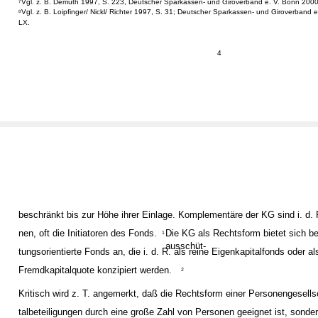
Vgl. z. B. Demuth 1997, S. 223, Deutscher Sparkassen- und Giroverband e. V. Bonn 2000,
7
Vgl. z. B. Loipfinger/ Nickl/ Richter 1997, S. 31; Deutscher Sparkassen- und Giroverband 
8
LX.
4
beschränkt bis zur Höhe ihrer Einlage. Komplementäre der KG sind i. d. 
nen, oft die Initiatoren des Fonds.
Die KG als Rechtsform bietet sich be
1
ausschüt-
tungsorientierte Fonds an, die i. d. R. als reine Eigenkapitalfonds oder a
Fremdkapitalquote konzipiert werden.
2
Kritisch wird z. T. angemerkt, daß die Rechtsform einer Personengesellsc
talbeteiligungen durch eine große Zahl von Personen geeignet ist, sonde