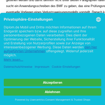
gesehen werden und damit definitiv nicht unter diesen Paragraphen fallen
sucht ein Anwendungsschreiben des BMF zu geben, das eine Prüfungsrei
eventuelle Vorliegen eines Verlustzuweisungsmodells vorstellt. Danach
z. B. keinesfalls zur Anwendung, wenn der steuerliche Verlust unter 50 
Eigenkapitals bleibt (Nichtaufgriffsgrenze) und ist zwingend anzuwenden
Steuervorteil das eingesetzte Eigenkapital übersteigt.
Die Einschränkun
3
EStG
haben negative Auswirkungen für die Attraktivität sämtlicher geschlosse
Liegt keine Verlustzuweisungsgesellschaft vor, ist zwar die Verrechnung 
über die Grenzen der Einkunftsarten hinweg möglich, mit dem Steuerent
1999/2000/2002 wurde hier jedoch ein Limit gesetzt: Gemäß dem neu ein
EStG dürfen Verluste nur noch bis zu DM 100.000 (bei Zusammenveran
voll verrechnet werden. Darüber hinaus verbleibende Verluste können nu
der Hälfte der verbleibenden Einkünfte verrechnet werden ­ zumindest s
anderslautende Vorschrift entgegensteht.
4
Vgl. Kurth/ Grass 1990, S. 78.
1
Vgl. z. B. Grune 1999, S. 214; Kraeusel 1999, S. 406f.
2