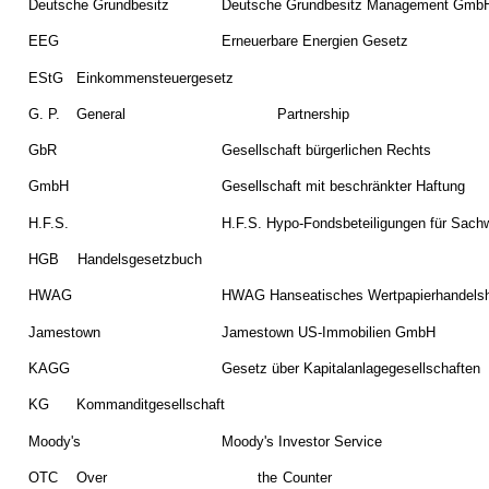
Deutsche Grundbesitz
Deutsche Grundbesitz Management Gmb
EEG
Erneuerbare Energien Gesetz
EStG
Einkommensteuergesetz
G.
P.
General
Partnership
GbR
Gesellschaft bürgerlichen Rechts
GmbH
Gesellschaft mit beschränkter Haftung
H.F.S.
H.F.S. Hypo-Fondsbeteiligungen für Sac
HGB
Handelsgesetzbuch
HWAG
HWAG Hanseatisches Wertpapierhandels
Jamestown
Jamestown US-Immobilien GmbH
KAGG
Gesetz über Kapitalanlagegesellschaften
KG
Kommanditgesellschaft
Moody's
Moody's Investor Service
OTC
Over
the
Counter