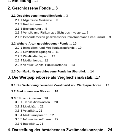
1. Einleitung ...1
2. Geschlossene Fonds ...3
2.1 Geschlossene Immobilienfonds... 3
2.1.1 Allgemeine Merkmale ... 3
2.1.2 Rechtsformen... 4
2.1.3 Besteuerung ... 5
2.1.4 Vorteile und Risiken aus Sicht des Investors... 7
2.1.5 Besonderheiten geschlossener Immobilienfonds im Ausland ... 9
2.2 Weitere Arten geschlossener Fonds ... 10
2.2.1 Immobilien- und Mobilienleasingfonds... 10
2.2.2 Schiffsbeteiligungen ... 11
2.2.3 Windkraftanlagen ... 12
2.2.4 Medienfonds... 12
2.2.5 Venture-Capital-Publikumsfonds ... 13
2.3 Der Markt für geschlossene Fonds im Überblick ... 14
3. Die Wertpapierbörse als Vergleichsmaßstab...17
3.1 Die Verbindung zwischen Zweitmarkt und Wertpapierbörse ... 17
3.2 Funktionen von Börsen ... 18
3.3 Effizienzkriterien... 20
3.3.1 Transaktionskosten ... 20
3.3.2 Liquidität ... 21
3.3.3 Volatilität... 21
3.3.4 Markttransparenz... 22
3.3.5 Informationseffizienz... 22
3.3.6 Integrität ... 23
4. Darstellung der bestehenden Zweitmarktkonzepte ...24