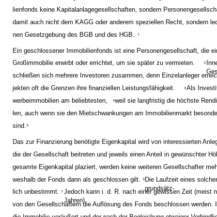
lienfonds keine Kapitalanlagegesellschaften, sondern Personengesellscha
damit auch nicht dem KAGG oder anderem speziellen Recht, sondern ledi
nen Gesetzgebung des BGB und des HGB.
1
Ein geschlossener Immobilienfonds ist eine Personengesellschaft, die 
Großimmobilie erwirbt oder errichtet, um sie später zu vermieten.
Inn
2
Ges
schließen sich mehrere Investoren zusammen, denn Einzelanleger errei
jekten oft die Grenzen ihre finanziellen Leistungsfähigkeit.
Als Invest
3
werbeimmobilien am beliebtesten,
weil sie langfristig die höchste Rendi
4
len, auch wenn sie den Mietschwankungen am Immobilienmarkt besonde
sind.
5
Das zur Finanzierung benötigte Eigenkapital wird von interessierten Anl
die der Gesellschaft beitreten und jeweils einen Anteil in gewünschter H
gesamte Eigenkapital plaziert, werden keine weiteren Gesellschafter m
weshalb der Fonds dann als geschlossen gilt.
Die Laufzeit eines solche
6
grundsätz-
lich unbestimmt.
Jedoch kann i. d. R. nach einer gewissen Zeit (meist 
7
Jahren)
von den Gesellschaftern die Auflösung des Fonds beschlossen werden. I
die Immobilie veräußert und der nach der Begleichung etwaiger Verbindlic