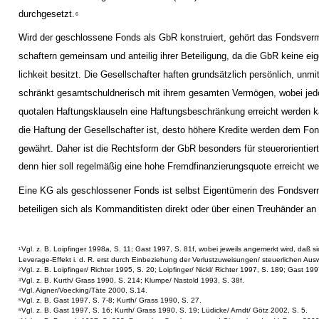
durchgesetzt.
6
Wird der geschlossene Fonds als GbR konstruiert, gehört das Fondsverm
schaftern gemeinsam und anteilig ihrer Beteiligung, da die GbR keine e
lichkeit besitzt. Die Gesellschafter haften grundsätzlich persönlich, unmi
schränkt gesamtschuldnerisch mit ihrem gesamten Vermögen, wobei jedo
quotalen Haftungsklauseln eine Haftungsbeschränkung erreicht werden k
die Haftung der Gesellschafter ist, desto höhere Kredite werden dem F
gewährt. Daher ist die Rechtsform der GbR besonders für steuerorientier
denn hier soll regelmäßig eine hohe Fremdfinanzierungsquote erreicht we
Eine KG als geschlossener Fonds ist selbst Eigentümerin des Fondsver
beteiligen sich als Kommanditisten direkt oder über einen Treuhänder an
Vgl. z. B. Loipfinger 1998a, S. 11; Gast 1997, S. 81f, wobei jeweils angemerkt wird, daß sic
1
Leverage-Effekt i. d. R. erst durch Einbeziehung der Verlustzuweisungen/ steuerlichen Aus
Vgl. z. B. Loipfinger/ Richter 1995, S. 20; Loipfinger/ Nickl/ Richter 1997, S. 189; Gast 19
2
Vgl. z. B. Kurth/ Grass 1990, S. 214; Klumpe/ Nastold 1993, S. 38f.
3
Vgl. Aigner/Voecking/Täte 2000, S.14.
4
Vgl. z. B. Gast 1997, S. 7-8; Kurth/ Grass 1990, S. 27.
5
Vgl. z. B. Gast 1997, S. 16; Kurth/ Grass 1990, S. 19; Lüdicke/ Arndt/ Götz 2002, S. 5.
6