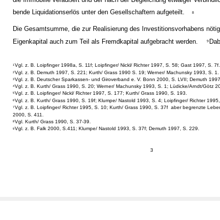
bende Liquidationserlös unter den Gesellschaftern aufgeteilt.
8
Die Gesamtsumme, die zur Realisierung des Investitionsvorhabens nöti
Eigenkapital auch zum Teil als Fremdkapital aufgebracht werden.
Dab
9
Vgl. z. B. Loipfinger 1998a, S. 11f; Loipfinger/ Nickl/ Richter 1997, S. 58; Gast 1997, S. 7f
1
Vgl. z. B. Demuth 1997, S. 221; Kurth/ Grass 1990 S. 19; Werner/ Machunsky 1993, S. 1.
2
Vgl. z. B. Deutscher Sparkassen- und Giroverband e. V. Bonn 2000, S. LVII; Demuth 1997
3
Vgl. z. B. Kurth/ Grass 1990, S. 20; Werner/ Machunsky 1993, S. 1; Lüdicke/Arndt/Götz 20
4
Vgl. z. B. Loipfinger/ Nickl/ Richter 1997, S. 177; Kurth/ Grass 1990, S. 193.
5
Vgl. z. B. Kurth/ Grass 1990, S. 19f; Klumpe/ Nastold 1993, S. 4; Loipfinger/ Richter 1995,
6
Vgl. z. B. Loipfinger/ Richter 1995, S. 10; Kurth/ Grass 1990, S. 37f ­ aber begrenzte Le
7
2000, S. 411.
Vgl. Kurth/ Grass 1990, S. 37-39.
8
Vgl. z. B. Falk 2000, S.411; Klumpe/ Nastold 1993, S. 37f; Demuth 1997, S. 229.
9
3