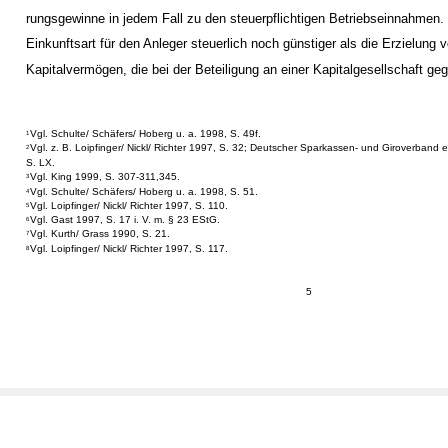
rungsgewinne in jedem Fall zu den steuerpflichtigen Betriebseinnahmen.
Einkunftsart für den Anleger steuerlich noch günstiger als die Erzielung
Kapitalvermögen, die bei der Beteiligung an einer Kapitalgesellschaft ge
Vgl. Schulte/ Schäfers/ Hoberg u. a. 1998, S. 49f.
1
Vgl. z. B. Loipfinger/ Nickl/ Richter 1997, S. 32; Deutscher Sparkassen- und Giroverband 
2
S. LX.
Vgl. King 1999, S. 307-311,345.
3
Vgl. Schulte/ Schäfers/ Hoberg u. a. 1998, S. 51.
4
Vgl. Loipfinger/ Nickl/ Richter 1997, S. 110.
5
Vgl. Gast 1997, S. 17 i. V. m. § 23 EStG.
6
Vgl. Kurth/ Grass 1990, S. 21.
7
Vgl. Loipfinger/ Nickl/ Richter 1997, S. 117.
8
5