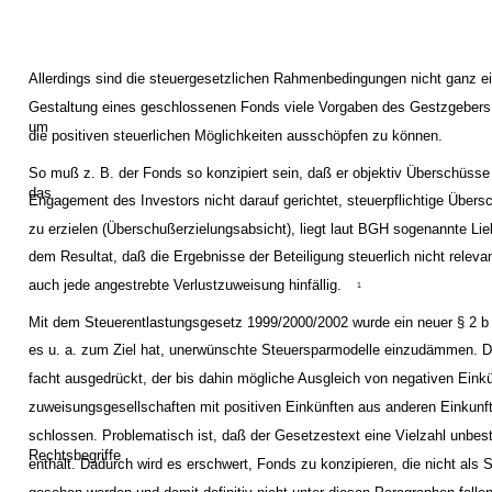
Allerdings sind die steuergesetzlichen Rahmenbedingungen nicht ganz ei
Gestaltung eines geschlossenen Fonds viele Vorgaben des Gestzgebers
um
die positiven steuerlichen Möglichkeiten ausschöpfen zu können.
So muß z. B. der Fonds so konzipiert sein, daß er objektiv Überschüsse 
das
Engagement des Investors nicht darauf gerichtet, steuerpflichtige Über
zu erzielen (Überschußerzielungsabsicht), liegt laut BGH sogenannte Lieb
dem Resultat, daß die Ergebnisse der Beteiligung steuerlich nicht releva
auch jede angestrebte Verlustzuweisung hinfällig.
1
Mit dem Steuerentlastungsgesetz 1999/2000/2002 wurde ein neuer § 2 b 
es u. a. zum Ziel hat, unerwünschte Steuersparmodelle einzudämmen. D
facht ausgedrückt, der bis dahin mögliche Ausgleich von negativen Einkü
zuweisungsgesellschaften mit positiven Einkünften aus anderen Einkunf
schlossen. Problematisch ist, daß der Gesetzestext eine Vielzahl unbes
Rechtsbegriffe
enthält. Dadurch wird es erschwert, Fonds zu konzipieren, die nicht als 