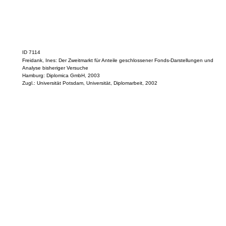
ID 7114
Freidank, Ines: Der Zweitmarkt für Anteile geschlossener Fonds-Darstellungen und
Analyse bisheriger Versuche
Hamburg: Diplomica GmbH, 2003
Zugl.: Universität Potsdam, Universität, Diplomarbeit, 2002