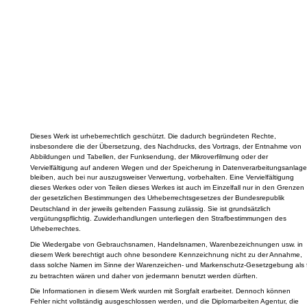
Dieses Werk ist urheberrechtlich geschützt. Die dadurch begründeten Rechte,
insbesondere die der Übersetzung, des Nachdrucks, des Vortrags, der Entnahme von
Abbildungen und Tabellen, der Funksendung, der Mikroverfilmung oder der
Vervielfältigung auf anderen Wegen und der Speicherung in Datenverarbeitungsanlage
bleiben, auch bei nur auszugsweiser Verwertung, vorbehalten. Eine Vervielfältigung
dieses Werkes oder von Teilen dieses Werkes ist auch im Einzelfall nur in den Grenzen
der gesetzlichen Bestimmungen des Urheberrechtsgesetzes der Bundesrepublik
Deutschland in der jeweils geltenden Fassung zulässig. Sie ist grundsätzlich
vergütungspflichtig. Zuwiderhandlungen unterliegen den Strafbestimmungen des
Urheberrechtes.
Die Wiedergabe von Gebrauchsnamen, Handelsnamen, Warenbezeichnungen usw. in
diesem Werk berechtigt auch ohne besondere Kennzeichnung nicht zu der Annahme,
dass solche Namen im Sinne der Warenzeichen- und Markenschutz-Gesetzgebung als f
zu betrachten wären und daher von jedermann benutzt werden dürften.
Die Informationen in diesem Werk wurden mit Sorgfalt erarbeitet. Dennoch können
Fehler nicht vollständig ausgeschlossen werden, und die Diplomarbeiten Agentur, die