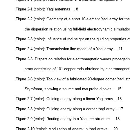
Figure 1-3 (color): Artist's rendition of a plasmon waveguide ... 7
Figure 2-1 (color): Yagi antennas ... 8
Figure 2-2 (color): Geometry of a short 10-element Yagi array for the
the dispersion relation using full-field electrodynamic simulation
Figure 2-3 (color): Influence of rod height on the guiding properties o
Figure 2-4 (color): Transmission line model of a Yagi array ... 11
Figure 2-5: Dispersion relation for electromagnetic waves propagatin
array consisting of 101 copper rods obtained by electromagneti
Figure 2-6 (color): Top view of a fabricated 90-degree corner Yagi st
Styrofoam, showing a source and two probe dipoles ... 15
Figure 2-7 (color): Guiding energy along a linear Yagi array... 15
Figure 2-8 (color): Guiding energy along a corner Yagi array... 17
Figure 2-9 (color): Routing energy in a Yagi tee structure ... 18