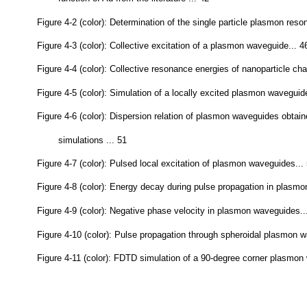
function of Au from the literature ... 42
Figure 4-2 (color): Determination of the single particle plasmon res
Figure 4-3 (color): Collective excitation of a plasmon waveguide... 4
Figure 4-4 (color): Collective resonance energies of nanoparticle cha
Figure 4-5 (color): Simulation of a locally excited plasmon waveguide
Figure 4-6 (color): Dispersion relation of plasmon waveguides obta
simulations ... 51
Figure 4-7 (color): Pulsed local excitation of plasmon waveguides...
Figure 4-8 (color): Energy decay during pulse propagation in plasm
Figure 4-9 (color): Negative phase velocity in plasmon waveguides..
Figure 4-10 (color): Pulse propagation through spheroidal plasmon w
Figure 4-11 (color): FDTD simulation of a 90-degree corner plasmon