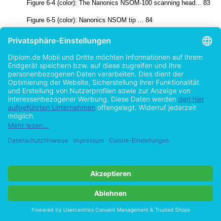
Figure 6-4 (color): The Nanonics NSOM-100 scanning head... 83
Figure 6-5 (color): Nanonics NSOM tip ... 84
Figure 6-6: Fragility of plasmon waveguides prevents contact mode 
Figure 6-7 (color): Topography (a) and transmitted light (b) NSOM 
waveguides consisting of spherical Au nanoparticles ... 86