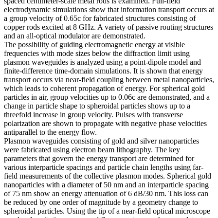
electromagnetic energy in the microwave regime along closely
spaced centimeter-scale metal rods is examined. Full-field
electrodynamic simulations show that information transport occurs at
a group velocity of 0.65c for fabricated structures consisting of
copper rods excited at 8 GHz. A variety of passive routing structures
and an all-optical modulator are demonstrated.
The possibility of guiding electromagnetic energy at visible
frequencies with mode sizes below the diffraction limit using
plasmon waveguides is analyzed using a point-dipole model and
finite-difference time-domain simulations. It is shown that energy
transport occurs via near-field coupling between metal nanoparticles,
which leads to coherent propagation of energy. For spherical gold
particles in air, group velocities up to 0.06c are demonstrated, and a
change in particle shape to spheroidal particles shows up to a
threefold increase in group velocity. Pulses with transverse
polarization are shown to propagate with negative phase velocities
antiparallel to the energy flow.
Plasmon waveguides consisting of gold and silver nanoparticles
were fabricated using electron beam lithography. The key
parameters that govern the energy transport are determined for
various interparticle spacings and particle chain lengths using far-
field measurements of the collective plasmon modes. Spherical gold
nanoparticles with a diameter of 50 nm and an interparticle spacing
of 75 nm show an energy attenuation of 6 dB/30 nm. This loss can
be reduced by one order of magnitude by a geometry change to