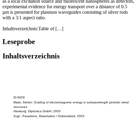
spheroidal particles. Using the tip of a near-field optical microscope
as a local excitation source and fluorescent nanospheres as detectors,
experimental evidence for energy transport over a distance of 0.5
µm is presented for plasmon waveguides consisting of silver rods
with a 3:1 aspect ratio.
Inhaltsverzeichnis:Table of […]
Leseprobe
Inhaltsverzeichnis
ID 6629
Maier, Stefan: Guiding of electromagnetic energy in subwavelength periodic metal
structures
Hamburg: Diplomica GmbH, 2003
Zugl.: Pasadena, Dissertation / Doktorarbeit, 2003