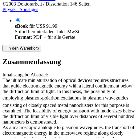
von
Stefan Maier (Autor:in)
©2003
Doktorarbeit / Dissertation
146 Seiten
Physik - Sonstiges
eBook
für
US$ 91,99
Sofort herunterladen. Inkl. MwSt.
Format:
PDF – für alle Geräte
In den Warenkorb
Zusammenfassung
Inhaltsangabe:Abstract:
The ultimate miniaturization of optical devices requires structures
that guide electromagnetic energy with a lateral confinement below
the diffraction limit of light. In this thesis, the possibility of
employing plasmon-polariton excitations in plasmon waveguides
consisting of closely spaced metal nanoclusters for this purpose is
examined. The feasibility of energy transport with mode sizes below
the diffraction limit of visible light over distances of several hundred
nanometers is demonstrated.
As a macroscopic analogue to plasmon waveguides, the transport of