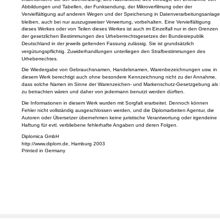
Dieses Werk ist urheberrechtlich geschützt. Die dadurch begründeten Rechte,
insbesondere die der Übersetzung, des Nachdrucks, des Vortrags, der Entnahme von
Abbildungen und Tabellen, der Funksendung, der Mikroverfilmung oder der
Vervielfältigung auf anderen Wegen und der Speicherung in Datenverarbeitungsanlage
bleiben, auch bei nur auszugsweiser Verwertung, vorbehalten. Eine Vervielfältigung
dieses Werkes oder von Teilen dieses Werkes ist auch im Einzelfall nur in den Grenzen
der gesetzlichen Bestimmungen des Urheberrechtsgesetzes der Bundesrepublik
Deutschland in der jeweils geltenden Fassung zulässig. Sie ist grundsätzlich
vergütungspflichtig. Zuwiderhandlungen unterliegen den Strafbestimmungen des
Urheberrechtes.
Die Wiedergabe von Gebrauchsnamen, Handelsnamen, Warenbezeichnungen usw. in
diesem Werk berechtigt auch ohne besondere Kennzeichnung nicht zu der Annahme,
dass solche Namen im Sinne der Warenzeichen- und Markenschutz-Gesetzgebung als f
zu betrachten wären und daher von jedermann benutzt werden dürften.
Die Informationen in diesem Werk wurden mit Sorgfalt erarbeitet. Dennoch können
Fehler nicht vollständig ausgeschlossen werden, und die Diplomarbeiten Agentur, die
Autoren oder Übersetzer übernehmen keine juristische Verantwortung oder irgendeine
Haftung für evtl. verbliebene fehlerhafte Angaben und deren Folgen.
Diplomica GmbH
http://www.diplom.de, Hamburg 2003
Printed in Germany