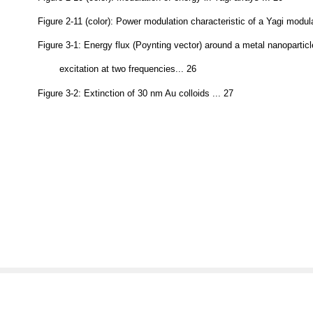
Figure 2-10 (color): Modulation of energy in Yagi arrays ... 20
Figure 2-11 (color): Power modulation characteristic of a Yagi modula
Figure 3-1: Energy flux (Poynting vector) around a metal nanopartic
excitation at two frequencies... 26
Figure 3-2: Extinction of 30 nm Au colloids ... 27