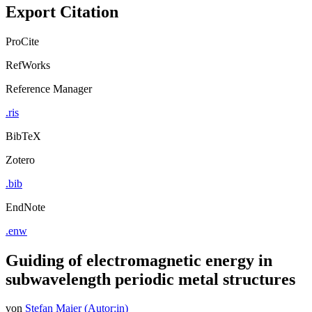
Export Citation
ProCite
RefWorks
Reference Manager
.ris
BibTeX
Zotero
.bib
EndNote
.enw
Guiding of electromagnetic energy in
subwavelength periodic metal structures