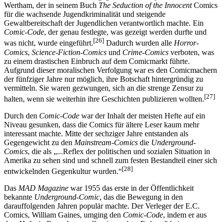
Wertham, der in seinem Buch
The Seduction of the Innocent
Comics
für die wachsende Jugendkriminalität und steigende
Gewaltbereitschaft der Jugendlichen verantwortlich machte. Ein
Comic-Code
, der genau festlegte, was gezeigt werden durfte und
[26]
was nicht, wurde eingeführt.
Dadurch wurden alle
Horror-
Comics
,
Science-Fiction-Comics
und
Crime-Comics
verboten, was
zu einem drastischen Einbruch auf dem Comicmarkt führte.
Aufgrund dieser moralischen Verfolgung war es den Comicmachern
der fünfziger Jahre nur möglich, ihre Botschaft hintergründig zu
vermitteln. Sie waren gezwungen, sich an die strenge Zensur zu
[27]
halten, wenn sie weiterhin ihre Geschichten publizieren wollten.
Durch den
Comic-Code
war der Inhalt der meisten Hefte auf ein
Niveau gesunken, dass die Comics für ältere Leser kaum mehr
interessant machte. Mitte der sechziger Jahre entstanden als
Gegengewicht zu den
Mainstream-Comics
die
Underground-
Comics
, die als „...Reflex der politischen und sozialen Situation in
Amerika zu sehen sind und schnell zum festen Bestandteil einer sich
[28]
entwickelnden Gegenkultur wurden.“
Das
MAD Magazine
war 1955 das erste in der Öffentlichkeit
bekannte
Underground-Comic
, das die Bewegung in den
darauffolgenden Jahren populär machte. Der Verleger der E.C.
Comics, William Gaines, umging den
Comic-Code
, indem er aus