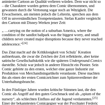
animierter Cartoon an Qualität verlieren würden. Dem war nicht so
– die Charaktere wurden getreu dem Comic übernommen, und
gewannen durch die Vertonung sogar noch an Witzigkeit. Die
Erwachsenen, am meisten jedoch die Lehrerin, sprechen aus dem
Off in unverständlichen Trompetenlauten. Stefan Kanfer vergleicht
den Cartoon mit Disney-Werken jener Zeit:
„ …carrying on the notion of a suburban America, where the
condition of the sandlot ballpark was the biggest worry, and small
children never created major disruptions because they never reached
[24]
adolescence.”
Das Zitat macht auf die Kritiklosigkeit von Schulz` Kreation
aufmerksam, die zwar die Zeichen der Zeit reflektierte, aber keine
satirische Gesellschaftskritik wie die späteren
Underground-Comics
darstellte. Schulz war jedoch in anderer Hinsicht ein Pionier. Sein
Comic gehörte zu den ersten, welcher eine ganze Industrie zur
Produktion von Merchandisingartikeln veranlasste. Diese machten
ihn als einen der ersten Comiczeichner zum Spitzenverdiener der
Unterhaltungsbranche.
In den Fünfziger Jahren wurden kritische Stimmen laut, die den
Comic als Angriff auf den guten Geschmack und als „opium of the
[25]
nursery“, als schlechten Einfluss auf die Jugend verdammten.
Einer der bekanntesten Comicgegner war der Psychiater Frederic