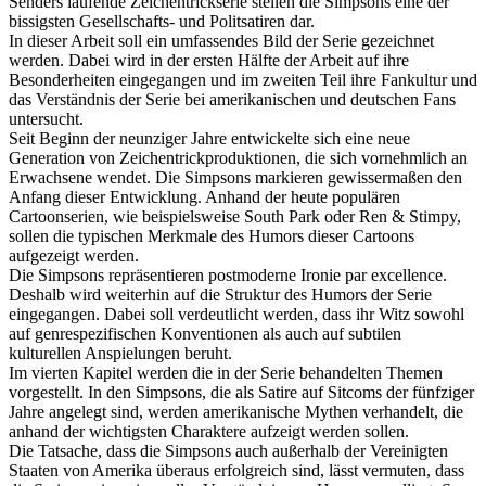
Senders laufende Zeichentrickserie stellen die Simpsons eine der
bissigsten Gesellschafts- und Politsatiren dar.
In dieser Arbeit soll ein umfassendes Bild der Serie gezeichnet
werden. Dabei wird in der ersten Hälfte der Arbeit auf ihre
Besonderheiten eingegangen und im zweiten Teil ihre Fankultur und
das Verständnis der Serie bei amerikanischen und deutschen Fans
untersucht.
Seit Beginn der neunziger Jahre entwickelte sich eine neue
Generation von Zeichentrickproduktionen, die sich vornehmlich an
Erwachsene wendet. Die Simpsons markieren gewissermaßen den
Anfang dieser Entwicklung. Anhand der heute populären
Cartoonserien, wie beispielsweise South Park oder Ren & Stimpy,
sollen die typischen Merkmale des Humors dieser Cartoons
aufgezeigt werden.
Die Simpsons repräsentieren postmoderne Ironie par excellence.
Deshalb wird weiterhin auf die Struktur des Humors der Serie
eingegangen. Dabei soll verdeutlicht werden, dass ihr Witz sowohl
auf genrespezifischen Konventionen als auch auf subtilen
kulturellen Anspielungen beruht.
Im vierten Kapitel werden die in der Serie behandelten Themen
vorgestellt. In den Simpsons, die als Satire auf Sitcoms der fünfziger
Jahre angelegt sind, werden amerikanische Mythen verhandelt, die
anhand der wichtigsten Charaktere aufzeigt werden sollen.
Die Tatsache, dass die Simpsons auch außerhalb der Vereinigten
Staaten von Amerika überaus erfolgreich sind, lässt vermuten, dass