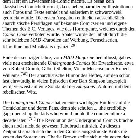
dem Heft ein Erwachsenen-Comic machte. Es besaß kein
klassisches Comicheftformat, da es neben parodierten Illustrationen
auch Fotos und Texte enthielt und außerdem in schwarz/weiß
gedruckt wurde. Die ersten Ausgaben enthielten ausschließlich
anarchistische Persiflagen auf bekannte Comicserien und eigene
Themen des E.C. Verlages, wie das Horrorgenre, welches durch den
Comic-Code
verboten wurde. Später wurde der Inhalt durch die
sehr beliebten
MAD
-Parodien auf Werbung, Fernsehserien,
[29]
Kinofilme und Musikstars ergänzt.
Ende der sechziger Jahre, vom
MAD Magazine
beeinflusst, gab es
viele neu erscheinende
Underground-Comics
für Erwachsene, etwa
von Robert Crumb, Gilbert Shelton, Victor Moscoso oder Robert
[30]
Williams.
Der anarchistische Humor des Heftes, auf den schon
fast ehrwürdig in vielen Episoden über Bart Simpson angespielt
wird, verweist auf eine Solidarität der
Simpsons
-Autoren mit dem
rebellischen Witz.
Die
Underground-Comics
hatten einen wichtigen Einfluss auf die
Comickultur und deren Fans, denn sie schufen „...the credibility
gap, opened up the kids who would mould the counterculture a
[31]
decade later.“
Die Revolution der Underground-Comics brachte
einen noch nicht da gewesen Tabubruch mit sich. Zu diesem
Zeitpunkt sprach sich die in den Comics ausgedrückte Kritik nie
gegen das System aus. Charlie Brown stellte sich nicht gegen das