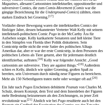
Magazines
, allesamt Cartoonisten intellektueller, oppositioneller und
subversiver Comics, die zum
Comix-Movement
(
Comix
war die
gängige Bezeichnung für die
Underground-Comics
) zählten, einen
[17]
starken Eindruck bei Groening.
Vorläufer dieser Bewegung waren die intellektuellen Comics der
fünfziger Jahre, dessen bekanntester Vertreter Walt Kelly mit seinem
intellektuell-politischem Comic
Pogo
in der McCarthy Ära für
Aufsehen sorgte. Kelly karikarierte Senatoren und ließ kleine Tiere
in den Sümpfen von Florida über Politik diskutieren. Sein
Comicstrip stellte nicht die erste Satire des politischen Alltags
Amerikas dar, aber er war der erste Comicstrip, in dem Personen des
politischen Lebens als Tiere getarnt, aber für jedermann deutlich
[18]
identifizierbar, auftraten.
Kelly war folgender Ansicht: „Good
[19]
cartoonists are subversive. They are against things.“
Außerdem
schien es Kelly, ähnlich wie später Groening, großen Spaß zu
bereiten, sein Universum durch ständig neue Figuren zu bereichern.
[20]
Mehr als 150 Nebenfiguren traten mehr oder weniger oft auf.
Ein Jahr nach
Pogos
Erscheinen debütierte
Peanuts
von Charles M.
Schulz, dessen Konzept, dem Text und dem Innenleben der Figuren
mehr Bedeutung beizumessen als den Zeichnungen, zu jener Zeit
[21]
revolutionär war.
Ähnlich wie bei
Pogo
resultierte auch bei den
Peanuts
ein Großteil der Faszination des Comics aus der Tatsache,