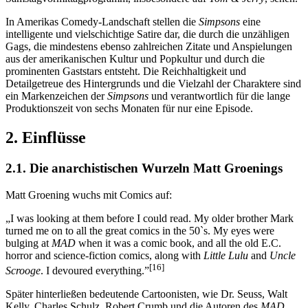
In Amerikas Comedy-Landschaft stellen die
Simpsons
eine
intelligente und vielschichtige Satire dar, die durch die unzähligen
Gags, die mindestens ebenso zahlreichen Zitate und Anspielungen
aus der amerikanischen Kultur und Popkultur und durch die
prominenten Gaststars entsteht. Die Reichhaltigkeit und
Detailgetreue des Hintergrunds und die Vielzahl der Charaktere sind
ein Markenzeichen der
Simpsons
und verantwortlich für die lange
Produktionszeit von sechs Monaten für nur eine Episode.
2. Einflüsse
2.1. Die anarchistischen Wurzeln Matt Groenings
Matt Groening wuchs mit Comics auf:
„I was looking at them before I could read. My older brother Mark
turned me on to all the great comics in the 50`s. My eyes were
bulging at
MAD
when it was a comic book, and all the old E.C.
horror and science-fiction comics, along with
Little Lulu
and
Uncle
[16]
Scrooge
. I devoured everything.”
Später hinterließen bedeutende Cartoonisten, wie Dr. Seuss, Walt
Kelly, Charles Schulz, Robert Crumb und die Autoren des
MAD