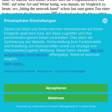
NBC auf seine Art und Weise lustig, was damals, im Vergleich zu
heute, wo „biting the network hand“ schon fast zum guten Ton einer
[49]
Satire gehört, für Furore sorgte.
Als der Sender die Show 1963
absetzte, war sich ihr Erschaffer Ward einer Sache sicher: „[the
show] ...affected people, especially bright kids growing up. I’m fond
[50]
of saying that we corrupted an entire generation.”
Nun gab es neben den Vorbildern unter den Cartoons auch
Entwicklungen, die Groening später zu der Aussage verleiteten, dass
die
Simpsons
„als Rache für das schlechte Fernsehprogramm seiner
Kindheit zu verstehen sind.“
Die Aussage des Sprechers der
Federal Communications
Commission
Newton Minow über die Qualität des
Fernsehprogramms von 1961 macht deutlich, wovon Groening
spricht:
„You will see a procession of game shows, audience participation
shows, formula comedies about totally unbelievable families, blood
[51]
and thunder, mayhem, violence, sadism, ...and cartoons.“
Zu den wenig glaubhaften Fernsehfamilien gehörten auch die
Flintstones
, die von Hanna-Barbera produzierte, erste
Familiensitcom im Zeichentrickformat. Den Figuren der viel