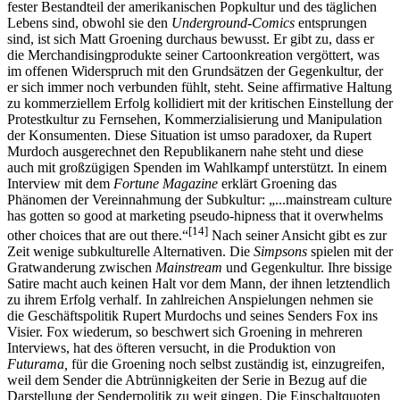
fester Bestandteil der amerikanischen Popkultur und des täglichen
Lebens sind, obwohl sie den
Underground-Comics
entsprungen
sind, ist sich Matt Groening durchaus bewusst. Er gibt zu, dass er
die Merchandisingprodukte seiner Cartoonkreation vergöttert, was
im offenen Widerspruch mit den Grundsätzen der Gegenkultur, der
er sich immer noch verbunden fühlt, steht. Seine affirmative Haltung
zu kommerziellem Erfolg kollidiert mit der kritischen Einstellung der
Protestkultur zu Fernsehen, Kommerzialisierung und Manipulation
der Konsumenten. Diese Situation ist umso paradoxer, da Rupert
Murdoch ausgerechnet den Republikanern nahe steht und diese
auch mit großzügigen Spenden im Wahlkampf unterstützt. In einem
Interview mit dem
Fortune Magazine
erklärt Groening das
Phänomen der Vereinnahmung der Subkultur: „...mainstream culture
has gotten so good at marketing pseudo-hipness that it overwhelms
[14]
other choices that are out there.“
Nach seiner Ansicht gibt es zur
Zeit wenige subkulturelle Alternativen. Die
Simpsons
spielen mit der
Gratwanderung zwischen
Mainstream
und Gegenkultur. Ihre bissige
Satire macht auch keinen Halt vor dem Mann, der ihnen letztendlich
zu ihrem Erfolg verhalf. In zahlreichen Anspielungen nehmen sie
die Geschäftspolitik Rupert Murdochs und seines Senders Fox ins
Visier. Fox wiederum, so beschwert sich Groening in mehreren
Interviews, hat des öfteren versucht, in die Produktion von
Futurama,
für die Groening noch selbst zuständig ist, einzugreifen,
weil dem Sender die Abtrünnigkeiten der Serie in Bezug auf die
Darstellung der Senderpolitik zu weit gingen. Die Einschaltquoten