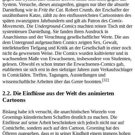
System. Versuche, dieses anzugreifen, gingen nur über die absurde
Darstellung wie in
Fritz the Cat
. Robert Crumb, der Erschaffer der
unzähmbaren Katze, zählt zu den einflussreichsten Cartoonisten des
späten zwanzigsten Jahrhunderts und gilt als Patron des
Comix-
Movements
. Die
Underground-Comics
machten reinen Tisch mit der
systemtreuen Darstellung. Sie fanden ihren Ausdruck in
Anarchismus und der Verachtung gesellschaftlicher Werte. Die aus
dem Untergrund aufgetauchten Comics zeigten Sex, Gewalt,
intellektuellen Tiefgang und Kritik an der Gesellschaft in einer noch
nicht da gewesenen Weise. Die Comics wurden kultivierter und in
wachsendem Maße von Erwachsenen, insbesondere von Studenten,
gelesen. Obwohl es schon immer die Erwachsenen-Comics gab,
etablierten sie sich erst in den siebziger Jahren zum Verkaufsschlager
in Comicläden. Treffen, Tagungen, Ausstellungen und
[32]
wissenschaftliche Arbeiten über das Genre boomten.
2.2. Die Einflüsse aus der Welt des animierten
Cartoons
Bislang habe ich versucht, die anarchistischen Wurzeln von
Groenings künstlerischem Schaffen deutlich zu machen. Die
Einflüsse auf seine Arbeit beschränken sich jedoch nicht nur auf
Comichefte, sondern auch auf den Cartoon. Groening hat des
Öfteren zugegeben, dass er in seiner Kindheit einem immens hohen