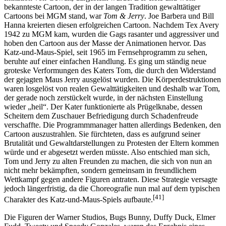
bekannteste Cartoon, der in der langen Tradition gewalttätiger
Cartoons bei MGM stand, war
Tom & Jerry
. Joe Barbera und Bill
Hanna kreierten diesen erfolgreichen Cartoon. Nachdem Tex Avery
1942 zu MGM kam, wurden die Gags rasanter und aggressiver und
hoben den Cartoon aus der Masse der Animationen hervor. Das
Katz-und-Maus-Spiel, seit 1965 im Fernsehprogramm zu sehen,
beruhte auf einer einfachen Handlung. Es ging um ständig neue
groteske Verformungen des Katers Tom, die durch den Widerstand
der gejagten Maus Jerry ausgelöst wurden. Die Körperdestruktionen
waren losgelöst von realen Gewalttätigkeiten und deshalb war Tom,
der gerade noch zerstückelt wurde, in der nächsten Einstellung
wieder „heil“. Der Kater funktionierte als Prügelknabe, dessen
Scheitern dem Zuschauer Befriedigung durch Schadenfreude
verschaffte. Die Programmmanager hatten allerdings Bedenken, den
Cartoon auszustrahlen. Sie fürchteten, dass es aufgrund seiner
Brutalität und Gewaltdarstellungen zu Protesten der Eltern kommen
würde und er abgesetzt werden müsste. Also entschied man sich,
Tom und Jerry zu alten Freunden zu machen, die sich von nun an
nicht mehr bekämpften, sondern gemeinsam in freundlichem
Wettkampf gegen andere Figuren antraten. Diese Strategie versagte
jedoch längerfristig, da die Choreografie nun mal auf dem typischen
[41]
Charakter des Katz-und-Maus-Spiels aufbaute.
Die Figuren der Warner Studios, Bugs Bunny, Duffy Duck, Elmer