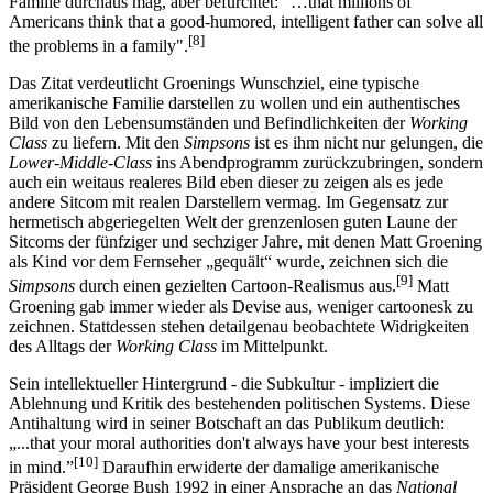
Familie durchaus mag, aber befürchtet: “…that millions of
Americans think that a good-humored, intelligent father can solve all
[8]
the problems in a family".
Das Zitat verdeutlicht Groenings Wunschziel, eine typische
amerikanische Familie darstellen zu wollen und ein authentisches
Bild von den Lebensumständen und Befindlichkeiten der
Working
Class
zu liefern. Mit den
Simpsons
ist es ihm nicht nur gelungen, die
Lower-Middle-Class
ins Abendprogramm zurückzubringen, sondern
auch ein weitaus realeres Bild eben dieser zu zeigen als es jede
andere Sitcom mit realen Darstellern vermag. Im Gegensatz zur
hermetisch abgeriegelten Welt der grenzenlosen guten Laune der
Sitcoms der fünfziger und sechziger Jahre, mit denen Matt Groening
als Kind vor dem Fernseher „gequält“ wurde, zeichnen sich die
[9]
Simpsons
durch einen gezielten Cartoon-Realismus aus.
Matt
Groening gab immer wieder als Devise aus, weniger cartoonesk zu
zeichnen. Stattdessen stehen detailgenau beobachtete Widrigkeiten
des Alltags der
Working Class
im Mittelpunkt.
Sein intellektueller Hintergrund - die Subkultur - impliziert die
Ablehnung und Kritik des bestehenden politischen Systems. Diese
Antihaltung wird in seiner Botschaft an das Publikum deutlich:
„...that your moral authorities don't always have your best interests
[10]
in mind.”
Daraufhin erwiderte der damalige amerikanische
Präsident George Bush 1992 in einer Ansprache an das
National