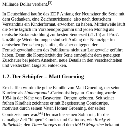
[3]
Milliarde Dollar verdient.
In Deutschland kaufte das ZDF Anfang der Neunziger die Serie mit
dem Gedanken, eine Zeichentrickserie, also nach deutschem
Verständnis ein Kinderformat, erworben zu haben. Mittlerweile läuft
die Serie täglich im Vorabendprogramm und jeden Montag als
deutsche Erstausstrahlung zur besten Sendezeit (21:15) auf Pro7.
Unzählige Wiederholungen sind seit Anfang der Neunziger im
deutschen Fernsehen gelaufen, die aber entgegen der
Fernsehgewohnheiten des Publikums nicht zur Langeweile geführt
haben. Denn die Komplexität der Serie ermöglicht dem geneigten
Zuschauer bei jedem Ansehen, neue Details in den verschachtelten
und versteckten Gags zu entdecken.
1.2. Der Schöpfer – Matt Groening
Erschaffen wurde die gelbe Familie von Matt Groening, der seine
Karriere als
Underground
-Cartoonist begann. Groening wurde
1954 in der Nähe von Beaverton, Oregon geboren. Seit seiner
frühen Kindheit zeichnete er mit Begeisterung Comicstrips,
motiviert durch seinen Vater, Homer Groening, der selbst
[4]
Comiczeichner war.
Der machte seinen Sohn mit, für die
damalige Zeit “hippen” Comics und Cartoons, wie
Rocky &
Bullwinkle
, den
Three Stooges
und dem
MAD Magazine
bekannt.