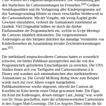
[44]
den Startschuss für Cartoonsendungen im Fernsehen.
Größere
Sendekapazitäten und die Verlagerung aller Kinderprogramme auf
den Samstagvormittag führten zu einem verschärften Wettbewerb in
der Cartoonindustrie. Mit der Vorgabe, mit wenig Kapital große
Gewinne einzufahren, verloren die Animationen zunehmend an
Qualität. Viel Originalität büßten sie durch die direkte
Einflussnahme der Programmchefs ein, welche in
Script Meetings
die Cartoons inhaltlich diskutierten. Die vorgenommenen
Änderungen an den Skripten drückten das damalige Verständnis von
Kinderfernsehen als Ansammlung trivialer Zeichentricksendungen
[45]
aus.
Die intellektuell anspruchsvolleren Cartoons hatten es wesentlich
schwerer, ein breites Publikum anzusprechen und die von den
Programmchefs geforderten Einschaltquoten zu erreichen. Die UPA
Studios lösten sich von Tierfiguren und Cartoonrealismus à la
Disney und wandten sich minimalistischen aber intellektuelleren
Animationen zu. Die
Gerald McBoing Boing Show
zum Beispiel
wurde nach nur zwei Jahren wegen mangelndem
Publikumsinteresse wieder abgesetzt, obwohl der Cartoon als
Kurzfilm im Kino bereits einen Oskar gewonnen hatte. Die Figur,
ein Kind mit Kulleraugen, dessen einziger Laut „boing“ war, wurde
von Dr. Seuss geschaffen, einer der schätzenswertesten Cartoonisten
in den Augen Matt Groenings. Die
Los Angeles Times
lobte die für