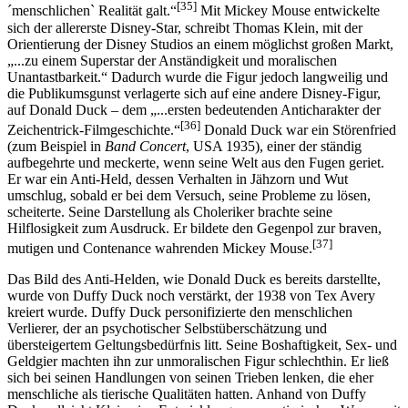
[35]
´menschlichen` Realität galt.“
Mit Mickey Mouse entwickelte
sich der allererste Disney-Star, schreibt Thomas Klein, mit der
Orientierung der Disney Studios an einem möglichst großen Markt,
„...zu einem Superstar der Anständigkeit und moralischen
Unantastbarkeit.“ Dadurch wurde die Figur jedoch langweilig und
die Publikumsgunst verlagerte sich auf eine andere Disney-Figur,
auf Donald Duck – dem „...ersten bedeutenden Anticharakter der
[36]
Zeichentrick-Filmgeschichte.“
Donald Duck war ein Störenfried
(zum Beispiel in
Band Concert
, USA 1935), einer der ständig
aufbegehrte und meckerte, wenn seine Welt aus den Fugen geriet.
Er war ein Anti-Held, dessen Verhalten in Jähzorn und Wut
umschlug, sobald er bei dem Versuch, seine Probleme zu lösen,
scheiterte. Seine Darstellung als Choleriker brachte seine
Hilflosigkeit zum Ausdruck. Er bildete den Gegenpol zur braven,
[37]
mutigen und Contenance wahrenden Mickey Mouse.
Das Bild des Anti-Helden, wie Donald Duck es bereits darstellte,
wurde von Duffy Duck noch verstärkt, der 1938 von Tex Avery
kreiert wurde. Duffy Duck personifizierte den menschlichen
Verlierer, der an psychotischer Selbstüberschätzung und
übersteigertem Geltungsbedürfnis litt. Seine Boshaftigkeit, Sex- und
Geldgier machten ihn zur unmoralischen Figur schlechthin. Er ließ
sich bei seinen Handlungen von seinen Trieben lenken, die eher
menschliche als tierische Qualitäten hatten. Anhand von Duffy