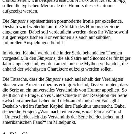
Cartoonserien, wie beispielsweise
South Park
oder
Ren & Stimpy,
sollen die typischen Merkmale des Humors dieser Cartoons
aufgezeigt werden.
Die
Simpsons
repräsentieren postmoderne Ironie par excellence.
Deshalb wird weiterhin auf die Struktur des Humors der Serie
eingegangen. Dabei soll verdeutlicht werden, dass ihr Witz sowohl
auf genrespezifischen Konventionen als auch auf subtilen
kulturellen Anspielungen beruht.
Im vierten Kapitel werden die in der Serie behandelten Themen
vorgestellt. In den
Simpsons
, die als Satire auf Sitcoms der fünfziger
Jahre angelegt sind, werden amerikanische Mythen verhandelt, die
anhand der wichtigsten Charaktere aufzeigt werden sollen.
Die Tatsache, dass die
Simpsons
auch außerhalb der Vereinigten
Staaten von Amerika überaus erfolgreich sind, lässt vermuten, dass
die Serie an ein universelles Verständnis von Humor appelliert. So
stellt sich die Frage, ob es Unterschiede in der Rezeption der Serie
zwischen amerikanischen und nicht-amerikanischen Fans gibt.
Deshalb wird im fünften Kapitel ihre Fankultur untersucht. Dabei
stehen die Fragen: „Was macht einen
Simpsons
-Fan aus?“ und
„Unterscheidet sich das Verständnis der Serie bei deutschen und
amerikanischen Fans?“ im Mittelpunkt.