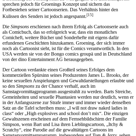
sprechen jedoch für Groenings Konzept und sichern das
Fortbestehen seiner Cartoonserien. Das Verhältnis hinter den
[15]
Kulissen des Senders ist jedoch angespannt.
Die
Simpsons
erschienen nach ihrem Erfolg als Cartoonserie auch
als Comicbuch, das so erfolgreich war, dass ein monatliches
Comicheft, weitere Bücher und Sonderhefte mit eigens dafür
erfundenen Geschichten hinzukamen. Groening, der sich immer
noch als Cartoonist sieht, ist für die Comics verantwortlich. In den
USA werden sie von der Bongo comics groupä und in Deutschland
von der dino Entertainment AG herausgegeben.
Der Cartoon verdankte einen Großteil seines Erfolges dem
kommerziellen Spürsinn seines Produzenten James L. Brooks, der
keine sexuellen Anspielungen und Gewaltdarstellungen erlaubte und
so den
Simpsons
zu der Chance verhalf, auch im
Samstagvormittagprogramm ausgestrahlt zu werden. Barts Streiche,
Gemeinheiten und sexuelle Phantasien werden nur deutlich, wenn er
in der Anfangsszene zur Strafe immer und immer wieder denselben
Satz an die Tafel schreiben muss: „I will not draw naked ladies in
class“ oder „High explosives and school don’t mix“. Die einzigen
Gewaltszenen erscheinen auf dem Fernsehbildschirm der Familie
Simpson, wenn Bart und Lisa ihren Lieblingscartoon, „Itchy &
Scratchy“, eine Parodie auf die gewalttätigen Cartoons im
Samstagvormittagprogramm, insbesondere auf
Tom & Jerry
, sehen.