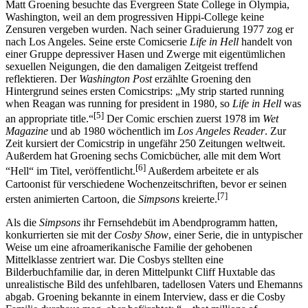
Matt Groening besuchte das Evergreen State College in Olympia,
Washington, weil an dem progressiven Hippi-College keine
Zensuren vergeben wurden. Nach seiner Graduierung 1977 zog er
nach Los Angeles. Seine erste Comicserie
Life in Hell
handelt von
einer Gruppe depressiver Hasen und Zwerge mit eigentümlichen
sexuellen Neigungen, die den damaligen Zeitgeist treffend
reflektieren. Der
Washington Post
erzählte Groening den
Hintergrund seines ersten Comicstrips: „My strip started running
when Reagan was running for president in 1980, so
Life in Hell
was
[5]
an appropriate title.“
Der Comic erschien zuerst 1978 im
Wet
Magazine
und ab 1980 wöchentlich im
Los Angeles Reader
. Zur
Zeit kursiert der Comicstrip in ungefähr 250 Zeitungen weltweit.
Außerdem hat Groening sechs Comicbücher, alle mit dem Wort
[6]
“Hell“ im Titel, veröffentlicht.
Außerdem arbeitete er als
Cartoonist für verschiedene Wochenzeitschriften, bevor er seinen
[7]
ersten animierten Cartoon, die
Simpsons
kreierte.
Als die
Simpsons
ihr Fernsehdebüt im Abendprogramm hatten,
konkurrierten sie mit der
Cosby Show
, einer Serie, die in untypischer
Weise um eine afroamerikanische Familie der gehobenen
Mittelklasse zentriert war. Die Cosbys stellten eine
Bilderbuchfamilie dar, in deren Mittelpunkt Cliff Huxtable das
unrealistische Bild des unfehlbaren, tadellosen Vaters und Ehemanns
abgab. Groening bekannte in einem Interview, dass er die Cosby