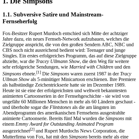
1. Die Simpsons
1.1. Subversive Satire und Mainstream-
Fernseherfolg
Fox-Besitzer Rupert Murdoch entschied sich Mitte der achtziger
Jahre dazu, ein neues Fernseh-Network aufzubauen, welches die
Zielgruppe anspricht, die von den großen Sendern ABC, NBC und
CBS noch nicht ausreichend bedient wird: Teenager und junge
Singles. Ein erstes erfolgreiches Programm, das auf diese Zielgruppe
abzielte, war die
Tracey Ullmann Show
, die den Weg für weitere
sehr erfolgreiche Sendungen, wie
Married with Children
und den
[1]
Simpsons
ebnete.
Die
Simpsons
waren zuerst 1987 in der
Tracy
Ullman Show
als 5-minütiger Minicartoon erschienen. Ihre Premiere
als halbstündige Zeichentrickserie hatte sie im Dezember 1989.
Heute ist sie eine der erfolgreichsten und weltweit bekanntesten
animierten Cartoonserien in der Fernsehgeschichte - sie wird von
ungefähr 60 Millionen Menschen in mehr als 60 Ländern geschaut -
und überholte sogar die
Flintstones
als die am längsten im
Abendprogramm des amerikanischen Fernsehens ausgestrahlte
animierte Cartoonserie. Bereits fünf Mal wurden die
Simpsons
mit
einem
Emmy Award for Outstanding Animated Program
[2]
ausgezeichnet
und Rupert Murdochs News Corporation, die
Mutterfirma von Fox, hat mit den
Simpsons
bereits mehr als eine