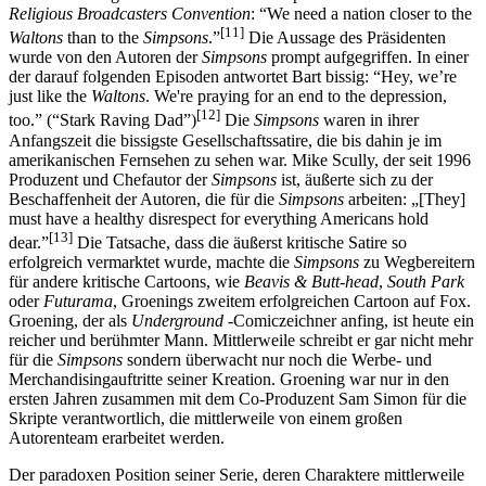
Religious Broadcasters Convention
: “We need a nation closer to the
[11]
Waltons
than to the
Simpsons
.”
Die Aussage des Präsidenten
wurde von den Autoren der
Simpsons
prompt aufgegriffen. In einer
der darauf folgenden Episoden antwortet Bart bissig: “Hey, we’re
just like the
Waltons
. We're praying for an end to the depression,
[12]
too.” (“Stark Raving Dad”)
Die
Simpsons
waren in ihrer
Anfangszeit die bissigste Gesellschaftssatire, die bis dahin je im
amerikanischen Fernsehen zu sehen war. Mike Scully, der seit 1996
Produzent und Chefautor der
Simpsons
ist, äußerte sich zu der
Beschaffenheit der Autoren, die für die
Simpsons
arbeiten: „[They]
must have a healthy disrespect for everything Americans hold
[13]
dear.”
Die Tatsache, dass die äußerst kritische Satire so
erfolgreich vermarktet wurde, machte die
Simpsons
zu Wegbereitern
für andere kritische Cartoons, wie
Beavis & Butt-head
,
South Park
oder
Futurama
, Groenings zweitem erfolgreichen Cartoon auf Fox.
Groening, der als
Underground
-Comiczeichner anfing, ist heute ein
reicher und berühmter Mann. Mittlerweile schreibt er gar nicht mehr
für die
Simpsons
sondern überwacht nur noch die Werbe- und
Merchandisingauftritte seiner Kreation. Groening war nur in den
ersten Jahren zusammen mit dem Co-Produzent Sam Simon für die
Skripte verantwortlich, die mittlerweile von einem großen
Autorenteam erarbeitet werden.
Der paradoxen Position seiner Serie, deren Charaktere mittlerweile