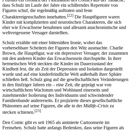
dass Schulz im Laufe der Jahre ein schillerndes Repertoire von
Figuren schuf, die regelmäßig auftraten und feste
[22]
Charaktereigenschaften innehatten.
Die Hauptfiguren waren
Kinder mit komplizierten und neurotischen Charakteren, die sich
eher wie Erwachsene benahmen und allesamt anachronistische und
weltvergessene Versager darstellten.
Schulz erzählte mit einer bittersüßen Ironie, wobei das
vorhersehbare Scheitern der Figuren den Witz ausmachte. Charlie
Brown, die Hauptfigur, war ein depressiver Versager, der zusammen
mit den anderen Kinder das Erwachsensein durchspielte. In ihrer
hermetischen Welt steckten die Kinder im Dauerzustand der
Kindheit fest, die als Zeit der Depression und Isolation dargestellt
wurde und auf eine kinderfeindliche Welt außerhalb ihrer Sphäre
schließen ließ. Schulz ging auf die gesellschaftlichen Veränderungen
in den fünfziger Jahren ein – eine Zeit, die geprägt war von
wirtschaftlichem Wachstum und Wohlstand einerseits und
zunehmender Isolierung des Individuums und schwindender
Familienbande andererseits. Er projizierte dieses gesellschaftliche
Phänomen auf seine Figuren, die alle in der
Midlife-Crisis
zu
[23]
stecken schienen.
Den Comic gibt es seit 1965 als animierte Cartoonserie im
Fernsehen. Schulz hatte anfangs Bedenken, dass seine Figuren als