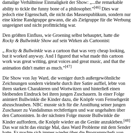
damalige Verhältnisse Einmaligkeit der Show: „...the remarkable
[46]
ability to tickle the funny bone of a philosopher.”
Dies war
jedoch eine Eigenschaft, die nicht das Massenpublikum, sondern nur
eine kleine Randgruppe gewann, die als Zielgruppe für die Werbung
ungeeignet und nicht profitträchtig war.
Den größten Einfluss, wie Groening selbst behauptet, hatte die
Rocky & Bullwinkle Show
auf sein Wirken als Cartoonist:
„
Rocky & Bullwinkle
was a cartoon that was very cheap looking,
but it worked anyway. And I figured that what made this cartoon
work was great writing, great voices and great music, and that the
[47]
animation didn't matter as much.”
Die Show von Jay Ward, die weniger durch außergewöhnliche
Zeichnungen sondern vielmehr durch ihre Satire auffiel, lebte von
ihren starken Charakteren und Wortwitzen und hinterließ einen
bleibenden Eindruck bei ihren jungen Zuschauern. In einer Folge
animiert Bullwinkle die Kinder dazu, die Knöpfe vom Fernsehgerät
abzuschrauben. NBC musste sich für die Anstiftung seiner jungen
Zuschauer zu Vandalismus rechtfertigen und war ungehalten über
den Cartoonisten. In der nächsten Folge musste Bullwinkle die
[48]
Kinder auffordern, die Knöpfe wieder an die Geräte anzukleben.
Das war nicht das einzige Mal, dass Ward Probleme mit dem Sender
hatte. Er machte sich immer wieder über die Programmchefs von