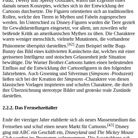
Fudd, Tweety und Speedy Gonzales, waren das Ergebnis eines
damals neuen Konzeptes, welches sich in der Entwicklung der
Cartoons durchsetzte. Die Figuren orientierten sich an traditionellen
Rollen, welche den Tieren in Mythen und Fabeln zugesprochen
werden. Im Unterschied zu Disney-Figuren wurden die Tiere gezielt
für Gewaltdarstellungen eingesetzt, vor allem, um zuweilen sehr
beißende Kritik an amerikanischen Mythen zu üben. Die Charaktere
waren weniger menschlich, vielmehr Mutationen, die vorhandene
[42]
Phänomene überspitzt darstellten.
Zum Beispiel stellte Bugs
Bunny das Bild eines kultivierten Kaninchens dar, welches mit einer
gerissenen Intelligenz und stoischen Gelassenheit jede Situation
bewältigte. Die Warner Brother-Cartoons hatten einen bedeutenden
Einfluss auf die Entwicklung der Cartoonfiguren in den folgenden
Jahrzehnten. Auch Groening und Silverman (
Simpsons
-Produzent)
ließen sich bei der Kreation der
Simpsons
-Charaktere von diesen
klassischen Vorlagen inspirieren und schufen Charaktere, die durch
ihre Überzeichnung stereotype Bilder und groteske reale Zustände
darstellen.
2.2.2. Das Fernsehzeitalter
Ende der vierziger Jahre etablierte sich als neues Massenmedium das
[43]
Fernsehen und schuf einen neuen Markt für Cartoons.
Disney
ging mit ABC ein Geschäft ein,
Disneyland
und
The Mickey Mouse
Club
wurden ins Programm aufgenommen. Die Ausstrahlung gab