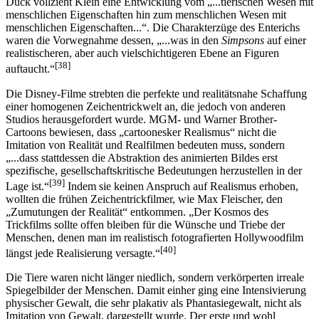
Duck vollzieht Klein eine Entwicklung vom „...tierischen Wesen mit
menschlichen Eigenschaften hin zum menschlichen Wesen mit
menschlichen Eigenschaften...“. Die Charakterzüge des Enterichs
waren die Vorwegnahme dessen, „...was in den
Simpsons
auf einer
realistischeren, aber auch vielschichtigeren Ebene an Figuren
[38]
auftaucht.“
Die Disney-Filme strebten die perfekte und realitätsnahe Schaffung
einer homogenen Zeichentrickwelt an, die jedoch von anderen
Studios herausgefordert wurde. MGM- und Warner Brother-
Cartoons bewiesen, dass „cartoonesker Realismus“ nicht die
Imitation von Realität und Realfilmen bedeuten muss, sondern
„...dass stattdessen die Abstraktion des animierten Bildes erst
spezifische, gesellschaftskritische Bedeutungen herzustellen in der
[39]
Lage ist.“
Indem sie keinen Anspruch auf Realismus erhoben,
wollten die frühen Zeichentrickfilmer, wie Max Fleischer, den
„Zumutungen der Realität“ entkommen. „Der Kosmos des
Trickfilms sollte offen bleiben für die Wünsche und Triebe der
Menschen, denen man im realistisch fotografierten Hollywoodfilm
[40]
längst jede Realisierung versagte.“
Die Tiere waren nicht länger niedlich, sondern verkörperten irreale
Spiegelbilder der Menschen. Damit einher ging eine Intensivierung
physischer Gewalt, die sehr plakativ als Phantasiegewalt, nicht als
Imitation von Gewalt, dargestellt wurde. Der erste und wohl