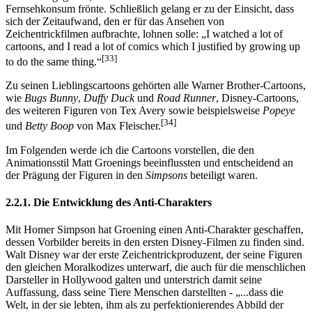
Fernsehkonsum frönte. Schließlich gelang er zu der Einsicht, dass
sich der Zeitaufwand, den er für das Ansehen von
Zeichentrickfilmen aufbrachte, lohnen solle: „I watched a lot of
cartoons, and I read a lot of comics which I justified by growing up
[33]
to do the same thing.“
Zu seinen Lieblingscartoons gehörten alle Warner Brother-Cartoons,
wie
Bugs Bunny
,
Duffy Duck
und
Road Runner
, Disney-Cartoons,
des weiteren Figuren von Tex Avery sowie beispielsweise
Popeye
[34]
und
Betty Boop
von Max Fleischer.
Im Folgenden werde ich die Cartoons vorstellen, die den
Animationsstil Matt Groenings beeinflussten und entscheidend an
der Prägung der Figuren in den
Simpsons
beteiligt waren.
2.2.1. Die Entwicklung des Anti-Charakters
Mit Homer Simpson hat Groening einen Anti-Charakter geschaffen,
dessen Vorbilder bereits in den ersten Disney-Filmen zu finden sind.
Walt Disney war der erste Zeichentrickproduzent, der seine Figuren
den gleichen Moralkodizes unterwarf, die auch für die menschlichen
Darsteller in Hollywood galten und unterstrich damit seine
Auffassung, dass seine Tiere Menschen darstellten - „...dass die
Welt, in der sie lebten, ihm als zu perfektionierendes Abbild der