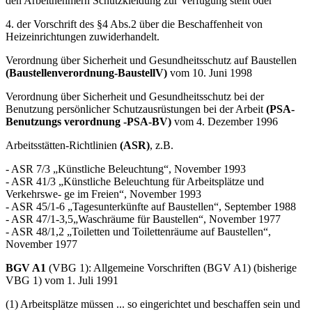
3. entgegen §4 Abs.1 weder die Räume erwärmt und abdichtet noch
den Arbeitnehmern Schutzkleidung zur Verfügung stellt oder
4. der Vorschrift des §4 Abs.2 über die Beschaffenheit von
Heizeinrichtungen zuwiderhandelt.
Verordnung über Sicherheit und Gesundheitsschutz auf Baustellen
(Baustellenverordnung-BaustellV)
vom 10. Juni 1998
Verordnung über Sicherheit und Gesundheitsschutz bei der
Benutzung persönlicher Schutzausrüstungen bei der Arbeit
(PSA-
Benutzungs verordnung -PSA-BV)
vom 4. Dezember 1996
Arbeitsstätten-Richtlinien
(ASR)
, z.B.
- ASR 7/3 „Künstliche Beleuchtung“, November 1993
- ASR 41/3 „Künstliche Beleuchtung für Arbeitsplätze und
Verkehrswe- ge im Freien“, November 1993
- ASR 45/1-6 „Tagesunterkünfte auf Baustellen“, September 1988
- ASR 47/1-3,5„Waschräume für Baustellen“, November 1977
- ASR 48/1,2 „Toiletten und Toilettenräume auf Baustellen“,
November 1977
BGV A1
(VBG 1): Allgemeine Vorschriften (BGV A1) (bisherige
VBG 1) vom 1. Juli 1991