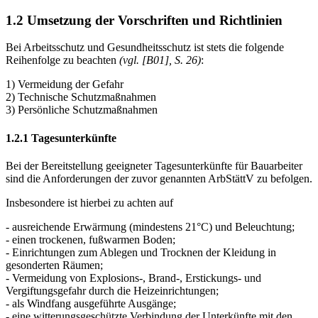
Teile vom Mauerwerk, die durch Frost oder andere Einflüsse
geschädigt sind, sind vor dem Weiterbau abzutragen.
1.2 Umsetzung der Vorschriften und Richtlinien
Bei Arbeitsschutz und Gesundheitsschutz ist stets die folgende
Reihenfolge zu beachten
(vgl. [B01], S. 26)
:
1) Vermeidung der Gefahr
2) Technische Schutzmaßnahmen
3) Persönliche Schutzmaßnahmen
1.2.1 Tagesunterkünfte
Bei der Bereitstellung geeigneter Tagesunterkünfte für Bauarbeiter
sind die Anforderungen der zuvor genannten ArbStättV zu befolgen.
Insbesondere ist hierbei zu achten auf
- ausreichende Erwärmung (mindestens 21°C) und Beleuchtung;
- einen trockenen, fußwarmen Boden;
- Einrichtungen zum Ablegen und Trocknen der Kleidung in
gesonderten Räumen;
- Vermeidung von Explosions-, Brand-, Erstickungs- und
Vergiftungsgefahr durch die Heizeinrichtungen;