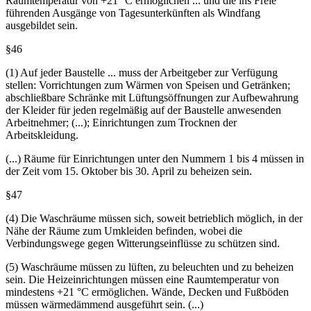
(4) In der Zeit vom 15. Oktober bis 30. April müssen
Tagesunterkünfte Heizeinrichtungen haben, die eine
Raumtemperatur von +21 °C ermöglichen ... und die ins Freie
führenden Ausgänge von Tagesunterkünften als Windfang
ausgebildet sein.
§46
(1) Auf jeder Baustelle ... muss der Arbeitgeber zur Verfügung
stellen: Vorrichtungen zum Wärmen von Speisen und Getränken;
abschließbare Schränke mit Lüftungsöffnungen zur Aufbewahrung
der Kleider für jeden regelmäßig auf der Baustelle anwesenden
Arbeitnehmer; (...); Einrichtungen zum Trocknen der
Arbeitskleidung.
(...) Räume für Einrichtungen unter den Nummern 1 bis 4 müssen in
der Zeit vom 15. Oktober bis 30. April zu beheizen sein.
§47
(4) Die Waschräume müssen sich, soweit betrieblich möglich, in der
Nähe der Räume zum Umkleiden befinden, wobei die
Verbindungswege gegen Witterungseinflüsse zu schützen sind.
(5) Waschräume müssen zu lüften, zu beleuchten und zu beheizen
sein. Die Heizeinrichtungen müssen eine Raumtemperatur von