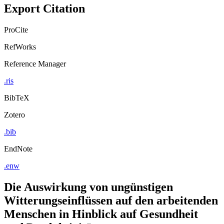
Copy to clipboard
Export Citation
ProCite
RefWorks
Reference Manager
.ris
BibTeX
Zotero
.bib
EndNote
.enw
Die Auswirkung von ungünstigen
Witterungseinflüssen auf den arbeitenden