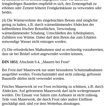
Temperatur von mehr als +70°C ist zuerst mit dem Betonzuschlag
zu mischen, bevor Zement zugegeben wird. Vor allem bei
feingliedrigen Bauteilen empfiehlt es sich, den Zementgehalt zu
erhöhen oder Zement höherer Festigkeitsklasse zu verwenden oder
beides.
(4) Die Wärmeverluste des eingebrachten Betons sind möglichst
gering zu halten, z.B. durch wärmedämmendes Abdecken der
luftberührten frischen Betonflächen, Verwendung
wärmedämmender Schalung, Umschließen des Arbeitsplatzes,
Zuführen von Wärme. Dabei darf dem Beton das zum Erhärten
notwendige Wasser nicht entzogen werden.
(5) Die erforderlichen Maßnahmen sind so rechtzeitig vorzubereiten,
dass sie bei Bedarf sofort angewendet werden können.
DIN 1053
, Abschnitt 9.4, „Mauern bei Frost“
Bei Frost darf Mauerwerk nur unter besonderen Schutzmaßnahmen
ausgeführt werden. Frostschutzmittel sind nicht zulässig; gefrorene
Baustoffe dürfen nicht verwendet werden.
Frisches Mauerwerk ist vor Frost rechtzeitig zu schützen, z.B. durch
Abdecken. Auf gefrorenem Mauerwerk darf nicht weitergemauert
werden. Der Einsatz von Salzen zum Auftauen ist nicht zulässig.