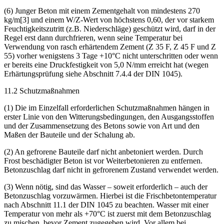
der Frischbeton +30°C nicht überschreiten (siehe „Richtlinien über
Wärmebehandlung von Beton und Dampfmischen“)
(6) Junger Beton mit einem Zementgehalt von mindestens 270
kg/m[3] und einem W/Z-Wert von höchstens 0,60, der vor starkem
Feuchtigkeitszutritt (z.B. Niederschläge) geschützt wird, darf in der
Regel erst dann durchfrieren, wenn seine Temperatur bei
Verwendung von rasch erhärtendem Zement (Z 35 F, Z 45 F und Z
55) vorher wenigstens 3 Tage +10°C nicht unterschritten oder wenn
er bereits eine Druckfestigkeit von 5,0 N/mm erreicht hat (wegen
Erhärtungsprüfung siehe Abschnitt 7.4.4 der DIN 1045).
11.2 Schutzmaßnahmen
(1) Die im Einzelfall erforderlichen Schutzmaßnahmen hängen in
erster Linie von den Witterungsbedingungen, den Ausgangsstoffen
und der Zusammensetzung des Betons sowie von Art und den
Maßen der Bauteile und der Schalung ab.
(2) An gefrorene Bauteile darf nicht anbetoniert werden. Durch
Frost beschädigter Beton ist vor Weiterbetonieren zu entfernen.
Betonzuschlag darf nicht in gefrorenem Zustand verwendet werden.
(3) Wenn nötig, sind das Wasser – soweit erforderlich – auch der
Betonzuschlag vorzuwärmen. Hierbei ist die Frischbetontemperatur
nach Abschnitt 11.1 der DIN 1045 zu beachten. Wasser mit einer