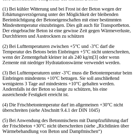
11.1 Erforderliche Temperatur des frischen Betons
(1) Bei kühler Witterung und bei Frost ist der Beton wegen der
Erhärtungsverzögerung unter der Möglichkeit der bleibenden
Beeinträchtigung der Betoneigenschaften mit einer bestimmten
Mindesttemperatur einzubringen. Dies gilt auch für Transportbeton.
Der eingebrachte Beton ist eine gewisse Zeit gegen Wärmeverluste,
Durchfrieren und Austrocknen zu schützen
(2) Bei Lufttemperaturen zwischen +5°C und -3°C darf die
Temperatur des Betons beim Einbringen +5°C nicht unterschreiten,
wenn der Zementgehalt kleiner ist als 240 kg/m[3] oder wenn
Zemente mit niedriger Hydratationswärme verwendet werden.
(3) Bei Lufttemperaturen unter -3°C muss die Betontemperatur beim
Einbringen mindestens +10°C betragen. Sie soll anschließend
wenigstens 3 Tage auf mindestens +10°C gehalten werden.
Andernfalls ist der Beton so lange zu schützen, bis eine
ausreichende Festigkeit erreicht ist.
(4) Die Frischbetontemperatur darf im allgemeinen +30°C nicht
überschreiten (siehe Abschnitt 9.4.1 der DIN 1045)
(5) Bei Anwendung des Betonmischens mit Dampfzuführung darf