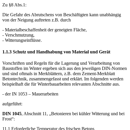
(...) Gefahren durch Witterungseinflüsse können z.B. auftreten bei
Frost, Raureif, starkem Regen, Vereisung von Trittflächen.
Zu §8 Abs.1:
Die Gefahr des Abrutschens von Beschäftigten kann unabhängig
von der Neigung auftreten z.B. durch
- Materialbeschaffenheit der geneigten Fläche,
- Verschmutzung,
- Witterungseinflüsse.
1.1.3 Schutz und Handhabung von Material und Gerät
Vorschriften und Regeln für die Lagerung und Verarbeitung von
Baustoffen im Winter ergeben sich aus den jeweiligen DIN-Normen
und sind oftmals in Merkblättern, z.B. dem Zement-Merkblatt
Betontechnik, zusammengefasst und erklärt. Im folgenden werden
beispielhaft die für Winterbauarbeiten relevanten Abschnitte aus.
- der IN 1053 – Mauerarbeiten
aufgeführt:
DIN 1045
, Abschnitt 11, „Betonieren bei kühler Witterung und bei
Frost“: