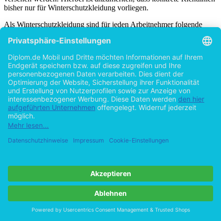
Hersteller mit dem von der Prüfstelle zugeteilten Prüfzeichen
versehen werden. Hierbei ist anzumerken, dass konkrete Richtlinien
bisher nur für Winterschutzkleidung vorliegen.
Als Winterschutzkleidung sind für jeden Arbeitnehmer folgende
Kleidungsstücke in der Zeit vom 1. November bis 31. März,
unabhängig von den tatsächlichen Witterungsbedingungen, auf der
Baustelle bereitzuhalten
(vgl. [B02], S. 23-25)
:
- Ein zweiteiliger
Winterschutzanzug
nach DIN 61 536 aus
polyuhrethanbeschichtetem Baumwollgewebe in der
Sicherheitsfarbe Gelb, bestehend aus Jacke oder Mantel und
Latzhose. In die Jacke bzw. den Mantel wird ein Webpelzfutter
mittels Reisverschluss eingesetzt, eine abknöpfbare Kapuze ist
vorteilhaft (s. Abbildung 1.3). Entscheidend ist, dass der komplette
Anzug getragen wird, damit eventueller Niederschlag über die Jacke
und die Hose abfließen und somit keine Durchnässung ab dem
Kniebereich erfolgen kann. Der Vorteil dieser Art von Winterschutz-
kleidung liegt ferner darin, dass sie, nach Herausnehmen des Futters,
auch zu anderen Jahreszeiten als Regenschutzkleidung verwendet
werden kann. Das Gewebe der Schutzkleidung muss
wasserdampfdurchlässig sein, damit die Hautfeuchtigkeit durch
Schwitzen nach außen abgeführt werden kann. Gore-Tex, Sympa-
Tex oder ähnliche Gewebe sind zu diesem Zweck besonders gut
geeignet. Bei weniger wasserdampfdurchlässigeren Geweben kann